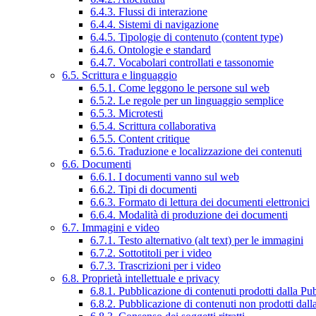
6.4.3. Flussi di interazione
6.4.4. Sistemi di navigazione
6.4.5. Tipologie di contenuto (content type)
6.4.6. Ontologie e standard
6.4.7. Vocabolari controllati e tassonomie
6.5. Scrittura e linguaggio
6.5.1. Come leggono le persone sul web
6.5.2. Le regole per un linguaggio semplice
6.5.3. Microtesti
6.5.4. Scrittura collaborativa
6.5.5. Content critique
6.5.6. Traduzione e localizzazione dei contenuti
6.6. Documenti
6.6.1. I documenti vanno sul web
6.6.2. Tipi di documenti
6.6.3. Formato di lettura dei documenti elettronici
6.6.4. Modalità di produzione dei documenti
6.7. Immagini e video
6.7.1. Testo alternativo (alt text) per le immagini
6.7.2. Sottotitoli per i video
6.7.3. Trascrizioni per i video
6.8. Proprietà intellettuale e privacy
6.8.1. Pubblicazione di contenuti prodotti dalla P
6.8.2. Pubblicazione di contenuti non prodotti dal