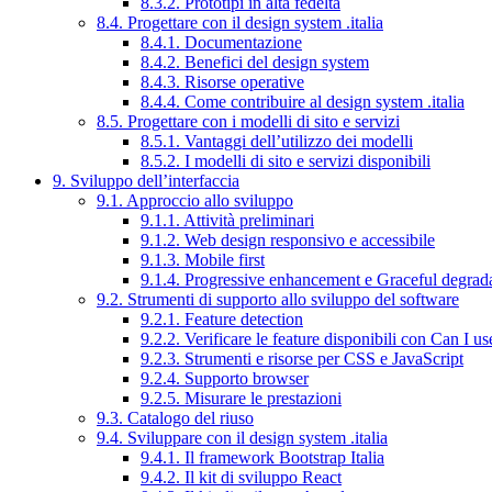
8.3.2. Prototipi in alta fedeltà
8.4. Progettare con il design system .italia
8.4.1. Documentazione
8.4.2. Benefici del design system
8.4.3. Risorse operative
8.4.4. Come contribuire al design system .italia
8.5. Progettare con i modelli di sito e servizi
8.5.1. Vantaggi dell’utilizzo dei modelli
8.5.2. I modelli di sito e servizi disponibili
9. Sviluppo dell’interfaccia
9.1. Approccio allo sviluppo
9.1.1. Attività preliminari
9.1.2. Web design responsivo e accessibile
9.1.3. Mobile first
9.1.4. Progressive enhancement e Graceful degrad
9.2. Strumenti di supporto allo sviluppo del software
9.2.1. Feature detection
9.2.2. Verificare le feature disponibili con Can I us
9.2.3. Strumenti e risorse per CSS e JavaScript
9.2.4. Supporto browser
9.2.5. Misurare le prestazioni
9.3. Catalogo del riuso
9.4. Sviluppare con il design system .italia
9.4.1. Il framework Bootstrap Italia
9.4.2. Il kit di sviluppo React