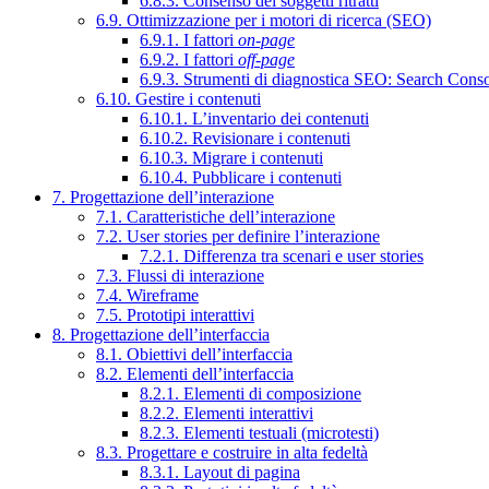
6.8.3. Consenso dei soggetti ritratti
6.9. Ottimizzazione per i motori di ricerca (SEO)
6.9.1. I fattori
on-page
6.9.2. I fattori
off-page
6.9.3. Strumenti di diagnostica SEO: Search Cons
6.10. Gestire i contenuti
6.10.1. L’inventario dei contenuti
6.10.2. Revisionare i contenuti
6.10.3. Migrare i contenuti
6.10.4. Pubblicare i contenuti
7. Progettazione dell’interazione
7.1. Caratteristiche dell’interazione
7.2. User stories per definire l’interazione
7.2.1. Differenza tra scenari e user stories
7.3. Flussi di interazione
7.4. Wireframe
7.5. Prototipi interattivi
8. Progettazione dell’interfaccia
8.1. Obiettivi dell’interfaccia
8.2. Elementi dell’interfaccia
8.2.1. Elementi di composizione
8.2.2. Elementi interattivi
8.2.3. Elementi testuali (microtesti)
8.3. Progettare e costruire in alta fedeltà
8.3.1. Layout di pagina