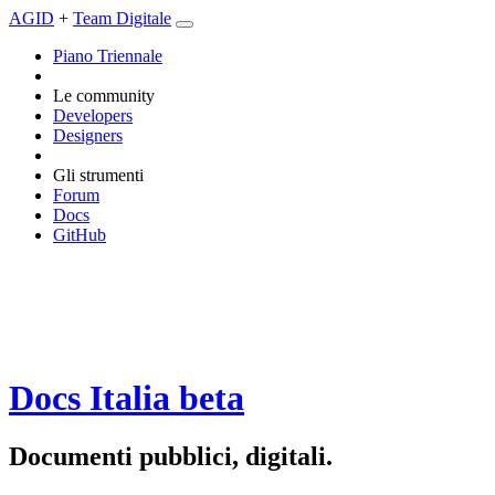
AGID
+
Team Digitale
Piano Triennale
Le community
Developers
Designers
Gli strumenti
Forum
Docs
GitHub
Docs Italia
beta
Documenti pubblici, digitali.