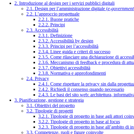
2. Introduzione al design per i servizi pubblici digitali
2.1. Design per l’amministrazione digitale (
e-government
2.2. L’approccio progettuale
2.2.1. Buone pratiche
2.2.2. Principi
2.3. Accessibilità
2.3.1. Definizione
2.3.2. Accessibilità by design
2.3.3. Principi per l’accessibilità
2.3.4. Linee guida e criteri di successo
2.3.5. Come rilasciare una dichiarazione di accessib
2.3.6. Meccanismo di feedback e procedura di attu
2.3.7. Obiettivi accessibilità
2.3.8. Normativa e approfondimenti
2.4. Privacy
2.4.1. Come rispettare la privacy sin dalla progettaz
2.4.2. Richiedi il consenso quando necessario
2.4.3. Le basi del sito web: architettura, informati
3. Pianificazione, gestione e strategia
3.1. Obiettivi del progetto
3.2. Tipologie di progetti
3.2.1. Tipologie di progetto in base agli attori coinv
3.2.2. Tipologie di progetto in base al focus
3.2.3. Tipologie di progetto in base all’ambito di i
3.3. Competenze, ruoli e figure coinvolte