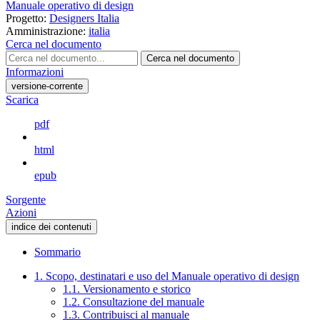
Manuale operativo di design
Progetto:
Designers Italia
Amministrazione:
italia
Cerca nel documento
Cerca nel documento
Informazioni
versione-corrente
Scarica
pdf
html
epub
Sorgente
Azioni
indice dei contenuti
Sommario
1. Scopo, destinatari e uso del Manuale operativo di design
1.1. Versionamento e storico
1.2. Consultazione del manuale
1.3. Contribuisci al manuale