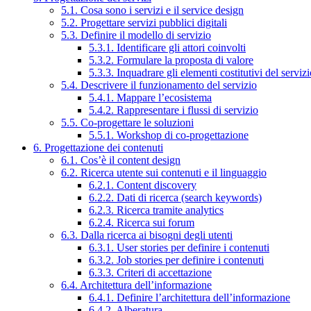
5.1. Cosa sono i servizi e il service design
5.2. Progettare servizi pubblici digitali
5.3. Definire il modello di servizio
5.3.1. Identificare gli attori coinvolti
5.3.2. Formulare la proposta di valore
5.3.3. Inquadrare gli elementi costitutivi del serviz
5.4. Descrivere il funzionamento del servizio
5.4.1. Mappare l’ecosistema
5.4.2. Rappresentare i flussi di servizio
5.5. Co-progettare le soluzioni
5.5.1. Workshop di co-progettazione
6. Progettazione dei contenuti
6.1. Cos’è il content design
6.2. Ricerca utente sui contenuti e il linguaggio
6.2.1. Content discovery
6.2.2. Dati di ricerca (search keywords)
6.2.3. Ricerca tramite analytics
6.2.4. Ricerca sui forum
6.3. Dalla ricerca ai bisogni degli utenti
6.3.1. User stories per definire i contenuti
6.3.2. Job stories per definire i contenuti
6.3.3. Criteri di accettazione
6.4. Architettura dell’informazione
6.4.1. Definire l’architettura dell’informazione
6.4.2. Alberatura