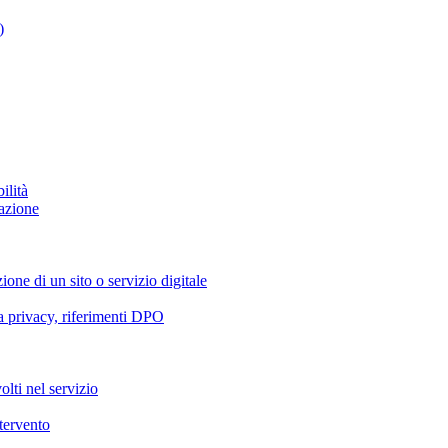
)
ilità
azione
ione di un sito o servizio digitale
va privacy, riferimenti DPO
olti nel servizio
ntervento