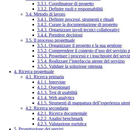
3.3.1. Coordinatore di progetto
3.3.2. Definire ruoli e responsabilità
3.4. Metodo di lavoro
3.4.1. Definire processi, strumenti e rituali
3.4.2. Curare la documentazione di progetto
3.4.3. Organizzare tavoli tecnici collaborativi
3.4.4. Prendere decisioni
3.5. Il processo progettuale
3.5.1. Organizzare il progetto e la sua gestione
3.5.2. Comprendere il contesto d’uso del servizio 
3.5.3. Progettare i processi e i
touchpoint
del servi
3.5.4. Realizzare l’interfaccia utente del servizio
3.5.5. Validare la soluzione ottenuta
4. Ricerca progettuale
4.1. Ricerca primaria
4.1.1. Interviste
4.1.2. Questionari
4.1.3. Test di usabilità
4.1.4. Web analytics
4.1.5. Strumenti di mappatura dell’esperienza uten
4.2. Ricerca secondaria
4.2.1. Ricerca documentale
4.2.2. Analisi benchmark
4.2.3. Valutazione euristica
5. Progettazione dei servizi