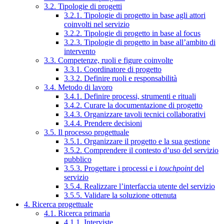
3.2. Tipologie di progetti
3.2.1. Tipologie di progetto in base agli attori
coinvolti nel servizio
3.2.2. Tipologie di progetto in base al focus
3.2.3. Tipologie di progetto in base all’ambito di
intervento
3.3. Competenze, ruoli e figure coinvolte
3.3.1. Coordinatore di progetto
3.3.2. Definire ruoli e responsabilità
3.4. Metodo di lavoro
3.4.1. Definire processi, strumenti e rituali
3.4.2. Curare la documentazione di progetto
3.4.3. Organizzare tavoli tecnici collaborativi
3.4.4. Prendere decisioni
3.5. Il processo progettuale
3.5.1. Organizzare il progetto e la sua gestione
3.5.2. Comprendere il contesto d’uso del servizio
pubblico
3.5.3. Progettare i processi e i
touchpoint
del
servizio
3.5.4. Realizzare l’interfaccia utente del servizio
3.5.5. Validare la soluzione ottenuta
4. Ricerca progettuale
4.1. Ricerca primaria
4.1.1. Interviste