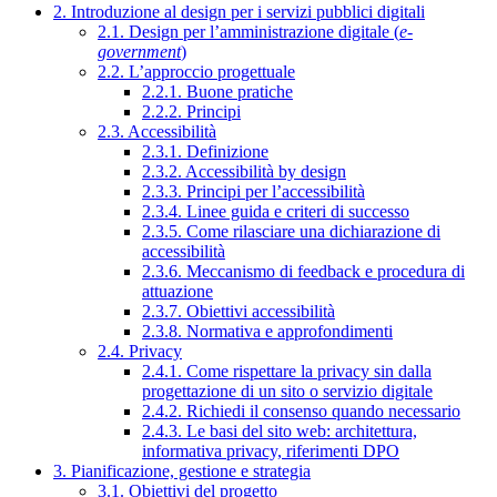
2. Introduzione al design per i servizi pubblici digitali
2.1. Design per l’amministrazione digitale (
e-
government
)
2.2. L’approccio progettuale
2.2.1. Buone pratiche
2.2.2. Principi
2.3. Accessibilità
2.3.1. Definizione
2.3.2. Accessibilità by design
2.3.3. Principi per l’accessibilità
2.3.4. Linee guida e criteri di successo
2.3.5. Come rilasciare una dichiarazione di
accessibilità
2.3.6. Meccanismo di feedback e procedura di
attuazione
2.3.7. Obiettivi accessibilità
2.3.8. Normativa e approfondimenti
2.4. Privacy
2.4.1. Come rispettare la privacy sin dalla
progettazione di un sito o servizio digitale
2.4.2. Richiedi il consenso quando necessario
2.4.3. Le basi del sito web: architettura,
informativa privacy, riferimenti DPO
3. Pianificazione, gestione e strategia
3.1. Obiettivi del progetto