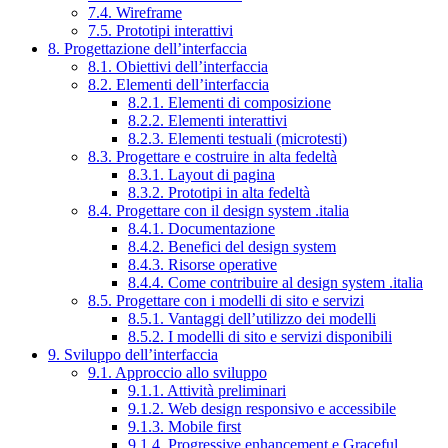
7.4. Wireframe
7.5. Prototipi interattivi
8. Progettazione dell’interfaccia
8.1. Obiettivi dell’interfaccia
8.2. Elementi dell’interfaccia
8.2.1. Elementi di composizione
8.2.2. Elementi interattivi
8.2.3. Elementi testuali (microtesti)
8.3. Progettare e costruire in alta fedeltà
8.3.1. Layout di pagina
8.3.2. Prototipi in alta fedeltà
8.4. Progettare con il design system .italia
8.4.1. Documentazione
8.4.2. Benefici del design system
8.4.3. Risorse operative
8.4.4. Come contribuire al design system .italia
8.5. Progettare con i modelli di sito e servizi
8.5.1. Vantaggi dell’utilizzo dei modelli
8.5.2. I modelli di sito e servizi disponibili
9. Sviluppo dell’interfaccia
9.1. Approccio allo sviluppo
9.1.1. Attività preliminari
9.1.2. Web design responsivo e accessibile
9.1.3. Mobile first
9.1.4. Progressive enhancement e Graceful