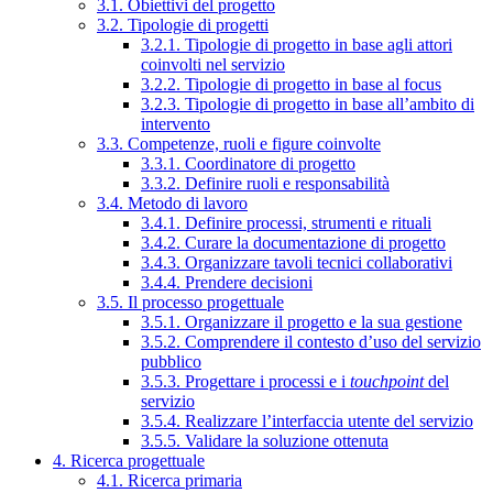
3.1. Obiettivi del progetto
3.2. Tipologie di progetti
3.2.1. Tipologie di progetto in base agli attori
coinvolti nel servizio
3.2.2. Tipologie di progetto in base al focus
3.2.3. Tipologie di progetto in base all’ambito di
intervento
3.3. Competenze, ruoli e figure coinvolte
3.3.1. Coordinatore di progetto
3.3.2. Definire ruoli e responsabilità
3.4. Metodo di lavoro
3.4.1. Definire processi, strumenti e rituali
3.4.2. Curare la documentazione di progetto
3.4.3. Organizzare tavoli tecnici collaborativi
3.4.4. Prendere decisioni
3.5. Il processo progettuale
3.5.1. Organizzare il progetto e la sua gestione
3.5.2. Comprendere il contesto d’uso del servizio
pubblico
3.5.3. Progettare i processi e i
touchpoint
del
servizio
3.5.4. Realizzare l’interfaccia utente del servizio
3.5.5. Validare la soluzione ottenuta
4. Ricerca progettuale
4.1. Ricerca primaria