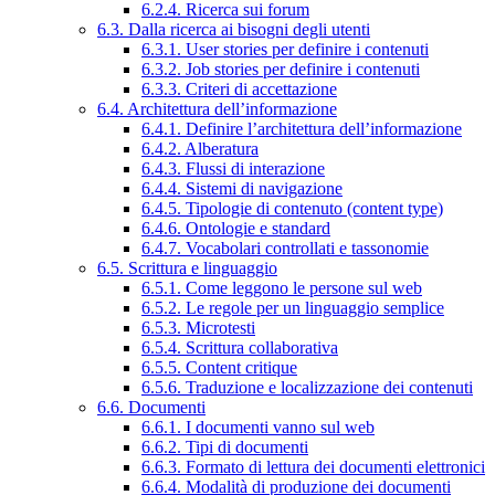
6.2.4. Ricerca sui forum
6.3. Dalla ricerca ai bisogni degli utenti
6.3.1. User stories per definire i contenuti
6.3.2. Job stories per definire i contenuti
6.3.3. Criteri di accettazione
6.4. Architettura dell’informazione
6.4.1. Definire l’architettura dell’informazione
6.4.2. Alberatura
6.4.3. Flussi di interazione
6.4.4. Sistemi di navigazione
6.4.5. Tipologie di contenuto (content type)
6.4.6. Ontologie e standard
6.4.7. Vocabolari controllati e tassonomie
6.5. Scrittura e linguaggio
6.5.1. Come leggono le persone sul web
6.5.2. Le regole per un linguaggio semplice
6.5.3. Microtesti
6.5.4. Scrittura collaborativa
6.5.5. Content critique
6.5.6. Traduzione e localizzazione dei contenuti
6.6. Documenti
6.6.1. I documenti vanno sul web
6.6.2. Tipi di documenti
6.6.3. Formato di lettura dei documenti elettronici
6.6.4. Modalità di produzione dei documenti