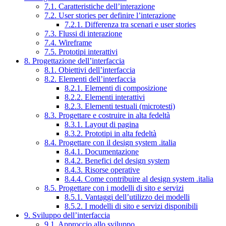
7.1. Caratteristiche dell’interazione
7.2. User stories per definire l’interazione
7.2.1. Differenza tra scenari e user stories
7.3. Flussi di interazione
7.4. Wireframe
7.5. Prototipi interattivi
8. Progettazione dell’interfaccia
8.1. Obiettivi dell’interfaccia
8.2. Elementi dell’interfaccia
8.2.1. Elementi di composizione
8.2.2. Elementi interattivi
8.2.3. Elementi testuali (microtesti)
8.3. Progettare e costruire in alta fedeltà
8.3.1. Layout di pagina
8.3.2. Prototipi in alta fedeltà
8.4. Progettare con il design system .italia
8.4.1. Documentazione
8.4.2. Benefici del design system
8.4.3. Risorse operative
8.4.4. Come contribuire al design system .italia
8.5. Progettare con i modelli di sito e servizi
8.5.1. Vantaggi dell’utilizzo dei modelli
8.5.2. I modelli di sito e servizi disponibili
9. Sviluppo dell’interfaccia
9.1. Approccio allo sviluppo