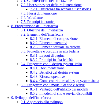
7.1. Caratteristiche dell’interazione
7.2. User stories per definire l’interazione
7.2.1. Differenza tra scenari e user stories
7.3. Flussi di interazione
7.4. Wireframe
7.5. Prototipi interattivi
8. Progettazione dell’interfaccia
8.1. Obiettivi dell’interfaccia
8.2. Elementi dell’interfaccia
8.2.1. Elementi di composizione
8.2.2. Elementi interattivi
8.2.3. Elementi testuali (microtesti)
8.3. Progettare e costruire in alta fedeltà
8.3.1. Layout di pagina
8.3.2. Prototipi in alta fedeltà
8.4. Progettare con il design system .italia
8.4.1. Documentazione
8.4.2. Benefici del design system
8.4.3. Risorse operative
8.4.4. Come contribuire al design system .italia
8.5. Progettare con i modelli di sito e servizi
8.5.1. Vantaggi dell’utilizzo dei modelli
8.5.2. I modelli di sito e servizi disponibili
9. Sviluppo dell’interfaccia
9.1. Approccio allo sviluppo