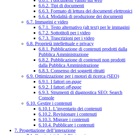
6.6.1. I documenti vanno sul web
6.6.2. Tipi di documenti
6.6.3. Formato di lettura dei documenti elettronici
6.6.4. Modalità di produzione dei documenti
6.7. Immagini e video
6.7.1. Testo alternativo (alt text) per le immagini
6.7.2. Sottotitoli per i video
6.7.3. Trascrizioni per i video
6.8. Proprietà intellettuale e privacy
6.8.1. Pubblicazione di contenuti prodotti dalla
Pubblica Amministrazione
6.8.2. Pubblicazione di contenuti non prodotti
dalla Pubblica Amministrazione
6.8.3. Consenso dei soggetti ritratti
6.9. Ottimizzazione per i motori di ricerca (SEO)
6.9.1. I fattori
on-page
6.9.2. I fattori
off-page
6.9.3. Strumenti di diagnostica SEO: Search
Console
6.10. Gestire i contenuti
6.10.1. L’inventario dei contenuti
6.10.2. Revisionare i contenuti
6.10.3. Migrare i contenuti
6.10.4. Pubblicare i contenuti
7. Progettazione dell’interazione