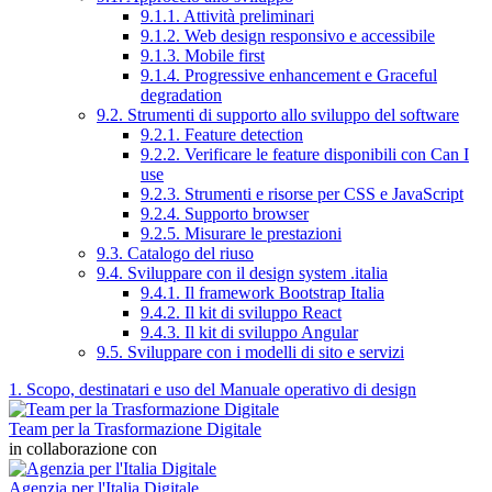
9.1.1. Attività preliminari
9.1.2. Web design responsivo e accessibile
9.1.3. Mobile first
9.1.4. Progressive enhancement e Graceful
degradation
9.2. Strumenti di supporto allo sviluppo del software
9.2.1. Feature detection
9.2.2. Verificare le feature disponibili con Can I
use
9.2.3. Strumenti e risorse per CSS e JavaScript
9.2.4. Supporto browser
9.2.5. Misurare le prestazioni
9.3. Catalogo del riuso
9.4. Sviluppare con il design system .italia
9.4.1. Il framework Bootstrap Italia
9.4.2. Il kit di sviluppo React
9.4.3. Il kit di sviluppo Angular
9.5. Sviluppare con i modelli di sito e servizi
1. Scopo, destinatari e uso del Manuale operativo di design
Team per la Trasformazione Digitale
in collaborazione con
Agenzia per l'Italia Digitale