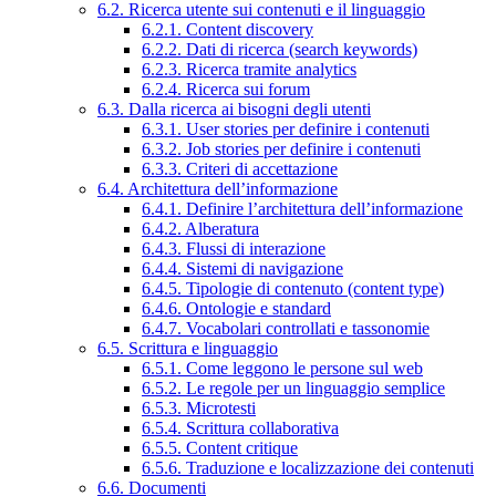
6.2. Ricerca utente sui contenuti e il linguaggio
6.2.1. Content discovery
6.2.2. Dati di ricerca (search keywords)
6.2.3. Ricerca tramite analytics
6.2.4. Ricerca sui forum
6.3. Dalla ricerca ai bisogni degli utenti
6.3.1. User stories per definire i contenuti
6.3.2. Job stories per definire i contenuti
6.3.3. Criteri di accettazione
6.4. Architettura dell’informazione
6.4.1. Definire l’architettura dell’informazione
6.4.2. Alberatura
6.4.3. Flussi di interazione
6.4.4. Sistemi di navigazione
6.4.5. Tipologie di contenuto (content type)
6.4.6. Ontologie e standard
6.4.7. Vocabolari controllati e tassonomie
6.5. Scrittura e linguaggio
6.5.1. Come leggono le persone sul web
6.5.2. Le regole per un linguaggio semplice
6.5.3. Microtesti
6.5.4. Scrittura collaborativa
6.5.5. Content critique
6.5.6. Traduzione e localizzazione dei contenuti
6.6. Documenti