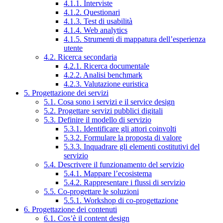
4.1.1. Interviste
4.1.2. Questionari
4.1.3. Test di usabilità
4.1.4. Web analytics
4.1.5. Strumenti di mappatura dell’esperienza
utente
4.2. Ricerca secondaria
4.2.1. Ricerca documentale
4.2.2. Analisi benchmark
4.2.3. Valutazione euristica
5. Progettazione dei servizi
5.1. Cosa sono i servizi e il service design
5.2. Progettare servizi pubblici digitali
5.3. Definire il modello di servizio
5.3.1. Identificare gli attori coinvolti
5.3.2. Formulare la proposta di valore
5.3.3. Inquadrare gli elementi costitutivi del
servizio
5.4. Descrivere il funzionamento del servizio
5.4.1. Mappare l’ecosistema
5.4.2. Rappresentare i flussi di servizio
5.5. Co-progettare le soluzioni
5.5.1. Workshop di co-progettazione
6. Progettazione dei contenuti
6.1. Cos’è il content design