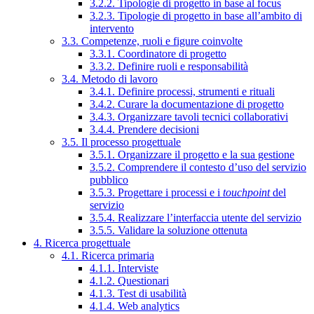
3.2.2. Tipologie di progetto in base al focus
3.2.3. Tipologie di progetto in base all’ambito di
intervento
3.3. Competenze, ruoli e figure coinvolte
3.3.1. Coordinatore di progetto
3.3.2. Definire ruoli e responsabilità
3.4. Metodo di lavoro
3.4.1. Definire processi, strumenti e rituali
3.4.2. Curare la documentazione di progetto
3.4.3. Organizzare tavoli tecnici collaborativi
3.4.4. Prendere decisioni
3.5. Il processo progettuale
3.5.1. Organizzare il progetto e la sua gestione
3.5.2. Comprendere il contesto d’uso del servizio
pubblico
3.5.3. Progettare i processi e i
touchpoint
del
servizio
3.5.4. Realizzare l’interfaccia utente del servizio
3.5.5. Validare la soluzione ottenuta
4. Ricerca progettuale
4.1. Ricerca primaria
4.1.1. Interviste
4.1.2. Questionari
4.1.3. Test di usabilità
4.1.4. Web analytics