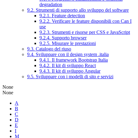
degradation
9.2. Strumenti di supporto allo sviluppo del software
9.2.1. Feature detection
9.2.2. Verificare le feature disponibili con Can I
use
9.2.3. Strumenti e risorse per CSS e JavaScript
9.2.4. Supporto browser
9.2.5. Misurare le prestazioni
9.3. Catalogo del riuso
9.4. Sviluppare con il design system .italia
9.4.1. Il framework Bootstrap Italia
9.4.2. Il kit di sviluppo React
9.4.3. Il kit di sviluppo Angular
9.5. Sviluppare con i modelli di sito e servizi
None
None
A
B
C
D
E
I
M