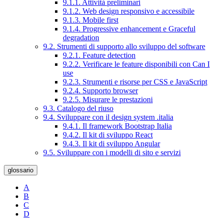
9.1.1. Attività preliminari
9.1.2. Web design responsivo e accessibile
9.1.3. Mobile first
9.1.4. Progressive enhancement e Graceful
degradation
9.2. Strumenti di supporto allo sviluppo del software
9.2.1. Feature detection
9.2.2. Verificare le feature disponibili con Can I
use
9.2.3. Strumenti e risorse per CSS e JavaScript
9.2.4. Supporto browser
9.2.5. Misurare le prestazioni
9.3. Catalogo del riuso
9.4. Sviluppare con il design system .italia
9.4.1. Il framework Bootstrap Italia
9.4.2. Il kit di sviluppo React
9.4.3. Il kit di sviluppo Angular
9.5. Sviluppare con i modelli di sito e servizi
glossario
A
B
C
D