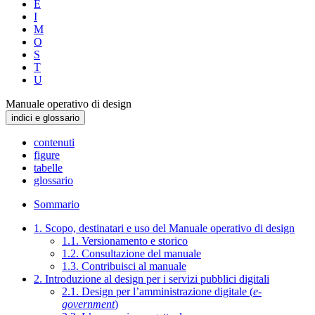
E
I
M
O
S
T
U
Manuale operativo di design
indici e glossario
contenuti
figure
tabelle
glossario
Sommario
1. Scopo, destinatari e uso del Manuale operativo di design
1.1. Versionamento e storico
1.2. Consultazione del manuale
1.3. Contribuisci al manuale
2. Introduzione al design per i servizi pubblici digitali
2.1. Design per l’amministrazione digitale (
e-
government
)