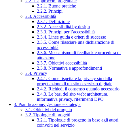
2.2. L’approccio progettuale
2.2.1. Buone pratiche
2.2.2. Principi
2.3. Accessibilità
2.3.1. Definizione
2.3.2. Accessibilità by design
2.3.3. Principi per l’accessibilità
2.3.4. Linee guida e criteri di successo
2.3.5. Come rilasciare una dichiarazione di
accessibilità
2.3.6. Meccanismo di feedback e procedura di
attuazione
2.3.7. Obiettivi accessibilità
2.3.8. Normativa e approfondimenti
2.4. Privacy
2.4.1. Come rispettare la privacy sin dalla
progettazione di un sito o servizio digitale
2.4.2. Richiedi il consenso quando necessario
2.4.3. Le basi del sito web: architettura,
informativa privacy, riferimenti DPO
3. Pianificazione, gestione e strategia
3.1. Obiettivi del progetto
3.2. Tipologie di progetti
3.2.1. Tipologie di progetto in base agli attori
coinvolti nel servizio