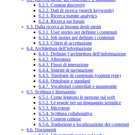
6.2.1. Content discovery
6.2.2. Dati di ricerca (search keywords)
6.2.3. Ricerca tramite analytics
6.2.4. Ricerca sui forum
6.3. Dalla ricerca ai bisogni degli utenti
6.3.1. User stories per definire i contenuti
6.3.2. Job stories per definire i contenuti
6.3.3. Criteri di accettazione
6.4. Architettura dell’informazione
6.4.1. Definire l’architettura dell’informazione
6.4.2. Alberatura
6.4.3. Flussi di interazione
6.4.4. Sistemi di navigazione
6.4.5. Tipologie di contenuto (content type)
6.4.6. Ontologie e standard
6.4.7. Vocabolari controllati e tassonomie
6.5. Scrittura e linguaggio
6.5.1. Come leggono le persone sul web
6.5.2. Le regole per un linguaggio semplice
6.5.3. Microtesti
6.5.4. Scrittura collaborativa
6.5.5. Content critique
6.5.6. Traduzione e localizzazione dei contenuti
6.6. Documenti