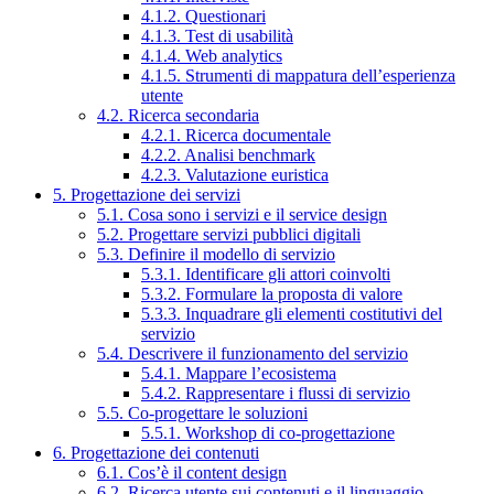
4.1.2. Questionari
4.1.3. Test di usabilità
4.1.4. Web analytics
4.1.5. Strumenti di mappatura dell’esperienza
utente
4.2. Ricerca secondaria
4.2.1. Ricerca documentale
4.2.2. Analisi benchmark
4.2.3. Valutazione euristica
5. Progettazione dei servizi
5.1. Cosa sono i servizi e il service design
5.2. Progettare servizi pubblici digitali
5.3. Definire il modello di servizio
5.3.1. Identificare gli attori coinvolti
5.3.2. Formulare la proposta di valore
5.3.3. Inquadrare gli elementi costitutivi del
servizio
5.4. Descrivere il funzionamento del servizio
5.4.1. Mappare l’ecosistema
5.4.2. Rappresentare i flussi di servizio
5.5. Co-progettare le soluzioni
5.5.1. Workshop di co-progettazione
6. Progettazione dei contenuti
6.1. Cos’è il content design
6.2. Ricerca utente sui contenuti e il linguaggio