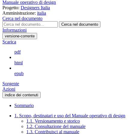
Manuale operativo di design
Progetto:
Designers Italia
Amministrazione:
italia
Cerca nel documento
Cerca nel documento
Informazioni
versione-corrente
Scarica
pdf
html
epub
Sorgente
Azioni
indice dei contenuti
Sommario
1. Scopo, destinatari e uso del Manuale operativo di design
1.1. Versionamento e storico
1.2. Consultazione del manuale
1.3. Contribuisci al manuale