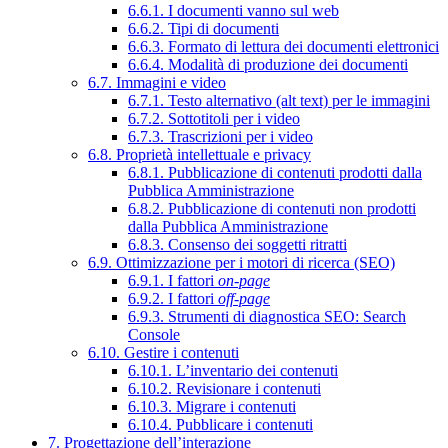
6.6.1. I documenti vanno sul web
6.6.2. Tipi di documenti
6.6.3. Formato di lettura dei documenti elettronici
6.6.4. Modalità di produzione dei documenti
6.7. Immagini e video
6.7.1. Testo alternativo (alt text) per le immagini
6.7.2. Sottotitoli per i video
6.7.3. Trascrizioni per i video
6.8. Proprietà intellettuale e privacy
6.8.1. Pubblicazione di contenuti prodotti dalla
Pubblica Amministrazione
6.8.2. Pubblicazione di contenuti non prodotti
dalla Pubblica Amministrazione
6.8.3. Consenso dei soggetti ritratti
6.9. Ottimizzazione per i motori di ricerca (SEO)
6.9.1. I fattori
on-page
6.9.2. I fattori
off-page
6.9.3. Strumenti di diagnostica SEO: Search
Console
6.10. Gestire i contenuti
6.10.1. L’inventario dei contenuti
6.10.2. Revisionare i contenuti
6.10.3. Migrare i contenuti
6.10.4. Pubblicare i contenuti
7. Progettazione dell’interazione