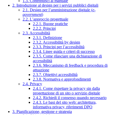
1.3. Contribuisci al manuale
2. Introduzione al design per i servizi pubblici digitali
2.1. Design per l’amministrazione digitale (
e-
government
)
2.2. L’approccio progettuale
2.2.1. Buone pratiche
2.2.2. Principi
2.3. Accessibilità
2.3.1. Definizione
2.3.2. Accessibilità by design
2.3.3. Principi per l’accessibilità
2.3.4. Linee guida e criteri di successo
2.3.5. Come rilasciare una dichiarazione di
accessibilità
2.3.6. Meccanismo di feedback e procedura di
attuazione
2.3.7. Obiettivi accessibilità
2.3.8. Normativa e approfondimenti
2.4. Privacy
2.4.1. Come rispettare la privacy sin dalla
progettazione di un sito o servizio digitale
2.4.2. Richiedi il consenso quando necessario
2.4.3. Le basi del sito web: architettura,
informativa privacy, riferimenti DPO
3. Pianificazione, gestione e strategia