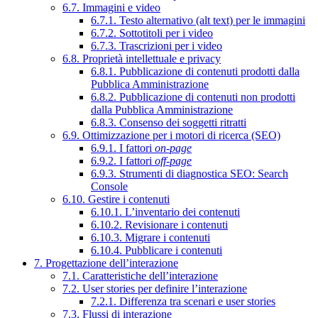
6.7. Immagini e video
6.7.1. Testo alternativo (alt text) per le immagini
6.7.2. Sottotitoli per i video
6.7.3. Trascrizioni per i video
6.8. Proprietà intellettuale e privacy
6.8.1. Pubblicazione di contenuti prodotti dalla
Pubblica Amministrazione
6.8.2. Pubblicazione di contenuti non prodotti
dalla Pubblica Amministrazione
6.8.3. Consenso dei soggetti ritratti
6.9. Ottimizzazione per i motori di ricerca (SEO)
6.9.1. I fattori
on-page
6.9.2. I fattori
off-page
6.9.3. Strumenti di diagnostica SEO: Search
Console
6.10. Gestire i contenuti
6.10.1. L’inventario dei contenuti
6.10.2. Revisionare i contenuti
6.10.3. Migrare i contenuti
6.10.4. Pubblicare i contenuti
7. Progettazione dell’interazione
7.1. Caratteristiche dell’interazione
7.2. User stories per definire l’interazione
7.2.1. Differenza tra scenari e user stories
7.3. Flussi di interazione