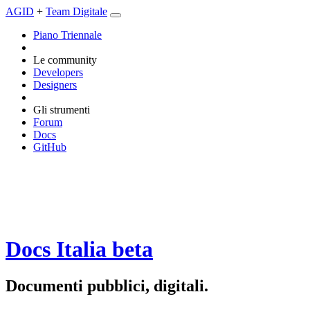
AGID
+
Team Digitale
Piano Triennale
Le community
Developers
Designers
Gli strumenti
Forum
Docs
GitHub
Docs Italia
beta
Documenti pubblici, digitali.