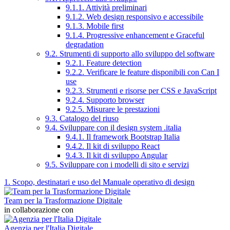
9.1.1. Attività preliminari
9.1.2. Web design responsivo e accessibile
9.1.3. Mobile first
9.1.4. Progressive enhancement e Graceful
degradation
9.2. Strumenti di supporto allo sviluppo del software
9.2.1. Feature detection
9.2.2. Verificare le feature disponibili con Can I
use
9.2.3. Strumenti e risorse per CSS e JavaScript
9.2.4. Supporto browser
9.2.5. Misurare le prestazioni
9.3. Catalogo del riuso
9.4. Sviluppare con il design system .italia
9.4.1. Il framework Bootstrap Italia
9.4.2. Il kit di sviluppo React
9.4.3. Il kit di sviluppo Angular
9.5. Sviluppare con i modelli di sito e servizi
1. Scopo, destinatari e uso del Manuale operativo di design
Team per la Trasformazione Digitale
in collaborazione con
Agenzia per l'Italia Digitale