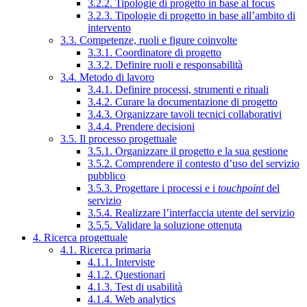
3.2.2. Tipologie di progetto in base al focus
3.2.3. Tipologie di progetto in base all’ambito di
intervento
3.3. Competenze, ruoli e figure coinvolte
3.3.1. Coordinatore di progetto
3.3.2. Definire ruoli e responsabilità
3.4. Metodo di lavoro
3.4.1. Definire processi, strumenti e rituali
3.4.2. Curare la documentazione di progetto
3.4.3. Organizzare tavoli tecnici collaborativi
3.4.4. Prendere decisioni
3.5. Il processo progettuale
3.5.1. Organizzare il progetto e la sua gestione
3.5.2. Comprendere il contesto d’uso del servizio
pubblico
3.5.3. Progettare i processi e i
touchpoint
del
servizio
3.5.4. Realizzare l’interfaccia utente del servizio
3.5.5. Validare la soluzione ottenuta
4. Ricerca progettuale
4.1. Ricerca primaria
4.1.1. Interviste
4.1.2. Questionari
4.1.3. Test di usabilità
4.1.4. Web analytics