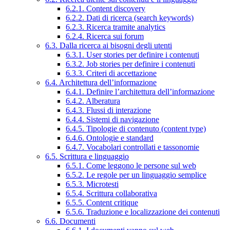
6.2.1. Content discovery
6.2.2. Dati di ricerca (search keywords)
6.2.3. Ricerca tramite analytics
6.2.4. Ricerca sui forum
6.3. Dalla ricerca ai bisogni degli utenti
6.3.1. User stories per definire i contenuti
6.3.2. Job stories per definire i contenuti
6.3.3. Criteri di accettazione
6.4. Architettura dell’informazione
6.4.1. Definire l’architettura dell’informazione
6.4.2. Alberatura
6.4.3. Flussi di interazione
6.4.4. Sistemi di navigazione
6.4.5. Tipologie di contenuto (content type)
6.4.6. Ontologie e standard
6.4.7. Vocabolari controllati e tassonomie
6.5. Scrittura e linguaggio
6.5.1. Come leggono le persone sul web
6.5.2. Le regole per un linguaggio semplice
6.5.3. Microtesti
6.5.4. Scrittura collaborativa
6.5.5. Content critique
6.5.6. Traduzione e localizzazione dei contenuti
6.6. Documenti