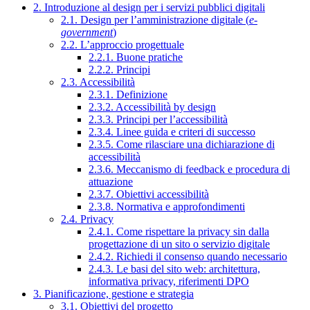
2. Introduzione al design per i servizi pubblici digitali
2.1. Design per l’amministrazione digitale (
e-
government
)
2.2. L’approccio progettuale
2.2.1. Buone pratiche
2.2.2. Principi
2.3. Accessibilità
2.3.1. Definizione
2.3.2. Accessibilità by design
2.3.3. Principi per l’accessibilità
2.3.4. Linee guida e criteri di successo
2.3.5. Come rilasciare una dichiarazione di
accessibilità
2.3.6. Meccanismo di feedback e procedura di
attuazione
2.3.7. Obiettivi accessibilità
2.3.8. Normativa e approfondimenti
2.4. Privacy
2.4.1. Come rispettare la privacy sin dalla
progettazione di un sito o servizio digitale
2.4.2. Richiedi il consenso quando necessario
2.4.3. Le basi del sito web: architettura,
informativa privacy, riferimenti DPO
3. Pianificazione, gestione e strategia
3.1. Obiettivi del progetto