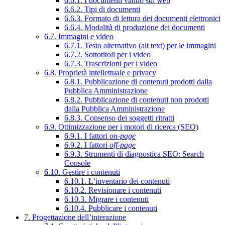
6.6.1. I documenti vanno sul web
6.6.2. Tipi di documenti
6.6.3. Formato di lettura dei documenti elettronici
6.6.4. Modalità di produzione dei documenti
6.7. Immagini e video
6.7.1. Testo alternativo (alt text) per le immagini
6.7.2. Sottotitoli per i video
6.7.3. Trascrizioni per i video
6.8. Proprietà intellettuale e privacy
6.8.1. Pubblicazione di contenuti prodotti dalla
Pubblica Amministrazione
6.8.2. Pubblicazione di contenuti non prodotti
dalla Pubblica Amministrazione
6.8.3. Consenso dei soggetti ritratti
6.9. Ottimizzazione per i motori di ricerca (SEO)
6.9.1. I fattori
on-page
6.9.2. I fattori
off-page
6.9.3. Strumenti di diagnostica SEO: Search
Console
6.10. Gestire i contenuti
6.10.1. L’inventario dei contenuti
6.10.2. Revisionare i contenuti
6.10.3. Migrare i contenuti
6.10.4. Pubblicare i contenuti
7. Progettazione dell’interazione