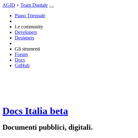
AGID
+
Team Digitale
Piano Triennale
Le community
Developers
Designers
Gli strumenti
Forum
Docs
GitHub
Docs Italia
beta
Documenti pubblici, digitali.