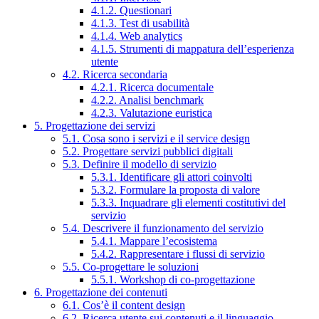
4.1.2. Questionari
4.1.3. Test di usabilità
4.1.4. Web analytics
4.1.5. Strumenti di mappatura dell’esperienza
utente
4.2. Ricerca secondaria
4.2.1. Ricerca documentale
4.2.2. Analisi benchmark
4.2.3. Valutazione euristica
5. Progettazione dei servizi
5.1. Cosa sono i servizi e il service design
5.2. Progettare servizi pubblici digitali
5.3. Definire il modello di servizio
5.3.1. Identificare gli attori coinvolti
5.3.2. Formulare la proposta di valore
5.3.3. Inquadrare gli elementi costitutivi del
servizio
5.4. Descrivere il funzionamento del servizio
5.4.1. Mappare l’ecosistema
5.4.2. Rappresentare i flussi di servizio
5.5. Co-progettare le soluzioni
5.5.1. Workshop di co-progettazione
6. Progettazione dei contenuti
6.1. Cos’è il content design
6.2. Ricerca utente sui contenuti e il linguaggio