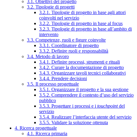
3.1. Obiettivi del progetto
3.2. Tipologie di progetti
3.2.1. Tipologie di progetto in base agli attori
coinvolti nel servizio
3.2.2. Tipologie di progetto in base al focus
3.2.3. Tipologie di progetto in base all’ambito di
intervento
3.3. Competenze, ruoli e figure coinvolte
3.3.1. Coordinatore di progetto
3.3.2. Definire ruoli e responsabilità
3.4. Metodo di lavoro
3.4.1. Definire processi, strumenti e rituali
3.4.2. Curare la documentazione di progetto
3.4.3. Organizzare tavoli tecnici collaborativi
3.4.4. Prendere decisioni
3.5. Il processo progettuale
3.5.1. Organizzare il progetto e la sua gestione
3.5.2. Comprendere il contesto d’uso del servizio
pubblico
3.5.3. Progettare i processi e i
touchpoint
del
servizio
3.5.4. Realizzare l’interfaccia utente del servizio
3.5.5. Validare la soluzione ottenuta
4. Ricerca progettuale
4.1. Ricerca primaria