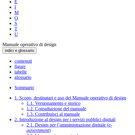
E
I
M
O
S
T
U
Manuale operativo di design
indici e glossario
contenuti
figure
tabelle
glossario
Sommario
1. Scopo, destinatari e uso del Manuale operativo di design
1.1. Versionamento e storico
1.2. Consultazione del manuale
1.3. Contribuisci al manuale
2. Introduzione al design per i servizi pubblici digitali
2.1. Design per l’amministrazione digitale (
e-
government
)