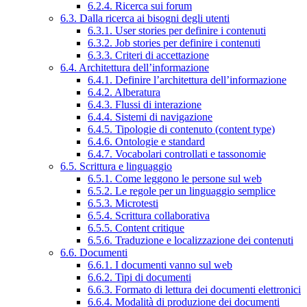
6.2.4. Ricerca sui forum
6.3. Dalla ricerca ai bisogni degli utenti
6.3.1. User stories per definire i contenuti
6.3.2. Job stories per definire i contenuti
6.3.3. Criteri di accettazione
6.4. Architettura dell’informazione
6.4.1. Definire l’architettura dell’informazione
6.4.2. Alberatura
6.4.3. Flussi di interazione
6.4.4. Sistemi di navigazione
6.4.5. Tipologie di contenuto (content type)
6.4.6. Ontologie e standard
6.4.7. Vocabolari controllati e tassonomie
6.5. Scrittura e linguaggio
6.5.1. Come leggono le persone sul web
6.5.2. Le regole per un linguaggio semplice
6.5.3. Microtesti
6.5.4. Scrittura collaborativa
6.5.5. Content critique
6.5.6. Traduzione e localizzazione dei contenuti
6.6. Documenti
6.6.1. I documenti vanno sul web
6.6.2. Tipi di documenti
6.6.3. Formato di lettura dei documenti elettronici
6.6.4. Modalità di produzione dei documenti