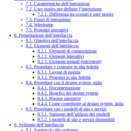
7.1. Caratteristiche dell’interazione
7.2. User stories per definire l’interazione
7.2.1. Differenza tra scenari e user stories
7.3. Flussi di interazione
7.4. Wireframe
7.5. Prototipi interattivi
8. Progettazione dell’interfaccia
8.1. Obiettivi dell’interfaccia
8.2. Elementi dell’interfaccia
8.2.1. Elementi di composizione
8.2.2. Elementi interattivi
8.2.3. Elementi testuali (microtesti)
8.3. Progettare e costruire in alta fedeltà
8.3.1. Layout di pagina
8.3.2. Prototipi in alta fedeltà
8.4. Progettare con il design system .italia
8.4.1. Documentazione
8.4.2. Benefici del design system
8.4.3. Risorse operative
8.4.4. Come contribuire al design system .italia
8.5. Progettare con i modelli di sito e servizi
8.5.1. Vantaggi dell’utilizzo dei modelli
8.5.2. I modelli di sito e servizi disponibili
9. Sviluppo dell’interfaccia
9.1. Approccio allo sviluppo