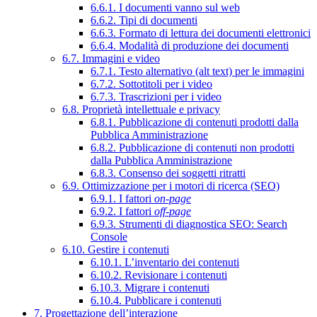
6.6.1. I documenti vanno sul web
6.6.2. Tipi di documenti
6.6.3. Formato di lettura dei documenti elettronici
6.6.4. Modalità di produzione dei documenti
6.7. Immagini e video
6.7.1. Testo alternativo (alt text) per le immagini
6.7.2. Sottotitoli per i video
6.7.3. Trascrizioni per i video
6.8. Proprietà intellettuale e privacy
6.8.1. Pubblicazione di contenuti prodotti dalla
Pubblica Amministrazione
6.8.2. Pubblicazione di contenuti non prodotti
dalla Pubblica Amministrazione
6.8.3. Consenso dei soggetti ritratti
6.9. Ottimizzazione per i motori di ricerca (SEO)
6.9.1. I fattori
on-page
6.9.2. I fattori
off-page
6.9.3. Strumenti di diagnostica SEO: Search
Console
6.10. Gestire i contenuti
6.10.1. L’inventario dei contenuti
6.10.2. Revisionare i contenuti
6.10.3. Migrare i contenuti
6.10.4. Pubblicare i contenuti
7. Progettazione dell’interazione