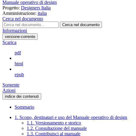
Manuale operativo di design
Progetto:
Designers Italia
Amministrazione:
italia
Cerca nel documento
Cerca nel documento
Informazioni
versione-corrente
Scarica
pdf
html
epub
Sorgente
Azioni
indice dei contenuti
Sommario
1. Scopo, destinatari e uso del Manuale operativo di design
1.1. Versionamento e storico
1.2. Consultazione del manuale
1.3. Contribuisci al manuale