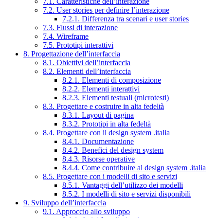
7.1. Caratteristiche dell’interazione
7.2. User stories per definire l’interazione
7.2.1. Differenza tra scenari e user stories
7.3. Flussi di interazione
7.4. Wireframe
7.5. Prototipi interattivi
8. Progettazione dell’interfaccia
8.1. Obiettivi dell’interfaccia
8.2. Elementi dell’interfaccia
8.2.1. Elementi di composizione
8.2.2. Elementi interattivi
8.2.3. Elementi testuali (microtesti)
8.3. Progettare e costruire in alta fedeltà
8.3.1. Layout di pagina
8.3.2. Prototipi in alta fedeltà
8.4. Progettare con il design system .italia
8.4.1. Documentazione
8.4.2. Benefici del design system
8.4.3. Risorse operative
8.4.4. Come contribuire al design system .italia
8.5. Progettare con i modelli di sito e servizi
8.5.1. Vantaggi dell’utilizzo dei modelli
8.5.2. I modelli di sito e servizi disponibili
9. Sviluppo dell’interfaccia
9.1. Approccio allo sviluppo