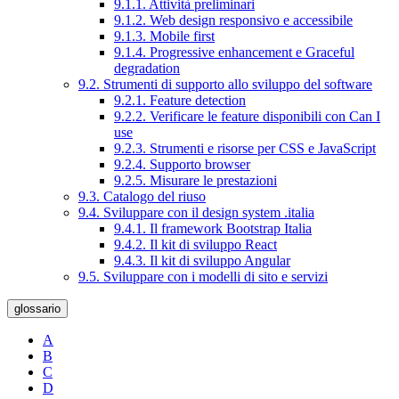
9.1.1. Attività preliminari
9.1.2. Web design responsivo e accessibile
9.1.3. Mobile first
9.1.4. Progressive enhancement e Graceful
degradation
9.2. Strumenti di supporto allo sviluppo del software
9.2.1. Feature detection
9.2.2. Verificare le feature disponibili con Can I
use
9.2.3. Strumenti e risorse per CSS e JavaScript
9.2.4. Supporto browser
9.2.5. Misurare le prestazioni
9.3. Catalogo del riuso
9.4. Sviluppare con il design system .italia
9.4.1. Il framework Bootstrap Italia
9.4.2. Il kit di sviluppo React
9.4.3. Il kit di sviluppo Angular
9.5. Sviluppare con i modelli di sito e servizi
glossario
A
B
C
D