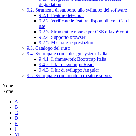
degradation
9.2. Strumenti di supporto allo sviluppo del software
9.2.1. Feature detection
9.2.2. Verificare le feature disponibili con Can I
use
9.2.3. Strumenti e risorse per CSS e JavaScript
9.2.4. Supporto browser
9.2.5. Misurare le prestazioni
9.3. Catalogo del riuso
9.4. Sviluppare con il design system .italia
9.4.1. Il framework Bootstrap Italia
9.4.2. Il kit di sviluppo React
9.4.3. Il kit di sviluppo Angular
9.5. Sviluppare con i modelli di sito e servizi
None
None
A
B
C
D
E
I
M