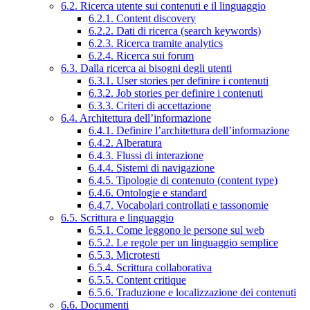
6.2. Ricerca utente sui contenuti e il linguaggio
6.2.1. Content discovery
6.2.2. Dati di ricerca (search keywords)
6.2.3. Ricerca tramite analytics
6.2.4. Ricerca sui forum
6.3. Dalla ricerca ai bisogni degli utenti
6.3.1. User stories per definire i contenuti
6.3.2. Job stories per definire i contenuti
6.3.3. Criteri di accettazione
6.4. Architettura dell’informazione
6.4.1. Definire l’architettura dell’informazione
6.4.2. Alberatura
6.4.3. Flussi di interazione
6.4.4. Sistemi di navigazione
6.4.5. Tipologie di contenuto (content type)
6.4.6. Ontologie e standard
6.4.7. Vocabolari controllati e tassonomie
6.5. Scrittura e linguaggio
6.5.1. Come leggono le persone sul web
6.5.2. Le regole per un linguaggio semplice
6.5.3. Microtesti
6.5.4. Scrittura collaborativa
6.5.5. Content critique
6.5.6. Traduzione e localizzazione dei contenuti
6.6. Documenti