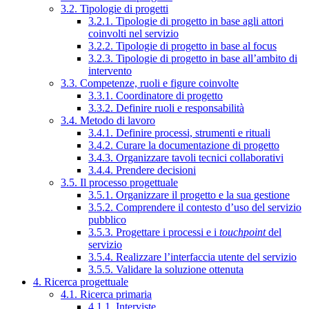
3.2. Tipologie di progetti
3.2.1. Tipologie di progetto in base agli attori
coinvolti nel servizio
3.2.2. Tipologie di progetto in base al focus
3.2.3. Tipologie di progetto in base all’ambito di
intervento
3.3. Competenze, ruoli e figure coinvolte
3.3.1. Coordinatore di progetto
3.3.2. Definire ruoli e responsabilità
3.4. Metodo di lavoro
3.4.1. Definire processi, strumenti e rituali
3.4.2. Curare la documentazione di progetto
3.4.3. Organizzare tavoli tecnici collaborativi
3.4.4. Prendere decisioni
3.5. Il processo progettuale
3.5.1. Organizzare il progetto e la sua gestione
3.5.2. Comprendere il contesto d’uso del servizio
pubblico
3.5.3. Progettare i processi e i
touchpoint
del
servizio
3.5.4. Realizzare l’interfaccia utente del servizio
3.5.5. Validare la soluzione ottenuta
4. Ricerca progettuale
4.1. Ricerca primaria
4.1.1. Interviste