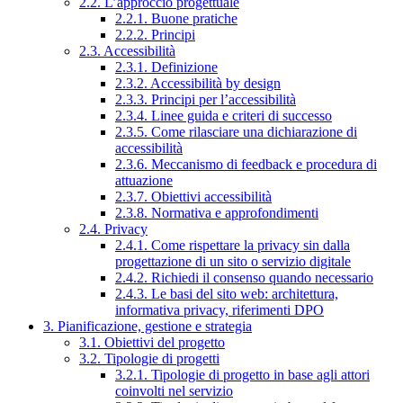
2.2. L’approccio progettuale
2.2.1. Buone pratiche
2.2.2. Principi
2.3. Accessibilità
2.3.1. Definizione
2.3.2. Accessibilità by design
2.3.3. Principi per l’accessibilità
2.3.4. Linee guida e criteri di successo
2.3.5. Come rilasciare una dichiarazione di
accessibilità
2.3.6. Meccanismo di feedback e procedura di
attuazione
2.3.7. Obiettivi accessibilità
2.3.8. Normativa e approfondimenti
2.4. Privacy
2.4.1. Come rispettare la privacy sin dalla
progettazione di un sito o servizio digitale
2.4.2. Richiedi il consenso quando necessario
2.4.3. Le basi del sito web: architettura,
informativa privacy, riferimenti DPO
3. Pianificazione, gestione e strategia
3.1. Obiettivi del progetto
3.2. Tipologie di progetti
3.2.1. Tipologie di progetto in base agli attori
coinvolti nel servizio