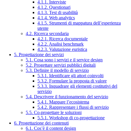
4.1.1. Interviste
4.1.2. Questionari
4.1.3. Test di usabilità
4.1.4. Web analytics
4.1.5. Strumenti di mappatura dell’esperienza
utente
4.2. Ricerca secondaria
4.2.1. Ricerca documentale
4.2.2. Analisi benchmark
4.2.3. Valutazione euristica
5. Progettazione dei servizi
5.1. Cosa sono i servizi e il service design
5.2. Progettare servizi pubblici digitali
5.3. Definire il modello di servizio
5.3.1. Identificare gli attori coinvolti
5.3.2. Formulare la proposta di valore
5.3.3. Inquadrare gli elementi costitutivi del
servizio
5.4. Descrivere il funzionamento del servizio
5.4.1. Mappare l’ecosistema
5.4.2. Rappresentare i flussi di servizio
5.5. Co-progettare le soluzioni
5.5.1. Workshop di co-progettazione
6. Progettazione dei contenuti
6.1. Cos’è il content design