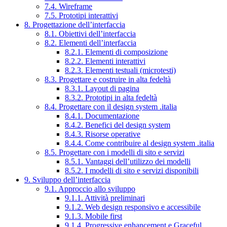
7.4. Wireframe
7.5. Prototipi interattivi
8. Progettazione dell’interfaccia
8.1. Obiettivi dell’interfaccia
8.2. Elementi dell’interfaccia
8.2.1. Elementi di composizione
8.2.2. Elementi interattivi
8.2.3. Elementi testuali (microtesti)
8.3. Progettare e costruire in alta fedeltà
8.3.1. Layout di pagina
8.3.2. Prototipi in alta fedeltà
8.4. Progettare con il design system .italia
8.4.1. Documentazione
8.4.2. Benefici del design system
8.4.3. Risorse operative
8.4.4. Come contribuire al design system .italia
8.5. Progettare con i modelli di sito e servizi
8.5.1. Vantaggi dell’utilizzo dei modelli
8.5.2. I modelli di sito e servizi disponibili
9. Sviluppo dell’interfaccia
9.1. Approccio allo sviluppo
9.1.1. Attività preliminari
9.1.2. Web design responsivo e accessibile
9.1.3. Mobile first
9.1.4. Progressive enhancement e Graceful