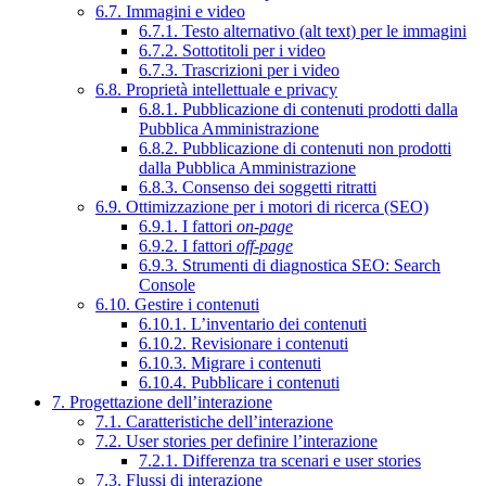
6.7. Immagini e video
6.7.1. Testo alternativo (alt text) per le immagini
6.7.2. Sottotitoli per i video
6.7.3. Trascrizioni per i video
6.8. Proprietà intellettuale e privacy
6.8.1. Pubblicazione di contenuti prodotti dalla
Pubblica Amministrazione
6.8.2. Pubblicazione di contenuti non prodotti
dalla Pubblica Amministrazione
6.8.3. Consenso dei soggetti ritratti
6.9. Ottimizzazione per i motori di ricerca (SEO)
6.9.1. I fattori
on-page
6.9.2. I fattori
off-page
6.9.3. Strumenti di diagnostica SEO: Search
Console
6.10. Gestire i contenuti
6.10.1. L’inventario dei contenuti
6.10.2. Revisionare i contenuti
6.10.3. Migrare i contenuti
6.10.4. Pubblicare i contenuti
7. Progettazione dell’interazione
7.1. Caratteristiche dell’interazione
7.2. User stories per definire l’interazione
7.2.1. Differenza tra scenari e user stories
7.3. Flussi di interazione