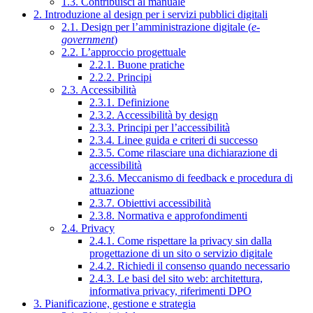
1.3. Contribuisci al manuale
2. Introduzione al design per i servizi pubblici digitali
2.1. Design per l’amministrazione digitale (
e-
government
)
2.2. L’approccio progettuale
2.2.1. Buone pratiche
2.2.2. Principi
2.3. Accessibilità
2.3.1. Definizione
2.3.2. Accessibilità by design
2.3.3. Principi per l’accessibilità
2.3.4. Linee guida e criteri di successo
2.3.5. Come rilasciare una dichiarazione di
accessibilità
2.3.6. Meccanismo di feedback e procedura di
attuazione
2.3.7. Obiettivi accessibilità
2.3.8. Normativa e approfondimenti
2.4. Privacy
2.4.1. Come rispettare la privacy sin dalla
progettazione di un sito o servizio digitale
2.4.2. Richiedi il consenso quando necessario
2.4.3. Le basi del sito web: architettura,
informativa privacy, riferimenti DPO
3. Pianificazione, gestione e strategia