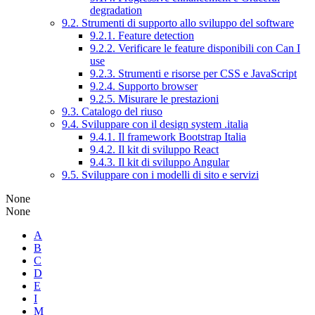
degradation
9.2. Strumenti di supporto allo sviluppo del software
9.2.1. Feature detection
9.2.2. Verificare le feature disponibili con Can I
use
9.2.3. Strumenti e risorse per CSS e JavaScript
9.2.4. Supporto browser
9.2.5. Misurare le prestazioni
9.3. Catalogo del riuso
9.4. Sviluppare con il design system .italia
9.4.1. Il framework Bootstrap Italia
9.4.2. Il kit di sviluppo React
9.4.3. Il kit di sviluppo Angular
9.5. Sviluppare con i modelli di sito e servizi
None
None
A
B
C
D
E
I
M