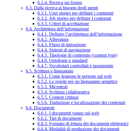
6.2.4. Ricerca sui forum
6.3. Dalla ricerca ai bisogni degli utenti
6.3.1. User stories per definire i contenuti
6.3.2. Job stories per definire i contenuti
6.3.3. Criteri di accettazione
6.4. Architettura dell’informazione
6.4.1. Definire l’architettura dell’informazione
6.4.2. Alberatura
6.4.3. Flussi di interazione
6.4.4. Sistemi di navigazione
6.4.5. Tipologie di contenuto (content type)
6.4.6. Ontologie e standard
6.4.7. Vocabolari controllati e tassonomie
6.5. Scrittura e linguaggio
6.5.1. Come leggono le persone sul web
6.5.2. Le regole per un linguaggio semplice
6.5.3. Microtesti
6.5.4. Scrittura collaborativa
6.5.5. Content critique
6.5.6. Traduzione e localizzazione dei contenuti
6.6. Documenti
6.6.1. I documenti vanno sul web
6.6.2. Tipi di documenti
6.6.3. Formato di lettura dei documenti elettronici
6.6.4. Modalità di produzione dei documenti