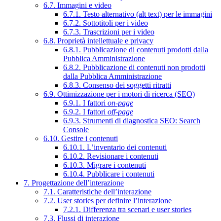
6.7. Immagini e video
6.7.1. Testo alternativo (alt text) per le immagini
6.7.2. Sottotitoli per i video
6.7.3. Trascrizioni per i video
6.8. Proprietà intellettuale e privacy
6.8.1. Pubblicazione di contenuti prodotti dalla
Pubblica Amministrazione
6.8.2. Pubblicazione di contenuti non prodotti
dalla Pubblica Amministrazione
6.8.3. Consenso dei soggetti ritratti
6.9. Ottimizzazione per i motori di ricerca (SEO)
6.9.1. I fattori
on-page
6.9.2. I fattori
off-page
6.9.3. Strumenti di diagnostica SEO: Search
Console
6.10. Gestire i contenuti
6.10.1. L’inventario dei contenuti
6.10.2. Revisionare i contenuti
6.10.3. Migrare i contenuti
6.10.4. Pubblicare i contenuti
7. Progettazione dell’interazione
7.1. Caratteristiche dell’interazione
7.2. User stories per definire l’interazione
7.2.1. Differenza tra scenari e user stories
7.3. Flussi di interazione