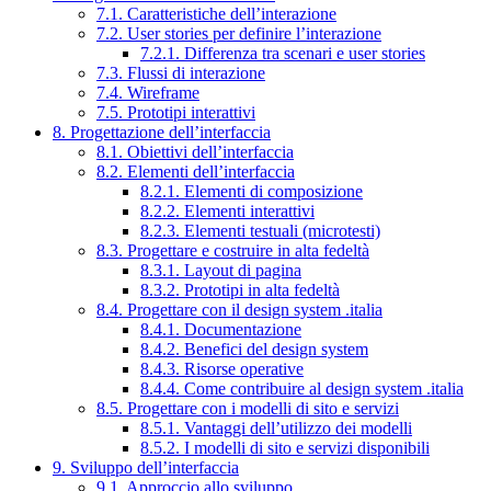
7.1. Caratteristiche dell’interazione
7.2. User stories per definire l’interazione
7.2.1. Differenza tra scenari e user stories
7.3. Flussi di interazione
7.4. Wireframe
7.5. Prototipi interattivi
8. Progettazione dell’interfaccia
8.1. Obiettivi dell’interfaccia
8.2. Elementi dell’interfaccia
8.2.1. Elementi di composizione
8.2.2. Elementi interattivi
8.2.3. Elementi testuali (microtesti)
8.3. Progettare e costruire in alta fedeltà
8.3.1. Layout di pagina
8.3.2. Prototipi in alta fedeltà
8.4. Progettare con il design system .italia
8.4.1. Documentazione
8.4.2. Benefici del design system
8.4.3. Risorse operative
8.4.4. Come contribuire al design system .italia
8.5. Progettare con i modelli di sito e servizi
8.5.1. Vantaggi dell’utilizzo dei modelli
8.5.2. I modelli di sito e servizi disponibili
9. Sviluppo dell’interfaccia
9.1. Approccio allo sviluppo