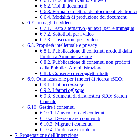
6.6.1. I documenti vanno sul web
6.6.2. Tipi di documenti
6.6.3. Formato di lettura dei documenti elettronici
6.6.4. Modalità di produzione dei documenti
6.7. Immagini e video
6.7.1. Testo alternativo (alt text) per le immagini
6.7.2. Sottotitoli per i video
6.7.3. Trascrizioni per i video
6.8. Proprietà intellettuale e privacy
6.8.1. Pubblicazione di contenuti prodotti dalla
Pubblica Amministrazione
6.8.2. Pubblicazione di contenuti non prodotti
dalla Pubblica Amministrazione
6.8.3. Consenso dei soggetti ritratti
6.9. Ottimizzazione per i motori di ricerca (SEO)
6.9.1. I fattori
on-page
6.9.2. I fattori
off-page
6.9.3. Strumenti di diagnostica SEO: Search
Console
6.10. Gestire i contenuti
6.10.1. L’inventario dei contenuti
6.10.2. Revisionare i contenuti
6.10.3. Migrare i contenuti
6.10.4. Pubblicare i contenuti
7. Progettazione dell’interazione