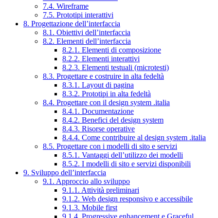
7.4. Wireframe
7.5. Prototipi interattivi
8. Progettazione dell’interfaccia
8.1. Obiettivi dell’interfaccia
8.2. Elementi dell’interfaccia
8.2.1. Elementi di composizione
8.2.2. Elementi interattivi
8.2.3. Elementi testuali (microtesti)
8.3. Progettare e costruire in alta fedeltà
8.3.1. Layout di pagina
8.3.2. Prototipi in alta fedeltà
8.4. Progettare con il design system .italia
8.4.1. Documentazione
8.4.2. Benefici del design system
8.4.3. Risorse operative
8.4.4. Come contribuire al design system .italia
8.5. Progettare con i modelli di sito e servizi
8.5.1. Vantaggi dell’utilizzo dei modelli
8.5.2. I modelli di sito e servizi disponibili
9. Sviluppo dell’interfaccia
9.1. Approccio allo sviluppo
9.1.1. Attività preliminari
9.1.2. Web design responsivo e accessibile
9.1.3. Mobile first
9.1.4. Progressive enhancement e Graceful