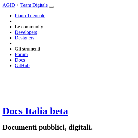
AGID
+
Team Digitale
Piano Triennale
Le community
Developers
Designers
Gli strumenti
Forum
Docs
GitHub
Docs Italia
beta
Documenti pubblici, digitali.