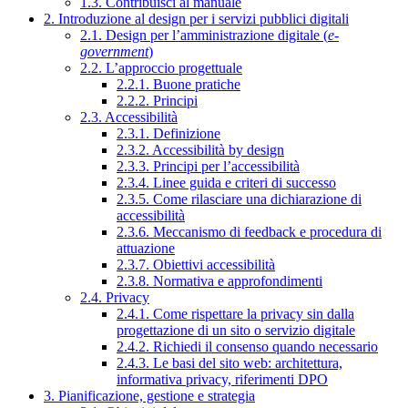
1.3. Contribuisci al manuale
2. Introduzione al design per i servizi pubblici digitali
2.1. Design per l’amministrazione digitale (
e-
government
)
2.2. L’approccio progettuale
2.2.1. Buone pratiche
2.2.2. Principi
2.3. Accessibilità
2.3.1. Definizione
2.3.2. Accessibilità by design
2.3.3. Principi per l’accessibilità
2.3.4. Linee guida e criteri di successo
2.3.5. Come rilasciare una dichiarazione di
accessibilità
2.3.6. Meccanismo di feedback e procedura di
attuazione
2.3.7. Obiettivi accessibilità
2.3.8. Normativa e approfondimenti
2.4. Privacy
2.4.1. Come rispettare la privacy sin dalla
progettazione di un sito o servizio digitale
2.4.2. Richiedi il consenso quando necessario
2.4.3. Le basi del sito web: architettura,
informativa privacy, riferimenti DPO
3. Pianificazione, gestione e strategia