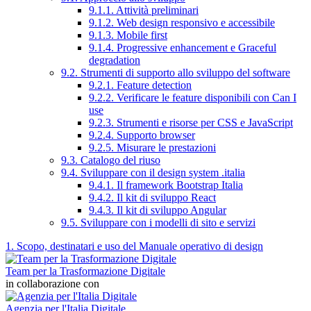
9.1.1. Attività preliminari
9.1.2. Web design responsivo e accessibile
9.1.3. Mobile first
9.1.4. Progressive enhancement e Graceful
degradation
9.2. Strumenti di supporto allo sviluppo del software
9.2.1. Feature detection
9.2.2. Verificare le feature disponibili con Can I
use
9.2.3. Strumenti e risorse per CSS e JavaScript
9.2.4. Supporto browser
9.2.5. Misurare le prestazioni
9.3. Catalogo del riuso
9.4. Sviluppare con il design system .italia
9.4.1. Il framework Bootstrap Italia
9.4.2. Il kit di sviluppo React
9.4.3. Il kit di sviluppo Angular
9.5. Sviluppare con i modelli di sito e servizi
1. Scopo, destinatari e uso del Manuale operativo di design
Team per la Trasformazione Digitale
in collaborazione con
Agenzia per l'Italia Digitale