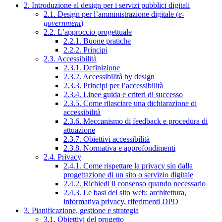
2. Introduzione al design per i servizi pubblici digitali
2.1. Design per l’amministrazione digitale (
e-
government
)
2.2. L’approccio progettuale
2.2.1. Buone pratiche
2.2.2. Principi
2.3. Accessibilità
2.3.1. Definizione
2.3.2. Accessibilità by design
2.3.3. Principi per l’accessibilità
2.3.4. Linee guida e criteri di successo
2.3.5. Come rilasciare una dichiarazione di
accessibilità
2.3.6. Meccanismo di feedback e procedura di
attuazione
2.3.7. Obiettivi accessibilità
2.3.8. Normativa e approfondimenti
2.4. Privacy
2.4.1. Come rispettare la privacy sin dalla
progettazione di un sito o servizio digitale
2.4.2. Richiedi il consenso quando necessario
2.4.3. Le basi del sito web: architettura,
informativa privacy, riferimenti DPO
3. Pianificazione, gestione e strategia
3.1. Obiettivi del progetto