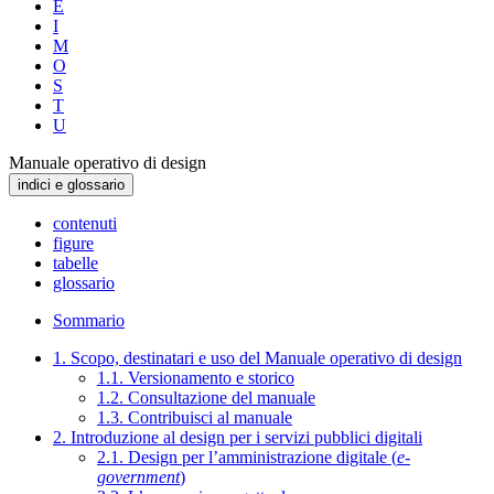
E
I
M
O
S
T
U
Manuale operativo di design
indici e glossario
contenuti
figure
tabelle
glossario
Sommario
1. Scopo, destinatari e uso del Manuale operativo di design
1.1. Versionamento e storico
1.2. Consultazione del manuale
1.3. Contribuisci al manuale
2. Introduzione al design per i servizi pubblici digitali
2.1. Design per l’amministrazione digitale (
e-
government
)