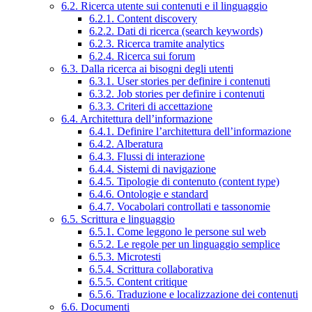
6.2. Ricerca utente sui contenuti e il linguaggio
6.2.1. Content discovery
6.2.2. Dati di ricerca (search keywords)
6.2.3. Ricerca tramite analytics
6.2.4. Ricerca sui forum
6.3. Dalla ricerca ai bisogni degli utenti
6.3.1. User stories per definire i contenuti
6.3.2. Job stories per definire i contenuti
6.3.3. Criteri di accettazione
6.4. Architettura dell’informazione
6.4.1. Definire l’architettura dell’informazione
6.4.2. Alberatura
6.4.3. Flussi di interazione
6.4.4. Sistemi di navigazione
6.4.5. Tipologie di contenuto (content type)
6.4.6. Ontologie e standard
6.4.7. Vocabolari controllati e tassonomie
6.5. Scrittura e linguaggio
6.5.1. Come leggono le persone sul web
6.5.2. Le regole per un linguaggio semplice
6.5.3. Microtesti
6.5.4. Scrittura collaborativa
6.5.5. Content critique
6.5.6. Traduzione e localizzazione dei contenuti
6.6. Documenti