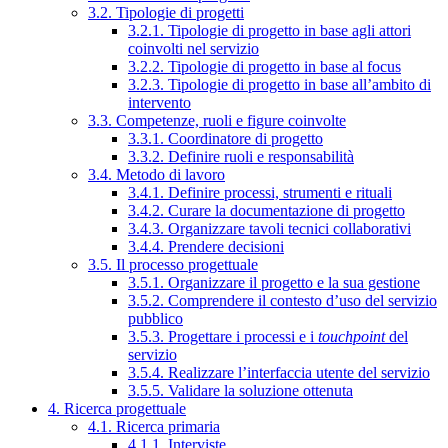
3.2. Tipologie di progetti
3.2.1. Tipologie di progetto in base agli attori
coinvolti nel servizio
3.2.2. Tipologie di progetto in base al focus
3.2.3. Tipologie di progetto in base all’ambito di
intervento
3.3. Competenze, ruoli e figure coinvolte
3.3.1. Coordinatore di progetto
3.3.2. Definire ruoli e responsabilità
3.4. Metodo di lavoro
3.4.1. Definire processi, strumenti e rituali
3.4.2. Curare la documentazione di progetto
3.4.3. Organizzare tavoli tecnici collaborativi
3.4.4. Prendere decisioni
3.5. Il processo progettuale
3.5.1. Organizzare il progetto e la sua gestione
3.5.2. Comprendere il contesto d’uso del servizio
pubblico
3.5.3. Progettare i processi e i
touchpoint
del
servizio
3.5.4. Realizzare l’interfaccia utente del servizio
3.5.5. Validare la soluzione ottenuta
4. Ricerca progettuale
4.1. Ricerca primaria
4.1.1. Interviste