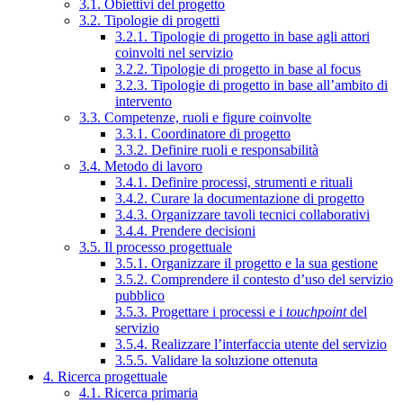
3.1. Obiettivi del progetto
3.2. Tipologie di progetti
3.2.1. Tipologie di progetto in base agli attori
coinvolti nel servizio
3.2.2. Tipologie di progetto in base al focus
3.2.3. Tipologie di progetto in base all’ambito di
intervento
3.3. Competenze, ruoli e figure coinvolte
3.3.1. Coordinatore di progetto
3.3.2. Definire ruoli e responsabilità
3.4. Metodo di lavoro
3.4.1. Definire processi, strumenti e rituali
3.4.2. Curare la documentazione di progetto
3.4.3. Organizzare tavoli tecnici collaborativi
3.4.4. Prendere decisioni
3.5. Il processo progettuale
3.5.1. Organizzare il progetto e la sua gestione
3.5.2. Comprendere il contesto d’uso del servizio
pubblico
3.5.3. Progettare i processi e i
touchpoint
del
servizio
3.5.4. Realizzare l’interfaccia utente del servizio
3.5.5. Validare la soluzione ottenuta
4. Ricerca progettuale
4.1. Ricerca primaria