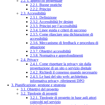
2.2. L’approccio progettuale
2.2.1. Buone pratiche
2.2.2. Principi
2.3. Accessibilità
2.3.1. Definizione
2.3.2. Accessibilità by design
2.3.3. Principi per l’accessibilità
2.3.4. Linee guida e criteri di successo
2.3.5. Come rilasciare una dichiarazione di
accessibilità
2.3.6. Meccanismo di feedback e procedura di
attuazione
2.3.7. Obiettivi accessibilità
2.3.8. Normativa e approfondimenti
2.4. Privacy
2.4.1. Come rispettare la privacy sin dalla
progettazione di un sito o servizio digitale
2.4.2. Richiedi il consenso quando necessario
2.4.3. Le basi del sito web: architettura,
informativa privacy, riferimenti DPO
3. Pianificazione, gestione e strategia
3.1. Obiettivi del progetto
3.2. Tipologie di progetti
3.2.1. Tipologie di progetto in base agli attori
coinvolti nel servizio