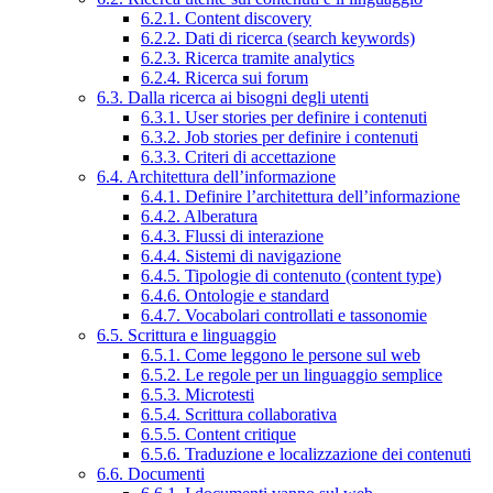
6.2.1. Content discovery
6.2.2. Dati di ricerca (search keywords)
6.2.3. Ricerca tramite analytics
6.2.4. Ricerca sui forum
6.3. Dalla ricerca ai bisogni degli utenti
6.3.1. User stories per definire i contenuti
6.3.2. Job stories per definire i contenuti
6.3.3. Criteri di accettazione
6.4. Architettura dell’informazione
6.4.1. Definire l’architettura dell’informazione
6.4.2. Alberatura
6.4.3. Flussi di interazione
6.4.4. Sistemi di navigazione
6.4.5. Tipologie di contenuto (content type)
6.4.6. Ontologie e standard
6.4.7. Vocabolari controllati e tassonomie
6.5. Scrittura e linguaggio
6.5.1. Come leggono le persone sul web
6.5.2. Le regole per un linguaggio semplice
6.5.3. Microtesti
6.5.4. Scrittura collaborativa
6.5.5. Content critique
6.5.6. Traduzione e localizzazione dei contenuti
6.6. Documenti