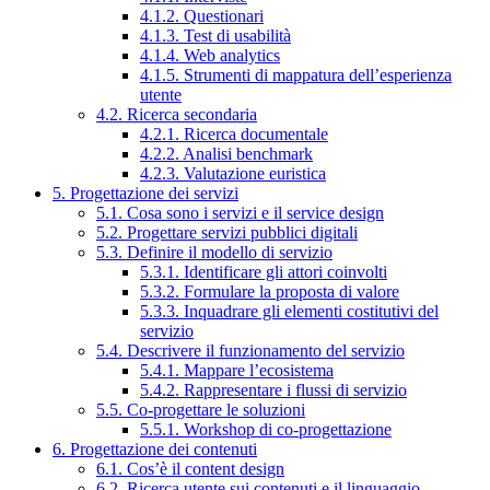
4.1.2. Questionari
4.1.3. Test di usabilità
4.1.4. Web analytics
4.1.5. Strumenti di mappatura dell’esperienza
utente
4.2. Ricerca secondaria
4.2.1. Ricerca documentale
4.2.2. Analisi benchmark
4.2.3. Valutazione euristica
5. Progettazione dei servizi
5.1. Cosa sono i servizi e il service design
5.2. Progettare servizi pubblici digitali
5.3. Definire il modello di servizio
5.3.1. Identificare gli attori coinvolti
5.3.2. Formulare la proposta di valore
5.3.3. Inquadrare gli elementi costitutivi del
servizio
5.4. Descrivere il funzionamento del servizio
5.4.1. Mappare l’ecosistema
5.4.2. Rappresentare i flussi di servizio
5.5. Co-progettare le soluzioni
5.5.1. Workshop di co-progettazione
6. Progettazione dei contenuti
6.1. Cos’è il content design
6.2. Ricerca utente sui contenuti e il linguaggio