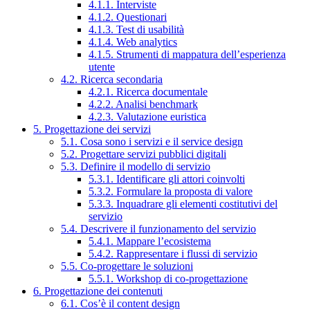
4.1.1. Interviste
4.1.2. Questionari
4.1.3. Test di usabilità
4.1.4. Web analytics
4.1.5. Strumenti di mappatura dell’esperienza
utente
4.2. Ricerca secondaria
4.2.1. Ricerca documentale
4.2.2. Analisi benchmark
4.2.3. Valutazione euristica
5. Progettazione dei servizi
5.1. Cosa sono i servizi e il service design
5.2. Progettare servizi pubblici digitali
5.3. Definire il modello di servizio
5.3.1. Identificare gli attori coinvolti
5.3.2. Formulare la proposta di valore
5.3.3. Inquadrare gli elementi costitutivi del
servizio
5.4. Descrivere il funzionamento del servizio
5.4.1. Mappare l’ecosistema
5.4.2. Rappresentare i flussi di servizio
5.5. Co-progettare le soluzioni
5.5.1. Workshop di co-progettazione
6. Progettazione dei contenuti
6.1. Cos’è il content design