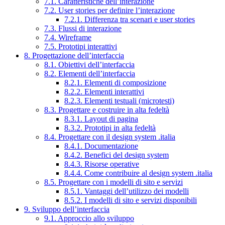
7.1. Caratteristiche dell’interazione
7.2. User stories per definire l’interazione
7.2.1. Differenza tra scenari e user stories
7.3. Flussi di interazione
7.4. Wireframe
7.5. Prototipi interattivi
8. Progettazione dell’interfaccia
8.1. Obiettivi dell’interfaccia
8.2. Elementi dell’interfaccia
8.2.1. Elementi di composizione
8.2.2. Elementi interattivi
8.2.3. Elementi testuali (microtesti)
8.3. Progettare e costruire in alta fedeltà
8.3.1. Layout di pagina
8.3.2. Prototipi in alta fedeltà
8.4. Progettare con il design system .italia
8.4.1. Documentazione
8.4.2. Benefici del design system
8.4.3. Risorse operative
8.4.4. Come contribuire al design system .italia
8.5. Progettare con i modelli di sito e servizi
8.5.1. Vantaggi dell’utilizzo dei modelli
8.5.2. I modelli di sito e servizi disponibili
9. Sviluppo dell’interfaccia
9.1. Approccio allo sviluppo