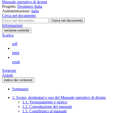
Manuale operativo di design
Progetto:
Designers Italia
Amministrazione:
italia
Cerca nel documento
Cerca nel documento
Informazioni
versione-corrente
Scarica
pdf
html
epub
Sorgente
Azioni
indice dei contenuti
Sommario
1. Scopo, destinatari e uso del Manuale operativo di design
1.1. Versionamento e storico
1.2. Consultazione del manuale
1.3. Contribuisci al manuale