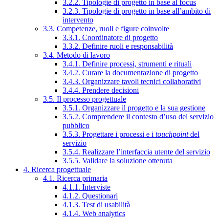
3.2.2. Tipologie di progetto in base al focus
3.2.3. Tipologie di progetto in base all’ambito di
intervento
3.3. Competenze, ruoli e figure coinvolte
3.3.1. Coordinatore di progetto
3.3.2. Definire ruoli e responsabilità
3.4. Metodo di lavoro
3.4.1. Definire processi, strumenti e rituali
3.4.2. Curare la documentazione di progetto
3.4.3. Organizzare tavoli tecnici collaborativi
3.4.4. Prendere decisioni
3.5. Il processo progettuale
3.5.1. Organizzare il progetto e la sua gestione
3.5.2. Comprendere il contesto d’uso del servizio
pubblico
3.5.3. Progettare i processi e i
touchpoint
del
servizio
3.5.4. Realizzare l’interfaccia utente del servizio
3.5.5. Validare la soluzione ottenuta
4. Ricerca progettuale
4.1. Ricerca primaria
4.1.1. Interviste
4.1.2. Questionari
4.1.3. Test di usabilità
4.1.4. Web analytics