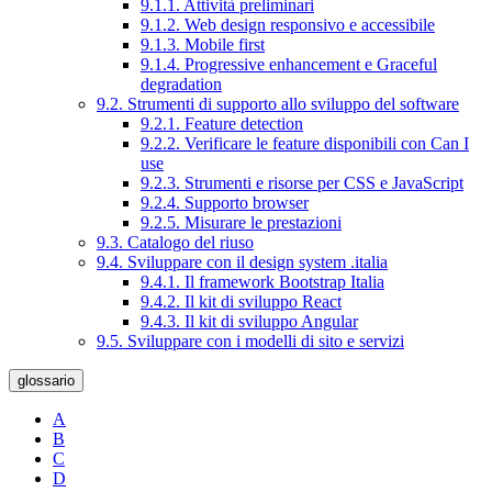
9.1.1. Attività preliminari
9.1.2. Web design responsivo e accessibile
9.1.3. Mobile first
9.1.4. Progressive enhancement e Graceful
degradation
9.2. Strumenti di supporto allo sviluppo del software
9.2.1. Feature detection
9.2.2. Verificare le feature disponibili con Can I
use
9.2.3. Strumenti e risorse per CSS e JavaScript
9.2.4. Supporto browser
9.2.5. Misurare le prestazioni
9.3. Catalogo del riuso
9.4. Sviluppare con il design system .italia
9.4.1. Il framework Bootstrap Italia
9.4.2. Il kit di sviluppo React
9.4.3. Il kit di sviluppo Angular
9.5. Sviluppare con i modelli di sito e servizi
glossario
A
B
C
D