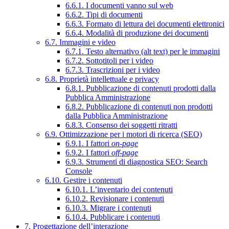
6.6.1. I documenti vanno sul web
6.6.2. Tipi di documenti
6.6.3. Formato di lettura dei documenti elettronici
6.6.4. Modalità di produzione dei documenti
6.7. Immagini e video
6.7.1. Testo alternativo (alt text) per le immagini
6.7.2. Sottotitoli per i video
6.7.3. Trascrizioni per i video
6.8. Proprietà intellettuale e privacy
6.8.1. Pubblicazione di contenuti prodotti dalla
Pubblica Amministrazione
6.8.2. Pubblicazione di contenuti non prodotti
dalla Pubblica Amministrazione
6.8.3. Consenso dei soggetti ritratti
6.9. Ottimizzazione per i motori di ricerca (SEO)
6.9.1. I fattori
on-page
6.9.2. I fattori
off-page
6.9.3. Strumenti di diagnostica SEO: Search
Console
6.10. Gestire i contenuti
6.10.1. L’inventario dei contenuti
6.10.2. Revisionare i contenuti
6.10.3. Migrare i contenuti
6.10.4. Pubblicare i contenuti
7. Progettazione dell’interazione