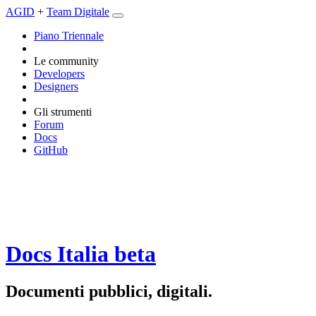
AGID
+
Team Digitale
Piano Triennale
Le community
Developers
Designers
Gli strumenti
Forum
Docs
GitHub
Docs Italia
beta
Documenti pubblici, digitali.