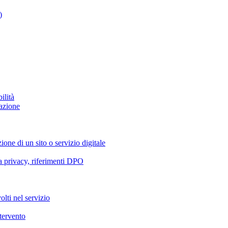
)
ilità
azione
ione di un sito o servizio digitale
va privacy, riferimenti DPO
olti nel servizio
ntervento