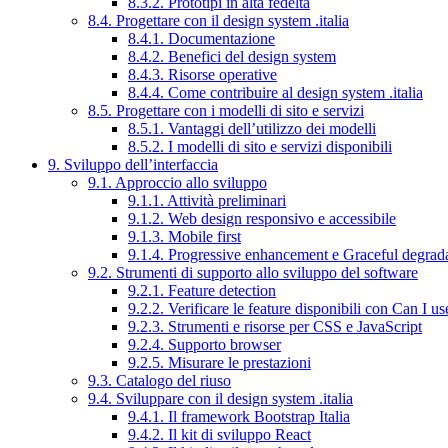
8.3.2. Prototipi in alta fedeltà
8.4. Progettare con il design system .italia
8.4.1. Documentazione
8.4.2. Benefici del design system
8.4.3. Risorse operative
8.4.4. Come contribuire al design system .italia
8.5. Progettare con i modelli di sito e servizi
8.5.1. Vantaggi dell’utilizzo dei modelli
8.5.2. I modelli di sito e servizi disponibili
9. Sviluppo dell’interfaccia
9.1. Approccio allo sviluppo
9.1.1. Attività preliminari
9.1.2. Web design responsivo e accessibile
9.1.3. Mobile first
9.1.4. Progressive enhancement e Graceful degrad
9.2. Strumenti di supporto allo sviluppo del software
9.2.1. Feature detection
9.2.2. Verificare le feature disponibili con Can I us
9.2.3. Strumenti e risorse per CSS e JavaScript
9.2.4. Supporto browser
9.2.5. Misurare le prestazioni
9.3. Catalogo del riuso
9.4. Sviluppare con il design system .italia
9.4.1. Il framework Bootstrap Italia
9.4.2. Il kit di sviluppo React