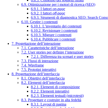
6.8.3. Consenso dei soggetti ritratti
6.9. Ottimizzazione per i motori di ricerca (SEO)
6.9.1. I fattori
on-page
6.9.2. I fattori
off-page
6.9.3. Strumenti di diagnostica SEO: Search Cons
6.10. Gestire i contenuti
6.10.1. L’inventario dei contenuti
6.10.2. Revisionare i contenuti
6.10.3. Migrare i contenuti
6.10.4. Pubblicare i contenuti
7. Progettazione dell’interazione
7.1. Caratteristiche dell’interazione
7.2. User stories per definire l’interazione
7.2.1. Differenza tra scenari e user stories
7.3. Flussi di interazione
7.4. Wireframe
7.5. Prototipi interattivi
8. Progettazione dell’interfaccia
8.1. Obiettivi dell’interfaccia
8.2. Elementi dell’interfaccia
8.2.1. Elementi di composizione
8.2.2. Elementi interattivi
8.2.3. Elementi testuali (microtesti)
8.3. Progettare e costruire in alta fedeltà
8.3.1. Layout di pagina