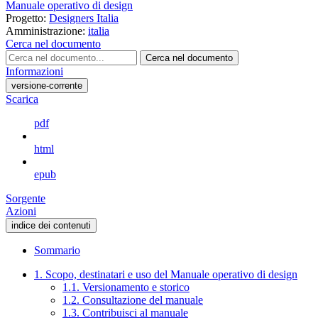
Manuale operativo di design
Progetto:
Designers Italia
Amministrazione:
italia
Cerca nel documento
Cerca nel documento
Informazioni
versione-corrente
Scarica
pdf
html
epub
Sorgente
Azioni
indice dei contenuti
Sommario
1. Scopo, destinatari e uso del Manuale operativo di design
1.1. Versionamento e storico
1.2. Consultazione del manuale
1.3. Contribuisci al manuale