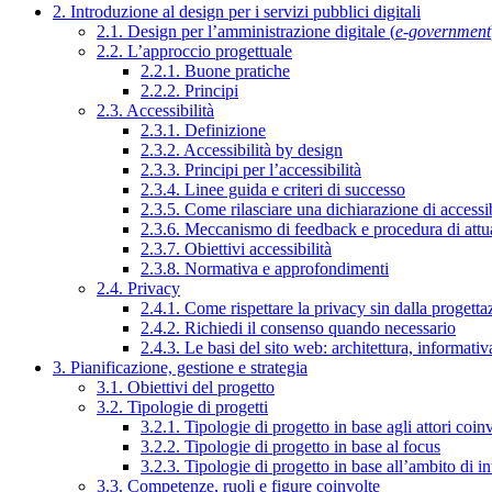
2. Introduzione al design per i servizi pubblici digitali
2.1. Design per l’amministrazione digitale (
e-government
2.2. L’approccio progettuale
2.2.1. Buone pratiche
2.2.2. Principi
2.3. Accessibilità
2.3.1. Definizione
2.3.2. Accessibilità by design
2.3.3. Principi per l’accessibilità
2.3.4. Linee guida e criteri di successo
2.3.5. Come rilasciare una dichiarazione di accessib
2.3.6. Meccanismo di feedback e procedura di attu
2.3.7. Obiettivi accessibilità
2.3.8. Normativa e approfondimenti
2.4. Privacy
2.4.1. Come rispettare la privacy sin dalla progettaz
2.4.2. Richiedi il consenso quando necessario
2.4.3. Le basi del sito web: architettura, informati
3. Pianificazione, gestione e strategia
3.1. Obiettivi del progetto
3.2. Tipologie di progetti
3.2.1. Tipologie di progetto in base agli attori coinv
3.2.2. Tipologie di progetto in base al focus
3.2.3. Tipologie di progetto in base all’ambito di i
3.3. Competenze, ruoli e figure coinvolte