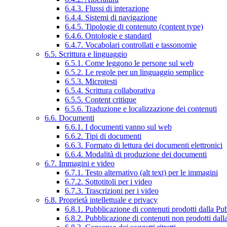
6.4.3. Flussi di interazione
6.4.4. Sistemi di navigazione
6.4.5. Tipologie di contenuto (content type)
6.4.6. Ontologie e standard
6.4.7. Vocabolari controllati e tassonomie
6.5. Scrittura e linguaggio
6.5.1. Come leggono le persone sul web
6.5.2. Le regole per un linguaggio semplice
6.5.3. Microtesti
6.5.4. Scrittura collaborativa
6.5.5. Content critique
6.5.6. Traduzione e localizzazione dei contenuti
6.6. Documenti
6.6.1. I documenti vanno sul web
6.6.2. Tipi di documenti
6.6.3. Formato di lettura dei documenti elettronici
6.6.4. Modalità di produzione dei documenti
6.7. Immagini e video
6.7.1. Testo alternativo (alt text) per le immagini
6.7.2. Sottotitoli per i video
6.7.3. Trascrizioni per i video
6.8. Proprietà intellettuale e privacy
6.8.1. Pubblicazione di contenuti prodotti dalla P
6.8.2. Pubblicazione di contenuti non prodotti dal