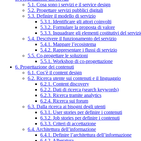
5.1. Cosa sono i servizi e il service design
5.2. Progettare servizi pubblici digitali
5.3. Definire il modello di servizio
5.3.1. Identificare gli attori coinvolti
5.3.2. Formulare la proposta di valore
5.3.3. Inquadrare gli elementi costitutivi del serviz
5.4. Descrivere il funzionamento del servizio
5.4.1. Mappare l’ecosistema
5.4.2. Rappresentare i flussi di servizio
5.5. Co-progettare le soluzioni
5.5.1. Workshop di co-progettazione
6. Progettazione dei contenuti
6.1. Cos’è il content design
6.2. Ricerca utente sui contenuti e il linguaggio
6.2.1. Content discovery
6.2.2. Dati di ricerca (search keywords)
6.2.3. Ricerca tramite analytics
6.2.4. Ricerca sui forum
6.3. Dalla ricerca ai bisogni degli utenti
6.3.1. User stories per definire i contenuti
6.3.2. Job stories per definire i contenuti
6.3.3. Criteri di accettazione
6.4. Architettura dell’informazione
6.4.1. Definire l’architettura dell’informazione
6.4.2. Alberatura