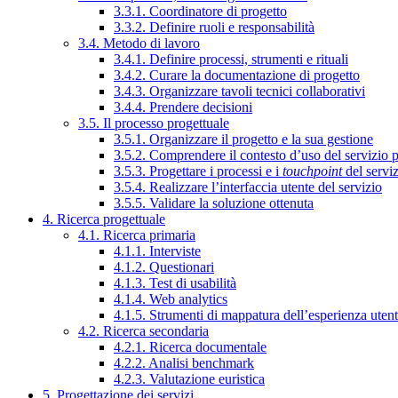
3.3.1. Coordinatore di progetto
3.3.2. Definire ruoli e responsabilità
3.4. Metodo di lavoro
3.4.1. Definire processi, strumenti e rituali
3.4.2. Curare la documentazione di progetto
3.4.3. Organizzare tavoli tecnici collaborativi
3.4.4. Prendere decisioni
3.5. Il processo progettuale
3.5.1. Organizzare il progetto e la sua gestione
3.5.2. Comprendere il contesto d’uso del servizio 
3.5.3. Progettare i processi e i
touchpoint
del servi
3.5.4. Realizzare l’interfaccia utente del servizio
3.5.5. Validare la soluzione ottenuta
4. Ricerca progettuale
4.1. Ricerca primaria
4.1.1. Interviste
4.1.2. Questionari
4.1.3. Test di usabilità
4.1.4. Web analytics
4.1.5. Strumenti di mappatura dell’esperienza uten
4.2. Ricerca secondaria
4.2.1. Ricerca documentale
4.2.2. Analisi benchmark
4.2.3. Valutazione euristica
5. Progettazione dei servizi