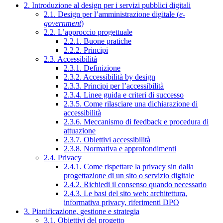
2. Introduzione al design per i servizi pubblici digitali
2.1. Design per l’amministrazione digitale (
e-
government
)
2.2. L’approccio progettuale
2.2.1. Buone pratiche
2.2.2. Principi
2.3. Accessibilità
2.3.1. Definizione
2.3.2. Accessibilità by design
2.3.3. Principi per l’accessibilità
2.3.4. Linee guida e criteri di successo
2.3.5. Come rilasciare una dichiarazione di
accessibilità
2.3.6. Meccanismo di feedback e procedura di
attuazione
2.3.7. Obiettivi accessibilità
2.3.8. Normativa e approfondimenti
2.4. Privacy
2.4.1. Come rispettare la privacy sin dalla
progettazione di un sito o servizio digitale
2.4.2. Richiedi il consenso quando necessario
2.4.3. Le basi del sito web: architettura,
informativa privacy, riferimenti DPO
3. Pianificazione, gestione e strategia
3.1. Obiettivi del progetto