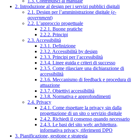
1.3. Contribuisci al manuale
2. Introduzione al design per i servizi pubblici digitali
2.1. Design per l’amministrazione digitale (
e-
government
)
2.2. L’approccio progettuale
2.2.1. Buone pratiche
2.2.2. Principi
2.3. Accessibilità
2.3.1. Definizione
2.3.2. Accessibilità by design
2.3.3. Principi per l’accessibilità
2.3.4. Linee guida e criteri di successo
2.3.5. Come rilasciare una dichiarazione di
accessibilità
2.3.6. Meccanismo di feedback e procedura di
attuazione
2.3.7. Obiettivi accessibilità
2.3.8. Normativa e approfondimenti
2.4. Privacy
2.4.1. Come rispettare la privacy sin dalla
progettazione di un sito o servizio digitale
2.4.2. Richiedi il consenso quando necessario
2.4.3. Le basi del sito web: architettura,
informativa privacy, riferimenti DPO
3. Pianificazione, gestione e strategia