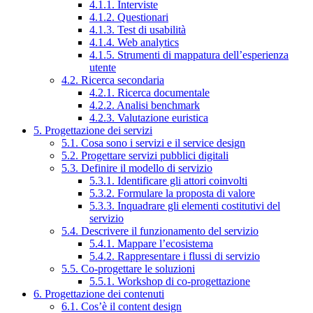
4.1.1. Interviste
4.1.2. Questionari
4.1.3. Test di usabilità
4.1.4. Web analytics
4.1.5. Strumenti di mappatura dell’esperienza
utente
4.2. Ricerca secondaria
4.2.1. Ricerca documentale
4.2.2. Analisi benchmark
4.2.3. Valutazione euristica
5. Progettazione dei servizi
5.1. Cosa sono i servizi e il service design
5.2. Progettare servizi pubblici digitali
5.3. Definire il modello di servizio
5.3.1. Identificare gli attori coinvolti
5.3.2. Formulare la proposta di valore
5.3.3. Inquadrare gli elementi costitutivi del
servizio
5.4. Descrivere il funzionamento del servizio
5.4.1. Mappare l’ecosistema
5.4.2. Rappresentare i flussi di servizio
5.5. Co-progettare le soluzioni
5.5.1. Workshop di co-progettazione
6. Progettazione dei contenuti
6.1. Cos’è il content design