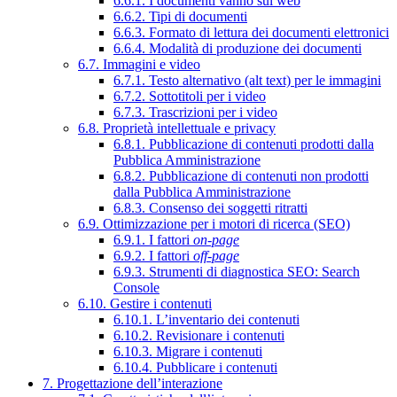
6.6.1. I documenti vanno sul web
6.6.2. Tipi di documenti
6.6.3. Formato di lettura dei documenti elettronici
6.6.4. Modalità di produzione dei documenti
6.7. Immagini e video
6.7.1. Testo alternativo (alt text) per le immagini
6.7.2. Sottotitoli per i video
6.7.3. Trascrizioni per i video
6.8. Proprietà intellettuale e privacy
6.8.1. Pubblicazione di contenuti prodotti dalla
Pubblica Amministrazione
6.8.2. Pubblicazione di contenuti non prodotti
dalla Pubblica Amministrazione
6.8.3. Consenso dei soggetti ritratti
6.9. Ottimizzazione per i motori di ricerca (SEO)
6.9.1. I fattori
on-page
6.9.2. I fattori
off-page
6.9.3. Strumenti di diagnostica SEO: Search
Console
6.10. Gestire i contenuti
6.10.1. L’inventario dei contenuti
6.10.2. Revisionare i contenuti
6.10.3. Migrare i contenuti
6.10.4. Pubblicare i contenuti
7. Progettazione dell’interazione