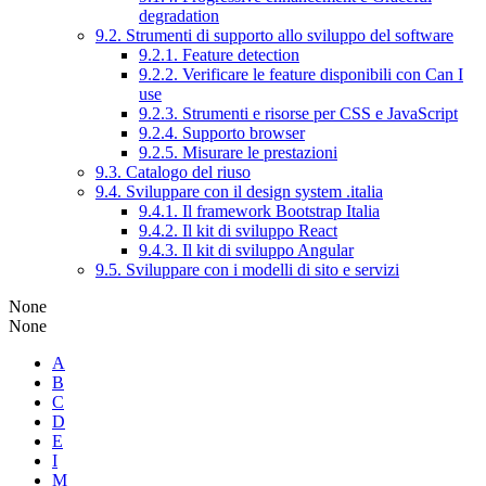
degradation
9.2. Strumenti di supporto allo sviluppo del software
9.2.1. Feature detection
9.2.2. Verificare le feature disponibili con Can I
use
9.2.3. Strumenti e risorse per CSS e JavaScript
9.2.4. Supporto browser
9.2.5. Misurare le prestazioni
9.3. Catalogo del riuso
9.4. Sviluppare con il design system .italia
9.4.1. Il framework Bootstrap Italia
9.4.2. Il kit di sviluppo React
9.4.3. Il kit di sviluppo Angular
9.5. Sviluppare con i modelli di sito e servizi
None
None
A
B
C
D
E
I
M