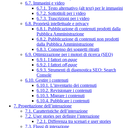
6.7. Immagini e video
6.7.1. Testo alternativo (alt text) per le immagini
6.7.2. Sottotitoli per i video
6.7.3. Trascrizioni per i video
6.8. Proprietà intellettuale e privacy
6.8.1. Pubblicazione di contenuti prodotti dalla
Pubblica Amministrazione
6.8.2. Pubblicazione di contenuti non prodotti
dalla Pubblica Amministrazione
6.8.3. Consenso dei soggetti ritratti
6.9. Ottimizzazione per i motori di ricerca (SEO)
6.9.1. I fattori
on-page
6.9.2. I fattori
off-page
6.9.3. Strumenti di diagnostica SEO: Search
Console
6.10. Gestire i contenuti
6.10.1. L’inventario dei contenuti
6.10.2. Revisionare i contenuti
6.10.3. Migrare i contenuti
6.10.4. Pubblicare i contenuti
7. Progettazione dell’interazione
7.1. Caratteristiche dell’interazione
7.2. User stories per definire l’interazione
7.2.1. Differenza tra scenari e user stories
7.3. Flussi di interazione