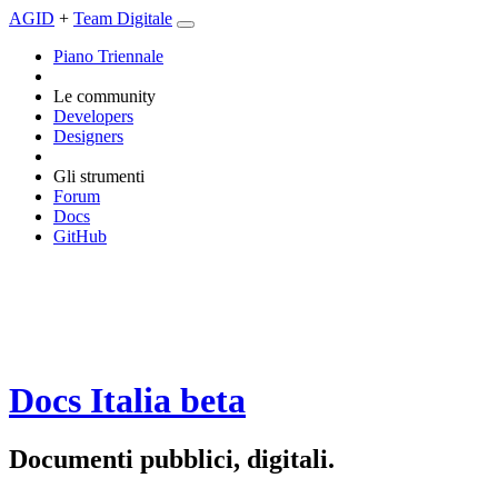
AGID
+
Team Digitale
Piano Triennale
Le community
Developers
Designers
Gli strumenti
Forum
Docs
GitHub
Docs Italia
beta
Documenti pubblici, digitali.