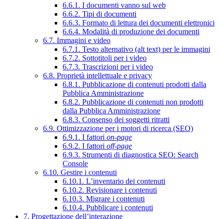
6.6.1. I documenti vanno sul web
6.6.2. Tipi di documenti
6.6.3. Formato di lettura dei documenti elettronici
6.6.4. Modalità di produzione dei documenti
6.7. Immagini e video
6.7.1. Testo alternativo (alt text) per le immagini
6.7.2. Sottotitoli per i video
6.7.3. Trascrizioni per i video
6.8. Proprietà intellettuale e privacy
6.8.1. Pubblicazione di contenuti prodotti dalla
Pubblica Amministrazione
6.8.2. Pubblicazione di contenuti non prodotti
dalla Pubblica Amministrazione
6.8.3. Consenso dei soggetti ritratti
6.9. Ottimizzazione per i motori di ricerca (SEO)
6.9.1. I fattori
on-page
6.9.2. I fattori
off-page
6.9.3. Strumenti di diagnostica SEO: Search
Console
6.10. Gestire i contenuti
6.10.1. L’inventario dei contenuti
6.10.2. Revisionare i contenuti
6.10.3. Migrare i contenuti
6.10.4. Pubblicare i contenuti
7. Progettazione dell’interazione