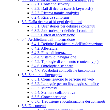
6.2.1. Content discovery
6.2.2. Dati di ricerca (search keywords)
6.2.3. Ricerca tramite analytics
6.2.4. Ricerca sui forum
6.3. Dalla ricerca ai bisogni degli utenti
6.3.1. User stories per definire i contenuti
6.3.2. Job stories per definire i contenuti
6.3.3. Criteri di accettazione
6.4. Architettura dell’informazione
6.4.1. Definire l’architettura dell’informazione
6.4.2. Alberatura
6.4.3. Flussi di interazione
6.4.4. Sistemi di navigazione
6.4.5. Tipologie di contenuto (content type)
6.4.6. Ontologie e standard
6.4.7. Vocabolari controllati e tassonomie
6.5. Scrittura e linguaggio
6.5.1. Come leggono le persone sul web
6.5.2. Le regole per un linguaggio semplice
6.5.3. Microtesti
6.5.4. Scrittura collaborativa
6.5.5. Content critique
6.5.6. Traduzione e localizzazione dei contenuti
6.6. Documenti