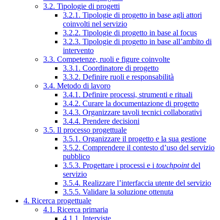
3.2. Tipologie di progetti
3.2.1. Tipologie di progetto in base agli attori
coinvolti nel servizio
3.2.2. Tipologie di progetto in base al focus
3.2.3. Tipologie di progetto in base all’ambito di
intervento
3.3. Competenze, ruoli e figure coinvolte
3.3.1. Coordinatore di progetto
3.3.2. Definire ruoli e responsabilità
3.4. Metodo di lavoro
3.4.1. Definire processi, strumenti e rituali
3.4.2. Curare la documentazione di progetto
3.4.3. Organizzare tavoli tecnici collaborativi
3.4.4. Prendere decisioni
3.5. Il processo progettuale
3.5.1. Organizzare il progetto e la sua gestione
3.5.2. Comprendere il contesto d’uso del servizio
pubblico
3.5.3. Progettare i processi e i
touchpoint
del
servizio
3.5.4. Realizzare l’interfaccia utente del servizio
3.5.5. Validare la soluzione ottenuta
4. Ricerca progettuale
4.1. Ricerca primaria
4.1.1. Interviste