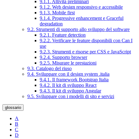
9.1.1. Attività preliminari
9.1.2. Web design responsivo e accessibile
9.1.3. Mobile first
9.1.4. Progressive enhancement e Graceful
degradation
9.2. Strumenti di supporto allo sviluppo del software
9.2.1. Feature detection
9.2.2. Verificare le feature disponibili con Can I
use
9.2.3. Strumenti e risorse per CSS e JavaScript
9.2.4. Supporto browser
9.2.5. Misurare le prestazioni
9.3. Catalogo del riuso
9.4. Sviluppare con il design system .italia
9.4.1. Il framework Bootstrap Italia
9.4.2. Il kit di sviluppo React
9.4.3. Il kit di sviluppo Angular
9.5. Sviluppare con i modelli di sito e servizi
glossario
A
B
C
D