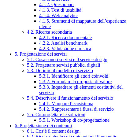
4.1.2. Questionari
4.1.3. Test di usabilità
4.1.4. Web analytics
4.1.5. Strumenti di mappatura dell’esperienza
utente
4.2. Ricerca secondaria
4.2.1. Ricerca documentale
4.2.2. Analisi benchmark
4.2.3. Valutazione euristica
5. Progettazione dei servizi
5.1. Cosa sono i servizi e il service design
5.2. Progettare servizi pubblici digitali
5.3. Definire il modello di servizio
5.3.1. Identificare gli attori coinvolti
5.3.2. Formulare la proposta di valore
5.3.3. Inquadrare gli elementi costitutivi del
servizio
5.4. Descrivere il funzionamento del servizio
5.4.1. Mappare l’ecosistema
5.4.2. Rappresentare i flussi di servizio
5.5. Co-progettare le soluzioni
5.5.1. Workshop di co-progettazione
6. Progettazione dei contenuti
6.1. Cos’è il content design
6.2. Ricerca utente sui contenuti e il linguaggio