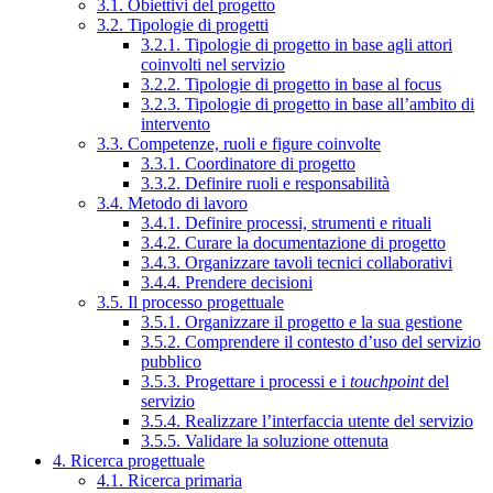
3.1. Obiettivi del progetto
3.2. Tipologie di progetti
3.2.1. Tipologie di progetto in base agli attori
coinvolti nel servizio
3.2.2. Tipologie di progetto in base al focus
3.2.3. Tipologie di progetto in base all’ambito di
intervento
3.3. Competenze, ruoli e figure coinvolte
3.3.1. Coordinatore di progetto
3.3.2. Definire ruoli e responsabilità
3.4. Metodo di lavoro
3.4.1. Definire processi, strumenti e rituali
3.4.2. Curare la documentazione di progetto
3.4.3. Organizzare tavoli tecnici collaborativi
3.4.4. Prendere decisioni
3.5. Il processo progettuale
3.5.1. Organizzare il progetto e la sua gestione
3.5.2. Comprendere il contesto d’uso del servizio
pubblico
3.5.3. Progettare i processi e i
touchpoint
del
servizio
3.5.4. Realizzare l’interfaccia utente del servizio
3.5.5. Validare la soluzione ottenuta
4. Ricerca progettuale
4.1. Ricerca primaria