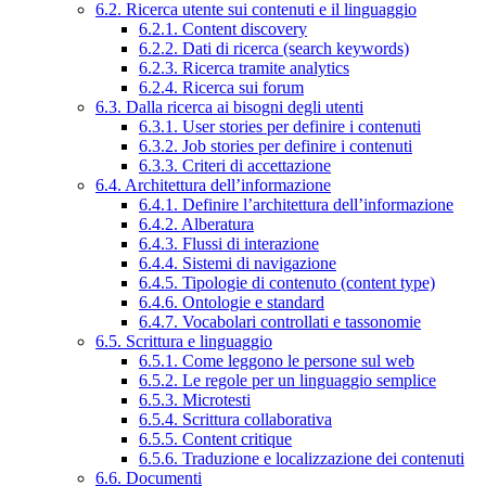
6.2. Ricerca utente sui contenuti e il linguaggio
6.2.1. Content discovery
6.2.2. Dati di ricerca (search keywords)
6.2.3. Ricerca tramite analytics
6.2.4. Ricerca sui forum
6.3. Dalla ricerca ai bisogni degli utenti
6.3.1. User stories per definire i contenuti
6.3.2. Job stories per definire i contenuti
6.3.3. Criteri di accettazione
6.4. Architettura dell’informazione
6.4.1. Definire l’architettura dell’informazione
6.4.2. Alberatura
6.4.3. Flussi di interazione
6.4.4. Sistemi di navigazione
6.4.5. Tipologie di contenuto (content type)
6.4.6. Ontologie e standard
6.4.7. Vocabolari controllati e tassonomie
6.5. Scrittura e linguaggio
6.5.1. Come leggono le persone sul web
6.5.2. Le regole per un linguaggio semplice
6.5.3. Microtesti
6.5.4. Scrittura collaborativa
6.5.5. Content critique
6.5.6. Traduzione e localizzazione dei contenuti
6.6. Documenti