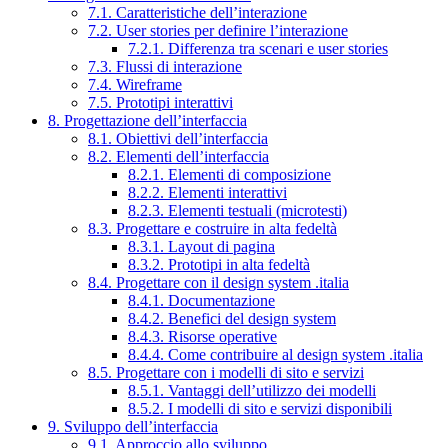
7.1. Caratteristiche dell’interazione
7.2. User stories per definire l’interazione
7.2.1. Differenza tra scenari e user stories
7.3. Flussi di interazione
7.4. Wireframe
7.5. Prototipi interattivi
8. Progettazione dell’interfaccia
8.1. Obiettivi dell’interfaccia
8.2. Elementi dell’interfaccia
8.2.1. Elementi di composizione
8.2.2. Elementi interattivi
8.2.3. Elementi testuali (microtesti)
8.3. Progettare e costruire in alta fedeltà
8.3.1. Layout di pagina
8.3.2. Prototipi in alta fedeltà
8.4. Progettare con il design system .italia
8.4.1. Documentazione
8.4.2. Benefici del design system
8.4.3. Risorse operative
8.4.4. Come contribuire al design system .italia
8.5. Progettare con i modelli di sito e servizi
8.5.1. Vantaggi dell’utilizzo dei modelli
8.5.2. I modelli di sito e servizi disponibili
9. Sviluppo dell’interfaccia
9.1. Approccio allo sviluppo