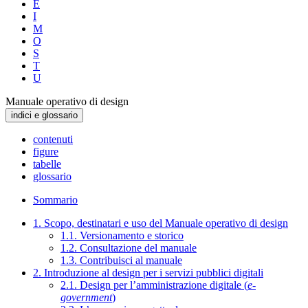
E
I
M
O
S
T
U
Manuale operativo di design
indici e glossario
contenuti
figure
tabelle
glossario
Sommario
1. Scopo, destinatari e uso del Manuale operativo di design
1.1. Versionamento e storico
1.2. Consultazione del manuale
1.3. Contribuisci al manuale
2. Introduzione al design per i servizi pubblici digitali
2.1. Design per l’amministrazione digitale (
e-
government
)