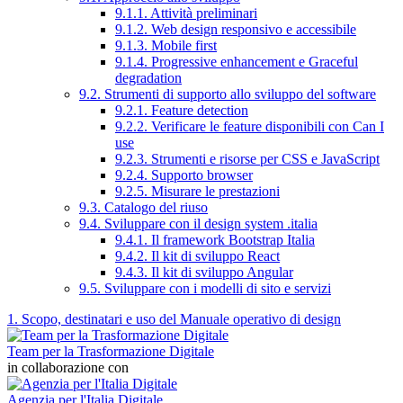
9.1.1. Attività preliminari
9.1.2. Web design responsivo e accessibile
9.1.3. Mobile first
9.1.4. Progressive enhancement e Graceful
degradation
9.2. Strumenti di supporto allo sviluppo del software
9.2.1. Feature detection
9.2.2. Verificare le feature disponibili con Can I
use
9.2.3. Strumenti e risorse per CSS e JavaScript
9.2.4. Supporto browser
9.2.5. Misurare le prestazioni
9.3. Catalogo del riuso
9.4. Sviluppare con il design system .italia
9.4.1. Il framework Bootstrap Italia
9.4.2. Il kit di sviluppo React
9.4.3. Il kit di sviluppo Angular
9.5. Sviluppare con i modelli di sito e servizi
1. Scopo, destinatari e uso del Manuale operativo di design
Team per la Trasformazione Digitale
in collaborazione con
Agenzia per l'Italia Digitale