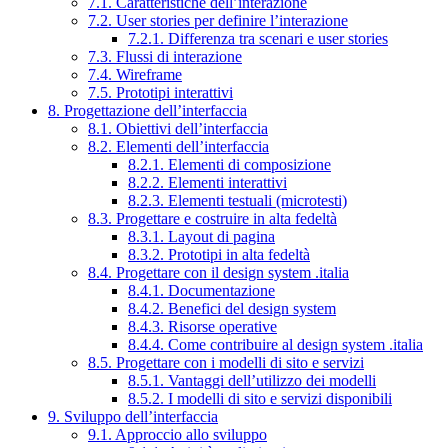
7.1. Caratteristiche dell’interazione
7.2. User stories per definire l’interazione
7.2.1. Differenza tra scenari e user stories
7.3. Flussi di interazione
7.4. Wireframe
7.5. Prototipi interattivi
8. Progettazione dell’interfaccia
8.1. Obiettivi dell’interfaccia
8.2. Elementi dell’interfaccia
8.2.1. Elementi di composizione
8.2.2. Elementi interattivi
8.2.3. Elementi testuali (microtesti)
8.3. Progettare e costruire in alta fedeltà
8.3.1. Layout di pagina
8.3.2. Prototipi in alta fedeltà
8.4. Progettare con il design system .italia
8.4.1. Documentazione
8.4.2. Benefici del design system
8.4.3. Risorse operative
8.4.4. Come contribuire al design system .italia
8.5. Progettare con i modelli di sito e servizi
8.5.1. Vantaggi dell’utilizzo dei modelli
8.5.2. I modelli di sito e servizi disponibili
9. Sviluppo dell’interfaccia
9.1. Approccio allo sviluppo