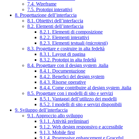
7.4. Wireframe
7.5. Prototipi interattivi
8. Progettazione dell’interfaccia
8.1. Obiettivi dell’interfaccia
8.2. Elementi dell’interfaccia
8.2.1. Elementi di composizione
8.2.2. Elementi interattivi
8.2.3. Elementi testuali (microtesti)
8.3. Progettare e costruire in alta fedeltà
8.3.1. Layout di pagina
8.3.2. Prototipi in alta fedeltà
8.4. Progettare con il design system .italia
8.4.1. Documentazione
8.4.2. Benefici del design system
8.4.3. Risorse operative
8.4.4. Come contribuire al design system .italia
8.5. Progettare con i modelli di sito e servizi
8.5.1. Vantaggi dell’utilizzo dei modelli
8.5.2. I modelli di sito e servizi disponibili
9. Sviluppo dell’interfaccia
9.1. Approccio allo sviluppo
9.1.1. Attività preliminari
9.1.2. Web design responsivo e accessibile
9.1.3. Mobile first
9.1.4. Progressive enhancement e Graceful