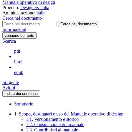
Manuale operativo di design
Progetto:
Designers Italia
Amministrazione:
italia
Cerca nel documento
Cerca nel documento
Informazioni
versione-corrente
Scarica
pdf
html
epub
Sorgente
Azioni
indice dei contenuti
Sommario
1. Scopo, destinatari e uso del Manuale operativo di design
1.1. Versionamento e storico
1.2. Consultazione del manuale
1.3. Contribuisci al manuale