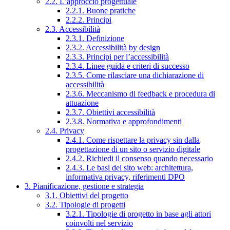
2.2. L’approccio progettuale
2.2.1. Buone pratiche
2.2.2. Principi
2.3. Accessibilità
2.3.1. Definizione
2.3.2. Accessibilità by design
2.3.3. Principi per l’accessibilità
2.3.4. Linee guida e criteri di successo
2.3.5. Come rilasciare una dichiarazione di
accessibilità
2.3.6. Meccanismo di feedback e procedura di
attuazione
2.3.7. Obiettivi accessibilità
2.3.8. Normativa e approfondimenti
2.4. Privacy
2.4.1. Come rispettare la privacy sin dalla
progettazione di un sito o servizio digitale
2.4.2. Richiedi il consenso quando necessario
2.4.3. Le basi del sito web: architettura,
informativa privacy, riferimenti DPO
3. Pianificazione, gestione e strategia
3.1. Obiettivi del progetto
3.2. Tipologie di progetti
3.2.1. Tipologie di progetto in base agli attori
coinvolti nel servizio