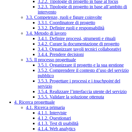
3.2.2. Tipologie di progetto in base al focus
3.2.3. Tipologie di progetto in base all’ambito di
intervento
3.3. Competenze, ruoli e figure coinvolte
3.3.1. Coordinatore di progetto
3.3.2. Definire ruoli e responsabilità
3.4. Metodo di lavoro
3.4.1. Definire processi, strumenti e rituali
3.4.2. Curare la documentazione di progetto
3.4.3. Organizzare tavoli tecnici collaborativi
3.4.4. Prendere decisioni
3.5. Il processo progettuale
3.5.1. Organizzare il progetto e la sua gestione
3.5.2. Comprendere il contesto d’uso del servizio
pubblico
3.5.3. Progettare i processi e i
touchpoint
del
servizio
3.5.4. Realizzare l’interfaccia utente del servizio
3.5.5. Validare la soluzione ottenuta
4. Ricerca progettuale
4.1. Ricerca primaria
4.1.1. Interviste
4.1.2. Questionari
4.1.3. Test di usabilità
4.1.4. Web analytics