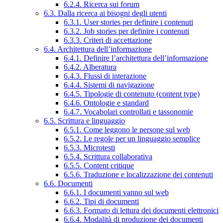
6.2.4. Ricerca sui forum
6.3. Dalla ricerca ai bisogni degli utenti
6.3.1. User stories per definire i contenuti
6.3.2. Job stories per definire i contenuti
6.3.3. Criteri di accettazione
6.4. Architettura dell’informazione
6.4.1. Definire l’architettura dell’informazione
6.4.2. Alberatura
6.4.3. Flussi di interazione
6.4.4. Sistemi di navigazione
6.4.5. Tipologie di contenuto (content type)
6.4.6. Ontologie e standard
6.4.7. Vocabolari controllati e tassonomie
6.5. Scrittura e linguaggio
6.5.1. Come leggono le persone sul web
6.5.2. Le regole per un linguaggio semplice
6.5.3. Microtesti
6.5.4. Scrittura collaborativa
6.5.5. Content critique
6.5.6. Traduzione e localizzazione dei contenuti
6.6. Documenti
6.6.1. I documenti vanno sul web
6.6.2. Tipi di documenti
6.6.3. Formato di lettura dei documenti elettronici
6.6.4. Modalità di produzione dei documenti