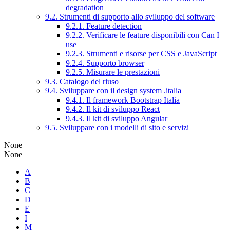
degradation
9.2. Strumenti di supporto allo sviluppo del software
9.2.1. Feature detection
9.2.2. Verificare le feature disponibili con Can I
use
9.2.3. Strumenti e risorse per CSS e JavaScript
9.2.4. Supporto browser
9.2.5. Misurare le prestazioni
9.3. Catalogo del riuso
9.4. Sviluppare con il design system .italia
9.4.1. Il framework Bootstrap Italia
9.4.2. Il kit di sviluppo React
9.4.3. Il kit di sviluppo Angular
9.5. Sviluppare con i modelli di sito e servizi
None
None
A
B
C
D
E
I
M