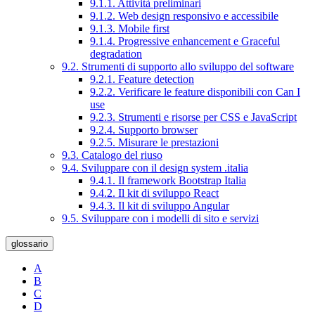
9.1.1. Attività preliminari
9.1.2. Web design responsivo e accessibile
9.1.3. Mobile first
9.1.4. Progressive enhancement e Graceful
degradation
9.2. Strumenti di supporto allo sviluppo del software
9.2.1. Feature detection
9.2.2. Verificare le feature disponibili con Can I
use
9.2.3. Strumenti e risorse per CSS e JavaScript
9.2.4. Supporto browser
9.2.5. Misurare le prestazioni
9.3. Catalogo del riuso
9.4. Sviluppare con il design system .italia
9.4.1. Il framework Bootstrap Italia
9.4.2. Il kit di sviluppo React
9.4.3. Il kit di sviluppo Angular
9.5. Sviluppare con i modelli di sito e servizi
glossario
A
B
C
D