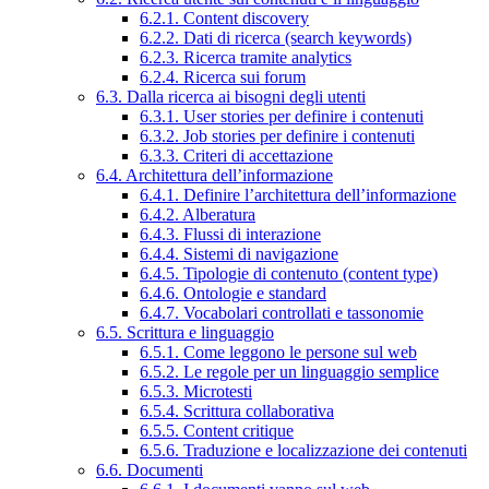
6.2.1. Content discovery
6.2.2. Dati di ricerca (search keywords)
6.2.3. Ricerca tramite analytics
6.2.4. Ricerca sui forum
6.3. Dalla ricerca ai bisogni degli utenti
6.3.1. User stories per definire i contenuti
6.3.2. Job stories per definire i contenuti
6.3.3. Criteri di accettazione
6.4. Architettura dell’informazione
6.4.1. Definire l’architettura dell’informazione
6.4.2. Alberatura
6.4.3. Flussi di interazione
6.4.4. Sistemi di navigazione
6.4.5. Tipologie di contenuto (content type)
6.4.6. Ontologie e standard
6.4.7. Vocabolari controllati e tassonomie
6.5. Scrittura e linguaggio
6.5.1. Come leggono le persone sul web
6.5.2. Le regole per un linguaggio semplice
6.5.3. Microtesti
6.5.4. Scrittura collaborativa
6.5.5. Content critique
6.5.6. Traduzione e localizzazione dei contenuti
6.6. Documenti