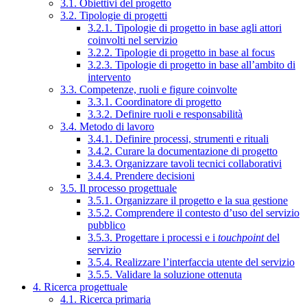
3.1. Obiettivi del progetto
3.2. Tipologie di progetti
3.2.1. Tipologie di progetto in base agli attori
coinvolti nel servizio
3.2.2. Tipologie di progetto in base al focus
3.2.3. Tipologie di progetto in base all’ambito di
intervento
3.3. Competenze, ruoli e figure coinvolte
3.3.1. Coordinatore di progetto
3.3.2. Definire ruoli e responsabilità
3.4. Metodo di lavoro
3.4.1. Definire processi, strumenti e rituali
3.4.2. Curare la documentazione di progetto
3.4.3. Organizzare tavoli tecnici collaborativi
3.4.4. Prendere decisioni
3.5. Il processo progettuale
3.5.1. Organizzare il progetto e la sua gestione
3.5.2. Comprendere il contesto d’uso del servizio
pubblico
3.5.3. Progettare i processi e i
touchpoint
del
servizio
3.5.4. Realizzare l’interfaccia utente del servizio
3.5.5. Validare la soluzione ottenuta
4. Ricerca progettuale
4.1. Ricerca primaria