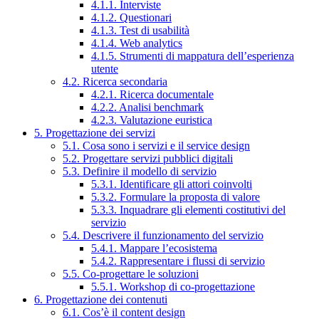
4.1.1. Interviste
4.1.2. Questionari
4.1.3. Test di usabilità
4.1.4. Web analytics
4.1.5. Strumenti di mappatura dell’esperienza
utente
4.2. Ricerca secondaria
4.2.1. Ricerca documentale
4.2.2. Analisi benchmark
4.2.3. Valutazione euristica
5. Progettazione dei servizi
5.1. Cosa sono i servizi e il service design
5.2. Progettare servizi pubblici digitali
5.3. Definire il modello di servizio
5.3.1. Identificare gli attori coinvolti
5.3.2. Formulare la proposta di valore
5.3.3. Inquadrare gli elementi costitutivi del
servizio
5.4. Descrivere il funzionamento del servizio
5.4.1. Mappare l’ecosistema
5.4.2. Rappresentare i flussi di servizio
5.5. Co-progettare le soluzioni
5.5.1. Workshop di co-progettazione
6. Progettazione dei contenuti
6.1. Cos’è il content design