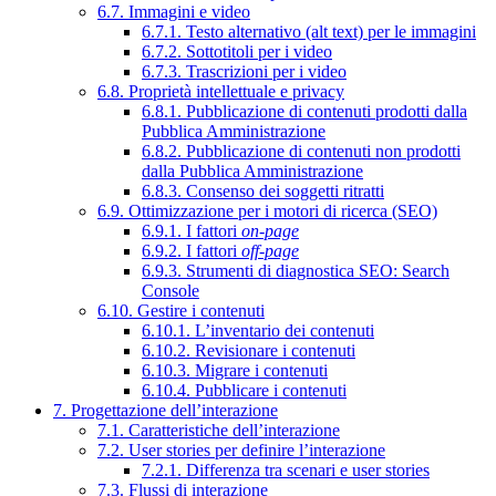
6.7. Immagini e video
6.7.1. Testo alternativo (alt text) per le immagini
6.7.2. Sottotitoli per i video
6.7.3. Trascrizioni per i video
6.8. Proprietà intellettuale e privacy
6.8.1. Pubblicazione di contenuti prodotti dalla
Pubblica Amministrazione
6.8.2. Pubblicazione di contenuti non prodotti
dalla Pubblica Amministrazione
6.8.3. Consenso dei soggetti ritratti
6.9. Ottimizzazione per i motori di ricerca (SEO)
6.9.1. I fattori
on-page
6.9.2. I fattori
off-page
6.9.3. Strumenti di diagnostica SEO: Search
Console
6.10. Gestire i contenuti
6.10.1. L’inventario dei contenuti
6.10.2. Revisionare i contenuti
6.10.3. Migrare i contenuti
6.10.4. Pubblicare i contenuti
7. Progettazione dell’interazione
7.1. Caratteristiche dell’interazione
7.2. User stories per definire l’interazione
7.2.1. Differenza tra scenari e user stories
7.3. Flussi di interazione