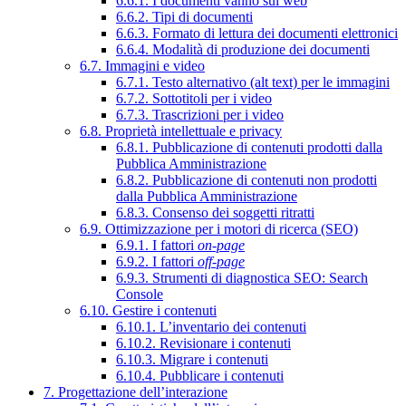
6.6.1. I documenti vanno sul web
6.6.2. Tipi di documenti
6.6.3. Formato di lettura dei documenti elettronici
6.6.4. Modalità di produzione dei documenti
6.7. Immagini e video
6.7.1. Testo alternativo (alt text) per le immagini
6.7.2. Sottotitoli per i video
6.7.3. Trascrizioni per i video
6.8. Proprietà intellettuale e privacy
6.8.1. Pubblicazione di contenuti prodotti dalla
Pubblica Amministrazione
6.8.2. Pubblicazione di contenuti non prodotti
dalla Pubblica Amministrazione
6.8.3. Consenso dei soggetti ritratti
6.9. Ottimizzazione per i motori di ricerca (SEO)
6.9.1. I fattori
on-page
6.9.2. I fattori
off-page
6.9.3. Strumenti di diagnostica SEO: Search
Console
6.10. Gestire i contenuti
6.10.1. L’inventario dei contenuti
6.10.2. Revisionare i contenuti
6.10.3. Migrare i contenuti
6.10.4. Pubblicare i contenuti
7. Progettazione dell’interazione