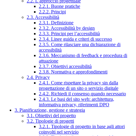
2.2. L’approccio progettuale
2.2.1. Buone pratiche
2.2.2. Principi
2.3. Accessibilità
2.3.1. Definizione
2.3.2. Accessibilità by design
2.3.3. Principi per l’accessibilità
2.3.4. Linee guida e criteri di successo
2.3.5. Come rilasciare una dichiarazione di
accessibilità
2.3.6. Meccanismo di feedback e procedura di
attuazione
2.3.7. Obiettivi accessibilità
2.3.8. Normativa e approfondimenti
2.4. Privacy
2.4.1. Come rispettare la privacy sin dalla
progettazione di un sito o servizio digitale
2.4.2. Richiedi il consenso quando necessario
2.4.3. Le basi del sito web: architettura,
informativa privacy, riferimenti DPO
3. Pianificazione, gestione e strategia
3.1. Obiettivi del progetto
3.2. Tipologie di progetti
3.2.1. Tipologie di progetto in base agli attori
coinvolti nel servizio