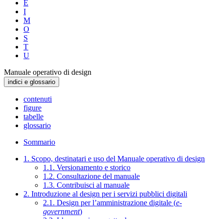
E
I
M
O
S
T
U
Manuale operativo di design
indici e glossario
contenuti
figure
tabelle
glossario
Sommario
1. Scopo, destinatari e uso del Manuale operativo di design
1.1. Versionamento e storico
1.2. Consultazione del manuale
1.3. Contribuisci al manuale
2. Introduzione al design per i servizi pubblici digitali
2.1. Design per l’amministrazione digitale (
e-
government
)