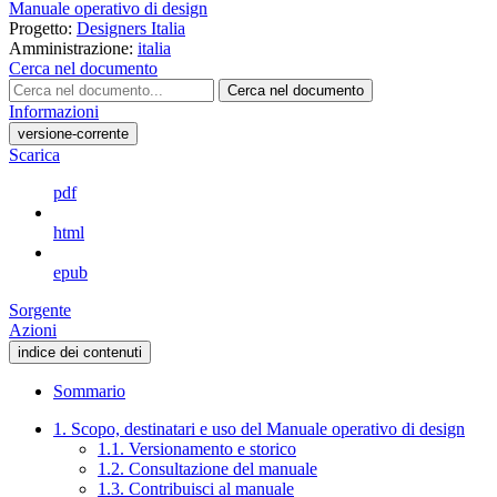
Manuale operativo di design
Progetto:
Designers Italia
Amministrazione:
italia
Cerca nel documento
Cerca nel documento
Informazioni
versione-corrente
Scarica
pdf
html
epub
Sorgente
Azioni
indice dei contenuti
Sommario
1. Scopo, destinatari e uso del Manuale operativo di design
1.1. Versionamento e storico
1.2. Consultazione del manuale
1.3. Contribuisci al manuale