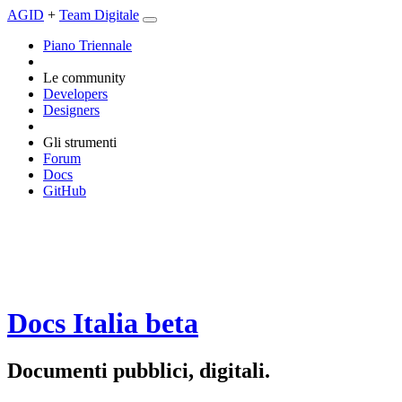
AGID
+
Team Digitale
Piano Triennale
Le community
Developers
Designers
Gli strumenti
Forum
Docs
GitHub
Docs Italia
beta
Documenti pubblici, digitali.