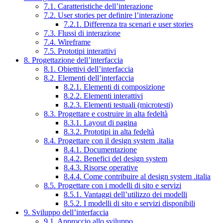
7.1. Caratteristiche dell’interazione
7.2. User stories per definire l’interazione
7.2.1. Differenza tra scenari e user stories
7.3. Flussi di interazione
7.4. Wireframe
7.5. Prototipi interattivi
8. Progettazione dell’interfaccia
8.1. Obiettivi dell’interfaccia
8.2. Elementi dell’interfaccia
8.2.1. Elementi di composizione
8.2.2. Elementi interattivi
8.2.3. Elementi testuali (microtesti)
8.3. Progettare e costruire in alta fedeltà
8.3.1. Layout di pagina
8.3.2. Prototipi in alta fedeltà
8.4. Progettare con il design system .italia
8.4.1. Documentazione
8.4.2. Benefici del design system
8.4.3. Risorse operative
8.4.4. Come contribuire al design system .italia
8.5. Progettare con i modelli di sito e servizi
8.5.1. Vantaggi dell’utilizzo dei modelli
8.5.2. I modelli di sito e servizi disponibili
9. Sviluppo dell’interfaccia
9.1. Approccio allo sviluppo