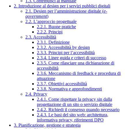
1.3. Contribuisci al manuale
2. Introduzione al design per i servizi pubblici digitali
2.1. Design per l’amministrazione digitale (
e-
government
)
2.2. L’approccio progettuale
2.2.1. Buone pratiche
2.2.2. Principi
2.3. Accessibilità
2.3.1. Definizione
2.3.2. Accessibilità by design
2.3.3. Principi per l’accessibilità
2.3.4. Linee guida e criteri di successo
2.3.5. Come rilasciare una dichiarazione di
accessibilità
2.3.6. Meccanismo di feedback e procedura di
attuazione
2.3.7. Obiettivi accessibilità
2.3.8. Normativa e approfondimenti
2.4. Privacy
2.4.1. Come rispettare la privacy sin dalla
progettazione di un sito o servizio digitale
2.4.2. Richiedi il consenso quando necessario
2.4.3. Le basi del sito web: architettura,
informativa privacy, riferimenti DPO
3. Pianificazione, gestione e strategia