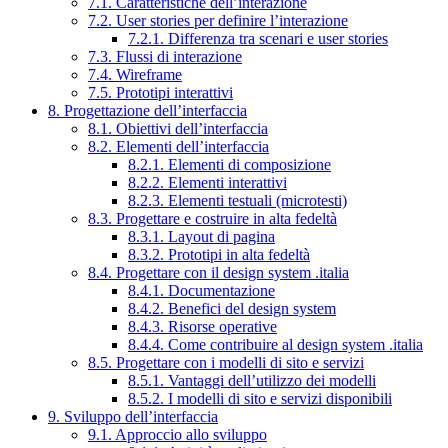
7.1. Caratteristiche dell’interazione
7.2. User stories per definire l’interazione
7.2.1. Differenza tra scenari e user stories
7.3. Flussi di interazione
7.4. Wireframe
7.5. Prototipi interattivi
8. Progettazione dell’interfaccia
8.1. Obiettivi dell’interfaccia
8.2. Elementi dell’interfaccia
8.2.1. Elementi di composizione
8.2.2. Elementi interattivi
8.2.3. Elementi testuali (microtesti)
8.3. Progettare e costruire in alta fedeltà
8.3.1. Layout di pagina
8.3.2. Prototipi in alta fedeltà
8.4. Progettare con il design system .italia
8.4.1. Documentazione
8.4.2. Benefici del design system
8.4.3. Risorse operative
8.4.4. Come contribuire al design system .italia
8.5. Progettare con i modelli di sito e servizi
8.5.1. Vantaggi dell’utilizzo dei modelli
8.5.2. I modelli di sito e servizi disponibili
9. Sviluppo dell’interfaccia
9.1. Approccio allo sviluppo