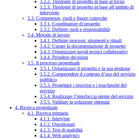
3.2.2. Tipologie di progetto in base al focus
3.2.3. Tipologie di progetto in base all’ambito di
intervento
3.3. Competenze, ruoli e figure coinvolte
3.3.1. Coordinatore di progetto
3.3.2. Definire ruoli e responsabilità
3.4. Metodo di lavoro
3.4.1. Definire processi, strumenti e rituali
3.4.2. Curare la documentazione di progetto
3.4.3. Organizzare tavoli tecnici collaborativi
3.4.4. Prendere decisioni
3.5. Il processo progettuale
3.5.1. Organizzare il progetto e la sua gestione
3.5.2. Comprendere il contesto d’uso del servizio
pubblico
3.5.3. Progettare i processi e i
touchpoint
del
servizio
3.5.4. Realizzare l’interfaccia utente del servizio
3.5.5. Validare la soluzione ottenuta
4. Ricerca progettuale
4.1. Ricerca primaria
4.1.1. Interviste
4.1.2. Questionari
4.1.3. Test di usabilità
4.1.4. Web analytics