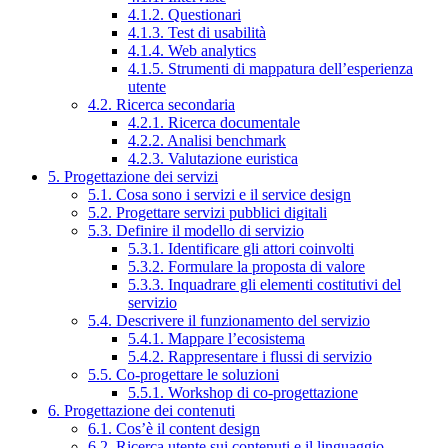
4.1.2. Questionari
4.1.3. Test di usabilità
4.1.4. Web analytics
4.1.5. Strumenti di mappatura dell’esperienza
utente
4.2. Ricerca secondaria
4.2.1. Ricerca documentale
4.2.2. Analisi benchmark
4.2.3. Valutazione euristica
5. Progettazione dei servizi
5.1. Cosa sono i servizi e il service design
5.2. Progettare servizi pubblici digitali
5.3. Definire il modello di servizio
5.3.1. Identificare gli attori coinvolti
5.3.2. Formulare la proposta di valore
5.3.3. Inquadrare gli elementi costitutivi del
servizio
5.4. Descrivere il funzionamento del servizio
5.4.1. Mappare l’ecosistema
5.4.2. Rappresentare i flussi di servizio
5.5. Co-progettare le soluzioni
5.5.1. Workshop di co-progettazione
6. Progettazione dei contenuti
6.1. Cos’è il content design
6.2. Ricerca utente sui contenuti e il linguaggio