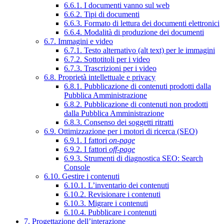
6.6.1. I documenti vanno sul web
6.6.2. Tipi di documenti
6.6.3. Formato di lettura dei documenti elettronici
6.6.4. Modalità di produzione dei documenti
6.7. Immagini e video
6.7.1. Testo alternativo (alt text) per le immagini
6.7.2. Sottotitoli per i video
6.7.3. Trascrizioni per i video
6.8. Proprietà intellettuale e privacy
6.8.1. Pubblicazione di contenuti prodotti dalla
Pubblica Amministrazione
6.8.2. Pubblicazione di contenuti non prodotti
dalla Pubblica Amministrazione
6.8.3. Consenso dei soggetti ritratti
6.9. Ottimizzazione per i motori di ricerca (SEO)
6.9.1. I fattori
on-page
6.9.2. I fattori
off-page
6.9.3. Strumenti di diagnostica SEO: Search
Console
6.10. Gestire i contenuti
6.10.1. L’inventario dei contenuti
6.10.2. Revisionare i contenuti
6.10.3. Migrare i contenuti
6.10.4. Pubblicare i contenuti
7. Progettazione dell’interazione