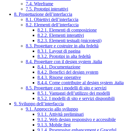
7.4. Wireframe
7.5. Prototipi interattivi
8. Progettazione dell’interfaccia
8.1. Obiettivi dell’interfaccia
8.2. Elementi dell’interfaccia
8.2.1. Elementi di composizione
8.2.2. Elementi interattivi
8.2.3. Elementi testuali (microtesti)
8.3. Progettare e costruire in alta fedeltà
8.3.1. Layout di pagina
8.3.2. Prototipi in alta fedeltà
8.4. Progettare con il design system .italia
8.4.1. Documentazione
8.4.2. Benefici del design system
8.4.3. Risorse operative
8.4.4. Come contribuire al design system .italia
8.5. Progettare con i modelli di sito e servizi
8.5.1. Vantaggi dell’utilizzo dei modelli
8.5.2. I modelli di sito e servizi disponibili
9. Sviluppo dell’interfaccia
9.1. Approccio allo sviluppo
9.1.1. Attività preliminari
9.1.2. Web design responsivo e accessibile
9.1.3. Mobile first
9.1.4. Progressive enhancement e Graceful