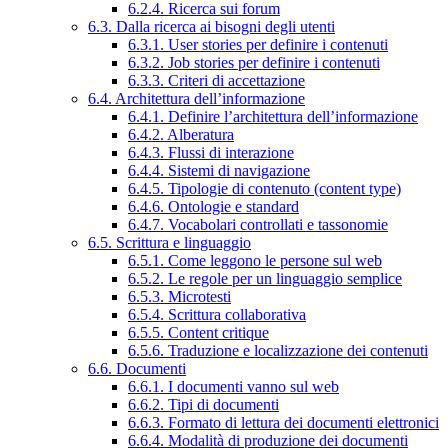
6.2.4. Ricerca sui forum
6.3. Dalla ricerca ai bisogni degli utenti
6.3.1. User stories per definire i contenuti
6.3.2. Job stories per definire i contenuti
6.3.3. Criteri di accettazione
6.4. Architettura dell’informazione
6.4.1. Definire l’architettura dell’informazione
6.4.2. Alberatura
6.4.3. Flussi di interazione
6.4.4. Sistemi di navigazione
6.4.5. Tipologie di contenuto (content type)
6.4.6. Ontologie e standard
6.4.7. Vocabolari controllati e tassonomie
6.5. Scrittura e linguaggio
6.5.1. Come leggono le persone sul web
6.5.2. Le regole per un linguaggio semplice
6.5.3. Microtesti
6.5.4. Scrittura collaborativa
6.5.5. Content critique
6.5.6. Traduzione e localizzazione dei contenuti
6.6. Documenti
6.6.1. I documenti vanno sul web
6.6.2. Tipi di documenti
6.6.3. Formato di lettura dei documenti elettronici
6.6.4. Modalità di produzione dei documenti