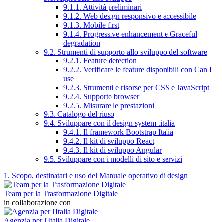
9.1.1. Attività preliminari
9.1.2. Web design responsivo e accessibile
9.1.3. Mobile first
9.1.4. Progressive enhancement e Graceful
degradation
9.2. Strumenti di supporto allo sviluppo del software
9.2.1. Feature detection
9.2.2. Verificare le feature disponibili con Can I
use
9.2.3. Strumenti e risorse per CSS e JavaScript
9.2.4. Supporto browser
9.2.5. Misurare le prestazioni
9.3. Catalogo del riuso
9.4. Sviluppare con il design system .italia
9.4.1. Il framework Bootstrap Italia
9.4.2. Il kit di sviluppo React
9.4.3. Il kit di sviluppo Angular
9.5. Sviluppare con i modelli di sito e servizi
1. Scopo, destinatari e uso del Manuale operativo di design
Team per la Trasformazione Digitale
in collaborazione con
Agenzia per l'Italia Digitale