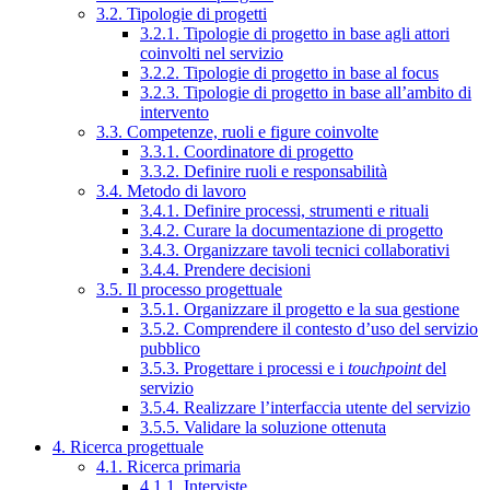
3.2. Tipologie di progetti
3.2.1. Tipologie di progetto in base agli attori
coinvolti nel servizio
3.2.2. Tipologie di progetto in base al focus
3.2.3. Tipologie di progetto in base all’ambito di
intervento
3.3. Competenze, ruoli e figure coinvolte
3.3.1. Coordinatore di progetto
3.3.2. Definire ruoli e responsabilità
3.4. Metodo di lavoro
3.4.1. Definire processi, strumenti e rituali
3.4.2. Curare la documentazione di progetto
3.4.3. Organizzare tavoli tecnici collaborativi
3.4.4. Prendere decisioni
3.5. Il processo progettuale
3.5.1. Organizzare il progetto e la sua gestione
3.5.2. Comprendere il contesto d’uso del servizio
pubblico
3.5.3. Progettare i processi e i
touchpoint
del
servizio
3.5.4. Realizzare l’interfaccia utente del servizio
3.5.5. Validare la soluzione ottenuta
4. Ricerca progettuale
4.1. Ricerca primaria
4.1.1. Interviste