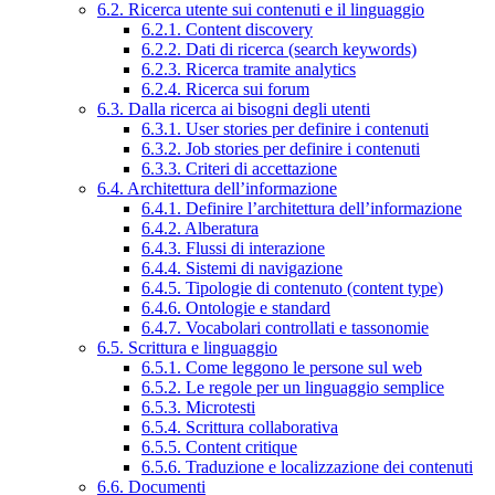
6.2. Ricerca utente sui contenuti e il linguaggio
6.2.1. Content discovery
6.2.2. Dati di ricerca (search keywords)
6.2.3. Ricerca tramite analytics
6.2.4. Ricerca sui forum
6.3. Dalla ricerca ai bisogni degli utenti
6.3.1. User stories per definire i contenuti
6.3.2. Job stories per definire i contenuti
6.3.3. Criteri di accettazione
6.4. Architettura dell’informazione
6.4.1. Definire l’architettura dell’informazione
6.4.2. Alberatura
6.4.3. Flussi di interazione
6.4.4. Sistemi di navigazione
6.4.5. Tipologie di contenuto (content type)
6.4.6. Ontologie e standard
6.4.7. Vocabolari controllati e tassonomie
6.5. Scrittura e linguaggio
6.5.1. Come leggono le persone sul web
6.5.2. Le regole per un linguaggio semplice
6.5.3. Microtesti
6.5.4. Scrittura collaborativa
6.5.5. Content critique
6.5.6. Traduzione e localizzazione dei contenuti
6.6. Documenti