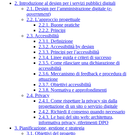
2. Introduzione al design per i servizi pubblici digitali
2.1. Design per l’amministrazione digitale (
e-
government
)
2.2. L’approccio progettuale
2.2.1. Buone pratiche
2.2.2. Principi
2.3. Accessibilità
2.3.1. Definizione
2.3.2. Accessibilità by design
2.3.3. Principi per l’accessibilità
2.3.4. Linee guida e criteri di successo
2.3.5. Come rilasciare una dichiarazione di
accessibilità
2.3.6. Meccanismo di feedback e procedura di
attuazione
2.3.7. Obiettivi accessibilità
2.3.8. Normativa e approfondimenti
2.4. Privacy
2.4.1. Come rispettare la privacy sin dalla
progettazione di un sito o servizio digitale
2.4.2. Richiedi il consenso quando necessario
2.4.3. Le basi del sito web: architettura,
informativa privacy, riferimenti DPO
3. Pianificazione, gestione e strategia
3.1. Obiettivi del progetto