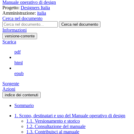
Manuale operativo di design
Progetto:
Designers Italia
Amministrazione:
italia
Cerca nel documento
Cerca nel documento
Informazioni
versione-corrente
Scarica
pdf
html
epub
Sorgente
Azioni
indice dei contenuti
Sommario
1. Scopo, destinatari e uso del Manuale operativo di design
1.1. Versionamento e storico
1.2. Consultazione del manuale
1.3. Contribuisci al manuale