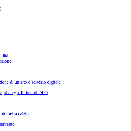
)
ilità
azione
ione di un sito o servizio digitale
va privacy, riferimenti DPO
olti nel servizio
ntervento