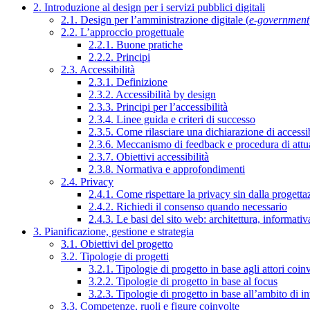
2. Introduzione al design per i servizi pubblici digitali
2.1. Design per l’amministrazione digitale (
e-government
2.2. L’approccio progettuale
2.2.1. Buone pratiche
2.2.2. Principi
2.3. Accessibilità
2.3.1. Definizione
2.3.2. Accessibilità by design
2.3.3. Principi per l’accessibilità
2.3.4. Linee guida e criteri di successo
2.3.5. Come rilasciare una dichiarazione di accessib
2.3.6. Meccanismo di feedback e procedura di attu
2.3.7. Obiettivi accessibilità
2.3.8. Normativa e approfondimenti
2.4. Privacy
2.4.1. Come rispettare la privacy sin dalla progettaz
2.4.2. Richiedi il consenso quando necessario
2.4.3. Le basi del sito web: architettura, informati
3. Pianificazione, gestione e strategia
3.1. Obiettivi del progetto
3.2. Tipologie di progetti
3.2.1. Tipologie di progetto in base agli attori coinv
3.2.2. Tipologie di progetto in base al focus
3.2.3. Tipologie di progetto in base all’ambito di i
3.3. Competenze, ruoli e figure coinvolte