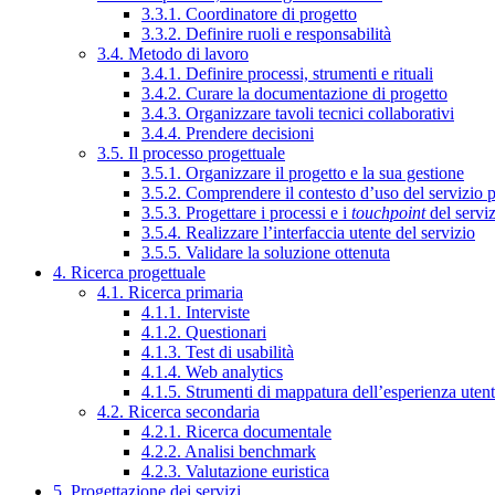
3.3.1. Coordinatore di progetto
3.3.2. Definire ruoli e responsabilità
3.4. Metodo di lavoro
3.4.1. Definire processi, strumenti e rituali
3.4.2. Curare la documentazione di progetto
3.4.3. Organizzare tavoli tecnici collaborativi
3.4.4. Prendere decisioni
3.5. Il processo progettuale
3.5.1. Organizzare il progetto e la sua gestione
3.5.2. Comprendere il contesto d’uso del servizio 
3.5.3. Progettare i processi e i
touchpoint
del servi
3.5.4. Realizzare l’interfaccia utente del servizio
3.5.5. Validare la soluzione ottenuta
4. Ricerca progettuale
4.1. Ricerca primaria
4.1.1. Interviste
4.1.2. Questionari
4.1.3. Test di usabilità
4.1.4. Web analytics
4.1.5. Strumenti di mappatura dell’esperienza uten
4.2. Ricerca secondaria
4.2.1. Ricerca documentale
4.2.2. Analisi benchmark
4.2.3. Valutazione euristica
5. Progettazione dei servizi