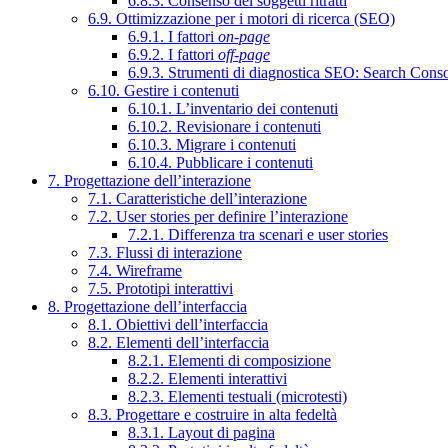
6.8.3. Consenso dei soggetti ritratti
6.9. Ottimizzazione per i motori di ricerca (SEO)
6.9.1. I fattori
on-page
6.9.2. I fattori
off-page
6.9.3. Strumenti di diagnostica SEO: Search Cons
6.10. Gestire i contenuti
6.10.1. L’inventario dei contenuti
6.10.2. Revisionare i contenuti
6.10.3. Migrare i contenuti
6.10.4. Pubblicare i contenuti
7. Progettazione dell’interazione
7.1. Caratteristiche dell’interazione
7.2. User stories per definire l’interazione
7.2.1. Differenza tra scenari e user stories
7.3. Flussi di interazione
7.4. Wireframe
7.5. Prototipi interattivi
8. Progettazione dell’interfaccia
8.1. Obiettivi dell’interfaccia
8.2. Elementi dell’interfaccia
8.2.1. Elementi di composizione
8.2.2. Elementi interattivi
8.2.3. Elementi testuali (microtesti)
8.3. Progettare e costruire in alta fedeltà
8.3.1. Layout di pagina