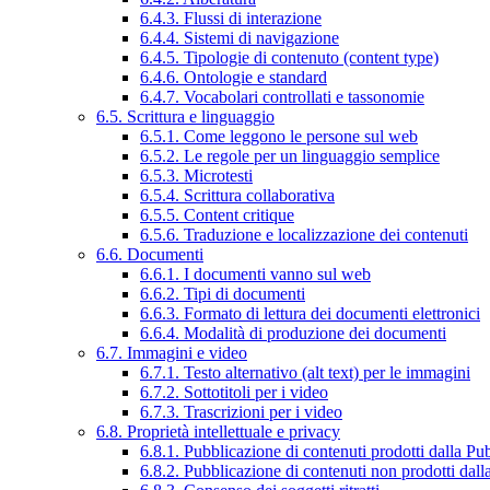
6.4.3. Flussi di interazione
6.4.4. Sistemi di navigazione
6.4.5. Tipologie di contenuto (content type)
6.4.6. Ontologie e standard
6.4.7. Vocabolari controllati e tassonomie
6.5. Scrittura e linguaggio
6.5.1. Come leggono le persone sul web
6.5.2. Le regole per un linguaggio semplice
6.5.3. Microtesti
6.5.4. Scrittura collaborativa
6.5.5. Content critique
6.5.6. Traduzione e localizzazione dei contenuti
6.6. Documenti
6.6.1. I documenti vanno sul web
6.6.2. Tipi di documenti
6.6.3. Formato di lettura dei documenti elettronici
6.6.4. Modalità di produzione dei documenti
6.7. Immagini e video
6.7.1. Testo alternativo (alt text) per le immagini
6.7.2. Sottotitoli per i video
6.7.3. Trascrizioni per i video
6.8. Proprietà intellettuale e privacy
6.8.1. Pubblicazione di contenuti prodotti dalla P
6.8.2. Pubblicazione di contenuti non prodotti dal