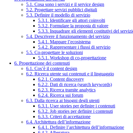
5.1. Cosa sono i servizi e il service design
5.2. Progettare servizi pubblici digitali
5.3. Definire il modello di servizio
5.3.1. Identificare gli attori coinvolti
5.3.2. Formulare la proposta di valore
5.3.3. Inquadrare gli elementi costitutivi del serviz
5.4. Descrivere il funzionamento del servizio
5.4.1. Mappare l’ecosistema
5.4.2. Rappresentare i flussi di servizio
5.5. Co-progettare le soluzioni
5.5.1. Workshop di co-progettazione
6. Progettazione dei contenuti
6.1. Cos’è il content design
6.2. Ricerca utente sui contenuti e il linguaggio
6.2.1. Content discovery
6.2.2. Dati di ricerca (search keywords)
6.2.3. Ricerca tramite analytics
6.2.4. Ricerca sui forum
6.3. Dalla ricerca ai bisogni degli utenti
6.3.1. User stories per definire i contenuti
6.3.2. Job stories per definire i contenuti
6.3.3. Criteri di accettazione
6.4. Architettura dell’informazione
6.4.1. Definire l’architettura dell’informazione
6.4.2. Alberatura