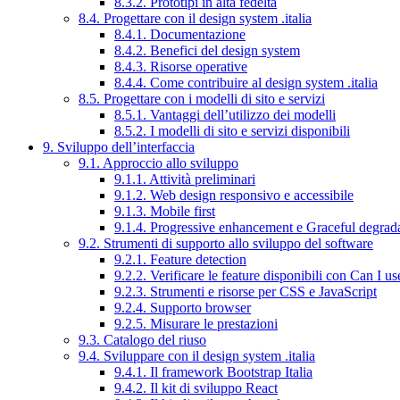
8.3.2. Prototipi in alta fedeltà
8.4. Progettare con il design system .italia
8.4.1. Documentazione
8.4.2. Benefici del design system
8.4.3. Risorse operative
8.4.4. Come contribuire al design system .italia
8.5. Progettare con i modelli di sito e servizi
8.5.1. Vantaggi dell’utilizzo dei modelli
8.5.2. I modelli di sito e servizi disponibili
9. Sviluppo dell’interfaccia
9.1. Approccio allo sviluppo
9.1.1. Attività preliminari
9.1.2. Web design responsivo e accessibile
9.1.3. Mobile first
9.1.4. Progressive enhancement e Graceful degrad
9.2. Strumenti di supporto allo sviluppo del software
9.2.1. Feature detection
9.2.2. Verificare le feature disponibili con Can I us
9.2.3. Strumenti e risorse per CSS e JavaScript
9.2.4. Supporto browser
9.2.5. Misurare le prestazioni
9.3. Catalogo del riuso
9.4. Sviluppare con il design system .italia
9.4.1. Il framework Bootstrap Italia
9.4.2. Il kit di sviluppo React