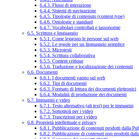
6.4.3. Flussi di interazione
6.4.4. Sistemi di navigazione
6.4.5. Tipologie di contenuto (content type)
6.4.6. Ontologie e standard
6.4.7. Vocabolari controllati e tassonomie
6.5. Scrittura e linguaggio
6.5.1. Come leggono le persone sul web
6.5.2. Le regole per un linguaggio semplice
6.5.3. Microtesti
6.5.4. Scrittura collaborativa
6.5.5. Content critique
6.5.6. Traduzione e localizzazione dei contenuti
6.6. Documenti
6.6.1. I documenti vanno sul web
6.6.2. Tipi di documenti
6.6.3. Formato di lettura dei documenti elettronici
6.6.4. Modalità di produzione dei documenti
6.7. Immagini e video
6.7.1. Testo alternativo (alt text) per le immagini
6.7.2. Sottotitoli per i video
6.7.3. Trascrizioni per i video
6.8. Proprietà intellettuale e privacy
6.8.1. Pubblicazione di contenuti prodotti dalla P
6.8.2. Pubblicazione di contenuti non prodotti dal