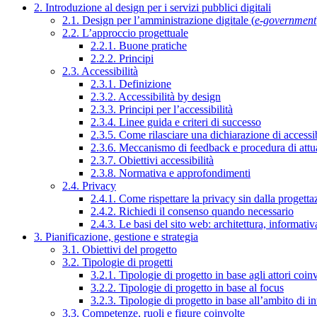
2. Introduzione al design per i servizi pubblici digitali
2.1. Design per l’amministrazione digitale (
e-government
2.2. L’approccio progettuale
2.2.1. Buone pratiche
2.2.2. Principi
2.3. Accessibilità
2.3.1. Definizione
2.3.2. Accessibilità by design
2.3.3. Principi per l’accessibilità
2.3.4. Linee guida e criteri di successo
2.3.5. Come rilasciare una dichiarazione di accessib
2.3.6. Meccanismo di feedback e procedura di attu
2.3.7. Obiettivi accessibilità
2.3.8. Normativa e approfondimenti
2.4. Privacy
2.4.1. Come rispettare la privacy sin dalla progettaz
2.4.2. Richiedi il consenso quando necessario
2.4.3. Le basi del sito web: architettura, informati
3. Pianificazione, gestione e strategia
3.1. Obiettivi del progetto
3.2. Tipologie di progetti
3.2.1. Tipologie di progetto in base agli attori coinv
3.2.2. Tipologie di progetto in base al focus
3.2.3. Tipologie di progetto in base all’ambito di i
3.3. Competenze, ruoli e figure coinvolte