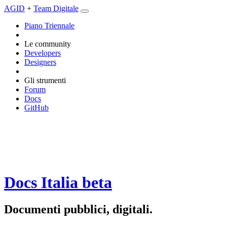
AGID
+
Team Digitale
Piano Triennale
Le community
Developers
Designers
Gli strumenti
Forum
Docs
GitHub
Docs Italia
beta
Documenti pubblici, digitali.