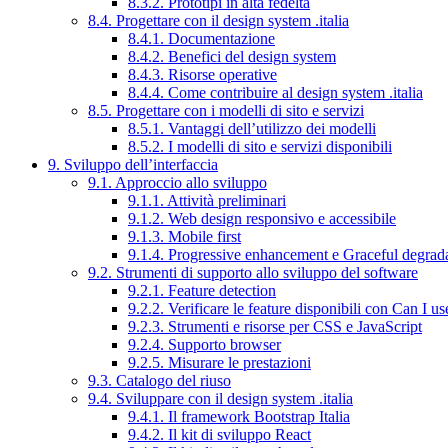
8.3.2. Prototipi in alta fedeltà
8.4. Progettare con il design system .italia
8.4.1. Documentazione
8.4.2. Benefici del design system
8.4.3. Risorse operative
8.4.4. Come contribuire al design system .italia
8.5. Progettare con i modelli di sito e servizi
8.5.1. Vantaggi dell’utilizzo dei modelli
8.5.2. I modelli di sito e servizi disponibili
9. Sviluppo dell’interfaccia
9.1. Approccio allo sviluppo
9.1.1. Attività preliminari
9.1.2. Web design responsivo e accessibile
9.1.3. Mobile first
9.1.4. Progressive enhancement e Graceful degrad
9.2. Strumenti di supporto allo sviluppo del software
9.2.1. Feature detection
9.2.2. Verificare le feature disponibili con Can I us
9.2.3. Strumenti e risorse per CSS e JavaScript
9.2.4. Supporto browser
9.2.5. Misurare le prestazioni
9.3. Catalogo del riuso
9.4. Sviluppare con il design system .italia
9.4.1. Il framework Bootstrap Italia
9.4.2. Il kit di sviluppo React