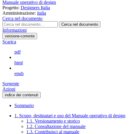
Manuale operativo di design
Progetto:
Designers Italia
Amministrazione:
italia
Cerca nel documento
Cerca nel documento
Informazioni
versione-corrente
Scarica
pdf
html
epub
Sorgente
Azioni
indice dei contenuti
Sommario
1. Scopo, destinatari e uso del Manuale operativo di design
1.1. Versionamento e storico
1.2. Consultazione del manuale
1.3. Contribuisci al manuale