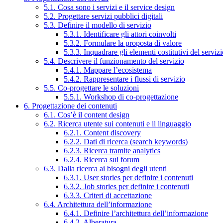
5.1. Cosa sono i servizi e il service design
5.2. Progettare servizi pubblici digitali
5.3. Definire il modello di servizio
5.3.1. Identificare gli attori coinvolti
5.3.2. Formulare la proposta di valore
5.3.3. Inquadrare gli elementi costitutivi del serviz
5.4. Descrivere il funzionamento del servizio
5.4.1. Mappare l’ecosistema
5.4.2. Rappresentare i flussi di servizio
5.5. Co-progettare le soluzioni
5.5.1. Workshop di co-progettazione
6. Progettazione dei contenuti
6.1. Cos’è il content design
6.2. Ricerca utente sui contenuti e il linguaggio
6.2.1. Content discovery
6.2.2. Dati di ricerca (search keywords)
6.2.3. Ricerca tramite analytics
6.2.4. Ricerca sui forum
6.3. Dalla ricerca ai bisogni degli utenti
6.3.1. User stories per definire i contenuti
6.3.2. Job stories per definire i contenuti
6.3.3. Criteri di accettazione
6.4. Architettura dell’informazione
6.4.1. Definire l’architettura dell’informazione
6.4.2. Alberatura