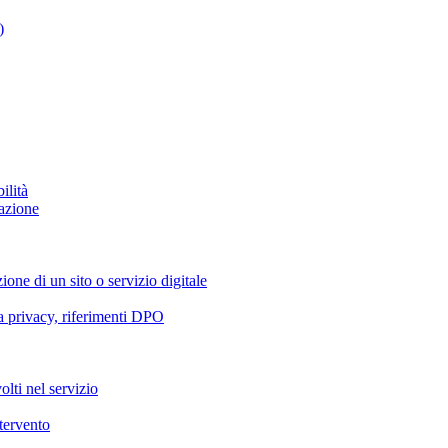
)
ilità
azione
ione di un sito o servizio digitale
va privacy, riferimenti DPO
olti nel servizio
ntervento