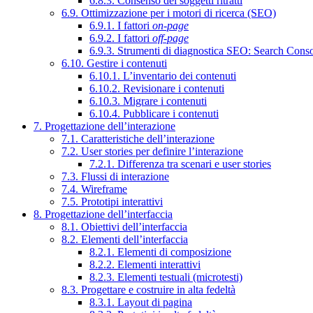
6.8.3. Consenso dei soggetti ritratti
6.9. Ottimizzazione per i motori di ricerca (SEO)
6.9.1. I fattori
on-page
6.9.2. I fattori
off-page
6.9.3. Strumenti di diagnostica SEO: Search Cons
6.10. Gestire i contenuti
6.10.1. L’inventario dei contenuti
6.10.2. Revisionare i contenuti
6.10.3. Migrare i contenuti
6.10.4. Pubblicare i contenuti
7. Progettazione dell’interazione
7.1. Caratteristiche dell’interazione
7.2. User stories per definire l’interazione
7.2.1. Differenza tra scenari e user stories
7.3. Flussi di interazione
7.4. Wireframe
7.5. Prototipi interattivi
8. Progettazione dell’interfaccia
8.1. Obiettivi dell’interfaccia
8.2. Elementi dell’interfaccia
8.2.1. Elementi di composizione
8.2.2. Elementi interattivi
8.2.3. Elementi testuali (microtesti)
8.3. Progettare e costruire in alta fedeltà
8.3.1. Layout di pagina