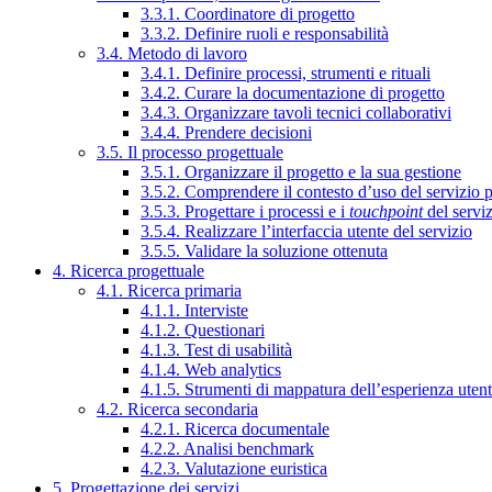
3.3.1. Coordinatore di progetto
3.3.2. Definire ruoli e responsabilità
3.4. Metodo di lavoro
3.4.1. Definire processi, strumenti e rituali
3.4.2. Curare la documentazione di progetto
3.4.3. Organizzare tavoli tecnici collaborativi
3.4.4. Prendere decisioni
3.5. Il processo progettuale
3.5.1. Organizzare il progetto e la sua gestione
3.5.2. Comprendere il contesto d’uso del servizio 
3.5.3. Progettare i processi e i
touchpoint
del servi
3.5.4. Realizzare l’interfaccia utente del servizio
3.5.5. Validare la soluzione ottenuta
4. Ricerca progettuale
4.1. Ricerca primaria
4.1.1. Interviste
4.1.2. Questionari
4.1.3. Test di usabilità
4.1.4. Web analytics
4.1.5. Strumenti di mappatura dell’esperienza uten
4.2. Ricerca secondaria
4.2.1. Ricerca documentale
4.2.2. Analisi benchmark
4.2.3. Valutazione euristica
5. Progettazione dei servizi