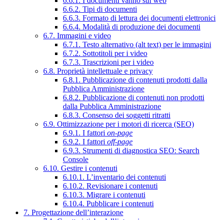
6.6.1. I documenti vanno sul web
6.6.2. Tipi di documenti
6.6.3. Formato di lettura dei documenti elettronici
6.6.4. Modalità di produzione dei documenti
6.7. Immagini e video
6.7.1. Testo alternativo (alt text) per le immagini
6.7.2. Sottotitoli per i video
6.7.3. Trascrizioni per i video
6.8. Proprietà intellettuale e privacy
6.8.1. Pubblicazione di contenuti prodotti dalla
Pubblica Amministrazione
6.8.2. Pubblicazione di contenuti non prodotti
dalla Pubblica Amministrazione
6.8.3. Consenso dei soggetti ritratti
6.9. Ottimizzazione per i motori di ricerca (SEO)
6.9.1. I fattori
on-page
6.9.2. I fattori
off-page
6.9.3. Strumenti di diagnostica SEO: Search
Console
6.10. Gestire i contenuti
6.10.1. L’inventario dei contenuti
6.10.2. Revisionare i contenuti
6.10.3. Migrare i contenuti
6.10.4. Pubblicare i contenuti
7. Progettazione dell’interazione