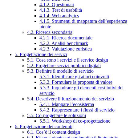
4.1.2. Questionari
4.1.3. Test di usabilità
4.1.4. Web analytics
4.1.5. Strumenti di mappatura dell’esperienza
utente
4.2. Ricerca secondaria
4.2.1. Ricerca documentale
4.2.2. Analisi benchmark
4.2.3. Valutazione euristica
5. Progettazione dei servizi
5.1. Cosa sono i servizi e il service design
5.2. Progettare servizi pubblici digitali
5.3. Definire il modello di servizio
5.3.1. Identificare gli attori coinvolti
5.3.2. Formulare la proposta di valore
5.3.3. Inquadrare gli elementi costitutivi del
servizio
5.4. Descrivere il funzionamento del servizio
5.4.1. Mappare l’ecosistema
5.4.2. Rappresentare i flussi di servizio
5.5. Co-progettare le soluzioni
5.5.1. Workshop di co-progettazione
6. Progettazione dei contenuti
6.1. Cos’è il content design
6.2. Ricerca utente sui contenuti e il linguaggio