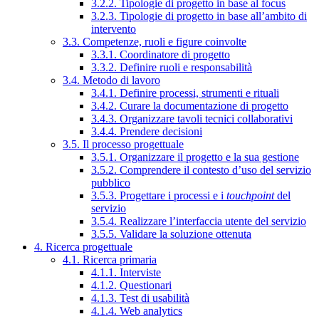
3.2.2. Tipologie di progetto in base al focus
3.2.3. Tipologie di progetto in base all’ambito di
intervento
3.3. Competenze, ruoli e figure coinvolte
3.3.1. Coordinatore di progetto
3.3.2. Definire ruoli e responsabilità
3.4. Metodo di lavoro
3.4.1. Definire processi, strumenti e rituali
3.4.2. Curare la documentazione di progetto
3.4.3. Organizzare tavoli tecnici collaborativi
3.4.4. Prendere decisioni
3.5. Il processo progettuale
3.5.1. Organizzare il progetto e la sua gestione
3.5.2. Comprendere il contesto d’uso del servizio
pubblico
3.5.3. Progettare i processi e i
touchpoint
del
servizio
3.5.4. Realizzare l’interfaccia utente del servizio
3.5.5. Validare la soluzione ottenuta
4. Ricerca progettuale
4.1. Ricerca primaria
4.1.1. Interviste
4.1.2. Questionari
4.1.3. Test di usabilità
4.1.4. Web analytics