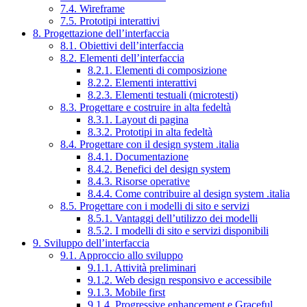
7.4. Wireframe
7.5. Prototipi interattivi
8. Progettazione dell’interfaccia
8.1. Obiettivi dell’interfaccia
8.2. Elementi dell’interfaccia
8.2.1. Elementi di composizione
8.2.2. Elementi interattivi
8.2.3. Elementi testuali (microtesti)
8.3. Progettare e costruire in alta fedeltà
8.3.1. Layout di pagina
8.3.2. Prototipi in alta fedeltà
8.4. Progettare con il design system .italia
8.4.1. Documentazione
8.4.2. Benefici del design system
8.4.3. Risorse operative
8.4.4. Come contribuire al design system .italia
8.5. Progettare con i modelli di sito e servizi
8.5.1. Vantaggi dell’utilizzo dei modelli
8.5.2. I modelli di sito e servizi disponibili
9. Sviluppo dell’interfaccia
9.1. Approccio allo sviluppo
9.1.1. Attività preliminari
9.1.2. Web design responsivo e accessibile
9.1.3. Mobile first
9.1.4. Progressive enhancement e Graceful