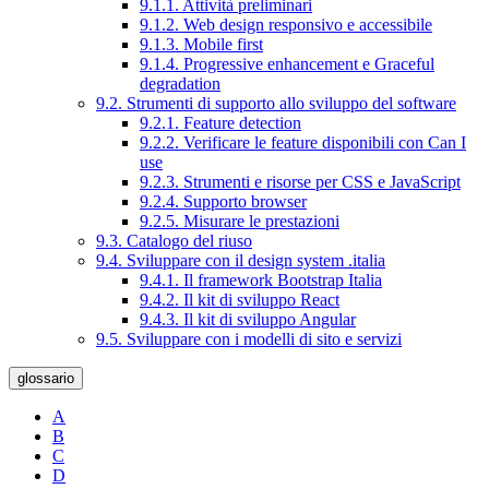
9.1.1. Attività preliminari
9.1.2. Web design responsivo e accessibile
9.1.3. Mobile first
9.1.4. Progressive enhancement e Graceful
degradation
9.2. Strumenti di supporto allo sviluppo del software
9.2.1. Feature detection
9.2.2. Verificare le feature disponibili con Can I
use
9.2.3. Strumenti e risorse per CSS e JavaScript
9.2.4. Supporto browser
9.2.5. Misurare le prestazioni
9.3. Catalogo del riuso
9.4. Sviluppare con il design system .italia
9.4.1. Il framework Bootstrap Italia
9.4.2. Il kit di sviluppo React
9.4.3. Il kit di sviluppo Angular
9.5. Sviluppare con i modelli di sito e servizi
glossario
A
B
C
D