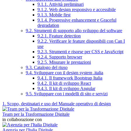
9.1.1. Attività preliminari
9.1.2. Web design responsivo e accessibile
9.1.3. Mobile first
9.1.4. Progressive enhancement e Graceful
degradation
9.2. Strumenti di supporto allo sviluppo del software
9.2.1. Feature detection
9.2.2. Verificare le feature disponibili con Can I
use
9.2.3. Strumenti e risorse per CSS e JavaScript
9.2.4. Supporto browser
9.2.5. Misurare le prestazioni
9.3. Catalogo del riuso
9.4. Sviluppare con il design system .italia
9.4.1. Il framework Bootstrap Italia
9.4.2. Il kit di sviluppo React
9.4.3. Il kit di sviluppo Angular
9.5. Sviluppare con i modelli di sito e servizi
1. Scopo, destinatari e uso del Manuale operativo di design
Team per la Trasformazione Digitale
in collaborazione con
Agenzia per l'Italia Digitale