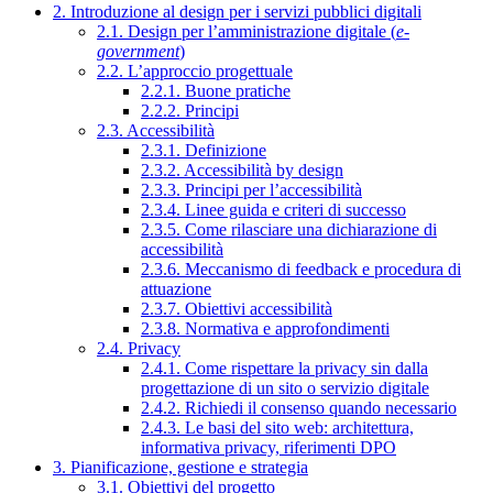
2. Introduzione al design per i servizi pubblici digitali
2.1. Design per l’amministrazione digitale (
e-
government
)
2.2. L’approccio progettuale
2.2.1. Buone pratiche
2.2.2. Principi
2.3. Accessibilità
2.3.1. Definizione
2.3.2. Accessibilità by design
2.3.3. Principi per l’accessibilità
2.3.4. Linee guida e criteri di successo
2.3.5. Come rilasciare una dichiarazione di
accessibilità
2.3.6. Meccanismo di feedback e procedura di
attuazione
2.3.7. Obiettivi accessibilità
2.3.8. Normativa e approfondimenti
2.4. Privacy
2.4.1. Come rispettare la privacy sin dalla
progettazione di un sito o servizio digitale
2.4.2. Richiedi il consenso quando necessario
2.4.3. Le basi del sito web: architettura,
informativa privacy, riferimenti DPO
3. Pianificazione, gestione e strategia
3.1. Obiettivi del progetto