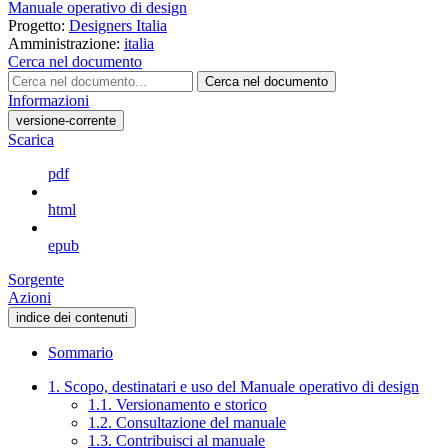
Manuale operativo di design
Progetto:
Designers Italia
Amministrazione:
italia
Cerca nel documento
Cerca nel documento
Informazioni
versione-corrente
Scarica
pdf
html
epub
Sorgente
Azioni
indice dei contenuti
Sommario
1. Scopo, destinatari e uso del Manuale operativo di design
1.1. Versionamento e storico
1.2. Consultazione del manuale
1.3. Contribuisci al manuale