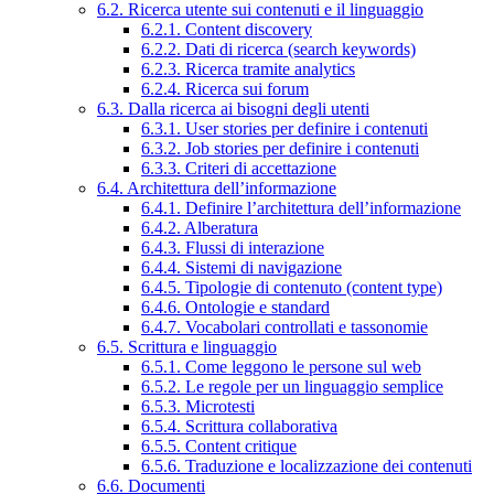
6.2. Ricerca utente sui contenuti e il linguaggio
6.2.1. Content discovery
6.2.2. Dati di ricerca (search keywords)
6.2.3. Ricerca tramite analytics
6.2.4. Ricerca sui forum
6.3. Dalla ricerca ai bisogni degli utenti
6.3.1. User stories per definire i contenuti
6.3.2. Job stories per definire i contenuti
6.3.3. Criteri di accettazione
6.4. Architettura dell’informazione
6.4.1. Definire l’architettura dell’informazione
6.4.2. Alberatura
6.4.3. Flussi di interazione
6.4.4. Sistemi di navigazione
6.4.5. Tipologie di contenuto (content type)
6.4.6. Ontologie e standard
6.4.7. Vocabolari controllati e tassonomie
6.5. Scrittura e linguaggio
6.5.1. Come leggono le persone sul web
6.5.2. Le regole per un linguaggio semplice
6.5.3. Microtesti
6.5.4. Scrittura collaborativa
6.5.5. Content critique
6.5.6. Traduzione e localizzazione dei contenuti
6.6. Documenti