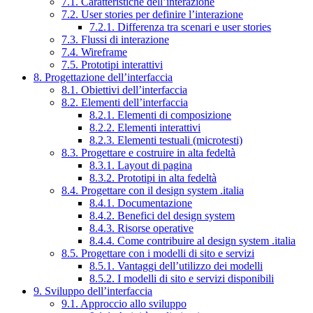
7.1. Caratteristiche dell’interazione
7.2. User stories per definire l’interazione
7.2.1. Differenza tra scenari e user stories
7.3. Flussi di interazione
7.4. Wireframe
7.5. Prototipi interattivi
8. Progettazione dell’interfaccia
8.1. Obiettivi dell’interfaccia
8.2. Elementi dell’interfaccia
8.2.1. Elementi di composizione
8.2.2. Elementi interattivi
8.2.3. Elementi testuali (microtesti)
8.3. Progettare e costruire in alta fedeltà
8.3.1. Layout di pagina
8.3.2. Prototipi in alta fedeltà
8.4. Progettare con il design system .italia
8.4.1. Documentazione
8.4.2. Benefici del design system
8.4.3. Risorse operative
8.4.4. Come contribuire al design system .italia
8.5. Progettare con i modelli di sito e servizi
8.5.1. Vantaggi dell’utilizzo dei modelli
8.5.2. I modelli di sito e servizi disponibili
9. Sviluppo dell’interfaccia
9.1. Approccio allo sviluppo