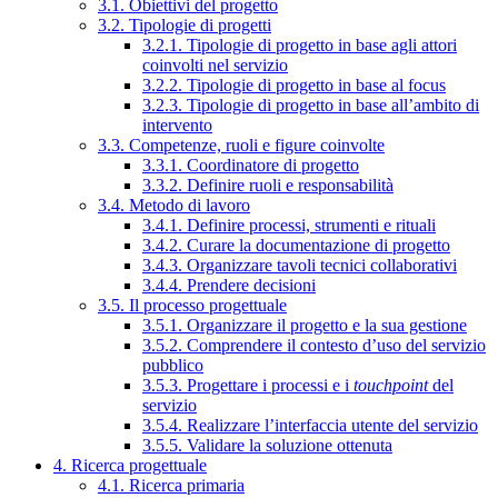
3.1. Obiettivi del progetto
3.2. Tipologie di progetti
3.2.1. Tipologie di progetto in base agli attori
coinvolti nel servizio
3.2.2. Tipologie di progetto in base al focus
3.2.3. Tipologie di progetto in base all’ambito di
intervento
3.3. Competenze, ruoli e figure coinvolte
3.3.1. Coordinatore di progetto
3.3.2. Definire ruoli e responsabilità
3.4. Metodo di lavoro
3.4.1. Definire processi, strumenti e rituali
3.4.2. Curare la documentazione di progetto
3.4.3. Organizzare tavoli tecnici collaborativi
3.4.4. Prendere decisioni
3.5. Il processo progettuale
3.5.1. Organizzare il progetto e la sua gestione
3.5.2. Comprendere il contesto d’uso del servizio
pubblico
3.5.3. Progettare i processi e i
touchpoint
del
servizio
3.5.4. Realizzare l’interfaccia utente del servizio
3.5.5. Validare la soluzione ottenuta
4. Ricerca progettuale
4.1. Ricerca primaria