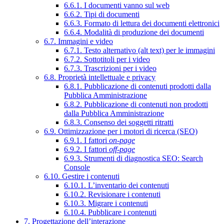
6.6.1. I documenti vanno sul web
6.6.2. Tipi di documenti
6.6.3. Formato di lettura dei documenti elettronici
6.6.4. Modalità di produzione dei documenti
6.7. Immagini e video
6.7.1. Testo alternativo (alt text) per le immagini
6.7.2. Sottotitoli per i video
6.7.3. Trascrizioni per i video
6.8. Proprietà intellettuale e privacy
6.8.1. Pubblicazione di contenuti prodotti dalla
Pubblica Amministrazione
6.8.2. Pubblicazione di contenuti non prodotti
dalla Pubblica Amministrazione
6.8.3. Consenso dei soggetti ritratti
6.9. Ottimizzazione per i motori di ricerca (SEO)
6.9.1. I fattori
on-page
6.9.2. I fattori
off-page
6.9.3. Strumenti di diagnostica SEO: Search
Console
6.10. Gestire i contenuti
6.10.1. L’inventario dei contenuti
6.10.2. Revisionare i contenuti
6.10.3. Migrare i contenuti
6.10.4. Pubblicare i contenuti
7. Progettazione dell’interazione