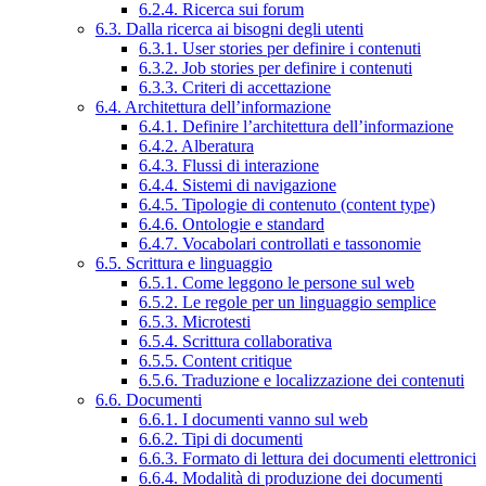
6.2.4. Ricerca sui forum
6.3. Dalla ricerca ai bisogni degli utenti
6.3.1. User stories per definire i contenuti
6.3.2. Job stories per definire i contenuti
6.3.3. Criteri di accettazione
6.4. Architettura dell’informazione
6.4.1. Definire l’architettura dell’informazione
6.4.2. Alberatura
6.4.3. Flussi di interazione
6.4.4. Sistemi di navigazione
6.4.5. Tipologie di contenuto (content type)
6.4.6. Ontologie e standard
6.4.7. Vocabolari controllati e tassonomie
6.5. Scrittura e linguaggio
6.5.1. Come leggono le persone sul web
6.5.2. Le regole per un linguaggio semplice
6.5.3. Microtesti
6.5.4. Scrittura collaborativa
6.5.5. Content critique
6.5.6. Traduzione e localizzazione dei contenuti
6.6. Documenti
6.6.1. I documenti vanno sul web
6.6.2. Tipi di documenti
6.6.3. Formato di lettura dei documenti elettronici
6.6.4. Modalità di produzione dei documenti