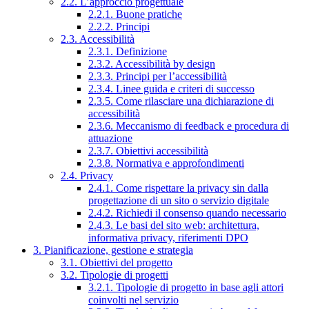
2.2. L’approccio progettuale
2.2.1. Buone pratiche
2.2.2. Principi
2.3. Accessibilità
2.3.1. Definizione
2.3.2. Accessibilità by design
2.3.3. Principi per l’accessibilità
2.3.4. Linee guida e criteri di successo
2.3.5. Come rilasciare una dichiarazione di
accessibilità
2.3.6. Meccanismo di feedback e procedura di
attuazione
2.3.7. Obiettivi accessibilità
2.3.8. Normativa e approfondimenti
2.4. Privacy
2.4.1. Come rispettare la privacy sin dalla
progettazione di un sito o servizio digitale
2.4.2. Richiedi il consenso quando necessario
2.4.3. Le basi del sito web: architettura,
informativa privacy, riferimenti DPO
3. Pianificazione, gestione e strategia
3.1. Obiettivi del progetto
3.2. Tipologie di progetti
3.2.1. Tipologie di progetto in base agli attori
coinvolti nel servizio