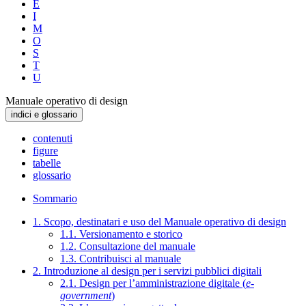
E
I
M
O
S
T
U
Manuale operativo di design
indici e glossario
contenuti
figure
tabelle
glossario
Sommario
1. Scopo, destinatari e uso del Manuale operativo di design
1.1. Versionamento e storico
1.2. Consultazione del manuale
1.3. Contribuisci al manuale
2. Introduzione al design per i servizi pubblici digitali
2.1. Design per l’amministrazione digitale (
e-
government
)