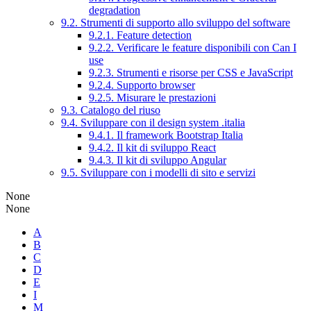
degradation
9.2. Strumenti di supporto allo sviluppo del software
9.2.1. Feature detection
9.2.2. Verificare le feature disponibili con Can I
use
9.2.3. Strumenti e risorse per CSS e JavaScript
9.2.4. Supporto browser
9.2.5. Misurare le prestazioni
9.3. Catalogo del riuso
9.4. Sviluppare con il design system .italia
9.4.1. Il framework Bootstrap Italia
9.4.2. Il kit di sviluppo React
9.4.3. Il kit di sviluppo Angular
9.5. Sviluppare con i modelli di sito e servizi
None
None
A
B
C
D
E
I
M