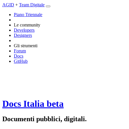
AGID
+
Team Digitale
Piano Triennale
Le community
Developers
Designers
Gli strumenti
Forum
Docs
GitHub
Docs Italia
beta
Documenti pubblici, digitali.