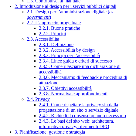
1.3. Contribuisci al manuale
2. Introduzione al design per i servizi pubblici digitali
2.1. Design per l’amministrazione digitale (
e-
government
)
2.2. L’approccio progettuale
2.2.1. Buone pratiche
2.2.2. Principi
2.3. Accessibilità
2.3.1. Definizione
2.3.2. Accessibilità by design
2.3.3. Principi per l’accessibilità
2.3.4. Linee guida e criteri di successo
2.3.5. Come rilasciare una dichiarazione di
accessibilità
2.3.6. Meccanismo di feedback e procedura di
attuazione
2.3.7. Obiettivi accessibilità
2.3.8. Normativa e approfondimenti
2.4. Privacy
2.4.1. Come rispettare la privacy sin dalla
progettazione di un sito o servizio digitale
2.4.2. Richiedi il consenso quando necessario
2.4.3. Le basi del sito web: architettura,
informativa privacy, riferimenti DPO
3. Pianificazione, gestione e strategia