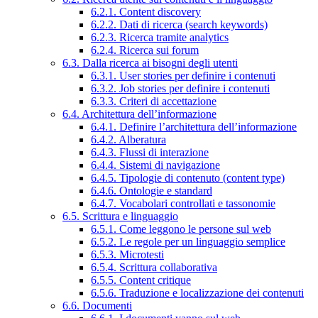
6.2.1. Content discovery
6.2.2. Dati di ricerca (search keywords)
6.2.3. Ricerca tramite analytics
6.2.4. Ricerca sui forum
6.3. Dalla ricerca ai bisogni degli utenti
6.3.1. User stories per definire i contenuti
6.3.2. Job stories per definire i contenuti
6.3.3. Criteri di accettazione
6.4. Architettura dell’informazione
6.4.1. Definire l’architettura dell’informazione
6.4.2. Alberatura
6.4.3. Flussi di interazione
6.4.4. Sistemi di navigazione
6.4.5. Tipologie di contenuto (content type)
6.4.6. Ontologie e standard
6.4.7. Vocabolari controllati e tassonomie
6.5. Scrittura e linguaggio
6.5.1. Come leggono le persone sul web
6.5.2. Le regole per un linguaggio semplice
6.5.3. Microtesti
6.5.4. Scrittura collaborativa
6.5.5. Content critique
6.5.6. Traduzione e localizzazione dei contenuti
6.6. Documenti