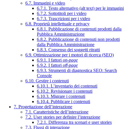
6.7. Immagini e video
6.7.1. Testo alternativo (alt text) per le immagini
6.7.2. Sottotitoli per i video
6.7.3. Trascrizioni per i video
6.8. Proprietà intellettuale e privacy
6.8.1. Pubblicazione di contenuti prodotti dalla
Pubblica Amministrazione
6.8.2. Pubblicazione di contenuti non prodotti
dalla Pubblica Amministrazione
6.8.3. Consenso dei soggetti ritratti
6.9. Ottimizzazione per i motori di ricerca (SEO)
6.9.1. I fattori
on-page
6.9.2. I fattori
off-page
6.9.3. Strumenti di diagnostica SEO: Search
Console
6.10. Gestire i contenuti
6.10.1. L’inventario dei contenuti
6.10.2. Revisionare i contenuti
6.10.3. Migrare i contenuti
6.10.4. Pubblicare i contenuti
7. Progettazione dell’interazione
7.1. Caratteristiche dell’interazione
7.2. User stories per definire l’interazione
7.2.1. Differenza tra scenari e user stories
7.3. Flussi di interazione