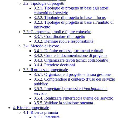
3.2. Tipologie di progetti
3.2.1. Tipologie di progetto in base agli attori
coinvolti nel servizio
3.2.2. Tipologie di progetto in base al focus
3.2.3. Tipologie di progetto in base all’ambito di
intervento
3.3. Competenze, ruoli e figure coinvolte
3.3.1. Coordinatore di progetto
3.3.2. Definire ruoli e responsabilità
3.4. Metodo di lavoro
3.4.1. Definire processi, strumenti e rituali
3.4.2. Curare la documentazione di progetto
3.4.3. Organizzare tavoli tecnici collaborativi
3.4.4. Prendere decisioni
3.5. Il processo progettuale
3.5.1. Organizzare il progetto e la sua gestione
3.5.2. Comprendere il contesto d’uso del servizio
pubblico
3.5.3. Progettare i processi e i
touchpoint
del
servizio
3.5.4. Realizzare l’interfaccia utente del servizio
3.5.5. Validare la soluzione ottenuta
4. Ricerca progettuale
4.1. Ricerca primaria
4.1.1. Interviste