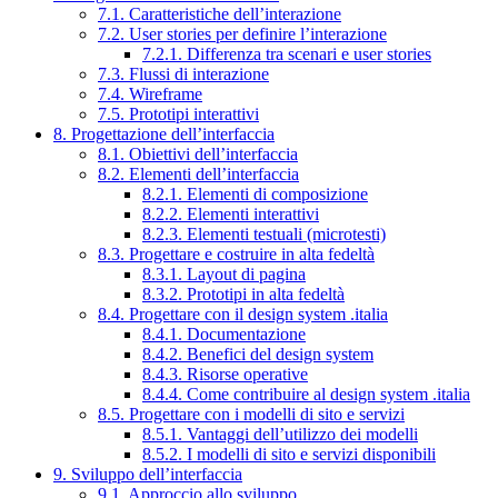
7.1. Caratteristiche dell’interazione
7.2. User stories per definire l’interazione
7.2.1. Differenza tra scenari e user stories
7.3. Flussi di interazione
7.4. Wireframe
7.5. Prototipi interattivi
8. Progettazione dell’interfaccia
8.1. Obiettivi dell’interfaccia
8.2. Elementi dell’interfaccia
8.2.1. Elementi di composizione
8.2.2. Elementi interattivi
8.2.3. Elementi testuali (microtesti)
8.3. Progettare e costruire in alta fedeltà
8.3.1. Layout di pagina
8.3.2. Prototipi in alta fedeltà
8.4. Progettare con il design system .italia
8.4.1. Documentazione
8.4.2. Benefici del design system
8.4.3. Risorse operative
8.4.4. Come contribuire al design system .italia
8.5. Progettare con i modelli di sito e servizi
8.5.1. Vantaggi dell’utilizzo dei modelli
8.5.2. I modelli di sito e servizi disponibili
9. Sviluppo dell’interfaccia
9.1. Approccio allo sviluppo