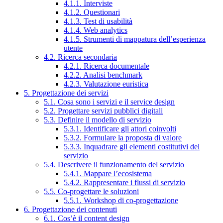
4.1.1. Interviste
4.1.2. Questionari
4.1.3. Test di usabilità
4.1.4. Web analytics
4.1.5. Strumenti di mappatura dell’esperienza
utente
4.2. Ricerca secondaria
4.2.1. Ricerca documentale
4.2.2. Analisi benchmark
4.2.3. Valutazione euristica
5. Progettazione dei servizi
5.1. Cosa sono i servizi e il service design
5.2. Progettare servizi pubblici digitali
5.3. Definire il modello di servizio
5.3.1. Identificare gli attori coinvolti
5.3.2. Formulare la proposta di valore
5.3.3. Inquadrare gli elementi costitutivi del
servizio
5.4. Descrivere il funzionamento del servizio
5.4.1. Mappare l’ecosistema
5.4.2. Rappresentare i flussi di servizio
5.5. Co-progettare le soluzioni
5.5.1. Workshop di co-progettazione
6. Progettazione dei contenuti
6.1. Cos’è il content design