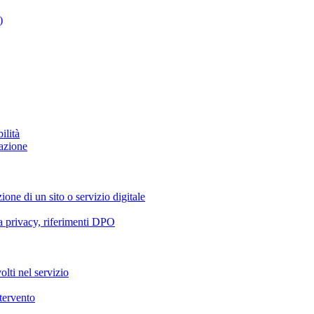
)
ilità
azione
ione di un sito o servizio digitale
va privacy, riferimenti DPO
olti nel servizio
ntervento