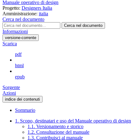
Manuale operativo di design
Progetto:
Designers Italia
Amministrazione:
italia
Cerca nel documento
Cerca nel documento
Informazioni
versione-corrente
Scarica
pdf
html
epub
Sorgente
Azioni
indice dei contenuti
Sommario
1. Scopo, destinatari e uso del Manuale operativo di design
1.1. Versionamento e storico
1.2. Consultazione del manuale
1.3. Contribuisci al manuale