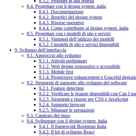
8.3.2. Prototipi in alta fedeltà
8.4. Progettare con il design system .italia
8.4.1. Documentazione
8.4.2. Benefici del design system
8.4.3. Risorse operative
8.4.4. Come contribuire al design system .italia
8.5. Progettare con i modelli di sito e servizi
8.5.1. Vantaggi dell’utilizzo dei modelli
8.5.2. I modelli di sito e servizi disponibili
9. Sviluppo dell’interfaccia
9.1. Approccio allo sviluppo
9.1.1. Attività preliminari
9.1.2. Web design responsivo e accessibile
9.1.3. Mobile first
9.1.4. Progressive enhancement e Graceful degrad
9.2. Strumenti di supporto allo sviluppo del software
9.2.1. Feature detection
9.2.2. Verificare le feature disponibili con Can I us
9.2.3. Strumenti e risorse per CSS e JavaScript
9.2.4. Supporto browser
9.2.5. Misurare le prestazioni
9.3. Catalogo del riuso
9.4. Sviluppare con il design system .italia
9.4.1. Il framework Bootstrap Italia
9.4.2. Il kit di sviluppo React