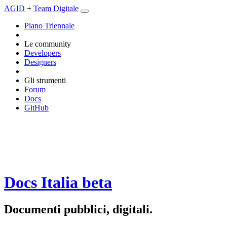
AGID
+
Team Digitale
Piano Triennale
Le community
Developers
Designers
Gli strumenti
Forum
Docs
GitHub
Docs Italia
beta
Documenti pubblici, digitali.