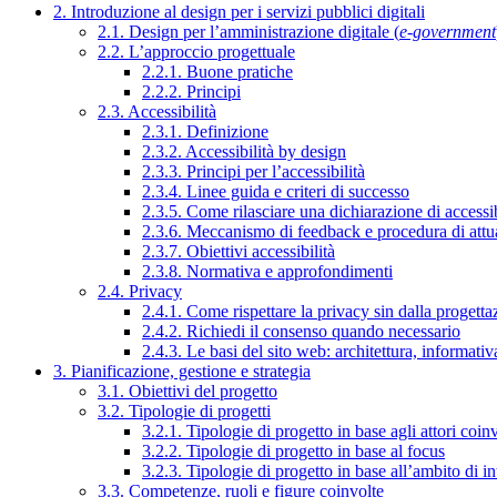
2. Introduzione al design per i servizi pubblici digitali
2.1. Design per l’amministrazione digitale (
e-government
2.2. L’approccio progettuale
2.2.1. Buone pratiche
2.2.2. Principi
2.3. Accessibilità
2.3.1. Definizione
2.3.2. Accessibilità by design
2.3.3. Principi per l’accessibilità
2.3.4. Linee guida e criteri di successo
2.3.5. Come rilasciare una dichiarazione di accessib
2.3.6. Meccanismo di feedback e procedura di attu
2.3.7. Obiettivi accessibilità
2.3.8. Normativa e approfondimenti
2.4. Privacy
2.4.1. Come rispettare la privacy sin dalla progettaz
2.4.2. Richiedi il consenso quando necessario
2.4.3. Le basi del sito web: architettura, informati
3. Pianificazione, gestione e strategia
3.1. Obiettivi del progetto
3.2. Tipologie di progetti
3.2.1. Tipologie di progetto in base agli attori coinv
3.2.2. Tipologie di progetto in base al focus
3.2.3. Tipologie di progetto in base all’ambito di i
3.3. Competenze, ruoli e figure coinvolte