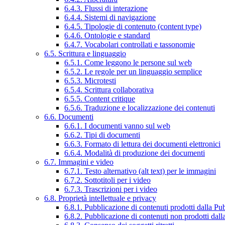
6.4.3. Flussi di interazione
6.4.4. Sistemi di navigazione
6.4.5. Tipologie di contenuto (content type)
6.4.6. Ontologie e standard
6.4.7. Vocabolari controllati e tassonomie
6.5. Scrittura e linguaggio
6.5.1. Come leggono le persone sul web
6.5.2. Le regole per un linguaggio semplice
6.5.3. Microtesti
6.5.4. Scrittura collaborativa
6.5.5. Content critique
6.5.6. Traduzione e localizzazione dei contenuti
6.6. Documenti
6.6.1. I documenti vanno sul web
6.6.2. Tipi di documenti
6.6.3. Formato di lettura dei documenti elettronici
6.6.4. Modalità di produzione dei documenti
6.7. Immagini e video
6.7.1. Testo alternativo (alt text) per le immagini
6.7.2. Sottotitoli per i video
6.7.3. Trascrizioni per i video
6.8. Proprietà intellettuale e privacy
6.8.1. Pubblicazione di contenuti prodotti dalla P
6.8.2. Pubblicazione di contenuti non prodotti dal