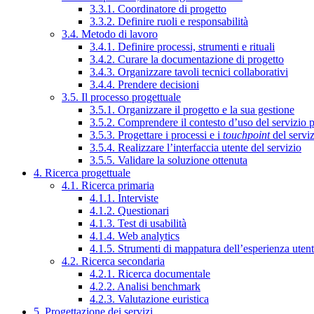
3.3.1. Coordinatore di progetto
3.3.2. Definire ruoli e responsabilità
3.4. Metodo di lavoro
3.4.1. Definire processi, strumenti e rituali
3.4.2. Curare la documentazione di progetto
3.4.3. Organizzare tavoli tecnici collaborativi
3.4.4. Prendere decisioni
3.5. Il processo progettuale
3.5.1. Organizzare il progetto e la sua gestione
3.5.2. Comprendere il contesto d’uso del servizio 
3.5.3. Progettare i processi e i
touchpoint
del servi
3.5.4. Realizzare l’interfaccia utente del servizio
3.5.5. Validare la soluzione ottenuta
4. Ricerca progettuale
4.1. Ricerca primaria
4.1.1. Interviste
4.1.2. Questionari
4.1.3. Test di usabilità
4.1.4. Web analytics
4.1.5. Strumenti di mappatura dell’esperienza uten
4.2. Ricerca secondaria
4.2.1. Ricerca documentale
4.2.2. Analisi benchmark
4.2.3. Valutazione euristica
5. Progettazione dei servizi