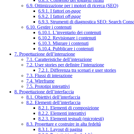
6.8.3. Consenso dei soggetti ritratti
6.9. Ottimizzazione per i motori di ricerca (SEO)
6.9.1. I fattori
on-page
6.9.2. I fattori
off-page
6.9.3. Strumenti di diagnostica SEO: Search Cons
6.10. Gestire i contenuti
6.10.1. L’inventario dei contenuti
6.10.2. Revisionare i contenuti
6.10.3. Migrare i contenuti
6.10.4. Pubblicare i contenuti
7. Progettazione dell’interazione
7.1. Caratteristiche dell’interazione
7.2. User stories per definire l’interazione
7.2.1. Differenza tra scenari e user stories
7.3. Flussi di interazione
7.4. Wireframe
7.5. Prototipi interattivi
8. Progettazione dell’interfaccia
8.1. Obiettivi dell’interfaccia
8.2. Elementi dell’interfaccia
8.2.1. Elementi di composizione
8.2.2. Elementi interattivi
8.2.3. Elementi testuali (microtesti)
8.3. Progettare e costruire in alta fedeltà
8.3.1. Layout di pagina