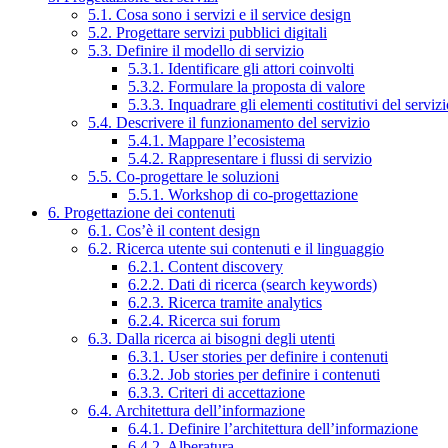
5.1. Cosa sono i servizi e il service design
5.2. Progettare servizi pubblici digitali
5.3. Definire il modello di servizio
5.3.1. Identificare gli attori coinvolti
5.3.2. Formulare la proposta di valore
5.3.3. Inquadrare gli elementi costitutivi del serviz
5.4. Descrivere il funzionamento del servizio
5.4.1. Mappare l’ecosistema
5.4.2. Rappresentare i flussi di servizio
5.5. Co-progettare le soluzioni
5.5.1. Workshop di co-progettazione
6. Progettazione dei contenuti
6.1. Cos’è il content design
6.2. Ricerca utente sui contenuti e il linguaggio
6.2.1. Content discovery
6.2.2. Dati di ricerca (search keywords)
6.2.3. Ricerca tramite analytics
6.2.4. Ricerca sui forum
6.3. Dalla ricerca ai bisogni degli utenti
6.3.1. User stories per definire i contenuti
6.3.2. Job stories per definire i contenuti
6.3.3. Criteri di accettazione
6.4. Architettura dell’informazione
6.4.1. Definire l’architettura dell’informazione
6.4.2. Alberatura