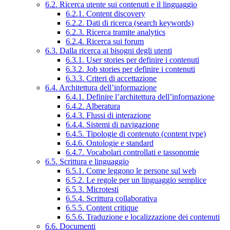
6.2. Ricerca utente sui contenuti e il linguaggio
6.2.1. Content discovery
6.2.2. Dati di ricerca (search keywords)
6.2.3. Ricerca tramite analytics
6.2.4. Ricerca sui forum
6.3. Dalla ricerca ai bisogni degli utenti
6.3.1. User stories per definire i contenuti
6.3.2. Job stories per definire i contenuti
6.3.3. Criteri di accettazione
6.4. Architettura dell’informazione
6.4.1. Definire l’architettura dell’informazione
6.4.2. Alberatura
6.4.3. Flussi di interazione
6.4.4. Sistemi di navigazione
6.4.5. Tipologie di contenuto (content type)
6.4.6. Ontologie e standard
6.4.7. Vocabolari controllati e tassonomie
6.5. Scrittura e linguaggio
6.5.1. Come leggono le persone sul web
6.5.2. Le regole per un linguaggio semplice
6.5.3. Microtesti
6.5.4. Scrittura collaborativa
6.5.5. Content critique
6.5.6. Traduzione e localizzazione dei contenuti
6.6. Documenti