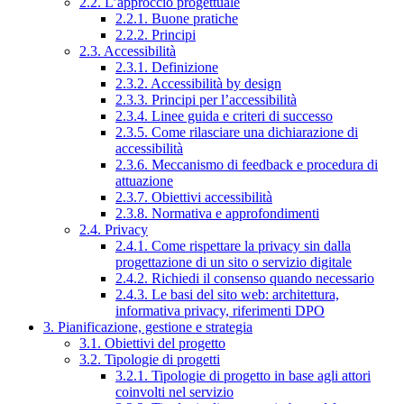
2.2. L’approccio progettuale
2.2.1. Buone pratiche
2.2.2. Principi
2.3. Accessibilità
2.3.1. Definizione
2.3.2. Accessibilità by design
2.3.3. Principi per l’accessibilità
2.3.4. Linee guida e criteri di successo
2.3.5. Come rilasciare una dichiarazione di
accessibilità
2.3.6. Meccanismo di feedback e procedura di
attuazione
2.3.7. Obiettivi accessibilità
2.3.8. Normativa e approfondimenti
2.4. Privacy
2.4.1. Come rispettare la privacy sin dalla
progettazione di un sito o servizio digitale
2.4.2. Richiedi il consenso quando necessario
2.4.3. Le basi del sito web: architettura,
informativa privacy, riferimenti DPO
3. Pianificazione, gestione e strategia
3.1. Obiettivi del progetto
3.2. Tipologie di progetti
3.2.1. Tipologie di progetto in base agli attori
coinvolti nel servizio