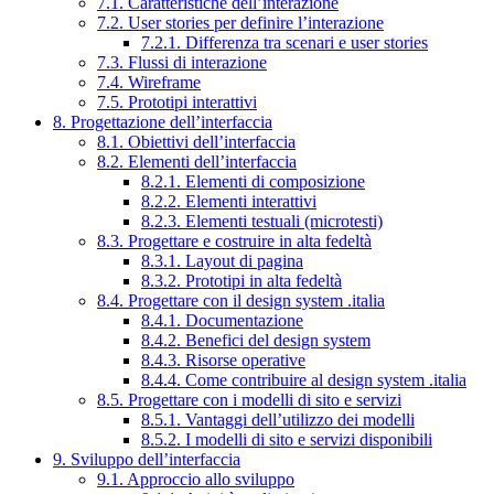
7.1. Caratteristiche dell’interazione
7.2. User stories per definire l’interazione
7.2.1. Differenza tra scenari e user stories
7.3. Flussi di interazione
7.4. Wireframe
7.5. Prototipi interattivi
8. Progettazione dell’interfaccia
8.1. Obiettivi dell’interfaccia
8.2. Elementi dell’interfaccia
8.2.1. Elementi di composizione
8.2.2. Elementi interattivi
8.2.3. Elementi testuali (microtesti)
8.3. Progettare e costruire in alta fedeltà
8.3.1. Layout di pagina
8.3.2. Prototipi in alta fedeltà
8.4. Progettare con il design system .italia
8.4.1. Documentazione
8.4.2. Benefici del design system
8.4.3. Risorse operative
8.4.4. Come contribuire al design system .italia
8.5. Progettare con i modelli di sito e servizi
8.5.1. Vantaggi dell’utilizzo dei modelli
8.5.2. I modelli di sito e servizi disponibili
9. Sviluppo dell’interfaccia
9.1. Approccio allo sviluppo