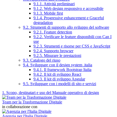
9.1.1. Attività preliminari
9.1.2. Web design responsivo e accessibile
9.1.3. Mobile first
9.1.4. Progressive enhancement e Graceful
degradation
9.2. Strumenti di supporto allo sviluppo del software
9.2.1. Feature detection
9.2.2. Verificare le feature disponibili con Can I
use
9.2.3. Strumenti e risorse per CSS e JavaScript
9.2.4. Supporto browser
9.2.5. Misurare le prestazioni
9.3. Catalogo del riuso
9.4. Sviluppare con il design system .italia
9.4.1. Il framework Bootstrap Italia
9.4.2. Il kit di sviluppo React
9.4.3. Il kit di sviluppo Angular
9.5. Sviluppare con i modelli di sito e servizi
1. Scopo, destinatari e uso del Manuale operativo di design
Team per la Trasformazione Digitale
in collaborazione con
Agenzia per l'Italia Digitale