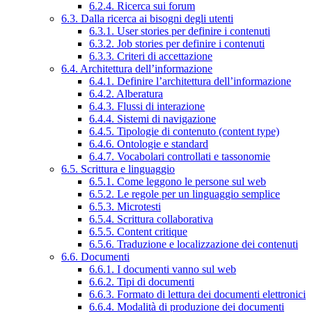
6.2.4. Ricerca sui forum
6.3. Dalla ricerca ai bisogni degli utenti
6.3.1. User stories per definire i contenuti
6.3.2. Job stories per definire i contenuti
6.3.3. Criteri di accettazione
6.4. Architettura dell’informazione
6.4.1. Definire l’architettura dell’informazione
6.4.2. Alberatura
6.4.3. Flussi di interazione
6.4.4. Sistemi di navigazione
6.4.5. Tipologie di contenuto (content type)
6.4.6. Ontologie e standard
6.4.7. Vocabolari controllati e tassonomie
6.5. Scrittura e linguaggio
6.5.1. Come leggono le persone sul web
6.5.2. Le regole per un linguaggio semplice
6.5.3. Microtesti
6.5.4. Scrittura collaborativa
6.5.5. Content critique
6.5.6. Traduzione e localizzazione dei contenuti
6.6. Documenti
6.6.1. I documenti vanno sul web
6.6.2. Tipi di documenti
6.6.3. Formato di lettura dei documenti elettronici
6.6.4. Modalità di produzione dei documenti