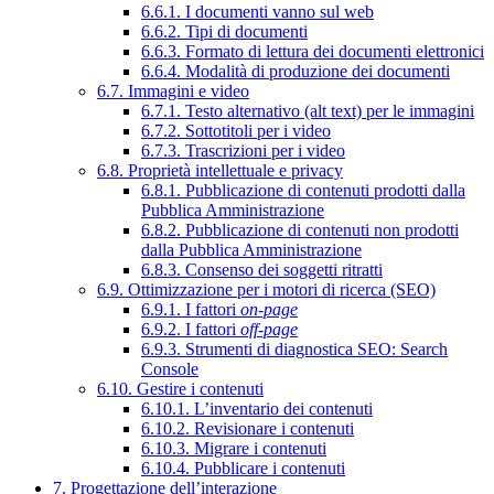
6.6.1. I documenti vanno sul web
6.6.2. Tipi di documenti
6.6.3. Formato di lettura dei documenti elettronici
6.6.4. Modalità di produzione dei documenti
6.7. Immagini e video
6.7.1. Testo alternativo (alt text) per le immagini
6.7.2. Sottotitoli per i video
6.7.3. Trascrizioni per i video
6.8. Proprietà intellettuale e privacy
6.8.1. Pubblicazione di contenuti prodotti dalla
Pubblica Amministrazione
6.8.2. Pubblicazione di contenuti non prodotti
dalla Pubblica Amministrazione
6.8.3. Consenso dei soggetti ritratti
6.9. Ottimizzazione per i motori di ricerca (SEO)
6.9.1. I fattori
on-page
6.9.2. I fattori
off-page
6.9.3. Strumenti di diagnostica SEO: Search
Console
6.10. Gestire i contenuti
6.10.1. L’inventario dei contenuti
6.10.2. Revisionare i contenuti
6.10.3. Migrare i contenuti
6.10.4. Pubblicare i contenuti
7. Progettazione dell’interazione