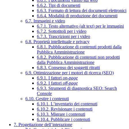
6.6.1. I documenti vanno sul web
6.6.2. Tipi di documenti
6.6.3. Formato di lettura dei documenti elettronici
6.6.4. Modalità di produzione dei documenti
6.7. Immagini e video
6.7.1. Testo alternativo (alt text) per le immagini
6.7.2. Sottotitoli per i video
6.7.3. Trascrizioni per i video
6.8. Proprietà intellettuale e privacy
6.8.1. Pubblicazione di contenuti prodotti dalla
Pubblica Amministrazione
6.8.2. Pubblicazione di contenuti non prodotti
dalla Pubblica Amministrazione
6.8.3. Consenso dei soggetti ritratti
6.9. Ottimizzazione per i motori di ricerca (SEO)
6.9.1. I fattori
on-page
6.9.2. I fattori
off-page
6.9.3. Strumenti di diagnostica SEO: Search
Console
6.10. Gestire i contenuti
6.10.1. L’inventario dei contenuti
6.10.2. Revisionare i contenuti
6.10.3. Migrare i contenuti
6.10.4. Pubblicare i contenuti
7. Progettazione dell’interazione