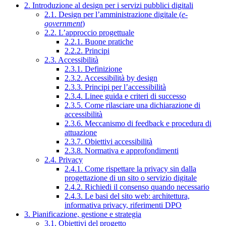
2. Introduzione al design per i servizi pubblici digitali
2.1. Design per l’amministrazione digitale (
e-
government
)
2.2. L’approccio progettuale
2.2.1. Buone pratiche
2.2.2. Principi
2.3. Accessibilità
2.3.1. Definizione
2.3.2. Accessibilità by design
2.3.3. Principi per l’accessibilità
2.3.4. Linee guida e criteri di successo
2.3.5. Come rilasciare una dichiarazione di
accessibilità
2.3.6. Meccanismo di feedback e procedura di
attuazione
2.3.7. Obiettivi accessibilità
2.3.8. Normativa e approfondimenti
2.4. Privacy
2.4.1. Come rispettare la privacy sin dalla
progettazione di un sito o servizio digitale
2.4.2. Richiedi il consenso quando necessario
2.4.3. Le basi del sito web: architettura,
informativa privacy, riferimenti DPO
3. Pianificazione, gestione e strategia
3.1. Obiettivi del progetto