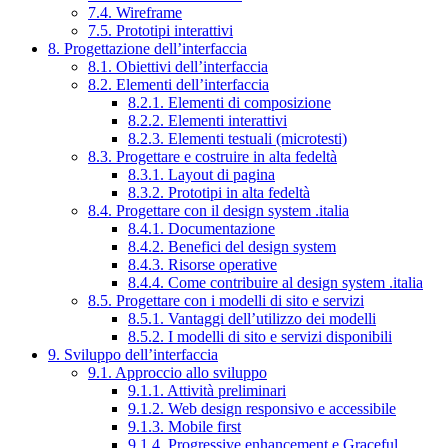
7.4. Wireframe
7.5. Prototipi interattivi
8. Progettazione dell’interfaccia
8.1. Obiettivi dell’interfaccia
8.2. Elementi dell’interfaccia
8.2.1. Elementi di composizione
8.2.2. Elementi interattivi
8.2.3. Elementi testuali (microtesti)
8.3. Progettare e costruire in alta fedeltà
8.3.1. Layout di pagina
8.3.2. Prototipi in alta fedeltà
8.4. Progettare con il design system .italia
8.4.1. Documentazione
8.4.2. Benefici del design system
8.4.3. Risorse operative
8.4.4. Come contribuire al design system .italia
8.5. Progettare con i modelli di sito e servizi
8.5.1. Vantaggi dell’utilizzo dei modelli
8.5.2. I modelli di sito e servizi disponibili
9. Sviluppo dell’interfaccia
9.1. Approccio allo sviluppo
9.1.1. Attività preliminari
9.1.2. Web design responsivo e accessibile
9.1.3. Mobile first
9.1.4. Progressive enhancement e Graceful