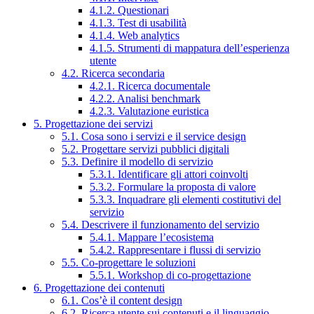
4.1.2. Questionari
4.1.3. Test di usabilità
4.1.4. Web analytics
4.1.5. Strumenti di mappatura dell’esperienza
utente
4.2. Ricerca secondaria
4.2.1. Ricerca documentale
4.2.2. Analisi benchmark
4.2.3. Valutazione euristica
5. Progettazione dei servizi
5.1. Cosa sono i servizi e il service design
5.2. Progettare servizi pubblici digitali
5.3. Definire il modello di servizio
5.3.1. Identificare gli attori coinvolti
5.3.2. Formulare la proposta di valore
5.3.3. Inquadrare gli elementi costitutivi del
servizio
5.4. Descrivere il funzionamento del servizio
5.4.1. Mappare l’ecosistema
5.4.2. Rappresentare i flussi di servizio
5.5. Co-progettare le soluzioni
5.5.1. Workshop di co-progettazione
6. Progettazione dei contenuti
6.1. Cos’è il content design
6.2. Ricerca utente sui contenuti e il linguaggio