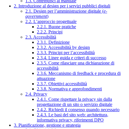
1.3. Contribuisci al manuale
2. Introduzione al design per i servizi pubblici digitali
2.1. Design per l’amministrazione digitale (
e-
government
)
2.2. L’approccio progettuale
2.2.1. Buone pratiche
2.2.2. Principi
2.3. Accessibilità
2.3.1. Definizione
2.3.2. Accessibilità by design
2.3.3. Principi per l’accessibilità
2.3.4. Linee guida e criteri di successo
2.3.5. Come rilasciare una dichiarazione di
accessibilità
2.3.6. Meccanismo di feedback e procedura di
attuazione
2.3.7. Obiettivi accessibilità
2.3.8. Normativa e approfondimenti
2.4. Privacy
2.4.1. Come rispettare la privacy sin dalla
progettazione di un sito o servizio digitale
2.4.2. Richiedi il consenso quando necessario
2.4.3. Le basi del sito web: architettura,
informativa privacy, riferimenti DPO
3. Pianificazione, gestione e strategia