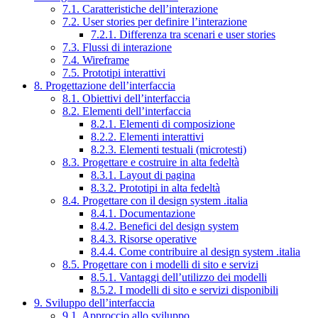
7.1. Caratteristiche dell’interazione
7.2. User stories per definire l’interazione
7.2.1. Differenza tra scenari e user stories
7.3. Flussi di interazione
7.4. Wireframe
7.5. Prototipi interattivi
8. Progettazione dell’interfaccia
8.1. Obiettivi dell’interfaccia
8.2. Elementi dell’interfaccia
8.2.1. Elementi di composizione
8.2.2. Elementi interattivi
8.2.3. Elementi testuali (microtesti)
8.3. Progettare e costruire in alta fedeltà
8.3.1. Layout di pagina
8.3.2. Prototipi in alta fedeltà
8.4. Progettare con il design system .italia
8.4.1. Documentazione
8.4.2. Benefici del design system
8.4.3. Risorse operative
8.4.4. Come contribuire al design system .italia
8.5. Progettare con i modelli di sito e servizi
8.5.1. Vantaggi dell’utilizzo dei modelli
8.5.2. I modelli di sito e servizi disponibili
9. Sviluppo dell’interfaccia
9.1. Approccio allo sviluppo