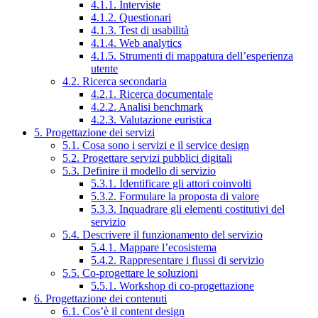
4.1.1. Interviste
4.1.2. Questionari
4.1.3. Test di usabilità
4.1.4. Web analytics
4.1.5. Strumenti di mappatura dell’esperienza
utente
4.2. Ricerca secondaria
4.2.1. Ricerca documentale
4.2.2. Analisi benchmark
4.2.3. Valutazione euristica
5. Progettazione dei servizi
5.1. Cosa sono i servizi e il service design
5.2. Progettare servizi pubblici digitali
5.3. Definire il modello di servizio
5.3.1. Identificare gli attori coinvolti
5.3.2. Formulare la proposta di valore
5.3.3. Inquadrare gli elementi costitutivi del
servizio
5.4. Descrivere il funzionamento del servizio
5.4.1. Mappare l’ecosistema
5.4.2. Rappresentare i flussi di servizio
5.5. Co-progettare le soluzioni
5.5.1. Workshop di co-progettazione
6. Progettazione dei contenuti
6.1. Cos’è il content design