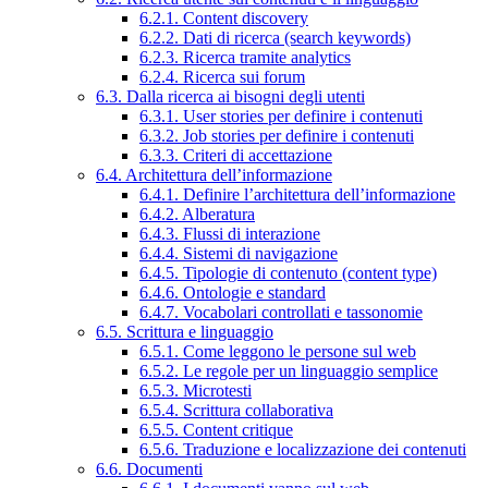
6.2.1. Content discovery
6.2.2. Dati di ricerca (search keywords)
6.2.3. Ricerca tramite analytics
6.2.4. Ricerca sui forum
6.3. Dalla ricerca ai bisogni degli utenti
6.3.1. User stories per definire i contenuti
6.3.2. Job stories per definire i contenuti
6.3.3. Criteri di accettazione
6.4. Architettura dell’informazione
6.4.1. Definire l’architettura dell’informazione
6.4.2. Alberatura
6.4.3. Flussi di interazione
6.4.4. Sistemi di navigazione
6.4.5. Tipologie di contenuto (content type)
6.4.6. Ontologie e standard
6.4.7. Vocabolari controllati e tassonomie
6.5. Scrittura e linguaggio
6.5.1. Come leggono le persone sul web
6.5.2. Le regole per un linguaggio semplice
6.5.3. Microtesti
6.5.4. Scrittura collaborativa
6.5.5. Content critique
6.5.6. Traduzione e localizzazione dei contenuti
6.6. Documenti