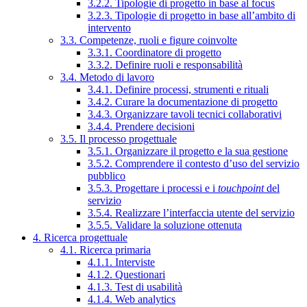
3.2.2. Tipologie di progetto in base al focus
3.2.3. Tipologie di progetto in base all’ambito di
intervento
3.3. Competenze, ruoli e figure coinvolte
3.3.1. Coordinatore di progetto
3.3.2. Definire ruoli e responsabilità
3.4. Metodo di lavoro
3.4.1. Definire processi, strumenti e rituali
3.4.2. Curare la documentazione di progetto
3.4.3. Organizzare tavoli tecnici collaborativi
3.4.4. Prendere decisioni
3.5. Il processo progettuale
3.5.1. Organizzare il progetto e la sua gestione
3.5.2. Comprendere il contesto d’uso del servizio
pubblico
3.5.3. Progettare i processi e i
touchpoint
del
servizio
3.5.4. Realizzare l’interfaccia utente del servizio
3.5.5. Validare la soluzione ottenuta
4. Ricerca progettuale
4.1. Ricerca primaria
4.1.1. Interviste
4.1.2. Questionari
4.1.3. Test di usabilità
4.1.4. Web analytics