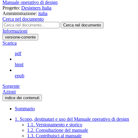
Manuale operativo di design
Progetto:
Designers Italia
Amministrazione:
italia
Cerca nel documento
Cerca nel documento
Informazioni
versione-corrente
Scarica
pdf
html
epub
Sorgente
Azioni
indice dei contenuti
Sommario
1. Scopo, destinatari e uso del Manuale operativo di design
1.1. Versionamento e storico
1.2. Consultazione del manuale
1.3. Contribuisci al manuale