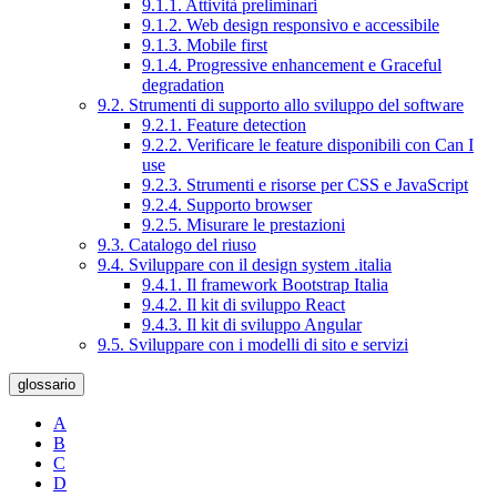
9.1.1. Attività preliminari
9.1.2. Web design responsivo e accessibile
9.1.3. Mobile first
9.1.4. Progressive enhancement e Graceful
degradation
9.2. Strumenti di supporto allo sviluppo del software
9.2.1. Feature detection
9.2.2. Verificare le feature disponibili con Can I
use
9.2.3. Strumenti e risorse per CSS e JavaScript
9.2.4. Supporto browser
9.2.5. Misurare le prestazioni
9.3. Catalogo del riuso
9.4. Sviluppare con il design system .italia
9.4.1. Il framework Bootstrap Italia
9.4.2. Il kit di sviluppo React
9.4.3. Il kit di sviluppo Angular
9.5. Sviluppare con i modelli di sito e servizi
glossario
A
B
C
D