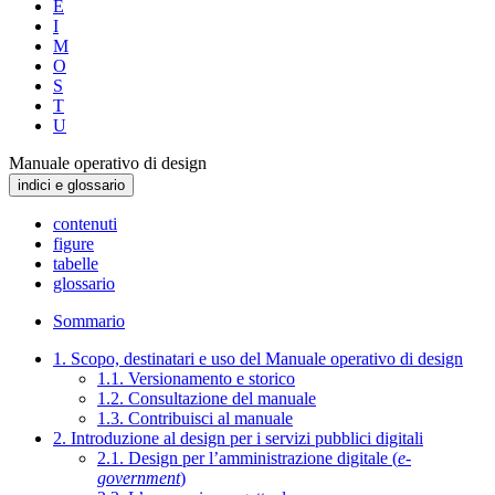
E
I
M
O
S
T
U
Manuale operativo di design
indici e glossario
contenuti
figure
tabelle
glossario
Sommario
1. Scopo, destinatari e uso del Manuale operativo di design
1.1. Versionamento e storico
1.2. Consultazione del manuale
1.3. Contribuisci al manuale
2. Introduzione al design per i servizi pubblici digitali
2.1. Design per l’amministrazione digitale (
e-
government
)