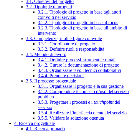
3.1. Obiettivi del progetto
3.2. Tipologie di progetti
3.2.1. Tipologie di progetto in base agli attori
coinvolti nel servizio
3.2.2. Tipologie di progetto in base al focus
3.2.3. Tipologie di progetto in base all’ambito di
intervento
3.3. Competenze, ruoli e figure coinvolte
3.3.1. Coordinatore di progetto
3.3.2. Definire ruoli e responsabilità
3.4. Metodo di lavoro
3.4.1. Definire processi, strumenti e rituali
3.4.2. Curare la documentazione di progetto
3.4.3. Organizzare tavoli tecnici collaborativi
3.4.4. Prendere decisioni
3.5. Il processo progettuale
3.5.1. Organizzare il progetto e la sua gestione
3.5.2. Comprendere il contesto d’uso del servizio
pubblico
3.5.3. Progettare i processi e i
touchpoint
del
servizio
3.5.4. Realizzare l’interfaccia utente del servizio
3.5.5. Validare la soluzione ottenuta
4. Ricerca progettuale
4.1. Ricerca primaria