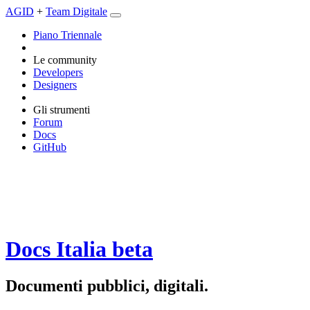
AGID
+
Team Digitale
Piano Triennale
Le community
Developers
Designers
Gli strumenti
Forum
Docs
GitHub
Docs Italia
beta
Documenti pubblici, digitali.