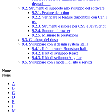
degradation
9.2. Strumenti di supporto allo sviluppo del software
9.2.1. Feature detection
9.2.2. Verificare le feature disponibili con Can I
use
9.2.3. Strumenti e risorse per CSS e JavaScript
9.2.4. Supporto browser
9.2.5. Misurare le prestazioni
9.3. Catalogo del riuso
9.4. Sviluppare con il design system .italia
9.4.1. Il framework Bootstrap Italia
9.4.2. Il kit di sviluppo React
9.4.3. Il kit di sviluppo Angular
9.5. Sviluppare con i modelli di sito e servizi
None
None
A
B
C
D
E
I
M