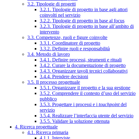
3.2. Tipologie di progetti
3.2.1. Tipologie di progetto in base agli attori
coinvolti nel servizio
3.2.2. Tipologie di progetto in base al focus
3.2.3. Tipologie di progetto in base all’ambito di
intervento
3.3. Competenze, ruoli e figure coinvolte
3.3.1. Coordinatore di progetto
3.3.2. Definire ruoli e responsabilità
3.4. Metodo di lavoro
3.4.1. Definire processi, strumenti e rituali
3.4.2. Curare la documentazione di progetto
3.4.3. Organizzare tavoli tecnici collaborativi
3.4.4. Prendere decisioni
3.5. Il processo progettuale
3.5.1. Organizzare il progetto e la sua gestione
3.5.2. Comprendere il contesto d’uso del servizio
pubblico
3.5.3. Progettare i processi e i
touchpoint
del
servizio
3.5.4. Realizzare l’interfaccia utente del servizio
3.5.5. Validare la soluzione ottenuta
4. Ricerca progettuale
4.1. Ricerca primaria
4.1.1. Interviste