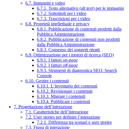
6.7. Immagini e video
6.7.1. Testo alternativo (alt text) per le immagini
6.7.2. Sottotitoli per i video
6.7.3. Trascrizioni per i video
6.8. Proprietà intellettuale e privacy
6.8.1. Pubblicazione di contenuti prodotti dalla
Pubblica Amministrazione
6.8.2. Pubblicazione di contenuti non prodotti
dalla Pubblica Amministrazione
6.8.3. Consenso dei soggetti ritratti
6.9. Ottimizzazione per i motori di ricerca (SEO)
6.9.1. I fattori
on-page
6.9.2. I fattori
off-page
6.9.3. Strumenti di diagnostica SEO: Search
Console
6.10. Gestire i contenuti
6.10.1. L’inventario dei contenuti
6.10.2. Revisionare i contenuti
6.10.3. Migrare i contenuti
6.10.4. Pubblicare i contenuti
7. Progettazione dell’interazione
7.1. Caratteristiche dell’interazione
7.2. User stories per definire l’interazione
7.2.1. Differenza tra scenari e user stories
7.3. Flussi di interazione