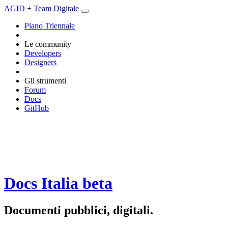
AGID
+
Team Digitale
Piano Triennale
Le community
Developers
Designers
Gli strumenti
Forum
Docs
GitHub
Docs Italia
beta
Documenti pubblici, digitali.