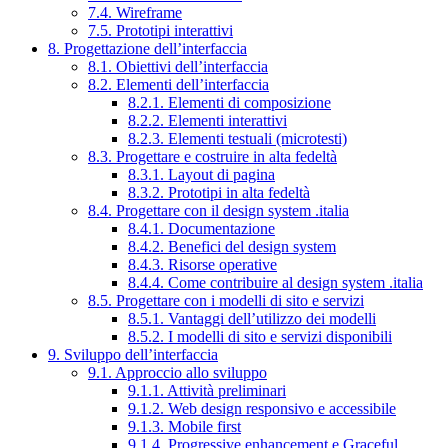
7.4. Wireframe
7.5. Prototipi interattivi
8. Progettazione dell’interfaccia
8.1. Obiettivi dell’interfaccia
8.2. Elementi dell’interfaccia
8.2.1. Elementi di composizione
8.2.2. Elementi interattivi
8.2.3. Elementi testuali (microtesti)
8.3. Progettare e costruire in alta fedeltà
8.3.1. Layout di pagina
8.3.2. Prototipi in alta fedeltà
8.4. Progettare con il design system .italia
8.4.1. Documentazione
8.4.2. Benefici del design system
8.4.3. Risorse operative
8.4.4. Come contribuire al design system .italia
8.5. Progettare con i modelli di sito e servizi
8.5.1. Vantaggi dell’utilizzo dei modelli
8.5.2. I modelli di sito e servizi disponibili
9. Sviluppo dell’interfaccia
9.1. Approccio allo sviluppo
9.1.1. Attività preliminari
9.1.2. Web design responsivo e accessibile
9.1.3. Mobile first
9.1.4. Progressive enhancement e Graceful