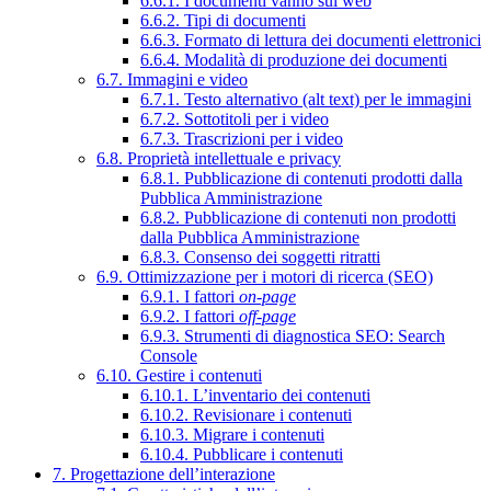
6.6.1. I documenti vanno sul web
6.6.2. Tipi di documenti
6.6.3. Formato di lettura dei documenti elettronici
6.6.4. Modalità di produzione dei documenti
6.7. Immagini e video
6.7.1. Testo alternativo (alt text) per le immagini
6.7.2. Sottotitoli per i video
6.7.3. Trascrizioni per i video
6.8. Proprietà intellettuale e privacy
6.8.1. Pubblicazione di contenuti prodotti dalla
Pubblica Amministrazione
6.8.2. Pubblicazione di contenuti non prodotti
dalla Pubblica Amministrazione
6.8.3. Consenso dei soggetti ritratti
6.9. Ottimizzazione per i motori di ricerca (SEO)
6.9.1. I fattori
on-page
6.9.2. I fattori
off-page
6.9.3. Strumenti di diagnostica SEO: Search
Console
6.10. Gestire i contenuti
6.10.1. L’inventario dei contenuti
6.10.2. Revisionare i contenuti
6.10.3. Migrare i contenuti
6.10.4. Pubblicare i contenuti
7. Progettazione dell’interazione