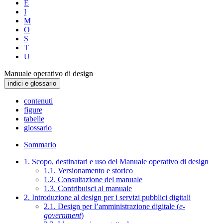
E
I
M
O
S
T
U
Manuale operativo di design
indici e glossario
contenuti
figure
tabelle
glossario
Sommario
1. Scopo, destinatari e uso del Manuale operativo di design
1.1. Versionamento e storico
1.2. Consultazione del manuale
1.3. Contribuisci al manuale
2. Introduzione al design per i servizi pubblici digitali
2.1. Design per l’amministrazione digitale (
e-
government
)