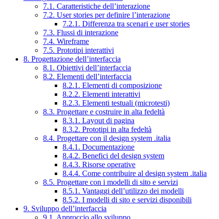
7.1. Caratteristiche dell’interazione
7.2. User stories per definire l’interazione
7.2.1. Differenza tra scenari e user stories
7.3. Flussi di interazione
7.4. Wireframe
7.5. Prototipi interattivi
8. Progettazione dell’interfaccia
8.1. Obiettivi dell’interfaccia
8.2. Elementi dell’interfaccia
8.2.1. Elementi di composizione
8.2.2. Elementi interattivi
8.2.3. Elementi testuali (microtesti)
8.3. Progettare e costruire in alta fedeltà
8.3.1. Layout di pagina
8.3.2. Prototipi in alta fedeltà
8.4. Progettare con il design system .italia
8.4.1. Documentazione
8.4.2. Benefici del design system
8.4.3. Risorse operative
8.4.4. Come contribuire al design system .italia
8.5. Progettare con i modelli di sito e servizi
8.5.1. Vantaggi dell’utilizzo dei modelli
8.5.2. I modelli di sito e servizi disponibili
9. Sviluppo dell’interfaccia
9.1. Approccio allo sviluppo