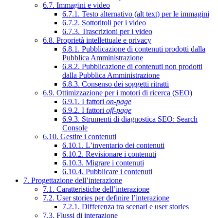
6.7. Immagini e video
6.7.1. Testo alternativo (alt text) per le immagini
6.7.2. Sottotitoli per i video
6.7.3. Trascrizioni per i video
6.8. Proprietà intellettuale e privacy
6.8.1. Pubblicazione di contenuti prodotti dalla
Pubblica Amministrazione
6.8.2. Pubblicazione di contenuti non prodotti
dalla Pubblica Amministrazione
6.8.3. Consenso dei soggetti ritratti
6.9. Ottimizzazione per i motori di ricerca (SEO)
6.9.1. I fattori
on-page
6.9.2. I fattori
off-page
6.9.3. Strumenti di diagnostica SEO: Search
Console
6.10. Gestire i contenuti
6.10.1. L’inventario dei contenuti
6.10.2. Revisionare i contenuti
6.10.3. Migrare i contenuti
6.10.4. Pubblicare i contenuti
7. Progettazione dell’interazione
7.1. Caratteristiche dell’interazione
7.2. User stories per definire l’interazione
7.2.1. Differenza tra scenari e user stories
7.3. Flussi di interazione