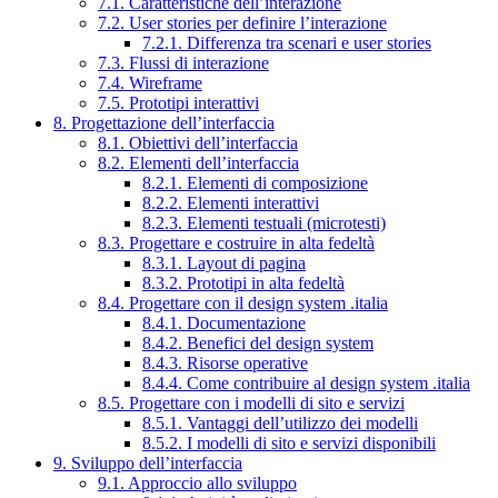
7.1. Caratteristiche dell’interazione
7.2. User stories per definire l’interazione
7.2.1. Differenza tra scenari e user stories
7.3. Flussi di interazione
7.4. Wireframe
7.5. Prototipi interattivi
8. Progettazione dell’interfaccia
8.1. Obiettivi dell’interfaccia
8.2. Elementi dell’interfaccia
8.2.1. Elementi di composizione
8.2.2. Elementi interattivi
8.2.3. Elementi testuali (microtesti)
8.3. Progettare e costruire in alta fedeltà
8.3.1. Layout di pagina
8.3.2. Prototipi in alta fedeltà
8.4. Progettare con il design system .italia
8.4.1. Documentazione
8.4.2. Benefici del design system
8.4.3. Risorse operative
8.4.4. Come contribuire al design system .italia
8.5. Progettare con i modelli di sito e servizi
8.5.1. Vantaggi dell’utilizzo dei modelli
8.5.2. I modelli di sito e servizi disponibili
9. Sviluppo dell’interfaccia
9.1. Approccio allo sviluppo