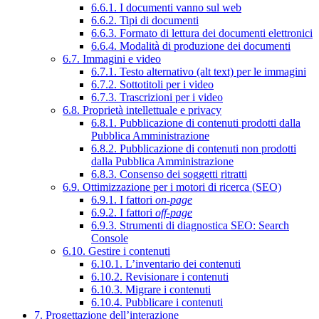
6.6.1. I documenti vanno sul web
6.6.2. Tipi di documenti
6.6.3. Formato di lettura dei documenti elettronici
6.6.4. Modalità di produzione dei documenti
6.7. Immagini e video
6.7.1. Testo alternativo (alt text) per le immagini
6.7.2. Sottotitoli per i video
6.7.3. Trascrizioni per i video
6.8. Proprietà intellettuale e privacy
6.8.1. Pubblicazione di contenuti prodotti dalla
Pubblica Amministrazione
6.8.2. Pubblicazione di contenuti non prodotti
dalla Pubblica Amministrazione
6.8.3. Consenso dei soggetti ritratti
6.9. Ottimizzazione per i motori di ricerca (SEO)
6.9.1. I fattori
on-page
6.9.2. I fattori
off-page
6.9.3. Strumenti di diagnostica SEO: Search
Console
6.10. Gestire i contenuti
6.10.1. L’inventario dei contenuti
6.10.2. Revisionare i contenuti
6.10.3. Migrare i contenuti
6.10.4. Pubblicare i contenuti
7. Progettazione dell’interazione