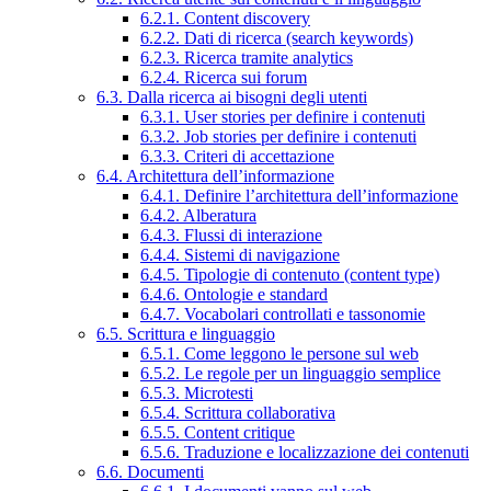
6.2.1. Content discovery
6.2.2. Dati di ricerca (search keywords)
6.2.3. Ricerca tramite analytics
6.2.4. Ricerca sui forum
6.3. Dalla ricerca ai bisogni degli utenti
6.3.1. User stories per definire i contenuti
6.3.2. Job stories per definire i contenuti
6.3.3. Criteri di accettazione
6.4. Architettura dell’informazione
6.4.1. Definire l’architettura dell’informazione
6.4.2. Alberatura
6.4.3. Flussi di interazione
6.4.4. Sistemi di navigazione
6.4.5. Tipologie di contenuto (content type)
6.4.6. Ontologie e standard
6.4.7. Vocabolari controllati e tassonomie
6.5. Scrittura e linguaggio
6.5.1. Come leggono le persone sul web
6.5.2. Le regole per un linguaggio semplice
6.5.3. Microtesti
6.5.4. Scrittura collaborativa
6.5.5. Content critique
6.5.6. Traduzione e localizzazione dei contenuti
6.6. Documenti