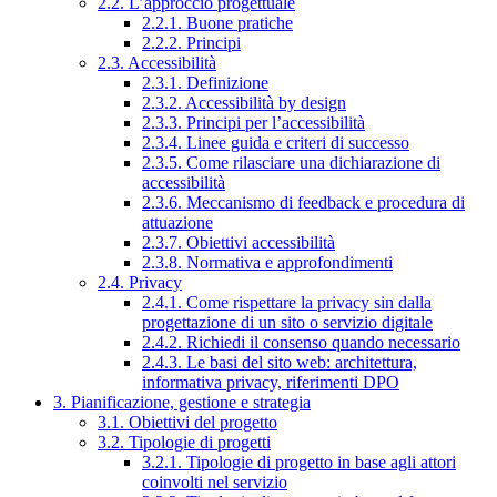
2.2. L’approccio progettuale
2.2.1. Buone pratiche
2.2.2. Principi
2.3. Accessibilità
2.3.1. Definizione
2.3.2. Accessibilità by design
2.3.3. Principi per l’accessibilità
2.3.4. Linee guida e criteri di successo
2.3.5. Come rilasciare una dichiarazione di
accessibilità
2.3.6. Meccanismo di feedback e procedura di
attuazione
2.3.7. Obiettivi accessibilità
2.3.8. Normativa e approfondimenti
2.4. Privacy
2.4.1. Come rispettare la privacy sin dalla
progettazione di un sito o servizio digitale
2.4.2. Richiedi il consenso quando necessario
2.4.3. Le basi del sito web: architettura,
informativa privacy, riferimenti DPO
3. Pianificazione, gestione e strategia
3.1. Obiettivi del progetto
3.2. Tipologie di progetti
3.2.1. Tipologie di progetto in base agli attori
coinvolti nel servizio