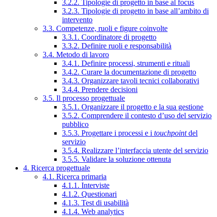
3.2.2. Tipologie di progetto in base al focus
3.2.3. Tipologie di progetto in base all’ambito di
intervento
3.3. Competenze, ruoli e figure coinvolte
3.3.1. Coordinatore di progetto
3.3.2. Definire ruoli e responsabilità
3.4. Metodo di lavoro
3.4.1. Definire processi, strumenti e rituali
3.4.2. Curare la documentazione di progetto
3.4.3. Organizzare tavoli tecnici collaborativi
3.4.4. Prendere decisioni
3.5. Il processo progettuale
3.5.1. Organizzare il progetto e la sua gestione
3.5.2. Comprendere il contesto d’uso del servizio
pubblico
3.5.3. Progettare i processi e i
touchpoint
del
servizio
3.5.4. Realizzare l’interfaccia utente del servizio
3.5.5. Validare la soluzione ottenuta
4. Ricerca progettuale
4.1. Ricerca primaria
4.1.1. Interviste
4.1.2. Questionari
4.1.3. Test di usabilità
4.1.4. Web analytics