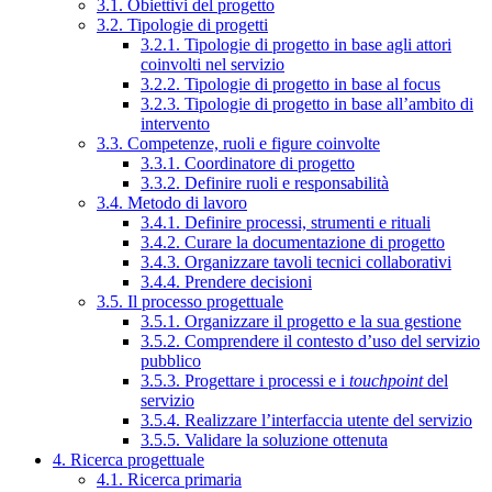
3.1. Obiettivi del progetto
3.2. Tipologie di progetti
3.2.1. Tipologie di progetto in base agli attori
coinvolti nel servizio
3.2.2. Tipologie di progetto in base al focus
3.2.3. Tipologie di progetto in base all’ambito di
intervento
3.3. Competenze, ruoli e figure coinvolte
3.3.1. Coordinatore di progetto
3.3.2. Definire ruoli e responsabilità
3.4. Metodo di lavoro
3.4.1. Definire processi, strumenti e rituali
3.4.2. Curare la documentazione di progetto
3.4.3. Organizzare tavoli tecnici collaborativi
3.4.4. Prendere decisioni
3.5. Il processo progettuale
3.5.1. Organizzare il progetto e la sua gestione
3.5.2. Comprendere il contesto d’uso del servizio
pubblico
3.5.3. Progettare i processi e i
touchpoint
del
servizio
3.5.4. Realizzare l’interfaccia utente del servizio
3.5.5. Validare la soluzione ottenuta
4. Ricerca progettuale
4.1. Ricerca primaria