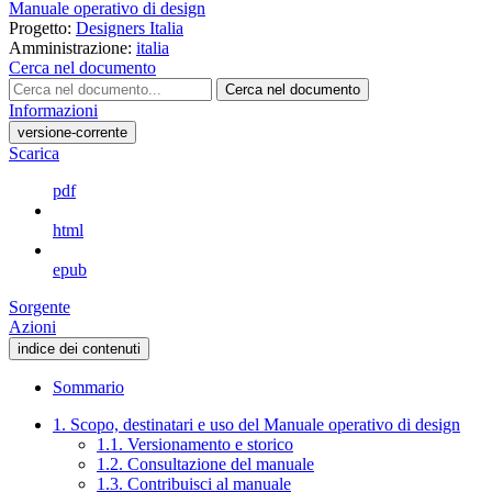
Manuale operativo di design
Progetto:
Designers Italia
Amministrazione:
italia
Cerca nel documento
Cerca nel documento
Informazioni
versione-corrente
Scarica
pdf
html
epub
Sorgente
Azioni
indice dei contenuti
Sommario
1. Scopo, destinatari e uso del Manuale operativo di design
1.1. Versionamento e storico
1.2. Consultazione del manuale
1.3. Contribuisci al manuale