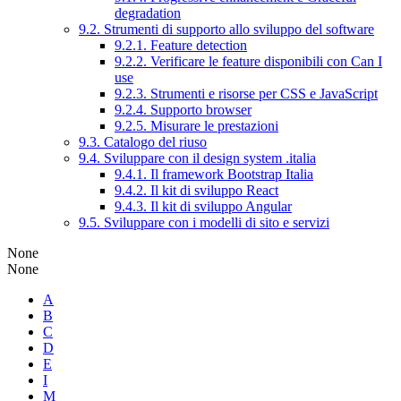
degradation
9.2. Strumenti di supporto allo sviluppo del software
9.2.1. Feature detection
9.2.2. Verificare le feature disponibili con Can I
use
9.2.3. Strumenti e risorse per CSS e JavaScript
9.2.4. Supporto browser
9.2.5. Misurare le prestazioni
9.3. Catalogo del riuso
9.4. Sviluppare con il design system .italia
9.4.1. Il framework Bootstrap Italia
9.4.2. Il kit di sviluppo React
9.4.3. Il kit di sviluppo Angular
9.5. Sviluppare con i modelli di sito e servizi
None
None
A
B
C
D
E
I
M