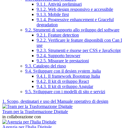
9.1.1. Attività preliminari
9.1.2. Web design responsivo e accessibile
9.1.3. Mobile first
9.1.4. Progressive enhancement e Graceful
degradation
9.2. Strumenti di supporto allo sviluppo del software
9.2.1. Feature detection
9.2.2. Verificare le feature disponibili con Can I
use
9.2.3. Strumenti e risorse per CSS e JavaScript
9.2.4. Supporto browser
9.2.5. Misurare le prestazioni
9.3. Catalogo del riuso
9.4. Sviluppare con il design system .italia
9.4.1. Il framework Bootstrap Italia
9.4.2. Il kit di sviluppo React
9.4.3. Il kit di sviluppo Angular
9.5. Sviluppare con i modelli di sito e servizi
1. Scopo, destinatari e uso del Manuale operativo di design
Team per la Trasformazione Digitale
in collaborazione con
Agenzia per l'Italia Digitale