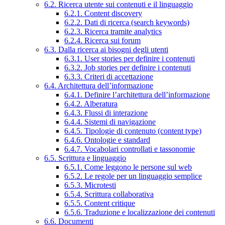
6.2. Ricerca utente sui contenuti e il linguaggio
6.2.1. Content discovery
6.2.2. Dati di ricerca (search keywords)
6.2.3. Ricerca tramite analytics
6.2.4. Ricerca sui forum
6.3. Dalla ricerca ai bisogni degli utenti
6.3.1. User stories per definire i contenuti
6.3.2. Job stories per definire i contenuti
6.3.3. Criteri di accettazione
6.4. Architettura dell’informazione
6.4.1. Definire l’architettura dell’informazione
6.4.2. Alberatura
6.4.3. Flussi di interazione
6.4.4. Sistemi di navigazione
6.4.5. Tipologie di contenuto (content type)
6.4.6. Ontologie e standard
6.4.7. Vocabolari controllati e tassonomie
6.5. Scrittura e linguaggio
6.5.1. Come leggono le persone sul web
6.5.2. Le regole per un linguaggio semplice
6.5.3. Microtesti
6.5.4. Scrittura collaborativa
6.5.5. Content critique
6.5.6. Traduzione e localizzazione dei contenuti
6.6. Documenti