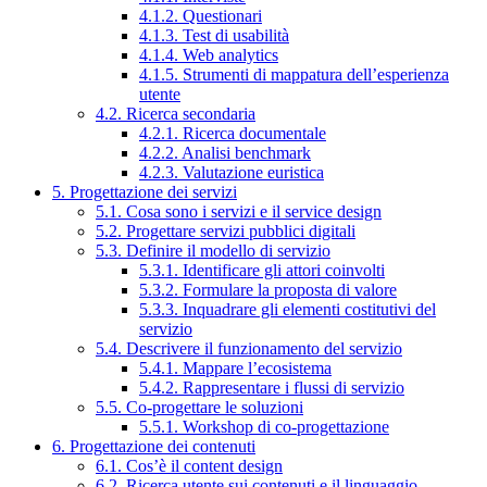
4.1.2. Questionari
4.1.3. Test di usabilità
4.1.4. Web analytics
4.1.5. Strumenti di mappatura dell’esperienza
utente
4.2. Ricerca secondaria
4.2.1. Ricerca documentale
4.2.2. Analisi benchmark
4.2.3. Valutazione euristica
5. Progettazione dei servizi
5.1. Cosa sono i servizi e il service design
5.2. Progettare servizi pubblici digitali
5.3. Definire il modello di servizio
5.3.1. Identificare gli attori coinvolti
5.3.2. Formulare la proposta di valore
5.3.3. Inquadrare gli elementi costitutivi del
servizio
5.4. Descrivere il funzionamento del servizio
5.4.1. Mappare l’ecosistema
5.4.2. Rappresentare i flussi di servizio
5.5. Co-progettare le soluzioni
5.5.1. Workshop di co-progettazione
6. Progettazione dei contenuti
6.1. Cos’è il content design
6.2. Ricerca utente sui contenuti e il linguaggio