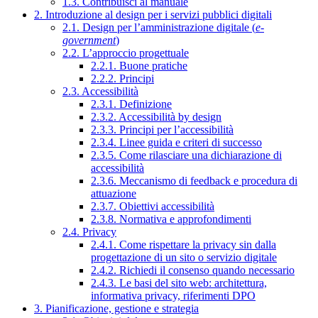
1.3. Contribuisci al manuale
2. Introduzione al design per i servizi pubblici digitali
2.1. Design per l’amministrazione digitale (
e-
government
)
2.2. L’approccio progettuale
2.2.1. Buone pratiche
2.2.2. Principi
2.3. Accessibilità
2.3.1. Definizione
2.3.2. Accessibilità by design
2.3.3. Principi per l’accessibilità
2.3.4. Linee guida e criteri di successo
2.3.5. Come rilasciare una dichiarazione di
accessibilità
2.3.6. Meccanismo di feedback e procedura di
attuazione
2.3.7. Obiettivi accessibilità
2.3.8. Normativa e approfondimenti
2.4. Privacy
2.4.1. Come rispettare la privacy sin dalla
progettazione di un sito o servizio digitale
2.4.2. Richiedi il consenso quando necessario
2.4.3. Le basi del sito web: architettura,
informativa privacy, riferimenti DPO
3. Pianificazione, gestione e strategia