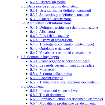
6.2.4. Ricerca sui forum
6.3. Dalla ricerca ai bisogni degli utenti
6.3.1. User stories per definire i contenuti
6.3.2. Job stories per definire i contenuti
6.3.3. Criteri di accettazione
6.4. Architettura dell’informazione
6.4.1. Definire l’architettura dell’informazione
6.4.2. Alberatura
6.4.3. Flussi di interazione
6.4.4. Sistemi di navigazione
6.4.5. Tipologie di contenuto (content type)
6.4.6. Ontologie e standard
6.4.7. Vocabolari controllati e tassonomie
6.5. Scrittura e linguaggio
6.5.1. Come leggono le persone sul web
6.5.2. Le regole per un linguaggio semplice
6.5.3. Microtesti
6.5.4. Scrittura collaborativa
6.5.5. Content critique
6.5.6. Traduzione e localizzazione dei contenuti
6.6. Documenti
6.6.1. I documenti vanno sul web
6.6.2. Tipi di documenti
6.6.3. Formato di lettura dei documenti elettronici
6.6.4. Modalità di produzione dei documenti