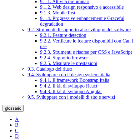
9.1.1. Attività preliminari
9.1.2. Web design responsivo e accessibile
9.1.3. Mobile first
9.1.4. Progressive enhancement e Graceful
degradation
9.2. Strumenti di supporto allo sviluppo del software
9.2.1. Feature detection
9.2.2. Verificare le feature disponibili con Can I
use
9.2.3. Strumenti e risorse per CSS e JavaScript
9.2.4. Supporto browser
9.2.5. Misurare le prestazioni
9.3. Catalogo del riuso
9.4. Sviluppare con il design system .italia
9.4.1. Il framework Bootstrap Italia
9.4.2. Il kit di sviluppo React
9.4.3. Il kit di sviluppo Angular
9.5. Sviluppare con i modelli di sito e servizi
glossario
A
B
C
D