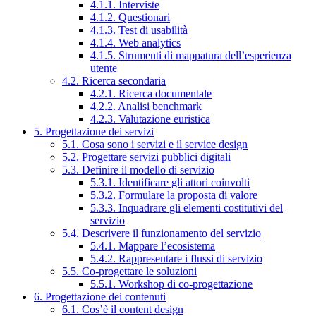
4.1.1. Interviste
4.1.2. Questionari
4.1.3. Test di usabilità
4.1.4. Web analytics
4.1.5. Strumenti di mappatura dell’esperienza
utente
4.2. Ricerca secondaria
4.2.1. Ricerca documentale
4.2.2. Analisi benchmark
4.2.3. Valutazione euristica
5. Progettazione dei servizi
5.1. Cosa sono i servizi e il service design
5.2. Progettare servizi pubblici digitali
5.3. Definire il modello di servizio
5.3.1. Identificare gli attori coinvolti
5.3.2. Formulare la proposta di valore
5.3.3. Inquadrare gli elementi costitutivi del
servizio
5.4. Descrivere il funzionamento del servizio
5.4.1. Mappare l’ecosistema
5.4.2. Rappresentare i flussi di servizio
5.5. Co-progettare le soluzioni
5.5.1. Workshop di co-progettazione
6. Progettazione dei contenuti
6.1. Cos’è il content design