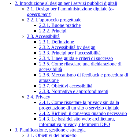
2. Introduzione al design per i servizi pubblici digitali
2.1. Design per l’amministrazione digitale (
e-
government
)
2.2. L’approccio progettuale
2.2.1. Buone pratiche
2.2.2. Principi
2.3. Accessibilità
2.3.1. Definizione
2.3.2. Accessibilità by design
2.3.3. Principi per l’accessibilità
2.3.4. Linee guida e criteri di successo
2.3.5. Come rilasciare una dichiarazione di
accessibilità
2.3.6. Meccanismo di feedback e procedura di
attuazione
2.3.7. Obiettivi accessibilità
2.3.8. Normativa e approfondimenti
2.4. Privacy
2.4.1. Come rispettare la privacy sin dalla
progettazione di un sito o servizio digitale
2.4.2. Richiedi il consenso quando necessario
2.4.3. Le basi del sito web: architettura,
informativa privacy, riferimenti DPO
3. Pianificazione, gestione e strategia
3.1. Obiettivi del progetto