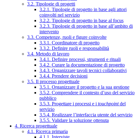
3.2. Tipologie di progetti
3.2.1. Tipologie di progetto in base agli attori
coinvolti nel servizio
3.2.2. Tipologie di progetto in base al focus
3.2.3. Tipologie di progetto in base all’ambito di
intervento
3.3. Competenze, ruoli e figure coinvolte
3.3.1. Coordinatore di progetto
3.3.2. Definire ruoli e responsabilità
3.4. Metodo di lavoro
3.4.1. Definire processi, strumenti e rituali
3.4.2. Curare la documentazione di progetto
3.4.3. Organizzare tavoli tecnici collaborativi
3.4.4. Prendere decisioni
3.5. Il processo progettuale
3.5.1. Organizzare il progetto e la sua gestione
3.5.2. Comprendere il contesto d’uso del servizio
pubblico
3.5.3. Progettare i processi e i
touchpoint
del
servizio
3.5.4. Realizzare l’interfaccia utente del servizio
3.5.5. Validare la soluzione ottenuta
4. Ricerca progettuale
4.1. Ricerca primaria
4.1.1. Interviste