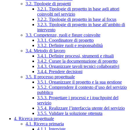
3.2. Tipologie di progetti
3.2.1. Tipologie di progetto in base agli attori
coinvolti nel servizio
3.2.2. Tipologie di progetto in base al focus
3.2.3. Tipologie di progetto in base all’ambito di
intervento
3.3. Competenze, ruoli e figure coinvolte
3.3.1. Coordinatore di progetto
3.3.2. Definire ruoli e responsabilità
3.4. Metodo di lavoro
3.4.1. Definire processi, strumenti e rituali
3.4.2. Curare la documentazione di progetto
3.4.3. Organizzare tavoli tecnici collaborativi
3.4.4. Prendere decisioni
3.5. Il processo progettuale
3.5.1. Organizzare il progetto e la sua gestione
3.5.2. Comprendere il contesto d’uso del servizio
pubblico
3.5.3. Progettare i processi e i
touchpoint
del
servizio
3.5.4. Realizzare l’interfaccia utente del servizio
3.5.5. Validare la soluzione ottenuta
4. Ricerca progettuale
4.1. Ricerca primaria
4.1.1. Interviste