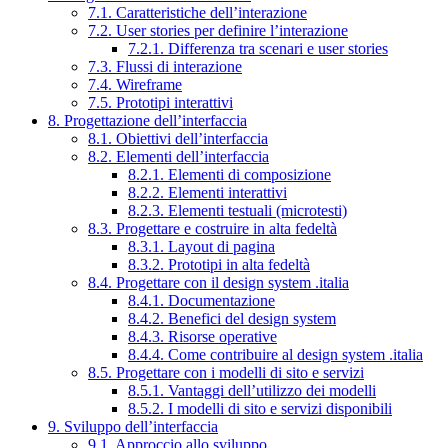
7.1. Caratteristiche dell’interazione
7.2. User stories per definire l’interazione
7.2.1. Differenza tra scenari e user stories
7.3. Flussi di interazione
7.4. Wireframe
7.5. Prototipi interattivi
8. Progettazione dell’interfaccia
8.1. Obiettivi dell’interfaccia
8.2. Elementi dell’interfaccia
8.2.1. Elementi di composizione
8.2.2. Elementi interattivi
8.2.3. Elementi testuali (microtesti)
8.3. Progettare e costruire in alta fedeltà
8.3.1. Layout di pagina
8.3.2. Prototipi in alta fedeltà
8.4. Progettare con il design system .italia
8.4.1. Documentazione
8.4.2. Benefici del design system
8.4.3. Risorse operative
8.4.4. Come contribuire al design system .italia
8.5. Progettare con i modelli di sito e servizi
8.5.1. Vantaggi dell’utilizzo dei modelli
8.5.2. I modelli di sito e servizi disponibili
9. Sviluppo dell’interfaccia
9.1. Approccio allo sviluppo