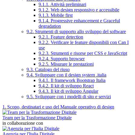
9.1.1. Attività preliminari
9.1.2. Web design responsivo e accessibile
9.1.3. Mobile first
9.1.4. Progressive enhancement e Graceful
degradation
9.2. Strumenti di supporto allo sviluppo del software
9.2.1. Feature detection
9.2.2. Verificare le feature disponibili con Can I
use
9.2.3. Strumenti e risorse per CSS e JavaScript
9.2.4. Supporto browser
9.2.5. Misurare le prestazioni
9.3. Catalogo del riuso
9.4. Sviluppare con il design system .italia
9.4.1. Il framework Bootstrap Italia
9.4.2. Il kit di sviluppo React
9.4.3. Il kit di sviluppo Angular
9.5. Sviluppare con i modelli di sito e servizi
1. Scopo, destinatari e uso del Manuale operativo di design
Team per la Trasformazione Digitale
in collaborazione con
Agenzia per l'Italia Digitale