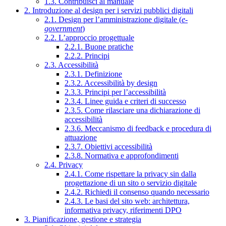
1.3. Contribuisci al manuale
2. Introduzione al design per i servizi pubblici digitali
2.1. Design per l’amministrazione digitale (
e-
government
)
2.2. L’approccio progettuale
2.2.1. Buone pratiche
2.2.2. Principi
2.3. Accessibilità
2.3.1. Definizione
2.3.2. Accessibilità by design
2.3.3. Principi per l’accessibilità
2.3.4. Linee guida e criteri di successo
2.3.5. Come rilasciare una dichiarazione di
accessibilità
2.3.6. Meccanismo di feedback e procedura di
attuazione
2.3.7. Obiettivi accessibilità
2.3.8. Normativa e approfondimenti
2.4. Privacy
2.4.1. Come rispettare la privacy sin dalla
progettazione di un sito o servizio digitale
2.4.2. Richiedi il consenso quando necessario
2.4.3. Le basi del sito web: architettura,
informativa privacy, riferimenti DPO
3. Pianificazione, gestione e strategia