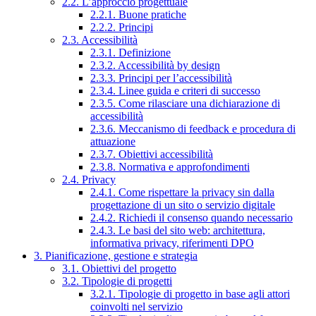
2.2. L’approccio progettuale
2.2.1. Buone pratiche
2.2.2. Principi
2.3. Accessibilità
2.3.1. Definizione
2.3.2. Accessibilità by design
2.3.3. Principi per l’accessibilità
2.3.4. Linee guida e criteri di successo
2.3.5. Come rilasciare una dichiarazione di
accessibilità
2.3.6. Meccanismo di feedback e procedura di
attuazione
2.3.7. Obiettivi accessibilità
2.3.8. Normativa e approfondimenti
2.4. Privacy
2.4.1. Come rispettare la privacy sin dalla
progettazione di un sito o servizio digitale
2.4.2. Richiedi il consenso quando necessario
2.4.3. Le basi del sito web: architettura,
informativa privacy, riferimenti DPO
3. Pianificazione, gestione e strategia
3.1. Obiettivi del progetto
3.2. Tipologie di progetti
3.2.1. Tipologie di progetto in base agli attori
coinvolti nel servizio