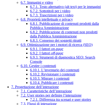
6.7. Immagini e video
6.7.1. Testo alternativo (alt text) per le immagini
6.7.2. Sottotitoli per i video
6.7.3. Trascrizioni per i video
6.8. Proprietà intellettuale e privacy
6.8.1. Pubblicazione di contenuti prodotti dalla
Pubblica Amministrazione
6.8.2. Pubblicazione di contenuti non prodotti
dalla Pubblica Amministrazione
6.8.3. Consenso dei soggetti ritratti
6.9. Ottimizzazione per i motori di ricerca (SEO)
6.9.1. I fattori
on-page
6.9.2. I fattori
off-page
6.9.3. Strumenti di diagnostica SEO: Search
Console
6.10. Gestire i contenuti
6.10.1. L’inventario dei contenuti
6.10.2. Revisionare i contenuti
6.10.3. Migrare i contenuti
6.10.4. Pubblicare i contenuti
7. Progettazione dell’interazione
7.1. Caratteristiche dell’interazione
7.2. User stories per definire l’interazione
7.2.1. Differenza tra scenari e user stories
7.3. Flussi di interazione