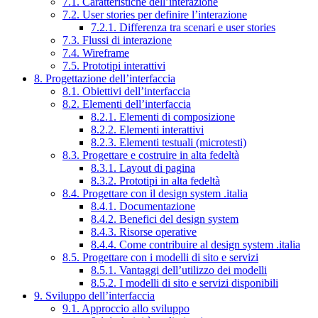
7.1. Caratteristiche dell’interazione
7.2. User stories per definire l’interazione
7.2.1. Differenza tra scenari e user stories
7.3. Flussi di interazione
7.4. Wireframe
7.5. Prototipi interattivi
8. Progettazione dell’interfaccia
8.1. Obiettivi dell’interfaccia
8.2. Elementi dell’interfaccia
8.2.1. Elementi di composizione
8.2.2. Elementi interattivi
8.2.3. Elementi testuali (microtesti)
8.3. Progettare e costruire in alta fedeltà
8.3.1. Layout di pagina
8.3.2. Prototipi in alta fedeltà
8.4. Progettare con il design system .italia
8.4.1. Documentazione
8.4.2. Benefici del design system
8.4.3. Risorse operative
8.4.4. Come contribuire al design system .italia
8.5. Progettare con i modelli di sito e servizi
8.5.1. Vantaggi dell’utilizzo dei modelli
8.5.2. I modelli di sito e servizi disponibili
9. Sviluppo dell’interfaccia
9.1. Approccio allo sviluppo