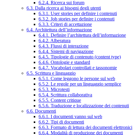
6.2.4. Ricerca sui forum
6.3. Dalla ricerca ai bisogni degli utenti
6.3.1. User stories per definire i contenuti
6.3.2. Job stories per definire i contenuti
6.3.3. Criteri di accettazione
6.4. Architettura dell’informazione
6.4.1. Definire l’architettura dell’informazione
6.4.2. Alberatura
6.4.3. Flussi di interazione
6.4.4. Sistemi di navigazione
6.4.5. Tipologie di contenuto (content type)
6.4.6. Ontologie e standard
6.4.7. Vocabolari controllati e tassonomie
6.5. Scrittura e linguaggio
6.5.1. Come leggono le persone sul web
6.5.2. Le regole per un linguaggio semplice
6.5.3. Microtesti
6.5.4. Scrittura collaborativa
6.5.5. Content critique
6.5.6. Traduzione e localizzazione dei contenuti
6.6. Documenti
6.6.1. I documenti vanno sul web
6.6.2. Tipi di documenti
6.6.3. Formato di lettura dei documenti elettronici
6.6.4. Modalità di produzione dei documenti