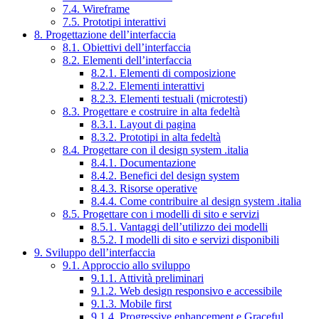
7.4. Wireframe
7.5. Prototipi interattivi
8. Progettazione dell’interfaccia
8.1. Obiettivi dell’interfaccia
8.2. Elementi dell’interfaccia
8.2.1. Elementi di composizione
8.2.2. Elementi interattivi
8.2.3. Elementi testuali (microtesti)
8.3. Progettare e costruire in alta fedeltà
8.3.1. Layout di pagina
8.3.2. Prototipi in alta fedeltà
8.4. Progettare con il design system .italia
8.4.1. Documentazione
8.4.2. Benefici del design system
8.4.3. Risorse operative
8.4.4. Come contribuire al design system .italia
8.5. Progettare con i modelli di sito e servizi
8.5.1. Vantaggi dell’utilizzo dei modelli
8.5.2. I modelli di sito e servizi disponibili
9. Sviluppo dell’interfaccia
9.1. Approccio allo sviluppo
9.1.1. Attività preliminari
9.1.2. Web design responsivo e accessibile
9.1.3. Mobile first
9.1.4. Progressive enhancement e Graceful