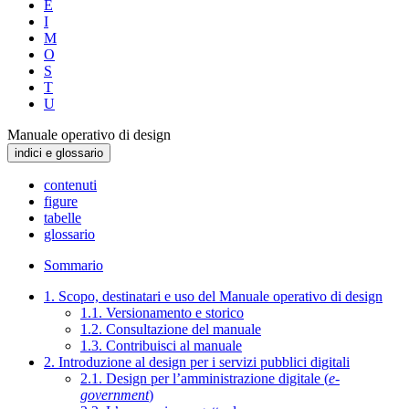
E
I
M
O
S
T
U
Manuale operativo di design
indici e glossario
contenuti
figure
tabelle
glossario
Sommario
1. Scopo, destinatari e uso del Manuale operativo di design
1.1. Versionamento e storico
1.2. Consultazione del manuale
1.3. Contribuisci al manuale
2. Introduzione al design per i servizi pubblici digitali
2.1. Design per l’amministrazione digitale (
e-
government
)