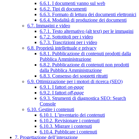
6.6.1. I documenti vanno sul web
6.6.2. Tipi di documenti
6.6.3. Formato di lettura dei documenti elettronici
6.6.4. Modalità di produzione dei documenti
6.7. Immagini e video
6.7.1. Testo alternativo (alt text) per le immagini
6.7.2. Sottotitoli per i video
6.7.3. Trascrizioni per i video
6.8. Proprietà intellettuale e privacy
6.8.1. Pubblicazione di contenuti prodotti dalla
Pubblica Amministrazione
6.8.2. Pubblicazione di contenuti non prodotti
dalla Pubblica Amministrazione
6.8.3. Consenso dei soggetti ritratti
6.9. Ottimizzazione per i motori di ricerca (SEO)
6.9.1. I fattori
on-page
6.9.2. I fattori
off-page
6.9.3. Strumenti di diagnostica SEO: Search
Console
6.10. Gestire i contenuti
6.10.1. L’inventario dei contenuti
6.10.2. Revisionare i contenuti
6.10.3. Migrare i contenuti
6.10.4. Pubblicare i contenuti
7. Progettazione dell’interazione