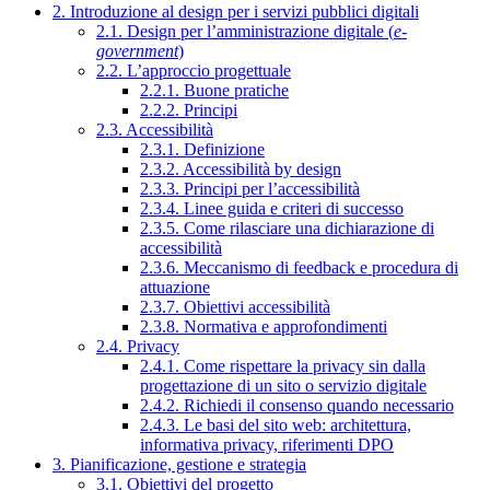
2. Introduzione al design per i servizi pubblici digitali
2.1. Design per l’amministrazione digitale (
e-
government
)
2.2. L’approccio progettuale
2.2.1. Buone pratiche
2.2.2. Principi
2.3. Accessibilità
2.3.1. Definizione
2.3.2. Accessibilità by design
2.3.3. Principi per l’accessibilità
2.3.4. Linee guida e criteri di successo
2.3.5. Come rilasciare una dichiarazione di
accessibilità
2.3.6. Meccanismo di feedback e procedura di
attuazione
2.3.7. Obiettivi accessibilità
2.3.8. Normativa e approfondimenti
2.4. Privacy
2.4.1. Come rispettare la privacy sin dalla
progettazione di un sito o servizio digitale
2.4.2. Richiedi il consenso quando necessario
2.4.3. Le basi del sito web: architettura,
informativa privacy, riferimenti DPO
3. Pianificazione, gestione e strategia
3.1. Obiettivi del progetto