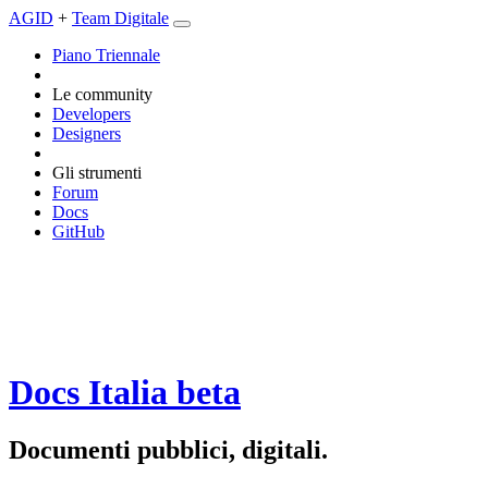
AGID
+
Team Digitale
Piano Triennale
Le community
Developers
Designers
Gli strumenti
Forum
Docs
GitHub
Docs Italia
beta
Documenti pubblici, digitali.