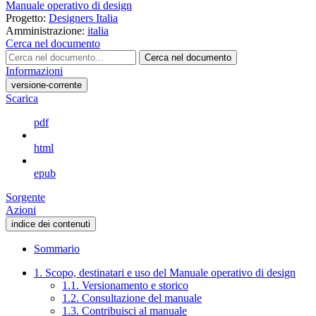
Manuale operativo di design
Progetto:
Designers Italia
Amministrazione:
italia
Cerca nel documento
Cerca nel documento
Informazioni
versione-corrente
Scarica
pdf
html
epub
Sorgente
Azioni
indice dei contenuti
Sommario
1. Scopo, destinatari e uso del Manuale operativo di design
1.1. Versionamento e storico
1.2. Consultazione del manuale
1.3. Contribuisci al manuale