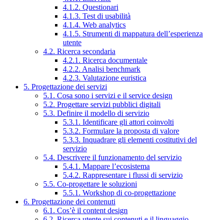
4.1.2. Questionari
4.1.3. Test di usabilità
4.1.4. Web analytics
4.1.5. Strumenti di mappatura dell’esperienza
utente
4.2. Ricerca secondaria
4.2.1. Ricerca documentale
4.2.2. Analisi benchmark
4.2.3. Valutazione euristica
5. Progettazione dei servizi
5.1. Cosa sono i servizi e il service design
5.2. Progettare servizi pubblici digitali
5.3. Definire il modello di servizio
5.3.1. Identificare gli attori coinvolti
5.3.2. Formulare la proposta di valore
5.3.3. Inquadrare gli elementi costitutivi del
servizio
5.4. Descrivere il funzionamento del servizio
5.4.1. Mappare l’ecosistema
5.4.2. Rappresentare i flussi di servizio
5.5. Co-progettare le soluzioni
5.5.1. Workshop di co-progettazione
6. Progettazione dei contenuti
6.1. Cos’è il content design
6.2. Ricerca utente sui contenuti e il linguaggio