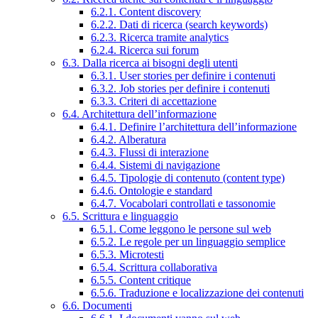
6.2.1. Content discovery
6.2.2. Dati di ricerca (search keywords)
6.2.3. Ricerca tramite analytics
6.2.4. Ricerca sui forum
6.3. Dalla ricerca ai bisogni degli utenti
6.3.1. User stories per definire i contenuti
6.3.2. Job stories per definire i contenuti
6.3.3. Criteri di accettazione
6.4. Architettura dell’informazione
6.4.1. Definire l’architettura dell’informazione
6.4.2. Alberatura
6.4.3. Flussi di interazione
6.4.4. Sistemi di navigazione
6.4.5. Tipologie di contenuto (content type)
6.4.6. Ontologie e standard
6.4.7. Vocabolari controllati e tassonomie
6.5. Scrittura e linguaggio
6.5.1. Come leggono le persone sul web
6.5.2. Le regole per un linguaggio semplice
6.5.3. Microtesti
6.5.4. Scrittura collaborativa
6.5.5. Content critique
6.5.6. Traduzione e localizzazione dei contenuti
6.6. Documenti