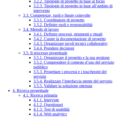
3.2.2. Tipologie di progetto in base al focus
3.2.3. Tipologie di progetto in base all’ambito di
intervento
3.3. Competenze, ruoli e figure coinvolte
3.3.1. Coordinatore di progetto
3.3.2. Definire ruoli e responsabilità
3.4. Metodo di lavoro
3.4.1. Definire processi, strumenti e rituali
3.4.2. Curare la documentazione di progetto
3.4.3. Organizzare tavoli tecnici collaborativi
3.4.4. Prendere decisioni
3.5. Il processo progettuale
3.5.1. Organizzare il progetto e la sua gestione
3.5.2. Comprendere il contesto d’uso del servizio
pubblico
3.5.3. Progettare i processi e i
touchpoint
del
servizio
3.5.4. Realizzare l’interfaccia utente del servizio
3.5.5. Validare la soluzione ottenuta
4. Ricerca progettuale
4.1. Ricerca primaria
4.1.1. Interviste
4.1.2. Questionari
4.1.3. Test di usabilità
4.1.4. Web analytics