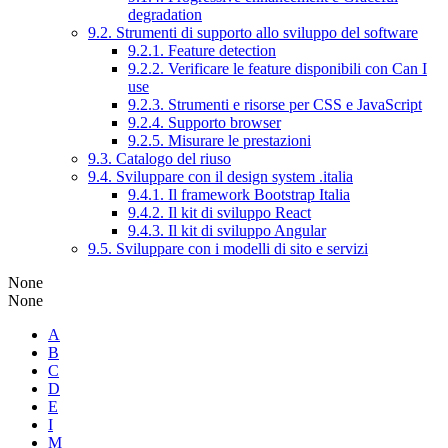
degradation
9.2. Strumenti di supporto allo sviluppo del software
9.2.1. Feature detection
9.2.2. Verificare le feature disponibili con Can I
use
9.2.3. Strumenti e risorse per CSS e JavaScript
9.2.4. Supporto browser
9.2.5. Misurare le prestazioni
9.3. Catalogo del riuso
9.4. Sviluppare con il design system .italia
9.4.1. Il framework Bootstrap Italia
9.4.2. Il kit di sviluppo React
9.4.3. Il kit di sviluppo Angular
9.5. Sviluppare con i modelli di sito e servizi
None
None
A
B
C
D
E
I
M