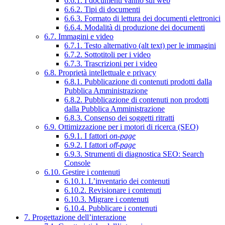
6.6.1. I documenti vanno sul web
6.6.2. Tipi di documenti
6.6.3. Formato di lettura dei documenti elettronici
6.6.4. Modalità di produzione dei documenti
6.7. Immagini e video
6.7.1. Testo alternativo (alt text) per le immagini
6.7.2. Sottotitoli per i video
6.7.3. Trascrizioni per i video
6.8. Proprietà intellettuale e privacy
6.8.1. Pubblicazione di contenuti prodotti dalla
Pubblica Amministrazione
6.8.2. Pubblicazione di contenuti non prodotti
dalla Pubblica Amministrazione
6.8.3. Consenso dei soggetti ritratti
6.9. Ottimizzazione per i motori di ricerca (SEO)
6.9.1. I fattori
on-page
6.9.2. I fattori
off-page
6.9.3. Strumenti di diagnostica SEO: Search
Console
6.10. Gestire i contenuti
6.10.1. L’inventario dei contenuti
6.10.2. Revisionare i contenuti
6.10.3. Migrare i contenuti
6.10.4. Pubblicare i contenuti
7. Progettazione dell’interazione