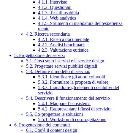
4.1.1. Interviste
4.1.2. Questionari
4.1.3. Test di usabilità
4.1.4. Web analytics
4.1.5. Strumenti di mappatura dell’esperienza
utente
4.2. Ricerca secondaria
4.2.1. Ricerca documentale
4.2.2. Analisi benchmark
4.2.3. Valutazione euristica
5. Progettazione dei servizi
5.1. Cosa sono i servizi e il service design
5.2. Progettare servizi pubblici digitali
5.3. Definire il modello di servizio
5.3.1. Identificare gli attori coinvolti
5.3.2. Formulare la proposta di valore
5.3.3. Inquadrare gli elementi costitutivi del
servizio
5.4. Descrivere il funzionamento del servizio
5.4.1. Mappare l’ecosistema
5.4.2. Rappresentare i flussi di servizio
5.5. Co-progettare le soluzioni
5.5.1. Workshop di co-progettazione
6. Progettazione dei contenuti
6.1. Cos’è il content design