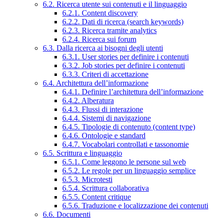
6.2. Ricerca utente sui contenuti e il linguaggio
6.2.1. Content discovery
6.2.2. Dati di ricerca (search keywords)
6.2.3. Ricerca tramite analytics
6.2.4. Ricerca sui forum
6.3. Dalla ricerca ai bisogni degli utenti
6.3.1. User stories per definire i contenuti
6.3.2. Job stories per definire i contenuti
6.3.3. Criteri di accettazione
6.4. Architettura dell’informazione
6.4.1. Definire l’architettura dell’informazione
6.4.2. Alberatura
6.4.3. Flussi di interazione
6.4.4. Sistemi di navigazione
6.4.5. Tipologie di contenuto (content type)
6.4.6. Ontologie e standard
6.4.7. Vocabolari controllati e tassonomie
6.5. Scrittura e linguaggio
6.5.1. Come leggono le persone sul web
6.5.2. Le regole per un linguaggio semplice
6.5.3. Microtesti
6.5.4. Scrittura collaborativa
6.5.5. Content critique
6.5.6. Traduzione e localizzazione dei contenuti
6.6. Documenti