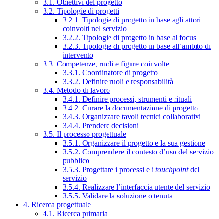
3.1. Obiettivi del progetto
3.2. Tipologie di progetti
3.2.1. Tipologie di progetto in base agli attori
coinvolti nel servizio
3.2.2. Tipologie di progetto in base al focus
3.2.3. Tipologie di progetto in base all’ambito di
intervento
3.3. Competenze, ruoli e figure coinvolte
3.3.1. Coordinatore di progetto
3.3.2. Definire ruoli e responsabilità
3.4. Metodo di lavoro
3.4.1. Definire processi, strumenti e rituali
3.4.2. Curare la documentazione di progetto
3.4.3. Organizzare tavoli tecnici collaborativi
3.4.4. Prendere decisioni
3.5. Il processo progettuale
3.5.1. Organizzare il progetto e la sua gestione
3.5.2. Comprendere il contesto d’uso del servizio
pubblico
3.5.3. Progettare i processi e i
touchpoint
del
servizio
3.5.4. Realizzare l’interfaccia utente del servizio
3.5.5. Validare la soluzione ottenuta
4. Ricerca progettuale
4.1. Ricerca primaria