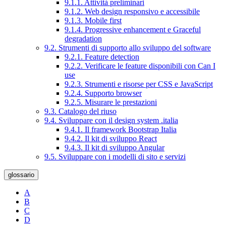
9.1.1. Attività preliminari
9.1.2. Web design responsivo e accessibile
9.1.3. Mobile first
9.1.4. Progressive enhancement e Graceful
degradation
9.2. Strumenti di supporto allo sviluppo del software
9.2.1. Feature detection
9.2.2. Verificare le feature disponibili con Can I
use
9.2.3. Strumenti e risorse per CSS e JavaScript
9.2.4. Supporto browser
9.2.5. Misurare le prestazioni
9.3. Catalogo del riuso
9.4. Sviluppare con il design system .italia
9.4.1. Il framework Bootstrap Italia
9.4.2. Il kit di sviluppo React
9.4.3. Il kit di sviluppo Angular
9.5. Sviluppare con i modelli di sito e servizi
glossario
A
B
C
D