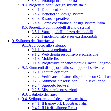
8.3.2. Prototipi in alta fedeltà
8.4. Progettare con il design system .italia
8.4.1. Documentazione
8.4.2. Benefici del design system
8.4.3. Risorse operative
8.4.4. Come contribuire al design system .italia
8.5. Progettare con i modelli di sito e servizi
8.5.1. Vantaggi dell’utilizzo dei modelli
8.5.2. I modelli di sito e servizi disponibili
9. Sviluppo dell’interfaccia
9.1. Approccio allo sviluppo
9.1.1. Attività preliminari
9.1.2. Web design responsivo e accessibile
9.1.3. Mobile first
9.1.4. Progressive enhancement e Graceful degrad
9.2. Strumenti di supporto allo sviluppo del software
9.2.1. Feature detection
9.2.2. Verificare le feature disponibili con Can I us
9.2.3. Strumenti e risorse per CSS e JavaScript
9.2.4. Supporto browser
9.2.5. Misurare le prestazioni
9.3. Catalogo del riuso
9.4. Sviluppare con il design system .italia
9.4.1. Il framework Bootstrap Italia
9.4.2. Il kit di sviluppo React