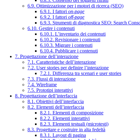
6.8.3. Consenso dei soggetti ritratti
6.9. Ottimizzazione per i motori di ricerca (SEO)
6.9.1. I fattori
on-page
6.9.2. I fattori
off-page
6.9.3. Strumenti di diagnostica SEO: Search Cons
6.10. Gestire i contenuti
6.10.1. L’inventario dei contenuti
6.10.2. Revisionare i contenuti
6.10.3. Migrare i contenuti
6.10.4. Pubblicare i contenuti
7. Progettazione dell’interazione
7.1. Caratteristiche dell’interazione
7.2. User stories per definire l’interazione
7.2.1. Differenza tra scenari e user stories
7.3. Flussi di interazione
7.4. Wireframe
7.5. Prototipi interattivi
8. Progettazione dell’interfaccia
8.1. Obiettivi dell’interfaccia
8.2. Elementi dell’interfaccia
8.2.1. Elementi di composizione
8.2.2. Elementi interattivi
8.2.3. Elementi testuali (microtesti)
8.3. Progettare e costruire in alta fedeltà
8.3.1. Layout di pagina