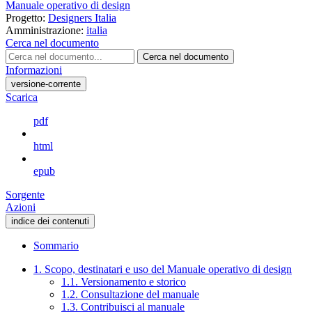
Manuale operativo di design
Progetto:
Designers Italia
Amministrazione:
italia
Cerca nel documento
Cerca nel documento
Informazioni
versione-corrente
Scarica
pdf
html
epub
Sorgente
Azioni
indice dei contenuti
Sommario
1. Scopo, destinatari e uso del Manuale operativo di design
1.1. Versionamento e storico
1.2. Consultazione del manuale
1.3. Contribuisci al manuale