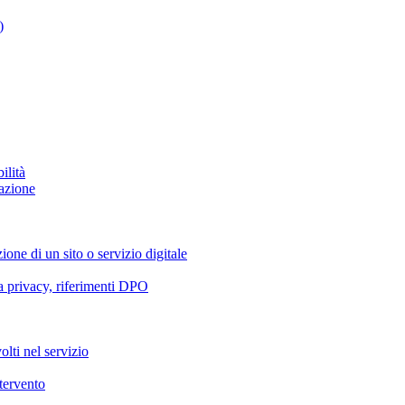
)
ilità
azione
ione di un sito o servizio digitale
va privacy, riferimenti DPO
olti nel servizio
ntervento