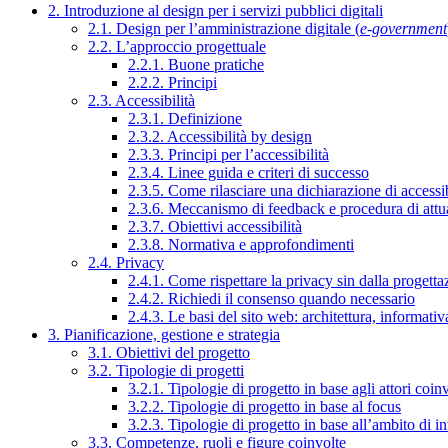
2. Introduzione al design per i servizi pubblici digitali
2.1. Design per l’amministrazione digitale (
e-government
2.2. L’approccio progettuale
2.2.1. Buone pratiche
2.2.2. Principi
2.3. Accessibilità
2.3.1. Definizione
2.3.2. Accessibilità by design
2.3.3. Principi per l’accessibilità
2.3.4. Linee guida e criteri di successo
2.3.5. Come rilasciare una dichiarazione di accessib
2.3.6. Meccanismo di feedback e procedura di attu
2.3.7. Obiettivi accessibilità
2.3.8. Normativa e approfondimenti
2.4. Privacy
2.4.1. Come rispettare la privacy sin dalla progettaz
2.4.2. Richiedi il consenso quando necessario
2.4.3. Le basi del sito web: architettura, informati
3. Pianificazione, gestione e strategia
3.1. Obiettivi del progetto
3.2. Tipologie di progetti
3.2.1. Tipologie di progetto in base agli attori coinv
3.2.2. Tipologie di progetto in base al focus
3.2.3. Tipologie di progetto in base all’ambito di i
3.3. Competenze, ruoli e figure coinvolte