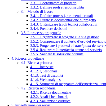
3.3.1. Coordinatore di progetto
3.3.2. Definire ruoli e responsabilità
3.4. Metodo di lavoro
3.4.1. Definire processi, strumenti e rituali
3.4.2. Curare la documentazione di progetto
3.4.3. Organizzare tavoli tecnici collaborativi
3.4.4. Prendere decisioni
3.5. Il processo progettuale
3.5.1. Organizzare il progetto e la sua gestione
3.5.2. Comprendere il contesto d’uso del servizio 
3.5.3. Progettare i processi e i
touchpoint
del servi
3.5.4. Realizzare l’interfaccia utente del servizio
3.5.5. Validare la soluzione ottenuta
4. Ricerca progettuale
4.1. Ricerca primaria
4.1.1. Interviste
4.1.2. Questionari
4.1.3. Test di usabilità
4.1.4. Web analytics
4.1.5. Strumenti di mappatura dell’esperienza uten
4.2. Ricerca secondaria
4.2.1. Ricerca documentale
4.2.2. Analisi benchmark
4.2.3. Valutazione euristica
5. Progettazione dei servizi