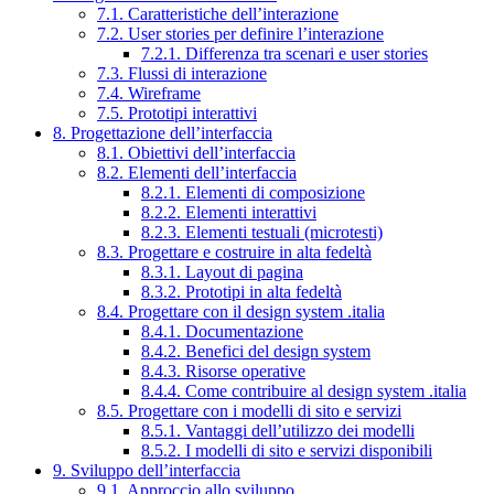
7.1. Caratteristiche dell’interazione
7.2. User stories per definire l’interazione
7.2.1. Differenza tra scenari e user stories
7.3. Flussi di interazione
7.4. Wireframe
7.5. Prototipi interattivi
8. Progettazione dell’interfaccia
8.1. Obiettivi dell’interfaccia
8.2. Elementi dell’interfaccia
8.2.1. Elementi di composizione
8.2.2. Elementi interattivi
8.2.3. Elementi testuali (microtesti)
8.3. Progettare e costruire in alta fedeltà
8.3.1. Layout di pagina
8.3.2. Prototipi in alta fedeltà
8.4. Progettare con il design system .italia
8.4.1. Documentazione
8.4.2. Benefici del design system
8.4.3. Risorse operative
8.4.4. Come contribuire al design system .italia
8.5. Progettare con i modelli di sito e servizi
8.5.1. Vantaggi dell’utilizzo dei modelli
8.5.2. I modelli di sito e servizi disponibili
9. Sviluppo dell’interfaccia
9.1. Approccio allo sviluppo