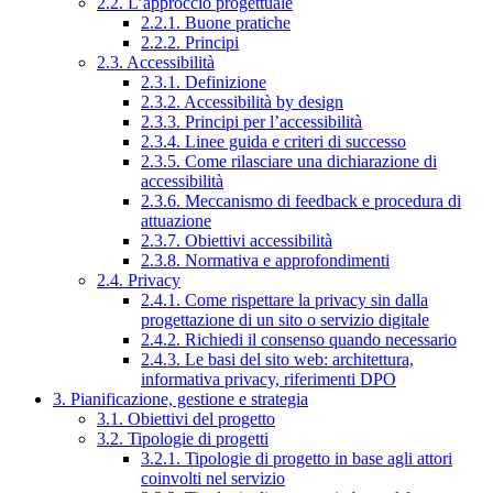
2.2. L’approccio progettuale
2.2.1. Buone pratiche
2.2.2. Principi
2.3. Accessibilità
2.3.1. Definizione
2.3.2. Accessibilità by design
2.3.3. Principi per l’accessibilità
2.3.4. Linee guida e criteri di successo
2.3.5. Come rilasciare una dichiarazione di
accessibilità
2.3.6. Meccanismo di feedback e procedura di
attuazione
2.3.7. Obiettivi accessibilità
2.3.8. Normativa e approfondimenti
2.4. Privacy
2.4.1. Come rispettare la privacy sin dalla
progettazione di un sito o servizio digitale
2.4.2. Richiedi il consenso quando necessario
2.4.3. Le basi del sito web: architettura,
informativa privacy, riferimenti DPO
3. Pianificazione, gestione e strategia
3.1. Obiettivi del progetto
3.2. Tipologie di progetti
3.2.1. Tipologie di progetto in base agli attori
coinvolti nel servizio