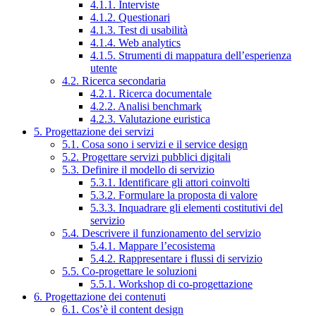
4.1.1. Interviste
4.1.2. Questionari
4.1.3. Test di usabilità
4.1.4. Web analytics
4.1.5. Strumenti di mappatura dell’esperienza
utente
4.2. Ricerca secondaria
4.2.1. Ricerca documentale
4.2.2. Analisi benchmark
4.2.3. Valutazione euristica
5. Progettazione dei servizi
5.1. Cosa sono i servizi e il service design
5.2. Progettare servizi pubblici digitali
5.3. Definire il modello di servizio
5.3.1. Identificare gli attori coinvolti
5.3.2. Formulare la proposta di valore
5.3.3. Inquadrare gli elementi costitutivi del
servizio
5.4. Descrivere il funzionamento del servizio
5.4.1. Mappare l’ecosistema
5.4.2. Rappresentare i flussi di servizio
5.5. Co-progettare le soluzioni
5.5.1. Workshop di co-progettazione
6. Progettazione dei contenuti
6.1. Cos’è il content design