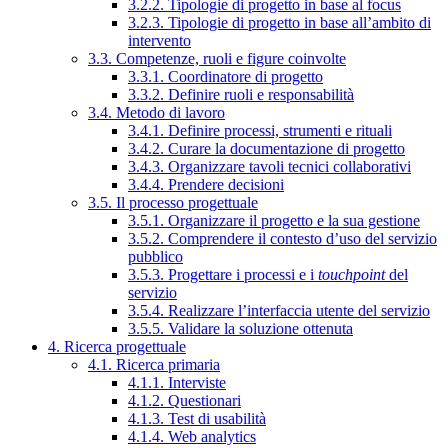
3.2.2. Tipologie di progetto in base al focus
3.2.3. Tipologie di progetto in base all’ambito di
intervento
3.3. Competenze, ruoli e figure coinvolte
3.3.1. Coordinatore di progetto
3.3.2. Definire ruoli e responsabilità
3.4. Metodo di lavoro
3.4.1. Definire processi, strumenti e rituali
3.4.2. Curare la documentazione di progetto
3.4.3. Organizzare tavoli tecnici collaborativi
3.4.4. Prendere decisioni
3.5. Il processo progettuale
3.5.1. Organizzare il progetto e la sua gestione
3.5.2. Comprendere il contesto d’uso del servizio
pubblico
3.5.3. Progettare i processi e i
touchpoint
del
servizio
3.5.4. Realizzare l’interfaccia utente del servizio
3.5.5. Validare la soluzione ottenuta
4. Ricerca progettuale
4.1. Ricerca primaria
4.1.1. Interviste
4.1.2. Questionari
4.1.3. Test di usabilità
4.1.4. Web analytics