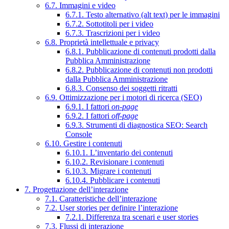
6.7. Immagini e video
6.7.1. Testo alternativo (alt text) per le immagini
6.7.2. Sottotitoli per i video
6.7.3. Trascrizioni per i video
6.8. Proprietà intellettuale e privacy
6.8.1. Pubblicazione di contenuti prodotti dalla
Pubblica Amministrazione
6.8.2. Pubblicazione di contenuti non prodotti
dalla Pubblica Amministrazione
6.8.3. Consenso dei soggetti ritratti
6.9. Ottimizzazione per i motori di ricerca (SEO)
6.9.1. I fattori
on-page
6.9.2. I fattori
off-page
6.9.3. Strumenti di diagnostica SEO: Search
Console
6.10. Gestire i contenuti
6.10.1. L’inventario dei contenuti
6.10.2. Revisionare i contenuti
6.10.3. Migrare i contenuti
6.10.4. Pubblicare i contenuti
7. Progettazione dell’interazione
7.1. Caratteristiche dell’interazione
7.2. User stories per definire l’interazione
7.2.1. Differenza tra scenari e user stories
7.3. Flussi di interazione