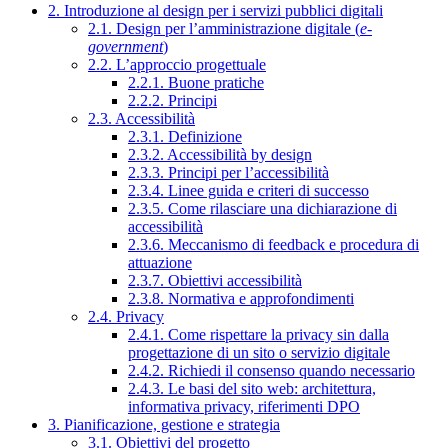
2. Introduzione al design per i servizi pubblici digitali
2.1. Design per l’amministrazione digitale (
e-
government
)
2.2. L’approccio progettuale
2.2.1. Buone pratiche
2.2.2. Principi
2.3. Accessibilità
2.3.1. Definizione
2.3.2. Accessibilità by design
2.3.3. Principi per l’accessibilità
2.3.4. Linee guida e criteri di successo
2.3.5. Come rilasciare una dichiarazione di
accessibilità
2.3.6. Meccanismo di feedback e procedura di
attuazione
2.3.7. Obiettivi accessibilità
2.3.8. Normativa e approfondimenti
2.4. Privacy
2.4.1. Come rispettare la privacy sin dalla
progettazione di un sito o servizio digitale
2.4.2. Richiedi il consenso quando necessario
2.4.3. Le basi del sito web: architettura,
informativa privacy, riferimenti DPO
3. Pianificazione, gestione e strategia
3.1. Obiettivi del progetto