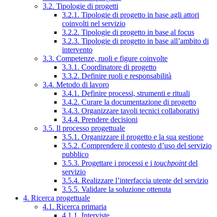
3.2. Tipologie di progetti
3.2.1. Tipologie di progetto in base agli attori
coinvolti nel servizio
3.2.2. Tipologie di progetto in base al focus
3.2.3. Tipologie di progetto in base all’ambito di
intervento
3.3. Competenze, ruoli e figure coinvolte
3.3.1. Coordinatore di progetto
3.3.2. Definire ruoli e responsabilità
3.4. Metodo di lavoro
3.4.1. Definire processi, strumenti e rituali
3.4.2. Curare la documentazione di progetto
3.4.3. Organizzare tavoli tecnici collaborativi
3.4.4. Prendere decisioni
3.5. Il processo progettuale
3.5.1. Organizzare il progetto e la sua gestione
3.5.2. Comprendere il contesto d’uso del servizio
pubblico
3.5.3. Progettare i processi e i
touchpoint
del
servizio
3.5.4. Realizzare l’interfaccia utente del servizio
3.5.5. Validare la soluzione ottenuta
4. Ricerca progettuale
4.1. Ricerca primaria
4.1.1. Interviste