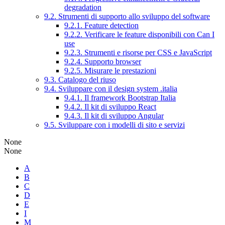
degradation
9.2. Strumenti di supporto allo sviluppo del software
9.2.1. Feature detection
9.2.2. Verificare le feature disponibili con Can I
use
9.2.3. Strumenti e risorse per CSS e JavaScript
9.2.4. Supporto browser
9.2.5. Misurare le prestazioni
9.3. Catalogo del riuso
9.4. Sviluppare con il design system .italia
9.4.1. Il framework Bootstrap Italia
9.4.2. Il kit di sviluppo React
9.4.3. Il kit di sviluppo Angular
9.5. Sviluppare con i modelli di sito e servizi
None
None
A
B
C
D
E
I
M