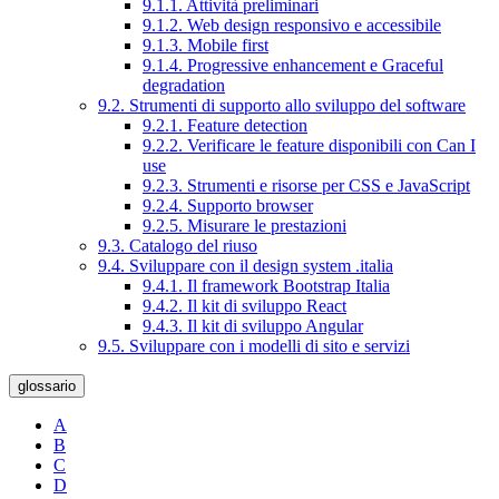
9.1.1. Attività preliminari
9.1.2. Web design responsivo e accessibile
9.1.3. Mobile first
9.1.4. Progressive enhancement e Graceful
degradation
9.2. Strumenti di supporto allo sviluppo del software
9.2.1. Feature detection
9.2.2. Verificare le feature disponibili con Can I
use
9.2.3. Strumenti e risorse per CSS e JavaScript
9.2.4. Supporto browser
9.2.5. Misurare le prestazioni
9.3. Catalogo del riuso
9.4. Sviluppare con il design system .italia
9.4.1. Il framework Bootstrap Italia
9.4.2. Il kit di sviluppo React
9.4.3. Il kit di sviluppo Angular
9.5. Sviluppare con i modelli di sito e servizi
glossario
A
B
C
D