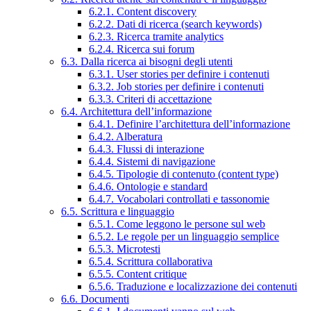
6.2.1. Content discovery
6.2.2. Dati di ricerca (search keywords)
6.2.3. Ricerca tramite analytics
6.2.4. Ricerca sui forum
6.3. Dalla ricerca ai bisogni degli utenti
6.3.1. User stories per definire i contenuti
6.3.2. Job stories per definire i contenuti
6.3.3. Criteri di accettazione
6.4. Architettura dell’informazione
6.4.1. Definire l’architettura dell’informazione
6.4.2. Alberatura
6.4.3. Flussi di interazione
6.4.4. Sistemi di navigazione
6.4.5. Tipologie di contenuto (content type)
6.4.6. Ontologie e standard
6.4.7. Vocabolari controllati e tassonomie
6.5. Scrittura e linguaggio
6.5.1. Come leggono le persone sul web
6.5.2. Le regole per un linguaggio semplice
6.5.3. Microtesti
6.5.4. Scrittura collaborativa
6.5.5. Content critique
6.5.6. Traduzione e localizzazione dei contenuti
6.6. Documenti