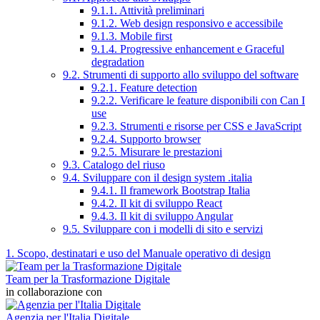
9.1.1. Attività preliminari
9.1.2. Web design responsivo e accessibile
9.1.3. Mobile first
9.1.4. Progressive enhancement e Graceful
degradation
9.2. Strumenti di supporto allo sviluppo del software
9.2.1. Feature detection
9.2.2. Verificare le feature disponibili con Can I
use
9.2.3. Strumenti e risorse per CSS e JavaScript
9.2.4. Supporto browser
9.2.5. Misurare le prestazioni
9.3. Catalogo del riuso
9.4. Sviluppare con il design system .italia
9.4.1. Il framework Bootstrap Italia
9.4.2. Il kit di sviluppo React
9.4.3. Il kit di sviluppo Angular
9.5. Sviluppare con i modelli di sito e servizi
1. Scopo, destinatari e uso del Manuale operativo di design
Team per la Trasformazione Digitale
in collaborazione con
Agenzia per l'Italia Digitale