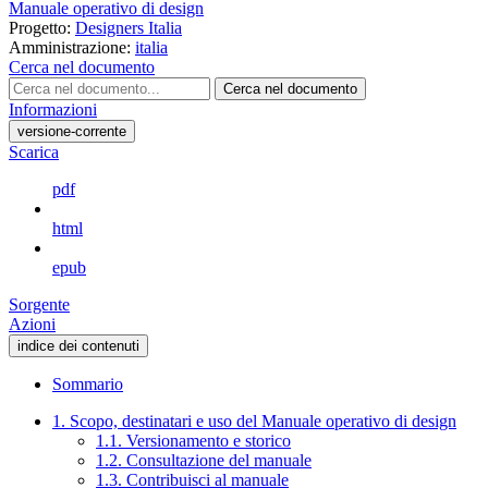
Manuale operativo di design
Progetto:
Designers Italia
Amministrazione:
italia
Cerca nel documento
Cerca nel documento
Informazioni
versione-corrente
Scarica
pdf
html
epub
Sorgente
Azioni
indice dei contenuti
Sommario
1. Scopo, destinatari e uso del Manuale operativo di design
1.1. Versionamento e storico
1.2. Consultazione del manuale
1.3. Contribuisci al manuale