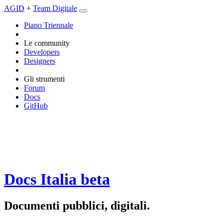
AGID
+
Team Digitale
Piano Triennale
Le community
Developers
Designers
Gli strumenti
Forum
Docs
GitHub
Docs Italia
beta
Documenti pubblici, digitali.