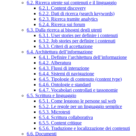
6.2. Ricerca utente sui contenuti e il linguaggio
6.2.1. Content discovery
6.2.2. Dati di ricerca (search keywords)
6.2.3. Ricerca tramite analytics
6.2.4. Ricerca sui forum
6.3. Dalla ricerca ai bisogni degli utenti
6.3.1. User stories per definire i contenuti
6.3.2. Job stories per definire i contenuti
6.3.3. Criteri di accettazione
6.4. Architettura dell’informazione
6.4.1. Definire l’architettura dell’informazione
6.4.2. Alberatura
6.4.3. Flussi di interazione
6.4.4. Sistemi di navigazione
6.4.5. Tipologie di contenuto (content type)
6.4.6. Ontologie e standard
6.4.7. Vocabolari controllati e tassonomie
6.5. Scrittura e linguaggio
6.5.1. Come leggono le persone sul web
6.5.2. Le regole per un linguaggio semplice
6.5.3. Microtesti
6.5.4. Scrittura collaborativa
6.5.5. Content critique
6.5.6. Traduzione e localizzazione dei contenuti
6.6. Documenti