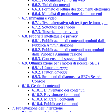
6.6.1. I documenti vanno sul web
6.6.2. Tipi di documenti
6.6.3. Formato di lettura dei documenti elettronici
6.6.4. Modalità di produzione dei documenti
6.7. Immagini e video
6.7.1. Testo alternativo (alt text) per le immagini
6.7.2. Sottotitoli per i video
6.7.3. Trascrizioni per i video
6.8. Proprietà intellettuale e privacy
6.8.1. Pubblicazione di contenuti prodotti dalla
Pubblica Amministrazione
6.8.2. Pubblicazione di contenuti non prodotti
dalla Pubblica Amministrazione
6.8.3. Consenso dei soggetti ritratti
6.9. Ottimizzazione per i motori di ricerca (SEO)
6.9.1. I fattori
on-page
6.9.2. I fattori
off-page
6.9.3. Strumenti di diagnostica SEO: Search
Console
6.10. Gestire i contenuti
6.10.1. L’inventario dei contenuti
6.10.2. Revisionare i contenuti
6.10.3. Migrare i contenuti
6.10.4. Pubblicare i contenuti
7. Progettazione dell’interazione