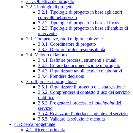
3.1. Obiettivi del progetto
3.2. Tipologie di progetti
3.2.1. Tipologie di progetto in base agli attori
coinvolti nel servizio
3.2.2. Tipologie di progetto in base al focus
3.2.3. Tipologie di progetto in base all’ambito di
intervento
3.3. Competenze, ruoli e figure coinvolte
3.3.1. Coordinatore di progetto
3.3.2. Definire ruoli e responsabilità
3.4. Metodo di lavoro
3.4.1. Definire processi, strumenti e rituali
3.4.2. Curare la documentazione di progetto
3.4.3. Organizzare tavoli tecnici collaborativi
3.4.4. Prendere decisioni
3.5. Il processo progettuale
3.5.1. Organizzare il progetto e la sua gestione
3.5.2. Comprendere il contesto d’uso del servizio
pubblico
3.5.3. Progettare i processi e i
touchpoint
del
servizio
3.5.4. Realizzare l’interfaccia utente del servizio
3.5.5. Validare la soluzione ottenuta
4. Ricerca progettuale
4.1. Ricerca primaria