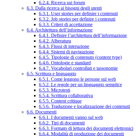
6.2.4. Ricerca sui forum
6.3. Dalla ricerca ai bisogni degli utenti
6.3.1. User stories per definire i contenuti
6.3.2. Job stories per definire i contenuti
6.3.3. Criteri di accettazione
6.4. Architettura dell’informazione
6.4.1. Definire l’architettura dell’informazione
6.4.2. Alberatura
6.4.3. Flussi di interazione
6.4.4. Sistemi di navigazione
6.4.5. Tipologie di contenuto (content type)
6.4.6. Ontologie e standard
6.4.7. Vocabolari controllati e tassonomie
6.5. Scrittura e linguaggio
6.5.1. Come leggono le persone sul web
6.5.2. Le regole per un linguaggio semplice
6.5.3. Microtesti
6.5.4. Scrittura collaborativa
6.5.5. Content critique
6.5.6. Traduzione e localizzazione dei contenuti
6.6. Documenti
6.6.1. I documenti vanno sul web
6.6.2. Tipi di documenti
6.6.3. Formato di lettura dei documenti elettronici
6.6.4. Modalità di produzione dei documenti