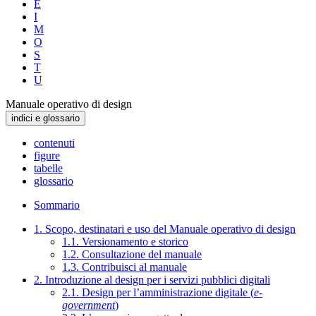
E
I
M
O
S
T
U
Manuale operativo di design
indici e glossario
contenuti
figure
tabelle
glossario
Sommario
1. Scopo, destinatari e uso del Manuale operativo di design
1.1. Versionamento e storico
1.2. Consultazione del manuale
1.3. Contribuisci al manuale
2. Introduzione al design per i servizi pubblici digitali
2.1. Design per l’amministrazione digitale (
e-
government
)