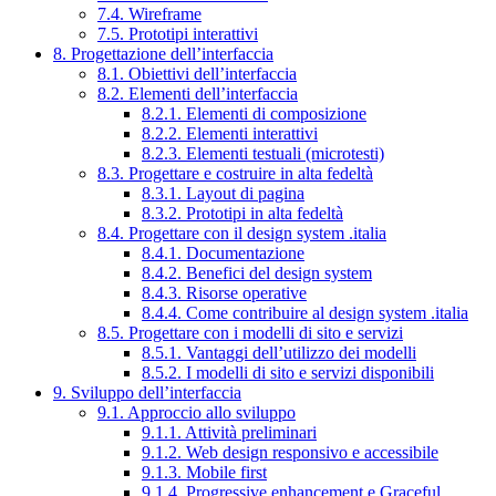
7.4. Wireframe
7.5. Prototipi interattivi
8. Progettazione dell’interfaccia
8.1. Obiettivi dell’interfaccia
8.2. Elementi dell’interfaccia
8.2.1. Elementi di composizione
8.2.2. Elementi interattivi
8.2.3. Elementi testuali (microtesti)
8.3. Progettare e costruire in alta fedeltà
8.3.1. Layout di pagina
8.3.2. Prototipi in alta fedeltà
8.4. Progettare con il design system .italia
8.4.1. Documentazione
8.4.2. Benefici del design system
8.4.3. Risorse operative
8.4.4. Come contribuire al design system .italia
8.5. Progettare con i modelli di sito e servizi
8.5.1. Vantaggi dell’utilizzo dei modelli
8.5.2. I modelli di sito e servizi disponibili
9. Sviluppo dell’interfaccia
9.1. Approccio allo sviluppo
9.1.1. Attività preliminari
9.1.2. Web design responsivo e accessibile
9.1.3. Mobile first
9.1.4. Progressive enhancement e Graceful