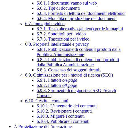
6.6.1. I documenti vanno sul web
6.6.2. Tipi di documenti
6.6.3. Formato di lettura dei documenti elettronici
6.6.4. Modalità di produzione dei documenti
6.7. Immagini e video
6.7.1. Testo alternativo (alt text) per le immagini
6.7.2. Sottotitoli per i video
6.7.3. Trascrizioni per i video
6.8. Proprietà intellettuale e privacy
6.8.1. Pubblicazione di contenuti prodotti dalla
Pubblica Amministrazione
6.8.2. Pubblicazione di contenuti non prodotti
dalla Pubblica Amministrazione
6.8.3. Consenso dei soggetti ritratti
6.9. Ottimizzazione per i motori di ricerca (SEO)
6.9.1. I fattori
on-page
6.9.2. I fattori
off-page
6.9.3. Strumenti di diagnostica SEO: Search
Console
6.10. Gestire i contenuti
6.10.1. L’inventario dei contenuti
6.10.2. Revisionare i contenuti
6.10.3. Migrare i contenuti
6.10.4. Pubblicare i contenuti
7. Progettazione dell’interazione