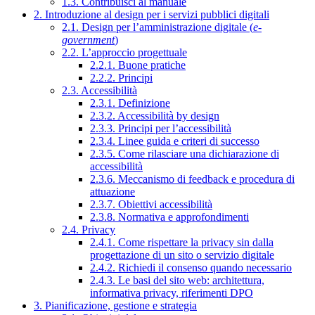
1.3. Contribuisci al manuale
2. Introduzione al design per i servizi pubblici digitali
2.1. Design per l’amministrazione digitale (
e-
government
)
2.2. L’approccio progettuale
2.2.1. Buone pratiche
2.2.2. Principi
2.3. Accessibilità
2.3.1. Definizione
2.3.2. Accessibilità by design
2.3.3. Principi per l’accessibilità
2.3.4. Linee guida e criteri di successo
2.3.5. Come rilasciare una dichiarazione di
accessibilità
2.3.6. Meccanismo di feedback e procedura di
attuazione
2.3.7. Obiettivi accessibilità
2.3.8. Normativa e approfondimenti
2.4. Privacy
2.4.1. Come rispettare la privacy sin dalla
progettazione di un sito o servizio digitale
2.4.2. Richiedi il consenso quando necessario
2.4.3. Le basi del sito web: architettura,
informativa privacy, riferimenti DPO
3. Pianificazione, gestione e strategia