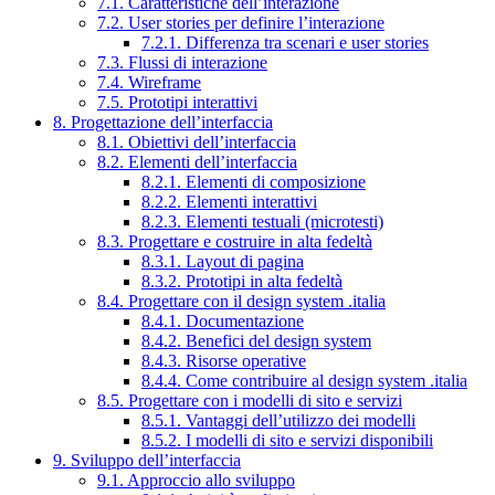
7.1. Caratteristiche dell’interazione
7.2. User stories per definire l’interazione
7.2.1. Differenza tra scenari e user stories
7.3. Flussi di interazione
7.4. Wireframe
7.5. Prototipi interattivi
8. Progettazione dell’interfaccia
8.1. Obiettivi dell’interfaccia
8.2. Elementi dell’interfaccia
8.2.1. Elementi di composizione
8.2.2. Elementi interattivi
8.2.3. Elementi testuali (microtesti)
8.3. Progettare e costruire in alta fedeltà
8.3.1. Layout di pagina
8.3.2. Prototipi in alta fedeltà
8.4. Progettare con il design system .italia
8.4.1. Documentazione
8.4.2. Benefici del design system
8.4.3. Risorse operative
8.4.4. Come contribuire al design system .italia
8.5. Progettare con i modelli di sito e servizi
8.5.1. Vantaggi dell’utilizzo dei modelli
8.5.2. I modelli di sito e servizi disponibili
9. Sviluppo dell’interfaccia
9.1. Approccio allo sviluppo