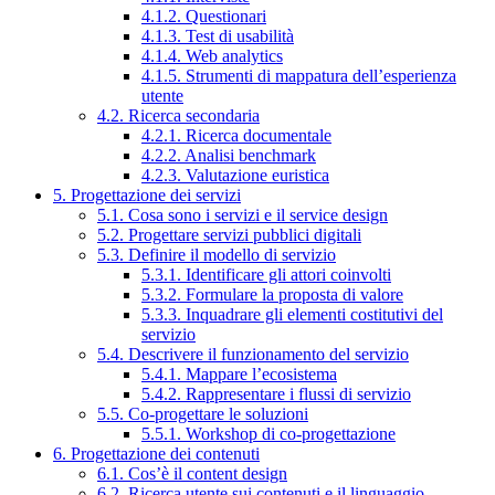
4.1.2. Questionari
4.1.3. Test di usabilità
4.1.4. Web analytics
4.1.5. Strumenti di mappatura dell’esperienza
utente
4.2. Ricerca secondaria
4.2.1. Ricerca documentale
4.2.2. Analisi benchmark
4.2.3. Valutazione euristica
5. Progettazione dei servizi
5.1. Cosa sono i servizi e il service design
5.2. Progettare servizi pubblici digitali
5.3. Definire il modello di servizio
5.3.1. Identificare gli attori coinvolti
5.3.2. Formulare la proposta di valore
5.3.3. Inquadrare gli elementi costitutivi del
servizio
5.4. Descrivere il funzionamento del servizio
5.4.1. Mappare l’ecosistema
5.4.2. Rappresentare i flussi di servizio
5.5. Co-progettare le soluzioni
5.5.1. Workshop di co-progettazione
6. Progettazione dei contenuti
6.1. Cos’è il content design
6.2. Ricerca utente sui contenuti e il linguaggio