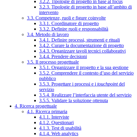
3.2.2. Tipologie di progetto in base al focus
3.2.3. Tipologie di progetto in base all’ambito di
intervento
3.3. Competenze, ruoli e figure coinvolte
3.3.1. Coordinatore di progetto
3.3.2. Definire ruoli e responsabilità
3.4. Metodo di lavoro
3.4.1. Definire processi, strumenti e rituali
3.4.2. Curare la documentazione di progetto
3.4.3. Organizzare tavoli tecnici collaborativi
3.4.4. Prendere decisioni
3.5. Il processo progettuale
3.5.1. Organizzare il progetto e la sua gestione
3.5.2. Comprendere il contesto d’uso del servizio
pubblico
3.5.3. Progettare i processi e i
touchpoint
del
servizio
3.5.4. Realizzare l’interfaccia utente del servizio
3.5.5. Validare la soluzione ottenuta
4. Ricerca progettuale
4.1. Ricerca primaria
4.1.1. Interviste
4.1.2. Questionari
4.1.3. Test di usabilità
4.1.4. Web analytics