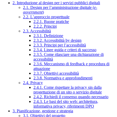
2. Introduzione al design per i servizi pubblici digitali
2.1. Design per l’amministrazione digitale (
e-
government
)
2.2. L’approccio progettuale
2.2.1. Buone pratiche
2.2.2. Principi
2.3. Accessibilità
2.3.1. Definizione
2.3.2. Accessibilità by design
2.3.3. Principi per l’accessibilità
2.3.4. Linee guida e criteri di successo
2.3.5. Come rilasciare una dichiarazione di
accessibilità
2.3.6. Meccanismo di feedback e procedura di
attuazione
2.3.7. Obiettivi accessibilità
2.3.8. Normativa e approfondimenti
2.4. Privacy
2.4.1. Come rispettare la privacy sin dalla
progettazione di un sito o servizio digitale
2.4.2. Richiedi il consenso quando necessario
2.4.3. Le basi del sito web: architettura,
informativa privacy, riferimenti DPO
3. Pianificazione, gestione e strategia
3.1. Obiettivi del progetto