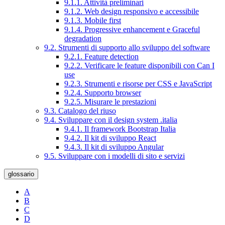
9.1.1. Attività preliminari
9.1.2. Web design responsivo e accessibile
9.1.3. Mobile first
9.1.4. Progressive enhancement e Graceful
degradation
9.2. Strumenti di supporto allo sviluppo del software
9.2.1. Feature detection
9.2.2. Verificare le feature disponibili con Can I
use
9.2.3. Strumenti e risorse per CSS e JavaScript
9.2.4. Supporto browser
9.2.5. Misurare le prestazioni
9.3. Catalogo del riuso
9.4. Sviluppare con il design system .italia
9.4.1. Il framework Bootstrap Italia
9.4.2. Il kit di sviluppo React
9.4.3. Il kit di sviluppo Angular
9.5. Sviluppare con i modelli di sito e servizi
glossario
A
B
C
D