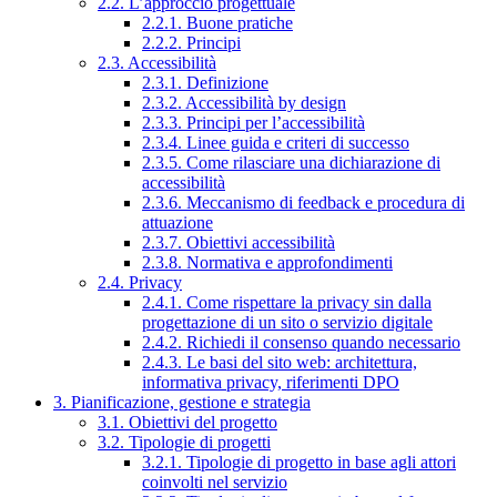
2.2. L’approccio progettuale
2.2.1. Buone pratiche
2.2.2. Principi
2.3. Accessibilità
2.3.1. Definizione
2.3.2. Accessibilità by design
2.3.3. Principi per l’accessibilità
2.3.4. Linee guida e criteri di successo
2.3.5. Come rilasciare una dichiarazione di
accessibilità
2.3.6. Meccanismo di feedback e procedura di
attuazione
2.3.7. Obiettivi accessibilità
2.3.8. Normativa e approfondimenti
2.4. Privacy
2.4.1. Come rispettare la privacy sin dalla
progettazione di un sito o servizio digitale
2.4.2. Richiedi il consenso quando necessario
2.4.3. Le basi del sito web: architettura,
informativa privacy, riferimenti DPO
3. Pianificazione, gestione e strategia
3.1. Obiettivi del progetto
3.2. Tipologie di progetti
3.2.1. Tipologie di progetto in base agli attori
coinvolti nel servizio