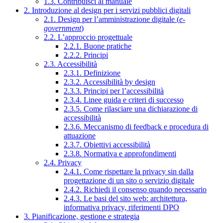
1.3. Contribuisci al manuale
2. Introduzione al design per i servizi pubblici digitali
2.1. Design per l’amministrazione digitale (
e-
government
)
2.2. L’approccio progettuale
2.2.1. Buone pratiche
2.2.2. Principi
2.3. Accessibilità
2.3.1. Definizione
2.3.2. Accessibilità by design
2.3.3. Principi per l’accessibilità
2.3.4. Linee guida e criteri di successo
2.3.5. Come rilasciare una dichiarazione di
accessibilità
2.3.6. Meccanismo di feedback e procedura di
attuazione
2.3.7. Obiettivi accessibilità
2.3.8. Normativa e approfondimenti
2.4. Privacy
2.4.1. Come rispettare la privacy sin dalla
progettazione di un sito o servizio digitale
2.4.2. Richiedi il consenso quando necessario
2.4.3. Le basi del sito web: architettura,
informativa privacy, riferimenti DPO
3. Pianificazione, gestione e strategia