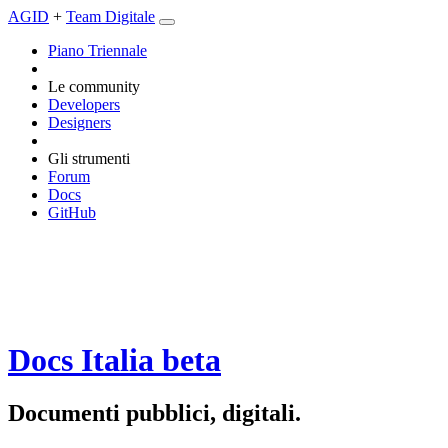
AGID
+
Team Digitale
Piano Triennale
Le community
Developers
Designers
Gli strumenti
Forum
Docs
GitHub
Docs Italia
beta
Documenti pubblici, digitali.