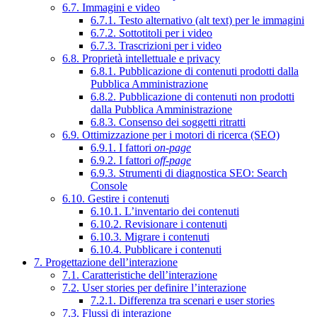
6.7. Immagini e video
6.7.1. Testo alternativo (alt text) per le immagini
6.7.2. Sottotitoli per i video
6.7.3. Trascrizioni per i video
6.8. Proprietà intellettuale e privacy
6.8.1. Pubblicazione di contenuti prodotti dalla
Pubblica Amministrazione
6.8.2. Pubblicazione di contenuti non prodotti
dalla Pubblica Amministrazione
6.8.3. Consenso dei soggetti ritratti
6.9. Ottimizzazione per i motori di ricerca (SEO)
6.9.1. I fattori
on-page
6.9.2. I fattori
off-page
6.9.3. Strumenti di diagnostica SEO: Search
Console
6.10. Gestire i contenuti
6.10.1. L’inventario dei contenuti
6.10.2. Revisionare i contenuti
6.10.3. Migrare i contenuti
6.10.4. Pubblicare i contenuti
7. Progettazione dell’interazione
7.1. Caratteristiche dell’interazione
7.2. User stories per definire l’interazione
7.2.1. Differenza tra scenari e user stories
7.3. Flussi di interazione