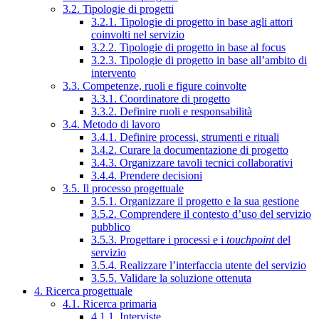
3.2. Tipologie di progetti
3.2.1. Tipologie di progetto in base agli attori
coinvolti nel servizio
3.2.2. Tipologie di progetto in base al focus
3.2.3. Tipologie di progetto in base all’ambito di
intervento
3.3. Competenze, ruoli e figure coinvolte
3.3.1. Coordinatore di progetto
3.3.2. Definire ruoli e responsabilità
3.4. Metodo di lavoro
3.4.1. Definire processi, strumenti e rituali
3.4.2. Curare la documentazione di progetto
3.4.3. Organizzare tavoli tecnici collaborativi
3.4.4. Prendere decisioni
3.5. Il processo progettuale
3.5.1. Organizzare il progetto e la sua gestione
3.5.2. Comprendere il contesto d’uso del servizio
pubblico
3.5.3. Progettare i processi e i
touchpoint
del
servizio
3.5.4. Realizzare l’interfaccia utente del servizio
3.5.5. Validare la soluzione ottenuta
4. Ricerca progettuale
4.1. Ricerca primaria
4.1.1. Interviste