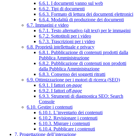
6.6.1. I documenti vanno sul web
6.6.2. Tipi di documenti
6.6.3. Formato di lettura dei documenti elettronici
6.6.4. Modalità di produzione dei documenti
6.7. Immagini e video
6.7.1. Testo alternativo (alt text) per le immagini
6.7.2. Sottotitoli per i video
6.7.3. Trascrizioni per i video
6.8. Proprietà intellettuale e privacy
6.8.1. Pubblicazione di contenuti prodotti dalla
Pubblica Amministrazione
6.8.2. Pubblicazione di contenuti non prodotti
dalla Pubblica Amministrazione
6.8.3. Consenso dei soggetti ritratti
6.9. Ottimizzazione per i motori di ricerca (SEO)
6.9.1. I fattori
on-page
6.9.2. I fattori
off-page
6.9.3. Strumenti di diagnostica SEO: Search
Console
6.10. Gestire i contenuti
6.10.1. L’inventario dei contenuti
6.10.2. Revisionare i contenuti
6.10.3. Migrare i contenuti
6.10.4. Pubblicare i contenuti
7. Progettazione dell’interazione