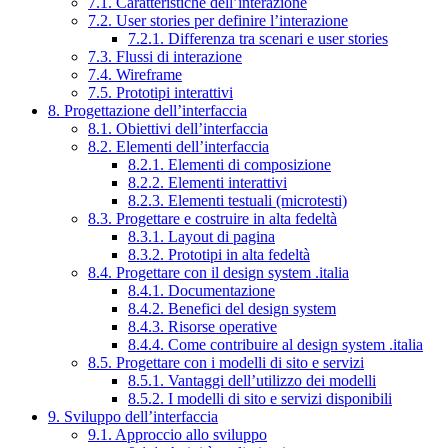
7.1. Caratteristiche dell’interazione
7.2. User stories per definire l’interazione
7.2.1. Differenza tra scenari e user stories
7.3. Flussi di interazione
7.4. Wireframe
7.5. Prototipi interattivi
8. Progettazione dell’interfaccia
8.1. Obiettivi dell’interfaccia
8.2. Elementi dell’interfaccia
8.2.1. Elementi di composizione
8.2.2. Elementi interattivi
8.2.3. Elementi testuali (microtesti)
8.3. Progettare e costruire in alta fedeltà
8.3.1. Layout di pagina
8.3.2. Prototipi in alta fedeltà
8.4. Progettare con il design system .italia
8.4.1. Documentazione
8.4.2. Benefici del design system
8.4.3. Risorse operative
8.4.4. Come contribuire al design system .italia
8.5. Progettare con i modelli di sito e servizi
8.5.1. Vantaggi dell’utilizzo dei modelli
8.5.2. I modelli di sito e servizi disponibili
9. Sviluppo dell’interfaccia
9.1. Approccio allo sviluppo