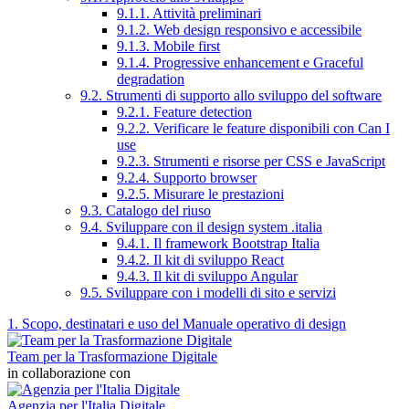
9.1.1. Attività preliminari
9.1.2. Web design responsivo e accessibile
9.1.3. Mobile first
9.1.4. Progressive enhancement e Graceful
degradation
9.2. Strumenti di supporto allo sviluppo del software
9.2.1. Feature detection
9.2.2. Verificare le feature disponibili con Can I
use
9.2.3. Strumenti e risorse per CSS e JavaScript
9.2.4. Supporto browser
9.2.5. Misurare le prestazioni
9.3. Catalogo del riuso
9.4. Sviluppare con il design system .italia
9.4.1. Il framework Bootstrap Italia
9.4.2. Il kit di sviluppo React
9.4.3. Il kit di sviluppo Angular
9.5. Sviluppare con i modelli di sito e servizi
1. Scopo, destinatari e uso del Manuale operativo di design
Team per la Trasformazione Digitale
in collaborazione con
Agenzia per l'Italia Digitale