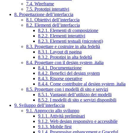
7.4. Wireframe
7.5. Prototipi interattivi
8. Progettazione dell’interfaccia
8.1. Obiettivi dell’interfaccia
8.2. Elementi dell’interfaccia
8.2.1. Elementi di composizione
8.2.2. Elementi interattivi
8.2.3. Elementi testuali (microtesti)
8.3. Progettare e costruire in alta fedeltà
8.3.1. Layout di pagina
8.3.2. Prototipi in alta fedeltà
8.4. Progettare con il design system .italia
8.4.1. Documentazione
8.4.2. Benefici del design system
8.4.3. Risorse operative
8.4.4. Come contribuire al design system .italia
8.5. Progettare con i modelli di sito e servizi
8.5.1. Vantaggi dell’utilizzo dei modelli
8.5.2. I modelli di sito e servizi disponibili
9. Sviluppo dell’interfaccia
9.1. Approccio allo sviluppo
9.1.1. Attività preliminari
9.1.2. Web design responsivo e accessibile
9.1.3. Mobile first
9.1.4. Progressive enhancement e Graceful