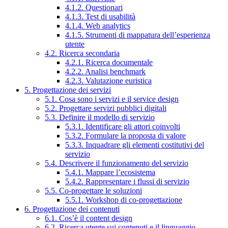
4.1.2. Questionari
4.1.3. Test di usabilità
4.1.4. Web analytics
4.1.5. Strumenti di mappatura dell’esperienza
utente
4.2. Ricerca secondaria
4.2.1. Ricerca documentale
4.2.2. Analisi benchmark
4.2.3. Valutazione euristica
5. Progettazione dei servizi
5.1. Cosa sono i servizi e il service design
5.2. Progettare servizi pubblici digitali
5.3. Definire il modello di servizio
5.3.1. Identificare gli attori coinvolti
5.3.2. Formulare la proposta di valore
5.3.3. Inquadrare gli elementi costitutivi del
servizio
5.4. Descrivere il funzionamento del servizio
5.4.1. Mappare l’ecosistema
5.4.2. Rappresentare i flussi di servizio
5.5. Co-progettare le soluzioni
5.5.1. Workshop di co-progettazione
6. Progettazione dei contenuti
6.1. Cos’è il content design
6.2. Ricerca utente sui contenuti e il linguaggio