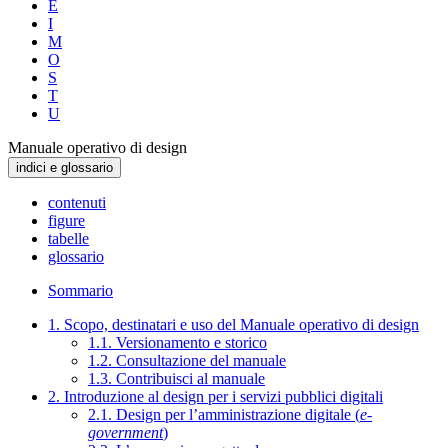
E
I
M
O
S
T
U
Manuale operativo di design
indici e glossario
contenuti
figure
tabelle
glossario
Sommario
1. Scopo, destinatari e uso del Manuale operativo di design
1.1. Versionamento e storico
1.2. Consultazione del manuale
1.3. Contribuisci al manuale
2. Introduzione al design per i servizi pubblici digitali
2.1. Design per l’amministrazione digitale (
e-
government
)