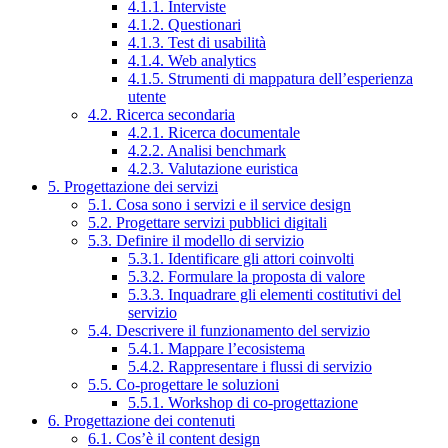
4.1.1. Interviste
4.1.2. Questionari
4.1.3. Test di usabilità
4.1.4. Web analytics
4.1.5. Strumenti di mappatura dell’esperienza
utente
4.2. Ricerca secondaria
4.2.1. Ricerca documentale
4.2.2. Analisi benchmark
4.2.3. Valutazione euristica
5. Progettazione dei servizi
5.1. Cosa sono i servizi e il service design
5.2. Progettare servizi pubblici digitali
5.3. Definire il modello di servizio
5.3.1. Identificare gli attori coinvolti
5.3.2. Formulare la proposta di valore
5.3.3. Inquadrare gli elementi costitutivi del
servizio
5.4. Descrivere il funzionamento del servizio
5.4.1. Mappare l’ecosistema
5.4.2. Rappresentare i flussi di servizio
5.5. Co-progettare le soluzioni
5.5.1. Workshop di co-progettazione
6. Progettazione dei contenuti
6.1. Cos’è il content design