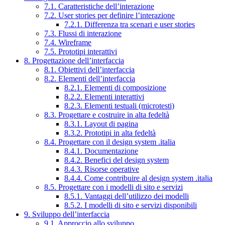
7.1. Caratteristiche dell’interazione
7.2. User stories per definire l’interazione
7.2.1. Differenza tra scenari e user stories
7.3. Flussi di interazione
7.4. Wireframe
7.5. Prototipi interattivi
8. Progettazione dell’interfaccia
8.1. Obiettivi dell’interfaccia
8.2. Elementi dell’interfaccia
8.2.1. Elementi di composizione
8.2.2. Elementi interattivi
8.2.3. Elementi testuali (microtesti)
8.3. Progettare e costruire in alta fedeltà
8.3.1. Layout di pagina
8.3.2. Prototipi in alta fedeltà
8.4. Progettare con il design system .italia
8.4.1. Documentazione
8.4.2. Benefici del design system
8.4.3. Risorse operative
8.4.4. Come contribuire al design system .italia
8.5. Progettare con i modelli di sito e servizi
8.5.1. Vantaggi dell’utilizzo dei modelli
8.5.2. I modelli di sito e servizi disponibili
9. Sviluppo dell’interfaccia
9.1. Approccio allo sviluppo