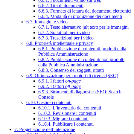
6.6.1. I documenti vanno sul web
6.6.2. Tipi di documenti
6.6.3. Formato di lettura dei documenti elettronici
6.6.4. Modalità di produzione dei documenti
6.7. Immagini e video
6.7.1. Testo alternativo (alt text) per le immagini
6.7.2. Sottotitoli per i video
6.7.3. Trascrizioni per i video
6.8. Proprietà intellettuale e privacy
6.8.1. Pubblicazione di contenuti prodotti dalla
Pubblica Amministrazione
6.8.2. Pubblicazione di contenuti non prodotti
dalla Pubblica Amministrazione
6.8.3. Consenso dei soggetti ritratti
6.9. Ottimizzazione per i motori di ricerca (SEO)
6.9.1. I fattori
on-page
6.9.2. I fattori
off-page
6.9.3. Strumenti di diagnostica SEO: Search
Console
6.10. Gestire i contenuti
6.10.1. L’inventario dei contenuti
6.10.2. Revisionare i contenuti
6.10.3. Migrare i contenuti
6.10.4. Pubblicare i contenuti
7. Progettazione dell’interazione