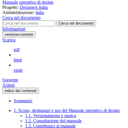
Manuale operativo di design
Progetto:
Designers Italia
Amministrazione:
italia
Cerca nel documento
Cerca nel documento
Informazioni
versione-corrente
Scarica
pdf
html
epub
Sorgente
Azioni
indice dei contenuti
Sommario
1. Scopo, destinatari e uso del Manuale operativo di design
1.1. Versionamento e storico
1.2. Consultazione del manuale
1.3. Contribuisci al manuale