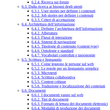
6.2.4. Ricerca sui forum
6.3. Dalla ricerca ai bisogni degli utenti
6.3.1. User stories per definire i contenuti
6.3.2. Job stories per definire i contenuti
6.3.3. Criteri di accettazione
6.4. Architettura dell’informazione
6.4.1. Definire l’architettura dell’informazione
6.4.2. Alberatura
6.4.3. Flussi di interazione
6.4.4. Sistemi di navigazione
6.4.5. Tipologie di contenuto (content type)
6.4.6. Ontologie e standard
6.4.7. Vocabolari controllati e tassonomie
6.5. Scrittura e linguaggio
6.5.1. Come leggono le persone sul web
6.5.2. Le regole per un linguaggio semplice
6.5.3. Microtesti
6.5.4. Scrittura collaborativa
6.5.5. Content critique
6.5.6. Traduzione e localizzazione dei contenuti
6.6. Documenti
6.6.1. I documenti vanno sul web
6.6.2. Tipi di documenti
6.6.3. Formato di lettura dei documenti elettronici
6.6.4. Modalità di produzione dei documenti