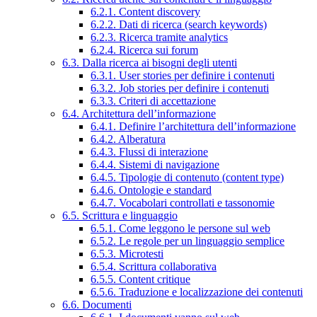
6.2.1. Content discovery
6.2.2. Dati di ricerca (search keywords)
6.2.3. Ricerca tramite analytics
6.2.4. Ricerca sui forum
6.3. Dalla ricerca ai bisogni degli utenti
6.3.1. User stories per definire i contenuti
6.3.2. Job stories per definire i contenuti
6.3.3. Criteri di accettazione
6.4. Architettura dell’informazione
6.4.1. Definire l’architettura dell’informazione
6.4.2. Alberatura
6.4.3. Flussi di interazione
6.4.4. Sistemi di navigazione
6.4.5. Tipologie di contenuto (content type)
6.4.6. Ontologie e standard
6.4.7. Vocabolari controllati e tassonomie
6.5. Scrittura e linguaggio
6.5.1. Come leggono le persone sul web
6.5.2. Le regole per un linguaggio semplice
6.5.3. Microtesti
6.5.4. Scrittura collaborativa
6.5.5. Content critique
6.5.6. Traduzione e localizzazione dei contenuti
6.6. Documenti