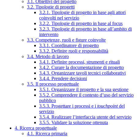
3.1. Obiettivi del progetto
3.2. Tipologie di progetti
3.2.1. Tipologie di progetto in base agli attori
coinvolti nel servizio
3.2.2. Tipologie di progetto in base al focus
3.2.3. Tipologie di progetto in base all’ambito di
intervento
3.3. Competenze, ruoli e figure coinvolte
3.3.1. Coordinatore di progetto
3.3.2. Definire ruoli e responsabilità
3.4. Metodo di lavoro
3.4.1. Definire processi, strumenti e rituali
3.4.2. Curare la documentazione di progetto
3.4.3. Organizzare tavoli tecnici collaborativi
3.4.4. Prendere decisioni
3.5. Il processo progettuale
3.5.1. Organizzare il progetto e la sua gestione
3.5.2. Comprendere il contesto d’uso del servizio
pubblico
3.5.3. Progettare i processi e i
touchpoint
del
servizio
3.5.4. Realizzare l’interfaccia utente del servizio
3.5.5. Validare la soluzione ottenuta
4. Ricerca progettuale
4.1. Ricerca primaria