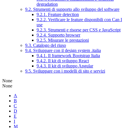
degradation
9.2. Strumenti di supporto allo sviluppo del software
9.2.1. Feature detection
9.2.2. Verificare le feature disponibili con Can I
use
9.2.3. Strumenti e risorse per CSS e JavaScript
9.2.4. Supporto browser
9.2.5. Misurare le prestazioni
9.3. Catalogo del riuso
9.4. Sviluppare con il design system .italia
9.4.1. Il framework Bootstrap Italia
9.4.2. Il kit di sviluppo React
9.4.3. Il kit di sviluppo Angular
9.5. Sviluppare con i modelli di sito e servizi
None
None
A
B
C
D
E
I
M