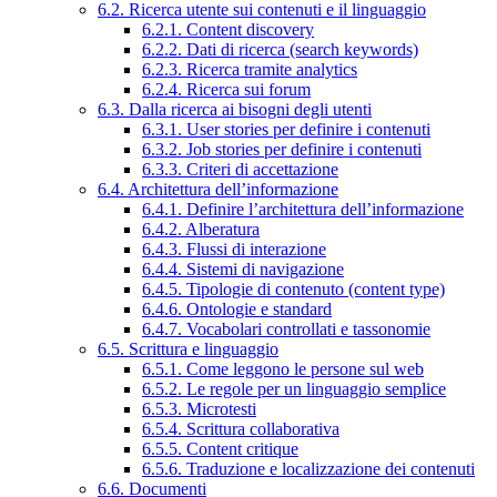
6.2. Ricerca utente sui contenuti e il linguaggio
6.2.1. Content discovery
6.2.2. Dati di ricerca (search keywords)
6.2.3. Ricerca tramite analytics
6.2.4. Ricerca sui forum
6.3. Dalla ricerca ai bisogni degli utenti
6.3.1. User stories per definire i contenuti
6.3.2. Job stories per definire i contenuti
6.3.3. Criteri di accettazione
6.4. Architettura dell’informazione
6.4.1. Definire l’architettura dell’informazione
6.4.2. Alberatura
6.4.3. Flussi di interazione
6.4.4. Sistemi di navigazione
6.4.5. Tipologie di contenuto (content type)
6.4.6. Ontologie e standard
6.4.7. Vocabolari controllati e tassonomie
6.5. Scrittura e linguaggio
6.5.1. Come leggono le persone sul web
6.5.2. Le regole per un linguaggio semplice
6.5.3. Microtesti
6.5.4. Scrittura collaborativa
6.5.5. Content critique
6.5.6. Traduzione e localizzazione dei contenuti
6.6. Documenti