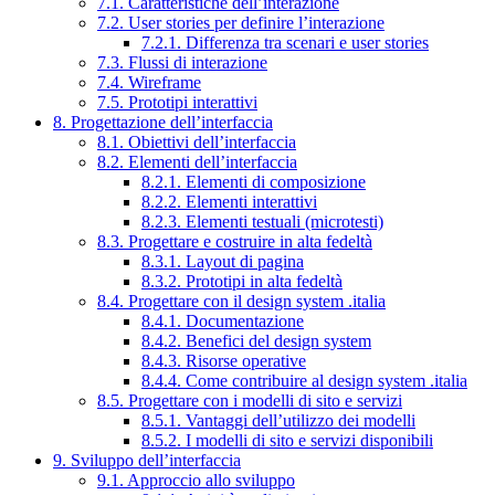
7.1. Caratteristiche dell’interazione
7.2. User stories per definire l’interazione
7.2.1. Differenza tra scenari e user stories
7.3. Flussi di interazione
7.4. Wireframe
7.5. Prototipi interattivi
8. Progettazione dell’interfaccia
8.1. Obiettivi dell’interfaccia
8.2. Elementi dell’interfaccia
8.2.1. Elementi di composizione
8.2.2. Elementi interattivi
8.2.3. Elementi testuali (microtesti)
8.3. Progettare e costruire in alta fedeltà
8.3.1. Layout di pagina
8.3.2. Prototipi in alta fedeltà
8.4. Progettare con il design system .italia
8.4.1. Documentazione
8.4.2. Benefici del design system
8.4.3. Risorse operative
8.4.4. Come contribuire al design system .italia
8.5. Progettare con i modelli di sito e servizi
8.5.1. Vantaggi dell’utilizzo dei modelli
8.5.2. I modelli di sito e servizi disponibili
9. Sviluppo dell’interfaccia
9.1. Approccio allo sviluppo