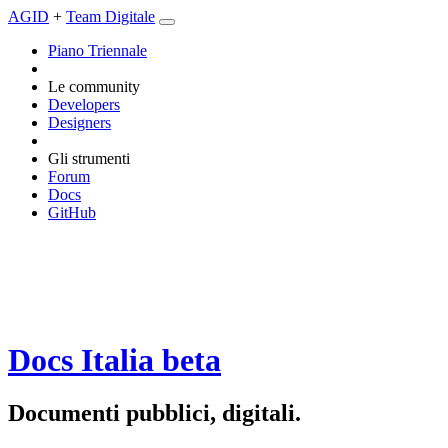
AGID
+
Team Digitale
Piano Triennale
Le community
Developers
Designers
Gli strumenti
Forum
Docs
GitHub
Docs Italia
beta
Documenti pubblici, digitali.