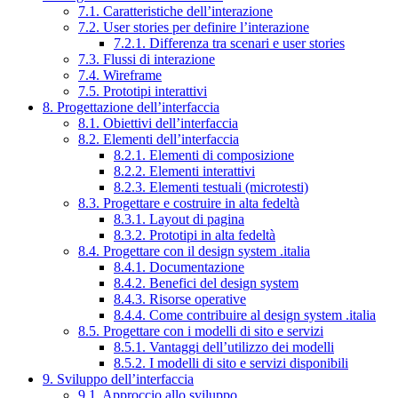
7.1. Caratteristiche dell’interazione
7.2. User stories per definire l’interazione
7.2.1. Differenza tra scenari e user stories
7.3. Flussi di interazione
7.4. Wireframe
7.5. Prototipi interattivi
8. Progettazione dell’interfaccia
8.1. Obiettivi dell’interfaccia
8.2. Elementi dell’interfaccia
8.2.1. Elementi di composizione
8.2.2. Elementi interattivi
8.2.3. Elementi testuali (microtesti)
8.3. Progettare e costruire in alta fedeltà
8.3.1. Layout di pagina
8.3.2. Prototipi in alta fedeltà
8.4. Progettare con il design system .italia
8.4.1. Documentazione
8.4.2. Benefici del design system
8.4.3. Risorse operative
8.4.4. Come contribuire al design system .italia
8.5. Progettare con i modelli di sito e servizi
8.5.1. Vantaggi dell’utilizzo dei modelli
8.5.2. I modelli di sito e servizi disponibili
9. Sviluppo dell’interfaccia
9.1. Approccio allo sviluppo