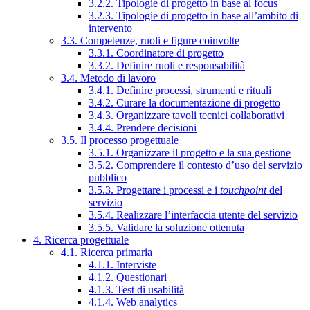
3.2.2. Tipologie di progetto in base al focus
3.2.3. Tipologie di progetto in base all’ambito di
intervento
3.3. Competenze, ruoli e figure coinvolte
3.3.1. Coordinatore di progetto
3.3.2. Definire ruoli e responsabilità
3.4. Metodo di lavoro
3.4.1. Definire processi, strumenti e rituali
3.4.2. Curare la documentazione di progetto
3.4.3. Organizzare tavoli tecnici collaborativi
3.4.4. Prendere decisioni
3.5. Il processo progettuale
3.5.1. Organizzare il progetto e la sua gestione
3.5.2. Comprendere il contesto d’uso del servizio
pubblico
3.5.3. Progettare i processi e i
touchpoint
del
servizio
3.5.4. Realizzare l’interfaccia utente del servizio
3.5.5. Validare la soluzione ottenuta
4. Ricerca progettuale
4.1. Ricerca primaria
4.1.1. Interviste
4.1.2. Questionari
4.1.3. Test di usabilità
4.1.4. Web analytics