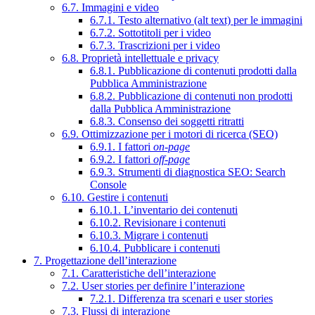
6.7. Immagini e video
6.7.1. Testo alternativo (alt text) per le immagini
6.7.2. Sottotitoli per i video
6.7.3. Trascrizioni per i video
6.8. Proprietà intellettuale e privacy
6.8.1. Pubblicazione di contenuti prodotti dalla
Pubblica Amministrazione
6.8.2. Pubblicazione di contenuti non prodotti
dalla Pubblica Amministrazione
6.8.3. Consenso dei soggetti ritratti
6.9. Ottimizzazione per i motori di ricerca (SEO)
6.9.1. I fattori
on-page
6.9.2. I fattori
off-page
6.9.3. Strumenti di diagnostica SEO: Search
Console
6.10. Gestire i contenuti
6.10.1. L’inventario dei contenuti
6.10.2. Revisionare i contenuti
6.10.3. Migrare i contenuti
6.10.4. Pubblicare i contenuti
7. Progettazione dell’interazione
7.1. Caratteristiche dell’interazione
7.2. User stories per definire l’interazione
7.2.1. Differenza tra scenari e user stories
7.3. Flussi di interazione