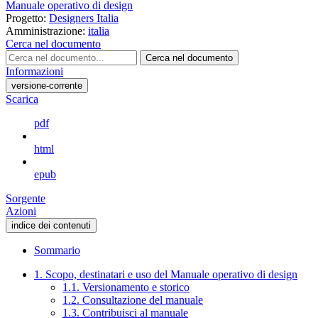
Manuale operativo di design
Progetto:
Designers Italia
Amministrazione:
italia
Cerca nel documento
Cerca nel documento
Informazioni
versione-corrente
Scarica
pdf
html
epub
Sorgente
Azioni
indice dei contenuti
Sommario
1. Scopo, destinatari e uso del Manuale operativo di design
1.1. Versionamento e storico
1.2. Consultazione del manuale
1.3. Contribuisci al manuale