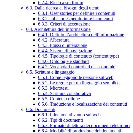
6.2.4. Ricerca sui forum
6.3. Dalla ricerca ai bisogni degli utenti
6.3.1. User stories per definire i contenuti
6.3.2. Job stories per definire i contenuti
6.3.3. Criteri di accettazione
6.4. Architettura dell’informazione
6.4.1. Definire l’architettura dell’informazione
6.4.2. Alberatura
6.4.3. Flussi di interazione
6.4.4. Sistemi di navigazione
6.4.5. Tipologie di contenuto (content type)
6.4.6. Ontologie e standard
6.4.7. Vocabolari controllati e tassonomie
6.5. Scrittura e linguaggio
6.5.1. Come leggono le persone sul web
6.5.2. Le regole per un linguaggio semplice
6.5.3. Microtesti
6.5.4. Scrittura collaborativa
6.5.5. Content critique
6.5.6. Traduzione e localizzazione dei contenuti
6.6. Documenti
6.6.1. I documenti vanno sul web
6.6.2. Tipi di documenti
6.6.3. Formato di lettura dei documenti elettronici
6.6.4. Modalità di produzione dei documenti