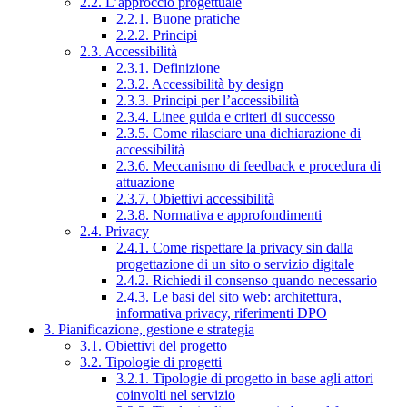
2.2. L’approccio progettuale
2.2.1. Buone pratiche
2.2.2. Principi
2.3. Accessibilità
2.3.1. Definizione
2.3.2. Accessibilità by design
2.3.3. Principi per l’accessibilità
2.3.4. Linee guida e criteri di successo
2.3.5. Come rilasciare una dichiarazione di
accessibilità
2.3.6. Meccanismo di feedback e procedura di
attuazione
2.3.7. Obiettivi accessibilità
2.3.8. Normativa e approfondimenti
2.4. Privacy
2.4.1. Come rispettare la privacy sin dalla
progettazione di un sito o servizio digitale
2.4.2. Richiedi il consenso quando necessario
2.4.3. Le basi del sito web: architettura,
informativa privacy, riferimenti DPO
3. Pianificazione, gestione e strategia
3.1. Obiettivi del progetto
3.2. Tipologie di progetti
3.2.1. Tipologie di progetto in base agli attori
coinvolti nel servizio