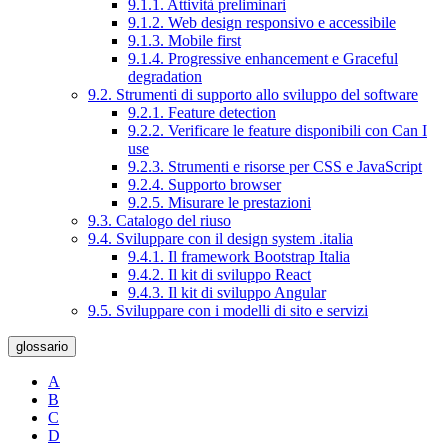
9.1.1. Attività preliminari
9.1.2. Web design responsivo e accessibile
9.1.3. Mobile first
9.1.4. Progressive enhancement e Graceful
degradation
9.2. Strumenti di supporto allo sviluppo del software
9.2.1. Feature detection
9.2.2. Verificare le feature disponibili con Can I
use
9.2.3. Strumenti e risorse per CSS e JavaScript
9.2.4. Supporto browser
9.2.5. Misurare le prestazioni
9.3. Catalogo del riuso
9.4. Sviluppare con il design system .italia
9.4.1. Il framework Bootstrap Italia
9.4.2. Il kit di sviluppo React
9.4.3. Il kit di sviluppo Angular
9.5. Sviluppare con i modelli di sito e servizi
glossario
A
B
C
D