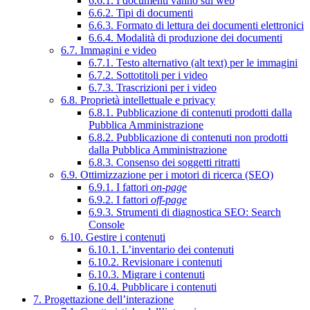
6.6.1. I documenti vanno sul web
6.6.2. Tipi di documenti
6.6.3. Formato di lettura dei documenti elettronici
6.6.4. Modalità di produzione dei documenti
6.7. Immagini e video
6.7.1. Testo alternativo (alt text) per le immagini
6.7.2. Sottotitoli per i video
6.7.3. Trascrizioni per i video
6.8. Proprietà intellettuale e privacy
6.8.1. Pubblicazione di contenuti prodotti dalla
Pubblica Amministrazione
6.8.2. Pubblicazione di contenuti non prodotti
dalla Pubblica Amministrazione
6.8.3. Consenso dei soggetti ritratti
6.9. Ottimizzazione per i motori di ricerca (SEO)
6.9.1. I fattori
on-page
6.9.2. I fattori
off-page
6.9.3. Strumenti di diagnostica SEO: Search
Console
6.10. Gestire i contenuti
6.10.1. L’inventario dei contenuti
6.10.2. Revisionare i contenuti
6.10.3. Migrare i contenuti
6.10.4. Pubblicare i contenuti
7. Progettazione dell’interazione