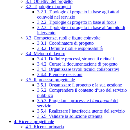
3.1. Obiettivi del progetto
3.2. Tipologie di progetti
3.2.1. Tipologie di progetto in base agli attori
coinvolti nel servizio
3.2.2. Tipologie di progetto in base al focus
3.2.3. Tipologie di progetto in base all’ambito di
intervento
3.3. Competenze, ruoli e figure coinvolte
3.3.1. Coordinatore di progetto
3.3.2. Definire ruoli e responsabilità
3.4. Metodo di lavoro
3.4.1. Definire processi, strumenti e rituali
3.4.2. Curare la documentazione di progetto
3.4.3. Organizzare tavoli tecnici collaborativi
3.4.4. Prendere decisioni
3.5. Il processo progettuale
3.5.1. Organizzare il progetto e la sua gestione
3.5.2. Comprendere il contesto d’uso del servizio
pubblico
3.5.3. Progettare i processi e i
touchpoint
del
servizio
3.5.4. Realizzare l’interfaccia utente del servizio
3.5.5. Validare la soluzione ottenuta
4. Ricerca progettuale
4.1. Ricerca primaria