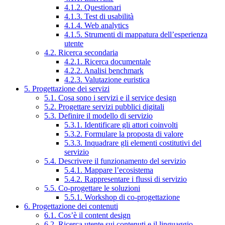
4.1.2. Questionari
4.1.3. Test di usabilità
4.1.4. Web analytics
4.1.5. Strumenti di mappatura dell’esperienza
utente
4.2. Ricerca secondaria
4.2.1. Ricerca documentale
4.2.2. Analisi benchmark
4.2.3. Valutazione euristica
5. Progettazione dei servizi
5.1. Cosa sono i servizi e il service design
5.2. Progettare servizi pubblici digitali
5.3. Definire il modello di servizio
5.3.1. Identificare gli attori coinvolti
5.3.2. Formulare la proposta di valore
5.3.3. Inquadrare gli elementi costitutivi del
servizio
5.4. Descrivere il funzionamento del servizio
5.4.1. Mappare l’ecosistema
5.4.2. Rappresentare i flussi di servizio
5.5. Co-progettare le soluzioni
5.5.1. Workshop di co-progettazione
6. Progettazione dei contenuti
6.1. Cos’è il content design
6.2. Ricerca utente sui contenuti e il linguaggio