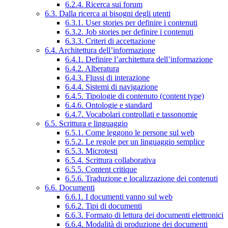
6.2.4. Ricerca sui forum
6.3. Dalla ricerca ai bisogni degli utenti
6.3.1. User stories per definire i contenuti
6.3.2. Job stories per definire i contenuti
6.3.3. Criteri di accettazione
6.4. Architettura dell’informazione
6.4.1. Definire l’architettura dell’informazione
6.4.2. Alberatura
6.4.3. Flussi di interazione
6.4.4. Sistemi di navigazione
6.4.5. Tipologie di contenuto (content type)
6.4.6. Ontologie e standard
6.4.7. Vocabolari controllati e tassonomie
6.5. Scrittura e linguaggio
6.5.1. Come leggono le persone sul web
6.5.2. Le regole per un linguaggio semplice
6.5.3. Microtesti
6.5.4. Scrittura collaborativa
6.5.5. Content critique
6.5.6. Traduzione e localizzazione dei contenuti
6.6. Documenti
6.6.1. I documenti vanno sul web
6.6.2. Tipi di documenti
6.6.3. Formato di lettura dei documenti elettronici
6.6.4. Modalità di produzione dei documenti