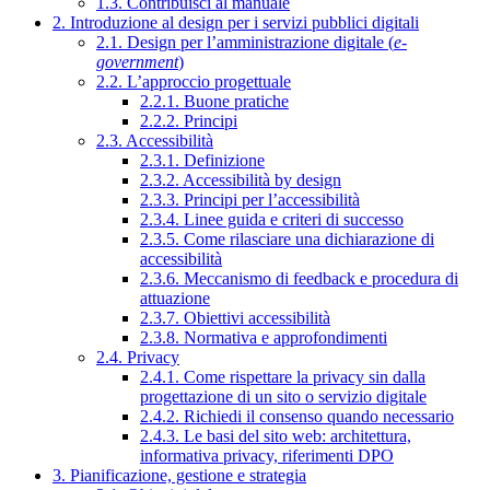
1.3. Contribuisci al manuale
2. Introduzione al design per i servizi pubblici digitali
2.1. Design per l’amministrazione digitale (
e-
government
)
2.2. L’approccio progettuale
2.2.1. Buone pratiche
2.2.2. Principi
2.3. Accessibilità
2.3.1. Definizione
2.3.2. Accessibilità by design
2.3.3. Principi per l’accessibilità
2.3.4. Linee guida e criteri di successo
2.3.5. Come rilasciare una dichiarazione di
accessibilità
2.3.6. Meccanismo di feedback e procedura di
attuazione
2.3.7. Obiettivi accessibilità
2.3.8. Normativa e approfondimenti
2.4. Privacy
2.4.1. Come rispettare la privacy sin dalla
progettazione di un sito o servizio digitale
2.4.2. Richiedi il consenso quando necessario
2.4.3. Le basi del sito web: architettura,
informativa privacy, riferimenti DPO
3. Pianificazione, gestione e strategia