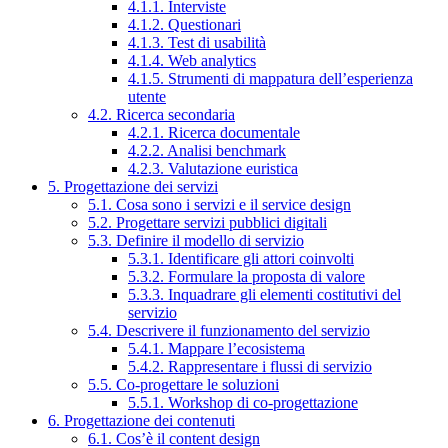
4.1.1. Interviste
4.1.2. Questionari
4.1.3. Test di usabilità
4.1.4. Web analytics
4.1.5. Strumenti di mappatura dell’esperienza
utente
4.2. Ricerca secondaria
4.2.1. Ricerca documentale
4.2.2. Analisi benchmark
4.2.3. Valutazione euristica
5. Progettazione dei servizi
5.1. Cosa sono i servizi e il service design
5.2. Progettare servizi pubblici digitali
5.3. Definire il modello di servizio
5.3.1. Identificare gli attori coinvolti
5.3.2. Formulare la proposta di valore
5.3.3. Inquadrare gli elementi costitutivi del
servizio
5.4. Descrivere il funzionamento del servizio
5.4.1. Mappare l’ecosistema
5.4.2. Rappresentare i flussi di servizio
5.5. Co-progettare le soluzioni
5.5.1. Workshop di co-progettazione
6. Progettazione dei contenuti
6.1. Cos’è il content design