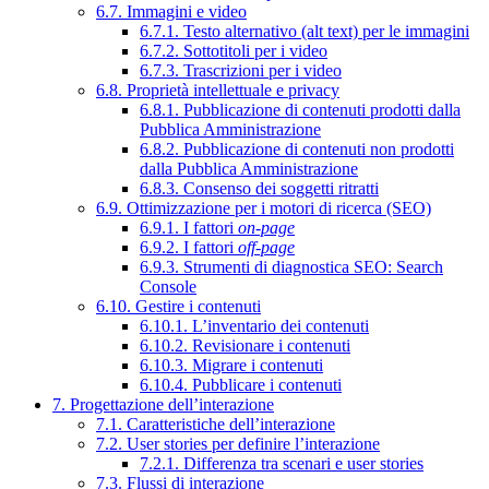
6.7. Immagini e video
6.7.1. Testo alternativo (alt text) per le immagini
6.7.2. Sottotitoli per i video
6.7.3. Trascrizioni per i video
6.8. Proprietà intellettuale e privacy
6.8.1. Pubblicazione di contenuti prodotti dalla
Pubblica Amministrazione
6.8.2. Pubblicazione di contenuti non prodotti
dalla Pubblica Amministrazione
6.8.3. Consenso dei soggetti ritratti
6.9. Ottimizzazione per i motori di ricerca (SEO)
6.9.1. I fattori
on-page
6.9.2. I fattori
off-page
6.9.3. Strumenti di diagnostica SEO: Search
Console
6.10. Gestire i contenuti
6.10.1. L’inventario dei contenuti
6.10.2. Revisionare i contenuti
6.10.3. Migrare i contenuti
6.10.4. Pubblicare i contenuti
7. Progettazione dell’interazione
7.1. Caratteristiche dell’interazione
7.2. User stories per definire l’interazione
7.2.1. Differenza tra scenari e user stories
7.3. Flussi di interazione