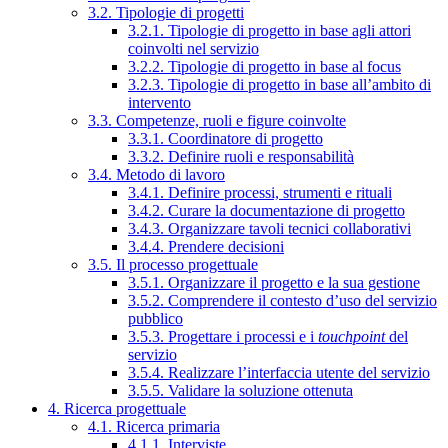
3.2. Tipologie di progetti
3.2.1. Tipologie di progetto in base agli attori
coinvolti nel servizio
3.2.2. Tipologie di progetto in base al focus
3.2.3. Tipologie di progetto in base all’ambito di
intervento
3.3. Competenze, ruoli e figure coinvolte
3.3.1. Coordinatore di progetto
3.3.2. Definire ruoli e responsabilità
3.4. Metodo di lavoro
3.4.1. Definire processi, strumenti e rituali
3.4.2. Curare la documentazione di progetto
3.4.3. Organizzare tavoli tecnici collaborativi
3.4.4. Prendere decisioni
3.5. Il processo progettuale
3.5.1. Organizzare il progetto e la sua gestione
3.5.2. Comprendere il contesto d’uso del servizio
pubblico
3.5.3. Progettare i processi e i
touchpoint
del
servizio
3.5.4. Realizzare l’interfaccia utente del servizio
3.5.5. Validare la soluzione ottenuta
4. Ricerca progettuale
4.1. Ricerca primaria
4.1.1. Interviste