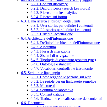
6.2.1. Content discovery
6.2.2. Dati di ricerca (search keywords)
6.2.3. Ricerca tramite analytics
6.2.4. Ricerca sui forum
6.3. Dalla ricerca ai bisogni degli utenti
6.3.1. User stories per definire i contenuti
6.3.2. Job stories per definire i contenuti
6.3.3. Criteri di accettazione
6.4. Architettura dell’informazione
6.4.1. Definire l’architettura dell’informazione
6.4.2. Alberatura
6.4.3. Flussi di interazione
6.4.4. Sistemi di navigazione
6.4.5. Tipologie di contenuto (content type)
6.4.6. Ontologie e standard
6.4.7. Vocabolari controllati e tassonomie
6.5. Scrittura e linguaggio
6.5.1. Come leggono le persone sul web
6.5.2. Le regole per un linguaggio semplice
6.5.3. Microtesti
6.5.4. Scrittura collaborativa
6.5.5. Content critique
6.5.6. Traduzione e localizzazione dei contenuti
6.6. Documenti