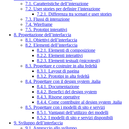
7.1. Caratteristiche dell’interazione
7.2. User stories per definire l’interazione
7.2.1. Differenza tra scenari e user stories
7.3. Flussi di interazione
7.4. Wireframe
7.5. Prototipi interattivi
8. Progettazione dell’interfaccia
8.1. Obiettivi dell’interfaccia
8.2. Elementi dell’interfaccia
8.2.1. Elementi di composizione
8.2.2. Elementi interattivi
8.2.3. Elementi testuali (microtesti)
8.3. Progettare e costruire in alta fedeltà
8.3.1. Layout di pagina
8.3.2. Prototipi in alta fedeltà
8.4. Progettare con il design system .italia
8.4.1. Documentazione
8.4.2. Benefici del design system
8.4.3. Risorse operative
8.4.4. Come contribuire al design system .italia
8.5. Progettare con i modelli di sito e servizi
8.5.1. Vantaggi dell’utilizzo dei modelli
8.5.2. I modelli di sito e servizi disponibili
9. Sviluppo dell’interfaccia
9.1. Approccio allo sviluppo