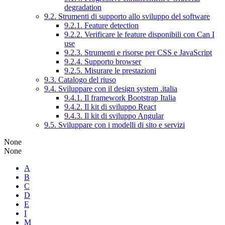
degradation
9.2. Strumenti di supporto allo sviluppo del software
9.2.1. Feature detection
9.2.2. Verificare le feature disponibili con Can I
use
9.2.3. Strumenti e risorse per CSS e JavaScript
9.2.4. Supporto browser
9.2.5. Misurare le prestazioni
9.3. Catalogo del riuso
9.4. Sviluppare con il design system .italia
9.4.1. Il framework Bootstrap Italia
9.4.2. Il kit di sviluppo React
9.4.3. Il kit di sviluppo Angular
9.5. Sviluppare con i modelli di sito e servizi
None
None
A
B
C
D
E
I
M