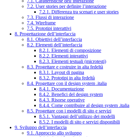
7.1. Caratteristiche dell’interazione
7.2. User stories per definire l’interazione
7.2.1. Differenza tra scenari e user stories
7.3. Flussi di interazione
7.4. Wireframe
7.5. Prototipi interattivi
8. Progettazione dell’interfaccia
8.1. Obiettivi dell’interfaccia
8.2. Elementi dell’interfaccia
8.2.1. Elementi di composizione
8.2.2. Elementi interattivi
8.2.3. Elementi testuali (microtesti)
8.3. Progettare e costruire in alta fedeltà
8.3.1. Layout di pagina
8.3.2. Prototipi in alta fedeltà
8.4. Progettare con il design system .italia
8.4.1. Documentazione
8.4.2. Benefici del design system
8.4.3. Risorse operative
8.4.4. Come contribuire al design system .italia
8.5. Progettare con i modelli di sito e servizi
8.5.1. Vantaggi dell’utilizzo dei modelli
8.5.2. I modelli di sito e servizi disponibili
9. Sviluppo dell’interfaccia
9.1. Approccio allo sviluppo