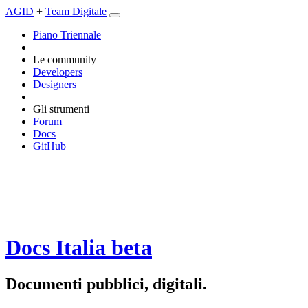
AGID
+
Team Digitale
Piano Triennale
Le community
Developers
Designers
Gli strumenti
Forum
Docs
GitHub
Docs Italia
beta
Documenti pubblici, digitali.