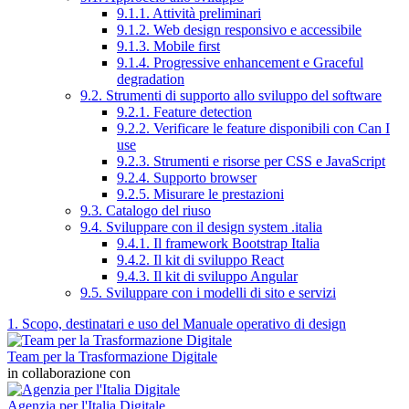
9.1.1. Attività preliminari
9.1.2. Web design responsivo e accessibile
9.1.3. Mobile first
9.1.4. Progressive enhancement e Graceful
degradation
9.2. Strumenti di supporto allo sviluppo del software
9.2.1. Feature detection
9.2.2. Verificare le feature disponibili con Can I
use
9.2.3. Strumenti e risorse per CSS e JavaScript
9.2.4. Supporto browser
9.2.5. Misurare le prestazioni
9.3. Catalogo del riuso
9.4. Sviluppare con il design system .italia
9.4.1. Il framework Bootstrap Italia
9.4.2. Il kit di sviluppo React
9.4.3. Il kit di sviluppo Angular
9.5. Sviluppare con i modelli di sito e servizi
1. Scopo, destinatari e uso del Manuale operativo di design
Team per la Trasformazione Digitale
in collaborazione con
Agenzia per l'Italia Digitale