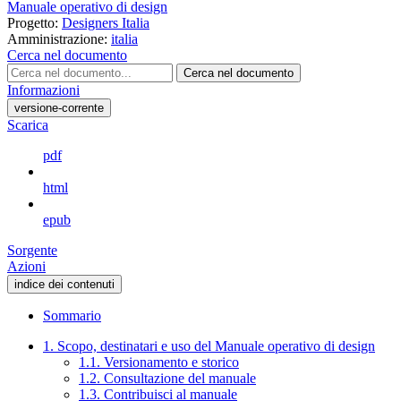
Manuale operativo di design
Progetto:
Designers Italia
Amministrazione:
italia
Cerca nel documento
Cerca nel documento
Informazioni
versione-corrente
Scarica
pdf
html
epub
Sorgente
Azioni
indice dei contenuti
Sommario
1. Scopo, destinatari e uso del Manuale operativo di design
1.1. Versionamento e storico
1.2. Consultazione del manuale
1.3. Contribuisci al manuale