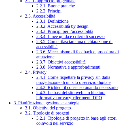
2.2. L’approccio progettuale
2.2.1. Buone pratiche
2.2.2. Principi
2.3. Accessibilità
2.3.1. Definizione
2.3.2. Accessibilità by design
2.3.3. Principi per l’accessibilità
2.3.4. Linee guida e criteri di successo
2.3.5. Come rilasciare una dichiarazione di
accessibilità
2.3.6. Meccanismo di feedback e procedura di
attuazione
2.3.7. Obiettivi accessibilità
2.3.8. Normativa e approfondimenti
2.4. Privacy
2.4.1. Come rispettare la privacy sin dalla
progettazione di un sito o servizio digitale
2.4.2. Richiedi il consenso quando necessario
2.4.3. Le basi del sito web: architettura,
informativa privacy, riferimenti DPO
3. Pianificazione, gestione e strategia
3.1. Obiettivi del progetto
3.2. Tipologie di progetti
3.2.1. Tipologie di progetto in base agli attori
coinvolti nel servizio