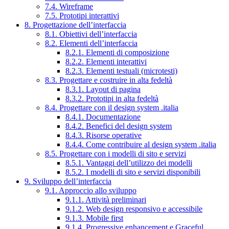
7.4. Wireframe
7.5. Prototipi interattivi
8. Progettazione dell’interfaccia
8.1. Obiettivi dell’interfaccia
8.2. Elementi dell’interfaccia
8.2.1. Elementi di composizione
8.2.2. Elementi interattivi
8.2.3. Elementi testuali (microtesti)
8.3. Progettare e costruire in alta fedeltà
8.3.1. Layout di pagina
8.3.2. Prototipi in alta fedeltà
8.4. Progettare con il design system .italia
8.4.1. Documentazione
8.4.2. Benefici del design system
8.4.3. Risorse operative
8.4.4. Come contribuire al design system .italia
8.5. Progettare con i modelli di sito e servizi
8.5.1. Vantaggi dell’utilizzo dei modelli
8.5.2. I modelli di sito e servizi disponibili
9. Sviluppo dell’interfaccia
9.1. Approccio allo sviluppo
9.1.1. Attività preliminari
9.1.2. Web design responsivo e accessibile
9.1.3. Mobile first
9.1.4. Progressive enhancement e Graceful