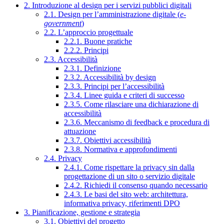
2. Introduzione al design per i servizi pubblici digitali
2.1. Design per l’amministrazione digitale (
e-
government
)
2.2. L’approccio progettuale
2.2.1. Buone pratiche
2.2.2. Principi
2.3. Accessibilità
2.3.1. Definizione
2.3.2. Accessibilità by design
2.3.3. Principi per l’accessibilità
2.3.4. Linee guida e criteri di successo
2.3.5. Come rilasciare una dichiarazione di
accessibilità
2.3.6. Meccanismo di feedback e procedura di
attuazione
2.3.7. Obiettivi accessibilità
2.3.8. Normativa e approfondimenti
2.4. Privacy
2.4.1. Come rispettare la privacy sin dalla
progettazione di un sito o servizio digitale
2.4.2. Richiedi il consenso quando necessario
2.4.3. Le basi del sito web: architettura,
informativa privacy, riferimenti DPO
3. Pianificazione, gestione e strategia
3.1. Obiettivi del progetto