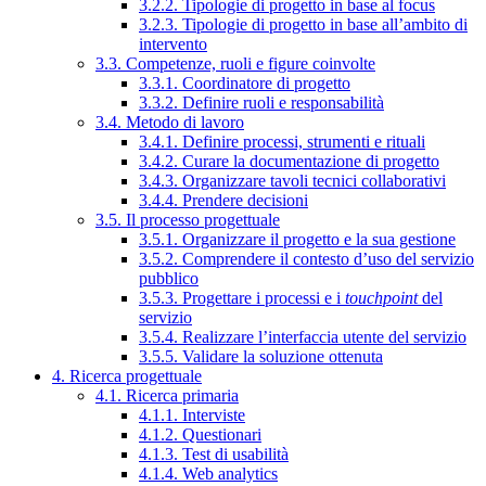
3.2.2. Tipologie di progetto in base al focus
3.2.3. Tipologie di progetto in base all’ambito di
intervento
3.3. Competenze, ruoli e figure coinvolte
3.3.1. Coordinatore di progetto
3.3.2. Definire ruoli e responsabilità
3.4. Metodo di lavoro
3.4.1. Definire processi, strumenti e rituali
3.4.2. Curare la documentazione di progetto
3.4.3. Organizzare tavoli tecnici collaborativi
3.4.4. Prendere decisioni
3.5. Il processo progettuale
3.5.1. Organizzare il progetto e la sua gestione
3.5.2. Comprendere il contesto d’uso del servizio
pubblico
3.5.3. Progettare i processi e i
touchpoint
del
servizio
3.5.4. Realizzare l’interfaccia utente del servizio
3.5.5. Validare la soluzione ottenuta
4. Ricerca progettuale
4.1. Ricerca primaria
4.1.1. Interviste
4.1.2. Questionari
4.1.3. Test di usabilità
4.1.4. Web analytics