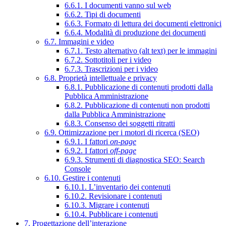
6.6.1. I documenti vanno sul web
6.6.2. Tipi di documenti
6.6.3. Formato di lettura dei documenti elettronici
6.6.4. Modalità di produzione dei documenti
6.7. Immagini e video
6.7.1. Testo alternativo (alt text) per le immagini
6.7.2. Sottotitoli per i video
6.7.3. Trascrizioni per i video
6.8. Proprietà intellettuale e privacy
6.8.1. Pubblicazione di contenuti prodotti dalla
Pubblica Amministrazione
6.8.2. Pubblicazione di contenuti non prodotti
dalla Pubblica Amministrazione
6.8.3. Consenso dei soggetti ritratti
6.9. Ottimizzazione per i motori di ricerca (SEO)
6.9.1. I fattori
on-page
6.9.2. I fattori
off-page
6.9.3. Strumenti di diagnostica SEO: Search
Console
6.10. Gestire i contenuti
6.10.1. L’inventario dei contenuti
6.10.2. Revisionare i contenuti
6.10.3. Migrare i contenuti
6.10.4. Pubblicare i contenuti
7. Progettazione dell’interazione