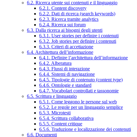
6.2. Ricerca utente sui contenuti e il linguaggio
6.2.1. Content discovery
6.2.2. Dati di ricerca (search keywords)
6.2.3. Ricerca tramite analytics
6.2.4. Ricerca sui forum
6.3. Dalla ricerca ai bisogni degli utenti
6.3.1. User stories per definire i contenuti
6.3.2. Job stories per definire i contenuti
6.3.3. Criteri di accettazione
6.4. Architettura dell’informazione
6.4.1. Definire l’architettura dell’informazione
6.4.2. Alberatura
6.4.3. Flussi di interazione
6.4.4. Sistemi di navigazione
6.4.5. Tipologie di contenuto (content type)
6.4.6. Ontologie e standard
6.4.7. Vocabolari controllati e tassonomie
6.5. Scrittura e linguaggio
6.5.1. Come leggono le persone sul web
6.5.2. Le regole per un linguaggio semplice
6.5.3. Microtesti
6.5.4. Scrittura collaborativa
6.5.5. Content critique
6.5.6. Traduzione e localizzazione dei contenuti
6.6. Documenti