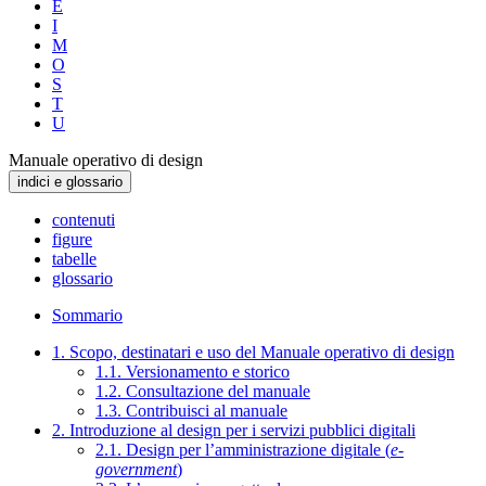
E
I
M
O
S
T
U
Manuale operativo di design
indici e glossario
contenuti
figure
tabelle
glossario
Sommario
1. Scopo, destinatari e uso del Manuale operativo di design
1.1. Versionamento e storico
1.2. Consultazione del manuale
1.3. Contribuisci al manuale
2. Introduzione al design per i servizi pubblici digitali
2.1. Design per l’amministrazione digitale (
e-
government
)