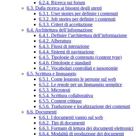
6.2.4. Ricerca sui forum
6.3. Dalla ricerca ai bisogni degli utenti
6.3.1. User stories per definire i contenuti
6.3.2. Job stories per definire i contenuti
6.3.3. Criteri di accettazione
6.4. Architettura dell’informazione
6.4.1. Definire l’architettura dell’informazione
6.4.2. Alberatura
6.4.3. Flussi di interazione
6.4.4. Sistemi di navigazione
6.4.5. Tipologie di contenuto (content type)
6.4.6. Ontologie e standard
6.4.7. Vocabolari controllati e tassonomie
6.5. Scrittura e linguaggio
6.5.1. Come leggono le persone sul web
6.5.2. Le regole per un linguaggio semplice
6.5.3. Microtesti
6.5.4. Scrittura collaborativa
6.5.5. Content critique
6.5.6. Traduzione e localizzazione dei contenuti
6.6. Documenti
6.6.1. I documenti vanno sul web
6.6.2. Tipi di documenti
6.6.3. Formato di lettura dei documenti elettronici
6.6.4. Modalità di produzione dei documenti