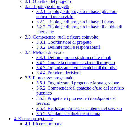
3.1. Obiettivi del progetto
3.2. Tipologie di progetti
3.2.1. Tipologie di progetto in base agli attori
coinvolti nel servizio
3.2.2. Tipologie di progetto in base al focus
3.2.3. Tipologie di progetto in base all’ambito di
intervento
3.3. Competenze, ruoli e figure coinvolte
3.3.1. Coordinatore di progetto
3.3.2. Definire ruoli e responsabilità
3.4. Metodo di lavoro
3.4.1. Definire processi, strumenti e rituali
3.4.2. Curare la documentazione di progetto
3.4.3. Organizzare tavoli tecnici collaborativi
3.4.4. Prendere decisioni
3.5. Il processo progettuale
3.5.1. Organizzare il progetto e la sua gestione
3.5.2. Comprendere il contesto d’uso del servizio
pubblico
3.5.3. Progettare i processi e i
touchpoint
del
servizio
3.5.4. Realizzare l’interfaccia utente del servizio
3.5.5. Validare la soluzione ottenuta
4. Ricerca progettuale
4.1. Ricerca primaria