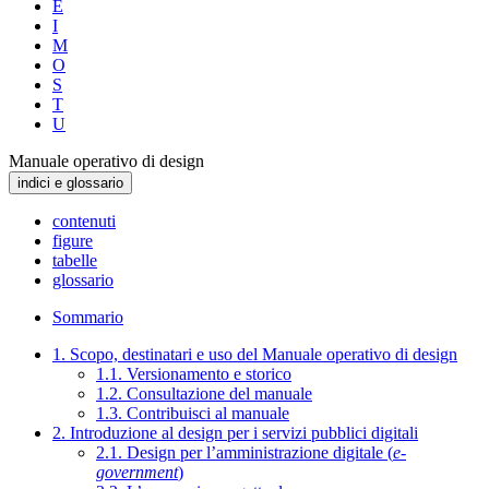
E
I
M
O
S
T
U
Manuale operativo di design
indici e glossario
contenuti
figure
tabelle
glossario
Sommario
1. Scopo, destinatari e uso del Manuale operativo di design
1.1. Versionamento e storico
1.2. Consultazione del manuale
1.3. Contribuisci al manuale
2. Introduzione al design per i servizi pubblici digitali
2.1. Design per l’amministrazione digitale (
e-
government
)