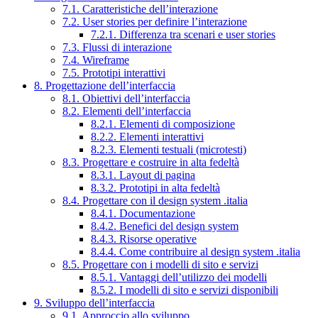
7.1. Caratteristiche dell’interazione
7.2. User stories per definire l’interazione
7.2.1. Differenza tra scenari e user stories
7.3. Flussi di interazione
7.4. Wireframe
7.5. Prototipi interattivi
8. Progettazione dell’interfaccia
8.1. Obiettivi dell’interfaccia
8.2. Elementi dell’interfaccia
8.2.1. Elementi di composizione
8.2.2. Elementi interattivi
8.2.3. Elementi testuali (microtesti)
8.3. Progettare e costruire in alta fedeltà
8.3.1. Layout di pagina
8.3.2. Prototipi in alta fedeltà
8.4. Progettare con il design system .italia
8.4.1. Documentazione
8.4.2. Benefici del design system
8.4.3. Risorse operative
8.4.4. Come contribuire al design system .italia
8.5. Progettare con i modelli di sito e servizi
8.5.1. Vantaggi dell’utilizzo dei modelli
8.5.2. I modelli di sito e servizi disponibili
9. Sviluppo dell’interfaccia
9.1. Approccio allo sviluppo