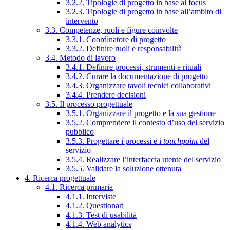
3.2.2. Tipologie di progetto in base al focus
3.2.3. Tipologie di progetto in base all’ambito di
intervento
3.3. Competenze, ruoli e figure coinvolte
3.3.1. Coordinatore di progetto
3.3.2. Definire ruoli e responsabilità
3.4. Metodo di lavoro
3.4.1. Definire processi, strumenti e rituali
3.4.2. Curare la documentazione di progetto
3.4.3. Organizzare tavoli tecnici collaborativi
3.4.4. Prendere decisioni
3.5. Il processo progettuale
3.5.1. Organizzare il progetto e la sua gestione
3.5.2. Comprendere il contesto d’uso del servizio
pubblico
3.5.3. Progettare i processi e i
touchpoint
del
servizio
3.5.4. Realizzare l’interfaccia utente del servizio
3.5.5. Validare la soluzione ottenuta
4. Ricerca progettuale
4.1. Ricerca primaria
4.1.1. Interviste
4.1.2. Questionari
4.1.3. Test di usabilità
4.1.4. Web analytics