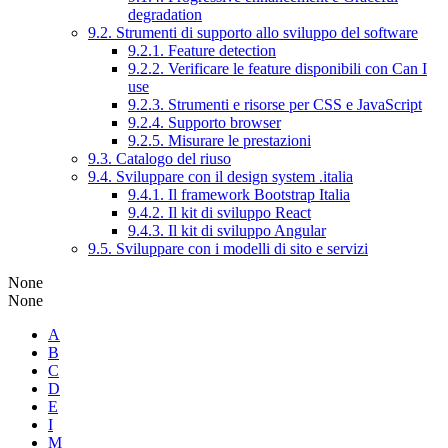
degradation
9.2. Strumenti di supporto allo sviluppo del software
9.2.1. Feature detection
9.2.2. Verificare le feature disponibili con Can I
use
9.2.3. Strumenti e risorse per CSS e JavaScript
9.2.4. Supporto browser
9.2.5. Misurare le prestazioni
9.3. Catalogo del riuso
9.4. Sviluppare con il design system .italia
9.4.1. Il framework Bootstrap Italia
9.4.2. Il kit di sviluppo React
9.4.3. Il kit di sviluppo Angular
9.5. Sviluppare con i modelli di sito e servizi
None
None
A
B
C
D
E
I
M