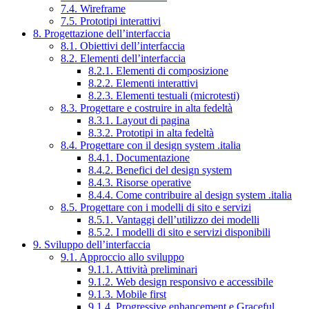
7.4. Wireframe
7.5. Prototipi interattivi
8. Progettazione dell’interfaccia
8.1. Obiettivi dell’interfaccia
8.2. Elementi dell’interfaccia
8.2.1. Elementi di composizione
8.2.2. Elementi interattivi
8.2.3. Elementi testuali (microtesti)
8.3. Progettare e costruire in alta fedeltà
8.3.1. Layout di pagina
8.3.2. Prototipi in alta fedeltà
8.4. Progettare con il design system .italia
8.4.1. Documentazione
8.4.2. Benefici del design system
8.4.3. Risorse operative
8.4.4. Come contribuire al design system .italia
8.5. Progettare con i modelli di sito e servizi
8.5.1. Vantaggi dell’utilizzo dei modelli
8.5.2. I modelli di sito e servizi disponibili
9. Sviluppo dell’interfaccia
9.1. Approccio allo sviluppo
9.1.1. Attività preliminari
9.1.2. Web design responsivo e accessibile
9.1.3. Mobile first
9.1.4. Progressive enhancement e Graceful