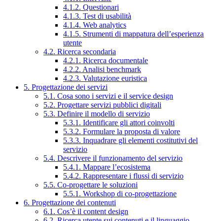
4.1.2. Questionari
4.1.3. Test di usabilità
4.1.4. Web analytics
4.1.5. Strumenti di mappatura dell’esperienza
utente
4.2. Ricerca secondaria
4.2.1. Ricerca documentale
4.2.2. Analisi benchmark
4.2.3. Valutazione euristica
5. Progettazione dei servizi
5.1. Cosa sono i servizi e il service design
5.2. Progettare servizi pubblici digitali
5.3. Definire il modello di servizio
5.3.1. Identificare gli attori coinvolti
5.3.2. Formulare la proposta di valore
5.3.3. Inquadrare gli elementi costitutivi del
servizio
5.4. Descrivere il funzionamento del servizio
5.4.1. Mappare l’ecosistema
5.4.2. Rappresentare i flussi di servizio
5.5. Co-progettare le soluzioni
5.5.1. Workshop di co-progettazione
6. Progettazione dei contenuti
6.1. Cos’è il content design
6.2. Ricerca utente sui contenuti e il linguaggio