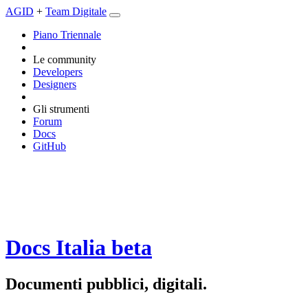
AGID
+
Team Digitale
Piano Triennale
Le community
Developers
Designers
Gli strumenti
Forum
Docs
GitHub
Docs Italia
beta
Documenti pubblici, digitali.