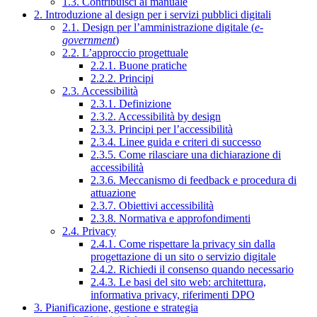
1.3. Contribuisci al manuale
2. Introduzione al design per i servizi pubblici digitali
2.1. Design per l’amministrazione digitale (
e-
government
)
2.2. L’approccio progettuale
2.2.1. Buone pratiche
2.2.2. Principi
2.3. Accessibilità
2.3.1. Definizione
2.3.2. Accessibilità by design
2.3.3. Principi per l’accessibilità
2.3.4. Linee guida e criteri di successo
2.3.5. Come rilasciare una dichiarazione di
accessibilità
2.3.6. Meccanismo di feedback e procedura di
attuazione
2.3.7. Obiettivi accessibilità
2.3.8. Normativa e approfondimenti
2.4. Privacy
2.4.1. Come rispettare la privacy sin dalla
progettazione di un sito o servizio digitale
2.4.2. Richiedi il consenso quando necessario
2.4.3. Le basi del sito web: architettura,
informativa privacy, riferimenti DPO
3. Pianificazione, gestione e strategia