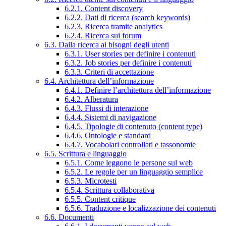
6.2.1. Content discovery
6.2.2. Dati di ricerca (search keywords)
6.2.3. Ricerca tramite analytics
6.2.4. Ricerca sui forum
6.3. Dalla ricerca ai bisogni degli utenti
6.3.1. User stories per definire i contenuti
6.3.2. Job stories per definire i contenuti
6.3.3. Criteri di accettazione
6.4. Architettura dell’informazione
6.4.1. Definire l’architettura dell’informazione
6.4.2. Alberatura
6.4.3. Flussi di interazione
6.4.4. Sistemi di navigazione
6.4.5. Tipologie di contenuto (content type)
6.4.6. Ontologie e standard
6.4.7. Vocabolari controllati e tassonomie
6.5. Scrittura e linguaggio
6.5.1. Come leggono le persone sul web
6.5.2. Le regole per un linguaggio semplice
6.5.3. Microtesti
6.5.4. Scrittura collaborativa
6.5.5. Content critique
6.5.6. Traduzione e localizzazione dei contenuti
6.6. Documenti