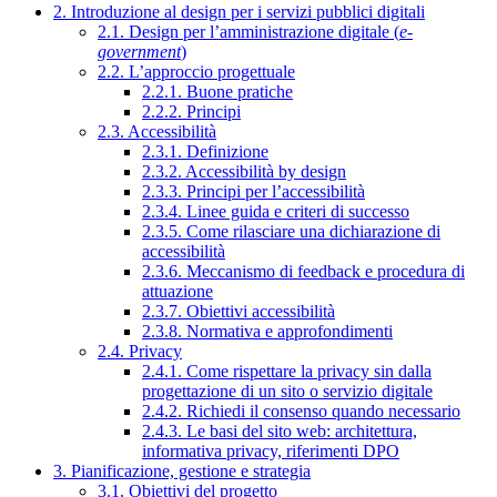
2. Introduzione al design per i servizi pubblici digitali
2.1. Design per l’amministrazione digitale (
e-
government
)
2.2. L’approccio progettuale
2.2.1. Buone pratiche
2.2.2. Principi
2.3. Accessibilità
2.3.1. Definizione
2.3.2. Accessibilità by design
2.3.3. Principi per l’accessibilità
2.3.4. Linee guida e criteri di successo
2.3.5. Come rilasciare una dichiarazione di
accessibilità
2.3.6. Meccanismo di feedback e procedura di
attuazione
2.3.7. Obiettivi accessibilità
2.3.8. Normativa e approfondimenti
2.4. Privacy
2.4.1. Come rispettare la privacy sin dalla
progettazione di un sito o servizio digitale
2.4.2. Richiedi il consenso quando necessario
2.4.3. Le basi del sito web: architettura,
informativa privacy, riferimenti DPO
3. Pianificazione, gestione e strategia
3.1. Obiettivi del progetto