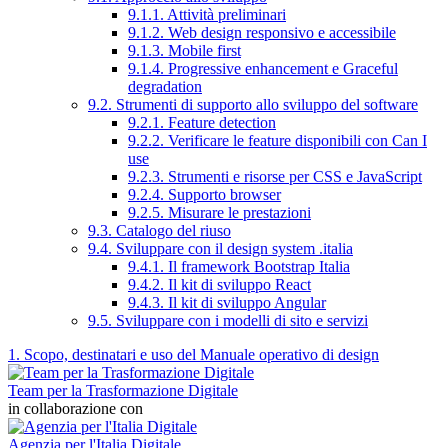
9.1.1. Attività preliminari
9.1.2. Web design responsivo e accessibile
9.1.3. Mobile first
9.1.4. Progressive enhancement e Graceful
degradation
9.2. Strumenti di supporto allo sviluppo del software
9.2.1. Feature detection
9.2.2. Verificare le feature disponibili con Can I
use
9.2.3. Strumenti e risorse per CSS e JavaScript
9.2.4. Supporto browser
9.2.5. Misurare le prestazioni
9.3. Catalogo del riuso
9.4. Sviluppare con il design system .italia
9.4.1. Il framework Bootstrap Italia
9.4.2. Il kit di sviluppo React
9.4.3. Il kit di sviluppo Angular
9.5. Sviluppare con i modelli di sito e servizi
1. Scopo, destinatari e uso del Manuale operativo di design
Team per la Trasformazione Digitale
in collaborazione con
Agenzia per l'Italia Digitale