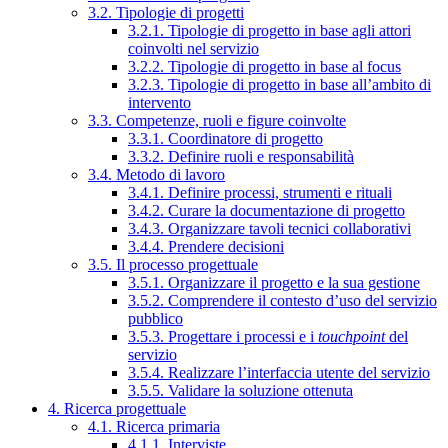
3.2. Tipologie di progetti
3.2.1. Tipologie di progetto in base agli attori
coinvolti nel servizio
3.2.2. Tipologie di progetto in base al focus
3.2.3. Tipologie di progetto in base all’ambito di
intervento
3.3. Competenze, ruoli e figure coinvolte
3.3.1. Coordinatore di progetto
3.3.2. Definire ruoli e responsabilità
3.4. Metodo di lavoro
3.4.1. Definire processi, strumenti e rituali
3.4.2. Curare la documentazione di progetto
3.4.3. Organizzare tavoli tecnici collaborativi
3.4.4. Prendere decisioni
3.5. Il processo progettuale
3.5.1. Organizzare il progetto e la sua gestione
3.5.2. Comprendere il contesto d’uso del servizio
pubblico
3.5.3. Progettare i processi e i
touchpoint
del
servizio
3.5.4. Realizzare l’interfaccia utente del servizio
3.5.5. Validare la soluzione ottenuta
4. Ricerca progettuale
4.1. Ricerca primaria
4.1.1. Interviste