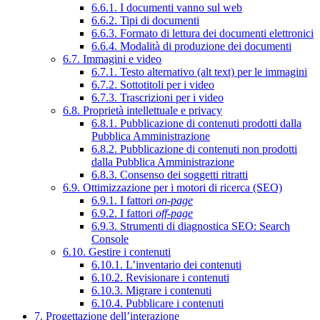
6.6.1. I documenti vanno sul web
6.6.2. Tipi di documenti
6.6.3. Formato di lettura dei documenti elettronici
6.6.4. Modalità di produzione dei documenti
6.7. Immagini e video
6.7.1. Testo alternativo (alt text) per le immagini
6.7.2. Sottotitoli per i video
6.7.3. Trascrizioni per i video
6.8. Proprietà intellettuale e privacy
6.8.1. Pubblicazione di contenuti prodotti dalla
Pubblica Amministrazione
6.8.2. Pubblicazione di contenuti non prodotti
dalla Pubblica Amministrazione
6.8.3. Consenso dei soggetti ritratti
6.9. Ottimizzazione per i motori di ricerca (SEO)
6.9.1. I fattori
on-page
6.9.2. I fattori
off-page
6.9.3. Strumenti di diagnostica SEO: Search
Console
6.10. Gestire i contenuti
6.10.1. L’inventario dei contenuti
6.10.2. Revisionare i contenuti
6.10.3. Migrare i contenuti
6.10.4. Pubblicare i contenuti
7. Progettazione dell’interazione