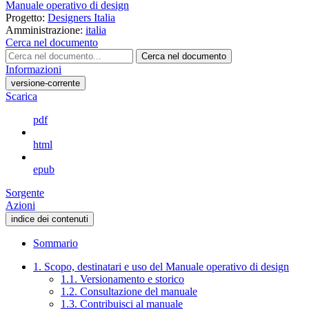
Manuale operativo di design
Progetto:
Designers Italia
Amministrazione:
italia
Cerca nel documento
Cerca nel documento
Informazioni
versione-corrente
Scarica
pdf
html
epub
Sorgente
Azioni
indice dei contenuti
Sommario
1. Scopo, destinatari e uso del Manuale operativo di design
1.1. Versionamento e storico
1.2. Consultazione del manuale
1.3. Contribuisci al manuale