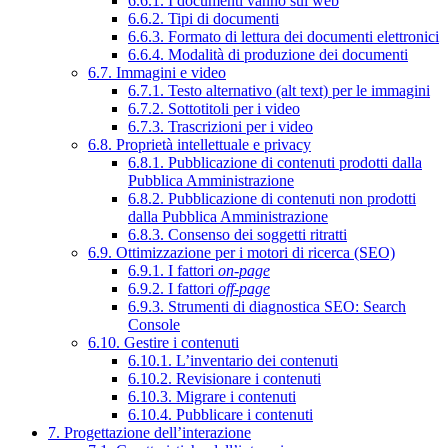
6.6.1. I documenti vanno sul web
6.6.2. Tipi di documenti
6.6.3. Formato di lettura dei documenti elettronici
6.6.4. Modalità di produzione dei documenti
6.7. Immagini e video
6.7.1. Testo alternativo (alt text) per le immagini
6.7.2. Sottotitoli per i video
6.7.3. Trascrizioni per i video
6.8. Proprietà intellettuale e privacy
6.8.1. Pubblicazione di contenuti prodotti dalla
Pubblica Amministrazione
6.8.2. Pubblicazione di contenuti non prodotti
dalla Pubblica Amministrazione
6.8.3. Consenso dei soggetti ritratti
6.9. Ottimizzazione per i motori di ricerca (SEO)
6.9.1. I fattori
on-page
6.9.2. I fattori
off-page
6.9.3. Strumenti di diagnostica SEO: Search
Console
6.10. Gestire i contenuti
6.10.1. L’inventario dei contenuti
6.10.2. Revisionare i contenuti
6.10.3. Migrare i contenuti
6.10.4. Pubblicare i contenuti
7. Progettazione dell’interazione