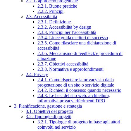
2.2. L’approccio progettuale
2.2.1. Buone pratiche
2.2.2. Principi
2.3. Accessibilità
2.3.1. Definizione
2.3.2. Accessibilità by design
2.3.3. Principi per l’accessibilità
2.3.4. Linee guida e criteri di successo
2.3.5. Come rilasciare una dichiarazione di
accessibilità
2.3.6. Meccanismo di feedback e procedura di
attuazione
2.3.7. Obiettivi accessibilità
2.3.8. Normativa e approfondimenti
2.4. Privacy
2.4.1. Come rispettare la privacy sin dalla
progettazione di un sito o servizio digitale
2.4.2. Richiedi il consenso quando necessario
2.4.3. Le basi del sito web: architettura,
informativa privacy, riferimenti DPO
3. Pianificazione, gestione e strategia
3.1. Obiettivi del progetto
3.2. Tipologie di progetti
3.2.1. Tipologie di progetto in base agli attori
coinvolti nel servizio