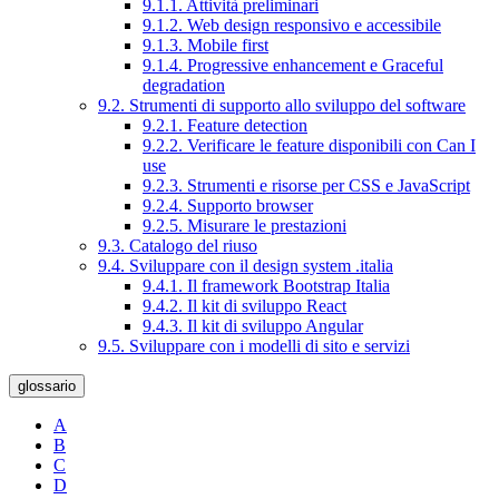
9.1.1. Attività preliminari
9.1.2. Web design responsivo e accessibile
9.1.3. Mobile first
9.1.4. Progressive enhancement e Graceful
degradation
9.2. Strumenti di supporto allo sviluppo del software
9.2.1. Feature detection
9.2.2. Verificare le feature disponibili con Can I
use
9.2.3. Strumenti e risorse per CSS e JavaScript
9.2.4. Supporto browser
9.2.5. Misurare le prestazioni
9.3. Catalogo del riuso
9.4. Sviluppare con il design system .italia
9.4.1. Il framework Bootstrap Italia
9.4.2. Il kit di sviluppo React
9.4.3. Il kit di sviluppo Angular
9.5. Sviluppare con i modelli di sito e servizi
glossario
A
B
C
D