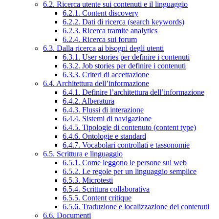
6.2. Ricerca utente sui contenuti e il linguaggio
6.2.1. Content discovery
6.2.2. Dati di ricerca (search keywords)
6.2.3. Ricerca tramite analytics
6.2.4. Ricerca sui forum
6.3. Dalla ricerca ai bisogni degli utenti
6.3.1. User stories per definire i contenuti
6.3.2. Job stories per definire i contenuti
6.3.3. Criteri di accettazione
6.4. Architettura dell’informazione
6.4.1. Definire l’architettura dell’informazione
6.4.2. Alberatura
6.4.3. Flussi di interazione
6.4.4. Sistemi di navigazione
6.4.5. Tipologie di contenuto (content type)
6.4.6. Ontologie e standard
6.4.7. Vocabolari controllati e tassonomie
6.5. Scrittura e linguaggio
6.5.1. Come leggono le persone sul web
6.5.2. Le regole per un linguaggio semplice
6.5.3. Microtesti
6.5.4. Scrittura collaborativa
6.5.5. Content critique
6.5.6. Traduzione e localizzazione dei contenuti
6.6. Documenti