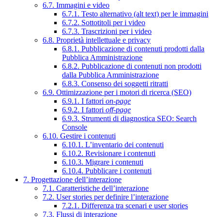
6.7. Immagini e video
6.7.1. Testo alternativo (alt text) per le immagini
6.7.2. Sottotitoli per i video
6.7.3. Trascrizioni per i video
6.8. Proprietà intellettuale e privacy
6.8.1. Pubblicazione di contenuti prodotti dalla
Pubblica Amministrazione
6.8.2. Pubblicazione di contenuti non prodotti
dalla Pubblica Amministrazione
6.8.3. Consenso dei soggetti ritratti
6.9. Ottimizzazione per i motori di ricerca (SEO)
6.9.1. I fattori
on-page
6.9.2. I fattori
off-page
6.9.3. Strumenti di diagnostica SEO: Search
Console
6.10. Gestire i contenuti
6.10.1. L’inventario dei contenuti
6.10.2. Revisionare i contenuti
6.10.3. Migrare i contenuti
6.10.4. Pubblicare i contenuti
7. Progettazione dell’interazione
7.1. Caratteristiche dell’interazione
7.2. User stories per definire l’interazione
7.2.1. Differenza tra scenari e user stories
7.3. Flussi di interazione