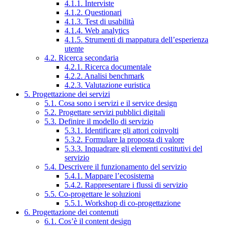
4.1.1. Interviste
4.1.2. Questionari
4.1.3. Test di usabilità
4.1.4. Web analytics
4.1.5. Strumenti di mappatura dell’esperienza
utente
4.2. Ricerca secondaria
4.2.1. Ricerca documentale
4.2.2. Analisi benchmark
4.2.3. Valutazione euristica
5. Progettazione dei servizi
5.1. Cosa sono i servizi e il service design
5.2. Progettare servizi pubblici digitali
5.3. Definire il modello di servizio
5.3.1. Identificare gli attori coinvolti
5.3.2. Formulare la proposta di valore
5.3.3. Inquadrare gli elementi costitutivi del
servizio
5.4. Descrivere il funzionamento del servizio
5.4.1. Mappare l’ecosistema
5.4.2. Rappresentare i flussi di servizio
5.5. Co-progettare le soluzioni
5.5.1. Workshop di co-progettazione
6. Progettazione dei contenuti
6.1. Cos’è il content design