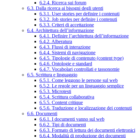
6.2.4. Ricerca sui forum
6.3. Dalla ricerca ai bisogni degli utenti
6.3.1. User stories per definire i contenuti
6.3.2. Job stories per definire i contenuti
6.3.3. Criteri di accettazione
6.4. Architettura dell’informazione
6.4.1. Definire l’architettura dell’informazione
6.4.2. Alberatura
6.4.3. Flussi di interazione
6.4.4. Sistemi di navigazione
6.4.5. Tipologie di contenuto (content type)
6.4.6. Ontologie e standard
6.4.7. Vocabolari controllati e tassonomie
6.5. Scrittura e linguaggio
6.5.1. Come leggono le persone sul web
6.5.2. Le regole per un linguaggio semplice
6.5.3. Microtesti
6.5.4. Scrittura collaborativa
6.5.5. Content critique
6.5.6. Traduzione e localizzazione dei contenuti
6.6. Documenti
6.6.1. I documenti vanno sul web
6.6.2. Tipi di documenti
6.6.3. Formato di lettura dei documenti elettronici
6.6.4. Modalità di produzione dei documenti