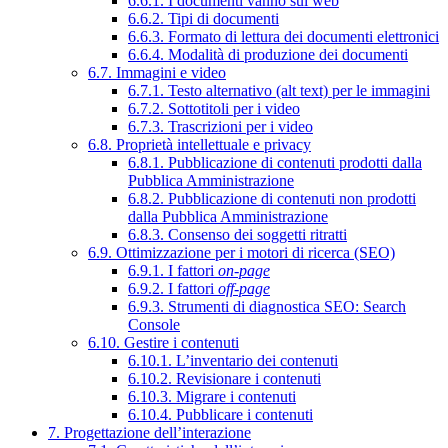
6.6.1. I documenti vanno sul web
6.6.2. Tipi di documenti
6.6.3. Formato di lettura dei documenti elettronici
6.6.4. Modalità di produzione dei documenti
6.7. Immagini e video
6.7.1. Testo alternativo (alt text) per le immagini
6.7.2. Sottotitoli per i video
6.7.3. Trascrizioni per i video
6.8. Proprietà intellettuale e privacy
6.8.1. Pubblicazione di contenuti prodotti dalla
Pubblica Amministrazione
6.8.2. Pubblicazione di contenuti non prodotti
dalla Pubblica Amministrazione
6.8.3. Consenso dei soggetti ritratti
6.9. Ottimizzazione per i motori di ricerca (SEO)
6.9.1. I fattori
on-page
6.9.2. I fattori
off-page
6.9.3. Strumenti di diagnostica SEO: Search
Console
6.10. Gestire i contenuti
6.10.1. L’inventario dei contenuti
6.10.2. Revisionare i contenuti
6.10.3. Migrare i contenuti
6.10.4. Pubblicare i contenuti
7. Progettazione dell’interazione