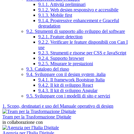
9.1.1. Attività preliminari
9.1.2. Web design responsivo e accessibile
9.1.3. Mobile first
9.1.4. Progressive enhancement e Graceful
degradation
9.2. Strumenti di supporto allo sviluppo del software
9.2.1. Feature detection
9.2.2. Verificare le feature disponibili con Can I
use
9.2.3. Strumenti e risorse per CSS e JavaScript
9.2.4. Supporto browser
9.2.5. Misurare le prestazioni
9.3. Catalogo del riuso
9.4. Sviluppare con il design system .italia
9.4.1. Il framework Bootstrap Italia
9.4.2. Il kit di sviluppo React
9.4.3. Il kit di sviluppo Angular
9.5. Sviluppare con i modelli di sito e servizi
1. Scopo, destinatari e uso del Manuale operativo di design
Team per la Trasformazione Digitale
in collaborazione con
Agenzia per l'Italia Digitale