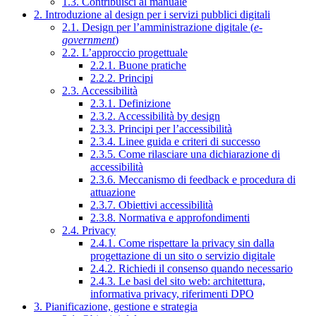
1.3. Contribuisci al manuale
2. Introduzione al design per i servizi pubblici digitali
2.1. Design per l’amministrazione digitale (
e-
government
)
2.2. L’approccio progettuale
2.2.1. Buone pratiche
2.2.2. Principi
2.3. Accessibilità
2.3.1. Definizione
2.3.2. Accessibilità by design
2.3.3. Principi per l’accessibilità
2.3.4. Linee guida e criteri di successo
2.3.5. Come rilasciare una dichiarazione di
accessibilità
2.3.6. Meccanismo di feedback e procedura di
attuazione
2.3.7. Obiettivi accessibilità
2.3.8. Normativa e approfondimenti
2.4. Privacy
2.4.1. Come rispettare la privacy sin dalla
progettazione di un sito o servizio digitale
2.4.2. Richiedi il consenso quando necessario
2.4.3. Le basi del sito web: architettura,
informativa privacy, riferimenti DPO
3. Pianificazione, gestione e strategia