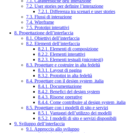
7.1. Caratteristiche dell’interazione
7.2. User stories per definire l’interazione
7.2.1. Differenza tra scenari e user stories
7.3. Flussi di interazione
7.4. Wireframe
7.5. Prototipi interattivi
8. Progettazione dell’interfaccia
8.1. Obiettivi dell’interfaccia
8.2. Elementi dell’interfaccia
8.2.1. Elementi di composizione
8.2.2. Elementi interattivi
8.2.3. Elementi testuali (microtesti)
8.3. Progettare e costruire in alta fedeltà
8.3.1. Layout di pagina
8.3.2. Prototipi in alta fedeltà
8.4. Progettare con il design system .italia
8.4.1. Documentazione
8.4.2. Benefici del design system
8.4.3. Risorse operative
8.4.4. Come contribuire al design system .italia
8.5. Progettare con i modelli di sito e servizi
8.5.1. Vantaggi dell’utilizzo dei modelli
8.5.2. I modelli di sito e servizi disponibili
9. Sviluppo dell’interfaccia
9.1. Approccio allo sviluppo