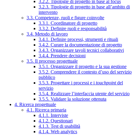
3.2.2. Tipologie di progetto in base al focus
3.2.3. Tipologie di progetto in base all’ambito di
intervento
3.3. Competenze, ruoli e figure coinvolte
3.3.1. Coordinatore di progetto
3.3.2. Definire ruoli e responsabilità
3.4. Metodo di lavoro
3.4.1. Definire processi, strumenti e rituali
3.4.2. Curare la documentazione di progetto
3.4.3. Organizzare tavoli tecnici collaborativi
3.4.4. Prendere decisioni
3.5. Il processo progettuale
3.5.1. Organizzare il progetto e la sua gestione
3.5.2. Comprendere il contesto d’uso del servizio
pubblico
3.5.3. Progettare i processi e i
touchpoint
del
servizio
3.5.4. Realizzare l’interfaccia utente del servizio
3.5.5. Validare la soluzione ottenuta
4. Ricerca progettuale
4.1. Ricerca primaria
4.1.1. Interviste
4.1.2. Questionari
4.1.3. Test di usabilità
4.1.4. Web analytics