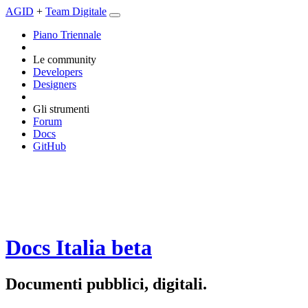
AGID
+
Team Digitale
Piano Triennale
Le community
Developers
Designers
Gli strumenti
Forum
Docs
GitHub
Docs Italia
beta
Documenti pubblici, digitali.