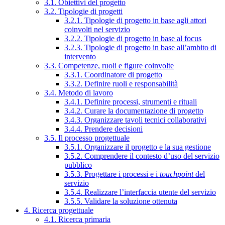
3.1. Obiettivi del progetto
3.2. Tipologie di progetti
3.2.1. Tipologie di progetto in base agli attori
coinvolti nel servizio
3.2.2. Tipologie di progetto in base al focus
3.2.3. Tipologie di progetto in base all’ambito di
intervento
3.3. Competenze, ruoli e figure coinvolte
3.3.1. Coordinatore di progetto
3.3.2. Definire ruoli e responsabilità
3.4. Metodo di lavoro
3.4.1. Definire processi, strumenti e rituali
3.4.2. Curare la documentazione di progetto
3.4.3. Organizzare tavoli tecnici collaborativi
3.4.4. Prendere decisioni
3.5. Il processo progettuale
3.5.1. Organizzare il progetto e la sua gestione
3.5.2. Comprendere il contesto d’uso del servizio
pubblico
3.5.3. Progettare i processi e i
touchpoint
del
servizio
3.5.4. Realizzare l’interfaccia utente del servizio
3.5.5. Validare la soluzione ottenuta
4. Ricerca progettuale
4.1. Ricerca primaria