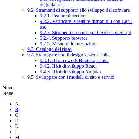
degradation
9.2. Strumenti di supporto allo sviluppo del software
9.2.1. Feature detection
9.2.2. Verificare le feature disponibili con Can I
use
9.2.3. Strumenti e risorse per CSS e JavaScript
9.2.4. Supporto browser
9.2.5. Misurare le prestazioni
9.3. Catalogo del riuso
9.4. Sviluppare con il design system .italia
9.4.1. Il framework Bootstrap Italia
9.4.2. Il kit di sviluppo React
9.4.3. Il kit di sviluppo Angular
9.5. Sviluppare con i modelli di sito e servizi
None
None
A
B
C
D
E
I
M