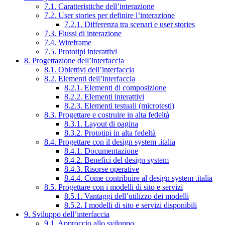
7.1. Caratteristiche dell’interazione
7.2. User stories per definire l’interazione
7.2.1. Differenza tra scenari e user stories
7.3. Flussi di interazione
7.4. Wireframe
7.5. Prototipi interattivi
8. Progettazione dell’interfaccia
8.1. Obiettivi dell’interfaccia
8.2. Elementi dell’interfaccia
8.2.1. Elementi di composizione
8.2.2. Elementi interattivi
8.2.3. Elementi testuali (microtesti)
8.3. Progettare e costruire in alta fedeltà
8.3.1. Layout di pagina
8.3.2. Prototipi in alta fedeltà
8.4. Progettare con il design system .italia
8.4.1. Documentazione
8.4.2. Benefici del design system
8.4.3. Risorse operative
8.4.4. Come contribuire al design system .italia
8.5. Progettare con i modelli di sito e servizi
8.5.1. Vantaggi dell’utilizzo dei modelli
8.5.2. I modelli di sito e servizi disponibili
9. Sviluppo dell’interfaccia
9.1. Approccio allo sviluppo