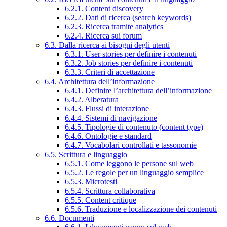
6.2.1. Content discovery
6.2.2. Dati di ricerca (search keywords)
6.2.3. Ricerca tramite analytics
6.2.4. Ricerca sui forum
6.3. Dalla ricerca ai bisogni degli utenti
6.3.1. User stories per definire i contenuti
6.3.2. Job stories per definire i contenuti
6.3.3. Criteri di accettazione
6.4. Architettura dell’informazione
6.4.1. Definire l’architettura dell’informazione
6.4.2. Alberatura
6.4.3. Flussi di interazione
6.4.4. Sistemi di navigazione
6.4.5. Tipologie di contenuto (content type)
6.4.6. Ontologie e standard
6.4.7. Vocabolari controllati e tassonomie
6.5. Scrittura e linguaggio
6.5.1. Come leggono le persone sul web
6.5.2. Le regole per un linguaggio semplice
6.5.3. Microtesti
6.5.4. Scrittura collaborativa
6.5.5. Content critique
6.5.6. Traduzione e localizzazione dei contenuti
6.6. Documenti