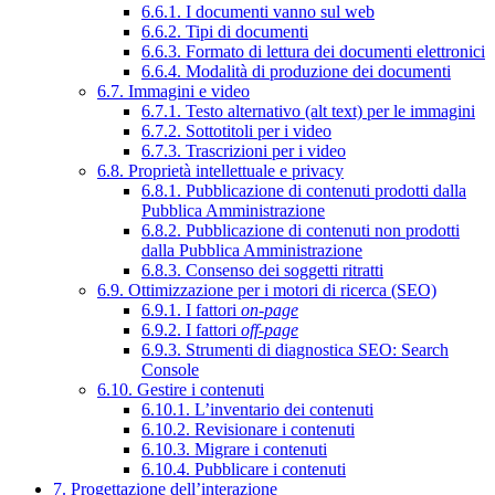
6.6.1. I documenti vanno sul web
6.6.2. Tipi di documenti
6.6.3. Formato di lettura dei documenti elettronici
6.6.4. Modalità di produzione dei documenti
6.7. Immagini e video
6.7.1. Testo alternativo (alt text) per le immagini
6.7.2. Sottotitoli per i video
6.7.3. Trascrizioni per i video
6.8. Proprietà intellettuale e privacy
6.8.1. Pubblicazione di contenuti prodotti dalla
Pubblica Amministrazione
6.8.2. Pubblicazione di contenuti non prodotti
dalla Pubblica Amministrazione
6.8.3. Consenso dei soggetti ritratti
6.9. Ottimizzazione per i motori di ricerca (SEO)
6.9.1. I fattori
on-page
6.9.2. I fattori
off-page
6.9.3. Strumenti di diagnostica SEO: Search
Console
6.10. Gestire i contenuti
6.10.1. L’inventario dei contenuti
6.10.2. Revisionare i contenuti
6.10.3. Migrare i contenuti
6.10.4. Pubblicare i contenuti
7. Progettazione dell’interazione