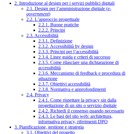
2. Introduzione al design per i servizi pubblici digitali
2.1. Design per l’amministrazione digitale (
e-
government
)
2.2. L’approccio progettuale
2.2.1. Buone pratiche
2.2.2. Principi
2.3. Accessibilità
2.3.1. Definizione
2.3.2. Accessibilità by design
2.3.3. Principi per l’accessibilità
2.3.4. Linee guida e criteri di successo
2.3.5. Come rilasciare una dichiarazione di
accessibilità
2.3.6. Meccanismo di feedback e procedura di
attuazione
2.3.7. Obiettivi accessibilità
2.3.8. Normativa e approfondimenti
2.4. Privacy
2.4.1. Come rispettare la privacy sin dalla
progettazione di un sito o servizio digitale
2.4.2. Richiedi il consenso quando necessario
2.4.3. Le basi del sito web: architettura,
informativa privacy, riferimenti DPO
3. Pianificazione, gestione e strategia
3.1. Obiettivi del progetto