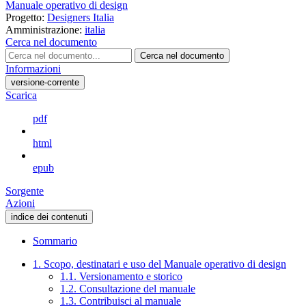
Manuale operativo di design
Progetto:
Designers Italia
Amministrazione:
italia
Cerca nel documento
Cerca nel documento
Informazioni
versione-corrente
Scarica
pdf
html
epub
Sorgente
Azioni
indice dei contenuti
Sommario
1. Scopo, destinatari e uso del Manuale operativo di design
1.1. Versionamento e storico
1.2. Consultazione del manuale
1.3. Contribuisci al manuale