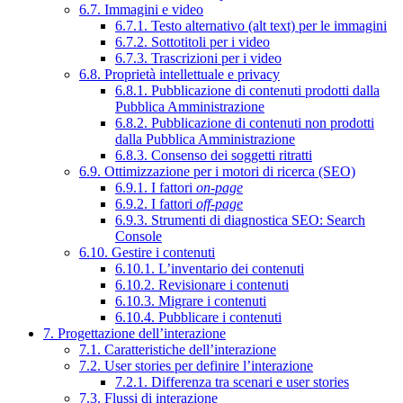
6.7. Immagini e video
6.7.1. Testo alternativo (alt text) per le immagini
6.7.2. Sottotitoli per i video
6.7.3. Trascrizioni per i video
6.8. Proprietà intellettuale e privacy
6.8.1. Pubblicazione di contenuti prodotti dalla
Pubblica Amministrazione
6.8.2. Pubblicazione di contenuti non prodotti
dalla Pubblica Amministrazione
6.8.3. Consenso dei soggetti ritratti
6.9. Ottimizzazione per i motori di ricerca (SEO)
6.9.1. I fattori
on-page
6.9.2. I fattori
off-page
6.9.3. Strumenti di diagnostica SEO: Search
Console
6.10. Gestire i contenuti
6.10.1. L’inventario dei contenuti
6.10.2. Revisionare i contenuti
6.10.3. Migrare i contenuti
6.10.4. Pubblicare i contenuti
7. Progettazione dell’interazione
7.1. Caratteristiche dell’interazione
7.2. User stories per definire l’interazione
7.2.1. Differenza tra scenari e user stories
7.3. Flussi di interazione