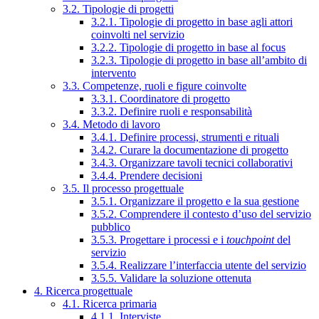
3.2. Tipologie di progetti
3.2.1. Tipologie di progetto in base agli attori
coinvolti nel servizio
3.2.2. Tipologie di progetto in base al focus
3.2.3. Tipologie di progetto in base all’ambito di
intervento
3.3. Competenze, ruoli e figure coinvolte
3.3.1. Coordinatore di progetto
3.3.2. Definire ruoli e responsabilità
3.4. Metodo di lavoro
3.4.1. Definire processi, strumenti e rituali
3.4.2. Curare la documentazione di progetto
3.4.3. Organizzare tavoli tecnici collaborativi
3.4.4. Prendere decisioni
3.5. Il processo progettuale
3.5.1. Organizzare il progetto e la sua gestione
3.5.2. Comprendere il contesto d’uso del servizio
pubblico
3.5.3. Progettare i processi e i
touchpoint
del
servizio
3.5.4. Realizzare l’interfaccia utente del servizio
3.5.5. Validare la soluzione ottenuta
4. Ricerca progettuale
4.1. Ricerca primaria
4.1.1. Interviste