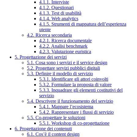
4.1.1. Interviste
4.1.2. Questionari
4.1.3. Test di usabilità
4.1.4. Web analytics
4.1.5. Strumenti di mappatura dell’esperienza
utente
4.2. Ricerca secondaria
4.2.1. Ricerca documentale
4.2.2. Analisi benchmark
4.2.3. Valutazione euristica
5. Progettazione dei servizi
5.1. Cosa sono i servizi e il service design
5.2. Progettare servizi pubblici digitali
5.3. Definire il modello di servizio
5.3.1. Identificare gli attori coinvolti
5.3.2. Formulare la proposta di valore
5.3.3. Inquadrare gli elementi costitutivi del
servizio
5.4. Descrivere il funzionamento del servizio
5.4.1. Mappare l’ecosistema
5.4.2. Rappresentare i flussi di servizio
5.5. Co-progettare le soluzioni
5.5.1. Workshop di co-progettazione
6. Progettazione dei contenuti
6.1. Cos’è il content design