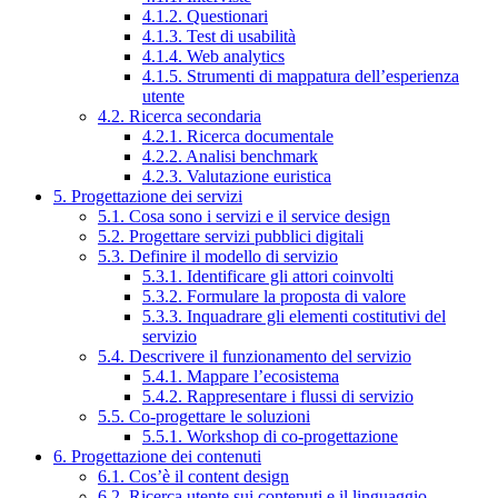
4.1.2. Questionari
4.1.3. Test di usabilità
4.1.4. Web analytics
4.1.5. Strumenti di mappatura dell’esperienza
utente
4.2. Ricerca secondaria
4.2.1. Ricerca documentale
4.2.2. Analisi benchmark
4.2.3. Valutazione euristica
5. Progettazione dei servizi
5.1. Cosa sono i servizi e il service design
5.2. Progettare servizi pubblici digitali
5.3. Definire il modello di servizio
5.3.1. Identificare gli attori coinvolti
5.3.2. Formulare la proposta di valore
5.3.3. Inquadrare gli elementi costitutivi del
servizio
5.4. Descrivere il funzionamento del servizio
5.4.1. Mappare l’ecosistema
5.4.2. Rappresentare i flussi di servizio
5.5. Co-progettare le soluzioni
5.5.1. Workshop di co-progettazione
6. Progettazione dei contenuti
6.1. Cos’è il content design
6.2. Ricerca utente sui contenuti e il linguaggio