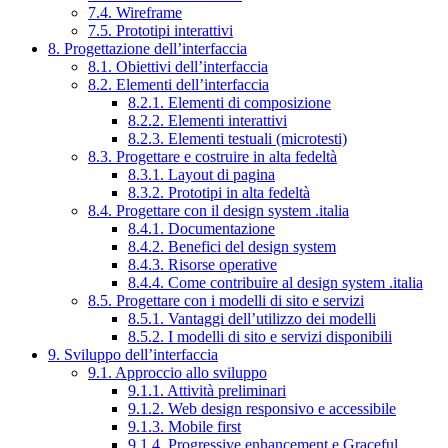
7.4. Wireframe
7.5. Prototipi interattivi
8. Progettazione dell’interfaccia
8.1. Obiettivi dell’interfaccia
8.2. Elementi dell’interfaccia
8.2.1. Elementi di composizione
8.2.2. Elementi interattivi
8.2.3. Elementi testuali (microtesti)
8.3. Progettare e costruire in alta fedeltà
8.3.1. Layout di pagina
8.3.2. Prototipi in alta fedeltà
8.4. Progettare con il design system .italia
8.4.1. Documentazione
8.4.2. Benefici del design system
8.4.3. Risorse operative
8.4.4. Come contribuire al design system .italia
8.5. Progettare con i modelli di sito e servizi
8.5.1. Vantaggi dell’utilizzo dei modelli
8.5.2. I modelli di sito e servizi disponibili
9. Sviluppo dell’interfaccia
9.1. Approccio allo sviluppo
9.1.1. Attività preliminari
9.1.2. Web design responsivo e accessibile
9.1.3. Mobile first
9.1.4. Progressive enhancement e Graceful