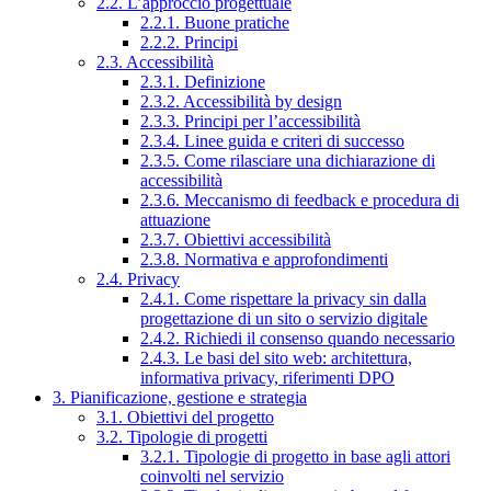
2.2. L’approccio progettuale
2.2.1. Buone pratiche
2.2.2. Principi
2.3. Accessibilità
2.3.1. Definizione
2.3.2. Accessibilità by design
2.3.3. Principi per l’accessibilità
2.3.4. Linee guida e criteri di successo
2.3.5. Come rilasciare una dichiarazione di
accessibilità
2.3.6. Meccanismo di feedback e procedura di
attuazione
2.3.7. Obiettivi accessibilità
2.3.8. Normativa e approfondimenti
2.4. Privacy
2.4.1. Come rispettare la privacy sin dalla
progettazione di un sito o servizio digitale
2.4.2. Richiedi il consenso quando necessario
2.4.3. Le basi del sito web: architettura,
informativa privacy, riferimenti DPO
3. Pianificazione, gestione e strategia
3.1. Obiettivi del progetto
3.2. Tipologie di progetti
3.2.1. Tipologie di progetto in base agli attori
coinvolti nel servizio