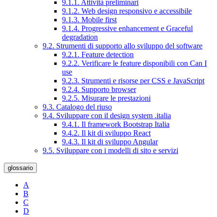
9.1.1. Attività preliminari
9.1.2. Web design responsivo e accessibile
9.1.3. Mobile first
9.1.4. Progressive enhancement e Graceful
degradation
9.2. Strumenti di supporto allo sviluppo del software
9.2.1. Feature detection
9.2.2. Verificare le feature disponibili con Can I
use
9.2.3. Strumenti e risorse per CSS e JavaScript
9.2.4. Supporto browser
9.2.5. Misurare le prestazioni
9.3. Catalogo del riuso
9.4. Sviluppare con il design system .italia
9.4.1. Il framework Bootstrap Italia
9.4.2. Il kit di sviluppo React
9.4.3. Il kit di sviluppo Angular
9.5. Sviluppare con i modelli di sito e servizi
glossario
A
B
C
D