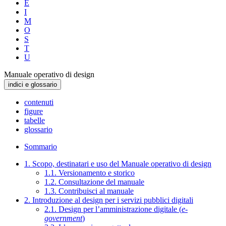
E
I
M
O
S
T
U
Manuale operativo di design
indici e glossario
contenuti
figure
tabelle
glossario
Sommario
1. Scopo, destinatari e uso del Manuale operativo di design
1.1. Versionamento e storico
1.2. Consultazione del manuale
1.3. Contribuisci al manuale
2. Introduzione al design per i servizi pubblici digitali
2.1. Design per l’amministrazione digitale (
e-
government
)