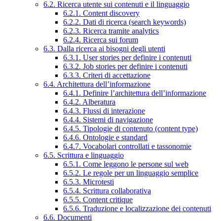
6.2. Ricerca utente sui contenuti e il linguaggio
6.2.1. Content discovery
6.2.2. Dati di ricerca (search keywords)
6.2.3. Ricerca tramite analytics
6.2.4. Ricerca sui forum
6.3. Dalla ricerca ai bisogni degli utenti
6.3.1. User stories per definire i contenuti
6.3.2. Job stories per definire i contenuti
6.3.3. Criteri di accettazione
6.4. Architettura dell’informazione
6.4.1. Definire l’architettura dell’informazione
6.4.2. Alberatura
6.4.3. Flussi di interazione
6.4.4. Sistemi di navigazione
6.4.5. Tipologie di contenuto (content type)
6.4.6. Ontologie e standard
6.4.7. Vocabolari controllati e tassonomie
6.5. Scrittura e linguaggio
6.5.1. Come leggono le persone sul web
6.5.2. Le regole per un linguaggio semplice
6.5.3. Microtesti
6.5.4. Scrittura collaborativa
6.5.5. Content critique
6.5.6. Traduzione e localizzazione dei contenuti
6.6. Documenti