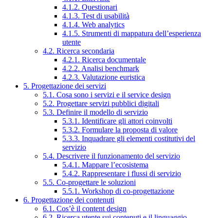
4.1.2. Questionari
4.1.3. Test di usabilità
4.1.4. Web analytics
4.1.5. Strumenti di mappatura dell’esperienza
utente
4.2. Ricerca secondaria
4.2.1. Ricerca documentale
4.2.2. Analisi benchmark
4.2.3. Valutazione euristica
5. Progettazione dei servizi
5.1. Cosa sono i servizi e il service design
5.2. Progettare servizi pubblici digitali
5.3. Definire il modello di servizio
5.3.1. Identificare gli attori coinvolti
5.3.2. Formulare la proposta di valore
5.3.3. Inquadrare gli elementi costitutivi del
servizio
5.4. Descrivere il funzionamento del servizio
5.4.1. Mappare l’ecosistema
5.4.2. Rappresentare i flussi di servizio
5.5. Co-progettare le soluzioni
5.5.1. Workshop di co-progettazione
6. Progettazione dei contenuti
6.1. Cos’è il content design
6.2. Ricerca utente sui contenuti e il linguaggio