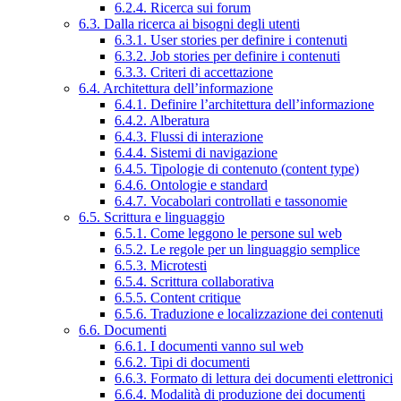
6.2.4. Ricerca sui forum
6.3. Dalla ricerca ai bisogni degli utenti
6.3.1. User stories per definire i contenuti
6.3.2. Job stories per definire i contenuti
6.3.3. Criteri di accettazione
6.4. Architettura dell’informazione
6.4.1. Definire l’architettura dell’informazione
6.4.2. Alberatura
6.4.3. Flussi di interazione
6.4.4. Sistemi di navigazione
6.4.5. Tipologie di contenuto (content type)
6.4.6. Ontologie e standard
6.4.7. Vocabolari controllati e tassonomie
6.5. Scrittura e linguaggio
6.5.1. Come leggono le persone sul web
6.5.2. Le regole per un linguaggio semplice
6.5.3. Microtesti
6.5.4. Scrittura collaborativa
6.5.5. Content critique
6.5.6. Traduzione e localizzazione dei contenuti
6.6. Documenti
6.6.1. I documenti vanno sul web
6.6.2. Tipi di documenti
6.6.3. Formato di lettura dei documenti elettronici
6.6.4. Modalità di produzione dei documenti