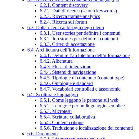
6.2.1. Content discovery
6.2.2. Dati di ricerca (search keywords)
6.2.3. Ricerca tramite analytics
6.2.4. Ricerca sui forum
6.3. Dalla ricerca ai bisogni degli utenti
6.3.1. User stories per definire i contenuti
6.3.2. Job stories per definire i contenuti
6.3.3. Criteri di accettazione
6.4. Architettura dell’informazione
6.4.1. Definire l’architettura dell’informazione
6.4.2. Alberatura
6.4.3. Flussi di interazione
6.4.4. Sistemi di navigazione
6.4.5. Tipologie di contenuto (content type)
6.4.6. Ontologie e standard
6.4.7. Vocabolari controllati e tassonomie
6.5. Scrittura e linguaggio
6.5.1. Come leggono le persone sul web
6.5.2. Le regole per un linguaggio semplice
6.5.3. Microtesti
6.5.4. Scrittura collaborativa
6.5.5. Content critique
6.5.6. Traduzione e localizzazione dei contenuti
6.6. Documenti