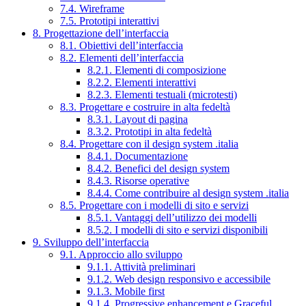
7.4. Wireframe
7.5. Prototipi interattivi
8. Progettazione dell’interfaccia
8.1. Obiettivi dell’interfaccia
8.2. Elementi dell’interfaccia
8.2.1. Elementi di composizione
8.2.2. Elementi interattivi
8.2.3. Elementi testuali (microtesti)
8.3. Progettare e costruire in alta fedeltà
8.3.1. Layout di pagina
8.3.2. Prototipi in alta fedeltà
8.4. Progettare con il design system .italia
8.4.1. Documentazione
8.4.2. Benefici del design system
8.4.3. Risorse operative
8.4.4. Come contribuire al design system .italia
8.5. Progettare con i modelli di sito e servizi
8.5.1. Vantaggi dell’utilizzo dei modelli
8.5.2. I modelli di sito e servizi disponibili
9. Sviluppo dell’interfaccia
9.1. Approccio allo sviluppo
9.1.1. Attività preliminari
9.1.2. Web design responsivo e accessibile
9.1.3. Mobile first
9.1.4. Progressive enhancement e Graceful