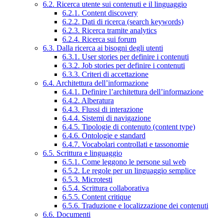
6.2. Ricerca utente sui contenuti e il linguaggio
6.2.1. Content discovery
6.2.2. Dati di ricerca (search keywords)
6.2.3. Ricerca tramite analytics
6.2.4. Ricerca sui forum
6.3. Dalla ricerca ai bisogni degli utenti
6.3.1. User stories per definire i contenuti
6.3.2. Job stories per definire i contenuti
6.3.3. Criteri di accettazione
6.4. Architettura dell’informazione
6.4.1. Definire l’architettura dell’informazione
6.4.2. Alberatura
6.4.3. Flussi di interazione
6.4.4. Sistemi di navigazione
6.4.5. Tipologie di contenuto (content type)
6.4.6. Ontologie e standard
6.4.7. Vocabolari controllati e tassonomie
6.5. Scrittura e linguaggio
6.5.1. Come leggono le persone sul web
6.5.2. Le regole per un linguaggio semplice
6.5.3. Microtesti
6.5.4. Scrittura collaborativa
6.5.5. Content critique
6.5.6. Traduzione e localizzazione dei contenuti
6.6. Documenti