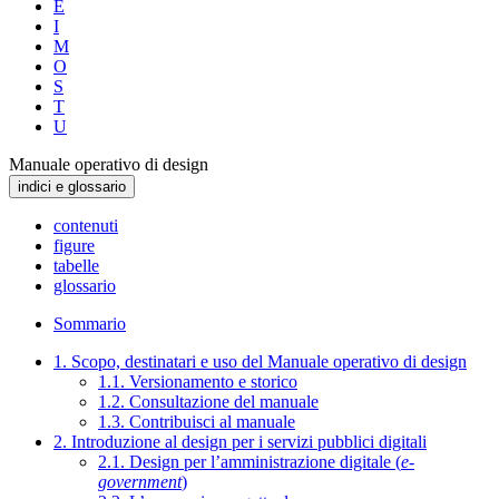
E
I
M
O
S
T
U
Manuale operativo di design
indici e glossario
contenuti
figure
tabelle
glossario
Sommario
1. Scopo, destinatari e uso del Manuale operativo di design
1.1. Versionamento e storico
1.2. Consultazione del manuale
1.3. Contribuisci al manuale
2. Introduzione al design per i servizi pubblici digitali
2.1. Design per l’amministrazione digitale (
e-
government
)