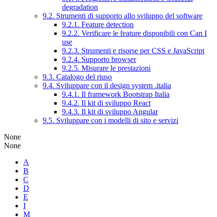
degradation
9.2. Strumenti di supporto allo sviluppo del software
9.2.1. Feature detection
9.2.2. Verificare le feature disponibili con Can I
use
9.2.3. Strumenti e risorse per CSS e JavaScript
9.2.4. Supporto browser
9.2.5. Misurare le prestazioni
9.3. Catalogo del riuso
9.4. Sviluppare con il design system .italia
9.4.1. Il framework Bootstrap Italia
9.4.2. Il kit di sviluppo React
9.4.3. Il kit di sviluppo Angular
9.5. Sviluppare con i modelli di sito e servizi
None
None
A
B
C
D
E
I
M