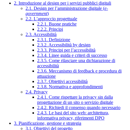
2. Introduzione al design per i servizi pubblici digitali
2.1. Design per l’amministrazione digitale (
e-
government
)
2.2. L’approccio progettuale
2.2.1. Buone pratiche
2.2.2. Principi
2.3. Accessibilità
2.3.1. Definizione
2.3.2. Accessibilità by design
2.3.3. Principi per l’accessibilità
2.3.4. Linee guida e criteri di successo
2.3.5. Come rilasciare una dichiarazione di
accessibilità
2.3.6. Meccanismo di feedback e procedura di
attuazione
2.3.7. Obiettivi accessibilità
2.3.8. Normativa e approfondimenti
2.4. Privacy
2.4.1. Come rispettare la privacy sin dalla
progettazione di un sito o servizio digitale
2.4.2. Richiedi il consenso quando necessario
2.4.3. Le basi del sito web: architettura,
informativa privacy, riferimenti DPO
3. Pianificazione, gestione e strategia
3.1. Obiettivi del progetto