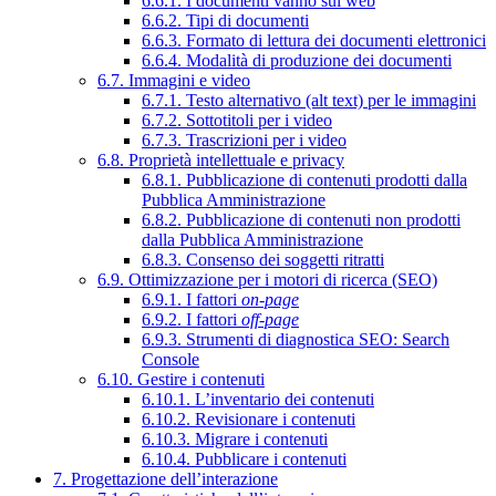
6.6.1. I documenti vanno sul web
6.6.2. Tipi di documenti
6.6.3. Formato di lettura dei documenti elettronici
6.6.4. Modalità di produzione dei documenti
6.7. Immagini e video
6.7.1. Testo alternativo (alt text) per le immagini
6.7.2. Sottotitoli per i video
6.7.3. Trascrizioni per i video
6.8. Proprietà intellettuale e privacy
6.8.1. Pubblicazione di contenuti prodotti dalla
Pubblica Amministrazione
6.8.2. Pubblicazione di contenuti non prodotti
dalla Pubblica Amministrazione
6.8.3. Consenso dei soggetti ritratti
6.9. Ottimizzazione per i motori di ricerca (SEO)
6.9.1. I fattori
on-page
6.9.2. I fattori
off-page
6.9.3. Strumenti di diagnostica SEO: Search
Console
6.10. Gestire i contenuti
6.10.1. L’inventario dei contenuti
6.10.2. Revisionare i contenuti
6.10.3. Migrare i contenuti
6.10.4. Pubblicare i contenuti
7. Progettazione dell’interazione