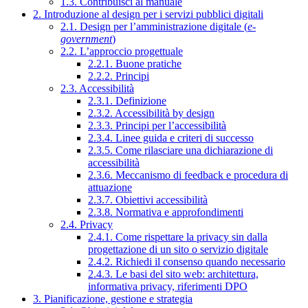
1.3. Contribuisci al manuale
2. Introduzione al design per i servizi pubblici digitali
2.1. Design per l’amministrazione digitale (
e-
government
)
2.2. L’approccio progettuale
2.2.1. Buone pratiche
2.2.2. Principi
2.3. Accessibilità
2.3.1. Definizione
2.3.2. Accessibilità by design
2.3.3. Principi per l’accessibilità
2.3.4. Linee guida e criteri di successo
2.3.5. Come rilasciare una dichiarazione di
accessibilità
2.3.6. Meccanismo di feedback e procedura di
attuazione
2.3.7. Obiettivi accessibilità
2.3.8. Normativa e approfondimenti
2.4. Privacy
2.4.1. Come rispettare la privacy sin dalla
progettazione di un sito o servizio digitale
2.4.2. Richiedi il consenso quando necessario
2.4.3. Le basi del sito web: architettura,
informativa privacy, riferimenti DPO
3. Pianificazione, gestione e strategia