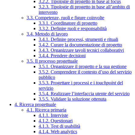
3.2.2. Tipologie di progetto in base al focus
3.2.3. Tipologie di progetto in base all’ambito di
intervento
3.3. Competenze, ruoli e figure coinvolte
3.3.1. Coordinatore di progetto
3.3.2. Definire ruoli e responsabilità
3.4. Metodo di lavoro
3.4.1. Definire processi, strumenti e rituali
3.4.2. Curare la documentazione di progetto
3.4.3. Organizzare tavoli tecnici collaborativi
3.4.4. Prendere decisioni
3.5. Il processo progettuale
3.5.1. Organizzare il progetto e la sua gestione
3.5.2. Comprendere il contesto d’uso del servizio
pubblico
3.5.3. Progettare i processi e i
touchpoint
del
servizio
3.5.4. Realizzare l’interfaccia utente del servizio
3.5.5. Validare la soluzione ottenuta
4. Ricerca progettuale
4.1. Ricerca primaria
4.1.1. Interviste
4.1.2. Questionari
4.1.3. Test di usabilità
4.1.4. Web analytics