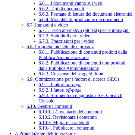
6.6.1. I documenti vanno sul web
6.6.2. Tipi di documenti
6.6.3. Formato di lettura dei documenti elettronici
6.6.4. Modalità di produzione dei documenti
6.7. Immagini e video
6.7.1. Testo alternativo (alt text) per le immagini
6.7.2. Sottotitoli per i video
6.7.3. Trascrizioni per i video
6.8. Proprietà intellettuale e privacy
6.8.1. Pubblicazione di contenuti prodotti dalla
Pubblica Amministrazione
6.8.2. Pubblicazione di contenuti non prodotti
dalla Pubblica Amministrazione
6.8.3. Consenso dei soggetti ritratti
6.9. Ottimizzazione per i motori di ricerca (SEO)
6.9.1. I fattori
on-page
6.9.2. I fattori
off-page
6.9.3. Strumenti di diagnostica SEO: Search
Console
6.10. Gestire i contenuti
6.10.1. L’inventario dei contenuti
6.10.2. Revisionare i contenuti
6.10.3. Migrare i contenuti
6.10.4. Pubblicare i contenuti
7. Progettazione dell’interazione