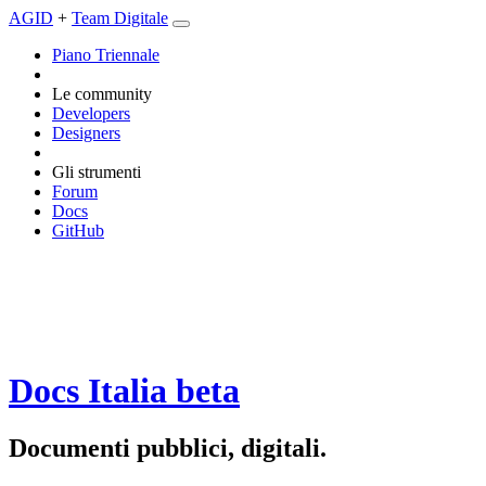
AGID
+
Team Digitale
Piano Triennale
Le community
Developers
Designers
Gli strumenti
Forum
Docs
GitHub
Docs Italia
beta
Documenti pubblici, digitali.