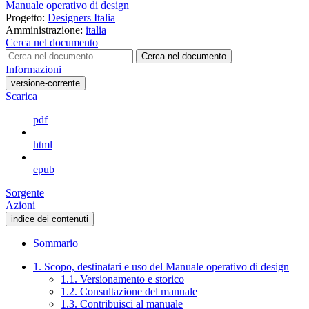
Manuale operativo di design
Progetto:
Designers Italia
Amministrazione:
italia
Cerca nel documento
Cerca nel documento
Informazioni
versione-corrente
Scarica
pdf
html
epub
Sorgente
Azioni
indice dei contenuti
Sommario
1. Scopo, destinatari e uso del Manuale operativo di design
1.1. Versionamento e storico
1.2. Consultazione del manuale
1.3. Contribuisci al manuale