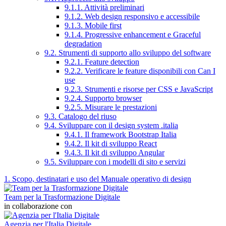
9.1.1. Attività preliminari
9.1.2. Web design responsivo e accessibile
9.1.3. Mobile first
9.1.4. Progressive enhancement e Graceful
degradation
9.2. Strumenti di supporto allo sviluppo del software
9.2.1. Feature detection
9.2.2. Verificare le feature disponibili con Can I
use
9.2.3. Strumenti e risorse per CSS e JavaScript
9.2.4. Supporto browser
9.2.5. Misurare le prestazioni
9.3. Catalogo del riuso
9.4. Sviluppare con il design system .italia
9.4.1. Il framework Bootstrap Italia
9.4.2. Il kit di sviluppo React
9.4.3. Il kit di sviluppo Angular
9.5. Sviluppare con i modelli di sito e servizi
1. Scopo, destinatari e uso del Manuale operativo di design
Team per la Trasformazione Digitale
in collaborazione con
Agenzia per l'Italia Digitale