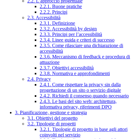
2.2. L’approccio progettuale
2.2.1. Buone pratiche
2.2.2. Principi
2.3. Accessibilità
2.3.1. Definizione
2.3.2. Accessibilità by design
2.3.3. Principi per l’accessibilità
2.3.4. Linee guida e criteri di successo
2.3.5. Come rilasciare una dichiarazione di
accessibilità
2.3.6. Meccanismo di feedback e procedura di
attuazione
2.3.7. Obiettivi accessibilità
2.3.8. Normativa e approfondimenti
2.4. Privacy
2.4.1. Come rispettare la privacy sin dalla
progettazione di un sito o servizio digitale
2.4.2. Richiedi il consenso quando necessario
2.4.3. Le basi del sito web: architettura,
informativa privacy, riferimenti DPO
3. Pianificazione, gestione e strategia
3.1. Obiettivi del progetto
3.2. Tipologie di progetti
3.2.1. Tipologie di progetto in base agli attori
coinvolti nel servizio