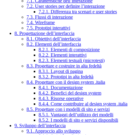
7.1. Caratteristiche dell’interazione
7.2. User stories per definire l’interazione
7.2.1. Differenza tra scenari e user stories
7.3. Flussi di interazione
7.4. Wireframe
7.5. Prototipi interattivi
8. Progettazione dell’interfaccia
8.1. Obiettivi dell’interfaccia
8.2. Elementi dell’interfaccia
8.2.1. Elementi di composizione
8.2.2. Elementi interattivi
8.2.3. Elementi testuali (microtesti)
8.3. Progettare e costruire in alta fedeltà
8.3.1. Layout di pagina
8.3.2. Prototipi in alta fedeltà
8.4. Progettare con il design system .italia
8.4.1. Documentazione
8.4.2. Benefici del design system
8.4.3. Risorse operative
8.4.4. Come contribuire al design system .italia
8.5. Progettare con i modelli di sito e servizi
8.5.1. Vantaggi dell’utilizzo dei modelli
8.5.2. I modelli di sito e servizi disponibili
9. Sviluppo dell’interfaccia
9.1. Approccio allo sviluppo