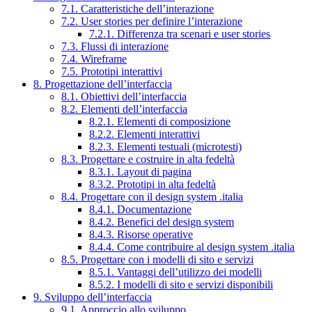
7.1. Caratteristiche dell’interazione
7.2. User stories per definire l’interazione
7.2.1. Differenza tra scenari e user stories
7.3. Flussi di interazione
7.4. Wireframe
7.5. Prototipi interattivi
8. Progettazione dell’interfaccia
8.1. Obiettivi dell’interfaccia
8.2. Elementi dell’interfaccia
8.2.1. Elementi di composizione
8.2.2. Elementi interattivi
8.2.3. Elementi testuali (microtesti)
8.3. Progettare e costruire in alta fedeltà
8.3.1. Layout di pagina
8.3.2. Prototipi in alta fedeltà
8.4. Progettare con il design system .italia
8.4.1. Documentazione
8.4.2. Benefici del design system
8.4.3. Risorse operative
8.4.4. Come contribuire al design system .italia
8.5. Progettare con i modelli di sito e servizi
8.5.1. Vantaggi dell’utilizzo dei modelli
8.5.2. I modelli di sito e servizi disponibili
9. Sviluppo dell’interfaccia
9.1. Approccio allo sviluppo