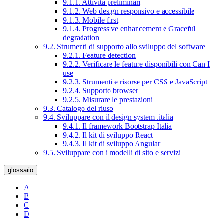
9.1.1. Attività preliminari
9.1.2. Web design responsivo e accessibile
9.1.3. Mobile first
9.1.4. Progressive enhancement e Graceful
degradation
9.2. Strumenti di supporto allo sviluppo del software
9.2.1. Feature detection
9.2.2. Verificare le feature disponibili con Can I
use
9.2.3. Strumenti e risorse per CSS e JavaScript
9.2.4. Supporto browser
9.2.5. Misurare le prestazioni
9.3. Catalogo del riuso
9.4. Sviluppare con il design system .italia
9.4.1. Il framework Bootstrap Italia
9.4.2. Il kit di sviluppo React
9.4.3. Il kit di sviluppo Angular
9.5. Sviluppare con i modelli di sito e servizi
glossario
A
B
C
D