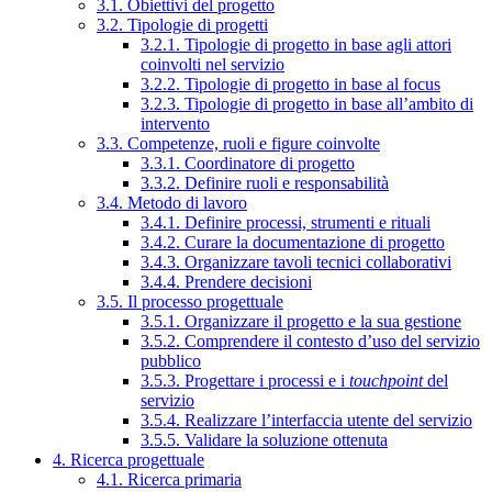
3.1. Obiettivi del progetto
3.2. Tipologie di progetti
3.2.1. Tipologie di progetto in base agli attori
coinvolti nel servizio
3.2.2. Tipologie di progetto in base al focus
3.2.3. Tipologie di progetto in base all’ambito di
intervento
3.3. Competenze, ruoli e figure coinvolte
3.3.1. Coordinatore di progetto
3.3.2. Definire ruoli e responsabilità
3.4. Metodo di lavoro
3.4.1. Definire processi, strumenti e rituali
3.4.2. Curare la documentazione di progetto
3.4.3. Organizzare tavoli tecnici collaborativi
3.4.4. Prendere decisioni
3.5. Il processo progettuale
3.5.1. Organizzare il progetto e la sua gestione
3.5.2. Comprendere il contesto d’uso del servizio
pubblico
3.5.3. Progettare i processi e i
touchpoint
del
servizio
3.5.4. Realizzare l’interfaccia utente del servizio
3.5.5. Validare la soluzione ottenuta
4. Ricerca progettuale
4.1. Ricerca primaria