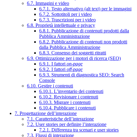
6.7. Immagini e video
6.7.1. Testo alternativo (alt text) per le immagini
6.7.2. Sottotitoli per i video
6.7.3. Trascrizioni per i video
6.8. Proprietà intellettuale e privacy
6.8.1. Pubblicazione di contenuti prodotti dalla
Pubblica Amministrazione
6.8.2. Pubblicazione di contenuti non prodotti
dalla Pubblica Amministrazione
6.8.3. Consenso dei soggetti ritratti
6.9. Ottimizzazione per i motori di ricerca (SEO)
6.9.1. I fattori
on-page
6.9.2. I fattori
off-page
6.9.3. Strumenti di diagnostica SEO: Search
Console
6.10. Gestire i contenuti
6.10.1. L’inventario dei contenuti
6.10.2. Revisionare i contenuti
6.10.3. Migrare i contenuti
6.10.4. Pubblicare i contenuti
7. Progettazione dell’interazione
7.1. Caratteristiche dell’interazione
7.2. User stories per definire l’interazione
7.2.1. Differenza tra scenari e user stories
7.3. Flussi di interazione