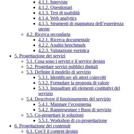
4.1.1. Interviste
4.1.2. Questionari
4.1.3. Test di usabilità
4.1.4. Web analytics
4.1.5. Strumenti di mappatura dell’esperienza
utente
4.2. Ricerca secondaria
4.2.1. Ricerca documentale
4.2.2. Analisi benchmark
4.2.3. Valutazione euristica
5. Progettazione dei servizi
5.1. Cosa sono i servizi e il service design
5.2. Progettare servizi pubblici digitali
5.3. Definire il modello di servizio
5.3.1. Identificare gli attori coinvolti
5.3.2. Formulare la proposta di valore
5.3.3. Inquadrare gli elementi costitutivi del
servizio
5.4. Descrivere il funzionamento del servizio
5.4.1. Mappare l’ecosistema
5.4.2. Rappresentare i flussi di servizio
5.5. Co-progettare le soluzioni
5.5.1. Workshop di co-progettazione
6. Progettazione dei contenuti
6.1. Cos’è il content design