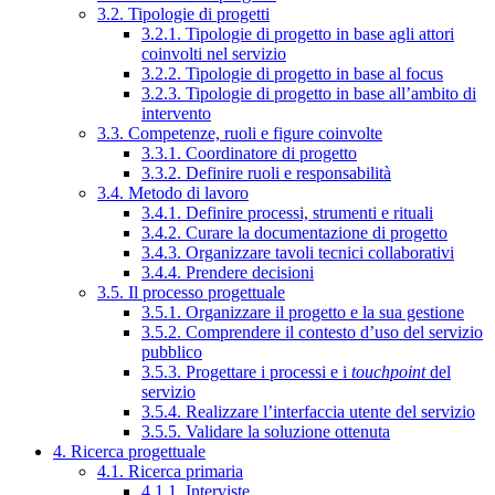
3.2. Tipologie di progetti
3.2.1. Tipologie di progetto in base agli attori
coinvolti nel servizio
3.2.2. Tipologie di progetto in base al focus
3.2.3. Tipologie di progetto in base all’ambito di
intervento
3.3. Competenze, ruoli e figure coinvolte
3.3.1. Coordinatore di progetto
3.3.2. Definire ruoli e responsabilità
3.4. Metodo di lavoro
3.4.1. Definire processi, strumenti e rituali
3.4.2. Curare la documentazione di progetto
3.4.3. Organizzare tavoli tecnici collaborativi
3.4.4. Prendere decisioni
3.5. Il processo progettuale
3.5.1. Organizzare il progetto e la sua gestione
3.5.2. Comprendere il contesto d’uso del servizio
pubblico
3.5.3. Progettare i processi e i
touchpoint
del
servizio
3.5.4. Realizzare l’interfaccia utente del servizio
3.5.5. Validare la soluzione ottenuta
4. Ricerca progettuale
4.1. Ricerca primaria
4.1.1. Interviste