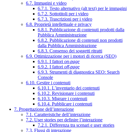
6.7. Immagini e video
6.7.1. Testo alternativo (alt text) per le immagini
6.7.2. Sottotitoli per i video
6.7.3. Trascrizioni per i video
6.8. Proprietà intellettuale e privacy
6.8.1. Pubblicazione di contenuti prodotti dalla
Pubblica Amministrazione
6.8.2. Pubblicazione di contenuti non prodotti
dalla Pubblica Amministrazione
6.8.3. Consenso dei soggetti ritratti
6.9. Ottimizzazione per i motori di ricerca (SEO)
6.9.1. I fattori
on-page
6.9.2. I fattori
off-page
6.9.3. Strumenti di diagnostica SEO: Search
Console
6.10. Gestire i contenuti
6.10.1. L’inventario dei contenuti
6.10.2. Revisionare i contenuti
6.10.3. Migrare i contenuti
6.10.4. Pubblicare i contenuti
7. Progettazione dell’interazione
7.1. Caratteristiche dell’interazione
7.2. User stories per definire l’interazione
7.2.1. Differenza tra scenari e user stories
7.3. Flussi di interazione