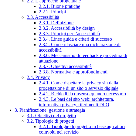
2.2. L’approccio progettuale
2.2.1. Buone pratiche
2.2.2. Principi
2.3. Accessibilità
2.3.1. Definizione
2.3.2. Accessibilità by design
2.3.3. Principi per l’accessibilità
2.3.4. Linee guida e criteri di successo
2.3.5. Come rilasciare una dichiarazione di
accessibilità
2.3.6. Meccanismo di feedback e procedura di
attuazione
2.3.7. Obiettivi accessibilità
2.3.8. Normativa e approfondimenti
2.4. Privacy
2.4.1. Come rispettare la privacy sin dalla
progettazione di un sito o servizio digitale
2.4.2. Richiedi il consenso quando necessario
2.4.3. Le basi del sito web: architettura,
informativa privacy, riferimenti DPO
3. Pianificazione, gestione e strategia
3.1. Obiettivi del progetto
3.2. Tipologie di progetti
3.2.1. Tipologie di progetto in base agli attori
coinvolti nel servizio