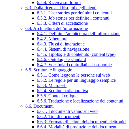
6.2.4. Ricerca sui forum
6.3. Dalla ricerca ai bisogni degli utenti
6.3.1. User stories per definire i contenuti
6.3.2. Job stories per definire i contenuti
6.3.3. Criteri di accettazione
6.4. Architettura dell’informazione
6.4.1. Definire l’architettura dell’informazione
6.4.2. Alberatura
6.4.3. Flussi di interazione
6.4.4. Sistemi di navigazione
6.4.5. Tipologie di contenuto (content type)
6.4.6. Ontologie e standard
6.4.7. Vocabolari controllati e tassonomie
6.5. Scrittura e linguaggio
6.5.1. Come leggono le persone sul web
6.5.2. Le regole per un linguaggio semplice
6.5.3. Microtesti
6.5.4. Scrittura collaborativa
6.5.5. Content critique
6.5.6. Traduzione e localizzazione dei contenuti
6.6. Documenti
6.6.1. I documenti vanno sul web
6.6.2. Tipi di documenti
6.6.3. Formato di lettura dei documenti elettronici
6.6.4. Modalità di produzione dei documenti