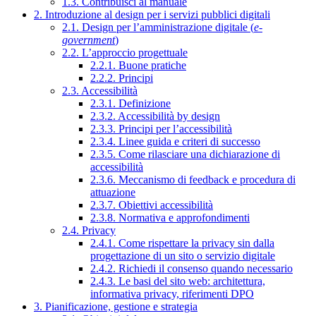
1.3. Contribuisci al manuale
2. Introduzione al design per i servizi pubblici digitali
2.1. Design per l’amministrazione digitale (
e-
government
)
2.2. L’approccio progettuale
2.2.1. Buone pratiche
2.2.2. Principi
2.3. Accessibilità
2.3.1. Definizione
2.3.2. Accessibilità by design
2.3.3. Principi per l’accessibilità
2.3.4. Linee guida e criteri di successo
2.3.5. Come rilasciare una dichiarazione di
accessibilità
2.3.6. Meccanismo di feedback e procedura di
attuazione
2.3.7. Obiettivi accessibilità
2.3.8. Normativa e approfondimenti
2.4. Privacy
2.4.1. Come rispettare la privacy sin dalla
progettazione di un sito o servizio digitale
2.4.2. Richiedi il consenso quando necessario
2.4.3. Le basi del sito web: architettura,
informativa privacy, riferimenti DPO
3. Pianificazione, gestione e strategia