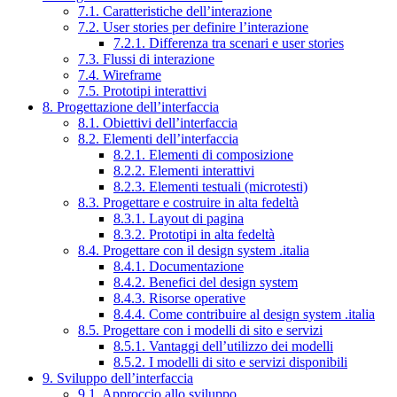
7.1. Caratteristiche dell’interazione
7.2. User stories per definire l’interazione
7.2.1. Differenza tra scenari e user stories
7.3. Flussi di interazione
7.4. Wireframe
7.5. Prototipi interattivi
8. Progettazione dell’interfaccia
8.1. Obiettivi dell’interfaccia
8.2. Elementi dell’interfaccia
8.2.1. Elementi di composizione
8.2.2. Elementi interattivi
8.2.3. Elementi testuali (microtesti)
8.3. Progettare e costruire in alta fedeltà
8.3.1. Layout di pagina
8.3.2. Prototipi in alta fedeltà
8.4. Progettare con il design system .italia
8.4.1. Documentazione
8.4.2. Benefici del design system
8.4.3. Risorse operative
8.4.4. Come contribuire al design system .italia
8.5. Progettare con i modelli di sito e servizi
8.5.1. Vantaggi dell’utilizzo dei modelli
8.5.2. I modelli di sito e servizi disponibili
9. Sviluppo dell’interfaccia
9.1. Approccio allo sviluppo