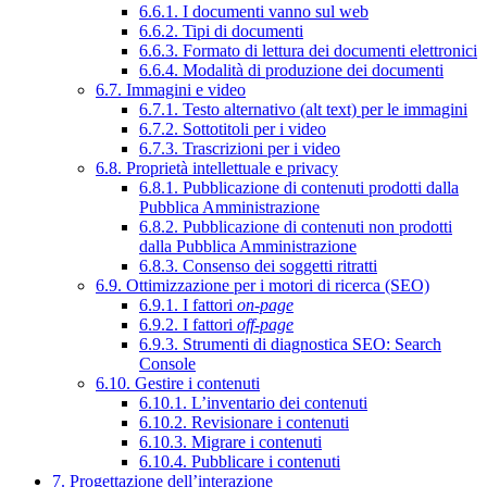
6.6.1. I documenti vanno sul web
6.6.2. Tipi di documenti
6.6.3. Formato di lettura dei documenti elettronici
6.6.4. Modalità di produzione dei documenti
6.7. Immagini e video
6.7.1. Testo alternativo (alt text) per le immagini
6.7.2. Sottotitoli per i video
6.7.3. Trascrizioni per i video
6.8. Proprietà intellettuale e privacy
6.8.1. Pubblicazione di contenuti prodotti dalla
Pubblica Amministrazione
6.8.2. Pubblicazione di contenuti non prodotti
dalla Pubblica Amministrazione
6.8.3. Consenso dei soggetti ritratti
6.9. Ottimizzazione per i motori di ricerca (SEO)
6.9.1. I fattori
on-page
6.9.2. I fattori
off-page
6.9.3. Strumenti di diagnostica SEO: Search
Console
6.10. Gestire i contenuti
6.10.1. L’inventario dei contenuti
6.10.2. Revisionare i contenuti
6.10.3. Migrare i contenuti
6.10.4. Pubblicare i contenuti
7. Progettazione dell’interazione