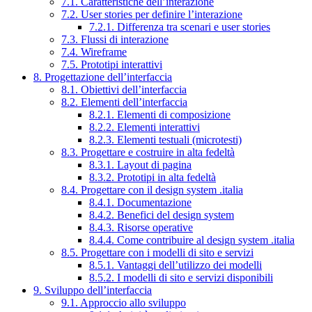
7.1. Caratteristiche dell’interazione
7.2. User stories per definire l’interazione
7.2.1. Differenza tra scenari e user stories
7.3. Flussi di interazione
7.4. Wireframe
7.5. Prototipi interattivi
8. Progettazione dell’interfaccia
8.1. Obiettivi dell’interfaccia
8.2. Elementi dell’interfaccia
8.2.1. Elementi di composizione
8.2.2. Elementi interattivi
8.2.3. Elementi testuali (microtesti)
8.3. Progettare e costruire in alta fedeltà
8.3.1. Layout di pagina
8.3.2. Prototipi in alta fedeltà
8.4. Progettare con il design system .italia
8.4.1. Documentazione
8.4.2. Benefici del design system
8.4.3. Risorse operative
8.4.4. Come contribuire al design system .italia
8.5. Progettare con i modelli di sito e servizi
8.5.1. Vantaggi dell’utilizzo dei modelli
8.5.2. I modelli di sito e servizi disponibili
9. Sviluppo dell’interfaccia
9.1. Approccio allo sviluppo