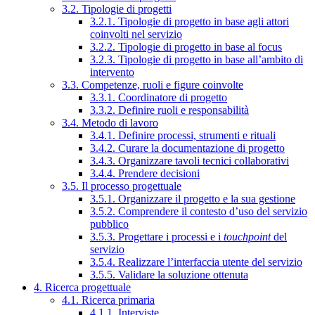
3.2. Tipologie di progetti
3.2.1. Tipologie di progetto in base agli attori
coinvolti nel servizio
3.2.2. Tipologie di progetto in base al focus
3.2.3. Tipologie di progetto in base all’ambito di
intervento
3.3. Competenze, ruoli e figure coinvolte
3.3.1. Coordinatore di progetto
3.3.2. Definire ruoli e responsabilità
3.4. Metodo di lavoro
3.4.1. Definire processi, strumenti e rituali
3.4.2. Curare la documentazione di progetto
3.4.3. Organizzare tavoli tecnici collaborativi
3.4.4. Prendere decisioni
3.5. Il processo progettuale
3.5.1. Organizzare il progetto e la sua gestione
3.5.2. Comprendere il contesto d’uso del servizio
pubblico
3.5.3. Progettare i processi e i
touchpoint
del
servizio
3.5.4. Realizzare l’interfaccia utente del servizio
3.5.5. Validare la soluzione ottenuta
4. Ricerca progettuale
4.1. Ricerca primaria
4.1.1. Interviste