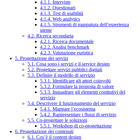
4.1.1. Interviste
4.1.2. Questionari
4.1.3. Test di usabilità
4.1.4. Web analytics
4.1.5. Strumenti di mappatura dell’esperienza
utente
4.2. Ricerca secondaria
4.2.1. Ricerca documentale
4.2.2. Analisi benchmark
4.2.3. Valutazione euristica
5. Progettazione dei servizi
5.1. Cosa sono i servizi e il service design
5.2. Progettare servizi pubblici digitali
5.3. Definire il modello di servizio
5.3.1. Identificare gli attori coinvolti
5.3.2. Formulare la proposta di valore
5.3.3. Inquadrare gli elementi costitutivi del
servizio
5.4. Descrivere il funzionamento del servizio
5.4.1. Mappare l’ecosistema
5.4.2. Rappresentare i flussi di servizio
5.5. Co-progettare le soluzioni
5.5.1. Workshop di co-progettazione
6. Progettazione dei contenuti
6.1. Cos’è il content design