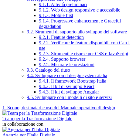
9.1.1. Attività preliminari
9.1.2. Web design responsivo e accessibile
9.1.3. Mobile first
9.1.4. Progressive enhancement e Graceful
degradation
9.2. Strumenti di supporto allo sviluppo del software
9.2.1. Feature detection
9.2.2. Verificare le feature disponibili con Can I
use
9.2.3. Strumenti e risorse per CSS e JavaScript
9.2.4. Supporto browser
9.2.5. Misurare le prestazioni
9.3. Catalogo del riuso
9.4. Sviluppare con il design system .italia
9.4.1. Il framework Bootstrap Italia
9.4.2. Il kit di sviluppo React
9.4.3. Il kit di sviluppo Angular
9.5. Sviluppare con i modelli di sito e servizi
1. Scopo, destinatari e uso del Manuale operativo di design
Team per la Trasformazione Digitale
in collaborazione con
Agenzia per l'Italia Digitale