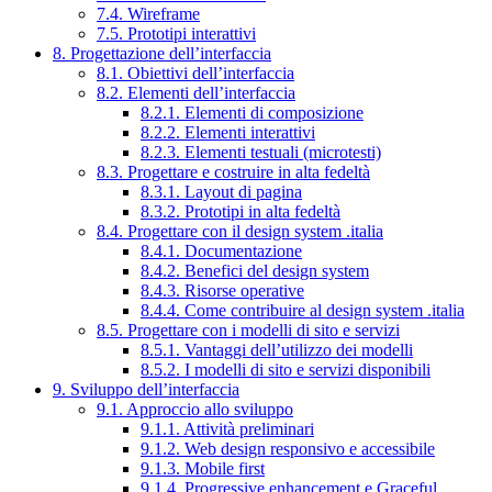
7.4. Wireframe
7.5. Prototipi interattivi
8. Progettazione dell’interfaccia
8.1. Obiettivi dell’interfaccia
8.2. Elementi dell’interfaccia
8.2.1. Elementi di composizione
8.2.2. Elementi interattivi
8.2.3. Elementi testuali (microtesti)
8.3. Progettare e costruire in alta fedeltà
8.3.1. Layout di pagina
8.3.2. Prototipi in alta fedeltà
8.4. Progettare con il design system .italia
8.4.1. Documentazione
8.4.2. Benefici del design system
8.4.3. Risorse operative
8.4.4. Come contribuire al design system .italia
8.5. Progettare con i modelli di sito e servizi
8.5.1. Vantaggi dell’utilizzo dei modelli
8.5.2. I modelli di sito e servizi disponibili
9. Sviluppo dell’interfaccia
9.1. Approccio allo sviluppo
9.1.1. Attività preliminari
9.1.2. Web design responsivo e accessibile
9.1.3. Mobile first
9.1.4. Progressive enhancement e Graceful