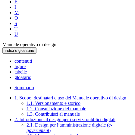
E
I
M
O
S
T
U
Manuale operativo di design
indici e glossario
contenuti
figure
tabelle
glossario
Sommario
1. Scopo, destinatari e uso del Manuale operativo di design
1.1. Versionamento e storico
1.2. Consultazione del manuale
1.3. Contribuisci al manuale
2. Introduzione al design per i servizi pubblici digitali
2.1. Design per l’amministrazione digitale (
e-
government
)