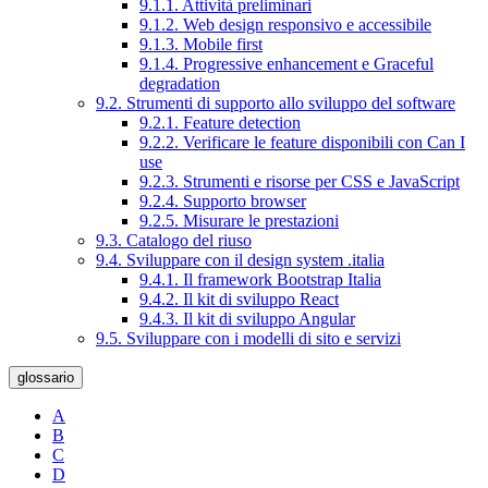
9.1.1. Attività preliminari
9.1.2. Web design responsivo e accessibile
9.1.3. Mobile first
9.1.4. Progressive enhancement e Graceful
degradation
9.2. Strumenti di supporto allo sviluppo del software
9.2.1. Feature detection
9.2.2. Verificare le feature disponibili con Can I
use
9.2.3. Strumenti e risorse per CSS e JavaScript
9.2.4. Supporto browser
9.2.5. Misurare le prestazioni
9.3. Catalogo del riuso
9.4. Sviluppare con il design system .italia
9.4.1. Il framework Bootstrap Italia
9.4.2. Il kit di sviluppo React
9.4.3. Il kit di sviluppo Angular
9.5. Sviluppare con i modelli di sito e servizi
glossario
A
B
C
D