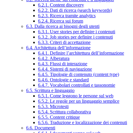
6.2.1. Content discovery
6.2.2. Dati di ricerca (search keywords)
6.2.3. Ricerca tramite analytics
6.2.4. Ricerca sui forum
6.3. Dalla ricerca ai bisogni degli utenti
6.3.1. User stories per definire i contenuti
6.3.2. Job stories per definire i contenuti
6.3.3. Criteri di accettazione
6.4. Architettura dell’informazione
6.4.1. Definire l’architettura dell’informazione
6.4.2. Alberatura
6.4.3. Flussi di interazione
6.4.4. Sistemi di navigazione
6.4.5. Tipologie di contenuto (content type)
6.4.6. Ontologie e standard
6.4.7. Vocabolari controllati e tassonomie
6.5. Scrittura e linguaggio
6.5.1. Come leggono le persone sul web
6.5.2. Le regole per un linguaggio semplice
6.5.3. Microtesti
6.5.4. Scrittura collaborativa
6.5.5. Content critique
6.5.6. Traduzione e localizzazione dei contenuti
6.6. Documenti