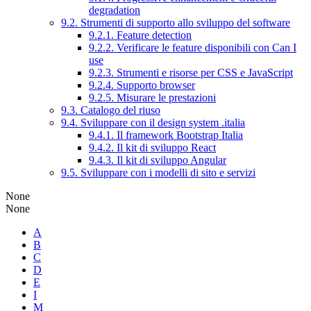
degradation
9.2. Strumenti di supporto allo sviluppo del software
9.2.1. Feature detection
9.2.2. Verificare le feature disponibili con Can I
use
9.2.3. Strumenti e risorse per CSS e JavaScript
9.2.4. Supporto browser
9.2.5. Misurare le prestazioni
9.3. Catalogo del riuso
9.4. Sviluppare con il design system .italia
9.4.1. Il framework Bootstrap Italia
9.4.2. Il kit di sviluppo React
9.4.3. Il kit di sviluppo Angular
9.5. Sviluppare con i modelli di sito e servizi
None
None
A
B
C
D
E
I
M