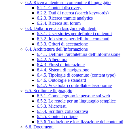
6.2. Ricerca utente sui contenuti e il linguaggio
6.2.1. Content discovery
6.2.2. Dati di ricerca (search keywords)
6.2.3. Ricerca tramite analytics
6.2.4. Ricerca sui forum
6.3. Dalla ricerca ai bisogni degli utenti
6.3.1. User stories per definire i contenuti
6.3.2. Job stories per definire i contenuti
6.3.3. Criteri di accettazione
6.4. Architettura dell’informazione
6.4.1. Definire l’architettura dell’informazione
6.4.2. Alberatura
6.4.3. Flussi di interazione
6.4.4. Sistemi di navigazione
6.4.5. Tipologie di contenuto (content type)
6.4.6. Ontologie e standard
6.4.7. Vocabolari controllati e tassonomie
6.5. Scrittura e linguaggio
6.5.1. Come leggono le persone sul web
6.5.2. Le regole per un linguaggio semplice
6.5.3. Microtesti
6.5.4. Scrittura collaborativa
6.5.5. Content critique
6.5.6. Traduzione e localizzazione dei contenuti
6.6. Documenti