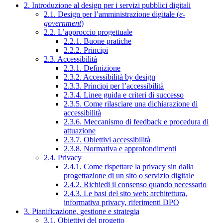
2. Introduzione al design per i servizi pubblici digitali
2.1. Design per l’amministrazione digitale (
e-
government
)
2.2. L’approccio progettuale
2.2.1. Buone pratiche
2.2.2. Principi
2.3. Accessibilità
2.3.1. Definizione
2.3.2. Accessibilità by design
2.3.3. Principi per l’accessibilità
2.3.4. Linee guida e criteri di successo
2.3.5. Come rilasciare una dichiarazione di
accessibilità
2.3.6. Meccanismo di feedback e procedura di
attuazione
2.3.7. Obiettivi accessibilità
2.3.8. Normativa e approfondimenti
2.4. Privacy
2.4.1. Come rispettare la privacy sin dalla
progettazione di un sito o servizio digitale
2.4.2. Richiedi il consenso quando necessario
2.4.3. Le basi del sito web: architettura,
informativa privacy, riferimenti DPO
3. Pianificazione, gestione e strategia
3.1. Obiettivi del progetto