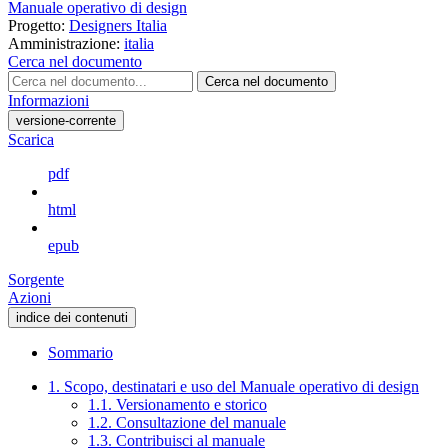
Manuale operativo di design
Progetto:
Designers Italia
Amministrazione:
italia
Cerca nel documento
Cerca nel documento
Informazioni
versione-corrente
Scarica
pdf
html
epub
Sorgente
Azioni
indice dei contenuti
Sommario
1. Scopo, destinatari e uso del Manuale operativo di design
1.1. Versionamento e storico
1.2. Consultazione del manuale
1.3. Contribuisci al manuale