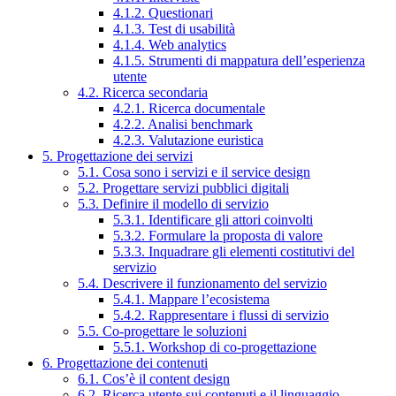
4.1.2. Questionari
4.1.3. Test di usabilità
4.1.4. Web analytics
4.1.5. Strumenti di mappatura dell’esperienza
utente
4.2. Ricerca secondaria
4.2.1. Ricerca documentale
4.2.2. Analisi benchmark
4.2.3. Valutazione euristica
5. Progettazione dei servizi
5.1. Cosa sono i servizi e il service design
5.2. Progettare servizi pubblici digitali
5.3. Definire il modello di servizio
5.3.1. Identificare gli attori coinvolti
5.3.2. Formulare la proposta di valore
5.3.3. Inquadrare gli elementi costitutivi del
servizio
5.4. Descrivere il funzionamento del servizio
5.4.1. Mappare l’ecosistema
5.4.2. Rappresentare i flussi di servizio
5.5. Co-progettare le soluzioni
5.5.1. Workshop di co-progettazione
6. Progettazione dei contenuti
6.1. Cos’è il content design
6.2. Ricerca utente sui contenuti e il linguaggio