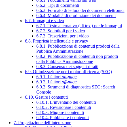
6.6.1. I documenti vanno sul web
6.6.2. Tipi di documenti
6.6.3. Formato di lettura dei documenti elettronici
6.6.4. Modalità di produzione dei documenti
6.7. Immagini e video
6.7.1. Testo alternativo (alt text) per le immagini
6.7.2. Sottotitoli per i video
6.7.3. Trascrizioni per i video
6.8. Proprietà intellettuale e privacy
6.8.1. Pubblicazione di contenuti prodotti dalla
Pubblica Amministrazione
6.8.2. Pubblicazione di contenuti non prodotti
dalla Pubblica Amministrazione
6.8.3. Consenso dei soggetti ritratti
6.9. Ottimizzazione per i motori di ricerca (SEO)
6.9.1. I fattori
on-page
6.9.2. I fattori
off-page
6.9.3. Strumenti di diagnostica SEO: Search
Console
6.10. Gestire i contenuti
6.10.1. L’inventario dei contenuti
6.10.2. Revisionare i contenuti
6.10.3. Migrare i contenuti
6.10.4. Pubblicare i contenuti
7. Progettazione dell’interazione