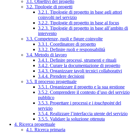
3.1. Obiettivi del progetto
3.2. Tipologie di progetti
3.2.1. Tipologie di progetto in base agli attori
coinvolti nel servizio
3.2.2. Tipologie di progetto in base al focus
3.2.3. Tipologie di progetto in base all’ambito di
intervento
3.3. Competenze, ruoli e figure coinvolte
3.3.1. Coordinatore di progetto
3.3.2. Definire ruoli e responsabilità
3.4. Metodo di lavoro
3.4.1. Definire processi, strumenti e rituali
3.4.2. Curare la documentazione di progetto
3.4.3. Organizzare tavoli tecnici collaborativi
3.4.4. Prendere decisioni
3.5. Il processo progettuale
3.5.1. Organizzare il progetto e la sua gestione
3.5.2. Comprendere il contesto d’uso del servizio
pubblico
3.5.3. Progettare i processi e i
touchpoint
del
servizio
3.5.4. Realizzare l’interfaccia utente del servizio
3.5.5. Validare la soluzione ottenuta
4. Ricerca progettuale
4.1. Ricerca primaria