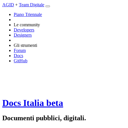
AGID
+
Team Digitale
Piano Triennale
Le community
Developers
Designers
Gli strumenti
Forum
Docs
GitHub
Docs Italia
beta
Documenti pubblici, digitali.