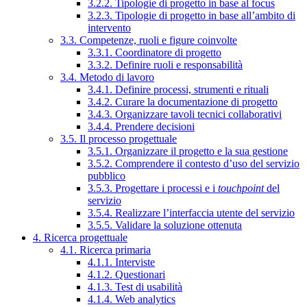
3.2.2. Tipologie di progetto in base al focus
3.2.3. Tipologie di progetto in base all’ambito di
intervento
3.3. Competenze, ruoli e figure coinvolte
3.3.1. Coordinatore di progetto
3.3.2. Definire ruoli e responsabilità
3.4. Metodo di lavoro
3.4.1. Definire processi, strumenti e rituali
3.4.2. Curare la documentazione di progetto
3.4.3. Organizzare tavoli tecnici collaborativi
3.4.4. Prendere decisioni
3.5. Il processo progettuale
3.5.1. Organizzare il progetto e la sua gestione
3.5.2. Comprendere il contesto d’uso del servizio
pubblico
3.5.3. Progettare i processi e i
touchpoint
del
servizio
3.5.4. Realizzare l’interfaccia utente del servizio
3.5.5. Validare la soluzione ottenuta
4. Ricerca progettuale
4.1. Ricerca primaria
4.1.1. Interviste
4.1.2. Questionari
4.1.3. Test di usabilità
4.1.4. Web analytics