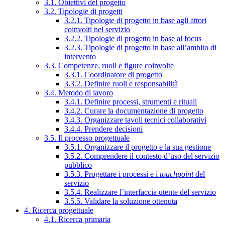
3.1. Obiettivi del progetto
3.2. Tipologie di progetti
3.2.1. Tipologie di progetto in base agli attori
coinvolti nel servizio
3.2.2. Tipologie di progetto in base al focus
3.2.3. Tipologie di progetto in base all’ambito di
intervento
3.3. Competenze, ruoli e figure coinvolte
3.3.1. Coordinatore di progetto
3.3.2. Definire ruoli e responsabilità
3.4. Metodo di lavoro
3.4.1. Definire processi, strumenti e rituali
3.4.2. Curare la documentazione di progetto
3.4.3. Organizzare tavoli tecnici collaborativi
3.4.4. Prendere decisioni
3.5. Il processo progettuale
3.5.1. Organizzare il progetto e la sua gestione
3.5.2. Comprendere il contesto d’uso del servizio
pubblico
3.5.3. Progettare i processi e i
touchpoint
del
servizio
3.5.4. Realizzare l’interfaccia utente del servizio
3.5.5. Validare la soluzione ottenuta
4. Ricerca progettuale
4.1. Ricerca primaria