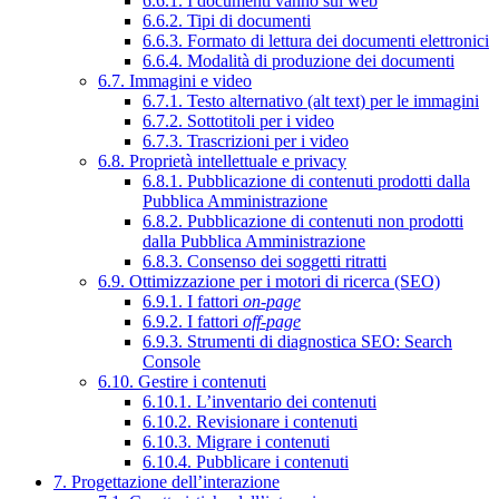
6.6.1. I documenti vanno sul web
6.6.2. Tipi di documenti
6.6.3. Formato di lettura dei documenti elettronici
6.6.4. Modalità di produzione dei documenti
6.7. Immagini e video
6.7.1. Testo alternativo (alt text) per le immagini
6.7.2. Sottotitoli per i video
6.7.3. Trascrizioni per i video
6.8. Proprietà intellettuale e privacy
6.8.1. Pubblicazione di contenuti prodotti dalla
Pubblica Amministrazione
6.8.2. Pubblicazione di contenuti non prodotti
dalla Pubblica Amministrazione
6.8.3. Consenso dei soggetti ritratti
6.9. Ottimizzazione per i motori di ricerca (SEO)
6.9.1. I fattori
on-page
6.9.2. I fattori
off-page
6.9.3. Strumenti di diagnostica SEO: Search
Console
6.10. Gestire i contenuti
6.10.1. L’inventario dei contenuti
6.10.2. Revisionare i contenuti
6.10.3. Migrare i contenuti
6.10.4. Pubblicare i contenuti
7. Progettazione dell’interazione