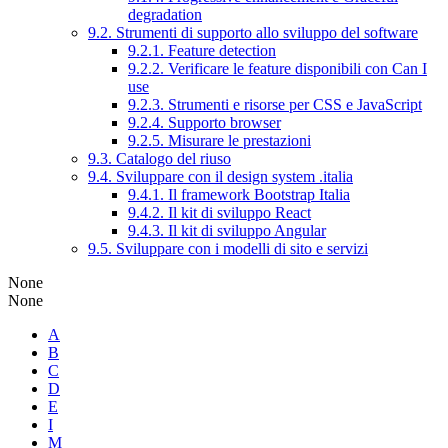
degradation
9.2. Strumenti di supporto allo sviluppo del software
9.2.1. Feature detection
9.2.2. Verificare le feature disponibili con Can I
use
9.2.3. Strumenti e risorse per CSS e JavaScript
9.2.4. Supporto browser
9.2.5. Misurare le prestazioni
9.3. Catalogo del riuso
9.4. Sviluppare con il design system .italia
9.4.1. Il framework Bootstrap Italia
9.4.2. Il kit di sviluppo React
9.4.3. Il kit di sviluppo Angular
9.5. Sviluppare con i modelli di sito e servizi
None
None
A
B
C
D
E
I
M