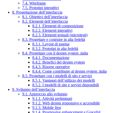
7.4. Wireframe
7.5. Prototipi interattivi
8. Progettazione dell’interfaccia
8.1. Obiettivi dell’interfaccia
8.2. Elementi dell’interfaccia
8.2.1. Elementi di composizione
8.2.2. Elementi interattivi
8.2.3. Elementi testuali (microtesti)
8.3. Progettare e costruire in alta fedeltà
8.3.1. Layout di pagina
8.3.2. Prototipi in alta fedeltà
8.4. Progettare con il design system .italia
8.4.1. Documentazione
8.4.2. Benefici del design system
8.4.3. Risorse operative
8.4.4. Come contribuire al design system .italia
8.5. Progettare con i modelli di sito e servizi
8.5.1. Vantaggi dell’utilizzo dei modelli
8.5.2. I modelli di sito e servizi disponibili
9. Sviluppo dell’interfaccia
9.1. Approccio allo sviluppo
9.1.1. Attività preliminari
9.1.2. Web design responsivo e accessibile
9.1.3. Mobile first
9.1.4. Progressive enhancement e Graceful