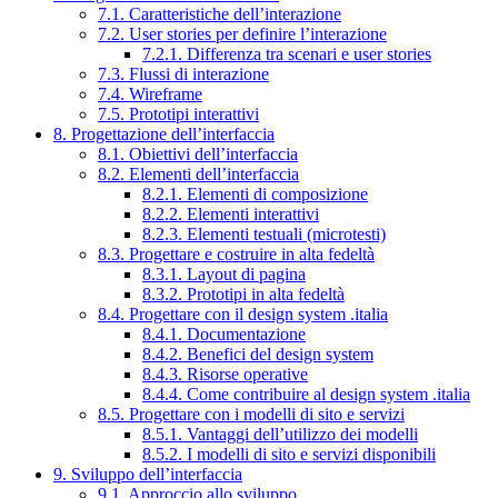
7.1. Caratteristiche dell’interazione
7.2. User stories per definire l’interazione
7.2.1. Differenza tra scenari e user stories
7.3. Flussi di interazione
7.4. Wireframe
7.5. Prototipi interattivi
8. Progettazione dell’interfaccia
8.1. Obiettivi dell’interfaccia
8.2. Elementi dell’interfaccia
8.2.1. Elementi di composizione
8.2.2. Elementi interattivi
8.2.3. Elementi testuali (microtesti)
8.3. Progettare e costruire in alta fedeltà
8.3.1. Layout di pagina
8.3.2. Prototipi in alta fedeltà
8.4. Progettare con il design system .italia
8.4.1. Documentazione
8.4.2. Benefici del design system
8.4.3. Risorse operative
8.4.4. Come contribuire al design system .italia
8.5. Progettare con i modelli di sito e servizi
8.5.1. Vantaggi dell’utilizzo dei modelli
8.5.2. I modelli di sito e servizi disponibili
9. Sviluppo dell’interfaccia
9.1. Approccio allo sviluppo