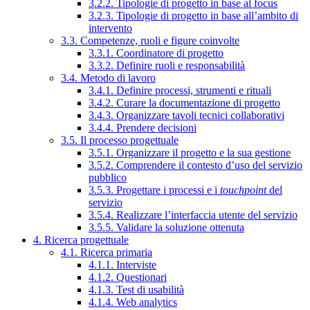
3.2.2. Tipologie di progetto in base al focus
3.2.3. Tipologie di progetto in base all’ambito di
intervento
3.3. Competenze, ruoli e figure coinvolte
3.3.1. Coordinatore di progetto
3.3.2. Definire ruoli e responsabilità
3.4. Metodo di lavoro
3.4.1. Definire processi, strumenti e rituali
3.4.2. Curare la documentazione di progetto
3.4.3. Organizzare tavoli tecnici collaborativi
3.4.4. Prendere decisioni
3.5. Il processo progettuale
3.5.1. Organizzare il progetto e la sua gestione
3.5.2. Comprendere il contesto d’uso del servizio
pubblico
3.5.3. Progettare i processi e i
touchpoint
del
servizio
3.5.4. Realizzare l’interfaccia utente del servizio
3.5.5. Validare la soluzione ottenuta
4. Ricerca progettuale
4.1. Ricerca primaria
4.1.1. Interviste
4.1.2. Questionari
4.1.3. Test di usabilità
4.1.4. Web analytics