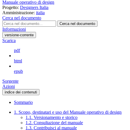
Manuale operativo di design
Progetto:
Designers Italia
Amministrazione:
italia
Cerca nel documento
Cerca nel documento
Informazioni
versione-corrente
Scarica
pdf
html
epub
Sorgente
Azioni
indice dei contenuti
Sommario
1. Scopo, destinatari e uso del Manuale operativo di design
1.1. Versionamento e storico
1.2. Consultazione del manuale
1.3. Contribuisci al manuale