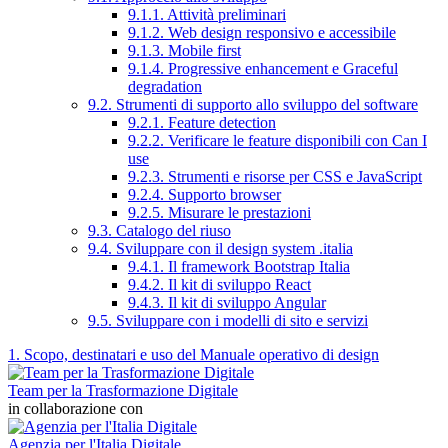
9.1.1. Attività preliminari
9.1.2. Web design responsivo e accessibile
9.1.3. Mobile first
9.1.4. Progressive enhancement e Graceful
degradation
9.2. Strumenti di supporto allo sviluppo del software
9.2.1. Feature detection
9.2.2. Verificare le feature disponibili con Can I
use
9.2.3. Strumenti e risorse per CSS e JavaScript
9.2.4. Supporto browser
9.2.5. Misurare le prestazioni
9.3. Catalogo del riuso
9.4. Sviluppare con il design system .italia
9.4.1. Il framework Bootstrap Italia
9.4.2. Il kit di sviluppo React
9.4.3. Il kit di sviluppo Angular
9.5. Sviluppare con i modelli di sito e servizi
1. Scopo, destinatari e uso del Manuale operativo di design
Team per la Trasformazione Digitale
in collaborazione con
Agenzia per l'Italia Digitale