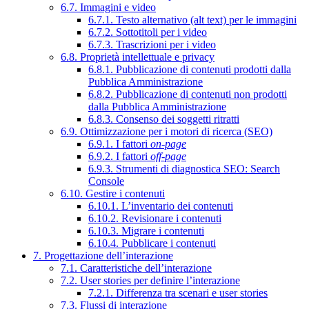
6.7. Immagini e video
6.7.1. Testo alternativo (alt text) per le immagini
6.7.2. Sottotitoli per i video
6.7.3. Trascrizioni per i video
6.8. Proprietà intellettuale e privacy
6.8.1. Pubblicazione di contenuti prodotti dalla
Pubblica Amministrazione
6.8.2. Pubblicazione di contenuti non prodotti
dalla Pubblica Amministrazione
6.8.3. Consenso dei soggetti ritratti
6.9. Ottimizzazione per i motori di ricerca (SEO)
6.9.1. I fattori
on-page
6.9.2. I fattori
off-page
6.9.3. Strumenti di diagnostica SEO: Search
Console
6.10. Gestire i contenuti
6.10.1. L’inventario dei contenuti
6.10.2. Revisionare i contenuti
6.10.3. Migrare i contenuti
6.10.4. Pubblicare i contenuti
7. Progettazione dell’interazione
7.1. Caratteristiche dell’interazione
7.2. User stories per definire l’interazione
7.2.1. Differenza tra scenari e user stories
7.3. Flussi di interazione