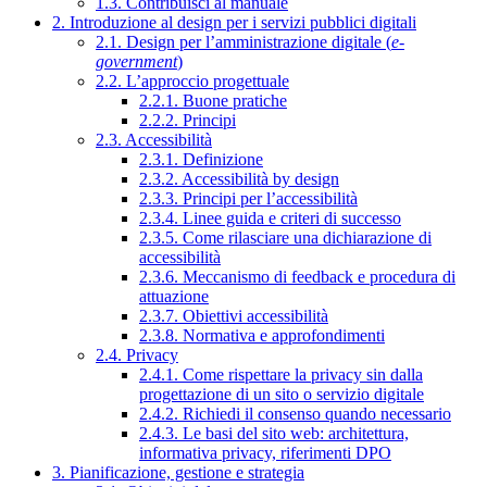
1.3. Contribuisci al manuale
2. Introduzione al design per i servizi pubblici digitali
2.1. Design per l’amministrazione digitale (
e-
government
)
2.2. L’approccio progettuale
2.2.1. Buone pratiche
2.2.2. Principi
2.3. Accessibilità
2.3.1. Definizione
2.3.2. Accessibilità by design
2.3.3. Principi per l’accessibilità
2.3.4. Linee guida e criteri di successo
2.3.5. Come rilasciare una dichiarazione di
accessibilità
2.3.6. Meccanismo di feedback e procedura di
attuazione
2.3.7. Obiettivi accessibilità
2.3.8. Normativa e approfondimenti
2.4. Privacy
2.4.1. Come rispettare la privacy sin dalla
progettazione di un sito o servizio digitale
2.4.2. Richiedi il consenso quando necessario
2.4.3. Le basi del sito web: architettura,
informativa privacy, riferimenti DPO
3. Pianificazione, gestione e strategia