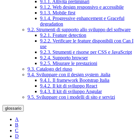
9.1.1. Attività preliminari
9.1.2. Web design responsivo e accessibile
9.1.3. Mobile first
9.1.4. Progressive enhancement e Graceful
degradation
9.2. Strumenti di supporto allo sviluppo del software
9.2.1. Feature detection
9.2.2. Verificare le feature disponibili con Can I
use
9.2.3. Strumenti e risorse per CSS e JavaScript
9.2.4. Supporto browser
9.2.5. Misurare le prestazioni
9.3. Catalogo del riuso
9.4. Sviluppare con il design system .italia
9.4.1. Il framework Bootstrap Italia
9.4.2. Il kit di sviluppo React
9.4.3. Il kit di sviluppo Angular
9.5. Sviluppare con i modelli di sito e servizi
glossario
A
B
C
D