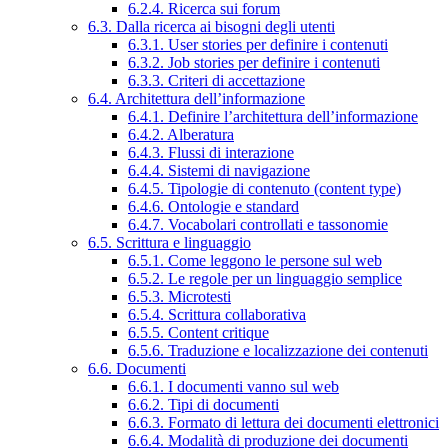
6.2.4. Ricerca sui forum
6.3. Dalla ricerca ai bisogni degli utenti
6.3.1. User stories per definire i contenuti
6.3.2. Job stories per definire i contenuti
6.3.3. Criteri di accettazione
6.4. Architettura dell’informazione
6.4.1. Definire l’architettura dell’informazione
6.4.2. Alberatura
6.4.3. Flussi di interazione
6.4.4. Sistemi di navigazione
6.4.5. Tipologie di contenuto (content type)
6.4.6. Ontologie e standard
6.4.7. Vocabolari controllati e tassonomie
6.5. Scrittura e linguaggio
6.5.1. Come leggono le persone sul web
6.5.2. Le regole per un linguaggio semplice
6.5.3. Microtesti
6.5.4. Scrittura collaborativa
6.5.5. Content critique
6.5.6. Traduzione e localizzazione dei contenuti
6.6. Documenti
6.6.1. I documenti vanno sul web
6.6.2. Tipi di documenti
6.6.3. Formato di lettura dei documenti elettronici
6.6.4. Modalità di produzione dei documenti