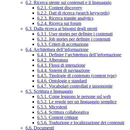
6.2. Ricerca utente sui contenuti e il linguaggio
6.2.1. Content discovery
6.2.2. Dati di ricerca (search keywords)
6.2.3. Ricerca tramite analytics
6.2.4. Ricerca sui forum
6.3. Dalla ricerca ai bisogni degli utenti
6.3.1. User stories per definire i contenuti
6.3.2. Job stories per definire i contenuti
6.3.3. Criteri di accettazione
6.4. Architettura dell’informazione
6.4.1. Definire l’architettura dell’informazione
6.4.2. Alberatura
6.4.3. Flussi di interazione
6.4.4. Sistemi di navigazione
6.4.5. Tipologie di contenuto (content type)
6.4.6. Ontologie e standard
6.4.7. Vocabolari controllati e tassonomie
6.5. Scrittura e linguaggio
6.5.1. Come leggono le persone sul web
6.5.2. Le regole per un linguaggio semplice
6.5.3. Microtesti
6.5.4. Scrittura collaborativa
6.5.5. Content critique
6.5.6. Traduzione e localizzazione dei contenuti
6.6. Documenti