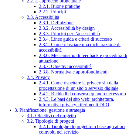
2.2. L’approccio progettuale
2.2.1. Buone pratiche
2.2.2. Principi
2.3. Accessibilità
2.3.1. Definizione
2.3.2. Accessibilità by design
2.3.3. Principi per l’accessibilità
2.3.4. Linee guida e criteri di successo
2.3.5. Come rilasciare una dichiarazione di
accessibilità
2.3.6. Meccanismo di feedback e procedura di
attuazione
2.3.7. Obiettivi accessibilità
2.3.8. Normativa e approfondimenti
2.4. Privacy
2.4.1. Come rispettare la privacy sin dalla
progettazione di un sito o servizio digitale
2.4.2. Richiedi il consenso quando necessario
2.4.3. Le basi del sito web: architettura,
informativa privacy, riferimenti DPO
3. Pianificazione, gestione e strategia
3.1. Obiettivi del progetto
3.2. Tipologie di progetti
3.2.1. Tipologie di progetto in base agli attori
coinvolti nel servizio