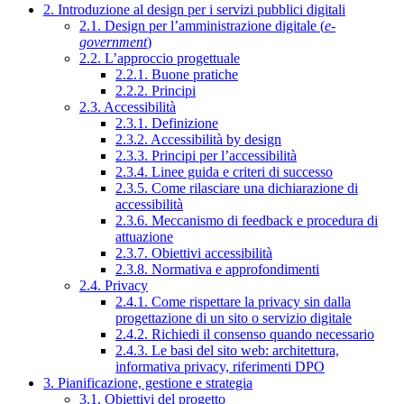
2. Introduzione al design per i servizi pubblici digitali
2.1. Design per l’amministrazione digitale (
e-
government
)
2.2. L’approccio progettuale
2.2.1. Buone pratiche
2.2.2. Principi
2.3. Accessibilità
2.3.1. Definizione
2.3.2. Accessibilità by design
2.3.3. Principi per l’accessibilità
2.3.4. Linee guida e criteri di successo
2.3.5. Come rilasciare una dichiarazione di
accessibilità
2.3.6. Meccanismo di feedback e procedura di
attuazione
2.3.7. Obiettivi accessibilità
2.3.8. Normativa e approfondimenti
2.4. Privacy
2.4.1. Come rispettare la privacy sin dalla
progettazione di un sito o servizio digitale
2.4.2. Richiedi il consenso quando necessario
2.4.3. Le basi del sito web: architettura,
informativa privacy, riferimenti DPO
3. Pianificazione, gestione e strategia
3.1. Obiettivi del progetto