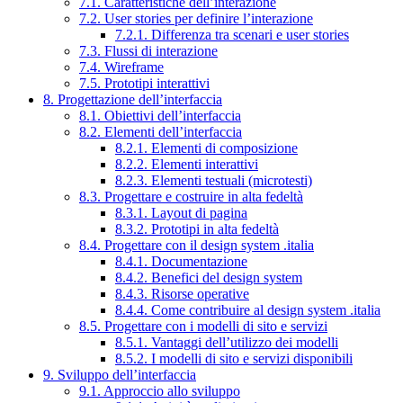
7.1. Caratteristiche dell’interazione
7.2. User stories per definire l’interazione
7.2.1. Differenza tra scenari e user stories
7.3. Flussi di interazione
7.4. Wireframe
7.5. Prototipi interattivi
8. Progettazione dell’interfaccia
8.1. Obiettivi dell’interfaccia
8.2. Elementi dell’interfaccia
8.2.1. Elementi di composizione
8.2.2. Elementi interattivi
8.2.3. Elementi testuali (microtesti)
8.3. Progettare e costruire in alta fedeltà
8.3.1. Layout di pagina
8.3.2. Prototipi in alta fedeltà
8.4. Progettare con il design system .italia
8.4.1. Documentazione
8.4.2. Benefici del design system
8.4.3. Risorse operative
8.4.4. Come contribuire al design system .italia
8.5. Progettare con i modelli di sito e servizi
8.5.1. Vantaggi dell’utilizzo dei modelli
8.5.2. I modelli di sito e servizi disponibili
9. Sviluppo dell’interfaccia
9.1. Approccio allo sviluppo