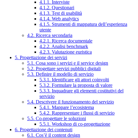
4.1.1. Interviste
4.1.2. Questionari
4.1.3. Test di usabilità
4.1.4. Web analytics
4.1.5. Strumenti di mappatura dell’esperienza
utente
4.2. Ricerca secondaria
4.2.1. Ricerca documentale
4.2.2. Analisi benchmark
4.2.3. Valutazione euristica
5. Progettazione dei servizi
5.1. Cosa sono i servizi e il service design
5.2. Progettare servizi pubblici digitali
5.3. Definire il modello di servizio
5.3.1. Identificare gli attori coinvolti
5.3.2. Formulare la proposta di valore
5.3.3. Inquadrare gli elementi costitutivi del
servizio
5.4. Descrivere il funzionamento del servizio
5.4.1. Mappare l’ecosistema
5.4.2. Rappresentare i flussi di servizio
5.5. Co-progettare le soluzioni
5.5.1. Workshop di co-progettazione
6. Progettazione dei contenuti
6.1. Cos’è il content design