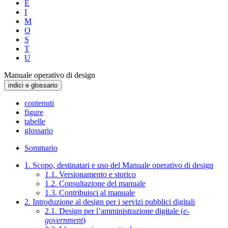
E
I
M
O
S
T
U
Manuale operativo di design
indici e glossario
contenuti
figure
tabelle
glossario
Sommario
1. Scopo, destinatari e uso del Manuale operativo di design
1.1. Versionamento e storico
1.2. Consultazione del manuale
1.3. Contribuisci al manuale
2. Introduzione al design per i servizi pubblici digitali
2.1. Design per l’amministrazione digitale (
e-
government
)