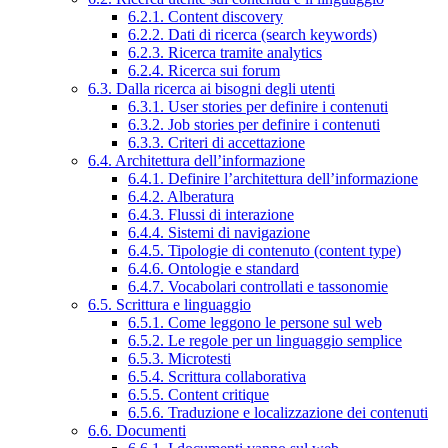
6.2.1. Content discovery
6.2.2. Dati di ricerca (search keywords)
6.2.3. Ricerca tramite analytics
6.2.4. Ricerca sui forum
6.3. Dalla ricerca ai bisogni degli utenti
6.3.1. User stories per definire i contenuti
6.3.2. Job stories per definire i contenuti
6.3.3. Criteri di accettazione
6.4. Architettura dell’informazione
6.4.1. Definire l’architettura dell’informazione
6.4.2. Alberatura
6.4.3. Flussi di interazione
6.4.4. Sistemi di navigazione
6.4.5. Tipologie di contenuto (content type)
6.4.6. Ontologie e standard
6.4.7. Vocabolari controllati e tassonomie
6.5. Scrittura e linguaggio
6.5.1. Come leggono le persone sul web
6.5.2. Le regole per un linguaggio semplice
6.5.3. Microtesti
6.5.4. Scrittura collaborativa
6.5.5. Content critique
6.5.6. Traduzione e localizzazione dei contenuti
6.6. Documenti