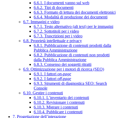
6.6.1. I documenti vanno sul web
6.6.2. Tipi di documenti
6.6.3. Formato di lettura dei documenti elettronici
6.6.4. Modalità di produzione dei documenti
6.7. Immagini e video
6.7.1. Testo alternativo (alt text) per le immagini
6.7.2. Sottotitoli per i video
6.7.3. Trascrizioni per i video
6.8. Proprietà intellettuale e privacy
6.8.1. Pubblicazione di contenuti prodotti dalla
Pubblica Amministrazione
6.8.2. Pubblicazione di contenuti non prodotti
dalla Pubblica Amministrazione
6.8.3. Consenso dei soggetti ritratti
6.9. Ottimizzazione per i motori di ricerca (SEO)
6.9.1. I fattori
on-page
6.9.2. I fattori
off-page
6.9.3. Strumenti di diagnostica SEO: Search
Console
6.10. Gestire i contenuti
6.10.1. L’inventario dei contenuti
6.10.2. Revisionare i contenuti
6.10.3. Migrare i contenuti
6.10.4. Pubblicare i contenuti
7. Progettazione dell’interazione