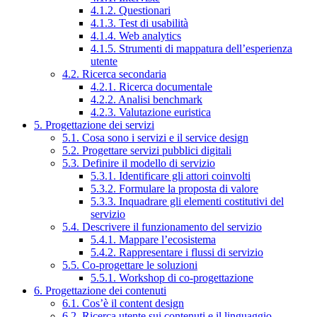
4.1.2. Questionari
4.1.3. Test di usabilità
4.1.4. Web analytics
4.1.5. Strumenti di mappatura dell’esperienza
utente
4.2. Ricerca secondaria
4.2.1. Ricerca documentale
4.2.2. Analisi benchmark
4.2.3. Valutazione euristica
5. Progettazione dei servizi
5.1. Cosa sono i servizi e il service design
5.2. Progettare servizi pubblici digitali
5.3. Definire il modello di servizio
5.3.1. Identificare gli attori coinvolti
5.3.2. Formulare la proposta di valore
5.3.3. Inquadrare gli elementi costitutivi del
servizio
5.4. Descrivere il funzionamento del servizio
5.4.1. Mappare l’ecosistema
5.4.2. Rappresentare i flussi di servizio
5.5. Co-progettare le soluzioni
5.5.1. Workshop di co-progettazione
6. Progettazione dei contenuti
6.1. Cos’è il content design
6.2. Ricerca utente sui contenuti e il linguaggio