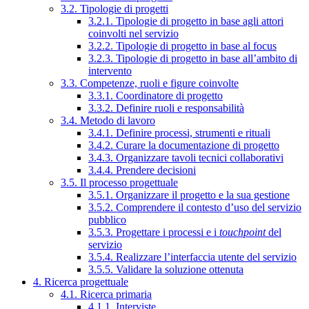
3.2. Tipologie di progetti
3.2.1. Tipologie di progetto in base agli attori
coinvolti nel servizio
3.2.2. Tipologie di progetto in base al focus
3.2.3. Tipologie di progetto in base all’ambito di
intervento
3.3. Competenze, ruoli e figure coinvolte
3.3.1. Coordinatore di progetto
3.3.2. Definire ruoli e responsabilità
3.4. Metodo di lavoro
3.4.1. Definire processi, strumenti e rituali
3.4.2. Curare la documentazione di progetto
3.4.3. Organizzare tavoli tecnici collaborativi
3.4.4. Prendere decisioni
3.5. Il processo progettuale
3.5.1. Organizzare il progetto e la sua gestione
3.5.2. Comprendere il contesto d’uso del servizio
pubblico
3.5.3. Progettare i processi e i
touchpoint
del
servizio
3.5.4. Realizzare l’interfaccia utente del servizio
3.5.5. Validare la soluzione ottenuta
4. Ricerca progettuale
4.1. Ricerca primaria
4.1.1. Interviste