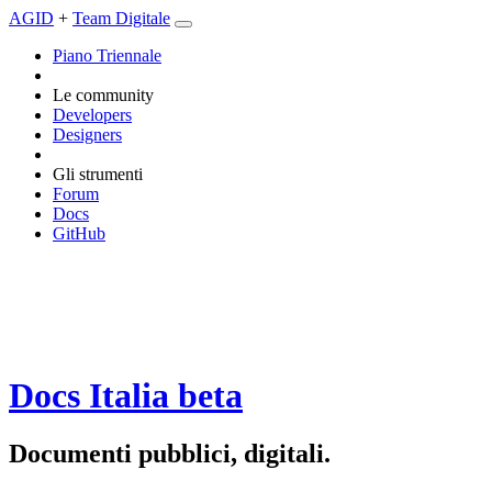
AGID
+
Team Digitale
Piano Triennale
Le community
Developers
Designers
Gli strumenti
Forum
Docs
GitHub
Docs Italia
beta
Documenti pubblici, digitali.