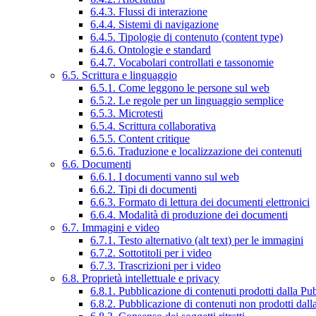
6.4.3. Flussi di interazione
6.4.4. Sistemi di navigazione
6.4.5. Tipologie di contenuto (content type)
6.4.6. Ontologie e standard
6.4.7. Vocabolari controllati e tassonomie
6.5. Scrittura e linguaggio
6.5.1. Come leggono le persone sul web
6.5.2. Le regole per un linguaggio semplice
6.5.3. Microtesti
6.5.4. Scrittura collaborativa
6.5.5. Content critique
6.5.6. Traduzione e localizzazione dei contenuti
6.6. Documenti
6.6.1. I documenti vanno sul web
6.6.2. Tipi di documenti
6.6.3. Formato di lettura dei documenti elettronici
6.6.4. Modalità di produzione dei documenti
6.7. Immagini e video
6.7.1. Testo alternativo (alt text) per le immagini
6.7.2. Sottotitoli per i video
6.7.3. Trascrizioni per i video
6.8. Proprietà intellettuale e privacy
6.8.1. Pubblicazione di contenuti prodotti dalla P
6.8.2. Pubblicazione di contenuti non prodotti dal