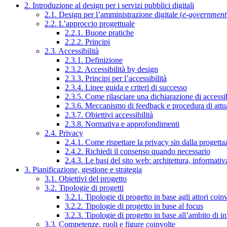
2. Introduzione al design per i servizi pubblici digitali
2.1. Design per l’amministrazione digitale (
e-government
2.2. L’approccio progettuale
2.2.1. Buone pratiche
2.2.2. Principi
2.3. Accessibilità
2.3.1. Definizione
2.3.2. Accessibilità by design
2.3.3. Principi per l’accessibilità
2.3.4. Linee guida e criteri di successo
2.3.5. Come rilasciare una dichiarazione di accessib
2.3.6. Meccanismo di feedback e procedura di attu
2.3.7. Obiettivi accessibilità
2.3.8. Normativa e approfondimenti
2.4. Privacy
2.4.1. Come rispettare la privacy sin dalla progettaz
2.4.2. Richiedi il consenso quando necessario
2.4.3. Le basi del sito web: architettura, informati
3. Pianificazione, gestione e strategia
3.1. Obiettivi del progetto
3.2. Tipologie di progetti
3.2.1. Tipologie di progetto in base agli attori coinv
3.2.2. Tipologie di progetto in base al focus
3.2.3. Tipologie di progetto in base all’ambito di i
3.3. Competenze, ruoli e figure coinvolte