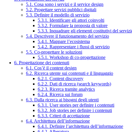
5.1. Cosa sono i servizi e il service design
5.2. Progettare servizi pubblici digitali
5.3. Definire il modello di servizio
5.3.1. Identificare gli attori coinvolti
5.3.2. Formulare la proposta di valore
5.3.3. Inquadrare gli elementi costitutivi del serviz
5.4. Descrivere il funzionamento del servizio
5.4.1. Mappare l’ecosistema
5.4.2. Rappresentare i flussi di servizio
5.5. Co-progettare le soluzioni
5.5.1. Workshop di co-progettazione
6. Progettazione dei contenuti
6.1. Cos’è il content design
6.2. Ricerca utente sui contenuti e il linguaggio
6.2.1. Content discovery
6.2.2. Dati di ricerca (search keywords)
6.2.3. Ricerca tramite analytics
6.2.4. Ricerca sui forum
6.3. Dalla ricerca ai bisogni degli utenti
6.3.1. User stories per definire i contenuti
6.3.2. Job stories per definire i contenuti
6.3.3. Criteri di accettazione
6.4. Architettura dell’informazione
6.4.1. Definire l’architettura dell’informazione
6.4.2. Alberatura