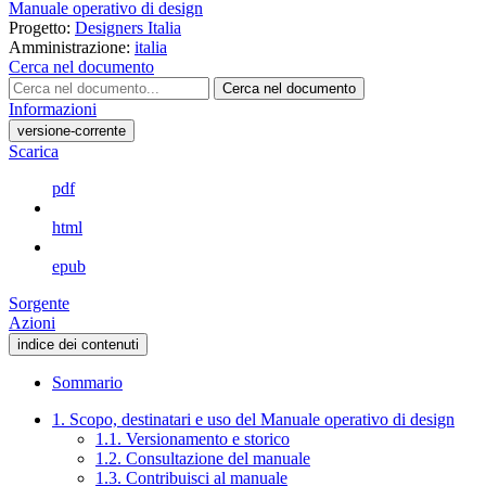
Manuale operativo di design
Progetto:
Designers Italia
Amministrazione:
italia
Cerca nel documento
Cerca nel documento
Informazioni
versione-corrente
Scarica
pdf
html
epub
Sorgente
Azioni
indice dei contenuti
Sommario
1. Scopo, destinatari e uso del Manuale operativo di design
1.1. Versionamento e storico
1.2. Consultazione del manuale
1.3. Contribuisci al manuale