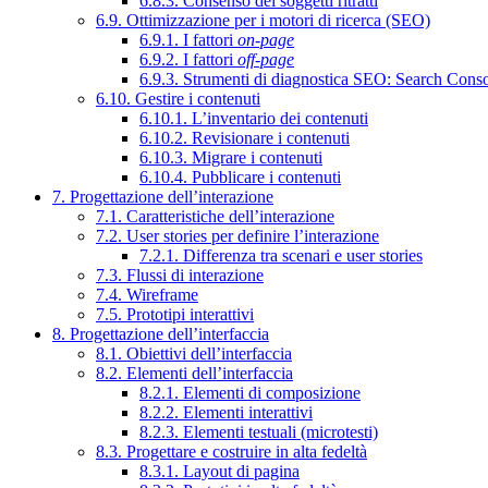
6.8.3. Consenso dei soggetti ritratti
6.9. Ottimizzazione per i motori di ricerca (SEO)
6.9.1. I fattori
on-page
6.9.2. I fattori
off-page
6.9.3. Strumenti di diagnostica SEO: Search Cons
6.10. Gestire i contenuti
6.10.1. L’inventario dei contenuti
6.10.2. Revisionare i contenuti
6.10.3. Migrare i contenuti
6.10.4. Pubblicare i contenuti
7. Progettazione dell’interazione
7.1. Caratteristiche dell’interazione
7.2. User stories per definire l’interazione
7.2.1. Differenza tra scenari e user stories
7.3. Flussi di interazione
7.4. Wireframe
7.5. Prototipi interattivi
8. Progettazione dell’interfaccia
8.1. Obiettivi dell’interfaccia
8.2. Elementi dell’interfaccia
8.2.1. Elementi di composizione
8.2.2. Elementi interattivi
8.2.3. Elementi testuali (microtesti)
8.3. Progettare e costruire in alta fedeltà
8.3.1. Layout di pagina