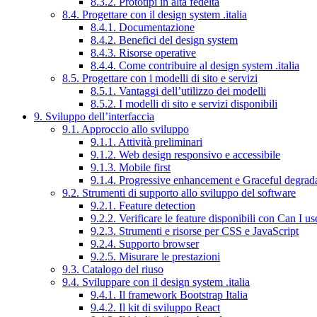
8.3.2. Prototipi in alta fedeltà
8.4. Progettare con il design system .italia
8.4.1. Documentazione
8.4.2. Benefici del design system
8.4.3. Risorse operative
8.4.4. Come contribuire al design system .italia
8.5. Progettare con i modelli di sito e servizi
8.5.1. Vantaggi dell’utilizzo dei modelli
8.5.2. I modelli di sito e servizi disponibili
9. Sviluppo dell’interfaccia
9.1. Approccio allo sviluppo
9.1.1. Attività preliminari
9.1.2. Web design responsivo e accessibile
9.1.3. Mobile first
9.1.4. Progressive enhancement e Graceful degrad
9.2. Strumenti di supporto allo sviluppo del software
9.2.1. Feature detection
9.2.2. Verificare le feature disponibili con Can I us
9.2.3. Strumenti e risorse per CSS e JavaScript
9.2.4. Supporto browser
9.2.5. Misurare le prestazioni
9.3. Catalogo del riuso
9.4. Sviluppare con il design system .italia
9.4.1. Il framework Bootstrap Italia
9.4.2. Il kit di sviluppo React