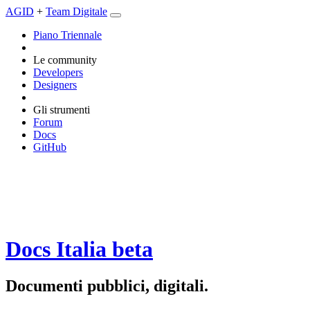
AGID
+
Team Digitale
Piano Triennale
Le community
Developers
Designers
Gli strumenti
Forum
Docs
GitHub
Docs Italia
beta
Documenti pubblici, digitali.