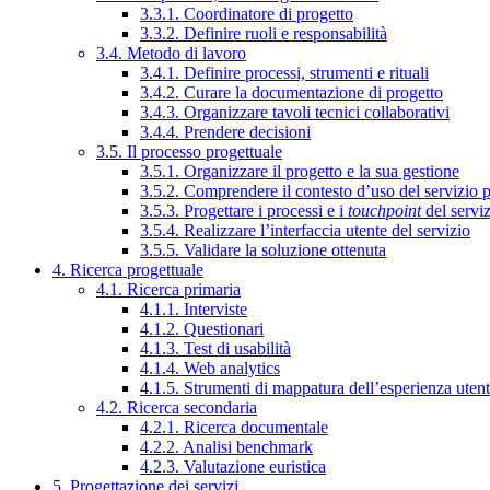
3.3.1. Coordinatore di progetto
3.3.2. Definire ruoli e responsabilità
3.4. Metodo di lavoro
3.4.1. Definire processi, strumenti e rituali
3.4.2. Curare la documentazione di progetto
3.4.3. Organizzare tavoli tecnici collaborativi
3.4.4. Prendere decisioni
3.5. Il processo progettuale
3.5.1. Organizzare il progetto e la sua gestione
3.5.2. Comprendere il contesto d’uso del servizio 
3.5.3. Progettare i processi e i
touchpoint
del servi
3.5.4. Realizzare l’interfaccia utente del servizio
3.5.5. Validare la soluzione ottenuta
4. Ricerca progettuale
4.1. Ricerca primaria
4.1.1. Interviste
4.1.2. Questionari
4.1.3. Test di usabilità
4.1.4. Web analytics
4.1.5. Strumenti di mappatura dell’esperienza uten
4.2. Ricerca secondaria
4.2.1. Ricerca documentale
4.2.2. Analisi benchmark
4.2.3. Valutazione euristica
5. Progettazione dei servizi