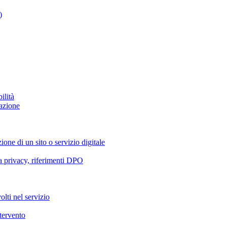
)
ilità
azione
ione di un sito o servizio digitale
va privacy, riferimenti DPO
olti nel servizio
ntervento