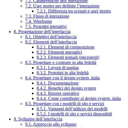
7.1. Caratteristiche dell’interazione
7.2. User stories per definire l’interazione
7.2.1. Differenza tra scenari e user stories
7.3. Flussi di interazione
7.4. Wireframe
7.5. Prototipi interattivi
8. Progettazione dell’interfaccia
8.1. Obiettivi dell’interfaccia
8.2. Elementi dell’interfaccia
8.2.1. Elementi di composizione
8.2.2. Elementi interattivi
8.2.3. Elementi testuali (microtesti)
8.3. Progettare e costruire in alta fedeltà
8.3.1. Layout di pagina
8.3.2. Prototipi in alta fedeltà
8.4. Progettare con il design system .italia
8.4.1. Documentazione
8.4.2. Benefici del design system
8.4.3. Risorse operative
8.4.4. Come contribuire al design system .italia
8.5. Progettare con i modelli di sito e servizi
8.5.1. Vantaggi dell’utilizzo dei modelli
8.5.2. I modelli di sito e servizi disponibili
9. Sviluppo dell’interfaccia
9.1. Approccio allo sviluppo