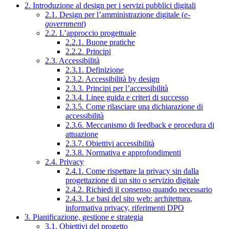
2. Introduzione al design per i servizi pubblici digitali
2.1. Design per l’amministrazione digitale (
e-
government
)
2.2. L’approccio progettuale
2.2.1. Buone pratiche
2.2.2. Principi
2.3. Accessibilità
2.3.1. Definizione
2.3.2. Accessibilità by design
2.3.3. Principi per l’accessibilità
2.3.4. Linee guida e criteri di successo
2.3.5. Come rilasciare una dichiarazione di
accessibilità
2.3.6. Meccanismo di feedback e procedura di
attuazione
2.3.7. Obiettivi accessibilità
2.3.8. Normativa e approfondimenti
2.4. Privacy
2.4.1. Come rispettare la privacy sin dalla
progettazione di un sito o servizio digitale
2.4.2. Richiedi il consenso quando necessario
2.4.3. Le basi del sito web: architettura,
informativa privacy, riferimenti DPO
3. Pianificazione, gestione e strategia
3.1. Obiettivi del progetto