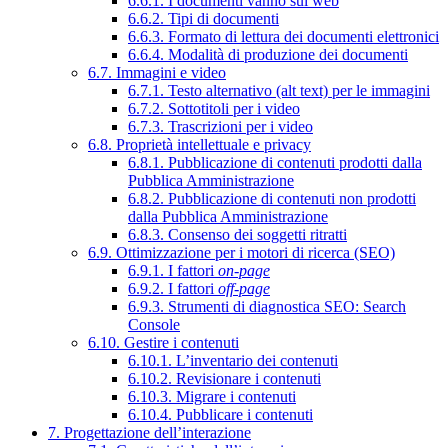
6.6.1. I documenti vanno sul web
6.6.2. Tipi di documenti
6.6.3. Formato di lettura dei documenti elettronici
6.6.4. Modalità di produzione dei documenti
6.7. Immagini e video
6.7.1. Testo alternativo (alt text) per le immagini
6.7.2. Sottotitoli per i video
6.7.3. Trascrizioni per i video
6.8. Proprietà intellettuale e privacy
6.8.1. Pubblicazione di contenuti prodotti dalla
Pubblica Amministrazione
6.8.2. Pubblicazione di contenuti non prodotti
dalla Pubblica Amministrazione
6.8.3. Consenso dei soggetti ritratti
6.9. Ottimizzazione per i motori di ricerca (SEO)
6.9.1. I fattori
on-page
6.9.2. I fattori
off-page
6.9.3. Strumenti di diagnostica SEO: Search
Console
6.10. Gestire i contenuti
6.10.1. L’inventario dei contenuti
6.10.2. Revisionare i contenuti
6.10.3. Migrare i contenuti
6.10.4. Pubblicare i contenuti
7. Progettazione dell’interazione