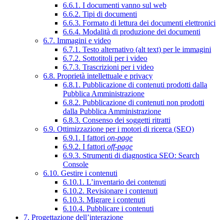
6.6.1. I documenti vanno sul web
6.6.2. Tipi di documenti
6.6.3. Formato di lettura dei documenti elettronici
6.6.4. Modalità di produzione dei documenti
6.7. Immagini e video
6.7.1. Testo alternativo (alt text) per le immagini
6.7.2. Sottotitoli per i video
6.7.3. Trascrizioni per i video
6.8. Proprietà intellettuale e privacy
6.8.1. Pubblicazione di contenuti prodotti dalla
Pubblica Amministrazione
6.8.2. Pubblicazione di contenuti non prodotti
dalla Pubblica Amministrazione
6.8.3. Consenso dei soggetti ritratti
6.9. Ottimizzazione per i motori di ricerca (SEO)
6.9.1. I fattori
on-page
6.9.2. I fattori
off-page
6.9.3. Strumenti di diagnostica SEO: Search
Console
6.10. Gestire i contenuti
6.10.1. L’inventario dei contenuti
6.10.2. Revisionare i contenuti
6.10.3. Migrare i contenuti
6.10.4. Pubblicare i contenuti
7. Progettazione dell’interazione