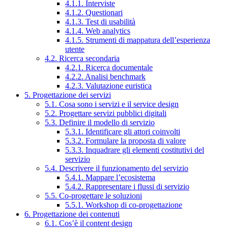
4.1.1. Interviste
4.1.2. Questionari
4.1.3. Test di usabilità
4.1.4. Web analytics
4.1.5. Strumenti di mappatura dell’esperienza
utente
4.2. Ricerca secondaria
4.2.1. Ricerca documentale
4.2.2. Analisi benchmark
4.2.3. Valutazione euristica
5. Progettazione dei servizi
5.1. Cosa sono i servizi e il service design
5.2. Progettare servizi pubblici digitali
5.3. Definire il modello di servizio
5.3.1. Identificare gli attori coinvolti
5.3.2. Formulare la proposta di valore
5.3.3. Inquadrare gli elementi costitutivi del
servizio
5.4. Descrivere il funzionamento del servizio
5.4.1. Mappare l’ecosistema
5.4.2. Rappresentare i flussi di servizio
5.5. Co-progettare le soluzioni
5.5.1. Workshop di co-progettazione
6. Progettazione dei contenuti
6.1. Cos’è il content design