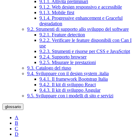
9.1.1. Attività preliminari
9.1.2. Web design responsivo e accessibile
9.1.3. Mobile first
9.1.4. Progressive enhancement e Graceful
degradation
9.2. Strumenti di supporto allo sviluppo del software
9.2.1. Feature detection
9.2.2. Verificare le feature disponibili con Can I
use
9.2.3. Strumenti e risorse per CSS e JavaScript
9.2.4. Supporto browser
9.2.5. Misurare le prestazioni
9.3. Catalogo del riuso
9.4. Sviluppare con il design system .italia
9.4.1. Il framework Bootstrap Italia
9.4.2. Il kit di sviluppo React
9.4.3. Il kit di sviluppo Angular
9.5. Sviluppare con i modelli di sito e servizi
glossario
A
B
C
D