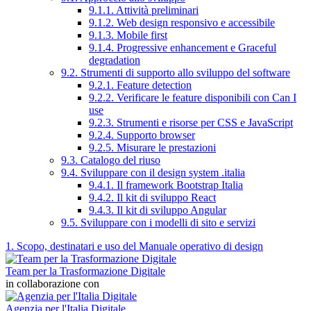
9.1.1. Attività preliminari
9.1.2. Web design responsivo e accessibile
9.1.3. Mobile first
9.1.4. Progressive enhancement e Graceful
degradation
9.2. Strumenti di supporto allo sviluppo del software
9.2.1. Feature detection
9.2.2. Verificare le feature disponibili con Can I
use
9.2.3. Strumenti e risorse per CSS e JavaScript
9.2.4. Supporto browser
9.2.5. Misurare le prestazioni
9.3. Catalogo del riuso
9.4. Sviluppare con il design system .italia
9.4.1. Il framework Bootstrap Italia
9.4.2. Il kit di sviluppo React
9.4.3. Il kit di sviluppo Angular
9.5. Sviluppare con i modelli di sito e servizi
1. Scopo, destinatari e uso del Manuale operativo di design
Team per la Trasformazione Digitale
in collaborazione con
Agenzia per l'Italia Digitale