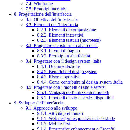
7.4. Wireframe
7.5. Prototipi interattivi
8. Progettazione dell’interfaccia
8.1. Obiettivi dell’interfaccia
8.2. Elementi dell’interfaccia
8.2.1. Elementi di composizione
8.2.2. Elementi interattivi
8.2.3. Elementi testuali (microtesti)
8.3. Progettare e costruire in alta fedeltà
8.3.1. Layout di pagina
8.3.2. Prototipi in alta fedeltà
8.4. Progettare con il design system .italia
8.4.1. Documentazione
8.4.2. Benefici del design system
8.4.3. Risorse operative
8.4.4. Come contribuire al design system .italia
8.5. Progettare con i modelli di sito e servizi
8.5.1. Vantaggi dell’utilizzo dei modelli
8.5.2. I modelli di sito e servizi disponibili
9. Sviluppo dell’interfaccia
9.1. Approccio allo sviluppo
9.1.1. Attività preliminari
9.1.2. Web design responsivo e accessibile
9.1.3. Mobile first
9.1.4. Progressive enhancement e Graceful