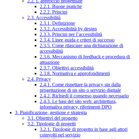
2.2. L’approccio progettuale
2.2.1. Buone pratiche
2.2.2. Principi
2.3. Accessibilità
2.3.1. Definizione
2.3.2. Accessibilità by design
2.3.3. Principi per l’accessibilità
2.3.4. Linee guida e criteri di successo
2.3.5. Come rilasciare una dichiarazione di
accessibilità
2.3.6. Meccanismo di feedback e procedura di
attuazione
2.3.7. Obiettivi accessibilità
2.3.8. Normativa e approfondimenti
2.4. Privacy
2.4.1. Come rispettare la privacy sin dalla
progettazione di un sito o servizio digitale
2.4.2. Richiedi il consenso quando necessario
2.4.3. Le basi del sito web: architettura,
informativa privacy, riferimenti DPO
3. Pianificazione, gestione e strategia
3.1. Obiettivi del progetto
3.2. Tipologie di progetti
3.2.1. Tipologie di progetto in base agli attori
coinvolti nel servizio