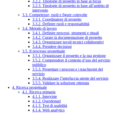
3.2.2. Tipologie di progetto in base al focus
3.2.3. Tipologie di progetto in base all’ambito di
intervento
3.3. Competenze, ruoli e figure coinvolte
3.3.1. Coordinatore di progetto
3.3.2. Definire ruoli e responsabilità
3.4. Metodo di lavoro
3.4.1. Definire processi, strumenti e rituali
3.4.2. Curare la documentazione di progetto
3.4.3. Organizzare tavoli tecnici collaborativi
3.4.4. Prendere decisioni
3.5. Il processo progettuale
3.5.1. Organizzare il progetto e la sua gestione
3.5.2. Comprendere il contesto d’uso del servizio
pubblico
3.5.3. Progettare i processi e i
touchpoint
del
servizio
3.5.4. Realizzare l’interfaccia utente del servizio
3.5.5. Validare la soluzione ottenuta
4. Ricerca progettuale
4.1. Ricerca primaria
4.1.1. Interviste
4.1.2. Questionari
4.1.3. Test di usabilità
4.1.4. Web analytics