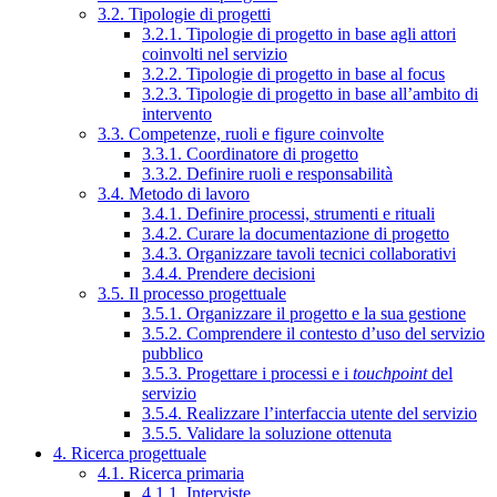
3.2. Tipologie di progetti
3.2.1. Tipologie di progetto in base agli attori
coinvolti nel servizio
3.2.2. Tipologie di progetto in base al focus
3.2.3. Tipologie di progetto in base all’ambito di
intervento
3.3. Competenze, ruoli e figure coinvolte
3.3.1. Coordinatore di progetto
3.3.2. Definire ruoli e responsabilità
3.4. Metodo di lavoro
3.4.1. Definire processi, strumenti e rituali
3.4.2. Curare la documentazione di progetto
3.4.3. Organizzare tavoli tecnici collaborativi
3.4.4. Prendere decisioni
3.5. Il processo progettuale
3.5.1. Organizzare il progetto e la sua gestione
3.5.2. Comprendere il contesto d’uso del servizio
pubblico
3.5.3. Progettare i processi e i
touchpoint
del
servizio
3.5.4. Realizzare l’interfaccia utente del servizio
3.5.5. Validare la soluzione ottenuta
4. Ricerca progettuale
4.1. Ricerca primaria
4.1.1. Interviste