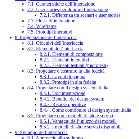
7.1. Caratteristiche dell’interazione
7.2. User stories per definire l’interazione
7.2.1. Differenza tra scenari e user stories
7.3. Flussi di interazione
7.4. Wireframe
7.5. Prototipi interattivi
8. Progettazione dell’interfaccia
8.1. Obiettivi dell’interfaccia
8.2. Elementi dell’interfaccia
8.2.1. Elementi di composizione
8.2.2. Elementi interattivi
8.2.3. Elementi testuali (microtesti)
8.3. Progettare e costruire in alta fedeltà
8.3.1. Layout di pagina
8.3.2. Prototipi in alta fedeltà
8.4. Progettare con il design system .italia
8.4.1. Documentazione
8.4.2. Benefici del design system
8.4.3. Risorse operative
8.4.4. Come contribuire al design system .italia
8.5. Progettare con i modelli di sito e servizi
8.5.1. Vantaggi dell’utilizzo dei modelli
8.5.2. I modelli di sito e servizi disponibili
9. Sviluppo dell’interfaccia
9.1. Approccio allo sviluppo