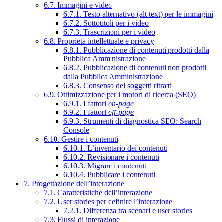
6.7. Immagini e video
6.7.1. Testo alternativo (alt text) per le immagini
6.7.2. Sottotitoli per i video
6.7.3. Trascrizioni per i video
6.8. Proprietà intellettuale e privacy
6.8.1. Pubblicazione di contenuti prodotti dalla
Pubblica Amministrazione
6.8.2. Pubblicazione di contenuti non prodotti
dalla Pubblica Amministrazione
6.8.3. Consenso dei soggetti ritratti
6.9. Ottimizzazione per i motori di ricerca (SEO)
6.9.1. I fattori
on-page
6.9.2. I fattori
off-page
6.9.3. Strumenti di diagnostica SEO: Search
Console
6.10. Gestire i contenuti
6.10.1. L’inventario dei contenuti
6.10.2. Revisionare i contenuti
6.10.3. Migrare i contenuti
6.10.4. Pubblicare i contenuti
7. Progettazione dell’interazione
7.1. Caratteristiche dell’interazione
7.2. User stories per definire l’interazione
7.2.1. Differenza tra scenari e user stories
7.3. Flussi di interazione