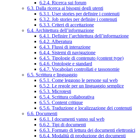
6.2.4. Ricerca sui forum
6.3. Dalla ricerca ai bisogni degli utenti
6.3.1. User stories per definire i contenuti
6.3.2. Job stories per definire i contenuti
6.3.3. Criteri di accettazione
6.4. Architettura dell’informazione
6.4.1. Definire l’architettura dell’informazione
6.4.2. Alberatura
6.4.3. Flussi di interazione
6.4.4. Sistemi di navigazione
6.4.5. Tipologie di contenuto (content type)
6.4.6. Ontologie e standard
6.4.7. Vocabolari controllati e tassonomie
6.5. Scrittura e linguaggio
6.5.1. Come leggono le persone sul web
6.5.2. Le regole per un linguaggio semplice
6.5.3. Microtesti
6.5.4. Scrittura collaborativa
6.5.5. Content critique
6.5.6. Traduzione e localizzazione dei contenuti
6.6. Documenti
6.6.1. I documenti vanno sul web
6.6.2. Tipi di documenti
6.6.3. Formato di lettura dei documenti elettronici
6.6.4. Modalità di produzione dei documenti