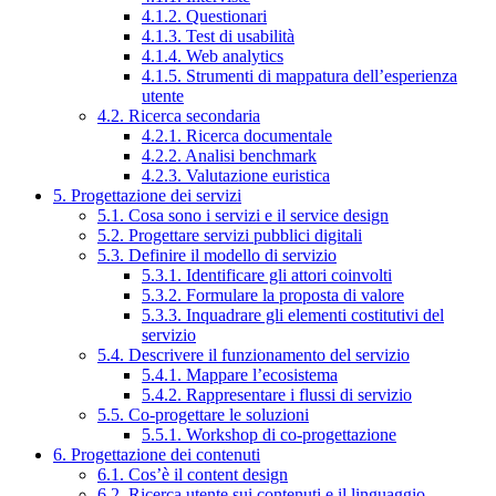
4.1.2. Questionari
4.1.3. Test di usabilità
4.1.4. Web analytics
4.1.5. Strumenti di mappatura dell’esperienza
utente
4.2. Ricerca secondaria
4.2.1. Ricerca documentale
4.2.2. Analisi benchmark
4.2.3. Valutazione euristica
5. Progettazione dei servizi
5.1. Cosa sono i servizi e il service design
5.2. Progettare servizi pubblici digitali
5.3. Definire il modello di servizio
5.3.1. Identificare gli attori coinvolti
5.3.2. Formulare la proposta di valore
5.3.3. Inquadrare gli elementi costitutivi del
servizio
5.4. Descrivere il funzionamento del servizio
5.4.1. Mappare l’ecosistema
5.4.2. Rappresentare i flussi di servizio
5.5. Co-progettare le soluzioni
5.5.1. Workshop di co-progettazione
6. Progettazione dei contenuti
6.1. Cos’è il content design
6.2. Ricerca utente sui contenuti e il linguaggio