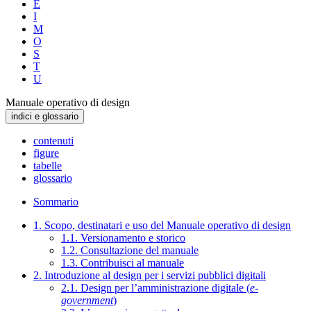
E
I
M
O
S
T
U
Manuale operativo di design
indici e glossario
contenuti
figure
tabelle
glossario
Sommario
1. Scopo, destinatari e uso del Manuale operativo di design
1.1. Versionamento e storico
1.2. Consultazione del manuale
1.3. Contribuisci al manuale
2. Introduzione al design per i servizi pubblici digitali
2.1. Design per l’amministrazione digitale (
e-
government
)