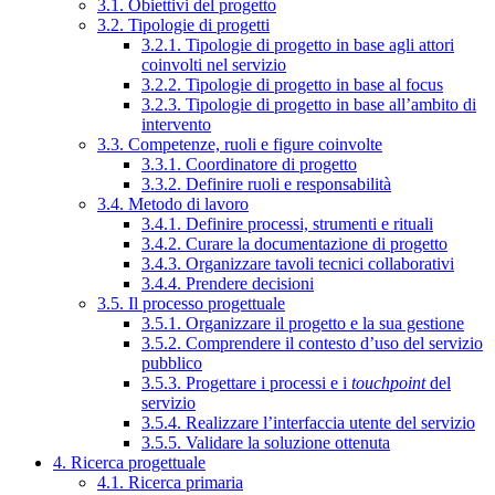
3.1. Obiettivi del progetto
3.2. Tipologie di progetti
3.2.1. Tipologie di progetto in base agli attori
coinvolti nel servizio
3.2.2. Tipologie di progetto in base al focus
3.2.3. Tipologie di progetto in base all’ambito di
intervento
3.3. Competenze, ruoli e figure coinvolte
3.3.1. Coordinatore di progetto
3.3.2. Definire ruoli e responsabilità
3.4. Metodo di lavoro
3.4.1. Definire processi, strumenti e rituali
3.4.2. Curare la documentazione di progetto
3.4.3. Organizzare tavoli tecnici collaborativi
3.4.4. Prendere decisioni
3.5. Il processo progettuale
3.5.1. Organizzare il progetto e la sua gestione
3.5.2. Comprendere il contesto d’uso del servizio
pubblico
3.5.3. Progettare i processi e i
touchpoint
del
servizio
3.5.4. Realizzare l’interfaccia utente del servizio
3.5.5. Validare la soluzione ottenuta
4. Ricerca progettuale
4.1. Ricerca primaria