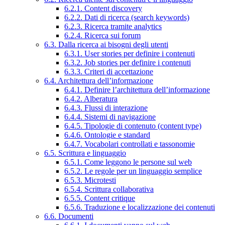
6.2.1. Content discovery
6.2.2. Dati di ricerca (search keywords)
6.2.3. Ricerca tramite analytics
6.2.4. Ricerca sui forum
6.3. Dalla ricerca ai bisogni degli utenti
6.3.1. User stories per definire i contenuti
6.3.2. Job stories per definire i contenuti
6.3.3. Criteri di accettazione
6.4. Architettura dell’informazione
6.4.1. Definire l’architettura dell’informazione
6.4.2. Alberatura
6.4.3. Flussi di interazione
6.4.4. Sistemi di navigazione
6.4.5. Tipologie di contenuto (content type)
6.4.6. Ontologie e standard
6.4.7. Vocabolari controllati e tassonomie
6.5. Scrittura e linguaggio
6.5.1. Come leggono le persone sul web
6.5.2. Le regole per un linguaggio semplice
6.5.3. Microtesti
6.5.4. Scrittura collaborativa
6.5.5. Content critique
6.5.6. Traduzione e localizzazione dei contenuti
6.6. Documenti