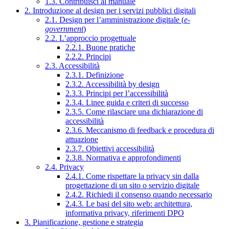
1.3. Contribuisci al manuale
2. Introduzione al design per i servizi pubblici digitali
2.1. Design per l’amministrazione digitale (
e-
government
)
2.2. L’approccio progettuale
2.2.1. Buone pratiche
2.2.2. Principi
2.3. Accessibilità
2.3.1. Definizione
2.3.2. Accessibilità by design
2.3.3. Principi per l’accessibilità
2.3.4. Linee guida e criteri di successo
2.3.5. Come rilasciare una dichiarazione di
accessibilità
2.3.6. Meccanismo di feedback e procedura di
attuazione
2.3.7. Obiettivi accessibilità
2.3.8. Normativa e approfondimenti
2.4. Privacy
2.4.1. Come rispettare la privacy sin dalla
progettazione di un sito o servizio digitale
2.4.2. Richiedi il consenso quando necessario
2.4.3. Le basi del sito web: architettura,
informativa privacy, riferimenti DPO
3. Pianificazione, gestione e strategia