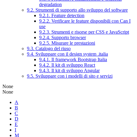
degradation
9.2. Strumenti di supporto allo sviluppo del software
9.2.1. Feature detection
9.2.2. Verificare le feature disponibili con Can I
use
9.2.3. Strumenti e risorse per CSS e JavaScript
9.2.4. Supporto browser
9.2.5. Misurare le prestazioni
9.3. Catalogo del riuso
9.4. Sviluppare con il design system .italia
9.4.1. Il framework Bootstrap Italia
9.4.2. Il kit di sviluppo React
9.4.3. Il kit di sviluppo Angular
9.5. Sviluppare con i modelli di sito e servizi
None
None
A
B
C
D
E
I
M