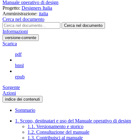
Manuale operativo di design
Progetto:
Designers Italia
Amministrazione:
italia
Cerca nel documento
Cerca nel documento
Informazioni
versione-corrente
Scarica
pdf
html
epub
Sorgente
Azioni
indice dei contenuti
Sommario
1. Scopo, destinatari e uso del Manuale operativo di design
1.1. Versionamento e storico
1.2. Consultazione del manuale
1.3. Contribuisci al manuale