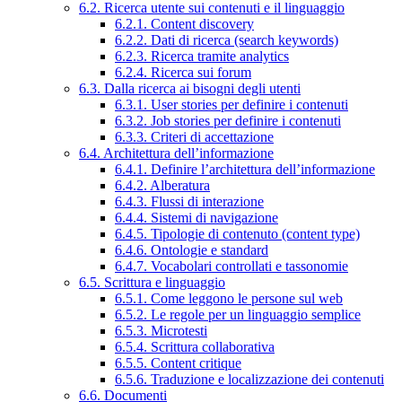
6.2. Ricerca utente sui contenuti e il linguaggio
6.2.1. Content discovery
6.2.2. Dati di ricerca (search keywords)
6.2.3. Ricerca tramite analytics
6.2.4. Ricerca sui forum
6.3. Dalla ricerca ai bisogni degli utenti
6.3.1. User stories per definire i contenuti
6.3.2. Job stories per definire i contenuti
6.3.3. Criteri di accettazione
6.4. Architettura dell’informazione
6.4.1. Definire l’architettura dell’informazione
6.4.2. Alberatura
6.4.3. Flussi di interazione
6.4.4. Sistemi di navigazione
6.4.5. Tipologie di contenuto (content type)
6.4.6. Ontologie e standard
6.4.7. Vocabolari controllati e tassonomie
6.5. Scrittura e linguaggio
6.5.1. Come leggono le persone sul web
6.5.2. Le regole per un linguaggio semplice
6.5.3. Microtesti
6.5.4. Scrittura collaborativa
6.5.5. Content critique
6.5.6. Traduzione e localizzazione dei contenuti
6.6. Documenti