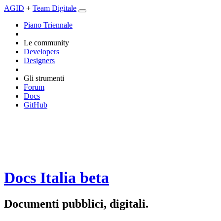
AGID
+
Team Digitale
Piano Triennale
Le community
Developers
Designers
Gli strumenti
Forum
Docs
GitHub
Docs Italia
beta
Documenti pubblici, digitali.