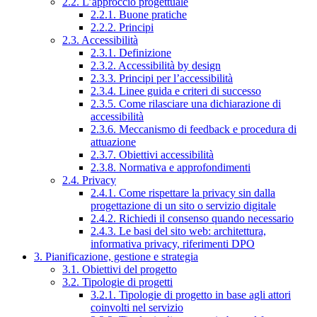
2.2. L’approccio progettuale
2.2.1. Buone pratiche
2.2.2. Principi
2.3. Accessibilità
2.3.1. Definizione
2.3.2. Accessibilità by design
2.3.3. Principi per l’accessibilità
2.3.4. Linee guida e criteri di successo
2.3.5. Come rilasciare una dichiarazione di
accessibilità
2.3.6. Meccanismo di feedback e procedura di
attuazione
2.3.7. Obiettivi accessibilità
2.3.8. Normativa e approfondimenti
2.4. Privacy
2.4.1. Come rispettare la privacy sin dalla
progettazione di un sito o servizio digitale
2.4.2. Richiedi il consenso quando necessario
2.4.3. Le basi del sito web: architettura,
informativa privacy, riferimenti DPO
3. Pianificazione, gestione e strategia
3.1. Obiettivi del progetto
3.2. Tipologie di progetti
3.2.1. Tipologie di progetto in base agli attori
coinvolti nel servizio