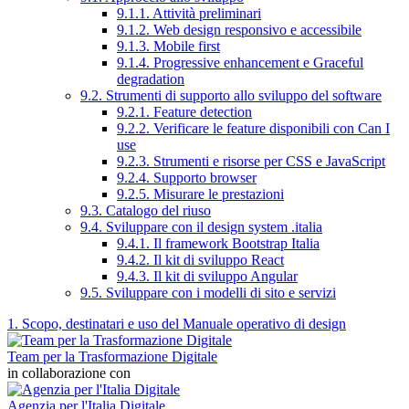
9.1.1. Attività preliminari
9.1.2. Web design responsivo e accessibile
9.1.3. Mobile first
9.1.4. Progressive enhancement e Graceful
degradation
9.2. Strumenti di supporto allo sviluppo del software
9.2.1. Feature detection
9.2.2. Verificare le feature disponibili con Can I
use
9.2.3. Strumenti e risorse per CSS e JavaScript
9.2.4. Supporto browser
9.2.5. Misurare le prestazioni
9.3. Catalogo del riuso
9.4. Sviluppare con il design system .italia
9.4.1. Il framework Bootstrap Italia
9.4.2. Il kit di sviluppo React
9.4.3. Il kit di sviluppo Angular
9.5. Sviluppare con i modelli di sito e servizi
1. Scopo, destinatari e uso del Manuale operativo di design
Team per la Trasformazione Digitale
in collaborazione con
Agenzia per l'Italia Digitale