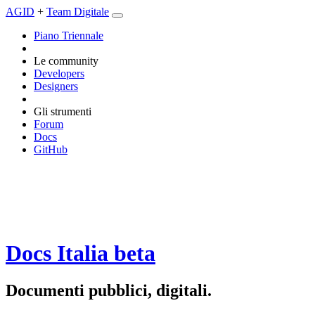
AGID
+
Team Digitale
Piano Triennale
Le community
Developers
Designers
Gli strumenti
Forum
Docs
GitHub
Docs Italia
beta
Documenti pubblici, digitali.