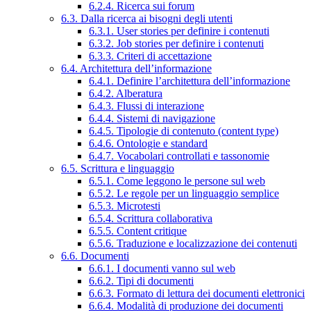
6.2.4. Ricerca sui forum
6.3. Dalla ricerca ai bisogni degli utenti
6.3.1. User stories per definire i contenuti
6.3.2. Job stories per definire i contenuti
6.3.3. Criteri di accettazione
6.4. Architettura dell’informazione
6.4.1. Definire l’architettura dell’informazione
6.4.2. Alberatura
6.4.3. Flussi di interazione
6.4.4. Sistemi di navigazione
6.4.5. Tipologie di contenuto (content type)
6.4.6. Ontologie e standard
6.4.7. Vocabolari controllati e tassonomie
6.5. Scrittura e linguaggio
6.5.1. Come leggono le persone sul web
6.5.2. Le regole per un linguaggio semplice
6.5.3. Microtesti
6.5.4. Scrittura collaborativa
6.5.5. Content critique
6.5.6. Traduzione e localizzazione dei contenuti
6.6. Documenti
6.6.1. I documenti vanno sul web
6.6.2. Tipi di documenti
6.6.3. Formato di lettura dei documenti elettronici
6.6.4. Modalità di produzione dei documenti