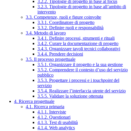
3.2.2. Tipologie di progetto in base al focus
3.2.3. Tipologie di progetto in base all’ambito di
intervento
3.3. Competenze, ruoli e figure coinvolte
3.3.1. Coordinatore di progetto
3.3.2. Definire ruoli e responsabilità
3.4. Metodo di lavoro
3.4.1. Definire processi, strumenti e rituali
3.4.2. Curare la documentazione di progetto
3.4.3. Organizzare tavoli tecnici collaborativi
3.4.4. Prendere decisioni
3.5. Il processo progettuale
3.5.1. Organizzare il progetto e la sua gestione
3.5.2. Comprendere il contesto d’uso del servizio
pubblico
3.5.3. Progettare i processi e i
touchpoint
del
servizio
3.5.4. Realizzare l’interfaccia utente del servizio
3.5.5. Validare la soluzione ottenuta
4. Ricerca progettuale
4.1. Ricerca primaria
4.1.1. Interviste
4.1.2. Questionari
4.1.3. Test di usabilità
4.1.4. Web analytics