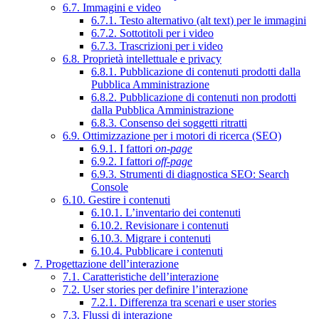
6.7. Immagini e video
6.7.1. Testo alternativo (alt text) per le immagini
6.7.2. Sottotitoli per i video
6.7.3. Trascrizioni per i video
6.8. Proprietà intellettuale e privacy
6.8.1. Pubblicazione di contenuti prodotti dalla
Pubblica Amministrazione
6.8.2. Pubblicazione di contenuti non prodotti
dalla Pubblica Amministrazione
6.8.3. Consenso dei soggetti ritratti
6.9. Ottimizzazione per i motori di ricerca (SEO)
6.9.1. I fattori
on-page
6.9.2. I fattori
off-page
6.9.3. Strumenti di diagnostica SEO: Search
Console
6.10. Gestire i contenuti
6.10.1. L’inventario dei contenuti
6.10.2. Revisionare i contenuti
6.10.3. Migrare i contenuti
6.10.4. Pubblicare i contenuti
7. Progettazione dell’interazione
7.1. Caratteristiche dell’interazione
7.2. User stories per definire l’interazione
7.2.1. Differenza tra scenari e user stories
7.3. Flussi di interazione