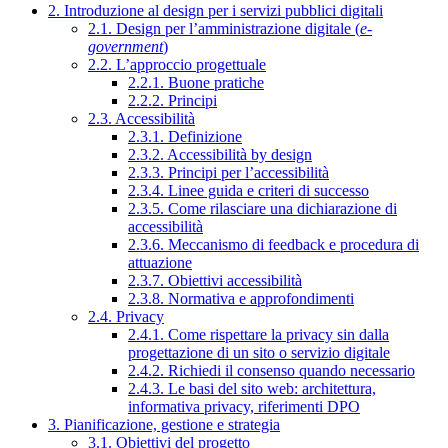
2. Introduzione al design per i servizi pubblici digitali
2.1. Design per l’amministrazione digitale (
e-
government
)
2.2. L’approccio progettuale
2.2.1. Buone pratiche
2.2.2. Principi
2.3. Accessibilità
2.3.1. Definizione
2.3.2. Accessibilità by design
2.3.3. Principi per l’accessibilità
2.3.4. Linee guida e criteri di successo
2.3.5. Come rilasciare una dichiarazione di
accessibilità
2.3.6. Meccanismo di feedback e procedura di
attuazione
2.3.7. Obiettivi accessibilità
2.3.8. Normativa e approfondimenti
2.4. Privacy
2.4.1. Come rispettare la privacy sin dalla
progettazione di un sito o servizio digitale
2.4.2. Richiedi il consenso quando necessario
2.4.3. Le basi del sito web: architettura,
informativa privacy, riferimenti DPO
3. Pianificazione, gestione e strategia
3.1. Obiettivi del progetto