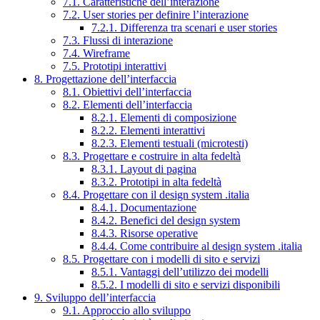
7.1. Caratteristiche dell’interazione
7.2. User stories per definire l’interazione
7.2.1. Differenza tra scenari e user stories
7.3. Flussi di interazione
7.4. Wireframe
7.5. Prototipi interattivi
8. Progettazione dell’interfaccia
8.1. Obiettivi dell’interfaccia
8.2. Elementi dell’interfaccia
8.2.1. Elementi di composizione
8.2.2. Elementi interattivi
8.2.3. Elementi testuali (microtesti)
8.3. Progettare e costruire in alta fedeltà
8.3.1. Layout di pagina
8.3.2. Prototipi in alta fedeltà
8.4. Progettare con il design system .italia
8.4.1. Documentazione
8.4.2. Benefici del design system
8.4.3. Risorse operative
8.4.4. Come contribuire al design system .italia
8.5. Progettare con i modelli di sito e servizi
8.5.1. Vantaggi dell’utilizzo dei modelli
8.5.2. I modelli di sito e servizi disponibili
9. Sviluppo dell’interfaccia
9.1. Approccio allo sviluppo