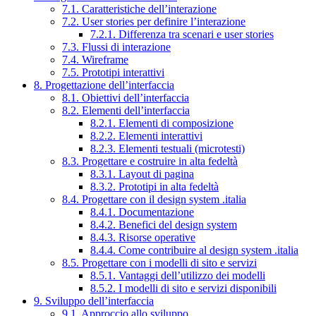
7.1. Caratteristiche dell’interazione
7.2. User stories per definire l’interazione
7.2.1. Differenza tra scenari e user stories
7.3. Flussi di interazione
7.4. Wireframe
7.5. Prototipi interattivi
8. Progettazione dell’interfaccia
8.1. Obiettivi dell’interfaccia
8.2. Elementi dell’interfaccia
8.2.1. Elementi di composizione
8.2.2. Elementi interattivi
8.2.3. Elementi testuali (microtesti)
8.3. Progettare e costruire in alta fedeltà
8.3.1. Layout di pagina
8.3.2. Prototipi in alta fedeltà
8.4. Progettare con il design system .italia
8.4.1. Documentazione
8.4.2. Benefici del design system
8.4.3. Risorse operative
8.4.4. Come contribuire al design system .italia
8.5. Progettare con i modelli di sito e servizi
8.5.1. Vantaggi dell’utilizzo dei modelli
8.5.2. I modelli di sito e servizi disponibili
9. Sviluppo dell’interfaccia
9.1. Approccio allo sviluppo