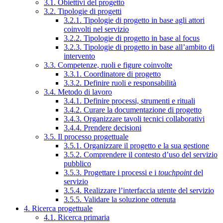
3.1. Obiettivi del progetto
3.2. Tipologie di progetti
3.2.1. Tipologie di progetto in base agli attori
coinvolti nel servizio
3.2.2. Tipologie di progetto in base al focus
3.2.3. Tipologie di progetto in base all’ambito di
intervento
3.3. Competenze, ruoli e figure coinvolte
3.3.1. Coordinatore di progetto
3.3.2. Definire ruoli e responsabilità
3.4. Metodo di lavoro
3.4.1. Definire processi, strumenti e rituali
3.4.2. Curare la documentazione di progetto
3.4.3. Organizzare tavoli tecnici collaborativi
3.4.4. Prendere decisioni
3.5. Il processo progettuale
3.5.1. Organizzare il progetto e la sua gestione
3.5.2. Comprendere il contesto d’uso del servizio
pubblico
3.5.3. Progettare i processi e i
touchpoint
del
servizio
3.5.4. Realizzare l’interfaccia utente del servizio
3.5.5. Validare la soluzione ottenuta
4. Ricerca progettuale
4.1. Ricerca primaria