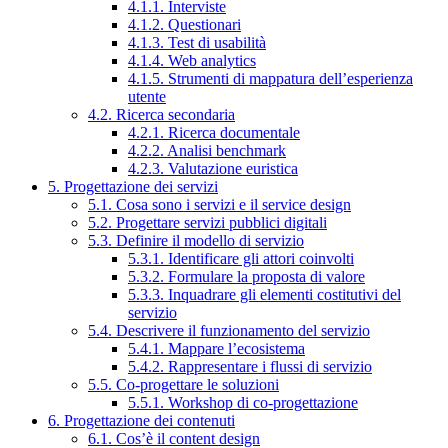
4.1.1. Interviste
4.1.2. Questionari
4.1.3. Test di usabilità
4.1.4. Web analytics
4.1.5. Strumenti di mappatura dell’esperienza
utente
4.2. Ricerca secondaria
4.2.1. Ricerca documentale
4.2.2. Analisi benchmark
4.2.3. Valutazione euristica
5. Progettazione dei servizi
5.1. Cosa sono i servizi e il service design
5.2. Progettare servizi pubblici digitali
5.3. Definire il modello di servizio
5.3.1. Identificare gli attori coinvolti
5.3.2. Formulare la proposta di valore
5.3.3. Inquadrare gli elementi costitutivi del
servizio
5.4. Descrivere il funzionamento del servizio
5.4.1. Mappare l’ecosistema
5.4.2. Rappresentare i flussi di servizio
5.5. Co-progettare le soluzioni
5.5.1. Workshop di co-progettazione
6. Progettazione dei contenuti
6.1. Cos’è il content design