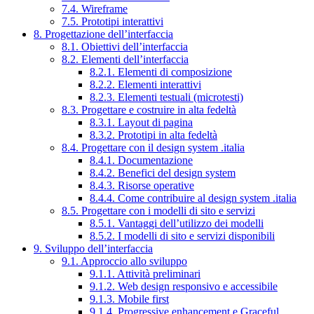
7.4. Wireframe
7.5. Prototipi interattivi
8. Progettazione dell’interfaccia
8.1. Obiettivi dell’interfaccia
8.2. Elementi dell’interfaccia
8.2.1. Elementi di composizione
8.2.2. Elementi interattivi
8.2.3. Elementi testuali (microtesti)
8.3. Progettare e costruire in alta fedeltà
8.3.1. Layout di pagina
8.3.2. Prototipi in alta fedeltà
8.4. Progettare con il design system .italia
8.4.1. Documentazione
8.4.2. Benefici del design system
8.4.3. Risorse operative
8.4.4. Come contribuire al design system .italia
8.5. Progettare con i modelli di sito e servizi
8.5.1. Vantaggi dell’utilizzo dei modelli
8.5.2. I modelli di sito e servizi disponibili
9. Sviluppo dell’interfaccia
9.1. Approccio allo sviluppo
9.1.1. Attività preliminari
9.1.2. Web design responsivo e accessibile
9.1.3. Mobile first
9.1.4. Progressive enhancement e Graceful