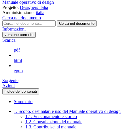
Manuale operativo di design
Progetto:
Designers Italia
Amministrazione:
italia
Cerca nel documento
Cerca nel documento
Informazioni
versione-corrente
Scarica
pdf
html
epub
Sorgente
Azioni
indice dei contenuti
Sommario
1. Scopo, destinatari e uso del Manuale operativo di design
1.1. Versionamento e storico
1.2. Consultazione del manuale
1.3. Contribuisci al manuale