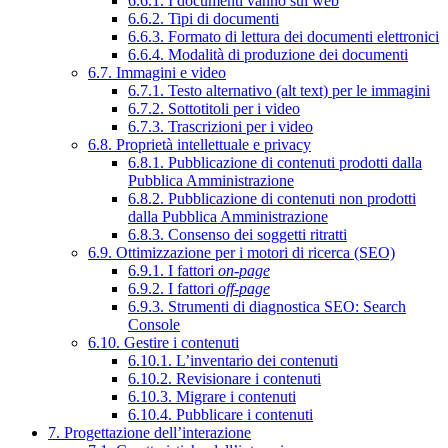
6.6.1. I documenti vanno sul web
6.6.2. Tipi di documenti
6.6.3. Formato di lettura dei documenti elettronici
6.6.4. Modalità di produzione dei documenti
6.7. Immagini e video
6.7.1. Testo alternativo (alt text) per le immagini
6.7.2. Sottotitoli per i video
6.7.3. Trascrizioni per i video
6.8. Proprietà intellettuale e privacy
6.8.1. Pubblicazione di contenuti prodotti dalla
Pubblica Amministrazione
6.8.2. Pubblicazione di contenuti non prodotti
dalla Pubblica Amministrazione
6.8.3. Consenso dei soggetti ritratti
6.9. Ottimizzazione per i motori di ricerca (SEO)
6.9.1. I fattori
on-page
6.9.2. I fattori
off-page
6.9.3. Strumenti di diagnostica SEO: Search
Console
6.10. Gestire i contenuti
6.10.1. L’inventario dei contenuti
6.10.2. Revisionare i contenuti
6.10.3. Migrare i contenuti
6.10.4. Pubblicare i contenuti
7. Progettazione dell’interazione