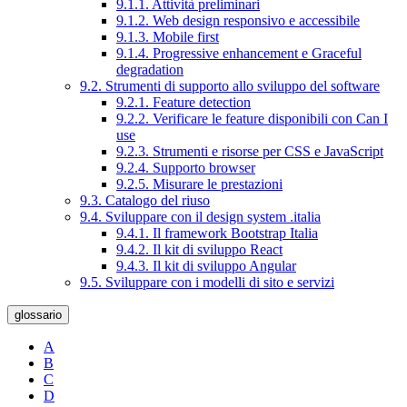
9.1.1. Attività preliminari
9.1.2. Web design responsivo e accessibile
9.1.3. Mobile first
9.1.4. Progressive enhancement e Graceful
degradation
9.2. Strumenti di supporto allo sviluppo del software
9.2.1. Feature detection
9.2.2. Verificare le feature disponibili con Can I
use
9.2.3. Strumenti e risorse per CSS e JavaScript
9.2.4. Supporto browser
9.2.5. Misurare le prestazioni
9.3. Catalogo del riuso
9.4. Sviluppare con il design system .italia
9.4.1. Il framework Bootstrap Italia
9.4.2. Il kit di sviluppo React
9.4.3. Il kit di sviluppo Angular
9.5. Sviluppare con i modelli di sito e servizi
glossario
A
B
C
D