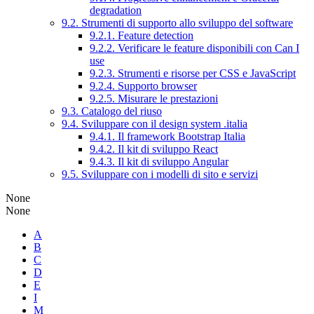
degradation
9.2. Strumenti di supporto allo sviluppo del software
9.2.1. Feature detection
9.2.2. Verificare le feature disponibili con Can I
use
9.2.3. Strumenti e risorse per CSS e JavaScript
9.2.4. Supporto browser
9.2.5. Misurare le prestazioni
9.3. Catalogo del riuso
9.4. Sviluppare con il design system .italia
9.4.1. Il framework Bootstrap Italia
9.4.2. Il kit di sviluppo React
9.4.3. Il kit di sviluppo Angular
9.5. Sviluppare con i modelli di sito e servizi
None
None
A
B
C
D
E
I
M