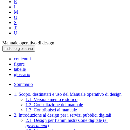
E
I
M
O
S
T
U
Manuale operativo di design
indici e glossario
contenuti
figure
tabelle
glossario
Sommario
1. Scopo, destinatari e uso del Manuale operativo di design
1.1. Versionamento e storico
1.2. Consultazione del manuale
1.3. Contribuisci al manuale
2. Introduzione al design per i servizi pubblici digitali
2.1. Design per l’amministrazione digitale (
e-
government
)