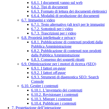
6.6.1. I documenti vanno sul web
6.6.2. Tipi di documenti
6.6.3. Formato di lettura dei documenti elettronici
6.6.4. Modalità di produzione dei documenti
6.7. Immagini e video
6.7.1. Testo alternativo (alt text) per le immagini
6.7.2. Sottotitoli per i video
6.7.3. Trascrizioni per i video
6.8. Proprietà intellettuale e privacy
6.8.1. Pubblicazione di contenuti prodotti dalla
Pubblica Amministrazione
6.8.2. Pubblicazione di contenuti non prodotti
dalla Pubblica Amministrazione
6.8.3. Consenso dei soggetti ritratti
6.9. Ottimizzazione per i motori di ricerca (SEO)
6.9.1. I fattori
on-page
6.9.2. I fattori
off-page
6.9.3. Strumenti di diagnostica SEO: Search
Console
6.10. Gestire i contenuti
6.10.1. L’inventario dei contenuti
6.10.2. Revisionare i contenuti
6.10.3. Migrare i contenuti
6.10.4. Pubblicare i contenuti
7. Progettazione dell’interazione