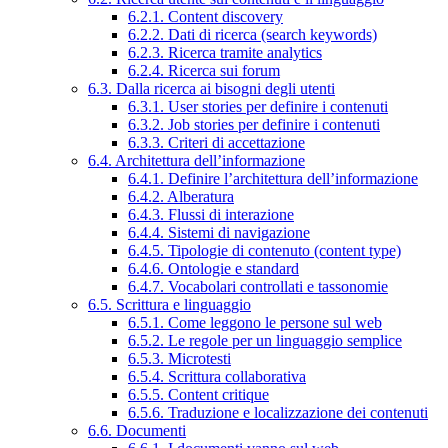
6.2.1. Content discovery
6.2.2. Dati di ricerca (search keywords)
6.2.3. Ricerca tramite analytics
6.2.4. Ricerca sui forum
6.3. Dalla ricerca ai bisogni degli utenti
6.3.1. User stories per definire i contenuti
6.3.2. Job stories per definire i contenuti
6.3.3. Criteri di accettazione
6.4. Architettura dell’informazione
6.4.1. Definire l’architettura dell’informazione
6.4.2. Alberatura
6.4.3. Flussi di interazione
6.4.4. Sistemi di navigazione
6.4.5. Tipologie di contenuto (content type)
6.4.6. Ontologie e standard
6.4.7. Vocabolari controllati e tassonomie
6.5. Scrittura e linguaggio
6.5.1. Come leggono le persone sul web
6.5.2. Le regole per un linguaggio semplice
6.5.3. Microtesti
6.5.4. Scrittura collaborativa
6.5.5. Content critique
6.5.6. Traduzione e localizzazione dei contenuti
6.6. Documenti