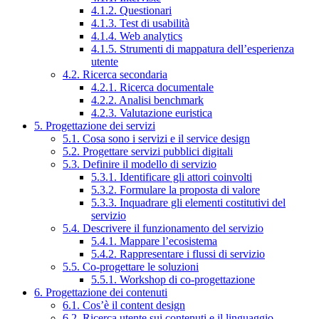
4.1.2. Questionari
4.1.3. Test di usabilità
4.1.4. Web analytics
4.1.5. Strumenti di mappatura dell’esperienza
utente
4.2. Ricerca secondaria
4.2.1. Ricerca documentale
4.2.2. Analisi benchmark
4.2.3. Valutazione euristica
5. Progettazione dei servizi
5.1. Cosa sono i servizi e il service design
5.2. Progettare servizi pubblici digitali
5.3. Definire il modello di servizio
5.3.1. Identificare gli attori coinvolti
5.3.2. Formulare la proposta di valore
5.3.3. Inquadrare gli elementi costitutivi del
servizio
5.4. Descrivere il funzionamento del servizio
5.4.1. Mappare l’ecosistema
5.4.2. Rappresentare i flussi di servizio
5.5. Co-progettare le soluzioni
5.5.1. Workshop di co-progettazione
6. Progettazione dei contenuti
6.1. Cos’è il content design
6.2. Ricerca utente sui contenuti e il linguaggio