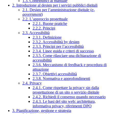
1.3. Contribuisci al manuale
2. Introduzione al design per i servizi pubblici digitali
2.1. Design per l’amministrazione digitale (
e-
government
)
2.2. L’approccio progettuale
2.2.1. Buone pratiche
2.2.2. Principi
2.3. Accessibilità
2.3.1. Definizione
2.3.2. Accessibilità by design
2.3.3. Principi per l’accessibilità
2.3.4. Linee guida e criteri di successo
2.3.5. Come rilasciare una dichiarazione di
accessibilità
2.3.6. Meccanismo di feedback e procedura di
attuazione
2.3.7. Obiettivi accessibilità
2.3.8. Normativa e approfondimenti
2.4. Privacy
2.4.1. Come rispettare la privacy sin dalla
progettazione di un sito o servizio digitale
2.4.2. Richiedi il consenso quando necessario
2.4.3. Le basi del sito web: architettura,
informativa privacy, riferimenti DPO
3. Pianificazione, gestione e strategia