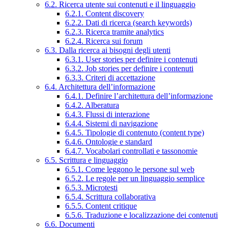
6.2. Ricerca utente sui contenuti e il linguaggio
6.2.1. Content discovery
6.2.2. Dati di ricerca (search keywords)
6.2.3. Ricerca tramite analytics
6.2.4. Ricerca sui forum
6.3. Dalla ricerca ai bisogni degli utenti
6.3.1. User stories per definire i contenuti
6.3.2. Job stories per definire i contenuti
6.3.3. Criteri di accettazione
6.4. Architettura dell’informazione
6.4.1. Definire l’architettura dell’informazione
6.4.2. Alberatura
6.4.3. Flussi di interazione
6.4.4. Sistemi di navigazione
6.4.5. Tipologie di contenuto (content type)
6.4.6. Ontologie e standard
6.4.7. Vocabolari controllati e tassonomie
6.5. Scrittura e linguaggio
6.5.1. Come leggono le persone sul web
6.5.2. Le regole per un linguaggio semplice
6.5.3. Microtesti
6.5.4. Scrittura collaborativa
6.5.5. Content critique
6.5.6. Traduzione e localizzazione dei contenuti
6.6. Documenti