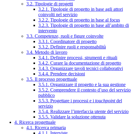
3.2. Tipologie di progetti
3.2.1. Tipologie di progetto in base agli attori
coinvolti nel servizio
3.2.2. Tipologie di progetto in base al focus
3.2.3. Tipologie di progetto in base all’ambito di
intervento
3.3. Competenze, ruoli e figure coinvolte
3.3.1. Coordinatore di progetto
3.3.2. Definire ruoli e responsabilità
3.4. Metodo di lavoro
3.4.1. Definire processi, strumenti e rituali
3.4.2. Curare la documentazione di progetto
3.4.3. Organizzare tavoli tecnici collaborativi
3.4.4. Prendere decisioni
3.5. Il processo progettuale
3.5.1. Organizzare il progetto e la sua gestione
3.5.2. Comprendere il contesto d’uso del servizio
pubblico
3.5.3. Progettare i processi e i
touchpoint
del
servizio
3.5.4. Realizzare l’interfaccia utente del servizio
3.5.5. Validare la soluzione ottenuta
4. Ricerca progettuale
4.1. Ricerca primaria
4.1.1. Interviste