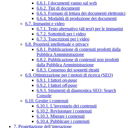
6.6.1. I documenti vanno sul web
6.6.2. Tipi di documenti
6.6.3. Formato di lettura dei documenti elettronici
6.6.4. Modalità di produzione dei documenti
6.7. Immagini e video
6.7.1. Testo alternativo (alt text) per le immagini
6.7.2. Sottotitoli per i video
6.7.3. Trascrizioni per i video
6.8. Proprietà intellettuale e privacy
6.8.1. Pubblicazione di contenuti prodotti dalla
Pubblica Amministrazione
6.8.2. Pubblicazione di contenuti non prodotti
dalla Pubblica Amministrazione
6.8.3. Consenso dei soggetti ritratti
6.9. Ottimizzazione per i motori di ricerca (SEO)
6.9.1. I fattori
on-page
6.9.2. I fattori
off-page
6.9.3. Strumenti di diagnostica SEO: Search
Console
6.10. Gestire i contenuti
6.10.1. L’inventario dei contenuti
6.10.2. Revisionare i contenuti
6.10.3. Migrare i contenuti
6.10.4. Pubblicare i contenuti
7. Progettazione dell’interazione