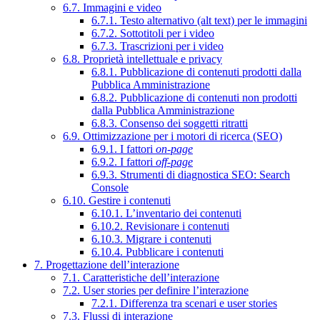
6.7. Immagini e video
6.7.1. Testo alternativo (alt text) per le immagini
6.7.2. Sottotitoli per i video
6.7.3. Trascrizioni per i video
6.8. Proprietà intellettuale e privacy
6.8.1. Pubblicazione di contenuti prodotti dalla
Pubblica Amministrazione
6.8.2. Pubblicazione di contenuti non prodotti
dalla Pubblica Amministrazione
6.8.3. Consenso dei soggetti ritratti
6.9. Ottimizzazione per i motori di ricerca (SEO)
6.9.1. I fattori
on-page
6.9.2. I fattori
off-page
6.9.3. Strumenti di diagnostica SEO: Search
Console
6.10. Gestire i contenuti
6.10.1. L’inventario dei contenuti
6.10.2. Revisionare i contenuti
6.10.3. Migrare i contenuti
6.10.4. Pubblicare i contenuti
7. Progettazione dell’interazione
7.1. Caratteristiche dell’interazione
7.2. User stories per definire l’interazione
7.2.1. Differenza tra scenari e user stories
7.3. Flussi di interazione