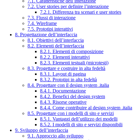
7.1. Caratteristiche dell’interazione
7.2. User stories per definire l’interazione
7.2.1. Differenza tra scenari e user stories
7.3. Flussi di interazione
7.4. Wireframe
7.5. Prototipi interattivi
8. Progettazione dell’interfaccia
8.1. Obiettivi dell’interfaccia
8.2. Elementi dell’interfaccia
8.2.1. Elementi di composizione
8.2.2. Elementi interattivi
8.2.3. Elementi testuali (microtesti)
8.3. Progettare e costruire in alta fedeltà
8.3.1. Layout di pagina
8.3.2. Prototipi in alta fedeltà
8.4. Progettare con il design system .italia
8.4.1. Documentazione
8.4.2. Benefici del design system
8.4.3. Risorse operative
8.4.4. Come contribuire al design system .italia
8.5. Progettare con i modelli di sito e servizi
8.5.1. Vantaggi dell’utilizzo dei modelli
8.5.2. I modelli di sito e servizi disponibili
9. Sviluppo dell’interfaccia
9.1. Approccio allo sviluppo