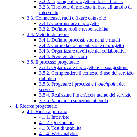
3.2.2. Tipologie di progetto in base al focus
3.2.3. Tipologie di progetto in base all’ambito di
intervento
3.3. Competenze, ruoli e figure coinvolte
3.3.1. Coordinatore di progetto
3.3.2. Definire ruoli e responsabilità
3.4. Metodo di lavoro
3.4.1. Definire processi, strumenti e rituali
3.4.2. Curare la documentazione di progetto
3.4.3. Organizzare tavoli tecnici collaborativi
3.4.4. Prendere decisioni
3.5. Il processo progettuale
3.5.1. Organizzare il progetto e la sua gestione
3.5.2. Comprendere il contesto d’uso del servizio
pubblico
3.5.3. Progettare i processi e i
touchpoint
del
servizio
3.5.4. Realizzare l’interfaccia utente del servizio
3.5.5. Validare la soluzione ottenuta
4. Ricerca progettuale
4.1. Ricerca primaria
4.1.1. Interviste
4.1.2. Questionari
4.1.3. Test di usabilità
4.1.4. Web analytics