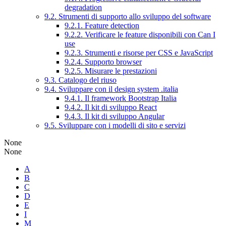
degradation
9.2. Strumenti di supporto allo sviluppo del software
9.2.1. Feature detection
9.2.2. Verificare le feature disponibili con Can I
use
9.2.3. Strumenti e risorse per CSS e JavaScript
9.2.4. Supporto browser
9.2.5. Misurare le prestazioni
9.3. Catalogo del riuso
9.4. Sviluppare con il design system .italia
9.4.1. Il framework Bootstrap Italia
9.4.2. Il kit di sviluppo React
9.4.3. Il kit di sviluppo Angular
9.5. Sviluppare con i modelli di sito e servizi
None
None
A
B
C
D
E
I
M