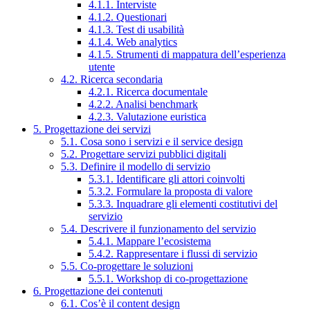
4.1.1. Interviste
4.1.2. Questionari
4.1.3. Test di usabilità
4.1.4. Web analytics
4.1.5. Strumenti di mappatura dell’esperienza
utente
4.2. Ricerca secondaria
4.2.1. Ricerca documentale
4.2.2. Analisi benchmark
4.2.3. Valutazione euristica
5. Progettazione dei servizi
5.1. Cosa sono i servizi e il service design
5.2. Progettare servizi pubblici digitali
5.3. Definire il modello di servizio
5.3.1. Identificare gli attori coinvolti
5.3.2. Formulare la proposta di valore
5.3.3. Inquadrare gli elementi costitutivi del
servizio
5.4. Descrivere il funzionamento del servizio
5.4.1. Mappare l’ecosistema
5.4.2. Rappresentare i flussi di servizio
5.5. Co-progettare le soluzioni
5.5.1. Workshop di co-progettazione
6. Progettazione dei contenuti
6.1. Cos’è il content design