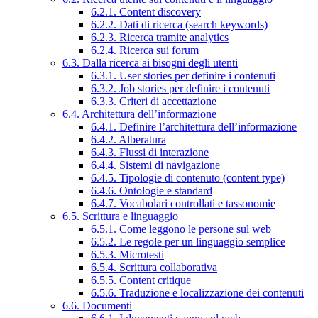
6.2.1. Content discovery
6.2.2. Dati di ricerca (search keywords)
6.2.3. Ricerca tramite analytics
6.2.4. Ricerca sui forum
6.3. Dalla ricerca ai bisogni degli utenti
6.3.1. User stories per definire i contenuti
6.3.2. Job stories per definire i contenuti
6.3.3. Criteri di accettazione
6.4. Architettura dell’informazione
6.4.1. Definire l’architettura dell’informazione
6.4.2. Alberatura
6.4.3. Flussi di interazione
6.4.4. Sistemi di navigazione
6.4.5. Tipologie di contenuto (content type)
6.4.6. Ontologie e standard
6.4.7. Vocabolari controllati e tassonomie
6.5. Scrittura e linguaggio
6.5.1. Come leggono le persone sul web
6.5.2. Le regole per un linguaggio semplice
6.5.3. Microtesti
6.5.4. Scrittura collaborativa
6.5.5. Content critique
6.5.6. Traduzione e localizzazione dei contenuti
6.6. Documenti