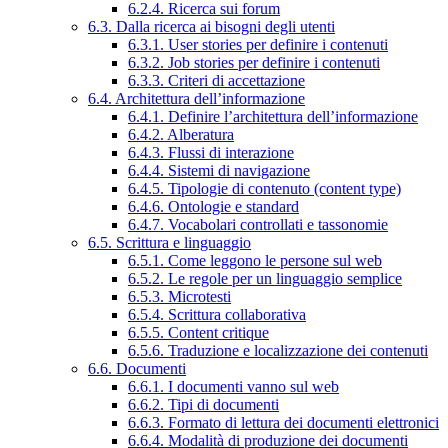
6.2.4. Ricerca sui forum
6.3. Dalla ricerca ai bisogni degli utenti
6.3.1. User stories per definire i contenuti
6.3.2. Job stories per definire i contenuti
6.3.3. Criteri di accettazione
6.4. Architettura dell’informazione
6.4.1. Definire l’architettura dell’informazione
6.4.2. Alberatura
6.4.3. Flussi di interazione
6.4.4. Sistemi di navigazione
6.4.5. Tipologie di contenuto (content type)
6.4.6. Ontologie e standard
6.4.7. Vocabolari controllati e tassonomie
6.5. Scrittura e linguaggio
6.5.1. Come leggono le persone sul web
6.5.2. Le regole per un linguaggio semplice
6.5.3. Microtesti
6.5.4. Scrittura collaborativa
6.5.5. Content critique
6.5.6. Traduzione e localizzazione dei contenuti
6.6. Documenti
6.6.1. I documenti vanno sul web
6.6.2. Tipi di documenti
6.6.3. Formato di lettura dei documenti elettronici
6.6.4. Modalità di produzione dei documenti