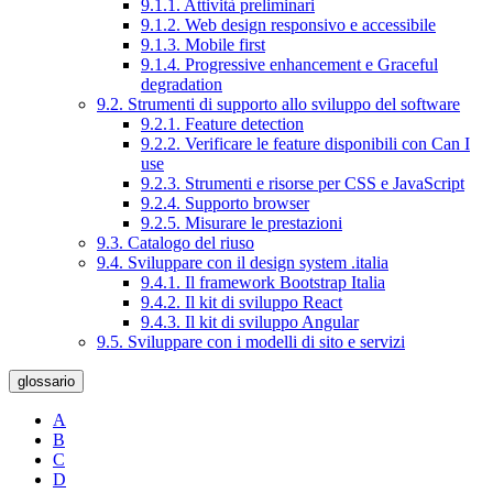
9.1.1. Attività preliminari
9.1.2. Web design responsivo e accessibile
9.1.3. Mobile first
9.1.4. Progressive enhancement e Graceful
degradation
9.2. Strumenti di supporto allo sviluppo del software
9.2.1. Feature detection
9.2.2. Verificare le feature disponibili con Can I
use
9.2.3. Strumenti e risorse per CSS e JavaScript
9.2.4. Supporto browser
9.2.5. Misurare le prestazioni
9.3. Catalogo del riuso
9.4. Sviluppare con il design system .italia
9.4.1. Il framework Bootstrap Italia
9.4.2. Il kit di sviluppo React
9.4.3. Il kit di sviluppo Angular
9.5. Sviluppare con i modelli di sito e servizi
glossario
A
B
C
D