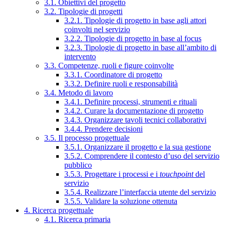
3.1. Obiettivi del progetto
3.2. Tipologie di progetti
3.2.1. Tipologie di progetto in base agli attori
coinvolti nel servizio
3.2.2. Tipologie di progetto in base al focus
3.2.3. Tipologie di progetto in base all’ambito di
intervento
3.3. Competenze, ruoli e figure coinvolte
3.3.1. Coordinatore di progetto
3.3.2. Definire ruoli e responsabilità
3.4. Metodo di lavoro
3.4.1. Definire processi, strumenti e rituali
3.4.2. Curare la documentazione di progetto
3.4.3. Organizzare tavoli tecnici collaborativi
3.4.4. Prendere decisioni
3.5. Il processo progettuale
3.5.1. Organizzare il progetto e la sua gestione
3.5.2. Comprendere il contesto d’uso del servizio
pubblico
3.5.3. Progettare i processi e i
touchpoint
del
servizio
3.5.4. Realizzare l’interfaccia utente del servizio
3.5.5. Validare la soluzione ottenuta
4. Ricerca progettuale
4.1. Ricerca primaria