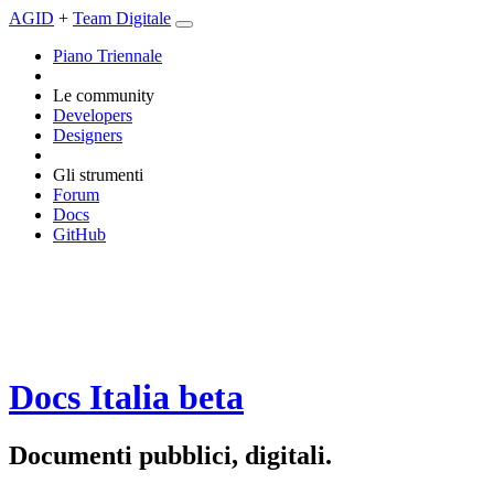
AGID
+
Team Digitale
Piano Triennale
Le community
Developers
Designers
Gli strumenti
Forum
Docs
GitHub
Docs Italia
beta
Documenti pubblici, digitali.