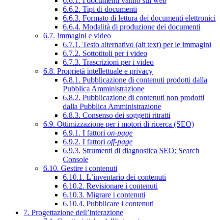
6.6.1. I documenti vanno sul web
6.6.2. Tipi di documenti
6.6.3. Formato di lettura dei documenti elettronici
6.6.4. Modalità di produzione dei documenti
6.7. Immagini e video
6.7.1. Testo alternativo (alt text) per le immagini
6.7.2. Sottotitoli per i video
6.7.3. Trascrizioni per i video
6.8. Proprietà intellettuale e privacy
6.8.1. Pubblicazione di contenuti prodotti dalla
Pubblica Amministrazione
6.8.2. Pubblicazione di contenuti non prodotti
dalla Pubblica Amministrazione
6.8.3. Consenso dei soggetti ritratti
6.9. Ottimizzazione per i motori di ricerca (SEO)
6.9.1. I fattori
on-page
6.9.2. I fattori
off-page
6.9.3. Strumenti di diagnostica SEO: Search
Console
6.10. Gestire i contenuti
6.10.1. L’inventario dei contenuti
6.10.2. Revisionare i contenuti
6.10.3. Migrare i contenuti
6.10.4. Pubblicare i contenuti
7. Progettazione dell’interazione