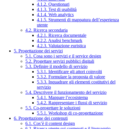
4.1.2. Questionari
4.1.3. Test di usabilità
4.1.4. Web analytics
4.1.5. Strumenti di mappatura dell’esperienza
utente
4.2. Ricerca secondaria
4.2.1. Ricerca documentale
4.2.2. Analisi benchmark
4.2.3. Valutazione euristica
5. Progettazione dei servizi
5.1. Cosa sono i servizi e il service design
5.2. Progettare servizi pubblici digitali
5.3. Definire il modello di servizio
5.3.1. Identificare gli attori coinvolti
5.3.2. Formulare la proposta di valore
5.3.3. Inquadrare gli elementi costitutivi del
servizio
5.4. Descrivere il funzionamento del servizio
5.4.1. Mappare l’ecosistema
5.4.2. Rappresentare i flussi di servizio
5.5. Co-progettare le soluzioni
5.5.1. Workshop di co-progettazione
6. Progettazione dei contenuti
6.1. Cos’è il content design
6.2. Ricerca utente sui contenuti e il linguaggio