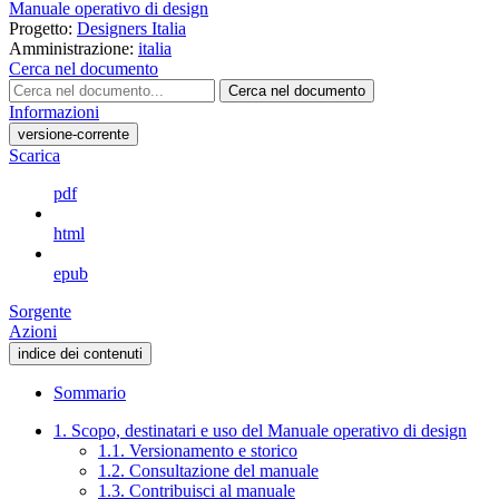
Manuale operativo di design
Progetto:
Designers Italia
Amministrazione:
italia
Cerca nel documento
Cerca nel documento
Informazioni
versione-corrente
Scarica
pdf
html
epub
Sorgente
Azioni
indice dei contenuti
Sommario
1. Scopo, destinatari e uso del Manuale operativo di design
1.1. Versionamento e storico
1.2. Consultazione del manuale
1.3. Contribuisci al manuale