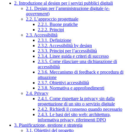
2. Introduzione al design per i servizi pubblici digitali
2.1. Design per l’amministrazione digitale (
e-
government
)
2.2. L’approccio progettuale
2.2.1. Buone pratiche
2.2.2. Principi
2.3. Accessibilità
2.3.1. Definizione
2.3.2. Accessibilità by design
2.3.3. Principi per l’accessibilità
2.3.4. Linee guida e criteri di successo
2.3.5. Come rilasciare una dichiarazione di
accessibilità
2.3.6. Meccanismo di feedback e procedura di
attuazione
2.3.7. Obiettivi accessibilità
2.3.8. Normativa e approfondimenti
2.4. Privacy
2.4.1. Come rispettare la privacy sin dalla
progettazione di un sito o servizio digitale
2.4.2. Richiedi il consenso quando necessario
2.4.3. Le basi del sito web: architettura,
informativa privacy, riferimenti DPO
3. Pianificazione, gestione e strategia
3.1. Obiettivi del progetto