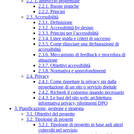
2.2. L’approccio progettuale
2.2.1. Buone pratiche
2.2.2. Principi
2.3. Accessibilità
2.3.1. Definizione
2.3.2. Accessibilità by design
2.3.3. Principi per l’accessibilità
2.3.4. Linee guida e criteri di successo
2.3.5. Come rilasciare una dichiarazione di
accessibilità
2.3.6. Meccanismo di feedback e procedura di
attuazione
2.3.7. Obiettivi accessibilità
2.3.8. Normativa e approfondimenti
2.4. Privacy
2.4.1. Come rispettare la privacy sin dalla
progettazione di un sito o servizio digitale
2.4.2. Richiedi il consenso quando necessario
2.4.3. Le basi del sito web: architettura,
informativa privacy, riferimenti DPO
3. Pianificazione, gestione e strategia
3.1. Obiettivi del progetto
3.2. Tipologie di progetti
3.2.1. Tipologie di progetto in base agli attori
coinvolti nel servizio