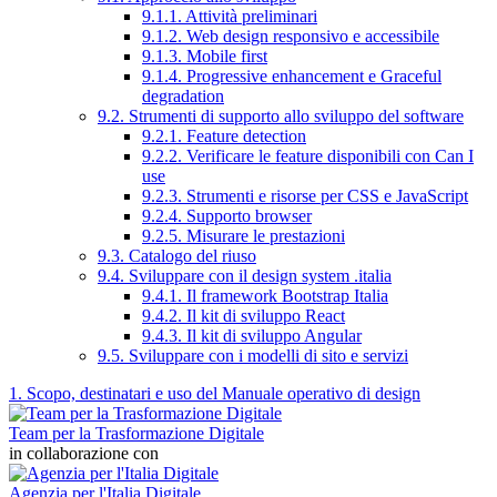
9.1.1. Attività preliminari
9.1.2. Web design responsivo e accessibile
9.1.3. Mobile first
9.1.4. Progressive enhancement e Graceful
degradation
9.2. Strumenti di supporto allo sviluppo del software
9.2.1. Feature detection
9.2.2. Verificare le feature disponibili con Can I
use
9.2.3. Strumenti e risorse per CSS e JavaScript
9.2.4. Supporto browser
9.2.5. Misurare le prestazioni
9.3. Catalogo del riuso
9.4. Sviluppare con il design system .italia
9.4.1. Il framework Bootstrap Italia
9.4.2. Il kit di sviluppo React
9.4.3. Il kit di sviluppo Angular
9.5. Sviluppare con i modelli di sito e servizi
1. Scopo, destinatari e uso del Manuale operativo di design
Team per la Trasformazione Digitale
in collaborazione con
Agenzia per l'Italia Digitale