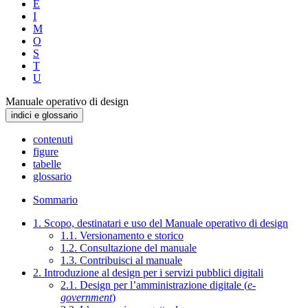
E
I
M
O
S
T
U
Manuale operativo di design
indici e glossario
contenuti
figure
tabelle
glossario
Sommario
1. Scopo, destinatari e uso del Manuale operativo di design
1.1. Versionamento e storico
1.2. Consultazione del manuale
1.3. Contribuisci al manuale
2. Introduzione al design per i servizi pubblici digitali
2.1. Design per l’amministrazione digitale (
e-
government
)