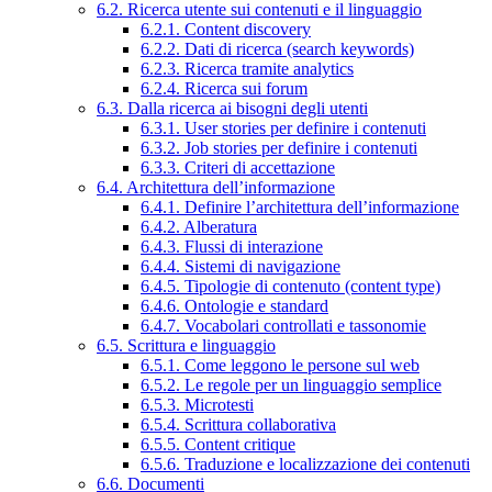
6.2. Ricerca utente sui contenuti e il linguaggio
6.2.1. Content discovery
6.2.2. Dati di ricerca (search keywords)
6.2.3. Ricerca tramite analytics
6.2.4. Ricerca sui forum
6.3. Dalla ricerca ai bisogni degli utenti
6.3.1. User stories per definire i contenuti
6.3.2. Job stories per definire i contenuti
6.3.3. Criteri di accettazione
6.4. Architettura dell’informazione
6.4.1. Definire l’architettura dell’informazione
6.4.2. Alberatura
6.4.3. Flussi di interazione
6.4.4. Sistemi di navigazione
6.4.5. Tipologie di contenuto (content type)
6.4.6. Ontologie e standard
6.4.7. Vocabolari controllati e tassonomie
6.5. Scrittura e linguaggio
6.5.1. Come leggono le persone sul web
6.5.2. Le regole per un linguaggio semplice
6.5.3. Microtesti
6.5.4. Scrittura collaborativa
6.5.5. Content critique
6.5.6. Traduzione e localizzazione dei contenuti
6.6. Documenti