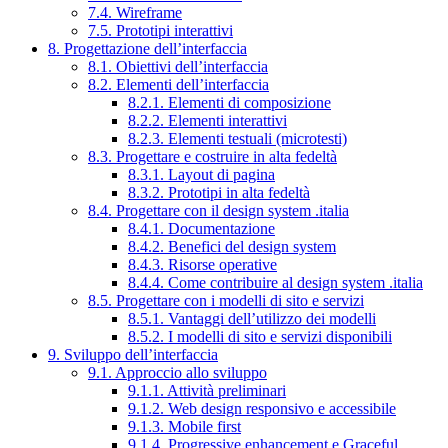
7.4. Wireframe
7.5. Prototipi interattivi
8. Progettazione dell’interfaccia
8.1. Obiettivi dell’interfaccia
8.2. Elementi dell’interfaccia
8.2.1. Elementi di composizione
8.2.2. Elementi interattivi
8.2.3. Elementi testuali (microtesti)
8.3. Progettare e costruire in alta fedeltà
8.3.1. Layout di pagina
8.3.2. Prototipi in alta fedeltà
8.4. Progettare con il design system .italia
8.4.1. Documentazione
8.4.2. Benefici del design system
8.4.3. Risorse operative
8.4.4. Come contribuire al design system .italia
8.5. Progettare con i modelli di sito e servizi
8.5.1. Vantaggi dell’utilizzo dei modelli
8.5.2. I modelli di sito e servizi disponibili
9. Sviluppo dell’interfaccia
9.1. Approccio allo sviluppo
9.1.1. Attività preliminari
9.1.2. Web design responsivo e accessibile
9.1.3. Mobile first
9.1.4. Progressive enhancement e Graceful