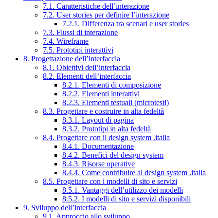
7.1. Caratteristiche dell’interazione
7.2. User stories per definire l’interazione
7.2.1. Differenza tra scenari e user stories
7.3. Flussi di interazione
7.4. Wireframe
7.5. Prototipi interattivi
8. Progettazione dell’interfaccia
8.1. Obiettivi dell’interfaccia
8.2. Elementi dell’interfaccia
8.2.1. Elementi di composizione
8.2.2. Elementi interattivi
8.2.3. Elementi testuali (microtesti)
8.3. Progettare e costruire in alta fedeltà
8.3.1. Layout di pagina
8.3.2. Prototipi in alta fedeltà
8.4. Progettare con il design system .italia
8.4.1. Documentazione
8.4.2. Benefici del design system
8.4.3. Risorse operative
8.4.4. Come contribuire al design system .italia
8.5. Progettare con i modelli di sito e servizi
8.5.1. Vantaggi dell’utilizzo dei modelli
8.5.2. I modelli di sito e servizi disponibili
9. Sviluppo dell’interfaccia
9.1. Approccio allo sviluppo