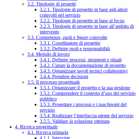
3.2. Tipologie di progetti
3.2.1. Tipologie di progetto in base agli attori
coinvolti nel servizio
3.2.2. Tipologie di progetto in base al focus
3.2.3. Tipologie di progetto in base all’ambito di
intervento
3.3. Competenze, ruoli e figure coinvolte
3.3.1. Coordinatore di progetto
3.3.2. Definire ruoli e responsabilità
3.4. Metodo di lavoro
3.4.1. Definire processi, strumenti e rituali
3.4.2. Curare la documentazione di progetto
3.4.3. Organizzare tavoli tecnici collaborativi
3.4.4. Prendere decisioni
3.5. Il processo progettuale
3.5.1. Organizzare il progetto e la sua gestione
3.5.2. Comprendere il contesto d’uso del servizio
pubblico
3.5.3. Progettare i processi e i
touchpoint
del
servizio
3.5.4. Realizzare l’interfaccia utente del servizio
3.5.5. Validare la soluzione ottenuta
4. Ricerca progettuale
4.1. Ricerca primaria
4.1.1. Interviste