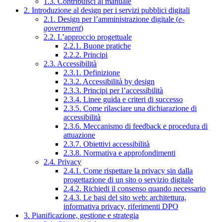
1.3. Contribuisci al manuale
2. Introduzione al design per i servizi pubblici digitali
2.1. Design per l’amministrazione digitale (
e-
government
)
2.2. L’approccio progettuale
2.2.1. Buone pratiche
2.2.2. Principi
2.3. Accessibilità
2.3.1. Definizione
2.3.2. Accessibilità by design
2.3.3. Principi per l’accessibilità
2.3.4. Linee guida e criteri di successo
2.3.5. Come rilasciare una dichiarazione di
accessibilità
2.3.6. Meccanismo di feedback e procedura di
attuazione
2.3.7. Obiettivi accessibilità
2.3.8. Normativa e approfondimenti
2.4. Privacy
2.4.1. Come rispettare la privacy sin dalla
progettazione di un sito o servizio digitale
2.4.2. Richiedi il consenso quando necessario
2.4.3. Le basi del sito web: architettura,
informativa privacy, riferimenti DPO
3. Pianificazione, gestione e strategia