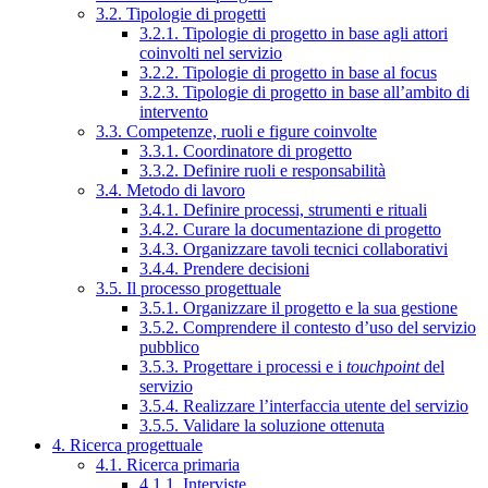
3.2. Tipologie di progetti
3.2.1. Tipologie di progetto in base agli attori
coinvolti nel servizio
3.2.2. Tipologie di progetto in base al focus
3.2.3. Tipologie di progetto in base all’ambito di
intervento
3.3. Competenze, ruoli e figure coinvolte
3.3.1. Coordinatore di progetto
3.3.2. Definire ruoli e responsabilità
3.4. Metodo di lavoro
3.4.1. Definire processi, strumenti e rituali
3.4.2. Curare la documentazione di progetto
3.4.3. Organizzare tavoli tecnici collaborativi
3.4.4. Prendere decisioni
3.5. Il processo progettuale
3.5.1. Organizzare il progetto e la sua gestione
3.5.2. Comprendere il contesto d’uso del servizio
pubblico
3.5.3. Progettare i processi e i
touchpoint
del
servizio
3.5.4. Realizzare l’interfaccia utente del servizio
3.5.5. Validare la soluzione ottenuta
4. Ricerca progettuale
4.1. Ricerca primaria
4.1.1. Interviste