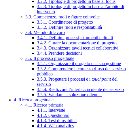
3.2.2. Tipologie di progetto in base al focus
3.2.3. Tipologie di progetto in base all’ambito di
intervento
3.3. Competenze, ruoli e figure coinvolte
3.3.1. Coordinatore di progetto
3.3.2. Definire ruoli e responsabilità
3.4. Metodo di lavoro
3.4.1. Definire processi, strumenti e rituali
3.4.2. Curare la documentazione di progetto
3.4.3. Organizzare tavoli tecnici collaborativi
3.4.4. Prendere decisioni
3.5. Il processo progettuale
3.5.1. Organizzare il progetto e la sua gestione
3.5.2. Comprendere il contesto d’uso del servizio
pubblico
3.5.3. Progettare i processi e i
touchpoint
del
servizio
3.5.4. Realizzare l’interfaccia utente del servizio
3.5.5. Validare la soluzione ottenuta
4. Ricerca progettuale
4.1. Ricerca primaria
4.1.1. Interviste
4.1.2. Questionari
4.1.3. Test di usabilità
4.1.4. Web analytics