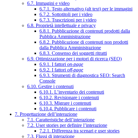
6.7. Immagini e video
6.7.1. Testo alternativo (alt text) per le immagini
6.7.2. Sottotitoli per i video
6.7.3. Trascrizioni per i video
6.8. Proprietà intellettuale e privacy
6.8.1. Pubblicazione di contenuti prodotti dalla
Pubblica Amministrazione
6.8.2. Pubblicazione di contenuti non prodotti
dalla Pubblica Amministrazione
6.8.3. Consenso dei soggetti ritratti
6.9. Ottimizzazione per i motori di ricerca (SEO)
6.9.1. I fattori
on-page
6.9.2. I fattori
off-page
6.9.3. Strumenti di diagnostica SEO: Search
Console
6.10. Gestire i contenuti
6.10.1. L’inventario dei contenuti
6.10.2. Revisionare i contenuti
6.10.3. Migrare i contenuti
6.10.4. Pubblicare i contenuti
7. Progettazione dell’interazione
7.1. Caratteristiche dell’interazione
7.2. User stories per definire l’interazione
7.2.1. Differenza tra scenari e user stories
7.3. Flussi di interazione