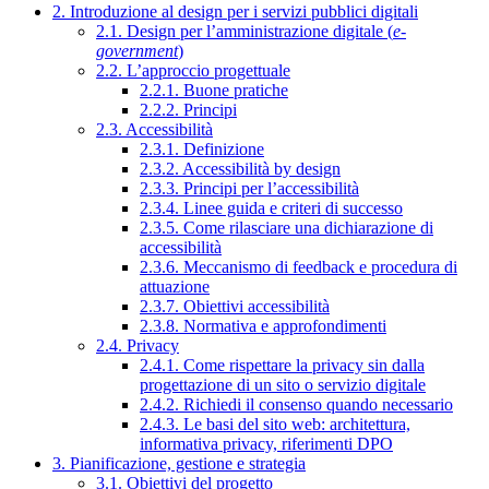
2. Introduzione al design per i servizi pubblici digitali
2.1. Design per l’amministrazione digitale (
e-
government
)
2.2. L’approccio progettuale
2.2.1. Buone pratiche
2.2.2. Principi
2.3. Accessibilità
2.3.1. Definizione
2.3.2. Accessibilità by design
2.3.3. Principi per l’accessibilità
2.3.4. Linee guida e criteri di successo
2.3.5. Come rilasciare una dichiarazione di
accessibilità
2.3.6. Meccanismo di feedback e procedura di
attuazione
2.3.7. Obiettivi accessibilità
2.3.8. Normativa e approfondimenti
2.4. Privacy
2.4.1. Come rispettare la privacy sin dalla
progettazione di un sito o servizio digitale
2.4.2. Richiedi il consenso quando necessario
2.4.3. Le basi del sito web: architettura,
informativa privacy, riferimenti DPO
3. Pianificazione, gestione e strategia
3.1. Obiettivi del progetto