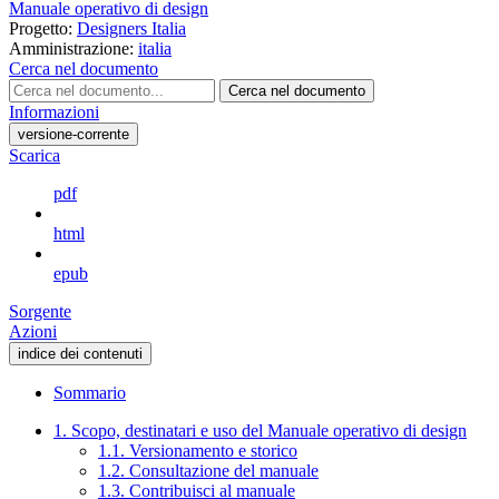
Manuale operativo di design
Progetto:
Designers Italia
Amministrazione:
italia
Cerca nel documento
Cerca nel documento
Informazioni
versione-corrente
Scarica
pdf
html
epub
Sorgente
Azioni
indice dei contenuti
Sommario
1. Scopo, destinatari e uso del Manuale operativo di design
1.1. Versionamento e storico
1.2. Consultazione del manuale
1.3. Contribuisci al manuale