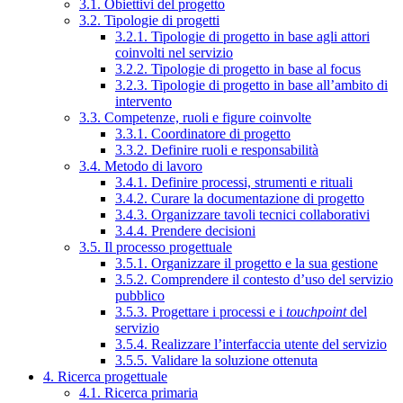
3.1. Obiettivi del progetto
3.2. Tipologie di progetti
3.2.1. Tipologie di progetto in base agli attori
coinvolti nel servizio
3.2.2. Tipologie di progetto in base al focus
3.2.3. Tipologie di progetto in base all’ambito di
intervento
3.3. Competenze, ruoli e figure coinvolte
3.3.1. Coordinatore di progetto
3.3.2. Definire ruoli e responsabilità
3.4. Metodo di lavoro
3.4.1. Definire processi, strumenti e rituali
3.4.2. Curare la documentazione di progetto
3.4.3. Organizzare tavoli tecnici collaborativi
3.4.4. Prendere decisioni
3.5. Il processo progettuale
3.5.1. Organizzare il progetto e la sua gestione
3.5.2. Comprendere il contesto d’uso del servizio
pubblico
3.5.3. Progettare i processi e i
touchpoint
del
servizio
3.5.4. Realizzare l’interfaccia utente del servizio
3.5.5. Validare la soluzione ottenuta
4. Ricerca progettuale
4.1. Ricerca primaria