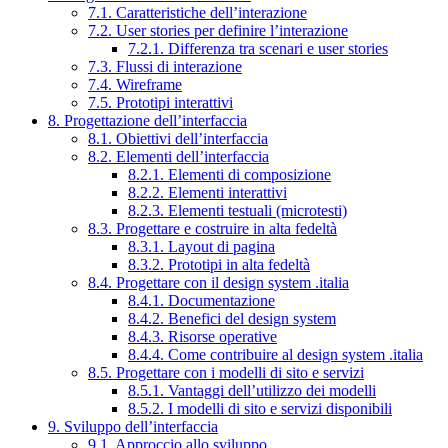
7.1. Caratteristiche dell’interazione
7.2. User stories per definire l’interazione
7.2.1. Differenza tra scenari e user stories
7.3. Flussi di interazione
7.4. Wireframe
7.5. Prototipi interattivi
8. Progettazione dell’interfaccia
8.1. Obiettivi dell’interfaccia
8.2. Elementi dell’interfaccia
8.2.1. Elementi di composizione
8.2.2. Elementi interattivi
8.2.3. Elementi testuali (microtesti)
8.3. Progettare e costruire in alta fedeltà
8.3.1. Layout di pagina
8.3.2. Prototipi in alta fedeltà
8.4. Progettare con il design system .italia
8.4.1. Documentazione
8.4.2. Benefici del design system
8.4.3. Risorse operative
8.4.4. Come contribuire al design system .italia
8.5. Progettare con i modelli di sito e servizi
8.5.1. Vantaggi dell’utilizzo dei modelli
8.5.2. I modelli di sito e servizi disponibili
9. Sviluppo dell’interfaccia
9.1. Approccio allo sviluppo