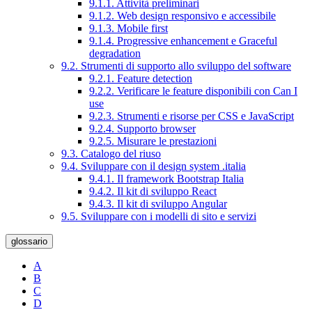
9.1.1. Attività preliminari
9.1.2. Web design responsivo e accessibile
9.1.3. Mobile first
9.1.4. Progressive enhancement e Graceful
degradation
9.2. Strumenti di supporto allo sviluppo del software
9.2.1. Feature detection
9.2.2. Verificare le feature disponibili con Can I
use
9.2.3. Strumenti e risorse per CSS e JavaScript
9.2.4. Supporto browser
9.2.5. Misurare le prestazioni
9.3. Catalogo del riuso
9.4. Sviluppare con il design system .italia
9.4.1. Il framework Bootstrap Italia
9.4.2. Il kit di sviluppo React
9.4.3. Il kit di sviluppo Angular
9.5. Sviluppare con i modelli di sito e servizi
glossario
A
B
C
D