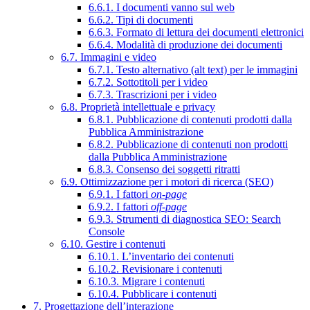
6.6.1. I documenti vanno sul web
6.6.2. Tipi di documenti
6.6.3. Formato di lettura dei documenti elettronici
6.6.4. Modalità di produzione dei documenti
6.7. Immagini e video
6.7.1. Testo alternativo (alt text) per le immagini
6.7.2. Sottotitoli per i video
6.7.3. Trascrizioni per i video
6.8. Proprietà intellettuale e privacy
6.8.1. Pubblicazione di contenuti prodotti dalla
Pubblica Amministrazione
6.8.2. Pubblicazione di contenuti non prodotti
dalla Pubblica Amministrazione
6.8.3. Consenso dei soggetti ritratti
6.9. Ottimizzazione per i motori di ricerca (SEO)
6.9.1. I fattori
on-page
6.9.2. I fattori
off-page
6.9.3. Strumenti di diagnostica SEO: Search
Console
6.10. Gestire i contenuti
6.10.1. L’inventario dei contenuti
6.10.2. Revisionare i contenuti
6.10.3. Migrare i contenuti
6.10.4. Pubblicare i contenuti
7. Progettazione dell’interazione