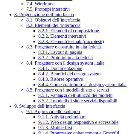
7.4. Wireframe
7.5. Prototipi interattivi
8. Progettazione dell’interfaccia
8.1. Obiettivi dell’interfaccia
8.2. Elementi dell’interfaccia
8.2.1. Elementi di composizione
8.2.2. Elementi interattivi
8.2.3. Elementi testuali (microtesti)
8.3. Progettare e costruire in alta fedeltà
8.3.1. Layout di pagina
8.3.2. Prototipi in alta fedeltà
8.4. Progettare con il design system .italia
8.4.1. Documentazione
8.4.2. Benefici del design system
8.4.3. Risorse operative
8.4.4. Come contribuire al design system .italia
8.5. Progettare con i modelli di sito e servizi
8.5.1. Vantaggi dell’utilizzo dei modelli
8.5.2. I modelli di sito e servizi disponibili
9. Sviluppo dell’interfaccia
9.1. Approccio allo sviluppo
9.1.1. Attività preliminari
9.1.2. Web design responsivo e accessibile
9.1.3. Mobile first
9.1.4. Progressive enhancement e Graceful