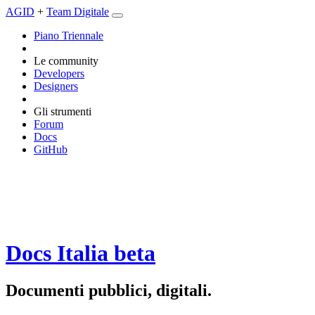
AGID
+
Team Digitale
Piano Triennale
Le community
Developers
Designers
Gli strumenti
Forum
Docs
GitHub
Docs Italia
beta
Documenti pubblici, digitali.