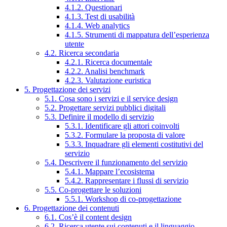
4.1.2. Questionari
4.1.3. Test di usabilità
4.1.4. Web analytics
4.1.5. Strumenti di mappatura dell’esperienza
utente
4.2. Ricerca secondaria
4.2.1. Ricerca documentale
4.2.2. Analisi benchmark
4.2.3. Valutazione euristica
5. Progettazione dei servizi
5.1. Cosa sono i servizi e il service design
5.2. Progettare servizi pubblici digitali
5.3. Definire il modello di servizio
5.3.1. Identificare gli attori coinvolti
5.3.2. Formulare la proposta di valore
5.3.3. Inquadrare gli elementi costitutivi del
servizio
5.4. Descrivere il funzionamento del servizio
5.4.1. Mappare l’ecosistema
5.4.2. Rappresentare i flussi di servizio
5.5. Co-progettare le soluzioni
5.5.1. Workshop di co-progettazione
6. Progettazione dei contenuti
6.1. Cos’è il content design
6.2. Ricerca utente sui contenuti e il linguaggio