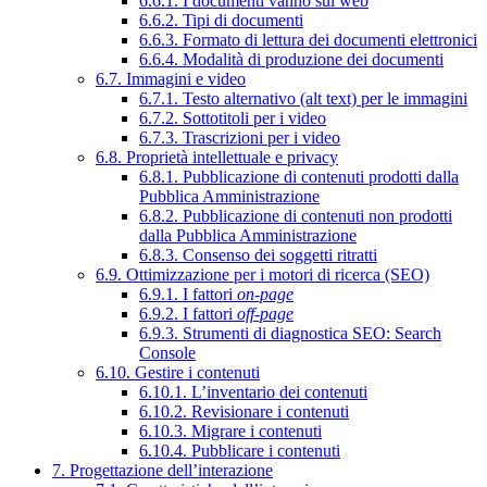
6.6.1. I documenti vanno sul web
6.6.2. Tipi di documenti
6.6.3. Formato di lettura dei documenti elettronici
6.6.4. Modalità di produzione dei documenti
6.7. Immagini e video
6.7.1. Testo alternativo (alt text) per le immagini
6.7.2. Sottotitoli per i video
6.7.3. Trascrizioni per i video
6.8. Proprietà intellettuale e privacy
6.8.1. Pubblicazione di contenuti prodotti dalla
Pubblica Amministrazione
6.8.2. Pubblicazione di contenuti non prodotti
dalla Pubblica Amministrazione
6.8.3. Consenso dei soggetti ritratti
6.9. Ottimizzazione per i motori di ricerca (SEO)
6.9.1. I fattori
on-page
6.9.2. I fattori
off-page
6.9.3. Strumenti di diagnostica SEO: Search
Console
6.10. Gestire i contenuti
6.10.1. L’inventario dei contenuti
6.10.2. Revisionare i contenuti
6.10.3. Migrare i contenuti
6.10.4. Pubblicare i contenuti
7. Progettazione dell’interazione