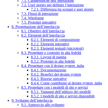
7.1. Caratteristiche dell’interazione
7.2. User stories per definire l’interazione
7.2.1. Differenza tra scenari e user stories
7.3. Flussi di interazione
7.4. Wireframe
7.5. Prototipi interattivi
8. Progettazione dell’interfaccia
8.1. Obiettivi dell’interfaccia
8.2. Elementi dell’interfaccia
8.2.1. Elementi di composizione
8.2.2. Elementi interattivi
8.2.3. Elementi testuali (microtesti)
8.3. Progettare e costruire in alta fedeltà
8.3.1. Layout di pagina
8.3.2. Prototipi in alta fedeltà
8.4. Progettare con il design system .italia
8.4.1. Documentazione
8.4.2. Benefici del design system
8.4.3. Risorse operative
8.4.4. Come contribuire al design system .italia
8.5. Progettare con i modelli di sito e servizi
8.5.1. Vantaggi dell’utilizzo dei modelli
8.5.2. I modelli di sito e servizi disponibili
9. Sviluppo dell’interfaccia
9.1. Approccio allo sviluppo