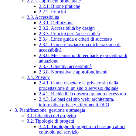
2.2. L’approccio progettuale
2.2.1. Buone pratiche
2.2.2. Principi
2.3. Accessibilità
2.3.1. Definizione
2.3.2. Accessibilità by design
2.3.3. Principi per l’accessibilità
2.3.4. Linee guida e criteri di successo
2.3.5. Come rilasciare una dichiarazione di
accessibilità
2.3.6. Meccanismo di feedback e procedura di
attuazione
2.3.7. Obiettivi accessibilità
2.3.8. Normativa e approfondimenti
2.4. Privacy
2.4.1. Come rispettare la privacy sin dalla
progettazione di un sito o servizio digitale
2.4.2. Richiedi il consenso quando necessario
2.4.3. Le basi del sito web: architettura,
informativa privacy, riferimenti DPO
3. Pianificazione, gestione e strategia
3.1. Obiettivi del progetto
3.2. Tipologie di progetti
3.2.1. Tipologie di progetto in base agli attori
coinvolti nel servizio