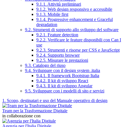
9.1.1. Attività preliminari
9.1.2. Web design responsivo e accessibile
9.1.3. Mobile first
9.1.4. Progressive enhancement e Graceful
degradation
9.2. Strumenti di supporto allo sviluppo del software
9.2.1. Feature detection
9.2.2. Verificare le feature disponibili con Can I
use
9.2.3. Strumenti e risorse per CSS e JavaScript
9.2.4. Supporto browser
9.2.5. Misurare le prestazioni
9.3. Catalogo del riuso
9.4. Sviluppare con il design system .italia
9.4.1. Il framework Bootstrap Italia
9.4.2. Il kit di sviluppo React
9.4.3. Il kit di sviluppo Angular
9.5. Sviluppare con i modelli di sito e servizi
1. Scopo, destinatari e uso del Manuale operativo di design
Team per la Trasformazione Digitale
in collaborazione con
Agenzia per l'Italia Digitale