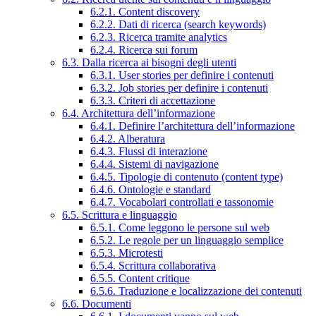
6.2.1. Content discovery
6.2.2. Dati di ricerca (search keywords)
6.2.3. Ricerca tramite analytics
6.2.4. Ricerca sui forum
6.3. Dalla ricerca ai bisogni degli utenti
6.3.1. User stories per definire i contenuti
6.3.2. Job stories per definire i contenuti
6.3.3. Criteri di accettazione
6.4. Architettura dell’informazione
6.4.1. Definire l’architettura dell’informazione
6.4.2. Alberatura
6.4.3. Flussi di interazione
6.4.4. Sistemi di navigazione
6.4.5. Tipologie di contenuto (content type)
6.4.6. Ontologie e standard
6.4.7. Vocabolari controllati e tassonomie
6.5. Scrittura e linguaggio
6.5.1. Come leggono le persone sul web
6.5.2. Le regole per un linguaggio semplice
6.5.3. Microtesti
6.5.4. Scrittura collaborativa
6.5.5. Content critique
6.5.6. Traduzione e localizzazione dei contenuti
6.6. Documenti