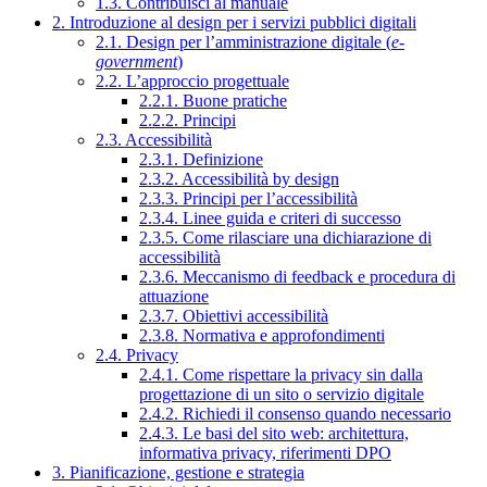
1.3. Contribuisci al manuale
2. Introduzione al design per i servizi pubblici digitali
2.1. Design per l’amministrazione digitale (
e-
government
)
2.2. L’approccio progettuale
2.2.1. Buone pratiche
2.2.2. Principi
2.3. Accessibilità
2.3.1. Definizione
2.3.2. Accessibilità by design
2.3.3. Principi per l’accessibilità
2.3.4. Linee guida e criteri di successo
2.3.5. Come rilasciare una dichiarazione di
accessibilità
2.3.6. Meccanismo di feedback e procedura di
attuazione
2.3.7. Obiettivi accessibilità
2.3.8. Normativa e approfondimenti
2.4. Privacy
2.4.1. Come rispettare la privacy sin dalla
progettazione di un sito o servizio digitale
2.4.2. Richiedi il consenso quando necessario
2.4.3. Le basi del sito web: architettura,
informativa privacy, riferimenti DPO
3. Pianificazione, gestione e strategia