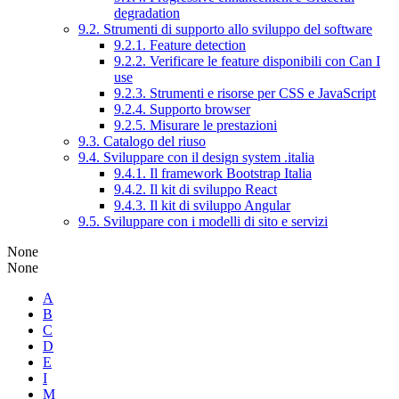
degradation
9.2. Strumenti di supporto allo sviluppo del software
9.2.1. Feature detection
9.2.2. Verificare le feature disponibili con Can I
use
9.2.3. Strumenti e risorse per CSS e JavaScript
9.2.4. Supporto browser
9.2.5. Misurare le prestazioni
9.3. Catalogo del riuso
9.4. Sviluppare con il design system .italia
9.4.1. Il framework Bootstrap Italia
9.4.2. Il kit di sviluppo React
9.4.3. Il kit di sviluppo Angular
9.5. Sviluppare con i modelli di sito e servizi
None
None
A
B
C
D
E
I
M