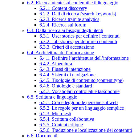
6.2. Ricerca utente sui contenuti e il linguaggio
6.2.1. Content discovery
6.2.2. Dati di ricerca (search keywords)
6.2.3. Ricerca tramite analytics
6.2.4. Ricerca sui forum
6.3. Dalla ricerca ai bisogni degli utenti
6.3.1. User stories per definire i contenuti
6.3.2. Job stories per definire i contenuti
6.3.3. Criteri di accettazione
6.4. Architettura dell’informazione
6.4.1. Definire l’architettura dell’informazione
6.4.2. Alberatura
6.4.3. Flussi di interazione
6.4.4. Sistemi di navigazione
6.4.5. Tipologie di contenuto (content type)
6.4.6. Ontologie e standard
6.4.7. Vocabolari controllati e tassonomie
6.5. Scrittura e linguaggio
6.5.1. Come leggono le persone sul web
6.5.2. Le regole per un linguaggio semplice
6.5.3. Microtesti
6.5.4. Scrittura collaborativa
6.5.5. Content critique
6.5.6. Traduzione e localizzazione dei contenuti
6.6. Documenti