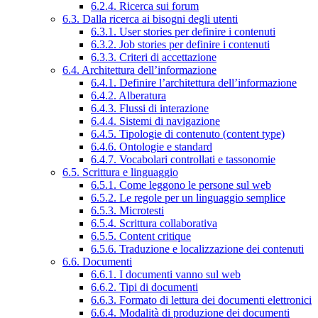
6.2.4. Ricerca sui forum
6.3. Dalla ricerca ai bisogni degli utenti
6.3.1. User stories per definire i contenuti
6.3.2. Job stories per definire i contenuti
6.3.3. Criteri di accettazione
6.4. Architettura dell’informazione
6.4.1. Definire l’architettura dell’informazione
6.4.2. Alberatura
6.4.3. Flussi di interazione
6.4.4. Sistemi di navigazione
6.4.5. Tipologie di contenuto (content type)
6.4.6. Ontologie e standard
6.4.7. Vocabolari controllati e tassonomie
6.5. Scrittura e linguaggio
6.5.1. Come leggono le persone sul web
6.5.2. Le regole per un linguaggio semplice
6.5.3. Microtesti
6.5.4. Scrittura collaborativa
6.5.5. Content critique
6.5.6. Traduzione e localizzazione dei contenuti
6.6. Documenti
6.6.1. I documenti vanno sul web
6.6.2. Tipi di documenti
6.6.3. Formato di lettura dei documenti elettronici
6.6.4. Modalità di produzione dei documenti