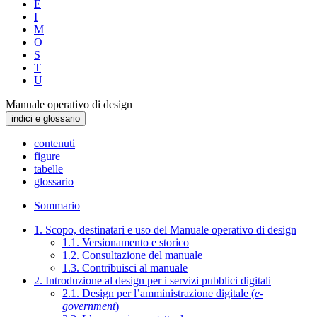
E
I
M
O
S
T
U
Manuale operativo di design
indici e glossario
contenuti
figure
tabelle
glossario
Sommario
1. Scopo, destinatari e uso del Manuale operativo di design
1.1. Versionamento e storico
1.2. Consultazione del manuale
1.3. Contribuisci al manuale
2. Introduzione al design per i servizi pubblici digitali
2.1. Design per l’amministrazione digitale (
e-
government
)