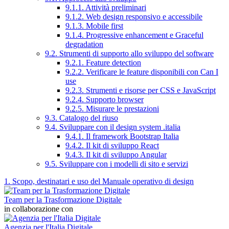
9.1.1. Attività preliminari
9.1.2. Web design responsivo e accessibile
9.1.3. Mobile first
9.1.4. Progressive enhancement e Graceful
degradation
9.2. Strumenti di supporto allo sviluppo del software
9.2.1. Feature detection
9.2.2. Verificare le feature disponibili con Can I
use
9.2.3. Strumenti e risorse per CSS e JavaScript
9.2.4. Supporto browser
9.2.5. Misurare le prestazioni
9.3. Catalogo del riuso
9.4. Sviluppare con il design system .italia
9.4.1. Il framework Bootstrap Italia
9.4.2. Il kit di sviluppo React
9.4.3. Il kit di sviluppo Angular
9.5. Sviluppare con i modelli di sito e servizi
1. Scopo, destinatari e uso del Manuale operativo di design
Team per la Trasformazione Digitale
in collaborazione con
Agenzia per l'Italia Digitale