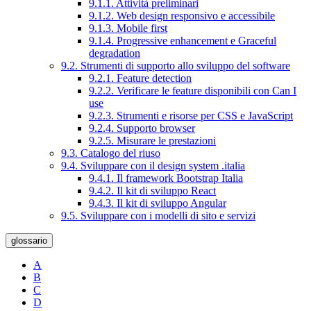
9.1.1. Attività preliminari
9.1.2. Web design responsivo e accessibile
9.1.3. Mobile first
9.1.4. Progressive enhancement e Graceful
degradation
9.2. Strumenti di supporto allo sviluppo del software
9.2.1. Feature detection
9.2.2. Verificare le feature disponibili con Can I
use
9.2.3. Strumenti e risorse per CSS e JavaScript
9.2.4. Supporto browser
9.2.5. Misurare le prestazioni
9.3. Catalogo del riuso
9.4. Sviluppare con il design system .italia
9.4.1. Il framework Bootstrap Italia
9.4.2. Il kit di sviluppo React
9.4.3. Il kit di sviluppo Angular
9.5. Sviluppare con i modelli di sito e servizi
glossario
A
B
C
D