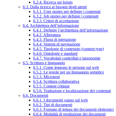
6.2.4. Ricerca sui forum
6.3. Dalla ricerca ai bisogni degli utenti
6.3.1. User stories per definire i contenuti
6.3.2. Job stories per definire i contenuti
6.3.3. Criteri di accettazione
6.4. Architettura dell’informazione
6.4.1. Definire l’architettura dell’informazione
6.4.2. Alberatura
6.4.3. Flussi di interazione
6.4.4. Sistemi di navigazione
6.4.5. Tipologie di contenuto (content type)
6.4.6. Ontologie e standard
6.4.7. Vocabolari controllati e tassonomie
6.5. Scrittura e linguaggio
6.5.1. Come leggono le persone sul web
6.5.2. Le regole per un linguaggio semplice
6.5.3. Microtesti
6.5.4. Scrittura collaborativa
6.5.5. Content critique
6.5.6. Traduzione e localizzazione dei contenuti
6.6. Documenti
6.6.1. I documenti vanno sul web
6.6.2. Tipi di documenti
6.6.3. Formato di lettura dei documenti elettronici
6.6.4. Modalità di produzione dei documenti