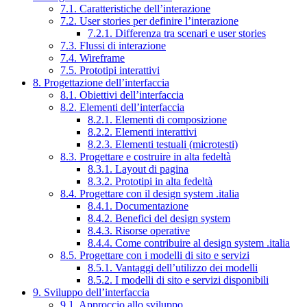
7.1. Caratteristiche dell’interazione
7.2. User stories per definire l’interazione
7.2.1. Differenza tra scenari e user stories
7.3. Flussi di interazione
7.4. Wireframe
7.5. Prototipi interattivi
8. Progettazione dell’interfaccia
8.1. Obiettivi dell’interfaccia
8.2. Elementi dell’interfaccia
8.2.1. Elementi di composizione
8.2.2. Elementi interattivi
8.2.3. Elementi testuali (microtesti)
8.3. Progettare e costruire in alta fedeltà
8.3.1. Layout di pagina
8.3.2. Prototipi in alta fedeltà
8.4. Progettare con il design system .italia
8.4.1. Documentazione
8.4.2. Benefici del design system
8.4.3. Risorse operative
8.4.4. Come contribuire al design system .italia
8.5. Progettare con i modelli di sito e servizi
8.5.1. Vantaggi dell’utilizzo dei modelli
8.5.2. I modelli di sito e servizi disponibili
9. Sviluppo dell’interfaccia
9.1. Approccio allo sviluppo