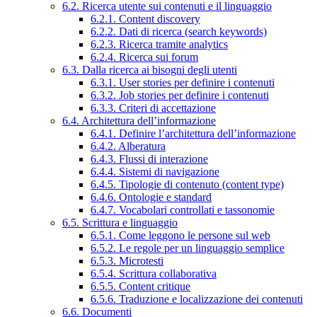
6.2. Ricerca utente sui contenuti e il linguaggio
6.2.1. Content discovery
6.2.2. Dati di ricerca (search keywords)
6.2.3. Ricerca tramite analytics
6.2.4. Ricerca sui forum
6.3. Dalla ricerca ai bisogni degli utenti
6.3.1. User stories per definire i contenuti
6.3.2. Job stories per definire i contenuti
6.3.3. Criteri di accettazione
6.4. Architettura dell’informazione
6.4.1. Definire l’architettura dell’informazione
6.4.2. Alberatura
6.4.3. Flussi di interazione
6.4.4. Sistemi di navigazione
6.4.5. Tipologie di contenuto (content type)
6.4.6. Ontologie e standard
6.4.7. Vocabolari controllati e tassonomie
6.5. Scrittura e linguaggio
6.5.1. Come leggono le persone sul web
6.5.2. Le regole per un linguaggio semplice
6.5.3. Microtesti
6.5.4. Scrittura collaborativa
6.5.5. Content critique
6.5.6. Traduzione e localizzazione dei contenuti
6.6. Documenti