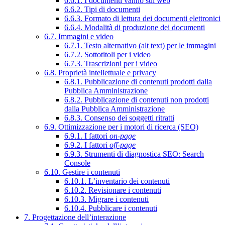
6.6.1. I documenti vanno sul web
6.6.2. Tipi di documenti
6.6.3. Formato di lettura dei documenti elettronici
6.6.4. Modalità di produzione dei documenti
6.7. Immagini e video
6.7.1. Testo alternativo (alt text) per le immagini
6.7.2. Sottotitoli per i video
6.7.3. Trascrizioni per i video
6.8. Proprietà intellettuale e privacy
6.8.1. Pubblicazione di contenuti prodotti dalla
Pubblica Amministrazione
6.8.2. Pubblicazione di contenuti non prodotti
dalla Pubblica Amministrazione
6.8.3. Consenso dei soggetti ritratti
6.9. Ottimizzazione per i motori di ricerca (SEO)
6.9.1. I fattori
on-page
6.9.2. I fattori
off-page
6.9.3. Strumenti di diagnostica SEO: Search
Console
6.10. Gestire i contenuti
6.10.1. L’inventario dei contenuti
6.10.2. Revisionare i contenuti
6.10.3. Migrare i contenuti
6.10.4. Pubblicare i contenuti
7. Progettazione dell’interazione