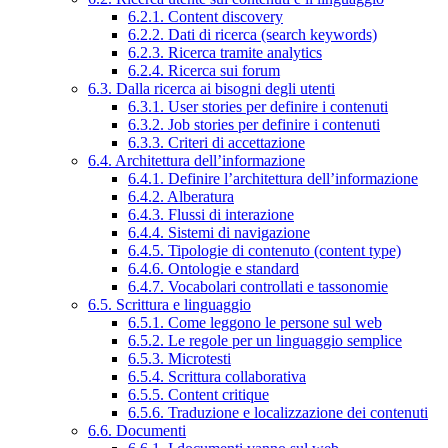
6.2.1. Content discovery
6.2.2. Dati di ricerca (search keywords)
6.2.3. Ricerca tramite analytics
6.2.4. Ricerca sui forum
6.3. Dalla ricerca ai bisogni degli utenti
6.3.1. User stories per definire i contenuti
6.3.2. Job stories per definire i contenuti
6.3.3. Criteri di accettazione
6.4. Architettura dell’informazione
6.4.1. Definire l’architettura dell’informazione
6.4.2. Alberatura
6.4.3. Flussi di interazione
6.4.4. Sistemi di navigazione
6.4.5. Tipologie di contenuto (content type)
6.4.6. Ontologie e standard
6.4.7. Vocabolari controllati e tassonomie
6.5. Scrittura e linguaggio
6.5.1. Come leggono le persone sul web
6.5.2. Le regole per un linguaggio semplice
6.5.3. Microtesti
6.5.4. Scrittura collaborativa
6.5.5. Content critique
6.5.6. Traduzione e localizzazione dei contenuti
6.6. Documenti