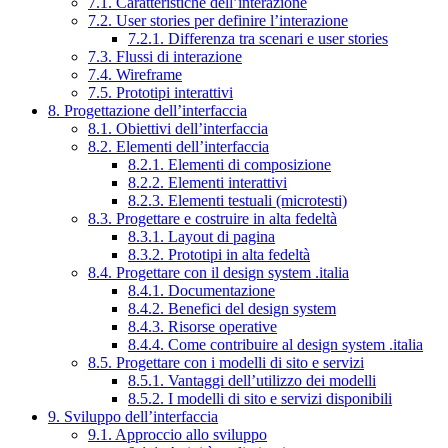
7.1. Caratteristiche dell’interazione
7.2. User stories per definire l’interazione
7.2.1. Differenza tra scenari e user stories
7.3. Flussi di interazione
7.4. Wireframe
7.5. Prototipi interattivi
8. Progettazione dell’interfaccia
8.1. Obiettivi dell’interfaccia
8.2. Elementi dell’interfaccia
8.2.1. Elementi di composizione
8.2.2. Elementi interattivi
8.2.3. Elementi testuali (microtesti)
8.3. Progettare e costruire in alta fedeltà
8.3.1. Layout di pagina
8.3.2. Prototipi in alta fedeltà
8.4. Progettare con il design system .italia
8.4.1. Documentazione
8.4.2. Benefici del design system
8.4.3. Risorse operative
8.4.4. Come contribuire al design system .italia
8.5. Progettare con i modelli di sito e servizi
8.5.1. Vantaggi dell’utilizzo dei modelli
8.5.2. I modelli di sito e servizi disponibili
9. Sviluppo dell’interfaccia
9.1. Approccio allo sviluppo