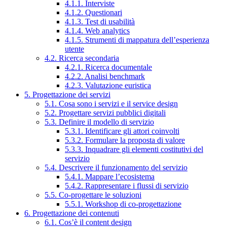
4.1.1. Interviste
4.1.2. Questionari
4.1.3. Test di usabilità
4.1.4. Web analytics
4.1.5. Strumenti di mappatura dell’esperienza
utente
4.2. Ricerca secondaria
4.2.1. Ricerca documentale
4.2.2. Analisi benchmark
4.2.3. Valutazione euristica
5. Progettazione dei servizi
5.1. Cosa sono i servizi e il service design
5.2. Progettare servizi pubblici digitali
5.3. Definire il modello di servizio
5.3.1. Identificare gli attori coinvolti
5.3.2. Formulare la proposta di valore
5.3.3. Inquadrare gli elementi costitutivi del
servizio
5.4. Descrivere il funzionamento del servizio
5.4.1. Mappare l’ecosistema
5.4.2. Rappresentare i flussi di servizio
5.5. Co-progettare le soluzioni
5.5.1. Workshop di co-progettazione
6. Progettazione dei contenuti
6.1. Cos’è il content design