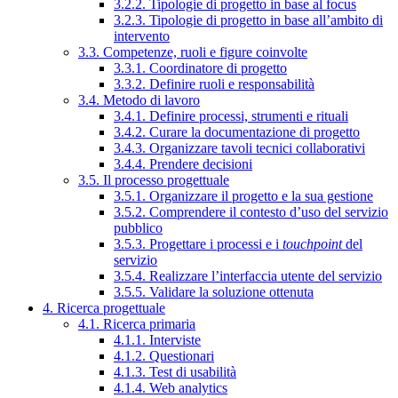
3.2.2. Tipologie di progetto in base al focus
3.2.3. Tipologie di progetto in base all’ambito di
intervento
3.3. Competenze, ruoli e figure coinvolte
3.3.1. Coordinatore di progetto
3.3.2. Definire ruoli e responsabilità
3.4. Metodo di lavoro
3.4.1. Definire processi, strumenti e rituali
3.4.2. Curare la documentazione di progetto
3.4.3. Organizzare tavoli tecnici collaborativi
3.4.4. Prendere decisioni
3.5. Il processo progettuale
3.5.1. Organizzare il progetto e la sua gestione
3.5.2. Comprendere il contesto d’uso del servizio
pubblico
3.5.3. Progettare i processi e i
touchpoint
del
servizio
3.5.4. Realizzare l’interfaccia utente del servizio
3.5.5. Validare la soluzione ottenuta
4. Ricerca progettuale
4.1. Ricerca primaria
4.1.1. Interviste
4.1.2. Questionari
4.1.3. Test di usabilità
4.1.4. Web analytics