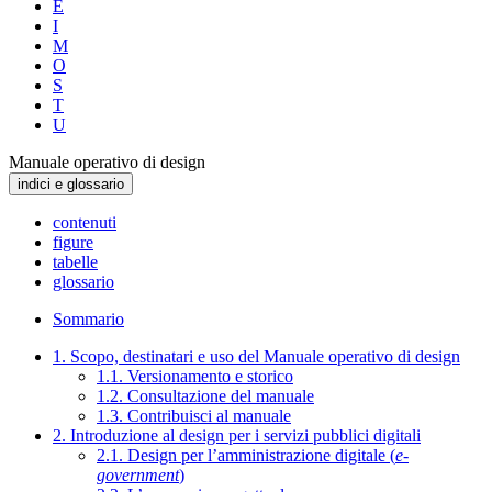
E
I
M
O
S
T
U
Manuale operativo di design
indici e glossario
contenuti
figure
tabelle
glossario
Sommario
1. Scopo, destinatari e uso del Manuale operativo di design
1.1. Versionamento e storico
1.2. Consultazione del manuale
1.3. Contribuisci al manuale
2. Introduzione al design per i servizi pubblici digitali
2.1. Design per l’amministrazione digitale (
e-
government
)