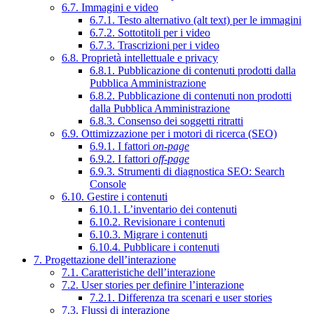
6.7. Immagini e video
6.7.1. Testo alternativo (alt text) per le immagini
6.7.2. Sottotitoli per i video
6.7.3. Trascrizioni per i video
6.8. Proprietà intellettuale e privacy
6.8.1. Pubblicazione di contenuti prodotti dalla
Pubblica Amministrazione
6.8.2. Pubblicazione di contenuti non prodotti
dalla Pubblica Amministrazione
6.8.3. Consenso dei soggetti ritratti
6.9. Ottimizzazione per i motori di ricerca (SEO)
6.9.1. I fattori
on-page
6.9.2. I fattori
off-page
6.9.3. Strumenti di diagnostica SEO: Search
Console
6.10. Gestire i contenuti
6.10.1. L’inventario dei contenuti
6.10.2. Revisionare i contenuti
6.10.3. Migrare i contenuti
6.10.4. Pubblicare i contenuti
7. Progettazione dell’interazione
7.1. Caratteristiche dell’interazione
7.2. User stories per definire l’interazione
7.2.1. Differenza tra scenari e user stories
7.3. Flussi di interazione