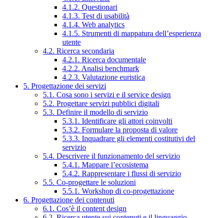
4.1.2. Questionari
4.1.3. Test di usabilità
4.1.4. Web analytics
4.1.5. Strumenti di mappatura dell’esperienza
utente
4.2. Ricerca secondaria
4.2.1. Ricerca documentale
4.2.2. Analisi benchmark
4.2.3. Valutazione euristica
5. Progettazione dei servizi
5.1. Cosa sono i servizi e il service design
5.2. Progettare servizi pubblici digitali
5.3. Definire il modello di servizio
5.3.1. Identificare gli attori coinvolti
5.3.2. Formulare la proposta di valore
5.3.3. Inquadrare gli elementi costitutivi del
servizio
5.4. Descrivere il funzionamento del servizio
5.4.1. Mappare l’ecosistema
5.4.2. Rappresentare i flussi di servizio
5.5. Co-progettare le soluzioni
5.5.1. Workshop di co-progettazione
6. Progettazione dei contenuti
6.1. Cos’è il content design
6.2. Ricerca utente sui contenuti e il linguaggio