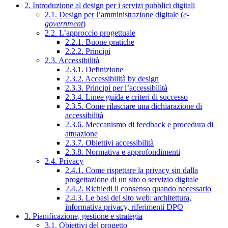
2. Introduzione al design per i servizi pubblici digitali
2.1. Design per l’amministrazione digitale (
e-
government
)
2.2. L’approccio progettuale
2.2.1. Buone pratiche
2.2.2. Principi
2.3. Accessibilità
2.3.1. Definizione
2.3.2. Accessibilità by design
2.3.3. Principi per l’accessibilità
2.3.4. Linee guida e criteri di successo
2.3.5. Come rilasciare una dichiarazione di
accessibilità
2.3.6. Meccanismo di feedback e procedura di
attuazione
2.3.7. Obiettivi accessibilità
2.3.8. Normativa e approfondimenti
2.4. Privacy
2.4.1. Come rispettare la privacy sin dalla
progettazione di un sito o servizio digitale
2.4.2. Richiedi il consenso quando necessario
2.4.3. Le basi del sito web: architettura,
informativa privacy, riferimenti DPO
3. Pianificazione, gestione e strategia
3.1. Obiettivi del progetto