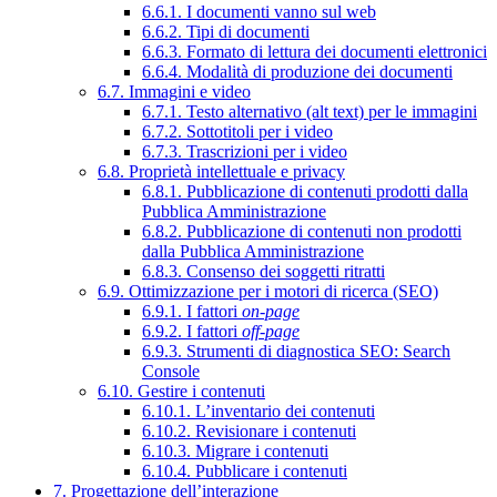
6.6.1. I documenti vanno sul web
6.6.2. Tipi di documenti
6.6.3. Formato di lettura dei documenti elettronici
6.6.4. Modalità di produzione dei documenti
6.7. Immagini e video
6.7.1. Testo alternativo (alt text) per le immagini
6.7.2. Sottotitoli per i video
6.7.3. Trascrizioni per i video
6.8. Proprietà intellettuale e privacy
6.8.1. Pubblicazione di contenuti prodotti dalla
Pubblica Amministrazione
6.8.2. Pubblicazione di contenuti non prodotti
dalla Pubblica Amministrazione
6.8.3. Consenso dei soggetti ritratti
6.9. Ottimizzazione per i motori di ricerca (SEO)
6.9.1. I fattori
on-page
6.9.2. I fattori
off-page
6.9.3. Strumenti di diagnostica SEO: Search
Console
6.10. Gestire i contenuti
6.10.1. L’inventario dei contenuti
6.10.2. Revisionare i contenuti
6.10.3. Migrare i contenuti
6.10.4. Pubblicare i contenuti
7. Progettazione dell’interazione