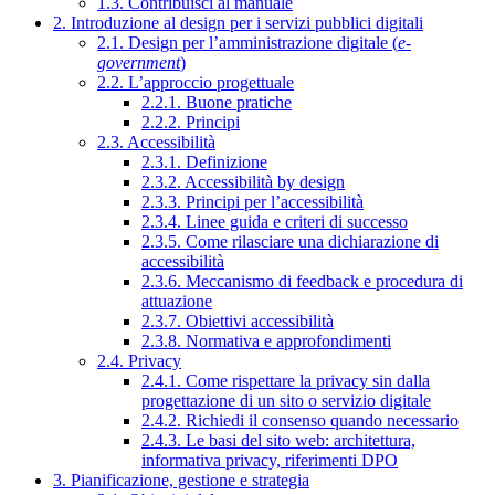
1.3. Contribuisci al manuale
2. Introduzione al design per i servizi pubblici digitali
2.1. Design per l’amministrazione digitale (
e-
government
)
2.2. L’approccio progettuale
2.2.1. Buone pratiche
2.2.2. Principi
2.3. Accessibilità
2.3.1. Definizione
2.3.2. Accessibilità by design
2.3.3. Principi per l’accessibilità
2.3.4. Linee guida e criteri di successo
2.3.5. Come rilasciare una dichiarazione di
accessibilità
2.3.6. Meccanismo di feedback e procedura di
attuazione
2.3.7. Obiettivi accessibilità
2.3.8. Normativa e approfondimenti
2.4. Privacy
2.4.1. Come rispettare la privacy sin dalla
progettazione di un sito o servizio digitale
2.4.2. Richiedi il consenso quando necessario
2.4.3. Le basi del sito web: architettura,
informativa privacy, riferimenti DPO
3. Pianificazione, gestione e strategia