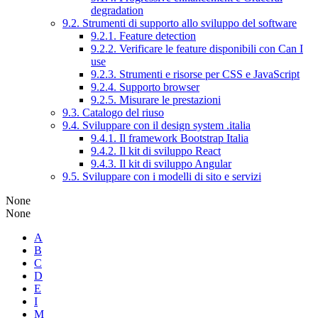
degradation
9.2. Strumenti di supporto allo sviluppo del software
9.2.1. Feature detection
9.2.2. Verificare le feature disponibili con Can I
use
9.2.3. Strumenti e risorse per CSS e JavaScript
9.2.4. Supporto browser
9.2.5. Misurare le prestazioni
9.3. Catalogo del riuso
9.4. Sviluppare con il design system .italia
9.4.1. Il framework Bootstrap Italia
9.4.2. Il kit di sviluppo React
9.4.3. Il kit di sviluppo Angular
9.5. Sviluppare con i modelli di sito e servizi
None
None
A
B
C
D
E
I
M