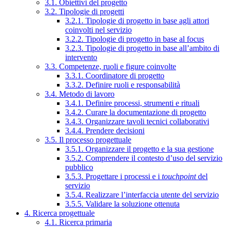
3.1. Obiettivi del progetto
3.2. Tipologie di progetti
3.2.1. Tipologie di progetto in base agli attori
coinvolti nel servizio
3.2.2. Tipologie di progetto in base al focus
3.2.3. Tipologie di progetto in base all’ambito di
intervento
3.3. Competenze, ruoli e figure coinvolte
3.3.1. Coordinatore di progetto
3.3.2. Definire ruoli e responsabilità
3.4. Metodo di lavoro
3.4.1. Definire processi, strumenti e rituali
3.4.2. Curare la documentazione di progetto
3.4.3. Organizzare tavoli tecnici collaborativi
3.4.4. Prendere decisioni
3.5. Il processo progettuale
3.5.1. Organizzare il progetto e la sua gestione
3.5.2. Comprendere il contesto d’uso del servizio
pubblico
3.5.3. Progettare i processi e i
touchpoint
del
servizio
3.5.4. Realizzare l’interfaccia utente del servizio
3.5.5. Validare la soluzione ottenuta
4. Ricerca progettuale
4.1. Ricerca primaria