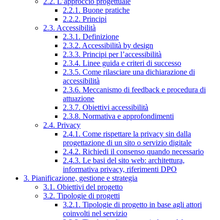
2.2. L’approccio progettuale
2.2.1. Buone pratiche
2.2.2. Principi
2.3. Accessibilità
2.3.1. Definizione
2.3.2. Accessibilità by design
2.3.3. Principi per l’accessibilità
2.3.4. Linee guida e criteri di successo
2.3.5. Come rilasciare una dichiarazione di
accessibilità
2.3.6. Meccanismo di feedback e procedura di
attuazione
2.3.7. Obiettivi accessibilità
2.3.8. Normativa e approfondimenti
2.4. Privacy
2.4.1. Come rispettare la privacy sin dalla
progettazione di un sito o servizio digitale
2.4.2. Richiedi il consenso quando necessario
2.4.3. Le basi del sito web: architettura,
informativa privacy, riferimenti DPO
3. Pianificazione, gestione e strategia
3.1. Obiettivi del progetto
3.2. Tipologie di progetti
3.2.1. Tipologie di progetto in base agli attori
coinvolti nel servizio