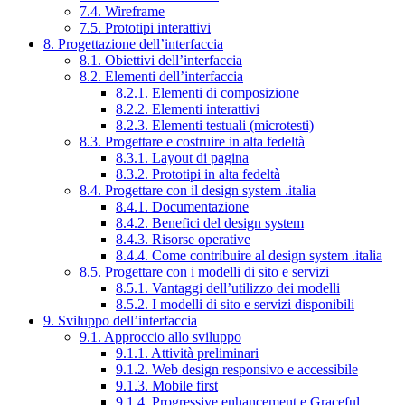
7.4. Wireframe
7.5. Prototipi interattivi
8. Progettazione dell’interfaccia
8.1. Obiettivi dell’interfaccia
8.2. Elementi dell’interfaccia
8.2.1. Elementi di composizione
8.2.2. Elementi interattivi
8.2.3. Elementi testuali (microtesti)
8.3. Progettare e costruire in alta fedeltà
8.3.1. Layout di pagina
8.3.2. Prototipi in alta fedeltà
8.4. Progettare con il design system .italia
8.4.1. Documentazione
8.4.2. Benefici del design system
8.4.3. Risorse operative
8.4.4. Come contribuire al design system .italia
8.5. Progettare con i modelli di sito e servizi
8.5.1. Vantaggi dell’utilizzo dei modelli
8.5.2. I modelli di sito e servizi disponibili
9. Sviluppo dell’interfaccia
9.1. Approccio allo sviluppo
9.1.1. Attività preliminari
9.1.2. Web design responsivo e accessibile
9.1.3. Mobile first
9.1.4. Progressive enhancement e Graceful