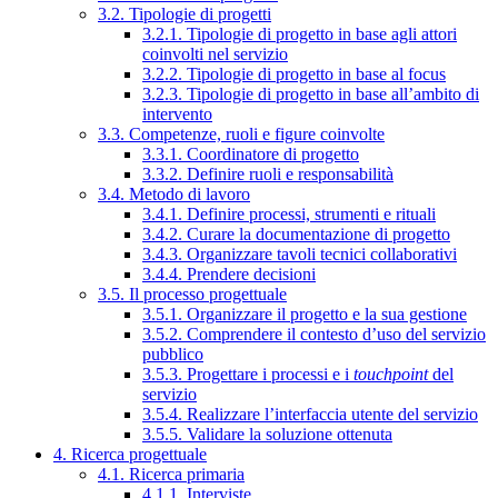
3.2. Tipologie di progetti
3.2.1. Tipologie di progetto in base agli attori
coinvolti nel servizio
3.2.2. Tipologie di progetto in base al focus
3.2.3. Tipologie di progetto in base all’ambito di
intervento
3.3. Competenze, ruoli e figure coinvolte
3.3.1. Coordinatore di progetto
3.3.2. Definire ruoli e responsabilità
3.4. Metodo di lavoro
3.4.1. Definire processi, strumenti e rituali
3.4.2. Curare la documentazione di progetto
3.4.3. Organizzare tavoli tecnici collaborativi
3.4.4. Prendere decisioni
3.5. Il processo progettuale
3.5.1. Organizzare il progetto e la sua gestione
3.5.2. Comprendere il contesto d’uso del servizio
pubblico
3.5.3. Progettare i processi e i
touchpoint
del
servizio
3.5.4. Realizzare l’interfaccia utente del servizio
3.5.5. Validare la soluzione ottenuta
4. Ricerca progettuale
4.1. Ricerca primaria
4.1.1. Interviste