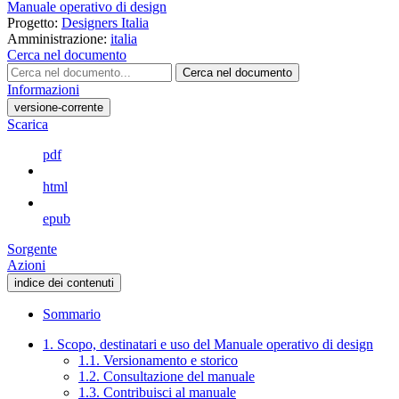
Manuale operativo di design
Progetto:
Designers Italia
Amministrazione:
italia
Cerca nel documento
Cerca nel documento
Informazioni
versione-corrente
Scarica
pdf
html
epub
Sorgente
Azioni
indice dei contenuti
Sommario
1. Scopo, destinatari e uso del Manuale operativo di design
1.1. Versionamento e storico
1.2. Consultazione del manuale
1.3. Contribuisci al manuale