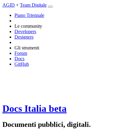
AGID
+
Team Digitale
Piano Triennale
Le community
Developers
Designers
Gli strumenti
Forum
Docs
GitHub
Docs Italia
beta
Documenti pubblici, digitali.