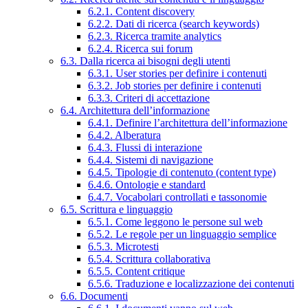
6.2.1. Content discovery
6.2.2. Dati di ricerca (search keywords)
6.2.3. Ricerca tramite analytics
6.2.4. Ricerca sui forum
6.3. Dalla ricerca ai bisogni degli utenti
6.3.1. User stories per definire i contenuti
6.3.2. Job stories per definire i contenuti
6.3.3. Criteri di accettazione
6.4. Architettura dell’informazione
6.4.1. Definire l’architettura dell’informazione
6.4.2. Alberatura
6.4.3. Flussi di interazione
6.4.4. Sistemi di navigazione
6.4.5. Tipologie di contenuto (content type)
6.4.6. Ontologie e standard
6.4.7. Vocabolari controllati e tassonomie
6.5. Scrittura e linguaggio
6.5.1. Come leggono le persone sul web
6.5.2. Le regole per un linguaggio semplice
6.5.3. Microtesti
6.5.4. Scrittura collaborativa
6.5.5. Content critique
6.5.6. Traduzione e localizzazione dei contenuti
6.6. Documenti