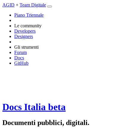
AGID
+
Team Digitale
Piano Triennale
Le community
Developers
Designers
Gli strumenti
Forum
Docs
GitHub
Docs Italia
beta
Documenti pubblici, digitali.