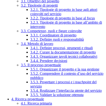
3.1. Obiettivi del progetto
3.2. Tipologie di progetti
3.2.1. Tipologie di progetto in base agli attori
coinvolti nel servizio
3.2.2. Tipologie di progetto in base al focus
3.2.3. Tipologie di progetto in base all’ambito di
intervento
3.3. Competenze, ruoli e figure coinvolte
3.3.1. Coordinatore di progetto
3.3.2. Definire ruoli e responsabilità
3.4. Metodo di lavoro
3.4.1. Definire processi, strumenti e rituali
3.4.2. Curare la documentazione di progetto
3.4.3. Organizzare tavoli tecnici collaborativi
3.4.4. Prendere decisioni
3.5. Il processo progettuale
3.5.1. Organizzare il progetto e la sua gestione
3.5.2. Comprendere il contesto d’uso del servizio
pubblico
3.5.3. Progettare i processi e i
touchpoint
del
servizio
3.5.4. Realizzare l’interfaccia utente del servizio
3.5.5. Validare la soluzione ottenuta
4. Ricerca progettuale
4.1. Ricerca primaria