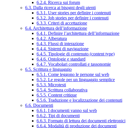
6.2.4. Ricerca sui forum
6.3. Dalla ricerca ai bisogni degli utenti
6.3.1. User stories per definire i contenuti
6.3.2. Job stories per definire i contenuti
6.3.3. Criteri di accettazione
6.4. Architettura dell’informazione
6.4.1. Definire l’architettura dell’informazione
6.4.2. Alberatura
6.4.3. Flussi di interazione
6.4.4. Sistemi di navigazione
6.4.5. Tipologie di contenuto (content type)
6.4.6. Ontologie e standard
6.4.7. Vocabolari controllati e tassonomie
6.5. Scrittura e linguaggio
6.5.1. Come leggono le persone sul web
6.5.2. Le regole per un linguaggio semplice
6.5.3. Microtesti
6.5.4. Scrittura collaborativa
6.5.5. Content critique
6.5.6. Traduzione e localizzazione dei contenuti
6.6. Documenti
6.6.1. I documenti vanno sul web
6.6.2. Tipi di documenti
6.6.3. Formato di lettura dei documenti elettronici
6.6.4. Modalità di produzione dei documenti