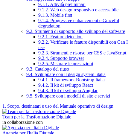
9.1.1. Attività preliminari
9.1.2. Web design responsivo e accessibile
9.1.3. Mobile first
9.1.4. Progressive enhancement e Graceful
degradation
9.2. Strumenti di supporto allo sviluppo del software
9.2.1. Feature detection
9.2.2. Verificare le feature disponibili con Can I
use
9.2.3. Strumenti e risorse per CSS e JavaScript
9.2.4. Supporto browser
9.2.5. Misurare le prestazioni
9.3. Catalogo del riuso
9.4. Sviluppare con il design system .italia
9.4.1. Il framework Bootstrap Italia
9.4.2. Il kit di sviluppo React
9.4.3. Il kit di sviluppo Angular
9.5. Sviluppare con i modelli di sito e servizi
1. Scopo, destinatari e uso del Manuale operativo di design
Team per la Trasformazione Digitale
in collaborazione con
Agenzia per l'Italia Digitale