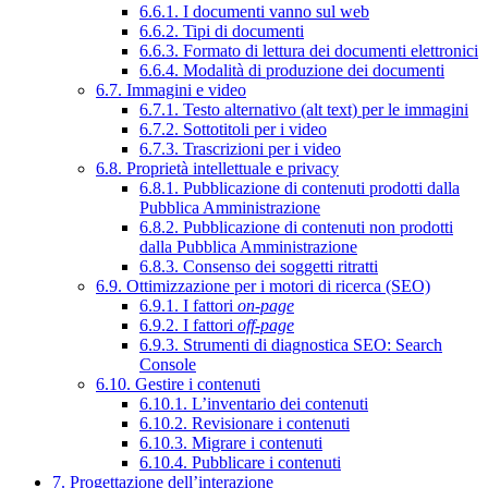
6.6.1. I documenti vanno sul web
6.6.2. Tipi di documenti
6.6.3. Formato di lettura dei documenti elettronici
6.6.4. Modalità di produzione dei documenti
6.7. Immagini e video
6.7.1. Testo alternativo (alt text) per le immagini
6.7.2. Sottotitoli per i video
6.7.3. Trascrizioni per i video
6.8. Proprietà intellettuale e privacy
6.8.1. Pubblicazione di contenuti prodotti dalla
Pubblica Amministrazione
6.8.2. Pubblicazione di contenuti non prodotti
dalla Pubblica Amministrazione
6.8.3. Consenso dei soggetti ritratti
6.9. Ottimizzazione per i motori di ricerca (SEO)
6.9.1. I fattori
on-page
6.9.2. I fattori
off-page
6.9.3. Strumenti di diagnostica SEO: Search
Console
6.10. Gestire i contenuti
6.10.1. L’inventario dei contenuti
6.10.2. Revisionare i contenuti
6.10.3. Migrare i contenuti
6.10.4. Pubblicare i contenuti
7. Progettazione dell’interazione