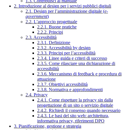
1.3. Contribuisci al manuale
2. Introduzione al design per i servizi pubblici digitali
2.1. Design per l’amministrazione digitale (
e-
government
)
2.2. L’approccio progettuale
2.2.1. Buone pratiche
2.2.2. Principi
2.3. Accessibilità
2.3.1. Definizione
2.3.2. Accessibilità by design
2.3.3. Principi per l’accessibilità
2.3.4. Linee guida e criteri di successo
2.3.5. Come rilasciare una dichiarazione di
accessibilità
2.3.6. Meccanismo di feedback e procedura di
attuazione
2.3.7. Obiettivi accessibilità
2.3.8. Normativa e approfondimenti
2.4. Privacy
2.4.1. Come rispettare la privacy sin dalla
progettazione di un sito o servizio digitale
2.4.2. Richiedi il consenso quando necessario
2.4.3. Le basi del sito web: architettura,
informativa privacy, riferimenti DPO
3. Pianificazione, gestione e strategia