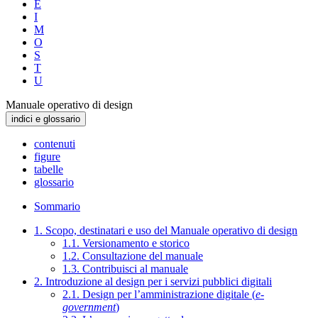
E
I
M
O
S
T
U
Manuale operativo di design
indici e glossario
contenuti
figure
tabelle
glossario
Sommario
1. Scopo, destinatari e uso del Manuale operativo di design
1.1. Versionamento e storico
1.2. Consultazione del manuale
1.3. Contribuisci al manuale
2. Introduzione al design per i servizi pubblici digitali
2.1. Design per l’amministrazione digitale (
e-
government
)