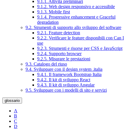
9.1.1. Attività preliminari
9.1.2. Web design responsivo e accessibile
9.1.3. Mobile first
9.1.4. Progressive enhancement e Graceful
degradation
9.2. Strumenti di supporto allo sviluppo del software
9.2.1. Feature detection
9.2.2. Verificare le feature disponibili con Can I
use
9.2.3. Strumenti e risorse per CSS e JavaScript
9.2.4. Supporto browser
9.2.5. Misurare le prestazioni
9.3. Catalogo del riuso
9.4. Sviluppare con il design system .italia
9.4.1. Il framework Bootstrap Italia
9.4.2. Il kit di sviluppo React
9.4.3. Il kit di sviluppo Angular
9.5. Sviluppare con i modelli di sito e servizi
glossario
A
B
C
D