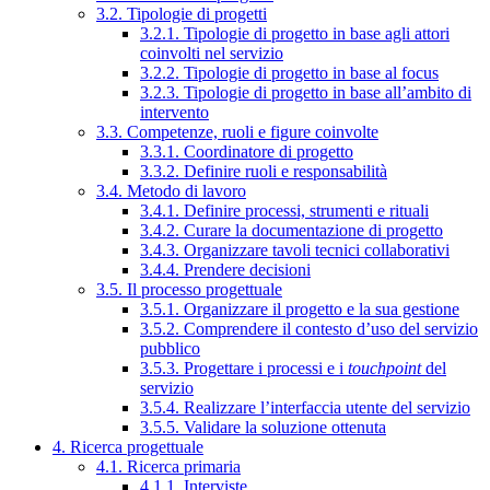
3.2. Tipologie di progetti
3.2.1. Tipologie di progetto in base agli attori
coinvolti nel servizio
3.2.2. Tipologie di progetto in base al focus
3.2.3. Tipologie di progetto in base all’ambito di
intervento
3.3. Competenze, ruoli e figure coinvolte
3.3.1. Coordinatore di progetto
3.3.2. Definire ruoli e responsabilità
3.4. Metodo di lavoro
3.4.1. Definire processi, strumenti e rituali
3.4.2. Curare la documentazione di progetto
3.4.3. Organizzare tavoli tecnici collaborativi
3.4.4. Prendere decisioni
3.5. Il processo progettuale
3.5.1. Organizzare il progetto e la sua gestione
3.5.2. Comprendere il contesto d’uso del servizio
pubblico
3.5.3. Progettare i processi e i
touchpoint
del
servizio
3.5.4. Realizzare l’interfaccia utente del servizio
3.5.5. Validare la soluzione ottenuta
4. Ricerca progettuale
4.1. Ricerca primaria
4.1.1. Interviste