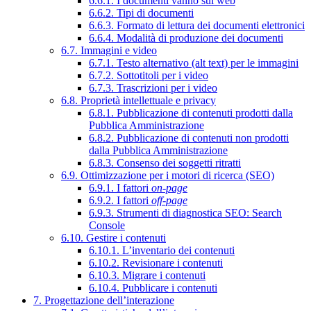
6.6.1. I documenti vanno sul web
6.6.2. Tipi di documenti
6.6.3. Formato di lettura dei documenti elettronici
6.6.4. Modalità di produzione dei documenti
6.7. Immagini e video
6.7.1. Testo alternativo (alt text) per le immagini
6.7.2. Sottotitoli per i video
6.7.3. Trascrizioni per i video
6.8. Proprietà intellettuale e privacy
6.8.1. Pubblicazione di contenuti prodotti dalla
Pubblica Amministrazione
6.8.2. Pubblicazione di contenuti non prodotti
dalla Pubblica Amministrazione
6.8.3. Consenso dei soggetti ritratti
6.9. Ottimizzazione per i motori di ricerca (SEO)
6.9.1. I fattori
on-page
6.9.2. I fattori
off-page
6.9.3. Strumenti di diagnostica SEO: Search
Console
6.10. Gestire i contenuti
6.10.1. L’inventario dei contenuti
6.10.2. Revisionare i contenuti
6.10.3. Migrare i contenuti
6.10.4. Pubblicare i contenuti
7. Progettazione dell’interazione