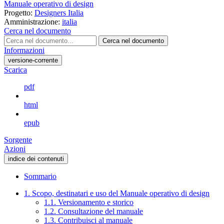
Manuale operativo di design
Progetto:
Designers Italia
Amministrazione:
italia
Cerca nel documento
Cerca nel documento
Informazioni
versione-corrente
Scarica
pdf
html
epub
Sorgente
Azioni
indice dei contenuti
Sommario
1. Scopo, destinatari e uso del Manuale operativo di design
1.1. Versionamento e storico
1.2. Consultazione del manuale
1.3. Contribuisci al manuale