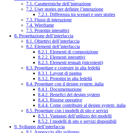
7.1. Caratteristiche dell’interazione
7.2. User stories per definire l’interazione
7.2.1. Differenza tra scenari e user stories
7.3. Flussi di interazione
7.4. Wireframe
7.5. Prototipi interattivi
8. Progettazione dell’interfaccia
8.1. Obiettivi dell’interfaccia
8.2. Elementi dell’interfaccia
8.2.1. Elementi di composizione
8.2.2. Elementi interattivi
8.2.3. Elementi testuali (microtesti)
8.3. Progettare e costruire in alta fedeltà
8.3.1. Layout di pagina
8.3.2. Prototipi in alta fedeltà
8.4. Progettare con il design system .italia
8.4.1. Documentazione
8.4.2. Benefici del design system
8.4.3. Risorse operative
8.4.4. Come contribuire al design system .italia
8.5. Progettare con i modelli di sito e servizi
8.5.1. Vantaggi dell’utilizzo dei modelli
8.5.2. I modelli di sito e servizi disponibili
9. Sviluppo dell’interfaccia
9.1. Approccio allo sviluppo