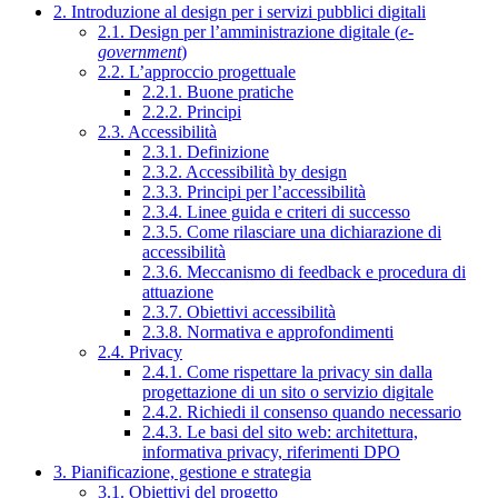
2. Introduzione al design per i servizi pubblici digitali
2.1. Design per l’amministrazione digitale (
e-
government
)
2.2. L’approccio progettuale
2.2.1. Buone pratiche
2.2.2. Principi
2.3. Accessibilità
2.3.1. Definizione
2.3.2. Accessibilità by design
2.3.3. Principi per l’accessibilità
2.3.4. Linee guida e criteri di successo
2.3.5. Come rilasciare una dichiarazione di
accessibilità
2.3.6. Meccanismo di feedback e procedura di
attuazione
2.3.7. Obiettivi accessibilità
2.3.8. Normativa e approfondimenti
2.4. Privacy
2.4.1. Come rispettare la privacy sin dalla
progettazione di un sito o servizio digitale
2.4.2. Richiedi il consenso quando necessario
2.4.3. Le basi del sito web: architettura,
informativa privacy, riferimenti DPO
3. Pianificazione, gestione e strategia
3.1. Obiettivi del progetto