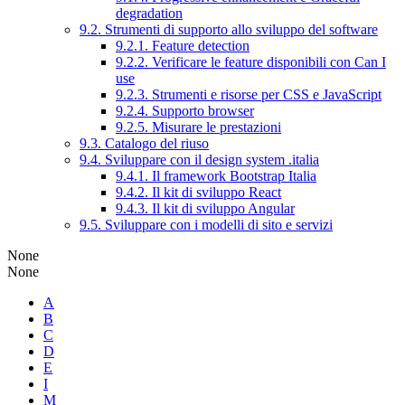
degradation
9.2. Strumenti di supporto allo sviluppo del software
9.2.1. Feature detection
9.2.2. Verificare le feature disponibili con Can I
use
9.2.3. Strumenti e risorse per CSS e JavaScript
9.2.4. Supporto browser
9.2.5. Misurare le prestazioni
9.3. Catalogo del riuso
9.4. Sviluppare con il design system .italia
9.4.1. Il framework Bootstrap Italia
9.4.2. Il kit di sviluppo React
9.4.3. Il kit di sviluppo Angular
9.5. Sviluppare con i modelli di sito e servizi
None
None
A
B
C
D
E
I
M