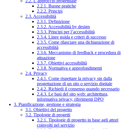
2.2. L’approccio progettuale
2.2.1. Buone pratiche
2.2.2. Principi
2.3. Accessibilità
2.3.1. Definizione
2.3.2. Accessibilità by design
2.3.3. Principi per l’accessibilità
2.3.4. Linee guida e criteri di successo
2.3.5. Come rilasciare una dichiarazione di
accessibilità
2.3.6. Meccanismo di feedback e procedura di
attuazione
2.3.7. Obiettivi accessibilità
2.3.8. Normativa e approfondimenti
2.4. Privacy
2.4.1. Come rispettare la privacy sin dalla
progettazione di un sito o servizio digitale
2.4.2. Richiedi il consenso quando necessario
2.4.3. Le basi del sito web: architettura,
informativa privacy, riferimenti DPO
3. Pianificazione, gestione e strategia
3.1. Obiettivi del progetto
3.2. Tipologie di progetti
3.2.1. Tipologie di progetto in base agli attori
coinvolti nel servizio