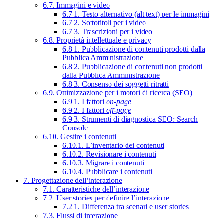
6.7. Immagini e video
6.7.1. Testo alternativo (alt text) per le immagini
6.7.2. Sottotitoli per i video
6.7.3. Trascrizioni per i video
6.8. Proprietà intellettuale e privacy
6.8.1. Pubblicazione di contenuti prodotti dalla
Pubblica Amministrazione
6.8.2. Pubblicazione di contenuti non prodotti
dalla Pubblica Amministrazione
6.8.3. Consenso dei soggetti ritratti
6.9. Ottimizzazione per i motori di ricerca (SEO)
6.9.1. I fattori
on-page
6.9.2. I fattori
off-page
6.9.3. Strumenti di diagnostica SEO: Search
Console
6.10. Gestire i contenuti
6.10.1. L’inventario dei contenuti
6.10.2. Revisionare i contenuti
6.10.3. Migrare i contenuti
6.10.4. Pubblicare i contenuti
7. Progettazione dell’interazione
7.1. Caratteristiche dell’interazione
7.2. User stories per definire l’interazione
7.2.1. Differenza tra scenari e user stories
7.3. Flussi di interazione