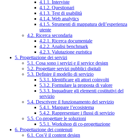
4.1.1. Interviste
4.1.2. Questionari
4.1.3. Test di usabilità
4.1.4. Web analytics
4.1.5. Strumenti di mappatura dell’esperienza
utente
4.2. Ricerca secondaria
4.2.1. Ricerca documentale
4.2.2. Analisi benchmark
4.2.3. Valutazione euristica
5. Progettazione dei servizi
5.1. Cosa sono i servizi e il service design
5.2. Progettare servizi pubblici digitali
5.3. Definire il modello di servizio
5.3.1. Identificare gli attori coinvolti
5.3.2. Formulare la proposta di valore
5.3.3. Inquadrare gli elementi costitutivi del
servizio
5.4. Descrivere il funzionamento del servizio
5.4.1. Mappare l’ecosistema
5.4.2. Rappresentare i flussi di servizio
5.5. Co-progettare le soluzioni
5.5.1. Workshop di co-progettazione
6. Progettazione dei contenuti
6.1. Cos’è il content design