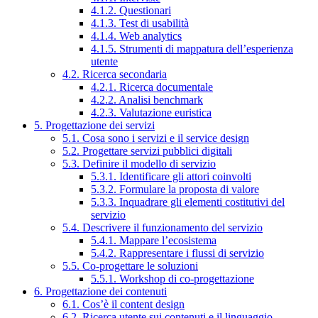
4.1.2. Questionari
4.1.3. Test di usabilità
4.1.4. Web analytics
4.1.5. Strumenti di mappatura dell’esperienza
utente
4.2. Ricerca secondaria
4.2.1. Ricerca documentale
4.2.2. Analisi benchmark
4.2.3. Valutazione euristica
5. Progettazione dei servizi
5.1. Cosa sono i servizi e il service design
5.2. Progettare servizi pubblici digitali
5.3. Definire il modello di servizio
5.3.1. Identificare gli attori coinvolti
5.3.2. Formulare la proposta di valore
5.3.3. Inquadrare gli elementi costitutivi del
servizio
5.4. Descrivere il funzionamento del servizio
5.4.1. Mappare l’ecosistema
5.4.2. Rappresentare i flussi di servizio
5.5. Co-progettare le soluzioni
5.5.1. Workshop di co-progettazione
6. Progettazione dei contenuti
6.1. Cos’è il content design
6.2. Ricerca utente sui contenuti e il linguaggio