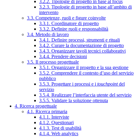
3.2.2. Tipologie di progetto in base al focus
3.2.3. Tipologie di progetto in base all’ambito di
intervento
3.3. Competenze, ruoli e figure coinvolte
3.3.1. Coordinatore di progetto
3.3.2. Definire ruoli e responsabilità
3.4. Metodo di lavoro
3.4.1. Definire processi, strumenti e rituali
3.4.2. Curare la documentazione di progetto
3.4.3. Organizzare tavoli tecnici collaborativi
3.4.4. Prendere decisioni
3.5. Il processo progettuale
3.5.1. Organizzare il progetto e la sua gestione
3.5.2. Comprendere il contesto d’uso del servizio
pubblico
3.5.3. Progettare i processi e i
touchpoint
del
servizio
3.5.4. Realizzare l’interfaccia utente del servizio
3.5.5. Validare la soluzione ottenuta
4. Ricerca progettuale
4.1. Ricerca primaria
4.1.1. Interviste
4.1.2. Questionari
4.1.3. Test di usabilità
4.1.4. Web analytics