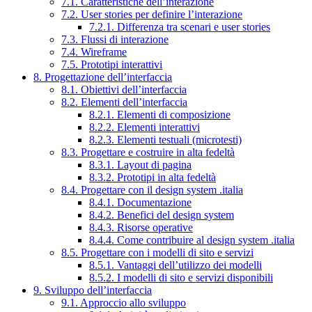
7.1. Caratteristiche dell’interazione
7.2. User stories per definire l’interazione
7.2.1. Differenza tra scenari e user stories
7.3. Flussi di interazione
7.4. Wireframe
7.5. Prototipi interattivi
8. Progettazione dell’interfaccia
8.1. Obiettivi dell’interfaccia
8.2. Elementi dell’interfaccia
8.2.1. Elementi di composizione
8.2.2. Elementi interattivi
8.2.3. Elementi testuali (microtesti)
8.3. Progettare e costruire in alta fedeltà
8.3.1. Layout di pagina
8.3.2. Prototipi in alta fedeltà
8.4. Progettare con il design system .italia
8.4.1. Documentazione
8.4.2. Benefici del design system
8.4.3. Risorse operative
8.4.4. Come contribuire al design system .italia
8.5. Progettare con i modelli di sito e servizi
8.5.1. Vantaggi dell’utilizzo dei modelli
8.5.2. I modelli di sito e servizi disponibili
9. Sviluppo dell’interfaccia
9.1. Approccio allo sviluppo