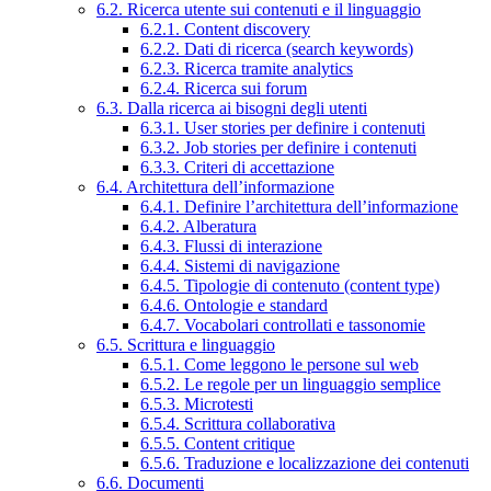
6.2. Ricerca utente sui contenuti e il linguaggio
6.2.1. Content discovery
6.2.2. Dati di ricerca (search keywords)
6.2.3. Ricerca tramite analytics
6.2.4. Ricerca sui forum
6.3. Dalla ricerca ai bisogni degli utenti
6.3.1. User stories per definire i contenuti
6.3.2. Job stories per definire i contenuti
6.3.3. Criteri di accettazione
6.4. Architettura dell’informazione
6.4.1. Definire l’architettura dell’informazione
6.4.2. Alberatura
6.4.3. Flussi di interazione
6.4.4. Sistemi di navigazione
6.4.5. Tipologie di contenuto (content type)
6.4.6. Ontologie e standard
6.4.7. Vocabolari controllati e tassonomie
6.5. Scrittura e linguaggio
6.5.1. Come leggono le persone sul web
6.5.2. Le regole per un linguaggio semplice
6.5.3. Microtesti
6.5.4. Scrittura collaborativa
6.5.5. Content critique
6.5.6. Traduzione e localizzazione dei contenuti
6.6. Documenti