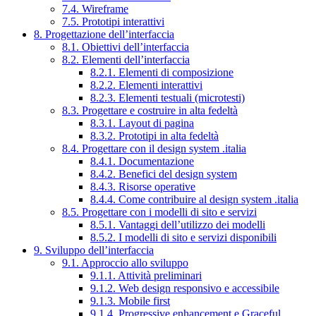
7.4. Wireframe
7.5. Prototipi interattivi
8. Progettazione dell’interfaccia
8.1. Obiettivi dell’interfaccia
8.2. Elementi dell’interfaccia
8.2.1. Elementi di composizione
8.2.2. Elementi interattivi
8.2.3. Elementi testuali (microtesti)
8.3. Progettare e costruire in alta fedeltà
8.3.1. Layout di pagina
8.3.2. Prototipi in alta fedeltà
8.4. Progettare con il design system .italia
8.4.1. Documentazione
8.4.2. Benefici del design system
8.4.3. Risorse operative
8.4.4. Come contribuire al design system .italia
8.5. Progettare con i modelli di sito e servizi
8.5.1. Vantaggi dell’utilizzo dei modelli
8.5.2. I modelli di sito e servizi disponibili
9. Sviluppo dell’interfaccia
9.1. Approccio allo sviluppo
9.1.1. Attività preliminari
9.1.2. Web design responsivo e accessibile
9.1.3. Mobile first
9.1.4. Progressive enhancement e Graceful