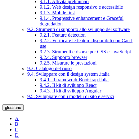
9.1.1. Attività preliminari
9.1.2. Web design responsivo e accessibile
9.1.3. Mobile first
9.1.4. Progressive enhancement e Graceful
degradation
9.2. Strumenti di supporto allo sviluppo del software
9.2.1. Feature detection
9.2.2. Verificare le feature disponibili con Can I
use
9.2.3. Strumenti e risorse per CSS e JavaScript
9.2.4. Supporto browser
9.2.5. Misurare le prestazioni
9.3. Catalogo del riuso
9.4. Sviluppare con il design system .italia
9.4.1. Il framework Bootstrap Italia
9.4.2. Il kit di sviluppo React
9.4.3. Il kit di sviluppo Angular
9.5. Sviluppare con i modelli di sito e servizi
glossario
A
B
C
D