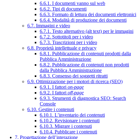
6.6.1. I documenti vanno sul web
6.6.2. Tipi di documenti
6.6.3. Formato di lettura dei documenti elettronici
6.6.4. Modalità di produzione dei documenti
6.7. Immagini e video
6.7.1. Testo alternativo (alt text) per le immagini
6.7.2. Sottotitoli per i video
6.7.3. Trascrizioni per i video
6.8. Proprietà intellettuale e privacy
6.8.1. Pubblicazione di contenuti prodotti dalla
Pubblica Amministrazione
6.8.2. Pubblicazione di contenuti non prodotti
dalla Pubblica Amministrazione
6.8.3. Consenso dei soggetti ritratti
6.9. Ottimizzazione per i motori di ricerca (SEO)
6.9.1. I fattori
on-page
6.9.2. I fattori
off-page
6.9.3. Strumenti di diagnostica SEO: Search
Console
6.10. Gestire i contenuti
6.10.1. L’inventario dei contenuti
6.10.2. Revisionare i contenuti
6.10.3. Migrare i contenuti
6.10.4. Pubblicare i contenuti
7. Progettazione dell’interazione