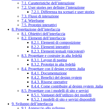
7.1. Caratteristiche dell’interazione
7.2. User stories per definire l’interazione
7.2.1. Differenza tra scenari e user stories
7.3. Flussi di interazione
7.4. Wireframe
7.5. Prototipi interattivi
8. Progettazione dell’interfaccia
8.1. Obiettivi dell’interfaccia
8.2. Elementi dell’interfaccia
8.2.1. Elementi di composizione
8.2.2. Elementi interattivi
8.2.3. Elementi testuali (microtesti)
8.3. Progettare e costruire in alta fedeltà
8.3.1. Layout di pagina
8.3.2. Prototipi in alta fedeltà
8.4. Progettare con il design system .italia
8.4.1. Documentazione
8.4.2. Benefici del design system
8.4.3. Risorse operative
8.4.4. Come contribuire al design system .italia
8.5. Progettare con i modelli di sito e servizi
8.5.1. Vantaggi dell’utilizzo dei modelli
8.5.2. I modelli di sito e servizi disponibili
9. Sviluppo dell’interfaccia
9.1. Approccio allo sviluppo