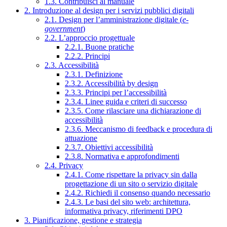
1.3. Contribuisci al manuale
2. Introduzione al design per i servizi pubblici digitali
2.1. Design per l’amministrazione digitale (
e-
government
)
2.2. L’approccio progettuale
2.2.1. Buone pratiche
2.2.2. Principi
2.3. Accessibilità
2.3.1. Definizione
2.3.2. Accessibilità by design
2.3.3. Principi per l’accessibilità
2.3.4. Linee guida e criteri di successo
2.3.5. Come rilasciare una dichiarazione di
accessibilità
2.3.6. Meccanismo di feedback e procedura di
attuazione
2.3.7. Obiettivi accessibilità
2.3.8. Normativa e approfondimenti
2.4. Privacy
2.4.1. Come rispettare la privacy sin dalla
progettazione di un sito o servizio digitale
2.4.2. Richiedi il consenso quando necessario
2.4.3. Le basi del sito web: architettura,
informativa privacy, riferimenti DPO
3. Pianificazione, gestione e strategia