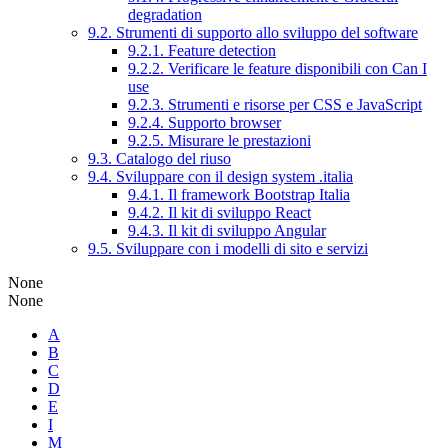
degradation
9.2. Strumenti di supporto allo sviluppo del software
9.2.1. Feature detection
9.2.2. Verificare le feature disponibili con Can I
use
9.2.3. Strumenti e risorse per CSS e JavaScript
9.2.4. Supporto browser
9.2.5. Misurare le prestazioni
9.3. Catalogo del riuso
9.4. Sviluppare con il design system .italia
9.4.1. Il framework Bootstrap Italia
9.4.2. Il kit di sviluppo React
9.4.3. Il kit di sviluppo Angular
9.5. Sviluppare con i modelli di sito e servizi
None
None
A
B
C
D
E
I
M