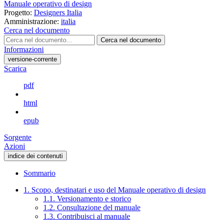
Manuale operativo di design
Progetto:
Designers Italia
Amministrazione:
italia
Cerca nel documento
Cerca nel documento
Informazioni
versione-corrente
Scarica
pdf
html
epub
Sorgente
Azioni
indice dei contenuti
Sommario
1. Scopo, destinatari e uso del Manuale operativo di design
1.1. Versionamento e storico
1.2. Consultazione del manuale
1.3. Contribuisci al manuale