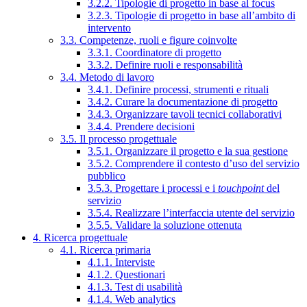
3.2.2. Tipologie di progetto in base al focus
3.2.3. Tipologie di progetto in base all’ambito di
intervento
3.3. Competenze, ruoli e figure coinvolte
3.3.1. Coordinatore di progetto
3.3.2. Definire ruoli e responsabilità
3.4. Metodo di lavoro
3.4.1. Definire processi, strumenti e rituali
3.4.2. Curare la documentazione di progetto
3.4.3. Organizzare tavoli tecnici collaborativi
3.4.4. Prendere decisioni
3.5. Il processo progettuale
3.5.1. Organizzare il progetto e la sua gestione
3.5.2. Comprendere il contesto d’uso del servizio
pubblico
3.5.3. Progettare i processi e i
touchpoint
del
servizio
3.5.4. Realizzare l’interfaccia utente del servizio
3.5.5. Validare la soluzione ottenuta
4. Ricerca progettuale
4.1. Ricerca primaria
4.1.1. Interviste
4.1.2. Questionari
4.1.3. Test di usabilità
4.1.4. Web analytics