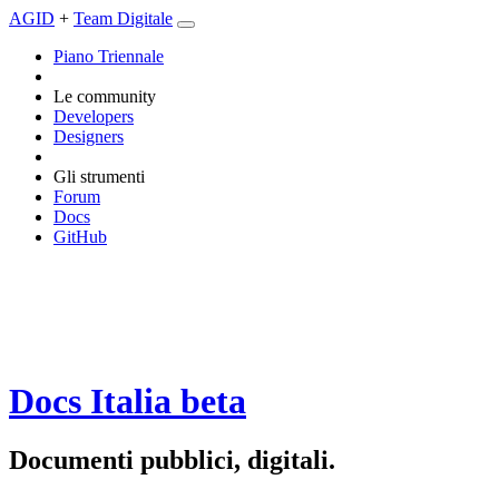
AGID
+
Team Digitale
Piano Triennale
Le community
Developers
Designers
Gli strumenti
Forum
Docs
GitHub
Docs Italia
beta
Documenti pubblici, digitali.