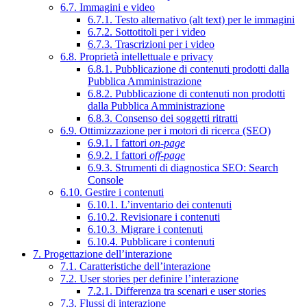
6.7. Immagini e video
6.7.1. Testo alternativo (alt text) per le immagini
6.7.2. Sottotitoli per i video
6.7.3. Trascrizioni per i video
6.8. Proprietà intellettuale e privacy
6.8.1. Pubblicazione di contenuti prodotti dalla
Pubblica Amministrazione
6.8.2. Pubblicazione di contenuti non prodotti
dalla Pubblica Amministrazione
6.8.3. Consenso dei soggetti ritratti
6.9. Ottimizzazione per i motori di ricerca (SEO)
6.9.1. I fattori
on-page
6.9.2. I fattori
off-page
6.9.3. Strumenti di diagnostica SEO: Search
Console
6.10. Gestire i contenuti
6.10.1. L’inventario dei contenuti
6.10.2. Revisionare i contenuti
6.10.3. Migrare i contenuti
6.10.4. Pubblicare i contenuti
7. Progettazione dell’interazione
7.1. Caratteristiche dell’interazione
7.2. User stories per definire l’interazione
7.2.1. Differenza tra scenari e user stories
7.3. Flussi di interazione