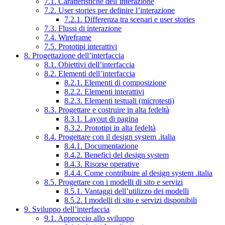
7.1. Caratteristiche dell’interazione
7.2. User stories per definire l’interazione
7.2.1. Differenza tra scenari e user stories
7.3. Flussi di interazione
7.4. Wireframe
7.5. Prototipi interattivi
8. Progettazione dell’interfaccia
8.1. Obiettivi dell’interfaccia
8.2. Elementi dell’interfaccia
8.2.1. Elementi di composizione
8.2.2. Elementi interattivi
8.2.3. Elementi testuali (microtesti)
8.3. Progettare e costruire in alta fedeltà
8.3.1. Layout di pagina
8.3.2. Prototipi in alta fedeltà
8.4. Progettare con il design system .italia
8.4.1. Documentazione
8.4.2. Benefici del design system
8.4.3. Risorse operative
8.4.4. Come contribuire al design system .italia
8.5. Progettare con i modelli di sito e servizi
8.5.1. Vantaggi dell’utilizzo dei modelli
8.5.2. I modelli di sito e servizi disponibili
9. Sviluppo dell’interfaccia
9.1. Approccio allo sviluppo