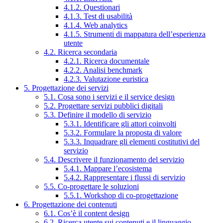
4.1.2. Questionari
4.1.3. Test di usabilità
4.1.4. Web analytics
4.1.5. Strumenti di mappatura dell’esperienza
utente
4.2. Ricerca secondaria
4.2.1. Ricerca documentale
4.2.2. Analisi benchmark
4.2.3. Valutazione euristica
5. Progettazione dei servizi
5.1. Cosa sono i servizi e il service design
5.2. Progettare servizi pubblici digitali
5.3. Definire il modello di servizio
5.3.1. Identificare gli attori coinvolti
5.3.2. Formulare la proposta di valore
5.3.3. Inquadrare gli elementi costitutivi del
servizio
5.4. Descrivere il funzionamento del servizio
5.4.1. Mappare l’ecosistema
5.4.2. Rappresentare i flussi di servizio
5.5. Co-progettare le soluzioni
5.5.1. Workshop di co-progettazione
6. Progettazione dei contenuti
6.1. Cos’è il content design
6.2. Ricerca utente sui contenuti e il linguaggio