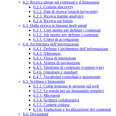
6.2. Ricerca utente sui contenuti e il linguaggio
6.2.1. Content discovery
6.2.2. Dati di ricerca (search keywords)
6.2.3. Ricerca tramite analytics
6.2.4. Ricerca sui forum
6.3. Dalla ricerca ai bisogni degli utenti
6.3.1. User stories per definire i contenuti
6.3.2. Job stories per definire i contenuti
6.3.3. Criteri di accettazione
6.4. Architettura dell’informazione
6.4.1. Definire l’architettura dell’informazione
6.4.2. Alberatura
6.4.3. Flussi di interazione
6.4.4. Sistemi di navigazione
6.4.5. Tipologie di contenuto (content type)
6.4.6. Ontologie e standard
6.4.7. Vocabolari controllati e tassonomie
6.5. Scrittura e linguaggio
6.5.1. Come leggono le persone sul web
6.5.2. Le regole per un linguaggio semplice
6.5.3. Microtesti
6.5.4. Scrittura collaborativa
6.5.5. Content critique
6.5.6. Traduzione e localizzazione dei contenuti
6.6. Documenti