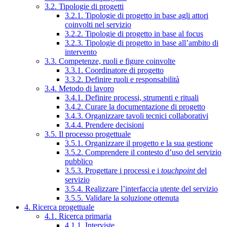
3.2. Tipologie di progetti
3.2.1. Tipologie di progetto in base agli attori
coinvolti nel servizio
3.2.2. Tipologie di progetto in base al focus
3.2.3. Tipologie di progetto in base all’ambito di
intervento
3.3. Competenze, ruoli e figure coinvolte
3.3.1. Coordinatore di progetto
3.3.2. Definire ruoli e responsabilità
3.4. Metodo di lavoro
3.4.1. Definire processi, strumenti e rituali
3.4.2. Curare la documentazione di progetto
3.4.3. Organizzare tavoli tecnici collaborativi
3.4.4. Prendere decisioni
3.5. Il processo progettuale
3.5.1. Organizzare il progetto e la sua gestione
3.5.2. Comprendere il contesto d’uso del servizio
pubblico
3.5.3. Progettare i processi e i
touchpoint
del
servizio
3.5.4. Realizzare l’interfaccia utente del servizio
3.5.5. Validare la soluzione ottenuta
4. Ricerca progettuale
4.1. Ricerca primaria
4.1.1. Interviste