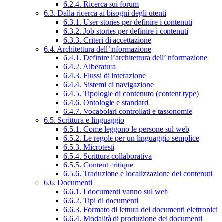
6.2.4. Ricerca sui forum
6.3. Dalla ricerca ai bisogni degli utenti
6.3.1. User stories per definire i contenuti
6.3.2. Job stories per definire i contenuti
6.3.3. Criteri di accettazione
6.4. Architettura dell’informazione
6.4.1. Definire l’architettura dell’informazione
6.4.2. Alberatura
6.4.3. Flussi di interazione
6.4.4. Sistemi di navigazione
6.4.5. Tipologie di contenuto (content type)
6.4.6. Ontologie e standard
6.4.7. Vocabolari controllati e tassonomie
6.5. Scrittura e linguaggio
6.5.1. Come leggono le persone sul web
6.5.2. Le regole per un linguaggio semplice
6.5.3. Microtesti
6.5.4. Scrittura collaborativa
6.5.5. Content critique
6.5.6. Traduzione e localizzazione dei contenuti
6.6. Documenti
6.6.1. I documenti vanno sul web
6.6.2. Tipi di documenti
6.6.3. Formato di lettura dei documenti elettronici
6.6.4. Modalità di produzione dei documenti