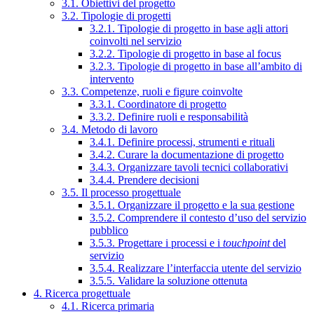
3.1. Obiettivi del progetto
3.2. Tipologie di progetti
3.2.1. Tipologie di progetto in base agli attori
coinvolti nel servizio
3.2.2. Tipologie di progetto in base al focus
3.2.3. Tipologie di progetto in base all’ambito di
intervento
3.3. Competenze, ruoli e figure coinvolte
3.3.1. Coordinatore di progetto
3.3.2. Definire ruoli e responsabilità
3.4. Metodo di lavoro
3.4.1. Definire processi, strumenti e rituali
3.4.2. Curare la documentazione di progetto
3.4.3. Organizzare tavoli tecnici collaborativi
3.4.4. Prendere decisioni
3.5. Il processo progettuale
3.5.1. Organizzare il progetto e la sua gestione
3.5.2. Comprendere il contesto d’uso del servizio
pubblico
3.5.3. Progettare i processi e i
touchpoint
del
servizio
3.5.4. Realizzare l’interfaccia utente del servizio
3.5.5. Validare la soluzione ottenuta
4. Ricerca progettuale
4.1. Ricerca primaria