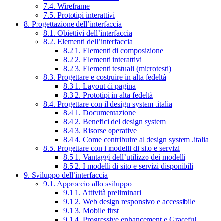
7.4. Wireframe
7.5. Prototipi interattivi
8. Progettazione dell’interfaccia
8.1. Obiettivi dell’interfaccia
8.2. Elementi dell’interfaccia
8.2.1. Elementi di composizione
8.2.2. Elementi interattivi
8.2.3. Elementi testuali (microtesti)
8.3. Progettare e costruire in alta fedeltà
8.3.1. Layout di pagina
8.3.2. Prototipi in alta fedeltà
8.4. Progettare con il design system .italia
8.4.1. Documentazione
8.4.2. Benefici del design system
8.4.3. Risorse operative
8.4.4. Come contribuire al design system .italia
8.5. Progettare con i modelli di sito e servizi
8.5.1. Vantaggi dell’utilizzo dei modelli
8.5.2. I modelli di sito e servizi disponibili
9. Sviluppo dell’interfaccia
9.1. Approccio allo sviluppo
9.1.1. Attività preliminari
9.1.2. Web design responsivo e accessibile
9.1.3. Mobile first
9.1.4. Progressive enhancement e Graceful