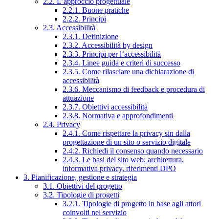
2.2. L’approccio progettuale
2.2.1. Buone pratiche
2.2.2. Principi
2.3. Accessibilità
2.3.1. Definizione
2.3.2. Accessibilità by design
2.3.3. Principi per l’accessibilità
2.3.4. Linee guida e criteri di successo
2.3.5. Come rilasciare una dichiarazione di
accessibilità
2.3.6. Meccanismo di feedback e procedura di
attuazione
2.3.7. Obiettivi accessibilità
2.3.8. Normativa e approfondimenti
2.4. Privacy
2.4.1. Come rispettare la privacy sin dalla
progettazione di un sito o servizio digitale
2.4.2. Richiedi il consenso quando necessario
2.4.3. Le basi del sito web: architettura,
informativa privacy, riferimenti DPO
3. Pianificazione, gestione e strategia
3.1. Obiettivi del progetto
3.2. Tipologie di progetti
3.2.1. Tipologie di progetto in base agli attori
coinvolti nel servizio