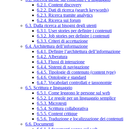
6.2.1. Content discovery
6.2.2. Dati di ricerca (search keywords)
6.2.3. Ricerca tramite analytics
6.2.4. Ricerca sui forum
6.3. Dalla ricerca ai bisogni degli utenti
6.3.1. User stories per definire i contenuti
6.3.2. Job stories per definire i contenuti
6.3.3. Criteri di accettazione
6.4. Architettura dell’informazione
6.4.1. Definire l’architettura dell’informazione
6.4.2. Alberatura
6.4.3. Flussi di interazione
6.4.4. Sistemi di navigazione
6.4.5. Tipologie di contenuto (content type)
6.4.6. Ontologie e standard
6.4.7. Vocabolari controllati e tassonomie
6.5. Scrittura e linguaggio
6.5.1. Come leggono le persone sul web
6.5.2. Le regole per un linguaggio semplice
6.5.3. Microtesti
6.5.4. Scrittura collaborativa
6.5.5. Content critique
6.5.6. Traduzione e localizzazione dei contenuti
6.6. Documenti