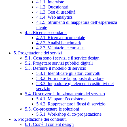
4.1.1. Interviste
4.1.2. Questionari
4.1.3. Test di usabilità
4.1.4. Web analytics
4.1.5. Strumenti di mappatura dell’esperienza
utente
4.2. Ricerca secondaria
4.2.1. Ricerca documentale
4.2.2. Analisi benchmark
4.2.3. Valutazione euristica
5. Progettazione dei servizi
5.1. Cosa sono i servizi e il service design
5.2. Progettare servizi pubblici digitali
5.3. Definire il modello di servizio
5.3.1. Identificare gli attori coinvolti
5.3.2. Formulare la proposta di valore
5.3.3. Inquadrare gli elementi costitutivi del
servizio
5.4. Descrivere il funzionamento del servizio
5.4.1. Mappare l’ecosistema
5.4.2. Rappresentare i flussi di servizio
5.5. Co-progettare le soluzioni
5.5.1. Workshop di co-progettazione
6. Progettazione dei contenuti
6.1. Cos’è il content design