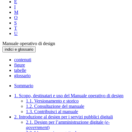
E
I
M
O
S
T
U
Manuale operativo di design
indici e glossario
contenuti
figure
tabelle
glossario
Sommario
1. Scopo, destinatari e uso del Manuale operativo di design
1.1. Versionamento e storico
1.2. Consultazione del manuale
1.3. Contribuisci al manuale
2. Introduzione al design per i servizi pubblici digitali
2.1. Design per l’amministrazione digitale (
e-
government
)