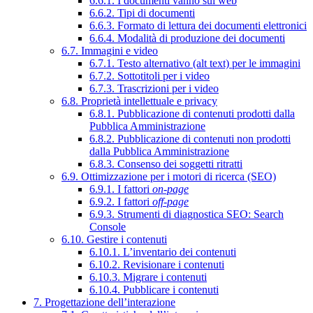
6.6.1. I documenti vanno sul web
6.6.2. Tipi di documenti
6.6.3. Formato di lettura dei documenti elettronici
6.6.4. Modalità di produzione dei documenti
6.7. Immagini e video
6.7.1. Testo alternativo (alt text) per le immagini
6.7.2. Sottotitoli per i video
6.7.3. Trascrizioni per i video
6.8. Proprietà intellettuale e privacy
6.8.1. Pubblicazione di contenuti prodotti dalla
Pubblica Amministrazione
6.8.2. Pubblicazione di contenuti non prodotti
dalla Pubblica Amministrazione
6.8.3. Consenso dei soggetti ritratti
6.9. Ottimizzazione per i motori di ricerca (SEO)
6.9.1. I fattori
on-page
6.9.2. I fattori
off-page
6.9.3. Strumenti di diagnostica SEO: Search
Console
6.10. Gestire i contenuti
6.10.1. L’inventario dei contenuti
6.10.2. Revisionare i contenuti
6.10.3. Migrare i contenuti
6.10.4. Pubblicare i contenuti
7. Progettazione dell’interazione