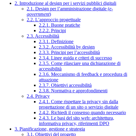
2. Introduzione al design per i servizi pubblici digitali
2.1. Design per l’amministrazione digitale (
e-
government
)
2.2. L’approccio progettuale
2.2.1. Buone pratiche
2.2.2. Principi
2.3. Accessibilità
2.3.1. Definizione
2.3.2. Accessibilità by design
2.3.3. Principi per l’accessibilità
2.3.4. Linee guida e criteri di successo
2.3.5. Come rilasciare una dichiarazione di
accessibilità
2.3.6. Meccanismo di feedback e procedura di
attuazione
2.3.7. Obiettivi accessibilità
2.3.8. Normativa e approfondimenti
2.4. Privacy
2.4.1. Come rispettare la privacy sin dalla
progettazione di un sito o servizio digitale
2.4.2. Richiedi il consenso quando necessario
2.4.3. Le basi del sito web: architettura,
informativa privacy, riferimenti DPO
3. Pianificazione, gestione e strategia
3.1. Obiettivi del progetto