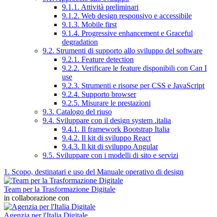
9.1.1. Attività preliminari
9.1.2. Web design responsivo e accessibile
9.1.3. Mobile first
9.1.4. Progressive enhancement e Graceful
degradation
9.2. Strumenti di supporto allo sviluppo del software
9.2.1. Feature detection
9.2.2. Verificare le feature disponibili con Can I
use
9.2.3. Strumenti e risorse per CSS e JavaScript
9.2.4. Supporto browser
9.2.5. Misurare le prestazioni
9.3. Catalogo del riuso
9.4. Sviluppare con il design system .italia
9.4.1. Il framework Bootstrap Italia
9.4.2. Il kit di sviluppo React
9.4.3. Il kit di sviluppo Angular
9.5. Sviluppare con i modelli di sito e servizi
1. Scopo, destinatari e uso del Manuale operativo di design
Team per la Trasformazione Digitale
in collaborazione con
Agenzia per l'Italia Digitale