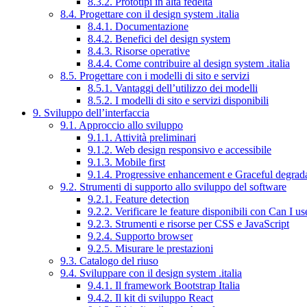
8.3.2. Prototipi in alta fedeltà
8.4. Progettare con il design system .italia
8.4.1. Documentazione
8.4.2. Benefici del design system
8.4.3. Risorse operative
8.4.4. Come contribuire al design system .italia
8.5. Progettare con i modelli di sito e servizi
8.5.1. Vantaggi dell’utilizzo dei modelli
8.5.2. I modelli di sito e servizi disponibili
9. Sviluppo dell’interfaccia
9.1. Approccio allo sviluppo
9.1.1. Attività preliminari
9.1.2. Web design responsivo e accessibile
9.1.3. Mobile first
9.1.4. Progressive enhancement e Graceful degrad
9.2. Strumenti di supporto allo sviluppo del software
9.2.1. Feature detection
9.2.2. Verificare le feature disponibili con Can I us
9.2.3. Strumenti e risorse per CSS e JavaScript
9.2.4. Supporto browser
9.2.5. Misurare le prestazioni
9.3. Catalogo del riuso
9.4. Sviluppare con il design system .italia
9.4.1. Il framework Bootstrap Italia
9.4.2. Il kit di sviluppo React