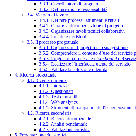
3.3.1. Coordinatore di progetto
3.3.2. Definire ruoli e responsabilità
3.4. Metodo di lavoro
3.4.1. Definire processi, strumenti e rituali
3.4.2. Curare la documentazione di progetto
3.4.3. Organizzare tavoli tecnici collaborativi
3.4.4. Prendere decisioni
3.5. Il processo progettuale
3.5.1. Organizzare il progetto e la sua gestione
3.5.2. Comprendere il contesto d’uso del servizio 
3.5.3. Progettare i processi e i
touchpoint
del servi
3.5.4. Realizzare l’interfaccia utente del servizio
3.5.5. Validare la soluzione ottenuta
4. Ricerca progettuale
4.1. Ricerca primaria
4.1.1. Interviste
4.1.2. Questionari
4.1.3. Test di usabilità
4.1.4. Web analytics
4.1.5. Strumenti di mappatura dell’esperienza uten
4.2. Ricerca secondaria
4.2.1. Ricerca documentale
4.2.2. Analisi benchmark
4.2.3. Valutazione euristica
5. Progettazione dei servizi