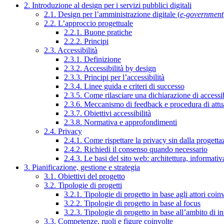
2. Introduzione al design per i servizi pubblici digitali
2.1. Design per l’amministrazione digitale (
e-government
2.2. L’approccio progettuale
2.2.1. Buone pratiche
2.2.2. Principi
2.3. Accessibilità
2.3.1. Definizione
2.3.2. Accessibilità by design
2.3.3. Principi per l’accessibilità
2.3.4. Linee guida e criteri di successo
2.3.5. Come rilasciare una dichiarazione di accessib
2.3.6. Meccanismo di feedback e procedura di attu
2.3.7. Obiettivi accessibilità
2.3.8. Normativa e approfondimenti
2.4. Privacy
2.4.1. Come rispettare la privacy sin dalla progettaz
2.4.2. Richiedi il consenso quando necessario
2.4.3. Le basi del sito web: architettura, informati
3. Pianificazione, gestione e strategia
3.1. Obiettivi del progetto
3.2. Tipologie di progetti
3.2.1. Tipologie di progetto in base agli attori coinv
3.2.2. Tipologie di progetto in base al focus
3.2.3. Tipologie di progetto in base all’ambito di i
3.3. Competenze, ruoli e figure coinvolte