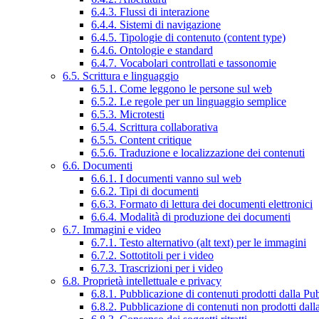
6.4.3. Flussi di interazione
6.4.4. Sistemi di navigazione
6.4.5. Tipologie di contenuto (content type)
6.4.6. Ontologie e standard
6.4.7. Vocabolari controllati e tassonomie
6.5. Scrittura e linguaggio
6.5.1. Come leggono le persone sul web
6.5.2. Le regole per un linguaggio semplice
6.5.3. Microtesti
6.5.4. Scrittura collaborativa
6.5.5. Content critique
6.5.6. Traduzione e localizzazione dei contenuti
6.6. Documenti
6.6.1. I documenti vanno sul web
6.6.2. Tipi di documenti
6.6.3. Formato di lettura dei documenti elettronici
6.6.4. Modalità di produzione dei documenti
6.7. Immagini e video
6.7.1. Testo alternativo (alt text) per le immagini
6.7.2. Sottotitoli per i video
6.7.3. Trascrizioni per i video
6.8. Proprietà intellettuale e privacy
6.8.1. Pubblicazione di contenuti prodotti dalla P
6.8.2. Pubblicazione di contenuti non prodotti dal