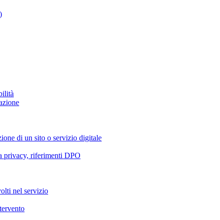
)
ilità
azione
ione di un sito o servizio digitale
va privacy, riferimenti DPO
olti nel servizio
ntervento