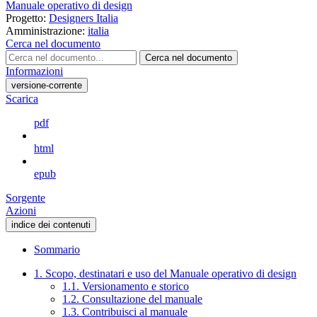
Manuale operativo di design
Progetto:
Designers Italia
Amministrazione:
italia
Cerca nel documento
Cerca nel documento
Informazioni
versione-corrente
Scarica
pdf
html
epub
Sorgente
Azioni
indice dei contenuti
Sommario
1. Scopo, destinatari e uso del Manuale operativo di design
1.1. Versionamento e storico
1.2. Consultazione del manuale
1.3. Contribuisci al manuale