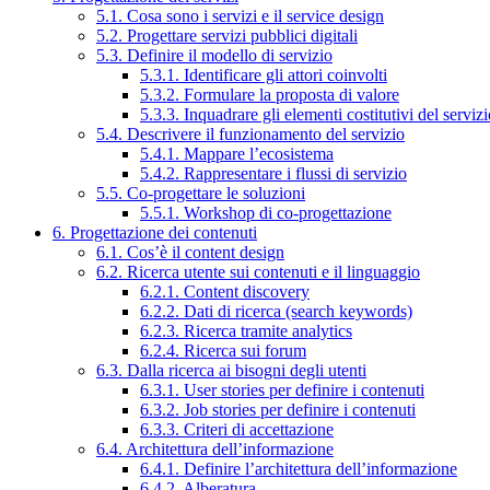
5.1. Cosa sono i servizi e il service design
5.2. Progettare servizi pubblici digitali
5.3. Definire il modello di servizio
5.3.1. Identificare gli attori coinvolti
5.3.2. Formulare la proposta di valore
5.3.3. Inquadrare gli elementi costitutivi del serviz
5.4. Descrivere il funzionamento del servizio
5.4.1. Mappare l’ecosistema
5.4.2. Rappresentare i flussi di servizio
5.5. Co-progettare le soluzioni
5.5.1. Workshop di co-progettazione
6. Progettazione dei contenuti
6.1. Cos’è il content design
6.2. Ricerca utente sui contenuti e il linguaggio
6.2.1. Content discovery
6.2.2. Dati di ricerca (search keywords)
6.2.3. Ricerca tramite analytics
6.2.4. Ricerca sui forum
6.3. Dalla ricerca ai bisogni degli utenti
6.3.1. User stories per definire i contenuti
6.3.2. Job stories per definire i contenuti
6.3.3. Criteri di accettazione
6.4. Architettura dell’informazione
6.4.1. Definire l’architettura dell’informazione
6.4.2. Alberatura