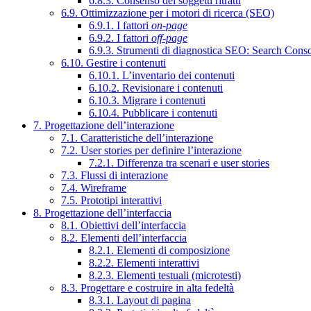
6.8.3. Consenso dei soggetti ritratti
6.9. Ottimizzazione per i motori di ricerca (SEO)
6.9.1. I fattori
on-page
6.9.2. I fattori
off-page
6.9.3. Strumenti di diagnostica SEO: Search Cons
6.10. Gestire i contenuti
6.10.1. L’inventario dei contenuti
6.10.2. Revisionare i contenuti
6.10.3. Migrare i contenuti
6.10.4. Pubblicare i contenuti
7. Progettazione dell’interazione
7.1. Caratteristiche dell’interazione
7.2. User stories per definire l’interazione
7.2.1. Differenza tra scenari e user stories
7.3. Flussi di interazione
7.4. Wireframe
7.5. Prototipi interattivi
8. Progettazione dell’interfaccia
8.1. Obiettivi dell’interfaccia
8.2. Elementi dell’interfaccia
8.2.1. Elementi di composizione
8.2.2. Elementi interattivi
8.2.3. Elementi testuali (microtesti)
8.3. Progettare e costruire in alta fedeltà
8.3.1. Layout di pagina