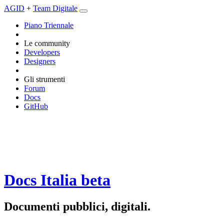
AGID
+
Team Digitale
Piano Triennale
Le community
Developers
Designers
Gli strumenti
Forum
Docs
GitHub
Docs Italia
beta
Documenti pubblici, digitali.