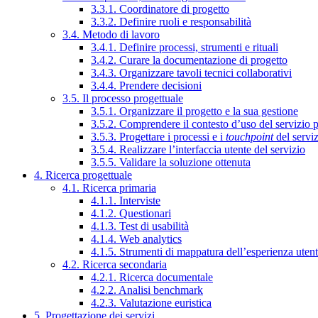
3.3.1. Coordinatore di progetto
3.3.2. Definire ruoli e responsabilità
3.4. Metodo di lavoro
3.4.1. Definire processi, strumenti e rituali
3.4.2. Curare la documentazione di progetto
3.4.3. Organizzare tavoli tecnici collaborativi
3.4.4. Prendere decisioni
3.5. Il processo progettuale
3.5.1. Organizzare il progetto e la sua gestione
3.5.2. Comprendere il contesto d’uso del servizio 
3.5.3. Progettare i processi e i
touchpoint
del servi
3.5.4. Realizzare l’interfaccia utente del servizio
3.5.5. Validare la soluzione ottenuta
4. Ricerca progettuale
4.1. Ricerca primaria
4.1.1. Interviste
4.1.2. Questionari
4.1.3. Test di usabilità
4.1.4. Web analytics
4.1.5. Strumenti di mappatura dell’esperienza uten
4.2. Ricerca secondaria
4.2.1. Ricerca documentale
4.2.2. Analisi benchmark
4.2.3. Valutazione euristica
5. Progettazione dei servizi