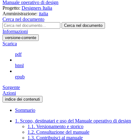
Manuale operativo di design
Progetto:
Designers Italia
Amministrazione:
italia
Cerca nel documento
Cerca nel documento
Informazioni
versione-corrente
Scarica
pdf
html
epub
Sorgente
Azioni
indice dei contenuti
Sommario
1. Scopo, destinatari e uso del Manuale operativo di design
1.1. Versionamento e storico
1.2. Consultazione del manuale
1.3. Contribuisci al manuale