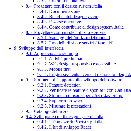
8.3.2. Prototipi in alta fedeltà
8.4. Progettare con il design system .italia
8.4.1. Documentazione
8.4.2. Benefici del design system
8.4.3. Risorse operative
8.4.4. Come contribuire al design system .italia
8.5. Progettare con i modelli di sito e servizi
8.5.1. Vantaggi dell’utilizzo dei modelli
8.5.2. I modelli di sito e servizi disponibili
9. Sviluppo dell’interfaccia
9.1. Approccio allo sviluppo
9.1.1. Attività preliminari
9.1.2. Web design responsivo e accessibile
9.1.3. Mobile first
9.1.4. Progressive enhancement e Graceful degrad
9.2. Strumenti di supporto allo sviluppo del software
9.2.1. Feature detection
9.2.2. Verificare le feature disponibili con Can I us
9.2.3. Strumenti e risorse per CSS e JavaScript
9.2.4. Supporto browser
9.2.5. Misurare le prestazioni
9.3. Catalogo del riuso
9.4. Sviluppare con il design system .italia
9.4.1. Il framework Bootstrap Italia
9.4.2. Il kit di sviluppo React