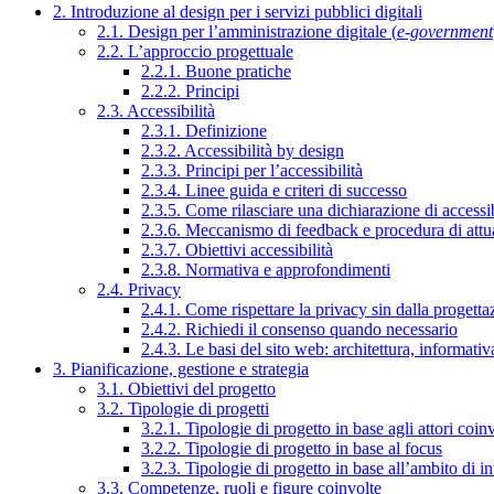
2. Introduzione al design per i servizi pubblici digitali
2.1. Design per l’amministrazione digitale (
e-government
2.2. L’approccio progettuale
2.2.1. Buone pratiche
2.2.2. Principi
2.3. Accessibilità
2.3.1. Definizione
2.3.2. Accessibilità by design
2.3.3. Principi per l’accessibilità
2.3.4. Linee guida e criteri di successo
2.3.5. Come rilasciare una dichiarazione di accessib
2.3.6. Meccanismo di feedback e procedura di attu
2.3.7. Obiettivi accessibilità
2.3.8. Normativa e approfondimenti
2.4. Privacy
2.4.1. Come rispettare la privacy sin dalla progettaz
2.4.2. Richiedi il consenso quando necessario
2.4.3. Le basi del sito web: architettura, informati
3. Pianificazione, gestione e strategia
3.1. Obiettivi del progetto
3.2. Tipologie di progetti
3.2.1. Tipologie di progetto in base agli attori coinv
3.2.2. Tipologie di progetto in base al focus
3.2.3. Tipologie di progetto in base all’ambito di i
3.3. Competenze, ruoli e figure coinvolte