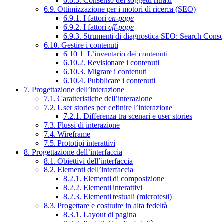
6.8.3. Consenso dei soggetti ritratti
6.9. Ottimizzazione per i motori di ricerca (SEO)
6.9.1. I fattori
on-page
6.9.2. I fattori
off-page
6.9.3. Strumenti di diagnostica SEO: Search Cons
6.10. Gestire i contenuti
6.10.1. L’inventario dei contenuti
6.10.2. Revisionare i contenuti
6.10.3. Migrare i contenuti
6.10.4. Pubblicare i contenuti
7. Progettazione dell’interazione
7.1. Caratteristiche dell’interazione
7.2. User stories per definire l’interazione
7.2.1. Differenza tra scenari e user stories
7.3. Flussi di interazione
7.4. Wireframe
7.5. Prototipi interattivi
8. Progettazione dell’interfaccia
8.1. Obiettivi dell’interfaccia
8.2. Elementi dell’interfaccia
8.2.1. Elementi di composizione
8.2.2. Elementi interattivi
8.2.3. Elementi testuali (microtesti)
8.3. Progettare e costruire in alta fedeltà
8.3.1. Layout di pagina