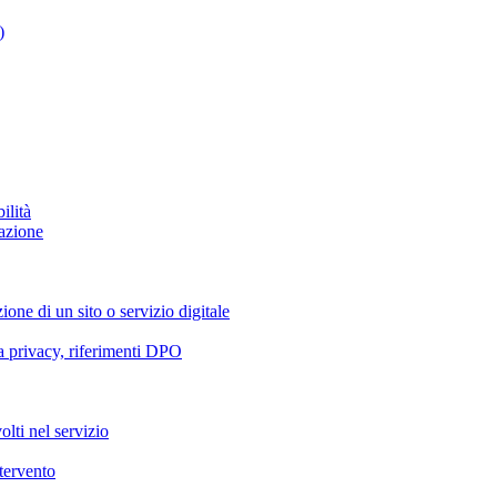
)
ilità
azione
ione di un sito o servizio digitale
va privacy, riferimenti DPO
olti nel servizio
ntervento