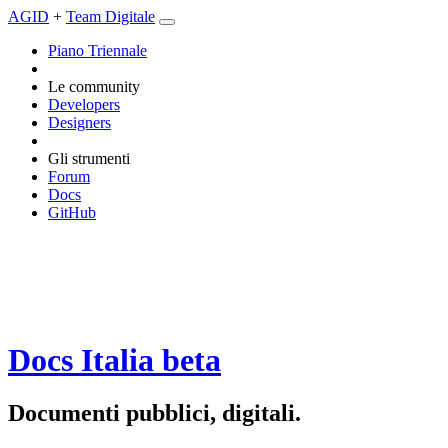
AGID
+
Team Digitale
Piano Triennale
Le community
Developers
Designers
Gli strumenti
Forum
Docs
GitHub
Docs Italia
beta
Documenti pubblici, digitali.