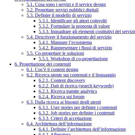
5.1. Cosa sono i servizi e il service design
5.2. Progettare servizi pubblici digitali
5.3. Definire il modello di servizio
5.3.1. Identificare gli attori coinvolti
5.3.2. Formulare la proposta di valore
5.3.3. Inquadrare gli elementi costitutivi del serviz
5.4. Descrivere il funzionamento del servizio
5.4.1. Mappare l’ecosistema
5.4.2. Rappresentare i flussi di servizio
5.5. Co-progettare le soluzioni
5.5.1. Workshop di co-progettazione
6. Progettazione dei contenuti
6.1. Cos’è il content design
6.2. Ricerca utente sui contenuti e il linguaggio
6.2.1. Content discovery
6.2.2. Dati di ricerca (search keywords)
6.2.3. Ricerca tramite analytics
6.2.4. Ricerca sui forum
6.3. Dalla ricerca ai bisogni degli utenti
6.3.1. User stories per definire i contenuti
6.3.2. Job stories per definire i contenuti
6.3.3. Criteri di accettazione
6.4. Architettura dell’informazione
6.4.1. Definire l’architettura dell’informazione
6.4.2. Alberatura