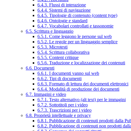
6.4.3. Flussi di interazione
6.4.4. Sistemi di navigazione
6.4.5. Tipologie di contenuto (content type)
6.4.6. Ontologie e standard
6.4.7. Vocabolari controllati e tassonomie
6.5. Scrittura e linguaggio
6.5.1. Come leggono le persone sul web
6.5.2. Le regole per un linguaggio semplice
6.5.3. Microtesti
6.5.4. Scrittura collaborativa
6.5.5. Content critique
6.5.6. Traduzione e localizzazione dei contenuti
6.6. Documenti
6.6.1. I documenti vanno sul web
6.6.2. Tipi di documenti
6.6.3. Formato di lettura dei documenti elettronici
6.6.4. Modalità di produzione dei documenti
6.7. Immagini e video
6.7.1. Testo alternativo (alt text) per le immagini
6.7.2. Sottotitoli per i video
6.7.3. Trascrizioni per i video
6.8. Proprietà intellettuale e privacy
6.8.1. Pubblicazione di contenuti prodotti dalla P
6.8.2. Pubblicazione di contenuti non prodotti dal