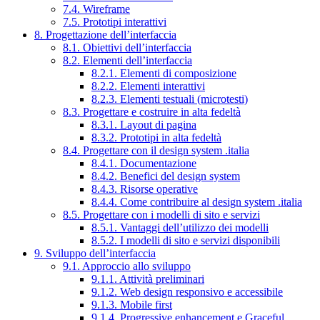
7.4. Wireframe
7.5. Prototipi interattivi
8. Progettazione dell’interfaccia
8.1. Obiettivi dell’interfaccia
8.2. Elementi dell’interfaccia
8.2.1. Elementi di composizione
8.2.2. Elementi interattivi
8.2.3. Elementi testuali (microtesti)
8.3. Progettare e costruire in alta fedeltà
8.3.1. Layout di pagina
8.3.2. Prototipi in alta fedeltà
8.4. Progettare con il design system .italia
8.4.1. Documentazione
8.4.2. Benefici del design system
8.4.3. Risorse operative
8.4.4. Come contribuire al design system .italia
8.5. Progettare con i modelli di sito e servizi
8.5.1. Vantaggi dell’utilizzo dei modelli
8.5.2. I modelli di sito e servizi disponibili
9. Sviluppo dell’interfaccia
9.1. Approccio allo sviluppo
9.1.1. Attività preliminari
9.1.2. Web design responsivo e accessibile
9.1.3. Mobile first
9.1.4. Progressive enhancement e Graceful