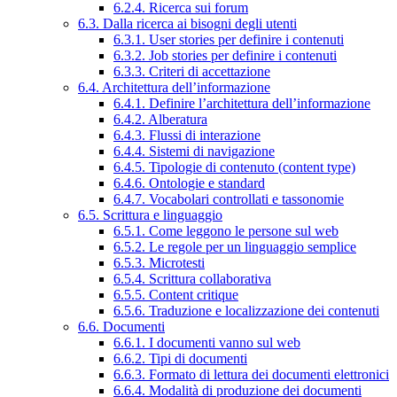
6.2.4. Ricerca sui forum
6.3. Dalla ricerca ai bisogni degli utenti
6.3.1. User stories per definire i contenuti
6.3.2. Job stories per definire i contenuti
6.3.3. Criteri di accettazione
6.4. Architettura dell’informazione
6.4.1. Definire l’architettura dell’informazione
6.4.2. Alberatura
6.4.3. Flussi di interazione
6.4.4. Sistemi di navigazione
6.4.5. Tipologie di contenuto (content type)
6.4.6. Ontologie e standard
6.4.7. Vocabolari controllati e tassonomie
6.5. Scrittura e linguaggio
6.5.1. Come leggono le persone sul web
6.5.2. Le regole per un linguaggio semplice
6.5.3. Microtesti
6.5.4. Scrittura collaborativa
6.5.5. Content critique
6.5.6. Traduzione e localizzazione dei contenuti
6.6. Documenti
6.6.1. I documenti vanno sul web
6.6.2. Tipi di documenti
6.6.3. Formato di lettura dei documenti elettronici
6.6.4. Modalità di produzione dei documenti