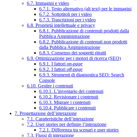
6.7. Immagini e video
6.7.1. Testo alternativo (alt text) per le immagini
6.7.2. Sottotitoli per i video
6.7.3. Trascrizioni per i video
6.8. Proprietà intellettuale e privacy
6.8.1. Pubblicazione di contenuti prodotti dalla
Pubblica Amministrazione
6.8.2. Pubblicazione di contenuti non prodotti
dalla Pubblica Amministrazione
6.8.3. Consenso dei soggetti ritratti
6.9. Ottimizzazione per i motori di ricerca (SEO)
6.9.1. I fattori
on-page
6.9.2. I fattori
off-page
6.9.3. Strumenti di diagnostica SEO: Search
Console
6.10. Gestire i contenuti
6.10.1. L’inventario dei contenuti
6.10.2. Revisionare i contenuti
6.10.3. Migrare i contenuti
6.10.4. Pubblicare i contenuti
7. Progettazione dell’interazione
7.1. Caratteristiche dell’interazione
7.2. User stories per definire l’interazione
7.2.1. Differenza tra scenari e user stories
7.3. Flussi di interazione