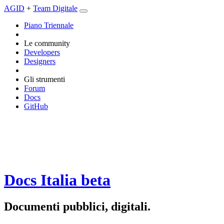
AGID
+
Team Digitale
Piano Triennale
Le community
Developers
Designers
Gli strumenti
Forum
Docs
GitHub
Docs Italia
beta
Documenti pubblici, digitali.