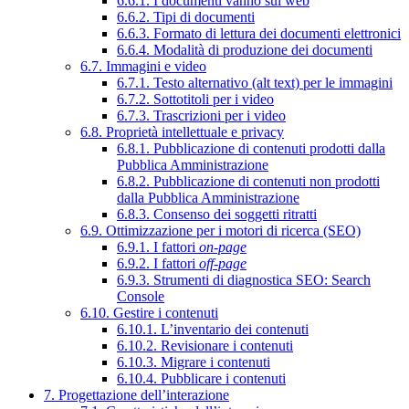
6.6.1. I documenti vanno sul web
6.6.2. Tipi di documenti
6.6.3. Formato di lettura dei documenti elettronici
6.6.4. Modalità di produzione dei documenti
6.7. Immagini e video
6.7.1. Testo alternativo (alt text) per le immagini
6.7.2. Sottotitoli per i video
6.7.3. Trascrizioni per i video
6.8. Proprietà intellettuale e privacy
6.8.1. Pubblicazione di contenuti prodotti dalla
Pubblica Amministrazione
6.8.2. Pubblicazione di contenuti non prodotti
dalla Pubblica Amministrazione
6.8.3. Consenso dei soggetti ritratti
6.9. Ottimizzazione per i motori di ricerca (SEO)
6.9.1. I fattori
on-page
6.9.2. I fattori
off-page
6.9.3. Strumenti di diagnostica SEO: Search
Console
6.10. Gestire i contenuti
6.10.1. L’inventario dei contenuti
6.10.2. Revisionare i contenuti
6.10.3. Migrare i contenuti
6.10.4. Pubblicare i contenuti
7. Progettazione dell’interazione