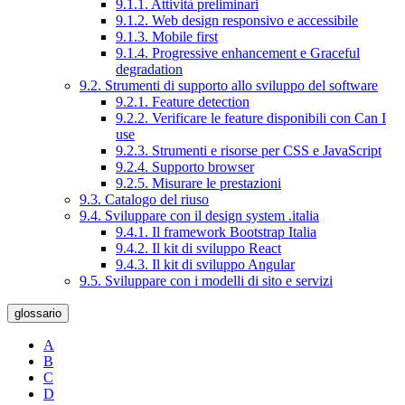
9.1.1. Attività preliminari
9.1.2. Web design responsivo e accessibile
9.1.3. Mobile first
9.1.4. Progressive enhancement e Graceful
degradation
9.2. Strumenti di supporto allo sviluppo del software
9.2.1. Feature detection
9.2.2. Verificare le feature disponibili con Can I
use
9.2.3. Strumenti e risorse per CSS e JavaScript
9.2.4. Supporto browser
9.2.5. Misurare le prestazioni
9.3. Catalogo del riuso
9.4. Sviluppare con il design system .italia
9.4.1. Il framework Bootstrap Italia
9.4.2. Il kit di sviluppo React
9.4.3. Il kit di sviluppo Angular
9.5. Sviluppare con i modelli di sito e servizi
glossario
A
B
C
D