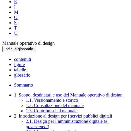
E
I
M
O
S
T
U
Manuale operativo di design
indici e glossario
contenuti
figure
tabelle
glossario
Sommario
1. Scopo, destinatari e uso del Manuale operativo di design
1.1. Versionamento e storico
1.2. Consultazione del manuale
1.3. Contribuisci al manuale
2. Introduzione al design per i servizi pubblici digitali
2.1. Design per l’amministrazione digitale (
e-
government
)