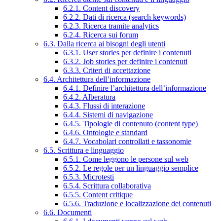
6.2.1. Content discovery
6.2.2. Dati di ricerca (search keywords)
6.2.3. Ricerca tramite analytics
6.2.4. Ricerca sui forum
6.3. Dalla ricerca ai bisogni degli utenti
6.3.1. User stories per definire i contenuti
6.3.2. Job stories per definire i contenuti
6.3.3. Criteri di accettazione
6.4. Architettura dell’informazione
6.4.1. Definire l’architettura dell’informazione
6.4.2. Alberatura
6.4.3. Flussi di interazione
6.4.4. Sistemi di navigazione
6.4.5. Tipologie di contenuto (content type)
6.4.6. Ontologie e standard
6.4.7. Vocabolari controllati e tassonomie
6.5. Scrittura e linguaggio
6.5.1. Come leggono le persone sul web
6.5.2. Le regole per un linguaggio semplice
6.5.3. Microtesti
6.5.4. Scrittura collaborativa
6.5.5. Content critique
6.5.6. Traduzione e localizzazione dei contenuti
6.6. Documenti