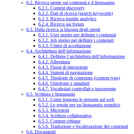
6.2. Ricerca utente sui contenuti e il linguaggio
6.2.1. Content discovery
6.2.2. Dati di ricerca (search keywords)
6.2.3. Ricerca tramite analytics
6.2.4. Ricerca sui forum
6.3. Dalla ricerca ai bisogni degli utenti
6.3.1. User stories per definire i contenuti
6.3.2. Job stories per definire i contenuti
6.3.3. Criteri di accettazione
6.4. Architettura dell’informazione
6.4.1. Definire l’architettura dell’informazione
6.4.2. Alberatura
6.4.3. Flussi di interazione
6.4.4. Sistemi di navigazione
6.4.5. Tipologie di contenuto (content type)
6.4.6. Ontologie e standard
6.4.7. Vocabolari controllati e tassonomie
6.5. Scrittura e linguaggio
6.5.1. Come leggono le persone sul web
6.5.2. Le regole per un linguaggio semplice
6.5.3. Microtesti
6.5.4. Scrittura collaborativa
6.5.5. Content critique
6.5.6. Traduzione e localizzazione dei contenuti
6.6. Documenti