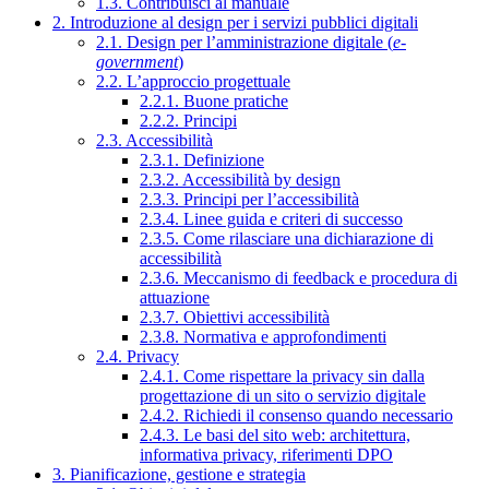
1.3. Contribuisci al manuale
2. Introduzione al design per i servizi pubblici digitali
2.1. Design per l’amministrazione digitale (
e-
government
)
2.2. L’approccio progettuale
2.2.1. Buone pratiche
2.2.2. Principi
2.3. Accessibilità
2.3.1. Definizione
2.3.2. Accessibilità by design
2.3.3. Principi per l’accessibilità
2.3.4. Linee guida e criteri di successo
2.3.5. Come rilasciare una dichiarazione di
accessibilità
2.3.6. Meccanismo di feedback e procedura di
attuazione
2.3.7. Obiettivi accessibilità
2.3.8. Normativa e approfondimenti
2.4. Privacy
2.4.1. Come rispettare la privacy sin dalla
progettazione di un sito o servizio digitale
2.4.2. Richiedi il consenso quando necessario
2.4.3. Le basi del sito web: architettura,
informativa privacy, riferimenti DPO
3. Pianificazione, gestione e strategia