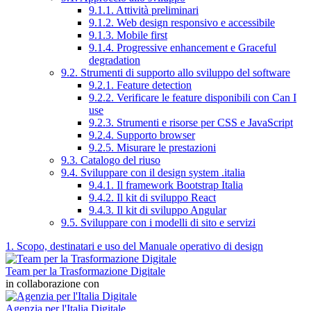
9.1.1. Attività preliminari
9.1.2. Web design responsivo e accessibile
9.1.3. Mobile first
9.1.4. Progressive enhancement e Graceful
degradation
9.2. Strumenti di supporto allo sviluppo del software
9.2.1. Feature detection
9.2.2. Verificare le feature disponibili con Can I
use
9.2.3. Strumenti e risorse per CSS e JavaScript
9.2.4. Supporto browser
9.2.5. Misurare le prestazioni
9.3. Catalogo del riuso
9.4. Sviluppare con il design system .italia
9.4.1. Il framework Bootstrap Italia
9.4.2. Il kit di sviluppo React
9.4.3. Il kit di sviluppo Angular
9.5. Sviluppare con i modelli di sito e servizi
1. Scopo, destinatari e uso del Manuale operativo di design
Team per la Trasformazione Digitale
in collaborazione con
Agenzia per l'Italia Digitale