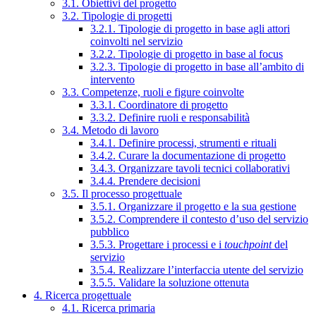
3.1. Obiettivi del progetto
3.2. Tipologie di progetti
3.2.1. Tipologie di progetto in base agli attori
coinvolti nel servizio
3.2.2. Tipologie di progetto in base al focus
3.2.3. Tipologie di progetto in base all’ambito di
intervento
3.3. Competenze, ruoli e figure coinvolte
3.3.1. Coordinatore di progetto
3.3.2. Definire ruoli e responsabilità
3.4. Metodo di lavoro
3.4.1. Definire processi, strumenti e rituali
3.4.2. Curare la documentazione di progetto
3.4.3. Organizzare tavoli tecnici collaborativi
3.4.4. Prendere decisioni
3.5. Il processo progettuale
3.5.1. Organizzare il progetto e la sua gestione
3.5.2. Comprendere il contesto d’uso del servizio
pubblico
3.5.3. Progettare i processi e i
touchpoint
del
servizio
3.5.4. Realizzare l’interfaccia utente del servizio
3.5.5. Validare la soluzione ottenuta
4. Ricerca progettuale
4.1. Ricerca primaria