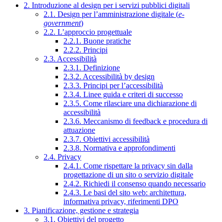
2. Introduzione al design per i servizi pubblici digitali
2.1. Design per l’amministrazione digitale (
e-
government
)
2.2. L’approccio progettuale
2.2.1. Buone pratiche
2.2.2. Principi
2.3. Accessibilità
2.3.1. Definizione
2.3.2. Accessibilità by design
2.3.3. Principi per l’accessibilità
2.3.4. Linee guida e criteri di successo
2.3.5. Come rilasciare una dichiarazione di
accessibilità
2.3.6. Meccanismo di feedback e procedura di
attuazione
2.3.7. Obiettivi accessibilità
2.3.8. Normativa e approfondimenti
2.4. Privacy
2.4.1. Come rispettare la privacy sin dalla
progettazione di un sito o servizio digitale
2.4.2. Richiedi il consenso quando necessario
2.4.3. Le basi del sito web: architettura,
informativa privacy, riferimenti DPO
3. Pianificazione, gestione e strategia
3.1. Obiettivi del progetto