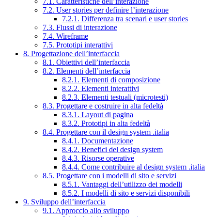
7.1. Caratteristiche dell’interazione
7.2. User stories per definire l’interazione
7.2.1. Differenza tra scenari e user stories
7.3. Flussi di interazione
7.4. Wireframe
7.5. Prototipi interattivi
8. Progettazione dell’interfaccia
8.1. Obiettivi dell’interfaccia
8.2. Elementi dell’interfaccia
8.2.1. Elementi di composizione
8.2.2. Elementi interattivi
8.2.3. Elementi testuali (microtesti)
8.3. Progettare e costruire in alta fedeltà
8.3.1. Layout di pagina
8.3.2. Prototipi in alta fedeltà
8.4. Progettare con il design system .italia
8.4.1. Documentazione
8.4.2. Benefici del design system
8.4.3. Risorse operative
8.4.4. Come contribuire al design system .italia
8.5. Progettare con i modelli di sito e servizi
8.5.1. Vantaggi dell’utilizzo dei modelli
8.5.2. I modelli di sito e servizi disponibili
9. Sviluppo dell’interfaccia
9.1. Approccio allo sviluppo