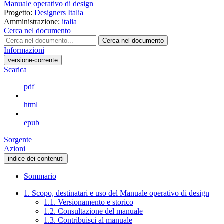
Manuale operativo di design
Progetto:
Designers Italia
Amministrazione:
italia
Cerca nel documento
Cerca nel documento
Informazioni
versione-corrente
Scarica
pdf
html
epub
Sorgente
Azioni
indice dei contenuti
Sommario
1. Scopo, destinatari e uso del Manuale operativo di design
1.1. Versionamento e storico
1.2. Consultazione del manuale
1.3. Contribuisci al manuale