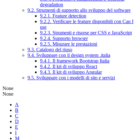
degradation
9.2. Strumenti di supporto allo sviluppo del software
9.2.1. Feature detection
9.2.2. Verificare le feature disponibili con Can I
use
9.2.3. Strumenti e risorse per CSS e JavaScript
9.2.4. Supporto browser
9.2.5. Misurare le prestazioni
9.3. Catalogo del riuso
9.4. Sviluppare con il design system .italia
9.4.1. Il framework Bootstrap Italia
9.4.2. Il kit di sviluppo React
9.4.3. Il kit di sviluppo Angular
9.5. Sviluppare con i modelli di sito e servizi
None
None
A
B
C
D
E
I
M