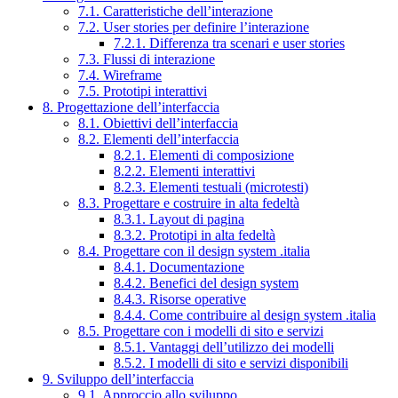
7.1. Caratteristiche dell’interazione
7.2. User stories per definire l’interazione
7.2.1. Differenza tra scenari e user stories
7.3. Flussi di interazione
7.4. Wireframe
7.5. Prototipi interattivi
8. Progettazione dell’interfaccia
8.1. Obiettivi dell’interfaccia
8.2. Elementi dell’interfaccia
8.2.1. Elementi di composizione
8.2.2. Elementi interattivi
8.2.3. Elementi testuali (microtesti)
8.3. Progettare e costruire in alta fedeltà
8.3.1. Layout di pagina
8.3.2. Prototipi in alta fedeltà
8.4. Progettare con il design system .italia
8.4.1. Documentazione
8.4.2. Benefici del design system
8.4.3. Risorse operative
8.4.4. Come contribuire al design system .italia
8.5. Progettare con i modelli di sito e servizi
8.5.1. Vantaggi dell’utilizzo dei modelli
8.5.2. I modelli di sito e servizi disponibili
9. Sviluppo dell’interfaccia
9.1. Approccio allo sviluppo