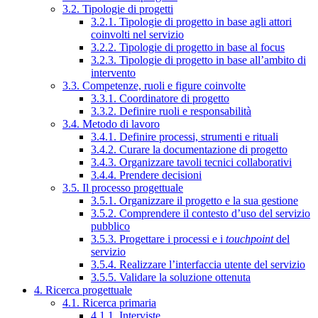
3.2. Tipologie di progetti
3.2.1. Tipologie di progetto in base agli attori
coinvolti nel servizio
3.2.2. Tipologie di progetto in base al focus
3.2.3. Tipologie di progetto in base all’ambito di
intervento
3.3. Competenze, ruoli e figure coinvolte
3.3.1. Coordinatore di progetto
3.3.2. Definire ruoli e responsabilità
3.4. Metodo di lavoro
3.4.1. Definire processi, strumenti e rituali
3.4.2. Curare la documentazione di progetto
3.4.3. Organizzare tavoli tecnici collaborativi
3.4.4. Prendere decisioni
3.5. Il processo progettuale
3.5.1. Organizzare il progetto e la sua gestione
3.5.2. Comprendere il contesto d’uso del servizio
pubblico
3.5.3. Progettare i processi e i
touchpoint
del
servizio
3.5.4. Realizzare l’interfaccia utente del servizio
3.5.5. Validare la soluzione ottenuta
4. Ricerca progettuale
4.1. Ricerca primaria
4.1.1. Interviste