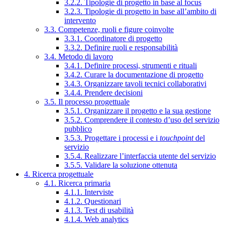
3.2.2. Tipologie di progetto in base al focus
3.2.3. Tipologie di progetto in base all’ambito di
intervento
3.3. Competenze, ruoli e figure coinvolte
3.3.1. Coordinatore di progetto
3.3.2. Definire ruoli e responsabilità
3.4. Metodo di lavoro
3.4.1. Definire processi, strumenti e rituali
3.4.2. Curare la documentazione di progetto
3.4.3. Organizzare tavoli tecnici collaborativi
3.4.4. Prendere decisioni
3.5. Il processo progettuale
3.5.1. Organizzare il progetto e la sua gestione
3.5.2. Comprendere il contesto d’uso del servizio
pubblico
3.5.3. Progettare i processi e i
touchpoint
del
servizio
3.5.4. Realizzare l’interfaccia utente del servizio
3.5.5. Validare la soluzione ottenuta
4. Ricerca progettuale
4.1. Ricerca primaria
4.1.1. Interviste
4.1.2. Questionari
4.1.3. Test di usabilità
4.1.4. Web analytics