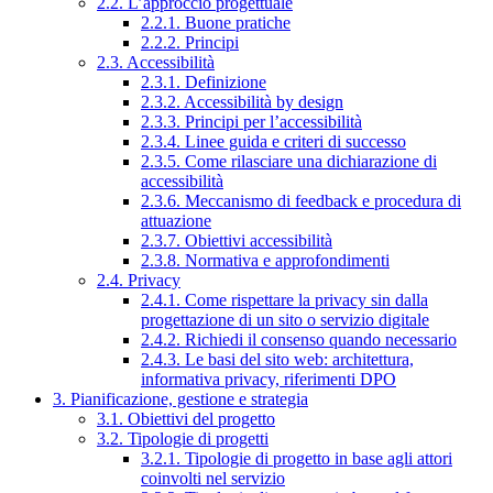
2.2. L’approccio progettuale
2.2.1. Buone pratiche
2.2.2. Principi
2.3. Accessibilità
2.3.1. Definizione
2.3.2. Accessibilità by design
2.3.3. Principi per l’accessibilità
2.3.4. Linee guida e criteri di successo
2.3.5. Come rilasciare una dichiarazione di
accessibilità
2.3.6. Meccanismo di feedback e procedura di
attuazione
2.3.7. Obiettivi accessibilità
2.3.8. Normativa e approfondimenti
2.4. Privacy
2.4.1. Come rispettare la privacy sin dalla
progettazione di un sito o servizio digitale
2.4.2. Richiedi il consenso quando necessario
2.4.3. Le basi del sito web: architettura,
informativa privacy, riferimenti DPO
3. Pianificazione, gestione e strategia
3.1. Obiettivi del progetto
3.2. Tipologie di progetti
3.2.1. Tipologie di progetto in base agli attori
coinvolti nel servizio