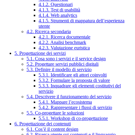
4.1.2. Questionari
4.1.3. Test di usabilità
4.1.4. Web analytics
4.1.5. Strumenti di mappatura dell’esperienza
utente
4.2. Ricerca secondaria
4.2.1. Ricerca documentale
4.2.2. Analisi benchmark
4.2.3. Valutazione euristica
5. Progettazione dei servizi
5.1. Cosa sono i servizi e il service design
5.2. Progettare servizi pubblici digitali
5.3. Definire il modello di servizio
5.3.1. Identificare gli attori coinvolti
5.3.2. Formulare la proposta di valore
5.3.3. Inquadrare gli elementi costitutivi del
servizio
5.4. Descrivere il funzionamento del servizio
5.4.1. Mappare l’ecosistema
5.4.2. Rappresentare i flussi di servizio
5.5. Co-progettare le soluzioni
5.5.1. Workshop di co-progettazione
6. Progettazione dei contenuti
6.1. Cos’è il content design
6.2. Ricerca utente sui contenuti e il linguaggio