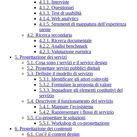
4.1.1. Interviste
4.1.2. Questionari
4.1.3. Test di usabilità
4.1.4. Web analytics
4.1.5. Strumenti di mappatura dell’esperienza
utente
4.2. Ricerca secondaria
4.2.1. Ricerca documentale
4.2.2. Analisi benchmark
4.2.3. Valutazione euristica
5. Progettazione dei servizi
5.1. Cosa sono i servizi e il service design
5.2. Progettare servizi pubblici digitali
5.3. Definire il modello di servizio
5.3.1. Identificare gli attori coinvolti
5.3.2. Formulare la proposta di valore
5.3.3. Inquadrare gli elementi costitutivi del
servizio
5.4. Descrivere il funzionamento del servizio
5.4.1. Mappare l’ecosistema
5.4.2. Rappresentare i flussi di servizio
5.5. Co-progettare le soluzioni
5.5.1. Workshop di co-progettazione
6. Progettazione dei contenuti
6.1. Cos’è il content design