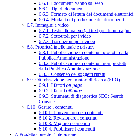
6.6.1. I documenti vanno sul web
6.6.2. Tipi di documenti
6.6.3. Formato di lettura dei documenti elettronici
6.6.4. Modalità di produzione dei documenti
6.7. Immagini e video
6.7.1. Testo alternativo (alt text) per le immagini
6.7.2. Sottotitoli per i video
6.7.3. Trascrizioni per i video
6.8. Proprietà intellettuale e privacy
6.8.1. Pubblicazione di contenuti prodotti dalla
Pubblica Amministrazione
6.8.2. Pubblicazione di contenuti non prodotti
dalla Pubblica Amministrazione
6.8.3. Consenso dei soggetti ritratti
6.9. Ottimizzazione per i motori di ricerca (SEO)
6.9.1. I fattori
on-page
6.9.2. I fattori
off-page
6.9.3. Strumenti di diagnostica SEO: Search
Console
6.10. Gestire i contenuti
6.10.1. L’inventario dei contenuti
6.10.2. Revisionare i contenuti
6.10.3. Migrare i contenuti
6.10.4. Pubblicare i contenuti
7. Progettazione dell’interazione