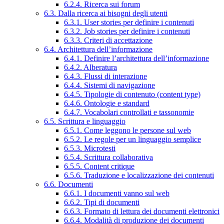
6.2.4. Ricerca sui forum
6.3. Dalla ricerca ai bisogni degli utenti
6.3.1. User stories per definire i contenuti
6.3.2. Job stories per definire i contenuti
6.3.3. Criteri di accettazione
6.4. Architettura dell’informazione
6.4.1. Definire l’architettura dell’informazione
6.4.2. Alberatura
6.4.3. Flussi di interazione
6.4.4. Sistemi di navigazione
6.4.5. Tipologie di contenuto (content type)
6.4.6. Ontologie e standard
6.4.7. Vocabolari controllati e tassonomie
6.5. Scrittura e linguaggio
6.5.1. Come leggono le persone sul web
6.5.2. Le regole per un linguaggio semplice
6.5.3. Microtesti
6.5.4. Scrittura collaborativa
6.5.5. Content critique
6.5.6. Traduzione e localizzazione dei contenuti
6.6. Documenti
6.6.1. I documenti vanno sul web
6.6.2. Tipi di documenti
6.6.3. Formato di lettura dei documenti elettronici
6.6.4. Modalità di produzione dei documenti