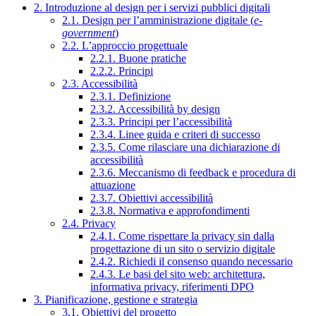
2. Introduzione al design per i servizi pubblici digitali
2.1. Design per l’amministrazione digitale (
e-
government
)
2.2. L’approccio progettuale
2.2.1. Buone pratiche
2.2.2. Principi
2.3. Accessibilità
2.3.1. Definizione
2.3.2. Accessibilità by design
2.3.3. Principi per l’accessibilità
2.3.4. Linee guida e criteri di successo
2.3.5. Come rilasciare una dichiarazione di
accessibilità
2.3.6. Meccanismo di feedback e procedura di
attuazione
2.3.7. Obiettivi accessibilità
2.3.8. Normativa e approfondimenti
2.4. Privacy
2.4.1. Come rispettare la privacy sin dalla
progettazione di un sito o servizio digitale
2.4.2. Richiedi il consenso quando necessario
2.4.3. Le basi del sito web: architettura,
informativa privacy, riferimenti DPO
3. Pianificazione, gestione e strategia
3.1. Obiettivi del progetto