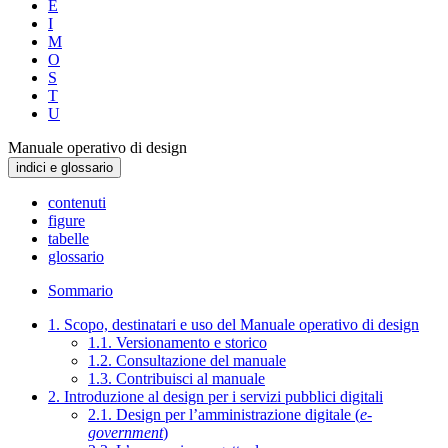
E
I
M
O
S
T
U
Manuale operativo di design
indici e glossario
contenuti
figure
tabelle
glossario
Sommario
1. Scopo, destinatari e uso del Manuale operativo di design
1.1. Versionamento e storico
1.2. Consultazione del manuale
1.3. Contribuisci al manuale
2. Introduzione al design per i servizi pubblici digitali
2.1. Design per l’amministrazione digitale (
e-
government
)