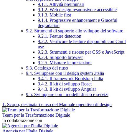
9.1.1. Attività preliminari
9.1.2. Web design responsivo e accessibile
9.1.3. Mobile first
9.1.4. Progressive enhancement e Graceful
degradation
9.2. Strumenti di supporto allo sviluppo del software
9.2.1. Feature detection
9.2.2. Verificare le feature disponibili con Can I
use
9.2.3. Strumenti e risorse per CSS e JavaScript
9.2.4. Supporto browser
9.2.5. Misurare le prestazioni
9.3. Catalogo del riuso
9.4. Sviluppare con il design system .italia
9.4.1. Il framework Bootstrap Italia
9.4.2. Il kit di sviluppo React
9.4.3. Il kit di sviluppo Angular
9.5. Sviluppare con i modelli di sito e servizi
1. Scopo, destinatari e uso del Manuale operativo di design
Team per la Trasformazione Digitale
in collaborazione con
Agenzia per l'Italia Digitale