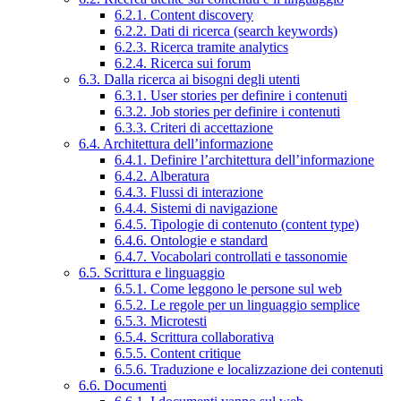
6.2.1. Content discovery
6.2.2. Dati di ricerca (search keywords)
6.2.3. Ricerca tramite analytics
6.2.4. Ricerca sui forum
6.3. Dalla ricerca ai bisogni degli utenti
6.3.1. User stories per definire i contenuti
6.3.2. Job stories per definire i contenuti
6.3.3. Criteri di accettazione
6.4. Architettura dell’informazione
6.4.1. Definire l’architettura dell’informazione
6.4.2. Alberatura
6.4.3. Flussi di interazione
6.4.4. Sistemi di navigazione
6.4.5. Tipologie di contenuto (content type)
6.4.6. Ontologie e standard
6.4.7. Vocabolari controllati e tassonomie
6.5. Scrittura e linguaggio
6.5.1. Come leggono le persone sul web
6.5.2. Le regole per un linguaggio semplice
6.5.3. Microtesti
6.5.4. Scrittura collaborativa
6.5.5. Content critique
6.5.6. Traduzione e localizzazione dei contenuti
6.6. Documenti