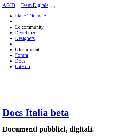
AGID
+
Team Digitale
Piano Triennale
Le community
Developers
Designers
Gli strumenti
Forum
Docs
GitHub
Docs Italia
beta
Documenti pubblici, digitali.