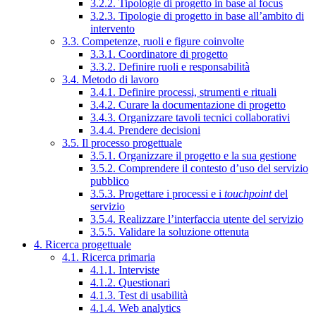
3.2.2. Tipologie di progetto in base al focus
3.2.3. Tipologie di progetto in base all’ambito di
intervento
3.3. Competenze, ruoli e figure coinvolte
3.3.1. Coordinatore di progetto
3.3.2. Definire ruoli e responsabilità
3.4. Metodo di lavoro
3.4.1. Definire processi, strumenti e rituali
3.4.2. Curare la documentazione di progetto
3.4.3. Organizzare tavoli tecnici collaborativi
3.4.4. Prendere decisioni
3.5. Il processo progettuale
3.5.1. Organizzare il progetto e la sua gestione
3.5.2. Comprendere il contesto d’uso del servizio
pubblico
3.5.3. Progettare i processi e i
touchpoint
del
servizio
3.5.4. Realizzare l’interfaccia utente del servizio
3.5.5. Validare la soluzione ottenuta
4. Ricerca progettuale
4.1. Ricerca primaria
4.1.1. Interviste
4.1.2. Questionari
4.1.3. Test di usabilità
4.1.4. Web analytics