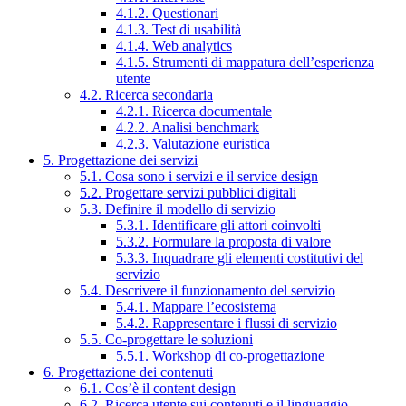
4.1.2. Questionari
4.1.3. Test di usabilità
4.1.4. Web analytics
4.1.5. Strumenti di mappatura dell’esperienza
utente
4.2. Ricerca secondaria
4.2.1. Ricerca documentale
4.2.2. Analisi benchmark
4.2.3. Valutazione euristica
5. Progettazione dei servizi
5.1. Cosa sono i servizi e il service design
5.2. Progettare servizi pubblici digitali
5.3. Definire il modello di servizio
5.3.1. Identificare gli attori coinvolti
5.3.2. Formulare la proposta di valore
5.3.3. Inquadrare gli elementi costitutivi del
servizio
5.4. Descrivere il funzionamento del servizio
5.4.1. Mappare l’ecosistema
5.4.2. Rappresentare i flussi di servizio
5.5. Co-progettare le soluzioni
5.5.1. Workshop di co-progettazione
6. Progettazione dei contenuti
6.1. Cos’è il content design
6.2. Ricerca utente sui contenuti e il linguaggio