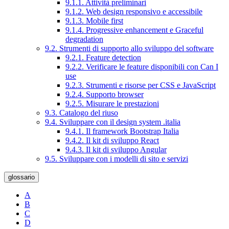
9.1.1. Attività preliminari
9.1.2. Web design responsivo e accessibile
9.1.3. Mobile first
9.1.4. Progressive enhancement e Graceful
degradation
9.2. Strumenti di supporto allo sviluppo del software
9.2.1. Feature detection
9.2.2. Verificare le feature disponibili con Can I
use
9.2.3. Strumenti e risorse per CSS e JavaScript
9.2.4. Supporto browser
9.2.5. Misurare le prestazioni
9.3. Catalogo del riuso
9.4. Sviluppare con il design system .italia
9.4.1. Il framework Bootstrap Italia
9.4.2. Il kit di sviluppo React
9.4.3. Il kit di sviluppo Angular
9.5. Sviluppare con i modelli di sito e servizi
glossario
A
B
C
D