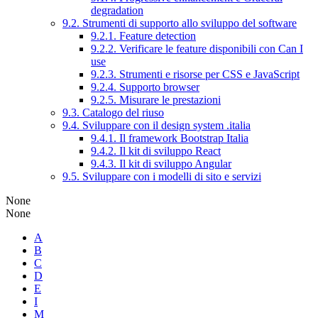
degradation
9.2. Strumenti di supporto allo sviluppo del software
9.2.1. Feature detection
9.2.2. Verificare le feature disponibili con Can I
use
9.2.3. Strumenti e risorse per CSS e JavaScript
9.2.4. Supporto browser
9.2.5. Misurare le prestazioni
9.3. Catalogo del riuso
9.4. Sviluppare con il design system .italia
9.4.1. Il framework Bootstrap Italia
9.4.2. Il kit di sviluppo React
9.4.3. Il kit di sviluppo Angular
9.5. Sviluppare con i modelli di sito e servizi
None
None
A
B
C
D
E
I
M