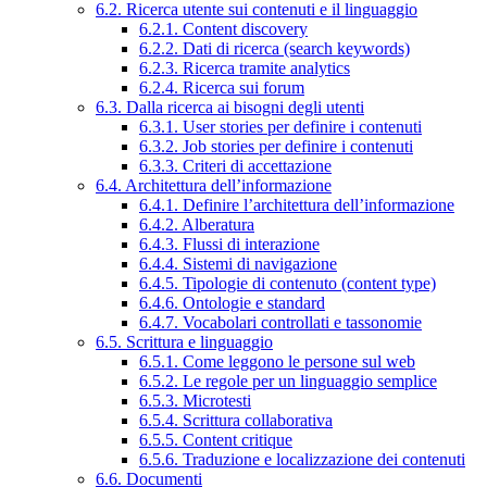
6.2. Ricerca utente sui contenuti e il linguaggio
6.2.1. Content discovery
6.2.2. Dati di ricerca (search keywords)
6.2.3. Ricerca tramite analytics
6.2.4. Ricerca sui forum
6.3. Dalla ricerca ai bisogni degli utenti
6.3.1. User stories per definire i contenuti
6.3.2. Job stories per definire i contenuti
6.3.3. Criteri di accettazione
6.4. Architettura dell’informazione
6.4.1. Definire l’architettura dell’informazione
6.4.2. Alberatura
6.4.3. Flussi di interazione
6.4.4. Sistemi di navigazione
6.4.5. Tipologie di contenuto (content type)
6.4.6. Ontologie e standard
6.4.7. Vocabolari controllati e tassonomie
6.5. Scrittura e linguaggio
6.5.1. Come leggono le persone sul web
6.5.2. Le regole per un linguaggio semplice
6.5.3. Microtesti
6.5.4. Scrittura collaborativa
6.5.5. Content critique
6.5.6. Traduzione e localizzazione dei contenuti
6.6. Documenti