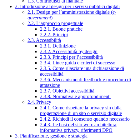
1.3. Contribuisci al manuale
2. Introduzione al design per i servizi pubblici digitali
2.1. Design per l’amministrazione digitale (
e-
government
)
2.2. L’approccio progettuale
2.2.1. Buone pratiche
2.2.2. Principi
2.3. Accessibilità
2.3.1. Definizione
2.3.2. Accessibilità by design
2.3.3. Principi per l’accessibilità
2.3.4. Linee guida e criteri di successo
2.3.5. Come rilasciare una dichiarazione di
accessibilità
2.3.6. Meccanismo di feedback e procedura di
attuazione
2.3.7. Obiettivi accessibilità
2.3.8. Normativa e approfondimenti
2.4. Privacy
2.4.1. Come rispettare la privacy sin dalla
progettazione di un sito o servizio digitale
2.4.2. Richiedi il consenso quando necessario
2.4.3. Le basi del sito web: architettura,
informativa privacy, riferimenti DPO
3. Pianificazione, gestione e strategia