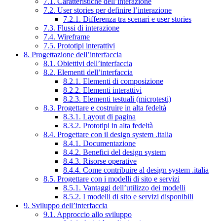
7.1. Caratteristiche dell’interazione
7.2. User stories per definire l’interazione
7.2.1. Differenza tra scenari e user stories
7.3. Flussi di interazione
7.4. Wireframe
7.5. Prototipi interattivi
8. Progettazione dell’interfaccia
8.1. Obiettivi dell’interfaccia
8.2. Elementi dell’interfaccia
8.2.1. Elementi di composizione
8.2.2. Elementi interattivi
8.2.3. Elementi testuali (microtesti)
8.3. Progettare e costruire in alta fedeltà
8.3.1. Layout di pagina
8.3.2. Prototipi in alta fedeltà
8.4. Progettare con il design system .italia
8.4.1. Documentazione
8.4.2. Benefici del design system
8.4.3. Risorse operative
8.4.4. Come contribuire al design system .italia
8.5. Progettare con i modelli di sito e servizi
8.5.1. Vantaggi dell’utilizzo dei modelli
8.5.2. I modelli di sito e servizi disponibili
9. Sviluppo dell’interfaccia
9.1. Approccio allo sviluppo