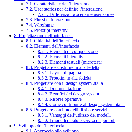
7.1. Caratteristiche dell’interazione
7.2. User stories per definire l’interazione
7.2.1. Differenza tra scenari e user stories
7.3. Flussi di interazione
7.4. Wireframe
7.5. Prototipi interattivi
8. Progettazione dell’interfaccia
8.1. Obiettivi dell’interfaccia
8.2. Elementi dell’interfaccia
8.2.1. Elementi di composizione
8.2.2. Elementi interattivi
8.2.3. Elementi testuali (microtesti)
8.3. Progettare e costruire in alta fedeltà
8.3.1. Layout di pagina
8.3.2. Prototipi in alta fedeltà
8.4. Progettare con il design system .italia
8.4.1. Documentazione
8.4.2. Benefici del design system
8.4.3. Risorse operative
8.4.4. Come contribuire al design system .italia
8.5. Progettare con i modelli di sito e servizi
8.5.1. Vantaggi dell’utilizzo dei modelli
8.5.2. I modelli di sito e servizi disponibili
9. Sviluppo dell’interfaccia
9.1. Approccio allo sviluppo