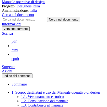
Manuale operativo di design
Progetto:
Designers Italia
Amministrazione:
italia
Cerca nel documento
Cerca nel documento
Informazioni
versione-corrente
Scarica
pdf
html
epub
Sorgente
Azioni
indice dei contenuti
Sommario
1. Scopo, destinatari e uso del Manuale operativo di design
1.1. Versionamento e storico
1.2. Consultazione del manuale
1.3. Contribuisci al manuale