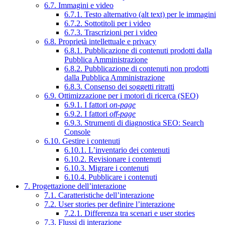
6.7. Immagini e video
6.7.1. Testo alternativo (alt text) per le immagini
6.7.2. Sottotitoli per i video
6.7.3. Trascrizioni per i video
6.8. Proprietà intellettuale e privacy
6.8.1. Pubblicazione di contenuti prodotti dalla
Pubblica Amministrazione
6.8.2. Pubblicazione di contenuti non prodotti
dalla Pubblica Amministrazione
6.8.3. Consenso dei soggetti ritratti
6.9. Ottimizzazione per i motori di ricerca (SEO)
6.9.1. I fattori
on-page
6.9.2. I fattori
off-page
6.9.3. Strumenti di diagnostica SEO: Search
Console
6.10. Gestire i contenuti
6.10.1. L’inventario dei contenuti
6.10.2. Revisionare i contenuti
6.10.3. Migrare i contenuti
6.10.4. Pubblicare i contenuti
7. Progettazione dell’interazione
7.1. Caratteristiche dell’interazione
7.2. User stories per definire l’interazione
7.2.1. Differenza tra scenari e user stories
7.3. Flussi di interazione