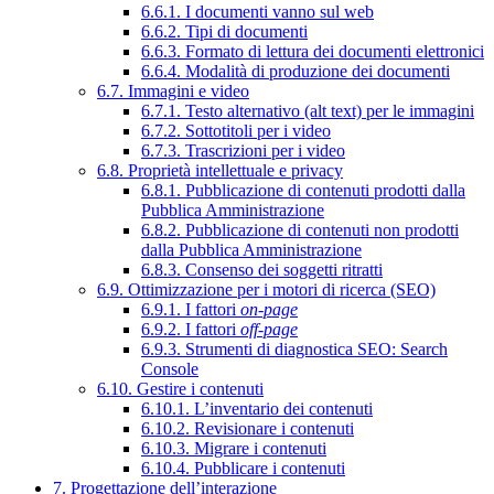
6.6.1. I documenti vanno sul web
6.6.2. Tipi di documenti
6.6.3. Formato di lettura dei documenti elettronici
6.6.4. Modalità di produzione dei documenti
6.7. Immagini e video
6.7.1. Testo alternativo (alt text) per le immagini
6.7.2. Sottotitoli per i video
6.7.3. Trascrizioni per i video
6.8. Proprietà intellettuale e privacy
6.8.1. Pubblicazione di contenuti prodotti dalla
Pubblica Amministrazione
6.8.2. Pubblicazione di contenuti non prodotti
dalla Pubblica Amministrazione
6.8.3. Consenso dei soggetti ritratti
6.9. Ottimizzazione per i motori di ricerca (SEO)
6.9.1. I fattori
on-page
6.9.2. I fattori
off-page
6.9.3. Strumenti di diagnostica SEO: Search
Console
6.10. Gestire i contenuti
6.10.1. L’inventario dei contenuti
6.10.2. Revisionare i contenuti
6.10.3. Migrare i contenuti
6.10.4. Pubblicare i contenuti
7. Progettazione dell’interazione