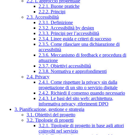
2.2. L’approccio progettuale
2.2.1. Buone pratiche
2.2.2. Principi
2.3. Accessibilità
2.3.1. Definizione
2.3.2. Accessibilità by design
2.3.3. Principi per l’accessibilità
2.3.4. Linee guida e criteri di successo
2.3.5. Come rilasciare una dichiarazione di
accessibilità
2.3.6. Meccanismo di feedback e procedura di
attuazione
2.3.7. Obiettivi accessibilità
2.3.8. Normativa e approfondimenti
2.4. Privacy
2.4.1. Come rispettare la privacy sin dalla
progettazione di un sito o servizio digitale
2.4.2. Richiedi il consenso quando necessario
2.4.3. Le basi del sito web: architettura,
informativa privacy, riferimenti DPO
3. Pianificazione, gestione e strategia
3.1. Obiettivi del progetto
3.2. Tipologie di progetti
3.2.1. Tipologie di progetto in base agli attori
coinvolti nel servizio