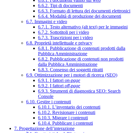
6.6.1. I documenti vanno sul web
6.6.2. Tipi di documenti
6.6.3. Formato di lettura dei documenti elettronici
6.6.4. Modalità di produzione dei documenti
6.7. Immagini e video
6.7.1. Testo alternativo (alt text) per le immagini
6.7.2. Sottotitoli per i video
6.7.3. Trascrizioni per i video
6.8. Proprietà intellettuale e privacy
6.8.1. Pubblicazione di contenuti prodotti dalla
Pubblica Amministrazione
6.8.2. Pubblicazione di contenuti non prodotti
dalla Pubblica Amministrazione
6.8.3. Consenso dei soggetti ritratti
6.9. Ottimizzazione per i motori di ricerca (SEO)
6.9.1. I fattori
on-page
6.9.2. I fattori
off-page
6.9.3. Strumenti di diagnostica SEO: Search
Console
6.10. Gestire i contenuti
6.10.1. L’inventario dei contenuti
6.10.2. Revisionare i contenuti
6.10.3. Migrare i contenuti
6.10.4. Pubblicare i contenuti
7. Progettazione dell’interazione