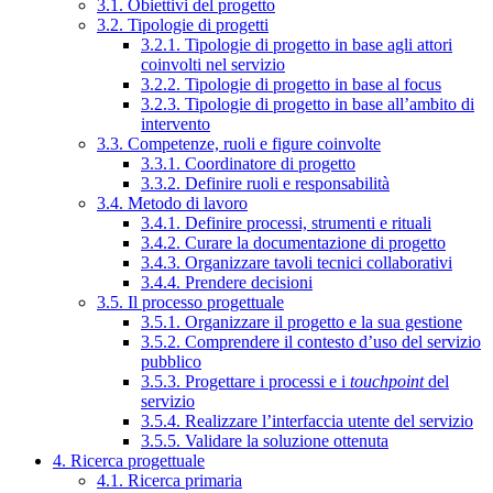
3.1. Obiettivi del progetto
3.2. Tipologie di progetti
3.2.1. Tipologie di progetto in base agli attori
coinvolti nel servizio
3.2.2. Tipologie di progetto in base al focus
3.2.3. Tipologie di progetto in base all’ambito di
intervento
3.3. Competenze, ruoli e figure coinvolte
3.3.1. Coordinatore di progetto
3.3.2. Definire ruoli e responsabilità
3.4. Metodo di lavoro
3.4.1. Definire processi, strumenti e rituali
3.4.2. Curare la documentazione di progetto
3.4.3. Organizzare tavoli tecnici collaborativi
3.4.4. Prendere decisioni
3.5. Il processo progettuale
3.5.1. Organizzare il progetto e la sua gestione
3.5.2. Comprendere il contesto d’uso del servizio
pubblico
3.5.3. Progettare i processi e i
touchpoint
del
servizio
3.5.4. Realizzare l’interfaccia utente del servizio
3.5.5. Validare la soluzione ottenuta
4. Ricerca progettuale
4.1. Ricerca primaria