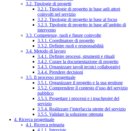
3.2. Tipologie di progetti
3.2.1. Tipologie di progetto in base agli attori
coinvolti nel servizio
3.2.2. Tipologie di progetto in base al focus
3.2.3. Tipologie di progetto in base all’ambito di
intervento
3.3. Competenze, ruoli e figure coinvolte
3.3.1. Coordinatore di progetto
3.3.2. Definire ruoli e responsabilità
3.4. Metodo di lavoro
3.4.1. Definire processi, strumenti e rituali
3.4.2. Curare la documentazione di progetto
3.4.3. Organizzare tavoli tecnici collaborativi
3.4.4. Prendere decisioni
3.5. Il processo progettuale
3.5.1. Organizzare il progetto e la sua gestione
3.5.2. Comprendere il contesto d’uso del servizio
pubblico
3.5.3. Progettare i processi e i
touchpoint
del
servizio
3.5.4. Realizzare l’interfaccia utente del servizio
3.5.5. Validare la soluzione ottenuta
4. Ricerca progettuale
4.1. Ricerca primaria
4.1.1. Interviste