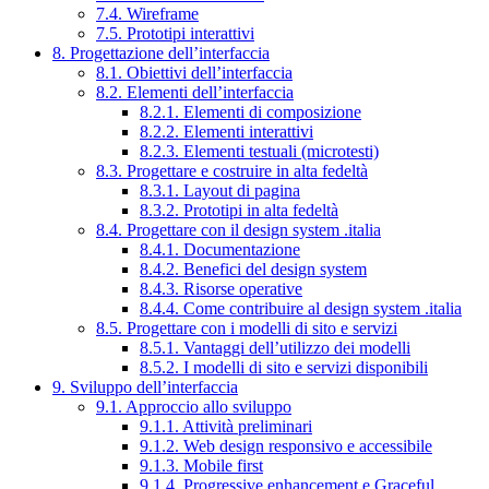
7.4. Wireframe
7.5. Prototipi interattivi
8. Progettazione dell’interfaccia
8.1. Obiettivi dell’interfaccia
8.2. Elementi dell’interfaccia
8.2.1. Elementi di composizione
8.2.2. Elementi interattivi
8.2.3. Elementi testuali (microtesti)
8.3. Progettare e costruire in alta fedeltà
8.3.1. Layout di pagina
8.3.2. Prototipi in alta fedeltà
8.4. Progettare con il design system .italia
8.4.1. Documentazione
8.4.2. Benefici del design system
8.4.3. Risorse operative
8.4.4. Come contribuire al design system .italia
8.5. Progettare con i modelli di sito e servizi
8.5.1. Vantaggi dell’utilizzo dei modelli
8.5.2. I modelli di sito e servizi disponibili
9. Sviluppo dell’interfaccia
9.1. Approccio allo sviluppo
9.1.1. Attività preliminari
9.1.2. Web design responsivo e accessibile
9.1.3. Mobile first
9.1.4. Progressive enhancement e Graceful