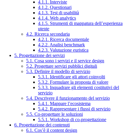
4.1.1. Interviste
4.1.2. Questionari
4.1.3. Test di usabilità
4.1.4. Web analytics
4.1.5. Strumenti di mappatura dell’esperienza
utente
4.2. Ricerca secondaria
4.2.1. Ricerca documentale
4.2.2. Analisi benchmark
4.2.3. Valutazione euristica
5. Progettazione dei servizi
5.1. Cosa sono i servizi e il service design
5.2. Progettare servizi pubblici digitali
5.3. Definire il modello di servizio
5.3.1. Identificare gli attori coinvolti
5.3.2. Formulare la proposta di valore
5.3.3. Inquadrare gli elementi costitutivi del
servizio
5.4. Descrivere il funzionamento del servizio
5.4.1. Mappare l’ecosistema
5.4.2. Rappresentare i flussi di servizio
5.5. Co-progettare le soluzioni
5.5.1. Workshop di co-progettazione
6. Progettazione dei contenuti
6.1. Cos’è il content design