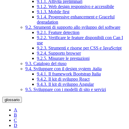
9.1.1. Attività preliminari
9.1.2. Web design responsivo e accessibile
9.1.3. Mobile first
9.1.4. Progressive enhancement e Graceful
degradation
9.2. Strumenti di supporto allo sviluppo del software
9.2.1. Feature detection
9.2.2. Verificare le feature disponibili con Can I
use
9.2.3. Strumenti e risorse per CSS e JavaScript
9.2.4. Supporto browser
9.2.5. Misurare le prestazioni
9.3. Catalogo del riuso
9.4. Sviluppare con il design system .italia
9.4.1. Il framework Bootstrap Italia
9.4.2. Il kit di sviluppo React
9.4.3. Il kit di sviluppo Angular
9.5. Sviluppare con i modelli di sito e servizi
glossario
A
B
C
D