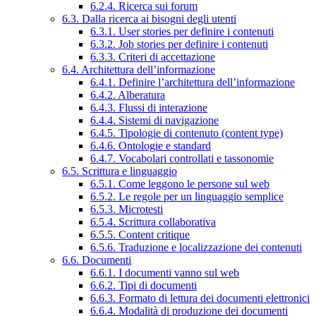
6.2.4. Ricerca sui forum
6.3. Dalla ricerca ai bisogni degli utenti
6.3.1. User stories per definire i contenuti
6.3.2. Job stories per definire i contenuti
6.3.3. Criteri di accettazione
6.4. Architettura dell’informazione
6.4.1. Definire l’architettura dell’informazione
6.4.2. Alberatura
6.4.3. Flussi di interazione
6.4.4. Sistemi di navigazione
6.4.5. Tipologie di contenuto (content type)
6.4.6. Ontologie e standard
6.4.7. Vocabolari controllati e tassonomie
6.5. Scrittura e linguaggio
6.5.1. Come leggono le persone sul web
6.5.2. Le regole per un linguaggio semplice
6.5.3. Microtesti
6.5.4. Scrittura collaborativa
6.5.5. Content critique
6.5.6. Traduzione e localizzazione dei contenuti
6.6. Documenti
6.6.1. I documenti vanno sul web
6.6.2. Tipi di documenti
6.6.3. Formato di lettura dei documenti elettronici
6.6.4. Modalità di produzione dei documenti