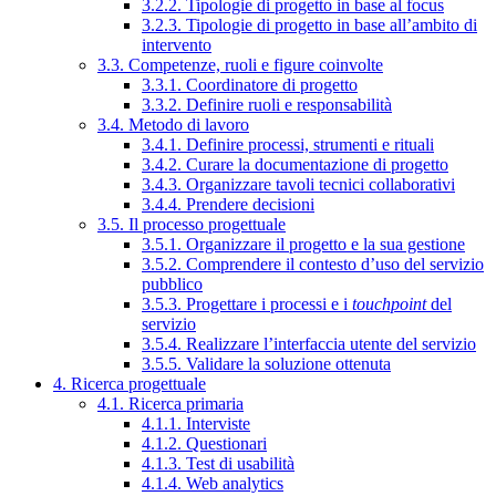
3.2.2. Tipologie di progetto in base al focus
3.2.3. Tipologie di progetto in base all’ambito di
intervento
3.3. Competenze, ruoli e figure coinvolte
3.3.1. Coordinatore di progetto
3.3.2. Definire ruoli e responsabilità
3.4. Metodo di lavoro
3.4.1. Definire processi, strumenti e rituali
3.4.2. Curare la documentazione di progetto
3.4.3. Organizzare tavoli tecnici collaborativi
3.4.4. Prendere decisioni
3.5. Il processo progettuale
3.5.1. Organizzare il progetto e la sua gestione
3.5.2. Comprendere il contesto d’uso del servizio
pubblico
3.5.3. Progettare i processi e i
touchpoint
del
servizio
3.5.4. Realizzare l’interfaccia utente del servizio
3.5.5. Validare la soluzione ottenuta
4. Ricerca progettuale
4.1. Ricerca primaria
4.1.1. Interviste
4.1.2. Questionari
4.1.3. Test di usabilità
4.1.4. Web analytics