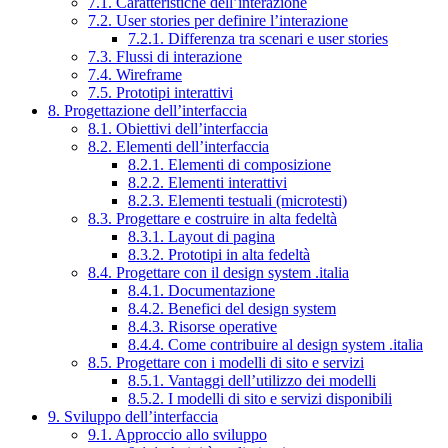
7.1. Caratteristiche dell’interazione
7.2. User stories per definire l’interazione
7.2.1. Differenza tra scenari e user stories
7.3. Flussi di interazione
7.4. Wireframe
7.5. Prototipi interattivi
8. Progettazione dell’interfaccia
8.1. Obiettivi dell’interfaccia
8.2. Elementi dell’interfaccia
8.2.1. Elementi di composizione
8.2.2. Elementi interattivi
8.2.3. Elementi testuali (microtesti)
8.3. Progettare e costruire in alta fedeltà
8.3.1. Layout di pagina
8.3.2. Prototipi in alta fedeltà
8.4. Progettare con il design system .italia
8.4.1. Documentazione
8.4.2. Benefici del design system
8.4.3. Risorse operative
8.4.4. Come contribuire al design system .italia
8.5. Progettare con i modelli di sito e servizi
8.5.1. Vantaggi dell’utilizzo dei modelli
8.5.2. I modelli di sito e servizi disponibili
9. Sviluppo dell’interfaccia
9.1. Approccio allo sviluppo