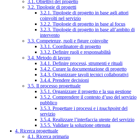
3.1. Obiettivi del progetto
3.2. Tipologie di progetti
3.2.1. Tipologie di progetto in base agli attori
coinvolti nel servizio
3.2.2. Tipologie di progetto in base al focus
3.2.3. Tipologie di progetto in base all’ambito di
intervento
3.3. Competenze, ruoli e figure coinvolte
3.3.1. Coordinatore di progetto
3.3.2. Definire ruoli e responsabilità
3.4. Metodo di lavoro
3.4.1. Definire processi, strumenti e rituali
3.4.2. Curare la documentazione di progetto
3.4.3. Organizzare tavoli tecnici collaborativi
3.4.4. Prendere decisioni
3.5. Il processo progettuale
3.5.1. Organizzare il progetto e la sua gestione
3.5.2. Comprendere il contesto d’uso del servizio
pubblico
3.5.3. Progettare i processi e i
touchpoint
del
servizio
3.5.4. Realizzare l’interfaccia utente del servizio
3.5.5. Validare la soluzione ottenuta
4. Ricerca progettuale
4.1. Ricerca primaria