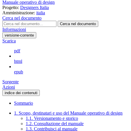
Manuale operativo di design
Progetto:
Designers Italia
Amministrazione:
italia
Cerca nel documento
Cerca nel documento
Informazioni
versione-corrente
Scarica
pdf
html
epub
Sorgente
Azioni
indice dei contenuti
Sommario
1. Scopo, destinatari e uso del Manuale operativo di design
1.1. Versionamento e storico
1.2. Consultazione del manuale
1.3. Contribuisci al manuale