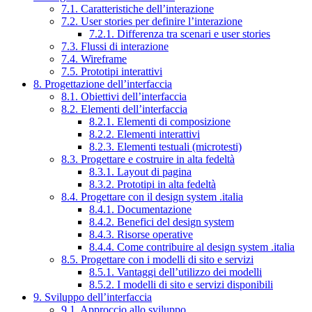
7.1. Caratteristiche dell’interazione
7.2. User stories per definire l’interazione
7.2.1. Differenza tra scenari e user stories
7.3. Flussi di interazione
7.4. Wireframe
7.5. Prototipi interattivi
8. Progettazione dell’interfaccia
8.1. Obiettivi dell’interfaccia
8.2. Elementi dell’interfaccia
8.2.1. Elementi di composizione
8.2.2. Elementi interattivi
8.2.3. Elementi testuali (microtesti)
8.3. Progettare e costruire in alta fedeltà
8.3.1. Layout di pagina
8.3.2. Prototipi in alta fedeltà
8.4. Progettare con il design system .italia
8.4.1. Documentazione
8.4.2. Benefici del design system
8.4.3. Risorse operative
8.4.4. Come contribuire al design system .italia
8.5. Progettare con i modelli di sito e servizi
8.5.1. Vantaggi dell’utilizzo dei modelli
8.5.2. I modelli di sito e servizi disponibili
9. Sviluppo dell’interfaccia
9.1. Approccio allo sviluppo