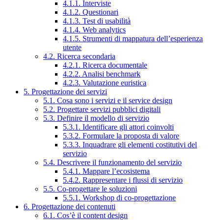
4.1.1. Interviste
4.1.2. Questionari
4.1.3. Test di usabilità
4.1.4. Web analytics
4.1.5. Strumenti di mappatura dell’esperienza
utente
4.2. Ricerca secondaria
4.2.1. Ricerca documentale
4.2.2. Analisi benchmark
4.2.3. Valutazione euristica
5. Progettazione dei servizi
5.1. Cosa sono i servizi e il service design
5.2. Progettare servizi pubblici digitali
5.3. Definire il modello di servizio
5.3.1. Identificare gli attori coinvolti
5.3.2. Formulare la proposta di valore
5.3.3. Inquadrare gli elementi costitutivi del
servizio
5.4. Descrivere il funzionamento del servizio
5.4.1. Mappare l’ecosistema
5.4.2. Rappresentare i flussi di servizio
5.5. Co-progettare le soluzioni
5.5.1. Workshop di co-progettazione
6. Progettazione dei contenuti
6.1. Cos’è il content design