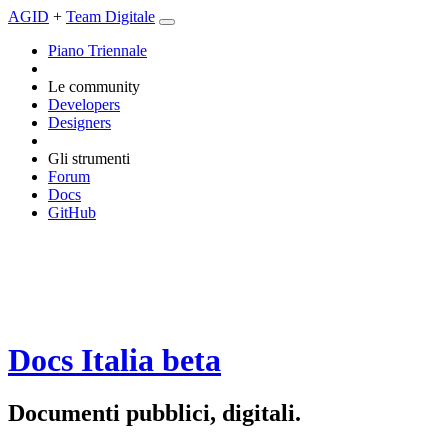
AGID
+
Team Digitale
Piano Triennale
Le community
Developers
Designers
Gli strumenti
Forum
Docs
GitHub
Docs Italia
beta
Documenti pubblici, digitali.