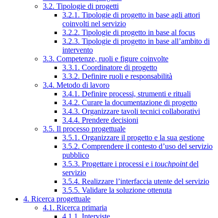
3.2. Tipologie di progetti
3.2.1. Tipologie di progetto in base agli attori
coinvolti nel servizio
3.2.2. Tipologie di progetto in base al focus
3.2.3. Tipologie di progetto in base all’ambito di
intervento
3.3. Competenze, ruoli e figure coinvolte
3.3.1. Coordinatore di progetto
3.3.2. Definire ruoli e responsabilità
3.4. Metodo di lavoro
3.4.1. Definire processi, strumenti e rituali
3.4.2. Curare la documentazione di progetto
3.4.3. Organizzare tavoli tecnici collaborativi
3.4.4. Prendere decisioni
3.5. Il processo progettuale
3.5.1. Organizzare il progetto e la sua gestione
3.5.2. Comprendere il contesto d’uso del servizio
pubblico
3.5.3. Progettare i processi e i
touchpoint
del
servizio
3.5.4. Realizzare l’interfaccia utente del servizio
3.5.5. Validare la soluzione ottenuta
4. Ricerca progettuale
4.1. Ricerca primaria
4.1.1. Interviste