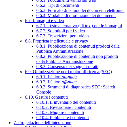
6.6.1. I documenti vanno sul web
6.6.2. Tipi di documenti
6.6.3. Formato di lettura dei documenti elettronici
6.6.4. Modalità di produzione dei documenti
6.7. Immagini e video
6.7.1. Testo alternativo (alt text) per le immagini
6.7.2. Sottotitoli per i video
6.7.3. Trascrizioni per i video
6.8. Proprietà intellettuale e privacy
6.8.1. Pubblicazione di contenuti prodotti dalla
Pubblica Amministrazione
6.8.2. Pubblicazione di contenuti non prodotti
dalla Pubblica Amministrazione
6.8.3. Consenso dei soggetti ritratti
6.9. Ottimizzazione per i motori di ricerca (SEO)
6.9.1. I fattori
on-page
6.9.2. I fattori
off-page
6.9.3. Strumenti di diagnostica SEO: Search
Console
6.10. Gestire i contenuti
6.10.1. L’inventario dei contenuti
6.10.2. Revisionare i contenuti
6.10.3. Migrare i contenuti
6.10.4. Pubblicare i contenuti
7. Progettazione dell’interazione