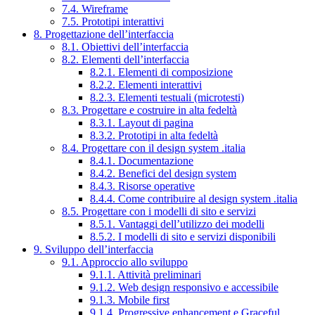
7.4. Wireframe
7.5. Prototipi interattivi
8. Progettazione dell’interfaccia
8.1. Obiettivi dell’interfaccia
8.2. Elementi dell’interfaccia
8.2.1. Elementi di composizione
8.2.2. Elementi interattivi
8.2.3. Elementi testuali (microtesti)
8.3. Progettare e costruire in alta fedeltà
8.3.1. Layout di pagina
8.3.2. Prototipi in alta fedeltà
8.4. Progettare con il design system .italia
8.4.1. Documentazione
8.4.2. Benefici del design system
8.4.3. Risorse operative
8.4.4. Come contribuire al design system .italia
8.5. Progettare con i modelli di sito e servizi
8.5.1. Vantaggi dell’utilizzo dei modelli
8.5.2. I modelli di sito e servizi disponibili
9. Sviluppo dell’interfaccia
9.1. Approccio allo sviluppo
9.1.1. Attività preliminari
9.1.2. Web design responsivo e accessibile
9.1.3. Mobile first
9.1.4. Progressive enhancement e Graceful