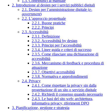
1.3. Contribuisci al manuale
2. Introduzione al design per i servizi pubblici digitali
2.1. Design per l’amministrazione digitale (
e-
government
)
2.2. L’approccio progettuale
2.2.1. Buone pratiche
2.2.2. Principi
2.3. Accessibilità
2.3.1. Definizione
2.3.2. Accessibilità by design
2.3.3. Principi per l’accessibilità
2.3.4. Linee guida e criteri di successo
2.3.5. Come rilasciare una dichiarazione di
accessibilità
2.3.6. Meccanismo di feedback e procedura di
attuazione
2.3.7. Obiettivi accessibilità
2.3.8. Normativa e approfondimenti
2.4. Privacy
2.4.1. Come rispettare la privacy sin dalla
progettazione di un sito o servizio digitale
2.4.2. Richiedi il consenso quando necessario
2.4.3. Le basi del sito web: architettura,
informativa privacy, riferimenti DPO
3. Pianificazione, gestione e strategia