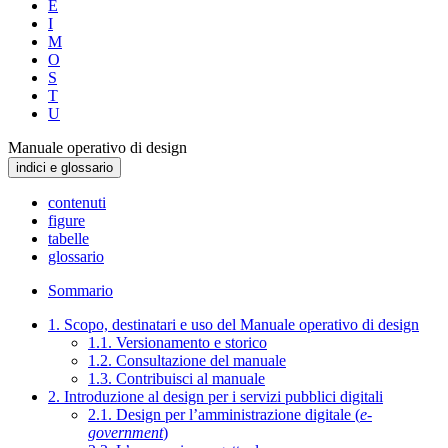
E
I
M
O
S
T
U
Manuale operativo di design
indici e glossario
contenuti
figure
tabelle
glossario
Sommario
1. Scopo, destinatari e uso del Manuale operativo di design
1.1. Versionamento e storico
1.2. Consultazione del manuale
1.3. Contribuisci al manuale
2. Introduzione al design per i servizi pubblici digitali
2.1. Design per l’amministrazione digitale (
e-
government
)