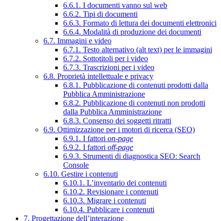
6.6.1. I documenti vanno sul web
6.6.2. Tipi di documenti
6.6.3. Formato di lettura dei documenti elettronici
6.6.4. Modalità di produzione dei documenti
6.7. Immagini e video
6.7.1. Testo alternativo (alt text) per le immagini
6.7.2. Sottotitoli per i video
6.7.3. Trascrizioni per i video
6.8. Proprietà intellettuale e privacy
6.8.1. Pubblicazione di contenuti prodotti dalla
Pubblica Amministrazione
6.8.2. Pubblicazione di contenuti non prodotti
dalla Pubblica Amministrazione
6.8.3. Consenso dei soggetti ritratti
6.9. Ottimizzazione per i motori di ricerca (SEO)
6.9.1. I fattori
on-page
6.9.2. I fattori
off-page
6.9.3. Strumenti di diagnostica SEO: Search
Console
6.10. Gestire i contenuti
6.10.1. L’inventario dei contenuti
6.10.2. Revisionare i contenuti
6.10.3. Migrare i contenuti
6.10.4. Pubblicare i contenuti
7. Progettazione dell’interazione