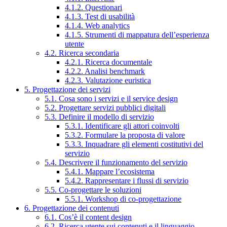
4.1.2. Questionari
4.1.3. Test di usabilità
4.1.4. Web analytics
4.1.5. Strumenti di mappatura dell’esperienza
utente
4.2. Ricerca secondaria
4.2.1. Ricerca documentale
4.2.2. Analisi benchmark
4.2.3. Valutazione euristica
5. Progettazione dei servizi
5.1. Cosa sono i servizi e il service design
5.2. Progettare servizi pubblici digitali
5.3. Definire il modello di servizio
5.3.1. Identificare gli attori coinvolti
5.3.2. Formulare la proposta di valore
5.3.3. Inquadrare gli elementi costitutivi del
servizio
5.4. Descrivere il funzionamento del servizio
5.4.1. Mappare l’ecosistema
5.4.2. Rappresentare i flussi di servizio
5.5. Co-progettare le soluzioni
5.5.1. Workshop di co-progettazione
6. Progettazione dei contenuti
6.1. Cos’è il content design
6.2. Ricerca utente sui contenuti e il linguaggio