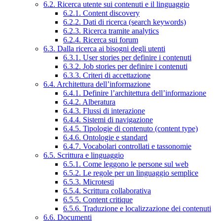
6.2. Ricerca utente sui contenuti e il linguaggio
6.2.1. Content discovery
6.2.2. Dati di ricerca (search keywords)
6.2.3. Ricerca tramite analytics
6.2.4. Ricerca sui forum
6.3. Dalla ricerca ai bisogni degli utenti
6.3.1. User stories per definire i contenuti
6.3.2. Job stories per definire i contenuti
6.3.3. Criteri di accettazione
6.4. Architettura dell’informazione
6.4.1. Definire l’architettura dell’informazione
6.4.2. Alberatura
6.4.3. Flussi di interazione
6.4.4. Sistemi di navigazione
6.4.5. Tipologie di contenuto (content type)
6.4.6. Ontologie e standard
6.4.7. Vocabolari controllati e tassonomie
6.5. Scrittura e linguaggio
6.5.1. Come leggono le persone sul web
6.5.2. Le regole per un linguaggio semplice
6.5.3. Microtesti
6.5.4. Scrittura collaborativa
6.5.5. Content critique
6.5.6. Traduzione e localizzazione dei contenuti
6.6. Documenti