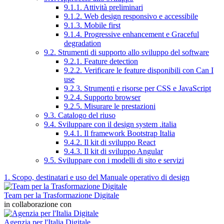
9.1.1. Attività preliminari
9.1.2. Web design responsivo e accessibile
9.1.3. Mobile first
9.1.4. Progressive enhancement e Graceful
degradation
9.2. Strumenti di supporto allo sviluppo del software
9.2.1. Feature detection
9.2.2. Verificare le feature disponibili con Can I
use
9.2.3. Strumenti e risorse per CSS e JavaScript
9.2.4. Supporto browser
9.2.5. Misurare le prestazioni
9.3. Catalogo del riuso
9.4. Sviluppare con il design system .italia
9.4.1. Il framework Bootstrap Italia
9.4.2. Il kit di sviluppo React
9.4.3. Il kit di sviluppo Angular
9.5. Sviluppare con i modelli di sito e servizi
1. Scopo, destinatari e uso del Manuale operativo di design
Team per la Trasformazione Digitale
in collaborazione con
Agenzia per l'Italia Digitale