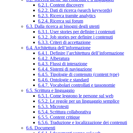
6.2.1. Content discovery
6.2.2. Dati di ricerca (search keywords)
6.2.3. Ricerca tramite analytics
6.2.4. Ricerca sui forum
6.3. Dalla ricerca ai bisogni degli utenti
6.3.1. User stories per definire i contenuti
6.3.2. Job stories per definire i contenuti
6.3.3. Criteri di accettazione
6.4. Architettura dell’informazione
6.4.1. Definire l’architettura dell’informazione
6.4.2. Alberatura
6.4.3. Flussi di interazione
6.4.4. Sistemi di navigazione
6.4.5. Tipologie di contenuto (content type)
6.4.6. Ontologie e standard
6.4.7. Vocabolari controllati e tassonomie
6.5. Scrittura e linguaggio
6.5.1. Come leggono le persone sul web
6.5.2. Le regole per un linguaggio semplice
6.5.3. Microtesti
6.5.4. Scrittura collaborativa
6.5.5. Content critique
6.5.6. Traduzione e localizzazione dei contenuti
6.6. Documenti