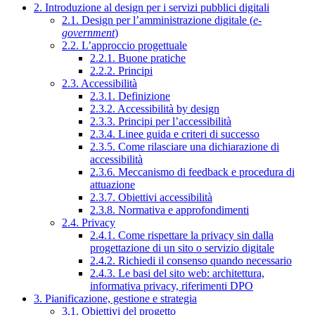
2. Introduzione al design per i servizi pubblici digitali
2.1. Design per l’amministrazione digitale (
e-
government
)
2.2. L’approccio progettuale
2.2.1. Buone pratiche
2.2.2. Principi
2.3. Accessibilità
2.3.1. Definizione
2.3.2. Accessibilità by design
2.3.3. Principi per l’accessibilità
2.3.4. Linee guida e criteri di successo
2.3.5. Come rilasciare una dichiarazione di
accessibilità
2.3.6. Meccanismo di feedback e procedura di
attuazione
2.3.7. Obiettivi accessibilità
2.3.8. Normativa e approfondimenti
2.4. Privacy
2.4.1. Come rispettare la privacy sin dalla
progettazione di un sito o servizio digitale
2.4.2. Richiedi il consenso quando necessario
2.4.3. Le basi del sito web: architettura,
informativa privacy, riferimenti DPO
3. Pianificazione, gestione e strategia
3.1. Obiettivi del progetto