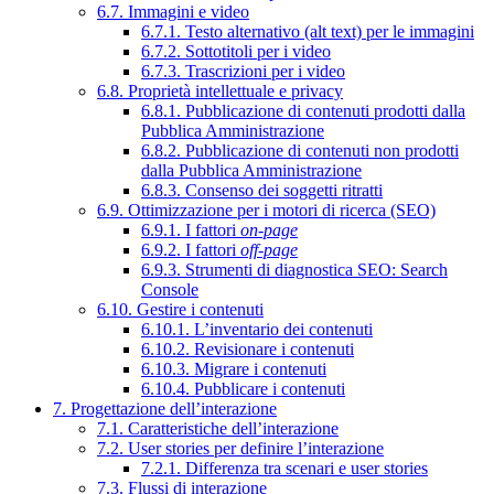
6.7. Immagini e video
6.7.1. Testo alternativo (alt text) per le immagini
6.7.2. Sottotitoli per i video
6.7.3. Trascrizioni per i video
6.8. Proprietà intellettuale e privacy
6.8.1. Pubblicazione di contenuti prodotti dalla
Pubblica Amministrazione
6.8.2. Pubblicazione di contenuti non prodotti
dalla Pubblica Amministrazione
6.8.3. Consenso dei soggetti ritratti
6.9. Ottimizzazione per i motori di ricerca (SEO)
6.9.1. I fattori
on-page
6.9.2. I fattori
off-page
6.9.3. Strumenti di diagnostica SEO: Search
Console
6.10. Gestire i contenuti
6.10.1. L’inventario dei contenuti
6.10.2. Revisionare i contenuti
6.10.3. Migrare i contenuti
6.10.4. Pubblicare i contenuti
7. Progettazione dell’interazione
7.1. Caratteristiche dell’interazione
7.2. User stories per definire l’interazione
7.2.1. Differenza tra scenari e user stories
7.3. Flussi di interazione