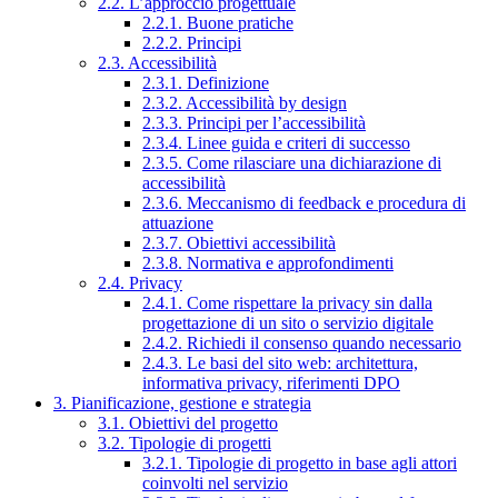
2.2. L’approccio progettuale
2.2.1. Buone pratiche
2.2.2. Principi
2.3. Accessibilità
2.3.1. Definizione
2.3.2. Accessibilità by design
2.3.3. Principi per l’accessibilità
2.3.4. Linee guida e criteri di successo
2.3.5. Come rilasciare una dichiarazione di
accessibilità
2.3.6. Meccanismo di feedback e procedura di
attuazione
2.3.7. Obiettivi accessibilità
2.3.8. Normativa e approfondimenti
2.4. Privacy
2.4.1. Come rispettare la privacy sin dalla
progettazione di un sito o servizio digitale
2.4.2. Richiedi il consenso quando necessario
2.4.3. Le basi del sito web: architettura,
informativa privacy, riferimenti DPO
3. Pianificazione, gestione e strategia
3.1. Obiettivi del progetto
3.2. Tipologie di progetti
3.2.1. Tipologie di progetto in base agli attori
coinvolti nel servizio