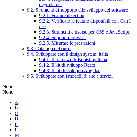
degradation
9.2. Strumenti di supporto allo sviluppo del software
9.2.1. Feature detection
9.2.2. Verificare le feature disponibili con Can I
use
9.2.3. Strumenti e risorse per CSS e JavaScript
9.2.4. Supporto browser
9.2.5. Misurare le prestazioni
9.3. Catalogo del riuso
9.4. Sviluppare con il design system .italia
9.4.1. Il framework Bootstrap Italia
9.4.2. Il kit di sviluppo React
9.4.3. Il kit di sviluppo Angular
9.5. Sviluppare con i modelli di sito e servizi
None
None
A
B
C
D
E
I
M