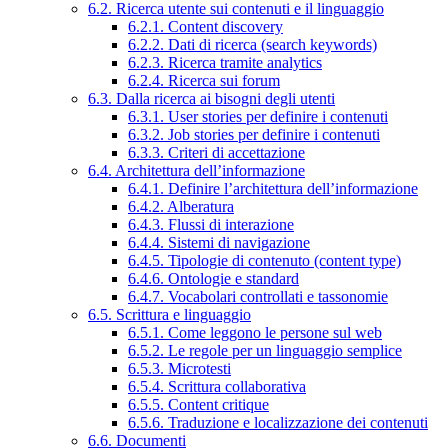
6.2. Ricerca utente sui contenuti e il linguaggio
6.2.1. Content discovery
6.2.2. Dati di ricerca (search keywords)
6.2.3. Ricerca tramite analytics
6.2.4. Ricerca sui forum
6.3. Dalla ricerca ai bisogni degli utenti
6.3.1. User stories per definire i contenuti
6.3.2. Job stories per definire i contenuti
6.3.3. Criteri di accettazione
6.4. Architettura dell’informazione
6.4.1. Definire l’architettura dell’informazione
6.4.2. Alberatura
6.4.3. Flussi di interazione
6.4.4. Sistemi di navigazione
6.4.5. Tipologie di contenuto (content type)
6.4.6. Ontologie e standard
6.4.7. Vocabolari controllati e tassonomie
6.5. Scrittura e linguaggio
6.5.1. Come leggono le persone sul web
6.5.2. Le regole per un linguaggio semplice
6.5.3. Microtesti
6.5.4. Scrittura collaborativa
6.5.5. Content critique
6.5.6. Traduzione e localizzazione dei contenuti
6.6. Documenti