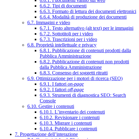
6.6.1. I documenti vanno sul web
6.6.2. Tipi di documenti
6.6.3. Formato di lettura dei documenti elettronici
6.6.4. Modalità di produzione dei documenti
6.7. Immagini e video
6.7.1. Testo alternativo (alt text) per le immagini
6.7.2. Sottotitoli per i video
6.7.3. Trascrizioni per i video
6.8. Proprietà intellettuale e privacy
6.8.1. Pubblicazione di contenuti prodotti dalla
Pubblica Amministrazione
6.8.2. Pubblicazione di contenuti non prodotti
dalla Pubblica Amministrazione
6.8.3. Consenso dei soggetti ritratti
6.9. Ottimizzazione per i motori di ricerca (SEO)
6.9.1. I fattori
on-page
6.9.2. I fattori
off-page
6.9.3. Strumenti di diagnostica SEO: Search
Console
6.10. Gestire i contenuti
6.10.1. L’inventario dei contenuti
6.10.2. Revisionare i contenuti
6.10.3. Migrare i contenuti
6.10.4. Pubblicare i contenuti
7. Progettazione dell’interazione