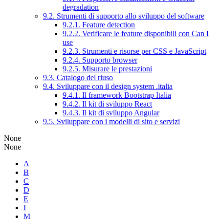
degradation
9.2. Strumenti di supporto allo sviluppo del software
9.2.1. Feature detection
9.2.2. Verificare le feature disponibili con Can I
use
9.2.3. Strumenti e risorse per CSS e JavaScript
9.2.4. Supporto browser
9.2.5. Misurare le prestazioni
9.3. Catalogo del riuso
9.4. Sviluppare con il design system .italia
9.4.1. Il framework Bootstrap Italia
9.4.2. Il kit di sviluppo React
9.4.3. Il kit di sviluppo Angular
9.5. Sviluppare con i modelli di sito e servizi
None
None
A
B
C
D
E
I
M