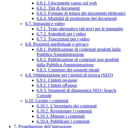
6.6.1. I documenti vanno sul web
6.6.2. Tipi di documenti
6.6.3. Formato di lettura dei documenti elettronici
6.6.4. Modalità di produzione dei documenti
6.7. Immagini e video
6.7.1. Testo alternativo (alt text) per le immagini
6.7.2. Sottotitoli per i video
6.7.3. Trascrizioni per i video
6.8. Proprietà intellettuale e privacy
6.8.1. Pubblicazione di contenuti prodotti dalla
Pubblica Amministrazione
6.8.2. Pubblicazione di contenuti non prodotti
dalla Pubblica Amministrazione
6.8.3. Consenso dei soggetti ritratti
6.9. Ottimizzazione per i motori di ricerca (SEO)
6.9.1. I fattori
on-page
6.9.2. I fattori
off-page
6.9.3. Strumenti di diagnostica SEO: Search
Console
6.10. Gestire i contenuti
6.10.1. L’inventario dei contenuti
6.10.2. Revisionare i contenuti
6.10.3. Migrare i contenuti
6.10.4. Pubblicare i contenuti
7. Progettazione dell’interazione