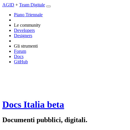
AGID
+
Team Digitale
Piano Triennale
Le community
Developers
Designers
Gli strumenti
Forum
Docs
GitHub
Docs Italia
beta
Documenti pubblici, digitali.