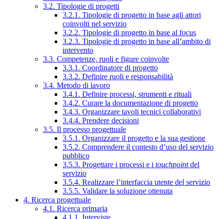
3.2. Tipologie di progetti
3.2.1. Tipologie di progetto in base agli attori
coinvolti nel servizio
3.2.2. Tipologie di progetto in base al focus
3.2.3. Tipologie di progetto in base all’ambito di
intervento
3.3. Competenze, ruoli e figure coinvolte
3.3.1. Coordinatore di progetto
3.3.2. Definire ruoli e responsabilità
3.4. Metodo di lavoro
3.4.1. Definire processi, strumenti e rituali
3.4.2. Curare la documentazione di progetto
3.4.3. Organizzare tavoli tecnici collaborativi
3.4.4. Prendere decisioni
3.5. Il processo progettuale
3.5.1. Organizzare il progetto e la sua gestione
3.5.2. Comprendere il contesto d’uso del servizio
pubblico
3.5.3. Progettare i processi e i
touchpoint
del
servizio
3.5.4. Realizzare l’interfaccia utente del servizio
3.5.5. Validare la soluzione ottenuta
4. Ricerca progettuale
4.1. Ricerca primaria
4.1.1. Interviste