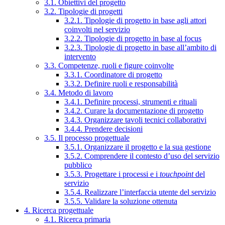
3.1. Obiettivi del progetto
3.2. Tipologie di progetti
3.2.1. Tipologie di progetto in base agli attori
coinvolti nel servizio
3.2.2. Tipologie di progetto in base al focus
3.2.3. Tipologie di progetto in base all’ambito di
intervento
3.3. Competenze, ruoli e figure coinvolte
3.3.1. Coordinatore di progetto
3.3.2. Definire ruoli e responsabilità
3.4. Metodo di lavoro
3.4.1. Definire processi, strumenti e rituali
3.4.2. Curare la documentazione di progetto
3.4.3. Organizzare tavoli tecnici collaborativi
3.4.4. Prendere decisioni
3.5. Il processo progettuale
3.5.1. Organizzare il progetto e la sua gestione
3.5.2. Comprendere il contesto d’uso del servizio
pubblico
3.5.3. Progettare i processi e i
touchpoint
del
servizio
3.5.4. Realizzare l’interfaccia utente del servizio
3.5.5. Validare la soluzione ottenuta
4. Ricerca progettuale
4.1. Ricerca primaria