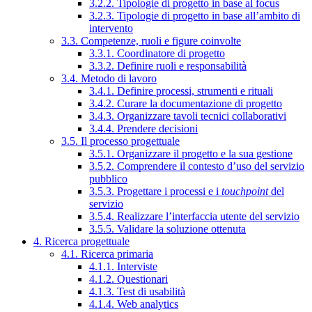
3.2.2. Tipologie di progetto in base al focus
3.2.3. Tipologie di progetto in base all’ambito di
intervento
3.3. Competenze, ruoli e figure coinvolte
3.3.1. Coordinatore di progetto
3.3.2. Definire ruoli e responsabilità
3.4. Metodo di lavoro
3.4.1. Definire processi, strumenti e rituali
3.4.2. Curare la documentazione di progetto
3.4.3. Organizzare tavoli tecnici collaborativi
3.4.4. Prendere decisioni
3.5. Il processo progettuale
3.5.1. Organizzare il progetto e la sua gestione
3.5.2. Comprendere il contesto d’uso del servizio
pubblico
3.5.3. Progettare i processi e i
touchpoint
del
servizio
3.5.4. Realizzare l’interfaccia utente del servizio
3.5.5. Validare la soluzione ottenuta
4. Ricerca progettuale
4.1. Ricerca primaria
4.1.1. Interviste
4.1.2. Questionari
4.1.3. Test di usabilità
4.1.4. Web analytics