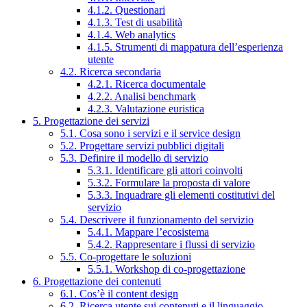
4.1.2. Questionari
4.1.3. Test di usabilità
4.1.4. Web analytics
4.1.5. Strumenti di mappatura dell’esperienza
utente
4.2. Ricerca secondaria
4.2.1. Ricerca documentale
4.2.2. Analisi benchmark
4.2.3. Valutazione euristica
5. Progettazione dei servizi
5.1. Cosa sono i servizi e il service design
5.2. Progettare servizi pubblici digitali
5.3. Definire il modello di servizio
5.3.1. Identificare gli attori coinvolti
5.3.2. Formulare la proposta di valore
5.3.3. Inquadrare gli elementi costitutivi del
servizio
5.4. Descrivere il funzionamento del servizio
5.4.1. Mappare l’ecosistema
5.4.2. Rappresentare i flussi di servizio
5.5. Co-progettare le soluzioni
5.5.1. Workshop di co-progettazione
6. Progettazione dei contenuti
6.1. Cos’è il content design
6.2. Ricerca utente sui contenuti e il linguaggio