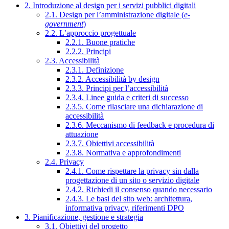
2. Introduzione al design per i servizi pubblici digitali
2.1. Design per l’amministrazione digitale (
e-
government
)
2.2. L’approccio progettuale
2.2.1. Buone pratiche
2.2.2. Principi
2.3. Accessibilità
2.3.1. Definizione
2.3.2. Accessibilità by design
2.3.3. Principi per l’accessibilità
2.3.4. Linee guida e criteri di successo
2.3.5. Come rilasciare una dichiarazione di
accessibilità
2.3.6. Meccanismo di feedback e procedura di
attuazione
2.3.7. Obiettivi accessibilità
2.3.8. Normativa e approfondimenti
2.4. Privacy
2.4.1. Come rispettare la privacy sin dalla
progettazione di un sito o servizio digitale
2.4.2. Richiedi il consenso quando necessario
2.4.3. Le basi del sito web: architettura,
informativa privacy, riferimenti DPO
3. Pianificazione, gestione e strategia
3.1. Obiettivi del progetto