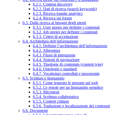
6.2.1. Content discovery
6.2.2. Dati di ricerca (search keywords)
6.2.3. Ricerca tramite analytics
6.2.4. Ricerca sui forum
6.3. Dalla ricerca ai bisogni degli utenti
6.3.1. User stories per definire i contenuti
6.3.2. Job stories per definire i contenuti
6.3.3. Criteri di accettazione
6.4. Architettura dell’informazione
6.4.1. Definire l’architettura dell’informazione
6.4.2. Alberatura
6.4.3. Flussi di interazione
6.4.4. Sistemi di navigazione
6.4.5. Tipologie di contenuto (content type)
6.4.6. Ontologie e standard
6.4.7. Vocabolari controllati e tassonomie
6.5. Scrittura e linguaggio
6.5.1. Come leggono le persone sul web
6.5.2. Le regole per un linguaggio semplice
6.5.3. Microtesti
6.5.4. Scrittura collaborativa
6.5.5. Content critique
6.5.6. Traduzione e localizzazione dei contenuti
6.6. Documenti