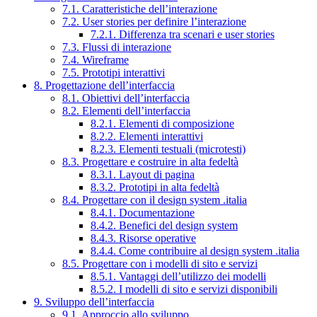
7.1. Caratteristiche dell’interazione
7.2. User stories per definire l’interazione
7.2.1. Differenza tra scenari e user stories
7.3. Flussi di interazione
7.4. Wireframe
7.5. Prototipi interattivi
8. Progettazione dell’interfaccia
8.1. Obiettivi dell’interfaccia
8.2. Elementi dell’interfaccia
8.2.1. Elementi di composizione
8.2.2. Elementi interattivi
8.2.3. Elementi testuali (microtesti)
8.3. Progettare e costruire in alta fedeltà
8.3.1. Layout di pagina
8.3.2. Prototipi in alta fedeltà
8.4. Progettare con il design system .italia
8.4.1. Documentazione
8.4.2. Benefici del design system
8.4.3. Risorse operative
8.4.4. Come contribuire al design system .italia
8.5. Progettare con i modelli di sito e servizi
8.5.1. Vantaggi dell’utilizzo dei modelli
8.5.2. I modelli di sito e servizi disponibili
9. Sviluppo dell’interfaccia
9.1. Approccio allo sviluppo