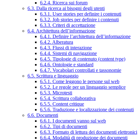
6.2.4. Ricerca sui forum
6.3. Dalla ricerca ai bisogni degli utenti
6.3.1. User stories per definire i contenuti
6.3.2. Job stories per definire i contenuti
6.3.3. Criteri di accettazione
6.4. Architettura dell’informazione
6.4.1. Definire l’architettura dell’informazione
6.4.2. Alberatura
6.4.3. Flussi di interazione
6.4.4. Sistemi di navigazione
6.4.5. Tipologie di contenuto (content type)
6.4.6. Ontologie e standard
6.4.7. Vocabolari controllati e tassonomie
6.5. Scrittura e linguaggio
6.5.1. Come leggono le persone sul web
6.5.2. Le regole per un linguaggio semplice
6.5.3. Microtesti
6.5.4. Scrittura collaborativa
6.5.5. Content critique
6.5.6. Traduzione e localizzazione dei contenuti
6.6. Documenti
6.6.1. I documenti vanno sul web
6.6.2. Tipi di documenti
6.6.3. Formato di lettura dei documenti elettronici
6.6.4. Modalità di produzione dei documenti