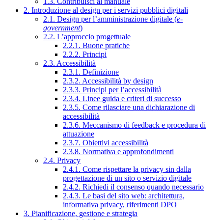
1.3. Contribuisci al manuale
2. Introduzione al design per i servizi pubblici digitali
2.1. Design per l’amministrazione digitale (
e-
government
)
2.2. L’approccio progettuale
2.2.1. Buone pratiche
2.2.2. Principi
2.3. Accessibilità
2.3.1. Definizione
2.3.2. Accessibilità by design
2.3.3. Principi per l’accessibilità
2.3.4. Linee guida e criteri di successo
2.3.5. Come rilasciare una dichiarazione di
accessibilità
2.3.6. Meccanismo di feedback e procedura di
attuazione
2.3.7. Obiettivi accessibilità
2.3.8. Normativa e approfondimenti
2.4. Privacy
2.4.1. Come rispettare la privacy sin dalla
progettazione di un sito o servizio digitale
2.4.2. Richiedi il consenso quando necessario
2.4.3. Le basi del sito web: architettura,
informativa privacy, riferimenti DPO
3. Pianificazione, gestione e strategia