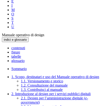
E
I
M
O
S
T
U
Manuale operativo di design
indici e glossario
contenuti
figure
tabelle
glossario
Sommario
1. Scopo, destinatari e uso del Manuale operativo di design
1.1. Versionamento e storico
1.2. Consultazione del manuale
1.3. Contribuisci al manuale
2. Introduzione al design per i servizi pubblici digitali
2.1. Design per l’amministrazione digitale (
e-
government
)