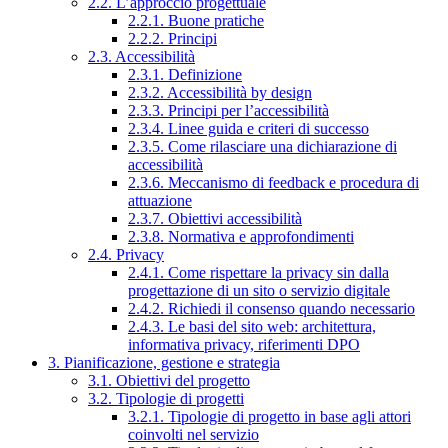
2.2. L’approccio progettuale
2.2.1. Buone pratiche
2.2.2. Principi
2.3. Accessibilità
2.3.1. Definizione
2.3.2. Accessibilità by design
2.3.3. Principi per l’accessibilità
2.3.4. Linee guida e criteri di successo
2.3.5. Come rilasciare una dichiarazione di
accessibilità
2.3.6. Meccanismo di feedback e procedura di
attuazione
2.3.7. Obiettivi accessibilità
2.3.8. Normativa e approfondimenti
2.4. Privacy
2.4.1. Come rispettare la privacy sin dalla
progettazione di un sito o servizio digitale
2.4.2. Richiedi il consenso quando necessario
2.4.3. Le basi del sito web: architettura,
informativa privacy, riferimenti DPO
3. Pianificazione, gestione e strategia
3.1. Obiettivi del progetto
3.2. Tipologie di progetti
3.2.1. Tipologie di progetto in base agli attori
coinvolti nel servizio