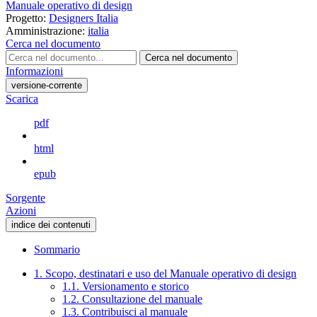
Manuale operativo di design
Progetto:
Designers Italia
Amministrazione:
italia
Cerca nel documento
Cerca nel documento
Informazioni
versione-corrente
Scarica
pdf
html
epub
Sorgente
Azioni
indice dei contenuti
Sommario
1. Scopo, destinatari e uso del Manuale operativo di design
1.1. Versionamento e storico
1.2. Consultazione del manuale
1.3. Contribuisci al manuale