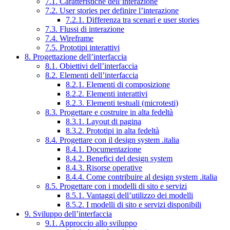
7.1. Caratteristiche dell’interazione
7.2. User stories per definire l’interazione
7.2.1. Differenza tra scenari e user stories
7.3. Flussi di interazione
7.4. Wireframe
7.5. Prototipi interattivi
8. Progettazione dell’interfaccia
8.1. Obiettivi dell’interfaccia
8.2. Elementi dell’interfaccia
8.2.1. Elementi di composizione
8.2.2. Elementi interattivi
8.2.3. Elementi testuali (microtesti)
8.3. Progettare e costruire in alta fedeltà
8.3.1. Layout di pagina
8.3.2. Prototipi in alta fedeltà
8.4. Progettare con il design system .italia
8.4.1. Documentazione
8.4.2. Benefici del design system
8.4.3. Risorse operative
8.4.4. Come contribuire al design system .italia
8.5. Progettare con i modelli di sito e servizi
8.5.1. Vantaggi dell’utilizzo dei modelli
8.5.2. I modelli di sito e servizi disponibili
9. Sviluppo dell’interfaccia
9.1. Approccio allo sviluppo