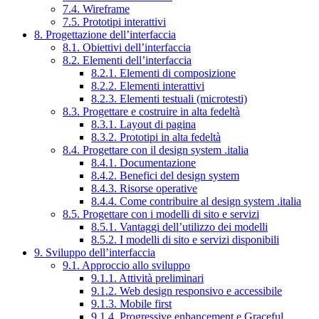
7.4. Wireframe
7.5. Prototipi interattivi
8. Progettazione dell’interfaccia
8.1. Obiettivi dell’interfaccia
8.2. Elementi dell’interfaccia
8.2.1. Elementi di composizione
8.2.2. Elementi interattivi
8.2.3. Elementi testuali (microtesti)
8.3. Progettare e costruire in alta fedeltà
8.3.1. Layout di pagina
8.3.2. Prototipi in alta fedeltà
8.4. Progettare con il design system .italia
8.4.1. Documentazione
8.4.2. Benefici del design system
8.4.3. Risorse operative
8.4.4. Come contribuire al design system .italia
8.5. Progettare con i modelli di sito e servizi
8.5.1. Vantaggi dell’utilizzo dei modelli
8.5.2. I modelli di sito e servizi disponibili
9. Sviluppo dell’interfaccia
9.1. Approccio allo sviluppo
9.1.1. Attività preliminari
9.1.2. Web design responsivo e accessibile
9.1.3. Mobile first
9.1.4. Progressive enhancement e Graceful