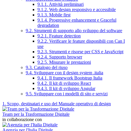
9.1.1. Attività preliminari
9.1.2. Web design responsivo e accessibile
9.1.3. Mobile first
9.1.4. Progressive enhancement e Graceful
degradation
9.2. Strumenti di supporto allo sviluppo del software
9.2.1. Feature detection
9.2.2. Verificare le feature disponibili con Can I
use
9.2.3. Strumenti e risorse per CSS e JavaScript
9.2.4. Supporto browser
9.2.5. Misurare le prestazioni
9.3. Catalogo del riuso
9.4. Sviluppare con il design system .italia
9.4.1. Il framework Bootstrap Italia
9.4.2. Il kit di sviluppo React
9.4.3. Il kit di sviluppo Angular
9.5. Sviluppare con i modelli di sito e servizi
1. Scopo, destinatari e uso del Manuale operativo di design
Team per la Trasformazione Digitale
in collaborazione con
Agenzia per l'Italia Digitale