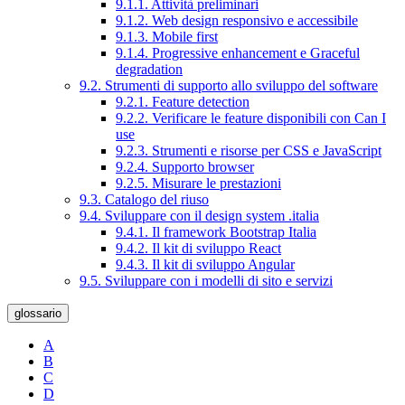
9.1.1. Attività preliminari
9.1.2. Web design responsivo e accessibile
9.1.3. Mobile first
9.1.4. Progressive enhancement e Graceful
degradation
9.2. Strumenti di supporto allo sviluppo del software
9.2.1. Feature detection
9.2.2. Verificare le feature disponibili con Can I
use
9.2.3. Strumenti e risorse per CSS e JavaScript
9.2.4. Supporto browser
9.2.5. Misurare le prestazioni
9.3. Catalogo del riuso
9.4. Sviluppare con il design system .italia
9.4.1. Il framework Bootstrap Italia
9.4.2. Il kit di sviluppo React
9.4.3. Il kit di sviluppo Angular
9.5. Sviluppare con i modelli di sito e servizi
glossario
A
B
C
D