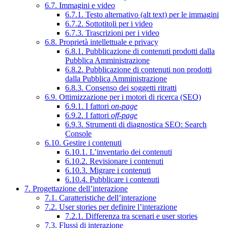
6.7. Immagini e video
6.7.1. Testo alternativo (alt text) per le immagini
6.7.2. Sottotitoli per i video
6.7.3. Trascrizioni per i video
6.8. Proprietà intellettuale e privacy
6.8.1. Pubblicazione di contenuti prodotti dalla
Pubblica Amministrazione
6.8.2. Pubblicazione di contenuti non prodotti
dalla Pubblica Amministrazione
6.8.3. Consenso dei soggetti ritratti
6.9. Ottimizzazione per i motori di ricerca (SEO)
6.9.1. I fattori
on-page
6.9.2. I fattori
off-page
6.9.3. Strumenti di diagnostica SEO: Search
Console
6.10. Gestire i contenuti
6.10.1. L’inventario dei contenuti
6.10.2. Revisionare i contenuti
6.10.3. Migrare i contenuti
6.10.4. Pubblicare i contenuti
7. Progettazione dell’interazione
7.1. Caratteristiche dell’interazione
7.2. User stories per definire l’interazione
7.2.1. Differenza tra scenari e user stories
7.3. Flussi di interazione