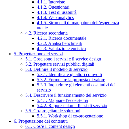
4.1.1. Interviste
4.1.2. Questionari
4.1.3. Test di usabilità
4.1.4. Web analytics
4.1.5. Strumenti di mappatura dell’esperienza
utente
4.2. Ricerca secondaria
4.2.1. Ricerca documentale
4.2.2. Analisi benchmark
4.2.3. Valutazione euristica
5. Progettazione dei servizi
5.1. Cosa sono i servizi e il service design
5.2. Progettare servizi pubblici digitali
5.3. Definire il modello di servizio
5.3.1. Identificare gli attori coinvolti
5.3.2. Formulare la proposta di valore
5.3.3. Inquadrare gli elementi costitutivi del
servizio
5.4. Descrivere il funzionamento del servizio
5.4.1. Mappare l’ecosistema
5.4.2. Rappresentare i flussi di servizio
5.5. Co-progettare le soluzioni
5.5.1. Workshop di co-progettazione
6. Progettazione dei contenuti
6.1. Cos’è il content design