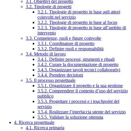
3.1. Obiettivi del progetto
3.2. Tipologie di progetti
3.2.1. Tipologie di progetto in base agli attori
coinvolti nel servizio
3.2.2. Tipologie di progetto in base al focus
3.2.3. Tipologie di progetto in base all’ambito di
intervento
3.3. Competenze, ruoli e figure coinvolte
3.3.1. Coordinatore di progetto
3.3.2. Definire ruoli e responsabilità
3.4. Metodo di lavoro
3.4.1. Definire processi, strumenti e rituali
3.4.2. Curare la documentazione di progetto
3.4.3. Organizzare tavoli tecnici collaborativi
3.4.4. Prendere decisioni
3.5. Il processo progettuale
3.5.1. Organizzare il progetto e la sua gestione
3.5.2. Comprendere il contesto d’uso del servizio
pubblico
3.5.3. Progettare i processi e i
touchpoint
del
servizio
3.5.4. Realizzare l’interfaccia utente del servizio
3.5.5. Validare la soluzione ottenuta
4. Ricerca progettuale
4.1. Ricerca primaria