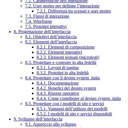
7.1. Caratteristiche dell’interazione
7.2. User stories per definire l’interazione
7.2.1. Differenza tra scenari e user stories
7.3. Flussi di interazione
7.4. Wireframe
7.5. Prototipi interattivi
8. Progettazione dell’interfaccia
8.1. Obiettivi dell’interfaccia
8.2. Elementi dell’interfaccia
8.2.1. Elementi di composizione
8.2.2. Elementi interattivi
8.2.3. Elementi testuali (microtesti)
8.3. Progettare e costruire in alta fedeltà
8.3.1. Layout di pagina
8.3.2. Prototipi in alta fedeltà
8.4. Progettare con il design system .italia
8.4.1. Documentazione
8.4.2. Benefici del design system
8.4.3. Risorse operative
8.4.4. Come contribuire al design system .italia
8.5. Progettare con i modelli di sito e servizi
8.5.1. Vantaggi dell’utilizzo dei modelli
8.5.2. I modelli di sito e servizi disponibili
9. Sviluppo dell’interfaccia
9.1. Approccio allo sviluppo