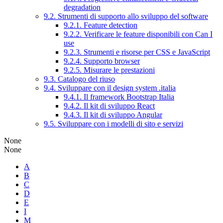
degradation
9.2. Strumenti di supporto allo sviluppo del software
9.2.1. Feature detection
9.2.2. Verificare le feature disponibili con Can I
use
9.2.3. Strumenti e risorse per CSS e JavaScript
9.2.4. Supporto browser
9.2.5. Misurare le prestazioni
9.3. Catalogo del riuso
9.4. Sviluppare con il design system .italia
9.4.1. Il framework Bootstrap Italia
9.4.2. Il kit di sviluppo React
9.4.3. Il kit di sviluppo Angular
9.5. Sviluppare con i modelli di sito e servizi
None
None
A
B
C
D
E
I
M