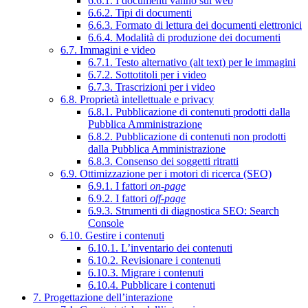
6.6.1. I documenti vanno sul web
6.6.2. Tipi di documenti
6.6.3. Formato di lettura dei documenti elettronici
6.6.4. Modalità di produzione dei documenti
6.7. Immagini e video
6.7.1. Testo alternativo (alt text) per le immagini
6.7.2. Sottotitoli per i video
6.7.3. Trascrizioni per i video
6.8. Proprietà intellettuale e privacy
6.8.1. Pubblicazione di contenuti prodotti dalla
Pubblica Amministrazione
6.8.2. Pubblicazione di contenuti non prodotti
dalla Pubblica Amministrazione
6.8.3. Consenso dei soggetti ritratti
6.9. Ottimizzazione per i motori di ricerca (SEO)
6.9.1. I fattori
on-page
6.9.2. I fattori
off-page
6.9.3. Strumenti di diagnostica SEO: Search
Console
6.10. Gestire i contenuti
6.10.1. L’inventario dei contenuti
6.10.2. Revisionare i contenuti
6.10.3. Migrare i contenuti
6.10.4. Pubblicare i contenuti
7. Progettazione dell’interazione