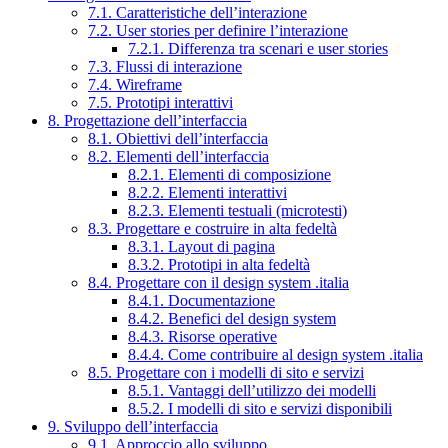
7.1. Caratteristiche dell’interazione
7.2. User stories per definire l’interazione
7.2.1. Differenza tra scenari e user stories
7.3. Flussi di interazione
7.4. Wireframe
7.5. Prototipi interattivi
8. Progettazione dell’interfaccia
8.1. Obiettivi dell’interfaccia
8.2. Elementi dell’interfaccia
8.2.1. Elementi di composizione
8.2.2. Elementi interattivi
8.2.3. Elementi testuali (microtesti)
8.3. Progettare e costruire in alta fedeltà
8.3.1. Layout di pagina
8.3.2. Prototipi in alta fedeltà
8.4. Progettare con il design system .italia
8.4.1. Documentazione
8.4.2. Benefici del design system
8.4.3. Risorse operative
8.4.4. Come contribuire al design system .italia
8.5. Progettare con i modelli di sito e servizi
8.5.1. Vantaggi dell’utilizzo dei modelli
8.5.2. I modelli di sito e servizi disponibili
9. Sviluppo dell’interfaccia
9.1. Approccio allo sviluppo