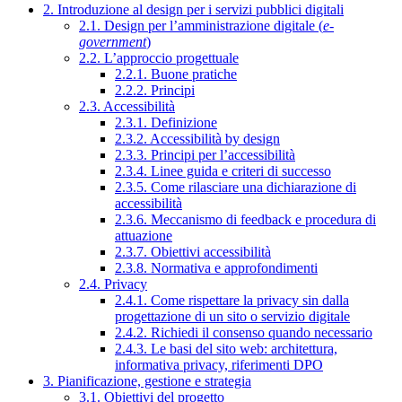
2. Introduzione al design per i servizi pubblici digitali
2.1. Design per l’amministrazione digitale (
e-
government
)
2.2. L’approccio progettuale
2.2.1. Buone pratiche
2.2.2. Principi
2.3. Accessibilità
2.3.1. Definizione
2.3.2. Accessibilità by design
2.3.3. Principi per l’accessibilità
2.3.4. Linee guida e criteri di successo
2.3.5. Come rilasciare una dichiarazione di
accessibilità
2.3.6. Meccanismo di feedback e procedura di
attuazione
2.3.7. Obiettivi accessibilità
2.3.8. Normativa e approfondimenti
2.4. Privacy
2.4.1. Come rispettare la privacy sin dalla
progettazione di un sito o servizio digitale
2.4.2. Richiedi il consenso quando necessario
2.4.3. Le basi del sito web: architettura,
informativa privacy, riferimenti DPO
3. Pianificazione, gestione e strategia
3.1. Obiettivi del progetto