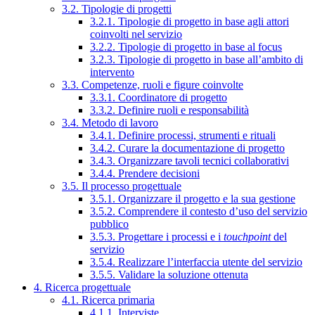
3.2. Tipologie di progetti
3.2.1. Tipologie di progetto in base agli attori
coinvolti nel servizio
3.2.2. Tipologie di progetto in base al focus
3.2.3. Tipologie di progetto in base all’ambito di
intervento
3.3. Competenze, ruoli e figure coinvolte
3.3.1. Coordinatore di progetto
3.3.2. Definire ruoli e responsabilità
3.4. Metodo di lavoro
3.4.1. Definire processi, strumenti e rituali
3.4.2. Curare la documentazione di progetto
3.4.3. Organizzare tavoli tecnici collaborativi
3.4.4. Prendere decisioni
3.5. Il processo progettuale
3.5.1. Organizzare il progetto e la sua gestione
3.5.2. Comprendere il contesto d’uso del servizio
pubblico
3.5.3. Progettare i processi e i
touchpoint
del
servizio
3.5.4. Realizzare l’interfaccia utente del servizio
3.5.5. Validare la soluzione ottenuta
4. Ricerca progettuale
4.1. Ricerca primaria
4.1.1. Interviste