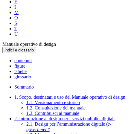
E
I
M
O
S
T
U
Manuale operativo di design
indici e glossario
contenuti
figure
tabelle
glossario
Sommario
1. Scopo, destinatari e uso del Manuale operativo di design
1.1. Versionamento e storico
1.2. Consultazione del manuale
1.3. Contribuisci al manuale
2. Introduzione al design per i servizi pubblici digitali
2.1. Design per l’amministrazione digitale (
e-
government
)