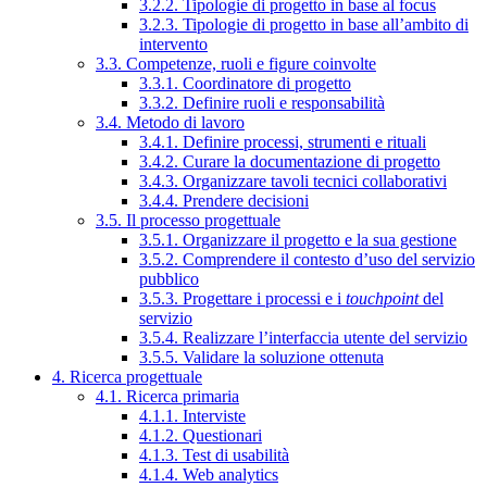
3.2.2. Tipologie di progetto in base al focus
3.2.3. Tipologie di progetto in base all’ambito di
intervento
3.3. Competenze, ruoli e figure coinvolte
3.3.1. Coordinatore di progetto
3.3.2. Definire ruoli e responsabilità
3.4. Metodo di lavoro
3.4.1. Definire processi, strumenti e rituali
3.4.2. Curare la documentazione di progetto
3.4.3. Organizzare tavoli tecnici collaborativi
3.4.4. Prendere decisioni
3.5. Il processo progettuale
3.5.1. Organizzare il progetto e la sua gestione
3.5.2. Comprendere il contesto d’uso del servizio
pubblico
3.5.3. Progettare i processi e i
touchpoint
del
servizio
3.5.4. Realizzare l’interfaccia utente del servizio
3.5.5. Validare la soluzione ottenuta
4. Ricerca progettuale
4.1. Ricerca primaria
4.1.1. Interviste
4.1.2. Questionari
4.1.3. Test di usabilità
4.1.4. Web analytics