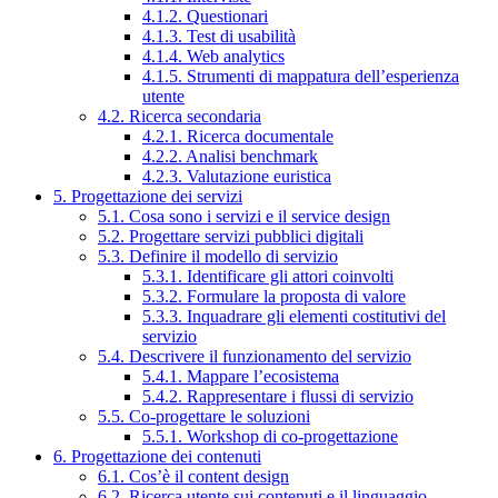
4.1.2. Questionari
4.1.3. Test di usabilità
4.1.4. Web analytics
4.1.5. Strumenti di mappatura dell’esperienza
utente
4.2. Ricerca secondaria
4.2.1. Ricerca documentale
4.2.2. Analisi benchmark
4.2.3. Valutazione euristica
5. Progettazione dei servizi
5.1. Cosa sono i servizi e il service design
5.2. Progettare servizi pubblici digitali
5.3. Definire il modello di servizio
5.3.1. Identificare gli attori coinvolti
5.3.2. Formulare la proposta di valore
5.3.3. Inquadrare gli elementi costitutivi del
servizio
5.4. Descrivere il funzionamento del servizio
5.4.1. Mappare l’ecosistema
5.4.2. Rappresentare i flussi di servizio
5.5. Co-progettare le soluzioni
5.5.1. Workshop di co-progettazione
6. Progettazione dei contenuti
6.1. Cos’è il content design
6.2. Ricerca utente sui contenuti e il linguaggio