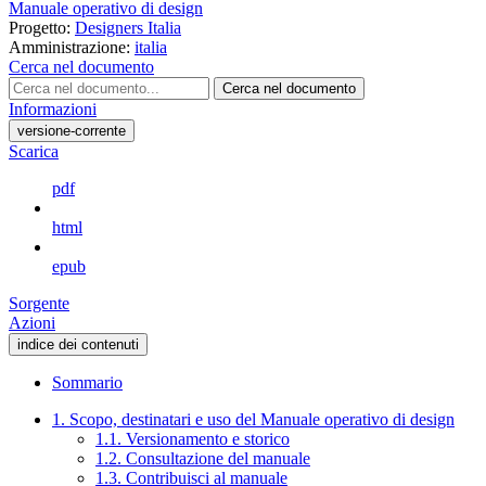
Manuale operativo di design
Progetto:
Designers Italia
Amministrazione:
italia
Cerca nel documento
Cerca nel documento
Informazioni
versione-corrente
Scarica
pdf
html
epub
Sorgente
Azioni
indice dei contenuti
Sommario
1. Scopo, destinatari e uso del Manuale operativo di design
1.1. Versionamento e storico
1.2. Consultazione del manuale
1.3. Contribuisci al manuale