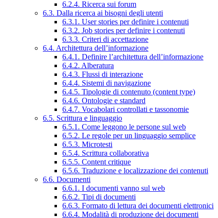
6.2.4. Ricerca sui forum
6.3. Dalla ricerca ai bisogni degli utenti
6.3.1. User stories per definire i contenuti
6.3.2. Job stories per definire i contenuti
6.3.3. Criteri di accettazione
6.4. Architettura dell’informazione
6.4.1. Definire l’architettura dell’informazione
6.4.2. Alberatura
6.4.3. Flussi di interazione
6.4.4. Sistemi di navigazione
6.4.5. Tipologie di contenuto (content type)
6.4.6. Ontologie e standard
6.4.7. Vocabolari controllati e tassonomie
6.5. Scrittura e linguaggio
6.5.1. Come leggono le persone sul web
6.5.2. Le regole per un linguaggio semplice
6.5.3. Microtesti
6.5.4. Scrittura collaborativa
6.5.5. Content critique
6.5.6. Traduzione e localizzazione dei contenuti
6.6. Documenti
6.6.1. I documenti vanno sul web
6.6.2. Tipi di documenti
6.6.3. Formato di lettura dei documenti elettronici
6.6.4. Modalità di produzione dei documenti