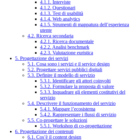
4.1.1. Interviste
4.1.2. Questionari
4.1.3. Test di usabilità
4.1.4. Web analytics
4.1.5. Strumenti di mappatura dell’esperienza
utente
4.2. Ricerca secondaria
4.2.1. Ricerca documentale
4.2.2. Analisi benchmark
4.2.3. Valutazione euristica
5. Progettazione dei servizi
5.1. Cosa sono i servizi e il service design
5.2. Progettare servizi pubblici digitali
5.3. Definire il modello di servizio
5.3.1. Identificare gli attori coinvolti
5.3.2. Formulare la proposta di valore
5.3.3. Inquadrare gli elementi costitutivi del
servizio
5.4. Descrivere il funzionamento del servizio
5.4.1. Mappare l’ecosistema
5.4.2. Rappresentare i flussi di servizio
5.5. Co-progettare le soluzioni
5.5.1. Workshop di co-progettazione
6. Progettazione dei contenuti
6.1. Cos’è il content design