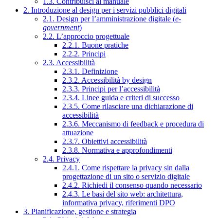
1.3. Contribuisci al manuale
2. Introduzione al design per i servizi pubblici digitali
2.1. Design per l’amministrazione digitale (
e-
government
)
2.2. L’approccio progettuale
2.2.1. Buone pratiche
2.2.2. Principi
2.3. Accessibilità
2.3.1. Definizione
2.3.2. Accessibilità by design
2.3.3. Principi per l’accessibilità
2.3.4. Linee guida e criteri di successo
2.3.5. Come rilasciare una dichiarazione di
accessibilità
2.3.6. Meccanismo di feedback e procedura di
attuazione
2.3.7. Obiettivi accessibilità
2.3.8. Normativa e approfondimenti
2.4. Privacy
2.4.1. Come rispettare la privacy sin dalla
progettazione di un sito o servizio digitale
2.4.2. Richiedi il consenso quando necessario
2.4.3. Le basi del sito web: architettura,
informativa privacy, riferimenti DPO
3. Pianificazione, gestione e strategia