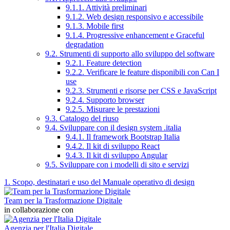
9.1.1. Attività preliminari
9.1.2. Web design responsivo e accessibile
9.1.3. Mobile first
9.1.4. Progressive enhancement e Graceful
degradation
9.2. Strumenti di supporto allo sviluppo del software
9.2.1. Feature detection
9.2.2. Verificare le feature disponibili con Can I
use
9.2.3. Strumenti e risorse per CSS e JavaScript
9.2.4. Supporto browser
9.2.5. Misurare le prestazioni
9.3. Catalogo del riuso
9.4. Sviluppare con il design system .italia
9.4.1. Il framework Bootstrap Italia
9.4.2. Il kit di sviluppo React
9.4.3. Il kit di sviluppo Angular
9.5. Sviluppare con i modelli di sito e servizi
1. Scopo, destinatari e uso del Manuale operativo di design
Team per la Trasformazione Digitale
in collaborazione con
Agenzia per l'Italia Digitale