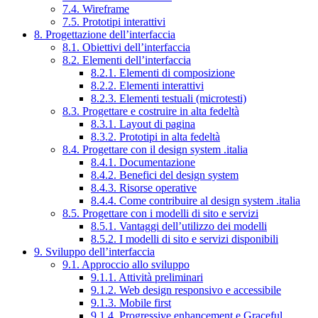
7.4. Wireframe
7.5. Prototipi interattivi
8. Progettazione dell’interfaccia
8.1. Obiettivi dell’interfaccia
8.2. Elementi dell’interfaccia
8.2.1. Elementi di composizione
8.2.2. Elementi interattivi
8.2.3. Elementi testuali (microtesti)
8.3. Progettare e costruire in alta fedeltà
8.3.1. Layout di pagina
8.3.2. Prototipi in alta fedeltà
8.4. Progettare con il design system .italia
8.4.1. Documentazione
8.4.2. Benefici del design system
8.4.3. Risorse operative
8.4.4. Come contribuire al design system .italia
8.5. Progettare con i modelli di sito e servizi
8.5.1. Vantaggi dell’utilizzo dei modelli
8.5.2. I modelli di sito e servizi disponibili
9. Sviluppo dell’interfaccia
9.1. Approccio allo sviluppo
9.1.1. Attività preliminari
9.1.2. Web design responsivo e accessibile
9.1.3. Mobile first
9.1.4. Progressive enhancement e Graceful