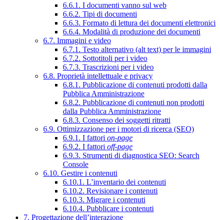
6.6.1. I documenti vanno sul web
6.6.2. Tipi di documenti
6.6.3. Formato di lettura dei documenti elettronici
6.6.4. Modalità di produzione dei documenti
6.7. Immagini e video
6.7.1. Testo alternativo (alt text) per le immagini
6.7.2. Sottotitoli per i video
6.7.3. Trascrizioni per i video
6.8. Proprietà intellettuale e privacy
6.8.1. Pubblicazione di contenuti prodotti dalla
Pubblica Amministrazione
6.8.2. Pubblicazione di contenuti non prodotti
dalla Pubblica Amministrazione
6.8.3. Consenso dei soggetti ritratti
6.9. Ottimizzazione per i motori di ricerca (SEO)
6.9.1. I fattori
on-page
6.9.2. I fattori
off-page
6.9.3. Strumenti di diagnostica SEO: Search
Console
6.10. Gestire i contenuti
6.10.1. L’inventario dei contenuti
6.10.2. Revisionare i contenuti
6.10.3. Migrare i contenuti
6.10.4. Pubblicare i contenuti
7. Progettazione dell’interazione