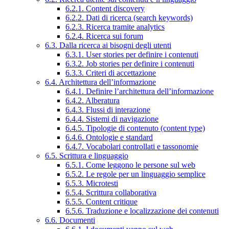
6.2.1. Content discovery
6.2.2. Dati di ricerca (search keywords)
6.2.3. Ricerca tramite analytics
6.2.4. Ricerca sui forum
6.3. Dalla ricerca ai bisogni degli utenti
6.3.1. User stories per definire i contenuti
6.3.2. Job stories per definire i contenuti
6.3.3. Criteri di accettazione
6.4. Architettura dell’informazione
6.4.1. Definire l’architettura dell’informazione
6.4.2. Alberatura
6.4.3. Flussi di interazione
6.4.4. Sistemi di navigazione
6.4.5. Tipologie di contenuto (content type)
6.4.6. Ontologie e standard
6.4.7. Vocabolari controllati e tassonomie
6.5. Scrittura e linguaggio
6.5.1. Come leggono le persone sul web
6.5.2. Le regole per un linguaggio semplice
6.5.3. Microtesti
6.5.4. Scrittura collaborativa
6.5.5. Content critique
6.5.6. Traduzione e localizzazione dei contenuti
6.6. Documenti