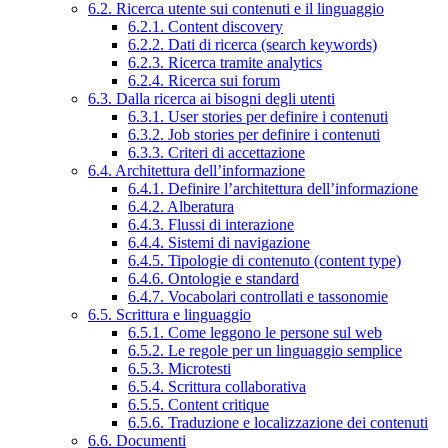
6.2. Ricerca utente sui contenuti e il linguaggio
6.2.1. Content discovery
6.2.2. Dati di ricerca (search keywords)
6.2.3. Ricerca tramite analytics
6.2.4. Ricerca sui forum
6.3. Dalla ricerca ai bisogni degli utenti
6.3.1. User stories per definire i contenuti
6.3.2. Job stories per definire i contenuti
6.3.3. Criteri di accettazione
6.4. Architettura dell’informazione
6.4.1. Definire l’architettura dell’informazione
6.4.2. Alberatura
6.4.3. Flussi di interazione
6.4.4. Sistemi di navigazione
6.4.5. Tipologie di contenuto (content type)
6.4.6. Ontologie e standard
6.4.7. Vocabolari controllati e tassonomie
6.5. Scrittura e linguaggio
6.5.1. Come leggono le persone sul web
6.5.2. Le regole per un linguaggio semplice
6.5.3. Microtesti
6.5.4. Scrittura collaborativa
6.5.5. Content critique
6.5.6. Traduzione e localizzazione dei contenuti
6.6. Documenti