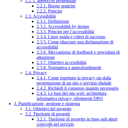
2.2. L’approccio progettuale
2.2.1. Buone pratiche
2.2.2. Principi
2.3. Accessibilità
2.3.1. Definizione
2.3.2. Accessibilità by design
2.3.3. Principi per l’accessibilità
2.3.4. Linee guida e criteri di successo
2.3.5. Come rilasciare una dichiarazione di
accessibilità
2.3.6. Meccanismo di feedback e procedura di
attuazione
2.3.7. Obiettivi accessibilità
2.3.8. Normativa e approfondimenti
2.4. Privacy
2.4.1. Come rispettare la privacy sin dalla
progettazione di un sito o servizio digitale
2.4.2. Richiedi il consenso quando necessario
2.4.3. Le basi del sito web: architettura,
informativa privacy, riferimenti DPO
3. Pianificazione, gestione e strategia
3.1. Obiettivi del progetto
3.2. Tipologie di progetti
3.2.1. Tipologie di progetto in base agli attori
coinvolti nel servizio