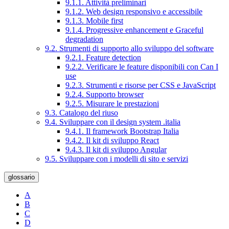
9.1.1. Attività preliminari
9.1.2. Web design responsivo e accessibile
9.1.3. Mobile first
9.1.4. Progressive enhancement e Graceful
degradation
9.2. Strumenti di supporto allo sviluppo del software
9.2.1. Feature detection
9.2.2. Verificare le feature disponibili con Can I
use
9.2.3. Strumenti e risorse per CSS e JavaScript
9.2.4. Supporto browser
9.2.5. Misurare le prestazioni
9.3. Catalogo del riuso
9.4. Sviluppare con il design system .italia
9.4.1. Il framework Bootstrap Italia
9.4.2. Il kit di sviluppo React
9.4.3. Il kit di sviluppo Angular
9.5. Sviluppare con i modelli di sito e servizi
glossario
A
B
C
D