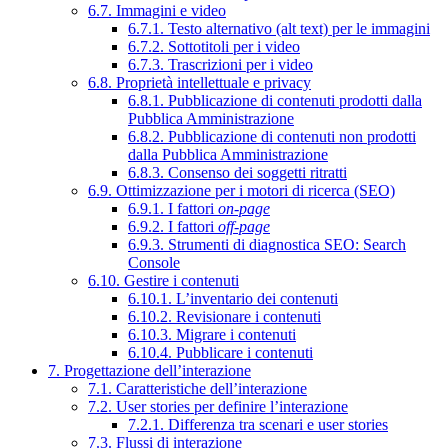
6.7. Immagini e video
6.7.1. Testo alternativo (alt text) per le immagini
6.7.2. Sottotitoli per i video
6.7.3. Trascrizioni per i video
6.8. Proprietà intellettuale e privacy
6.8.1. Pubblicazione di contenuti prodotti dalla
Pubblica Amministrazione
6.8.2. Pubblicazione di contenuti non prodotti
dalla Pubblica Amministrazione
6.8.3. Consenso dei soggetti ritratti
6.9. Ottimizzazione per i motori di ricerca (SEO)
6.9.1. I fattori
on-page
6.9.2. I fattori
off-page
6.9.3. Strumenti di diagnostica SEO: Search
Console
6.10. Gestire i contenuti
6.10.1. L’inventario dei contenuti
6.10.2. Revisionare i contenuti
6.10.3. Migrare i contenuti
6.10.4. Pubblicare i contenuti
7. Progettazione dell’interazione
7.1. Caratteristiche dell’interazione
7.2. User stories per definire l’interazione
7.2.1. Differenza tra scenari e user stories
7.3. Flussi di interazione