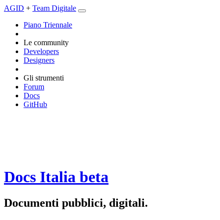
AGID
+
Team Digitale
Piano Triennale
Le community
Developers
Designers
Gli strumenti
Forum
Docs
GitHub
Docs Italia
beta
Documenti pubblici, digitali.