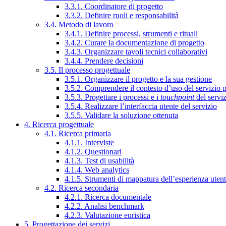
3.3.1. Coordinatore di progetto
3.3.2. Definire ruoli e responsabilità
3.4. Metodo di lavoro
3.4.1. Definire processi, strumenti e rituali
3.4.2. Curare la documentazione di progetto
3.4.3. Organizzare tavoli tecnici collaborativi
3.4.4. Prendere decisioni
3.5. Il processo progettuale
3.5.1. Organizzare il progetto e la sua gestione
3.5.2. Comprendere il contesto d’uso del servizio 
3.5.3. Progettare i processi e i
touchpoint
del servi
3.5.4. Realizzare l’interfaccia utente del servizio
3.5.5. Validare la soluzione ottenuta
4. Ricerca progettuale
4.1. Ricerca primaria
4.1.1. Interviste
4.1.2. Questionari
4.1.3. Test di usabilità
4.1.4. Web analytics
4.1.5. Strumenti di mappatura dell’esperienza uten
4.2. Ricerca secondaria
4.2.1. Ricerca documentale
4.2.2. Analisi benchmark
4.2.3. Valutazione euristica
5. Progettazione dei servizi