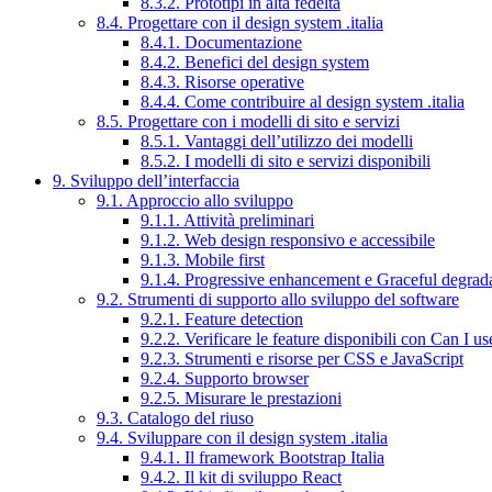
8.3.2. Prototipi in alta fedeltà
8.4. Progettare con il design system .italia
8.4.1. Documentazione
8.4.2. Benefici del design system
8.4.3. Risorse operative
8.4.4. Come contribuire al design system .italia
8.5. Progettare con i modelli di sito e servizi
8.5.1. Vantaggi dell’utilizzo dei modelli
8.5.2. I modelli di sito e servizi disponibili
9. Sviluppo dell’interfaccia
9.1. Approccio allo sviluppo
9.1.1. Attività preliminari
9.1.2. Web design responsivo e accessibile
9.1.3. Mobile first
9.1.4. Progressive enhancement e Graceful degrad
9.2. Strumenti di supporto allo sviluppo del software
9.2.1. Feature detection
9.2.2. Verificare le feature disponibili con Can I us
9.2.3. Strumenti e risorse per CSS e JavaScript
9.2.4. Supporto browser
9.2.5. Misurare le prestazioni
9.3. Catalogo del riuso
9.4. Sviluppare con il design system .italia
9.4.1. Il framework Bootstrap Italia
9.4.2. Il kit di sviluppo React