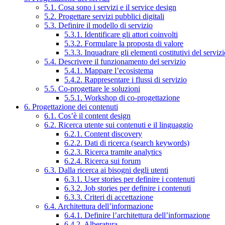
5.1. Cosa sono i servizi e il service design
5.2. Progettare servizi pubblici digitali
5.3. Definire il modello di servizio
5.3.1. Identificare gli attori coinvolti
5.3.2. Formulare la proposta di valore
5.3.3. Inquadrare gli elementi costitutivi del serviz
5.4. Descrivere il funzionamento del servizio
5.4.1. Mappare l’ecosistema
5.4.2. Rappresentare i flussi di servizio
5.5. Co-progettare le soluzioni
5.5.1. Workshop di co-progettazione
6. Progettazione dei contenuti
6.1. Cos’è il content design
6.2. Ricerca utente sui contenuti e il linguaggio
6.2.1. Content discovery
6.2.2. Dati di ricerca (search keywords)
6.2.3. Ricerca tramite analytics
6.2.4. Ricerca sui forum
6.3. Dalla ricerca ai bisogni degli utenti
6.3.1. User stories per definire i contenuti
6.3.2. Job stories per definire i contenuti
6.3.3. Criteri di accettazione
6.4. Architettura dell’informazione
6.4.1. Definire l’architettura dell’informazione
6.4.2. Alberatura