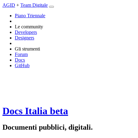
AGID
+
Team Digitale
Piano Triennale
Le community
Developers
Designers
Gli strumenti
Forum
Docs
GitHub
Docs Italia
beta
Documenti pubblici, digitali.