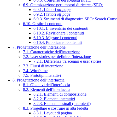
6.8.3. Consenso dei soggetti ritratti
6.9. Ottimizzazione per i motori di ricerca (SEO)
6.9.1. I fattori
on-page
6.9.2. I fattori
off-page
6.9.3. Strumenti di diagnostica SEO: Search Cons
6.10. Gestire i contenuti
6.10.1. L’inventario dei contenuti
6.10.2. Revisionare i contenuti
6.10.3. Migrare i contenuti
6.10.4. Pubblicare i contenuti
7. Progettazione dell’interazione
7.1. Caratteristiche dell’interazione
7.2. User stories per definire l’interazione
7.2.1. Differenza tra scenari e user stories
7.3. Flussi di interazione
7.4. Wireframe
7.5. Prototipi interattivi
8. Progettazione dell’interfaccia
8.1. Obiettivi dell’interfaccia
8.2. Elementi dell’interfaccia
8.2.1. Elementi di composizione
8.2.2. Elementi interattivi
8.2.3. Elementi testuali (microtesti)
8.3. Progettare e costruire in alta fedeltà
8.3.1. Layout di pagina