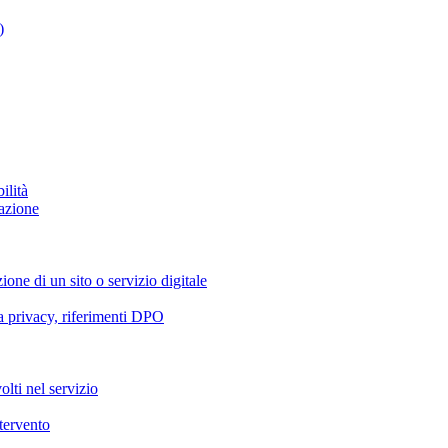
)
ilità
azione
ione di un sito o servizio digitale
va privacy, riferimenti DPO
olti nel servizio
ntervento