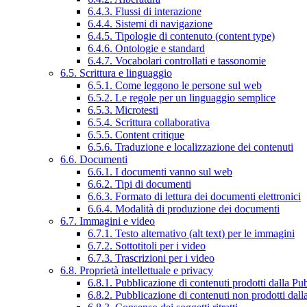
6.4.3. Flussi di interazione
6.4.4. Sistemi di navigazione
6.4.5. Tipologie di contenuto (content type)
6.4.6. Ontologie e standard
6.4.7. Vocabolari controllati e tassonomie
6.5. Scrittura e linguaggio
6.5.1. Come leggono le persone sul web
6.5.2. Le regole per un linguaggio semplice
6.5.3. Microtesti
6.5.4. Scrittura collaborativa
6.5.5. Content critique
6.5.6. Traduzione e localizzazione dei contenuti
6.6. Documenti
6.6.1. I documenti vanno sul web
6.6.2. Tipi di documenti
6.6.3. Formato di lettura dei documenti elettronici
6.6.4. Modalità di produzione dei documenti
6.7. Immagini e video
6.7.1. Testo alternativo (alt text) per le immagini
6.7.2. Sottotitoli per i video
6.7.3. Trascrizioni per i video
6.8. Proprietà intellettuale e privacy
6.8.1. Pubblicazione di contenuti prodotti dalla P
6.8.2. Pubblicazione di contenuti non prodotti dal