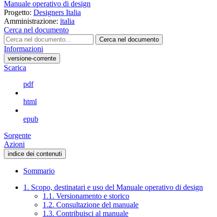
Manuale operativo di design
Progetto:
Designers Italia
Amministrazione:
italia
Cerca nel documento
Cerca nel documento
Informazioni
versione-corrente
Scarica
pdf
html
epub
Sorgente
Azioni
indice dei contenuti
Sommario
1. Scopo, destinatari e uso del Manuale operativo di design
1.1. Versionamento e storico
1.2. Consultazione del manuale
1.3. Contribuisci al manuale