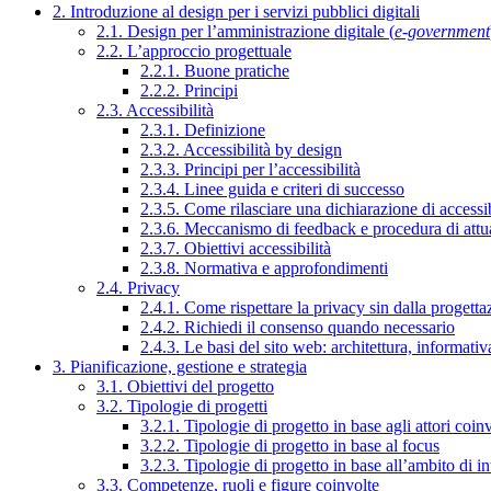
2. Introduzione al design per i servizi pubblici digitali
2.1. Design per l’amministrazione digitale (
e-government
2.2. L’approccio progettuale
2.2.1. Buone pratiche
2.2.2. Principi
2.3. Accessibilità
2.3.1. Definizione
2.3.2. Accessibilità by design
2.3.3. Principi per l’accessibilità
2.3.4. Linee guida e criteri di successo
2.3.5. Come rilasciare una dichiarazione di accessib
2.3.6. Meccanismo di feedback e procedura di attu
2.3.7. Obiettivi accessibilità
2.3.8. Normativa e approfondimenti
2.4. Privacy
2.4.1. Come rispettare la privacy sin dalla progettaz
2.4.2. Richiedi il consenso quando necessario
2.4.3. Le basi del sito web: architettura, informati
3. Pianificazione, gestione e strategia
3.1. Obiettivi del progetto
3.2. Tipologie di progetti
3.2.1. Tipologie di progetto in base agli attori coinv
3.2.2. Tipologie di progetto in base al focus
3.2.3. Tipologie di progetto in base all’ambito di i
3.3. Competenze, ruoli e figure coinvolte