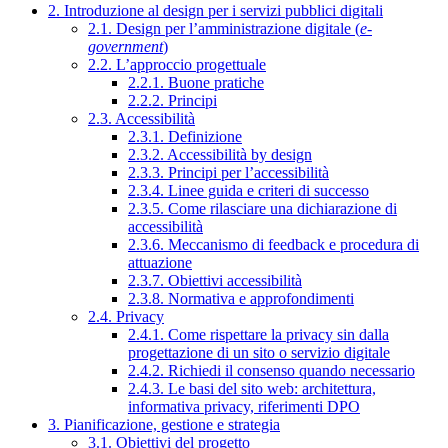
2. Introduzione al design per i servizi pubblici digitali
2.1. Design per l’amministrazione digitale (
e-
government
)
2.2. L’approccio progettuale
2.2.1. Buone pratiche
2.2.2. Principi
2.3. Accessibilità
2.3.1. Definizione
2.3.2. Accessibilità by design
2.3.3. Principi per l’accessibilità
2.3.4. Linee guida e criteri di successo
2.3.5. Come rilasciare una dichiarazione di
accessibilità
2.3.6. Meccanismo di feedback e procedura di
attuazione
2.3.7. Obiettivi accessibilità
2.3.8. Normativa e approfondimenti
2.4. Privacy
2.4.1. Come rispettare la privacy sin dalla
progettazione di un sito o servizio digitale
2.4.2. Richiedi il consenso quando necessario
2.4.3. Le basi del sito web: architettura,
informativa privacy, riferimenti DPO
3. Pianificazione, gestione e strategia
3.1. Obiettivi del progetto