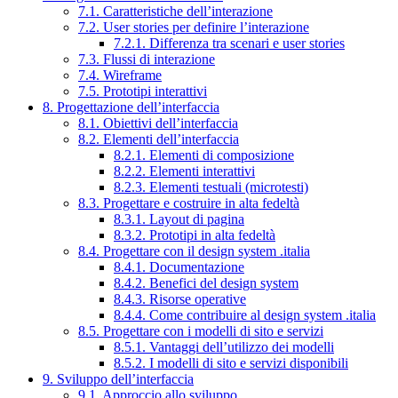
7.1. Caratteristiche dell’interazione
7.2. User stories per definire l’interazione
7.2.1. Differenza tra scenari e user stories
7.3. Flussi di interazione
7.4. Wireframe
7.5. Prototipi interattivi
8. Progettazione dell’interfaccia
8.1. Obiettivi dell’interfaccia
8.2. Elementi dell’interfaccia
8.2.1. Elementi di composizione
8.2.2. Elementi interattivi
8.2.3. Elementi testuali (microtesti)
8.3. Progettare e costruire in alta fedeltà
8.3.1. Layout di pagina
8.3.2. Prototipi in alta fedeltà
8.4. Progettare con il design system .italia
8.4.1. Documentazione
8.4.2. Benefici del design system
8.4.3. Risorse operative
8.4.4. Come contribuire al design system .italia
8.5. Progettare con i modelli di sito e servizi
8.5.1. Vantaggi dell’utilizzo dei modelli
8.5.2. I modelli di sito e servizi disponibili
9. Sviluppo dell’interfaccia
9.1. Approccio allo sviluppo