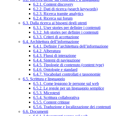
6.2.1. Content discovery
6.2.2. Dati di ricerca (search keywords)
6.2.3. Ricerca tramite analytics
6.2.4. Ricerca sui forum
6.3. Dalla ricerca ai bisogni degli utenti
6.3.1. User stories per definire i contenuti
6.3.2. Job stories per definire i contenuti
6.3.3. Criteri di accettazione
6.4. Architettura dell’informazione
6.4.1. Definire l’architettura dell’informazione
6.4.2. Alberatura
6.4.3. Flussi di interazione
6.4.4. Sistemi di navigazione
6.4.5. Tipologie di contenuto (content type)
6.4.6. Ontologie e standard
6.4.7. Vocabolari controllati e tassonomie
6.5. Scrittura e linguaggio
6.5.1. Come leggono le persone sul web
6.5.2. Le regole per un linguaggio semplice
6.5.3. Microtesti
6.5.4. Scrittura collaborativa
6.5.5. Content critique
6.5.6. Traduzione e localizzazione dei contenuti
6.6. Documenti