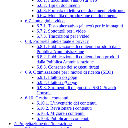
6.6.1. I documenti vanno sul web
6.6.2. Tipi di documenti
6.6.3. Formato di lettura dei documenti elettronici
6.6.4. Modalità di produzione dei documenti
6.7. Immagini e video
6.7.1. Testo alternativo (alt text) per le immagini
6.7.2. Sottotitoli per i video
6.7.3. Trascrizioni per i video
6.8. Proprietà intellettuale e privacy
6.8.1. Pubblicazione di contenuti prodotti dalla
Pubblica Amministrazione
6.8.2. Pubblicazione di contenuti non prodotti
dalla Pubblica Amministrazione
6.8.3. Consenso dei soggetti ritratti
6.9. Ottimizzazione per i motori di ricerca (SEO)
6.9.1. I fattori
on-page
6.9.2. I fattori
off-page
6.9.3. Strumenti di diagnostica SEO: Search
Console
6.10. Gestire i contenuti
6.10.1. L’inventario dei contenuti
6.10.2. Revisionare i contenuti
6.10.3. Migrare i contenuti
6.10.4. Pubblicare i contenuti
7. Progettazione dell’interazione