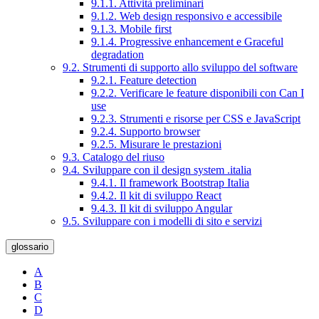
9.1.1. Attività preliminari
9.1.2. Web design responsivo e accessibile
9.1.3. Mobile first
9.1.4. Progressive enhancement e Graceful
degradation
9.2. Strumenti di supporto allo sviluppo del software
9.2.1. Feature detection
9.2.2. Verificare le feature disponibili con Can I
use
9.2.3. Strumenti e risorse per CSS e JavaScript
9.2.4. Supporto browser
9.2.5. Misurare le prestazioni
9.3. Catalogo del riuso
9.4. Sviluppare con il design system .italia
9.4.1. Il framework Bootstrap Italia
9.4.2. Il kit di sviluppo React
9.4.3. Il kit di sviluppo Angular
9.5. Sviluppare con i modelli di sito e servizi
glossario
A
B
C
D