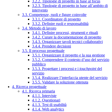
3.2.2. Tipologie di progetto in base al focus
3.2.3. Tipologie di progetto in base all’ambito di
intervento
3.3. Competenze, ruoli e figure coinvolte
3.3.1. Coordinatore di progetto
3.3.2. Definire ruoli e responsabilità
3.4. Metodo di lavoro
3.4.1. Definire processi, strumenti e rituali
3.4.2. Curare la documentazione di progetto
3.4.3. Organizzare tavoli tecnici collaborativi
3.4.4. Prendere decisioni
3.5. Il processo progettuale
3.5.1. Organizzare il progetto e la sua gestione
3.5.2. Comprendere il contesto d’uso del servizio
pubblico
3.5.3. Progettare i processi e i
touchpoint
del
servizio
3.5.4. Realizzare l’interfaccia utente del servizio
3.5.5. Validare la soluzione ottenuta
4. Ricerca progettuale
4.1. Ricerca primaria
4.1.1. Interviste
4.1.2. Questionari
4.1.3. Test di usabilità
4.1.4. Web analytics