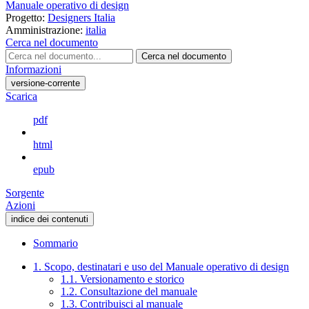
Manuale operativo di design
Progetto:
Designers Italia
Amministrazione:
italia
Cerca nel documento
Cerca nel documento
Informazioni
versione-corrente
Scarica
pdf
html
epub
Sorgente
Azioni
indice dei contenuti
Sommario
1. Scopo, destinatari e uso del Manuale operativo di design
1.1. Versionamento e storico
1.2. Consultazione del manuale
1.3. Contribuisci al manuale