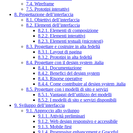
7.4. Wireframe
7.5. Prototipi interattivi
8. Progettazione dell’interfaccia
8.1. Obiettivi dell’interfaccia
8.2. Elementi dell’interfaccia
8.2.1. Elementi di composizione
8.2.2. Elementi interattivi
8.2.3. Elementi testuali (microtesti)
8.3. Progettare e costruire in alta fedeltà
8.3.1. Layout di pagina
8.3.2. Prototipi in alta fedeltà
8.4. Progettare con il design system .italia
8.4.1. Documentazione
8.4.2. Benefici del design system
8.4.3. Risorse operative
8.4.4. Come contribuire al design system .italia
8.5. Progettare con i modelli di sito e servizi
8.5.1. Vantaggi dell’utilizzo dei modelli
8.5.2. I modelli di sito e servizi disponibili
9. Sviluppo dell’interfaccia
9.1. Approccio allo sviluppo
9.1.1. Attività preliminari
9.1.2. Web design responsivo e accessibile
9.1.3. Mobile first
9.1.4. Progressive enhancement e Graceful