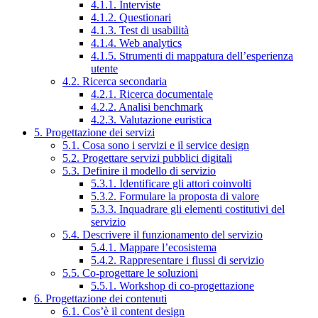
4.1.1. Interviste
4.1.2. Questionari
4.1.3. Test di usabilità
4.1.4. Web analytics
4.1.5. Strumenti di mappatura dell’esperienza
utente
4.2. Ricerca secondaria
4.2.1. Ricerca documentale
4.2.2. Analisi benchmark
4.2.3. Valutazione euristica
5. Progettazione dei servizi
5.1. Cosa sono i servizi e il service design
5.2. Progettare servizi pubblici digitali
5.3. Definire il modello di servizio
5.3.1. Identificare gli attori coinvolti
5.3.2. Formulare la proposta di valore
5.3.3. Inquadrare gli elementi costitutivi del
servizio
5.4. Descrivere il funzionamento del servizio
5.4.1. Mappare l’ecosistema
5.4.2. Rappresentare i flussi di servizio
5.5. Co-progettare le soluzioni
5.5.1. Workshop di co-progettazione
6. Progettazione dei contenuti
6.1. Cos’è il content design