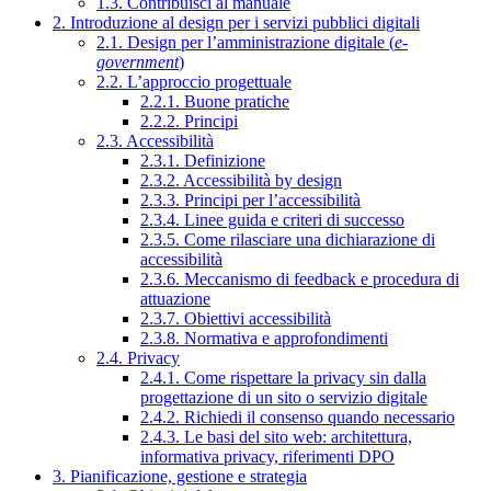
1.3. Contribuisci al manuale
2. Introduzione al design per i servizi pubblici digitali
2.1. Design per l’amministrazione digitale (
e-
government
)
2.2. L’approccio progettuale
2.2.1. Buone pratiche
2.2.2. Principi
2.3. Accessibilità
2.3.1. Definizione
2.3.2. Accessibilità by design
2.3.3. Principi per l’accessibilità
2.3.4. Linee guida e criteri di successo
2.3.5. Come rilasciare una dichiarazione di
accessibilità
2.3.6. Meccanismo di feedback e procedura di
attuazione
2.3.7. Obiettivi accessibilità
2.3.8. Normativa e approfondimenti
2.4. Privacy
2.4.1. Come rispettare la privacy sin dalla
progettazione di un sito o servizio digitale
2.4.2. Richiedi il consenso quando necessario
2.4.3. Le basi del sito web: architettura,
informativa privacy, riferimenti DPO
3. Pianificazione, gestione e strategia