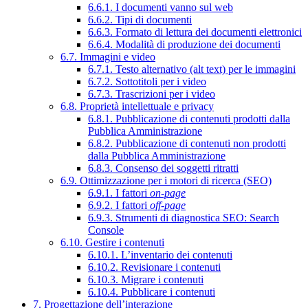
6.6.1. I documenti vanno sul web
6.6.2. Tipi di documenti
6.6.3. Formato di lettura dei documenti elettronici
6.6.4. Modalità di produzione dei documenti
6.7. Immagini e video
6.7.1. Testo alternativo (alt text) per le immagini
6.7.2. Sottotitoli per i video
6.7.3. Trascrizioni per i video
6.8. Proprietà intellettuale e privacy
6.8.1. Pubblicazione di contenuti prodotti dalla
Pubblica Amministrazione
6.8.2. Pubblicazione di contenuti non prodotti
dalla Pubblica Amministrazione
6.8.3. Consenso dei soggetti ritratti
6.9. Ottimizzazione per i motori di ricerca (SEO)
6.9.1. I fattori
on-page
6.9.2. I fattori
off-page
6.9.3. Strumenti di diagnostica SEO: Search
Console
6.10. Gestire i contenuti
6.10.1. L’inventario dei contenuti
6.10.2. Revisionare i contenuti
6.10.3. Migrare i contenuti
6.10.4. Pubblicare i contenuti
7. Progettazione dell’interazione