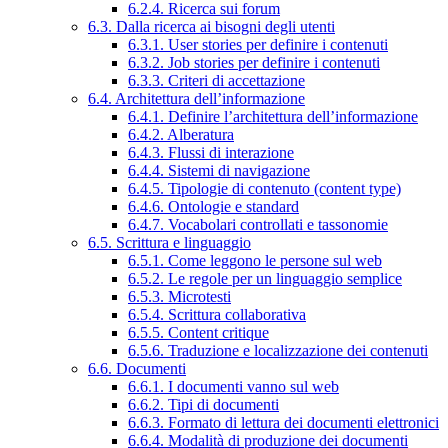
6.2.4. Ricerca sui forum
6.3. Dalla ricerca ai bisogni degli utenti
6.3.1. User stories per definire i contenuti
6.3.2. Job stories per definire i contenuti
6.3.3. Criteri di accettazione
6.4. Architettura dell’informazione
6.4.1. Definire l’architettura dell’informazione
6.4.2. Alberatura
6.4.3. Flussi di interazione
6.4.4. Sistemi di navigazione
6.4.5. Tipologie di contenuto (content type)
6.4.6. Ontologie e standard
6.4.7. Vocabolari controllati e tassonomie
6.5. Scrittura e linguaggio
6.5.1. Come leggono le persone sul web
6.5.2. Le regole per un linguaggio semplice
6.5.3. Microtesti
6.5.4. Scrittura collaborativa
6.5.5. Content critique
6.5.6. Traduzione e localizzazione dei contenuti
6.6. Documenti
6.6.1. I documenti vanno sul web
6.6.2. Tipi di documenti
6.6.3. Formato di lettura dei documenti elettronici
6.6.4. Modalità di produzione dei documenti