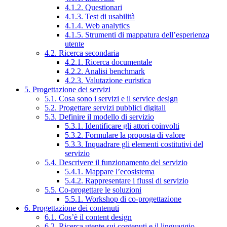
4.1.2. Questionari
4.1.3. Test di usabilità
4.1.4. Web analytics
4.1.5. Strumenti di mappatura dell’esperienza
utente
4.2. Ricerca secondaria
4.2.1. Ricerca documentale
4.2.2. Analisi benchmark
4.2.3. Valutazione euristica
5. Progettazione dei servizi
5.1. Cosa sono i servizi e il service design
5.2. Progettare servizi pubblici digitali
5.3. Definire il modello di servizio
5.3.1. Identificare gli attori coinvolti
5.3.2. Formulare la proposta di valore
5.3.3. Inquadrare gli elementi costitutivi del
servizio
5.4. Descrivere il funzionamento del servizio
5.4.1. Mappare l’ecosistema
5.4.2. Rappresentare i flussi di servizio
5.5. Co-progettare le soluzioni
5.5.1. Workshop di co-progettazione
6. Progettazione dei contenuti
6.1. Cos’è il content design
6.2. Ricerca utente sui contenuti e il linguaggio