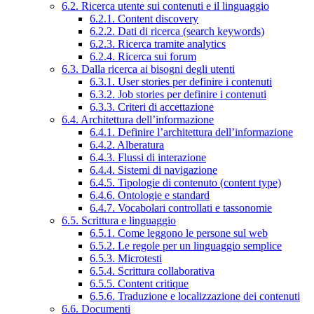
6.2. Ricerca utente sui contenuti e il linguaggio
6.2.1. Content discovery
6.2.2. Dati di ricerca (search keywords)
6.2.3. Ricerca tramite analytics
6.2.4. Ricerca sui forum
6.3. Dalla ricerca ai bisogni degli utenti
6.3.1. User stories per definire i contenuti
6.3.2. Job stories per definire i contenuti
6.3.3. Criteri di accettazione
6.4. Architettura dell’informazione
6.4.1. Definire l’architettura dell’informazione
6.4.2. Alberatura
6.4.3. Flussi di interazione
6.4.4. Sistemi di navigazione
6.4.5. Tipologie di contenuto (content type)
6.4.6. Ontologie e standard
6.4.7. Vocabolari controllati e tassonomie
6.5. Scrittura e linguaggio
6.5.1. Come leggono le persone sul web
6.5.2. Le regole per un linguaggio semplice
6.5.3. Microtesti
6.5.4. Scrittura collaborativa
6.5.5. Content critique
6.5.6. Traduzione e localizzazione dei contenuti
6.6. Documenti