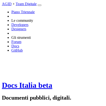
AGID
+
Team Digitale
Piano Triennale
Le community
Developers
Designers
Gli strumenti
Forum
Docs
GitHub
Docs Italia
beta
Documenti pubblici, digitali.