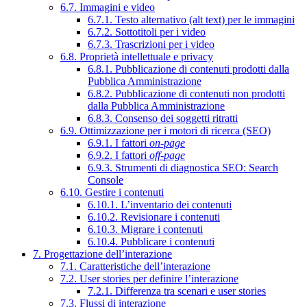
6.7. Immagini e video
6.7.1. Testo alternativo (alt text) per le immagini
6.7.2. Sottotitoli per i video
6.7.3. Trascrizioni per i video
6.8. Proprietà intellettuale e privacy
6.8.1. Pubblicazione di contenuti prodotti dalla
Pubblica Amministrazione
6.8.2. Pubblicazione di contenuti non prodotti
dalla Pubblica Amministrazione
6.8.3. Consenso dei soggetti ritratti
6.9. Ottimizzazione per i motori di ricerca (SEO)
6.9.1. I fattori
on-page
6.9.2. I fattori
off-page
6.9.3. Strumenti di diagnostica SEO: Search
Console
6.10. Gestire i contenuti
6.10.1. L’inventario dei contenuti
6.10.2. Revisionare i contenuti
6.10.3. Migrare i contenuti
6.10.4. Pubblicare i contenuti
7. Progettazione dell’interazione
7.1. Caratteristiche dell’interazione
7.2. User stories per definire l’interazione
7.2.1. Differenza tra scenari e user stories
7.3. Flussi di interazione