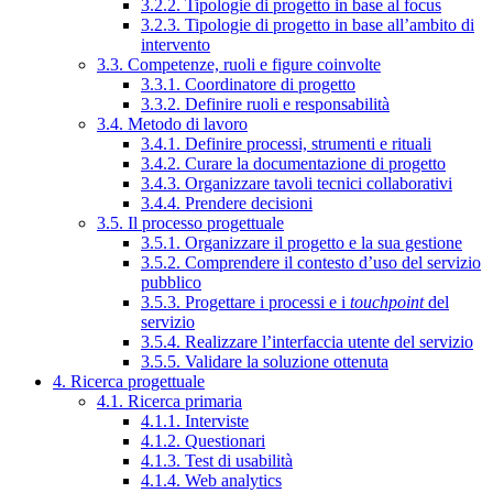
3.2.2. Tipologie di progetto in base al focus
3.2.3. Tipologie di progetto in base all’ambito di
intervento
3.3. Competenze, ruoli e figure coinvolte
3.3.1. Coordinatore di progetto
3.3.2. Definire ruoli e responsabilità
3.4. Metodo di lavoro
3.4.1. Definire processi, strumenti e rituali
3.4.2. Curare la documentazione di progetto
3.4.3. Organizzare tavoli tecnici collaborativi
3.4.4. Prendere decisioni
3.5. Il processo progettuale
3.5.1. Organizzare il progetto e la sua gestione
3.5.2. Comprendere il contesto d’uso del servizio
pubblico
3.5.3. Progettare i processi e i
touchpoint
del
servizio
3.5.4. Realizzare l’interfaccia utente del servizio
3.5.5. Validare la soluzione ottenuta
4. Ricerca progettuale
4.1. Ricerca primaria
4.1.1. Interviste
4.1.2. Questionari
4.1.3. Test di usabilità
4.1.4. Web analytics