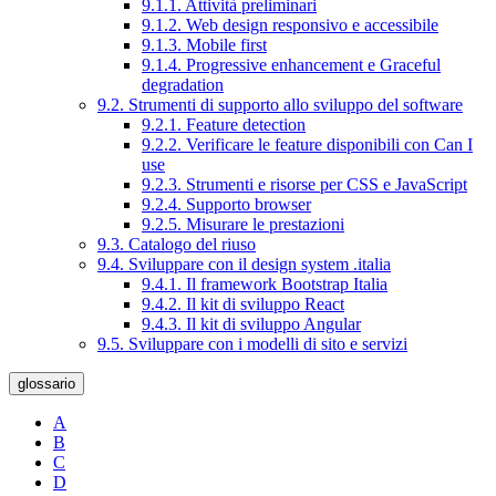
9.1.1. Attività preliminari
9.1.2. Web design responsivo e accessibile
9.1.3. Mobile first
9.1.4. Progressive enhancement e Graceful
degradation
9.2. Strumenti di supporto allo sviluppo del software
9.2.1. Feature detection
9.2.2. Verificare le feature disponibili con Can I
use
9.2.3. Strumenti e risorse per CSS e JavaScript
9.2.4. Supporto browser
9.2.5. Misurare le prestazioni
9.3. Catalogo del riuso
9.4. Sviluppare con il design system .italia
9.4.1. Il framework Bootstrap Italia
9.4.2. Il kit di sviluppo React
9.4.3. Il kit di sviluppo Angular
9.5. Sviluppare con i modelli di sito e servizi
glossario
A
B
C
D