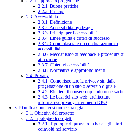
2.2. L’approccio progettuale
2.2.1. Buone pratiche
2.2.2. Principi
2.3. Accessibilità
2.3.1. Definizione
2.3.2. Accessibilità by design
2.3.3. Principi per l’accessibilità
2.3.4. Linee guida e criteri di successo
2.3.5. Come rilasciare una dichiarazione di
accessibilità
2.3.6. Meccanismo di feedback e procedura di
attuazione
2.3.7. Obiettivi accessibilità
2.3.8. Normativa e approfondimenti
2.4. Privacy
2.4.1. Come rispettare la privacy sin dalla
progettazione di un sito o servizio digitale
2.4.2. Richiedi il consenso quando necessario
2.4.3. Le basi del sito web: architettura,
informativa privacy, riferimenti DPO
3. Pianificazione, gestione e strategia
3.1. Obiettivi del progetto
3.2. Tipologie di progetti
3.2.1. Tipologie di progetto in base agli attori
coinvolti nel servizio