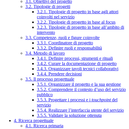
3.1. Obiettivi del progetto
3.2. Tipologie di progetti
3.2.1. Tipologie di progetto in base agli attori
coinvolti nel servizio
3.2.2. Tipologie di progetto in base al focus
3.2.3. Tipologie di progetto in base all’ambito di
intervento
3.3. Competenze, ruoli e figure coinvolte
3.3.1. Coordinatore di progetto
3.3.2. Definire ruoli e responsabilità
3.4. Metodo di lavoro
3.4.1. Definire processi, strumenti e rituali
3.4.2. Curare la documentazione di progetto
3.4.3. Organizzare tavoli tecnici collaborativi
3.4.4. Prendere decisioni
3.5. Il processo progettuale
3.5.1. Organizzare il progetto e la sua gestione
3.5.2. Comprendere il contesto d’uso del servizio
pubblico
3.5.3. Progettare i processi e i
touchpoint
del
servizio
3.5.4. Realizzare l’interfaccia utente del servizio
3.5.5. Validare la soluzione ottenuta
4. Ricerca progettuale
4.1. Ricerca primaria