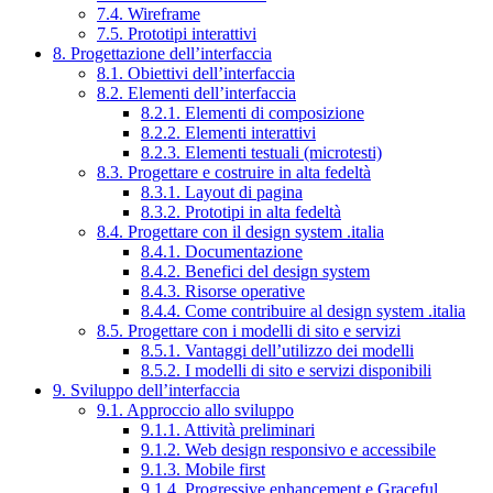
7.4. Wireframe
7.5. Prototipi interattivi
8. Progettazione dell’interfaccia
8.1. Obiettivi dell’interfaccia
8.2. Elementi dell’interfaccia
8.2.1. Elementi di composizione
8.2.2. Elementi interattivi
8.2.3. Elementi testuali (microtesti)
8.3. Progettare e costruire in alta fedeltà
8.3.1. Layout di pagina
8.3.2. Prototipi in alta fedeltà
8.4. Progettare con il design system .italia
8.4.1. Documentazione
8.4.2. Benefici del design system
8.4.3. Risorse operative
8.4.4. Come contribuire al design system .italia
8.5. Progettare con i modelli di sito e servizi
8.5.1. Vantaggi dell’utilizzo dei modelli
8.5.2. I modelli di sito e servizi disponibili
9. Sviluppo dell’interfaccia
9.1. Approccio allo sviluppo
9.1.1. Attività preliminari
9.1.2. Web design responsivo e accessibile
9.1.3. Mobile first
9.1.4. Progressive enhancement e Graceful