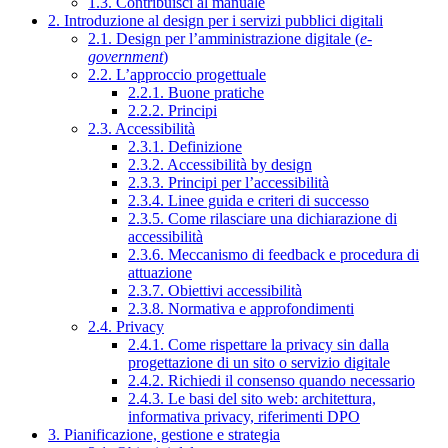
1.3. Contribuisci al manuale
2. Introduzione al design per i servizi pubblici digitali
2.1. Design per l’amministrazione digitale (
e-
government
)
2.2. L’approccio progettuale
2.2.1. Buone pratiche
2.2.2. Principi
2.3. Accessibilità
2.3.1. Definizione
2.3.2. Accessibilità by design
2.3.3. Principi per l’accessibilità
2.3.4. Linee guida e criteri di successo
2.3.5. Come rilasciare una dichiarazione di
accessibilità
2.3.6. Meccanismo di feedback e procedura di
attuazione
2.3.7. Obiettivi accessibilità
2.3.8. Normativa e approfondimenti
2.4. Privacy
2.4.1. Come rispettare la privacy sin dalla
progettazione di un sito o servizio digitale
2.4.2. Richiedi il consenso quando necessario
2.4.3. Le basi del sito web: architettura,
informativa privacy, riferimenti DPO
3. Pianificazione, gestione e strategia