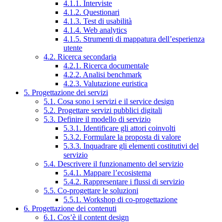
4.1.1. Interviste
4.1.2. Questionari
4.1.3. Test di usabilità
4.1.4. Web analytics
4.1.5. Strumenti di mappatura dell’esperienza
utente
4.2. Ricerca secondaria
4.2.1. Ricerca documentale
4.2.2. Analisi benchmark
4.2.3. Valutazione euristica
5. Progettazione dei servizi
5.1. Cosa sono i servizi e il service design
5.2. Progettare servizi pubblici digitali
5.3. Definire il modello di servizio
5.3.1. Identificare gli attori coinvolti
5.3.2. Formulare la proposta di valore
5.3.3. Inquadrare gli elementi costitutivi del
servizio
5.4. Descrivere il funzionamento del servizio
5.4.1. Mappare l’ecosistema
5.4.2. Rappresentare i flussi di servizio
5.5. Co-progettare le soluzioni
5.5.1. Workshop di co-progettazione
6. Progettazione dei contenuti
6.1. Cos’è il content design