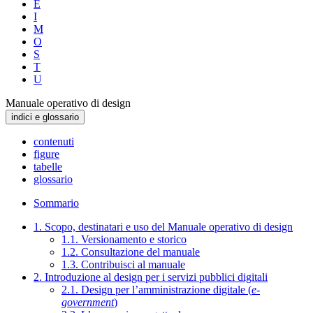
E
I
M
O
S
T
U
Manuale operativo di design
indici e glossario
contenuti
figure
tabelle
glossario
Sommario
1. Scopo, destinatari e uso del Manuale operativo di design
1.1. Versionamento e storico
1.2. Consultazione del manuale
1.3. Contribuisci al manuale
2. Introduzione al design per i servizi pubblici digitali
2.1. Design per l’amministrazione digitale (
e-
government
)