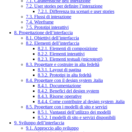
7.1. Caratteristiche dell’interazione
7.2. User stories per definire l’interazione
7.2.1. Differenza tra scenari e user stories
7.3. Flussi di interazione
7.4. Wireframe
7.5. Prototipi interattivi
8. Progettazione dell’interfaccia
8.1. Obiettivi dell’interfaccia
8.2. Elementi dell’interfaccia
8.2.1. Elementi di composizione
8.2.2. Elementi interattivi
8.2.3. Elementi testuali (microtesti)
8.3. Progettare e costruire in alta fedeltà
8.3.1. Layout di pagina
8.3.2. Prototipi in alta fedeltà
8.4. Progettare con il design system .italia
8.4.1. Documentazione
8.4.2. Benefici del design system
8.4.3. Risorse operative
8.4.4. Come contribuire al design system .italia
8.5. Progettare con i modelli di sito e servizi
8.5.1. Vantaggi dell’utilizzo dei modelli
8.5.2. I modelli di sito e servizi disponibili
9. Sviluppo dell’interfaccia
9.1. Approccio allo sviluppo