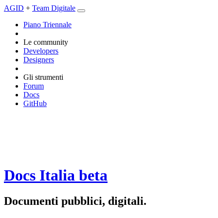
AGID
+
Team Digitale
Piano Triennale
Le community
Developers
Designers
Gli strumenti
Forum
Docs
GitHub
Docs Italia
beta
Documenti pubblici, digitali.