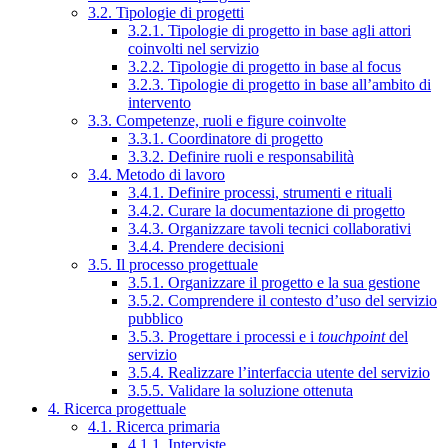
3.2. Tipologie di progetti
3.2.1. Tipologie di progetto in base agli attori
coinvolti nel servizio
3.2.2. Tipologie di progetto in base al focus
3.2.3. Tipologie di progetto in base all’ambito di
intervento
3.3. Competenze, ruoli e figure coinvolte
3.3.1. Coordinatore di progetto
3.3.2. Definire ruoli e responsabilità
3.4. Metodo di lavoro
3.4.1. Definire processi, strumenti e rituali
3.4.2. Curare la documentazione di progetto
3.4.3. Organizzare tavoli tecnici collaborativi
3.4.4. Prendere decisioni
3.5. Il processo progettuale
3.5.1. Organizzare il progetto e la sua gestione
3.5.2. Comprendere il contesto d’uso del servizio
pubblico
3.5.3. Progettare i processi e i
touchpoint
del
servizio
3.5.4. Realizzare l’interfaccia utente del servizio
3.5.5. Validare la soluzione ottenuta
4. Ricerca progettuale
4.1. Ricerca primaria
4.1.1. Interviste