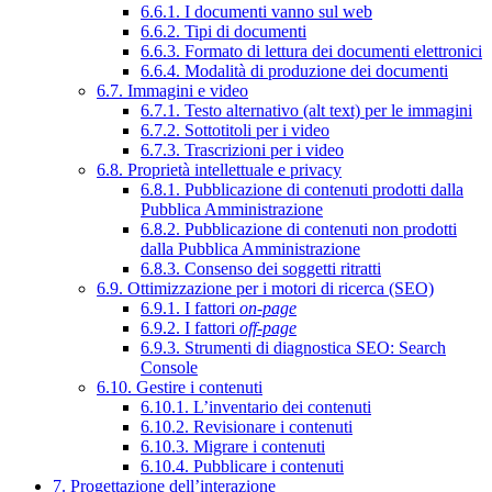
6.6.1. I documenti vanno sul web
6.6.2. Tipi di documenti
6.6.3. Formato di lettura dei documenti elettronici
6.6.4. Modalità di produzione dei documenti
6.7. Immagini e video
6.7.1. Testo alternativo (alt text) per le immagini
6.7.2. Sottotitoli per i video
6.7.3. Trascrizioni per i video
6.8. Proprietà intellettuale e privacy
6.8.1. Pubblicazione di contenuti prodotti dalla
Pubblica Amministrazione
6.8.2. Pubblicazione di contenuti non prodotti
dalla Pubblica Amministrazione
6.8.3. Consenso dei soggetti ritratti
6.9. Ottimizzazione per i motori di ricerca (SEO)
6.9.1. I fattori
on-page
6.9.2. I fattori
off-page
6.9.3. Strumenti di diagnostica SEO: Search
Console
6.10. Gestire i contenuti
6.10.1. L’inventario dei contenuti
6.10.2. Revisionare i contenuti
6.10.3. Migrare i contenuti
6.10.4. Pubblicare i contenuti
7. Progettazione dell’interazione