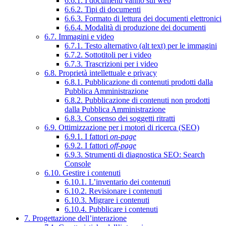
6.6.1. I documenti vanno sul web
6.6.2. Tipi di documenti
6.6.3. Formato di lettura dei documenti elettronici
6.6.4. Modalità di produzione dei documenti
6.7. Immagini e video
6.7.1. Testo alternativo (alt text) per le immagini
6.7.2. Sottotitoli per i video
6.7.3. Trascrizioni per i video
6.8. Proprietà intellettuale e privacy
6.8.1. Pubblicazione di contenuti prodotti dalla
Pubblica Amministrazione
6.8.2. Pubblicazione di contenuti non prodotti
dalla Pubblica Amministrazione
6.8.3. Consenso dei soggetti ritratti
6.9. Ottimizzazione per i motori di ricerca (SEO)
6.9.1. I fattori
on-page
6.9.2. I fattori
off-page
6.9.3. Strumenti di diagnostica SEO: Search
Console
6.10. Gestire i contenuti
6.10.1. L’inventario dei contenuti
6.10.2. Revisionare i contenuti
6.10.3. Migrare i contenuti
6.10.4. Pubblicare i contenuti
7. Progettazione dell’interazione