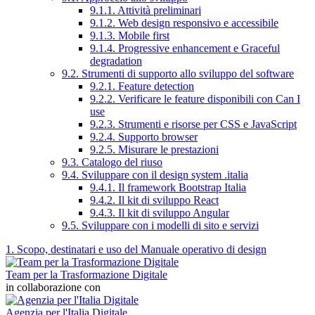
9.1.1. Attività preliminari
9.1.2. Web design responsivo e accessibile
9.1.3. Mobile first
9.1.4. Progressive enhancement e Graceful
degradation
9.2. Strumenti di supporto allo sviluppo del software
9.2.1. Feature detection
9.2.2. Verificare le feature disponibili con Can I
use
9.2.3. Strumenti e risorse per CSS e JavaScript
9.2.4. Supporto browser
9.2.5. Misurare le prestazioni
9.3. Catalogo del riuso
9.4. Sviluppare con il design system .italia
9.4.1. Il framework Bootstrap Italia
9.4.2. Il kit di sviluppo React
9.4.3. Il kit di sviluppo Angular
9.5. Sviluppare con i modelli di sito e servizi
1. Scopo, destinatari e uso del Manuale operativo di design
Team per la Trasformazione Digitale
in collaborazione con
Agenzia per l'Italia Digitale