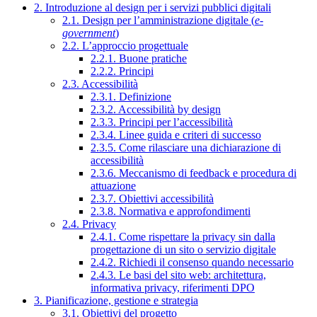
2. Introduzione al design per i servizi pubblici digitali
2.1. Design per l’amministrazione digitale (
e-
government
)
2.2. L’approccio progettuale
2.2.1. Buone pratiche
2.2.2. Principi
2.3. Accessibilità
2.3.1. Definizione
2.3.2. Accessibilità by design
2.3.3. Principi per l’accessibilità
2.3.4. Linee guida e criteri di successo
2.3.5. Come rilasciare una dichiarazione di
accessibilità
2.3.6. Meccanismo di feedback e procedura di
attuazione
2.3.7. Obiettivi accessibilità
2.3.8. Normativa e approfondimenti
2.4. Privacy
2.4.1. Come rispettare la privacy sin dalla
progettazione di un sito o servizio digitale
2.4.2. Richiedi il consenso quando necessario
2.4.3. Le basi del sito web: architettura,
informativa privacy, riferimenti DPO
3. Pianificazione, gestione e strategia
3.1. Obiettivi del progetto