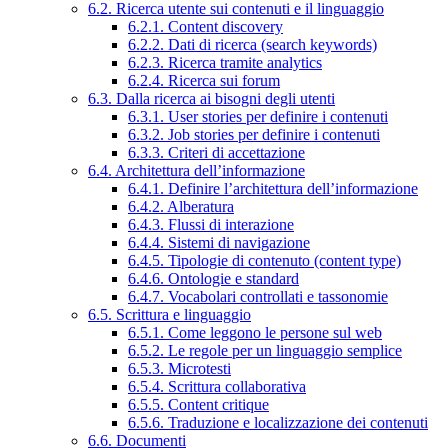
6.2. Ricerca utente sui contenuti e il linguaggio
6.2.1. Content discovery
6.2.2. Dati di ricerca (search keywords)
6.2.3. Ricerca tramite analytics
6.2.4. Ricerca sui forum
6.3. Dalla ricerca ai bisogni degli utenti
6.3.1. User stories per definire i contenuti
6.3.2. Job stories per definire i contenuti
6.3.3. Criteri di accettazione
6.4. Architettura dell’informazione
6.4.1. Definire l’architettura dell’informazione
6.4.2. Alberatura
6.4.3. Flussi di interazione
6.4.4. Sistemi di navigazione
6.4.5. Tipologie di contenuto (content type)
6.4.6. Ontologie e standard
6.4.7. Vocabolari controllati e tassonomie
6.5. Scrittura e linguaggio
6.5.1. Come leggono le persone sul web
6.5.2. Le regole per un linguaggio semplice
6.5.3. Microtesti
6.5.4. Scrittura collaborativa
6.5.5. Content critique
6.5.6. Traduzione e localizzazione dei contenuti
6.6. Documenti