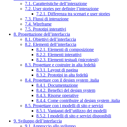
7.1. Caratteristiche dell’interazione
7.2. User stories per definire l’interazione
7.2.1. Differenza tra scenari e user stories
7.3. Flussi di interazione
7.4. Wireframe
7.5. Prototipi interattivi
8. Progettazione dell’interfaccia
8.1. Obiettivi dell’interfaccia
8.2. Elementi dell’interfaccia
8.2.1. Elementi di composizione
8.2.2. Elementi interattivi
8.2.3. Elementi testuali (microtesti)
8.3. Progettare e costruire in alta fedeltà
8.3.1. Layout di pagina
8.3.2. Prototipi in alta fedeltà
8.4. Progettare con il design system .italia
8.4.1. Documentazione
8.4.2. Benefici del design system
8.4.3. Risorse operative
8.4.4. Come contribuire al design system .italia
8.5. Progettare con i modelli di sito e servizi
8.5.1. Vantaggi dell’utilizzo dei modelli
8.5.2. I modelli di sito e servizi disponibili
9. Sviluppo dell’interfaccia
9.1. Approccio allo sviluppo