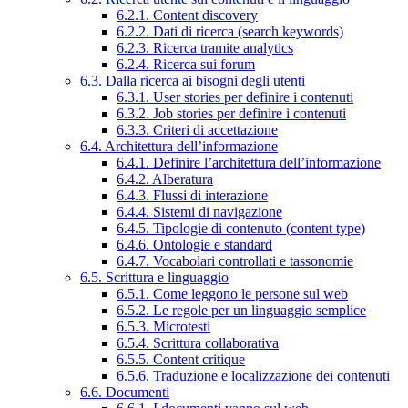
6.2.1. Content discovery
6.2.2. Dati di ricerca (search keywords)
6.2.3. Ricerca tramite analytics
6.2.4. Ricerca sui forum
6.3. Dalla ricerca ai bisogni degli utenti
6.3.1. User stories per definire i contenuti
6.3.2. Job stories per definire i contenuti
6.3.3. Criteri di accettazione
6.4. Architettura dell’informazione
6.4.1. Definire l’architettura dell’informazione
6.4.2. Alberatura
6.4.3. Flussi di interazione
6.4.4. Sistemi di navigazione
6.4.5. Tipologie di contenuto (content type)
6.4.6. Ontologie e standard
6.4.7. Vocabolari controllati e tassonomie
6.5. Scrittura e linguaggio
6.5.1. Come leggono le persone sul web
6.5.2. Le regole per un linguaggio semplice
6.5.3. Microtesti
6.5.4. Scrittura collaborativa
6.5.5. Content critique
6.5.6. Traduzione e localizzazione dei contenuti
6.6. Documenti