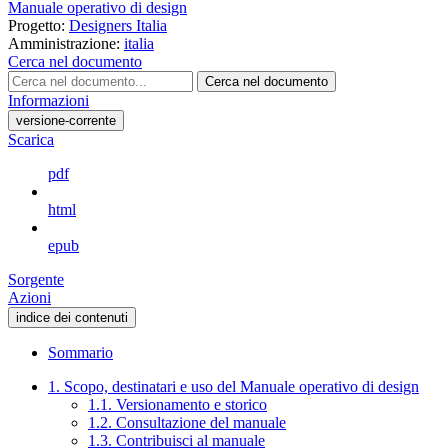
Manuale operativo di design
Progetto:
Designers Italia
Amministrazione:
italia
Cerca nel documento
Cerca nel documento
Informazioni
versione-corrente
Scarica
pdf
html
epub
Sorgente
Azioni
indice dei contenuti
Sommario
1. Scopo, destinatari e uso del Manuale operativo di design
1.1. Versionamento e storico
1.2. Consultazione del manuale
1.3. Contribuisci al manuale