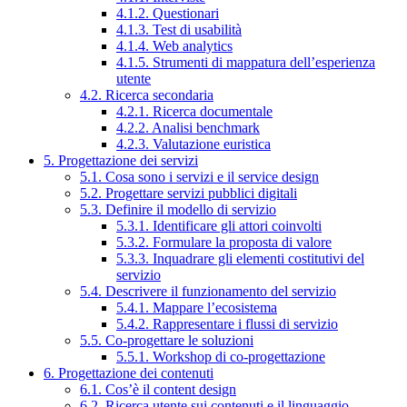
4.1.2. Questionari
4.1.3. Test di usabilità
4.1.4. Web analytics
4.1.5. Strumenti di mappatura dell’esperienza
utente
4.2. Ricerca secondaria
4.2.1. Ricerca documentale
4.2.2. Analisi benchmark
4.2.3. Valutazione euristica
5. Progettazione dei servizi
5.1. Cosa sono i servizi e il service design
5.2. Progettare servizi pubblici digitali
5.3. Definire il modello di servizio
5.3.1. Identificare gli attori coinvolti
5.3.2. Formulare la proposta di valore
5.3.3. Inquadrare gli elementi costitutivi del
servizio
5.4. Descrivere il funzionamento del servizio
5.4.1. Mappare l’ecosistema
5.4.2. Rappresentare i flussi di servizio
5.5. Co-progettare le soluzioni
5.5.1. Workshop di co-progettazione
6. Progettazione dei contenuti
6.1. Cos’è il content design
6.2. Ricerca utente sui contenuti e il linguaggio