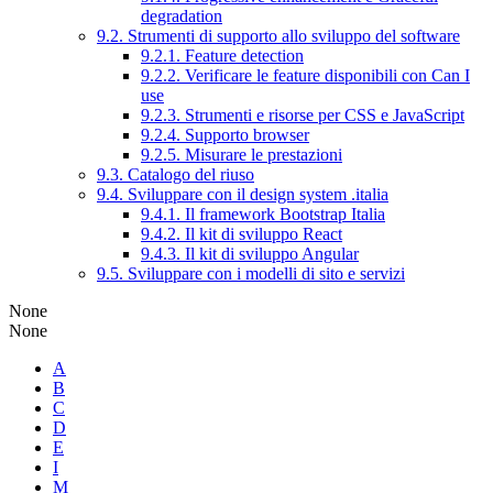
degradation
9.2. Strumenti di supporto allo sviluppo del software
9.2.1. Feature detection
9.2.2. Verificare le feature disponibili con Can I
use
9.2.3. Strumenti e risorse per CSS e JavaScript
9.2.4. Supporto browser
9.2.5. Misurare le prestazioni
9.3. Catalogo del riuso
9.4. Sviluppare con il design system .italia
9.4.1. Il framework Bootstrap Italia
9.4.2. Il kit di sviluppo React
9.4.3. Il kit di sviluppo Angular
9.5. Sviluppare con i modelli di sito e servizi
None
None
A
B
C
D
E
I
M