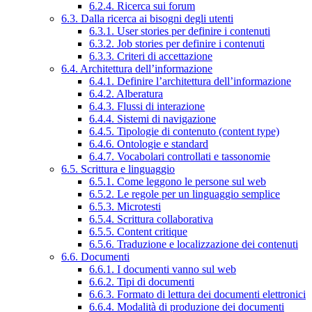
6.2.4. Ricerca sui forum
6.3. Dalla ricerca ai bisogni degli utenti
6.3.1. User stories per definire i contenuti
6.3.2. Job stories per definire i contenuti
6.3.3. Criteri di accettazione
6.4. Architettura dell’informazione
6.4.1. Definire l’architettura dell’informazione
6.4.2. Alberatura
6.4.3. Flussi di interazione
6.4.4. Sistemi di navigazione
6.4.5. Tipologie di contenuto (content type)
6.4.6. Ontologie e standard
6.4.7. Vocabolari controllati e tassonomie
6.5. Scrittura e linguaggio
6.5.1. Come leggono le persone sul web
6.5.2. Le regole per un linguaggio semplice
6.5.3. Microtesti
6.5.4. Scrittura collaborativa
6.5.5. Content critique
6.5.6. Traduzione e localizzazione dei contenuti
6.6. Documenti
6.6.1. I documenti vanno sul web
6.6.2. Tipi di documenti
6.6.3. Formato di lettura dei documenti elettronici
6.6.4. Modalità di produzione dei documenti