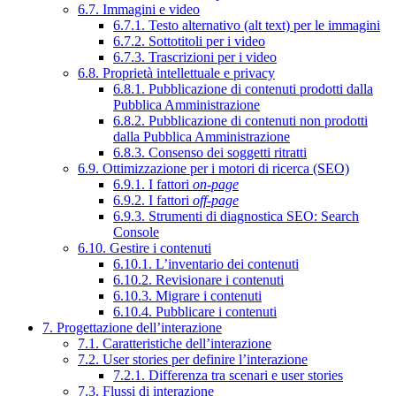
6.7. Immagini e video
6.7.1. Testo alternativo (alt text) per le immagini
6.7.2. Sottotitoli per i video
6.7.3. Trascrizioni per i video
6.8. Proprietà intellettuale e privacy
6.8.1. Pubblicazione di contenuti prodotti dalla
Pubblica Amministrazione
6.8.2. Pubblicazione di contenuti non prodotti
dalla Pubblica Amministrazione
6.8.3. Consenso dei soggetti ritratti
6.9. Ottimizzazione per i motori di ricerca (SEO)
6.9.1. I fattori
on-page
6.9.2. I fattori
off-page
6.9.3. Strumenti di diagnostica SEO: Search
Console
6.10. Gestire i contenuti
6.10.1. L’inventario dei contenuti
6.10.2. Revisionare i contenuti
6.10.3. Migrare i contenuti
6.10.4. Pubblicare i contenuti
7. Progettazione dell’interazione
7.1. Caratteristiche dell’interazione
7.2. User stories per definire l’interazione
7.2.1. Differenza tra scenari e user stories
7.3. Flussi di interazione