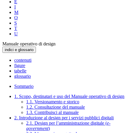
E
I
M
O
S
T
U
Manuale operativo di design
indici e glossario
contenuti
figure
tabelle
glossario
Sommario
1. Scopo, destinatari e uso del Manuale operativo di design
1.1. Versionamento e storico
1.2. Consultazione del manuale
1.3. Contribuisci al manuale
2. Introduzione al design per i servizi pubblici digitali
2.1. Design per l’amministrazione digitale (
e-
government
)