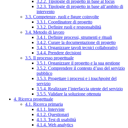
3.2.2. Tipologie di progetto in base al focus
3.2.3. Tipologie di progetto in base all’ambito di
intervento
3.3. Competenze, ruoli e figure coinvolte
3.3.1. Coordinatore di progetto
3.3.2. Definire ruoli e responsabilità
3.4. Metodo di lavoro
3.4.1. Definire processi, strumenti e rituali
3.4.2. Curare la documentazione di progetto
3.4.3. Organizzare tavoli tecnici collaborativi
3.4.4. Prendere decisioni
3.5. Il processo progettuale
3.5.1. Organizzare il progetto e la sua gestione
3.5.2. Comprendere il contesto d’uso del servizio
pubblico
3.5.3. Progettare i processi e i
touchpoint
del
servizio
3.5.4. Realizzare l’interfaccia utente del servizio
3.5.5. Validare la soluzione ottenuta
4. Ricerca progettuale
4.1. Ricerca primaria
4.1.1. Interviste
4.1.2. Questionari
4.1.3. Test di usabilità
4.1.4. Web analytics