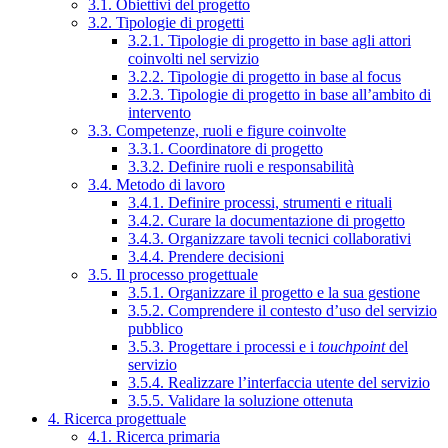
3.1. Obiettivi del progetto
3.2. Tipologie di progetti
3.2.1. Tipologie di progetto in base agli attori
coinvolti nel servizio
3.2.2. Tipologie di progetto in base al focus
3.2.3. Tipologie di progetto in base all’ambito di
intervento
3.3. Competenze, ruoli e figure coinvolte
3.3.1. Coordinatore di progetto
3.3.2. Definire ruoli e responsabilità
3.4. Metodo di lavoro
3.4.1. Definire processi, strumenti e rituali
3.4.2. Curare la documentazione di progetto
3.4.3. Organizzare tavoli tecnici collaborativi
3.4.4. Prendere decisioni
3.5. Il processo progettuale
3.5.1. Organizzare il progetto e la sua gestione
3.5.2. Comprendere il contesto d’uso del servizio
pubblico
3.5.3. Progettare i processi e i
touchpoint
del
servizio
3.5.4. Realizzare l’interfaccia utente del servizio
3.5.5. Validare la soluzione ottenuta
4. Ricerca progettuale
4.1. Ricerca primaria