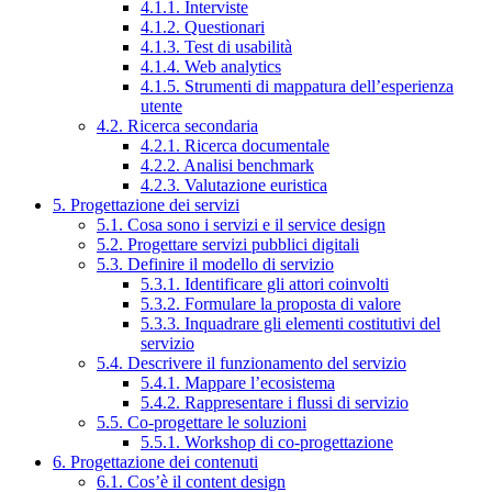
4.1.1. Interviste
4.1.2. Questionari
4.1.3. Test di usabilità
4.1.4. Web analytics
4.1.5. Strumenti di mappatura dell’esperienza
utente
4.2. Ricerca secondaria
4.2.1. Ricerca documentale
4.2.2. Analisi benchmark
4.2.3. Valutazione euristica
5. Progettazione dei servizi
5.1. Cosa sono i servizi e il service design
5.2. Progettare servizi pubblici digitali
5.3. Definire il modello di servizio
5.3.1. Identificare gli attori coinvolti
5.3.2. Formulare la proposta di valore
5.3.3. Inquadrare gli elementi costitutivi del
servizio
5.4. Descrivere il funzionamento del servizio
5.4.1. Mappare l’ecosistema
5.4.2. Rappresentare i flussi di servizio
5.5. Co-progettare le soluzioni
5.5.1. Workshop di co-progettazione
6. Progettazione dei contenuti
6.1. Cos’è il content design