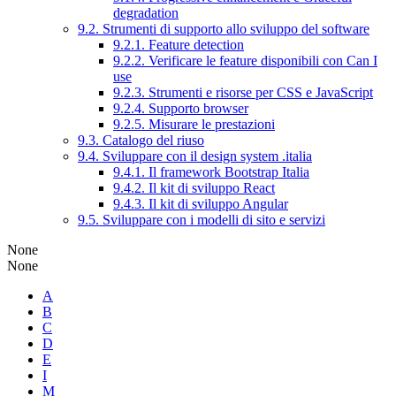
degradation
9.2. Strumenti di supporto allo sviluppo del software
9.2.1. Feature detection
9.2.2. Verificare le feature disponibili con Can I
use
9.2.3. Strumenti e risorse per CSS e JavaScript
9.2.4. Supporto browser
9.2.5. Misurare le prestazioni
9.3. Catalogo del riuso
9.4. Sviluppare con il design system .italia
9.4.1. Il framework Bootstrap Italia
9.4.2. Il kit di sviluppo React
9.4.3. Il kit di sviluppo Angular
9.5. Sviluppare con i modelli di sito e servizi
None
None
A
B
C
D
E
I
M