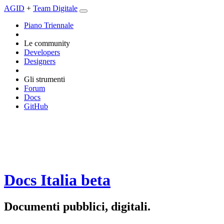
AGID
+
Team Digitale
Piano Triennale
Le community
Developers
Designers
Gli strumenti
Forum
Docs
GitHub
Docs Italia
beta
Documenti pubblici, digitali.