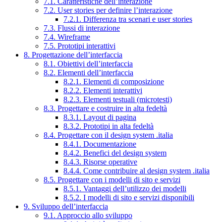
7.1. Caratteristiche dell’interazione
7.2. User stories per definire l’interazione
7.2.1. Differenza tra scenari e user stories
7.3. Flussi di interazione
7.4. Wireframe
7.5. Prototipi interattivi
8. Progettazione dell’interfaccia
8.1. Obiettivi dell’interfaccia
8.2. Elementi dell’interfaccia
8.2.1. Elementi di composizione
8.2.2. Elementi interattivi
8.2.3. Elementi testuali (microtesti)
8.3. Progettare e costruire in alta fedeltà
8.3.1. Layout di pagina
8.3.2. Prototipi in alta fedeltà
8.4. Progettare con il design system .italia
8.4.1. Documentazione
8.4.2. Benefici del design system
8.4.3. Risorse operative
8.4.4. Come contribuire al design system .italia
8.5. Progettare con i modelli di sito e servizi
8.5.1. Vantaggi dell’utilizzo dei modelli
8.5.2. I modelli di sito e servizi disponibili
9. Sviluppo dell’interfaccia
9.1. Approccio allo sviluppo