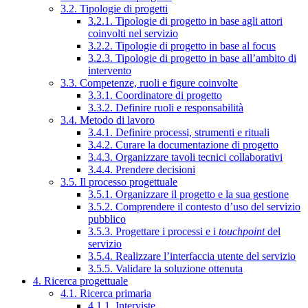
3.2. Tipologie di progetti
3.2.1. Tipologie di progetto in base agli attori
coinvolti nel servizio
3.2.2. Tipologie di progetto in base al focus
3.2.3. Tipologie di progetto in base all’ambito di
intervento
3.3. Competenze, ruoli e figure coinvolte
3.3.1. Coordinatore di progetto
3.3.2. Definire ruoli e responsabilità
3.4. Metodo di lavoro
3.4.1. Definire processi, strumenti e rituali
3.4.2. Curare la documentazione di progetto
3.4.3. Organizzare tavoli tecnici collaborativi
3.4.4. Prendere decisioni
3.5. Il processo progettuale
3.5.1. Organizzare il progetto e la sua gestione
3.5.2. Comprendere il contesto d’uso del servizio
pubblico
3.5.3. Progettare i processi e i
touchpoint
del
servizio
3.5.4. Realizzare l’interfaccia utente del servizio
3.5.5. Validare la soluzione ottenuta
4. Ricerca progettuale
4.1. Ricerca primaria
4.1.1. Interviste