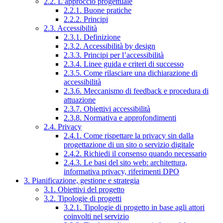
2.2. L’approccio progettuale
2.2.1. Buone pratiche
2.2.2. Principi
2.3. Accessibilità
2.3.1. Definizione
2.3.2. Accessibilità by design
2.3.3. Principi per l’accessibilità
2.3.4. Linee guida e criteri di successo
2.3.5. Come rilasciare una dichiarazione di
accessibilità
2.3.6. Meccanismo di feedback e procedura di
attuazione
2.3.7. Obiettivi accessibilità
2.3.8. Normativa e approfondimenti
2.4. Privacy
2.4.1. Come rispettare la privacy sin dalla
progettazione di un sito o servizio digitale
2.4.2. Richiedi il consenso quando necessario
2.4.3. Le basi del sito web: architettura,
informativa privacy, riferimenti DPO
3. Pianificazione, gestione e strategia
3.1. Obiettivi del progetto
3.2. Tipologie di progetti
3.2.1. Tipologie di progetto in base agli attori
coinvolti nel servizio