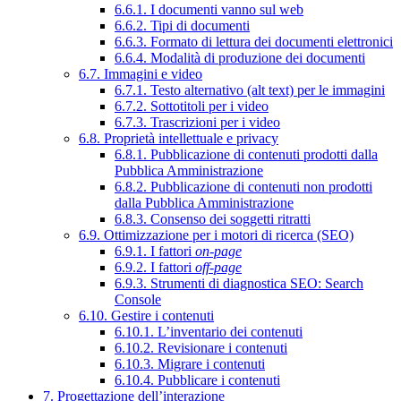
6.6.1. I documenti vanno sul web
6.6.2. Tipi di documenti
6.6.3. Formato di lettura dei documenti elettronici
6.6.4. Modalità di produzione dei documenti
6.7. Immagini e video
6.7.1. Testo alternativo (alt text) per le immagini
6.7.2. Sottotitoli per i video
6.7.3. Trascrizioni per i video
6.8. Proprietà intellettuale e privacy
6.8.1. Pubblicazione di contenuti prodotti dalla
Pubblica Amministrazione
6.8.2. Pubblicazione di contenuti non prodotti
dalla Pubblica Amministrazione
6.8.3. Consenso dei soggetti ritratti
6.9. Ottimizzazione per i motori di ricerca (SEO)
6.9.1. I fattori
on-page
6.9.2. I fattori
off-page
6.9.3. Strumenti di diagnostica SEO: Search
Console
6.10. Gestire i contenuti
6.10.1. L’inventario dei contenuti
6.10.2. Revisionare i contenuti
6.10.3. Migrare i contenuti
6.10.4. Pubblicare i contenuti
7. Progettazione dell’interazione