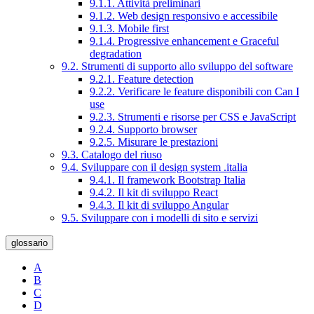
9.1.1. Attività preliminari
9.1.2. Web design responsivo e accessibile
9.1.3. Mobile first
9.1.4. Progressive enhancement e Graceful
degradation
9.2. Strumenti di supporto allo sviluppo del software
9.2.1. Feature detection
9.2.2. Verificare le feature disponibili con Can I
use
9.2.3. Strumenti e risorse per CSS e JavaScript
9.2.4. Supporto browser
9.2.5. Misurare le prestazioni
9.3. Catalogo del riuso
9.4. Sviluppare con il design system .italia
9.4.1. Il framework Bootstrap Italia
9.4.2. Il kit di sviluppo React
9.4.3. Il kit di sviluppo Angular
9.5. Sviluppare con i modelli di sito e servizi
glossario
A
B
C
D