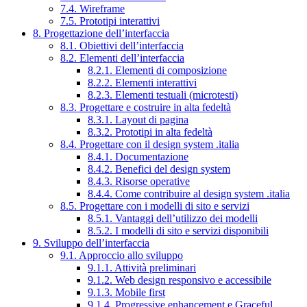
7.4. Wireframe
7.5. Prototipi interattivi
8. Progettazione dell’interfaccia
8.1. Obiettivi dell’interfaccia
8.2. Elementi dell’interfaccia
8.2.1. Elementi di composizione
8.2.2. Elementi interattivi
8.2.3. Elementi testuali (microtesti)
8.3. Progettare e costruire in alta fedeltà
8.3.1. Layout di pagina
8.3.2. Prototipi in alta fedeltà
8.4. Progettare con il design system .italia
8.4.1. Documentazione
8.4.2. Benefici del design system
8.4.3. Risorse operative
8.4.4. Come contribuire al design system .italia
8.5. Progettare con i modelli di sito e servizi
8.5.1. Vantaggi dell’utilizzo dei modelli
8.5.2. I modelli di sito e servizi disponibili
9. Sviluppo dell’interfaccia
9.1. Approccio allo sviluppo
9.1.1. Attività preliminari
9.1.2. Web design responsivo e accessibile
9.1.3. Mobile first
9.1.4. Progressive enhancement e Graceful