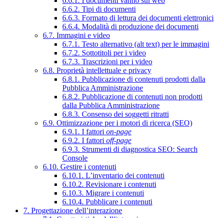
6.6.1. I documenti vanno sul web
6.6.2. Tipi di documenti
6.6.3. Formato di lettura dei documenti elettronici
6.6.4. Modalità di produzione dei documenti
6.7. Immagini e video
6.7.1. Testo alternativo (alt text) per le immagini
6.7.2. Sottotitoli per i video
6.7.3. Trascrizioni per i video
6.8. Proprietà intellettuale e privacy
6.8.1. Pubblicazione di contenuti prodotti dalla
Pubblica Amministrazione
6.8.2. Pubblicazione di contenuti non prodotti
dalla Pubblica Amministrazione
6.8.3. Consenso dei soggetti ritratti
6.9. Ottimizzazione per i motori di ricerca (SEO)
6.9.1. I fattori
on-page
6.9.2. I fattori
off-page
6.9.3. Strumenti di diagnostica SEO: Search
Console
6.10. Gestire i contenuti
6.10.1. L’inventario dei contenuti
6.10.2. Revisionare i contenuti
6.10.3. Migrare i contenuti
6.10.4. Pubblicare i contenuti
7. Progettazione dell’interazione