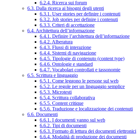
6.2.4. Ricerca sui forum
6.3. Dalla ricerca ai bisogni degli utenti
6.3.1. User stories per definire i contenuti
6.3.2. Job stories per definire i contenuti
6.3.3. Criteri di accettazione
6.4. Architettura dell’informazione
6.4.1. Definire l’architettura dell’informazione
6.4.2. Alberatura
6.4.3. Flussi di interazione
6.4.4. Sistemi di navigazione
6.4.5. Tipologie di contenuto (content type)
6.4.6. Ontologie e standard
6.4.7. Vocabolari controllati e tassonomie
6.5. Scrittura e linguaggio
6.5.1. Come leggono le persone sul web
6.5.2. Le regole per un linguaggio semplice
6.5.3. Microtesti
6.5.4. Scrittura collaborativa
6.5.5. Content critique
6.5.6. Traduzione e localizzazione dei contenuti
6.6. Documenti
6.6.1. I documenti vanno sul web
6.6.2. Tipi di documenti
6.6.3. Formato di lettura dei documenti elettronici
6.6.4. Modalità di produzione dei documenti