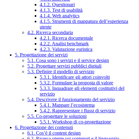
4.1.2. Questionari
4.1.3. Test di usabilità
4.1.4. Web analytics
4.1.5. Strumenti di mappatura dell’esperienza
utente
4.2. Ricerca secondaria
4.2.1. Ricerca documentale
4.2.2. Analisi benchmark
4.2.3. Valutazione euristica
5. Progettazione dei servizi
5.1. Cosa sono i servizi e il service design
5.2. Progettare servizi pubblici digitali
5.3. Definire il modello di servizio
5.3.1. Identificare gli attori coinvolti
5.3.2. Formulare la proposta di valore
5.3.3. Inquadrare gli elementi costitutivi del
servizio
5.4. Descrivere il funzionamento del servizio
5.4.1. Mappare l’ecosistema
5.4.2. Rappresentare i flussi di servizio
5.5. Co-progettare le soluzioni
5.5.1. Workshop di co-progettazione
6. Progettazione dei contenuti
6.1. Cos’è il content design
6.2. Ricerca utente sui contenuti e il linguaggio