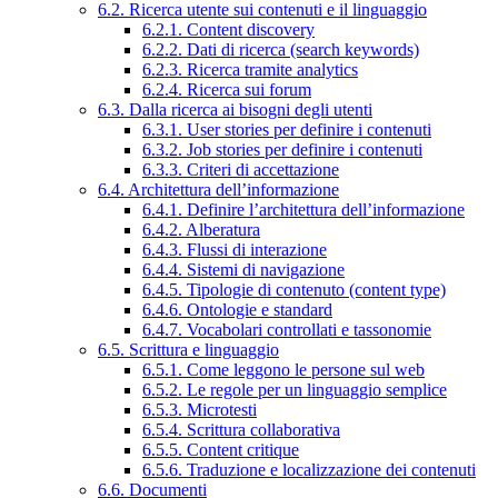
6.2. Ricerca utente sui contenuti e il linguaggio
6.2.1. Content discovery
6.2.2. Dati di ricerca (search keywords)
6.2.3. Ricerca tramite analytics
6.2.4. Ricerca sui forum
6.3. Dalla ricerca ai bisogni degli utenti
6.3.1. User stories per definire i contenuti
6.3.2. Job stories per definire i contenuti
6.3.3. Criteri di accettazione
6.4. Architettura dell’informazione
6.4.1. Definire l’architettura dell’informazione
6.4.2. Alberatura
6.4.3. Flussi di interazione
6.4.4. Sistemi di navigazione
6.4.5. Tipologie di contenuto (content type)
6.4.6. Ontologie e standard
6.4.7. Vocabolari controllati e tassonomie
6.5. Scrittura e linguaggio
6.5.1. Come leggono le persone sul web
6.5.2. Le regole per un linguaggio semplice
6.5.3. Microtesti
6.5.4. Scrittura collaborativa
6.5.5. Content critique
6.5.6. Traduzione e localizzazione dei contenuti
6.6. Documenti