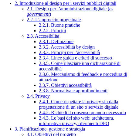
2. Introduzione al design per i servizi pubblici digitali
2.1. Design per l’amministrazione digitale (
e-
government
)
2.2. L’approccio progettuale
2.2.1. Buone pratiche
2.2.2. Principi
2.3. Accessibilità
2.3.1. Definizione
2.3.2. Accessibilità by design
2.3.3. Principi per l’accessibilità
2.3.4. Linee guida e criteri di successo
2.3.5. Come rilasciare una dichiarazione di
accessibilità
2.3.6. Meccanismo di feedback e procedura di
attuazione
2.3.7. Obiettivi accessibilità
2.3.8. Normativa e approfondimenti
2.4. Privacy
2.4.1. Come rispettare la privacy sin dalla
progettazione di un sito o servizio digitale
2.4.2. Richiedi il consenso quando necessario
2.4.3. Le basi del sito web: architettura,
informativa privacy, riferimenti DPO
3. Pianificazione, gestione e strategia
3.1. Obiettivi del progetto