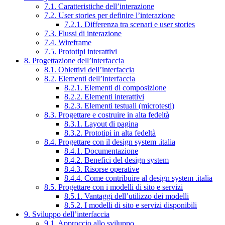
7.1. Caratteristiche dell’interazione
7.2. User stories per definire l’interazione
7.2.1. Differenza tra scenari e user stories
7.3. Flussi di interazione
7.4. Wireframe
7.5. Prototipi interattivi
8. Progettazione dell’interfaccia
8.1. Obiettivi dell’interfaccia
8.2. Elementi dell’interfaccia
8.2.1. Elementi di composizione
8.2.2. Elementi interattivi
8.2.3. Elementi testuali (microtesti)
8.3. Progettare e costruire in alta fedeltà
8.3.1. Layout di pagina
8.3.2. Prototipi in alta fedeltà
8.4. Progettare con il design system .italia
8.4.1. Documentazione
8.4.2. Benefici del design system
8.4.3. Risorse operative
8.4.4. Come contribuire al design system .italia
8.5. Progettare con i modelli di sito e servizi
8.5.1. Vantaggi dell’utilizzo dei modelli
8.5.2. I modelli di sito e servizi disponibili
9. Sviluppo dell’interfaccia
9.1. Approccio allo sviluppo