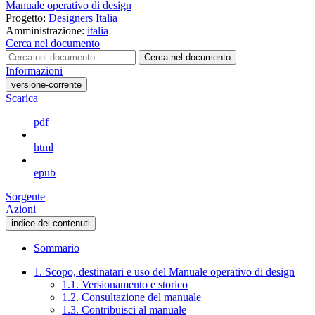
Manuale operativo di design
Progetto:
Designers Italia
Amministrazione:
italia
Cerca nel documento
Cerca nel documento
Informazioni
versione-corrente
Scarica
pdf
html
epub
Sorgente
Azioni
indice dei contenuti
Sommario
1. Scopo, destinatari e uso del Manuale operativo di design
1.1. Versionamento e storico
1.2. Consultazione del manuale
1.3. Contribuisci al manuale