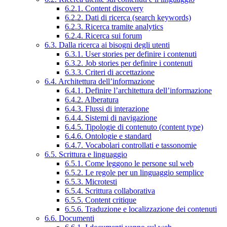
6.2.1. Content discovery
6.2.2. Dati di ricerca (search keywords)
6.2.3. Ricerca tramite analytics
6.2.4. Ricerca sui forum
6.3. Dalla ricerca ai bisogni degli utenti
6.3.1. User stories per definire i contenuti
6.3.2. Job stories per definire i contenuti
6.3.3. Criteri di accettazione
6.4. Architettura dell’informazione
6.4.1. Definire l’architettura dell’informazione
6.4.2. Alberatura
6.4.3. Flussi di interazione
6.4.4. Sistemi di navigazione
6.4.5. Tipologie di contenuto (content type)
6.4.6. Ontologie e standard
6.4.7. Vocabolari controllati e tassonomie
6.5. Scrittura e linguaggio
6.5.1. Come leggono le persone sul web
6.5.2. Le regole per un linguaggio semplice
6.5.3. Microtesti
6.5.4. Scrittura collaborativa
6.5.5. Content critique
6.5.6. Traduzione e localizzazione dei contenuti
6.6. Documenti