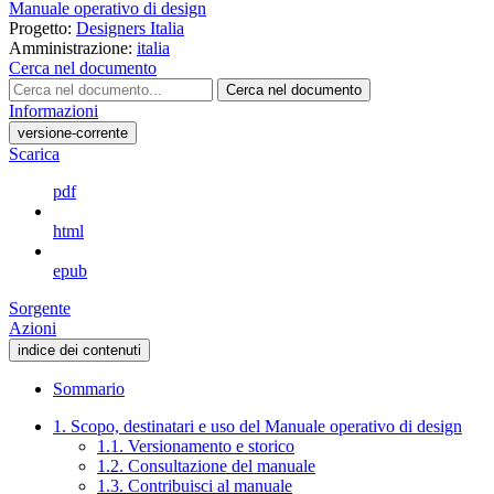
Manuale operativo di design
Progetto:
Designers Italia
Amministrazione:
italia
Cerca nel documento
Cerca nel documento
Informazioni
versione-corrente
Scarica
pdf
html
epub
Sorgente
Azioni
indice dei contenuti
Sommario
1. Scopo, destinatari e uso del Manuale operativo di design
1.1. Versionamento e storico
1.2. Consultazione del manuale
1.3. Contribuisci al manuale