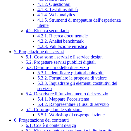
4.1.2. Questionari
4.1.3. Test di usabilità
4.1.4. Web analytics
4.1.5. Strumenti di mappatura dell’esperienza
utente
4.2. Ricerca secondaria
4.2.1. Ricerca documentale
4.2.2. Analisi benchmark
4.2.3. Valutazione euristica
5. Progettazione dei servizi
5.1. Cosa sono i servizi e il service design
5.2. Progettare servizi pubblici digitali
5.3. Definire il modello di servizio
5.3.1. Identificare gli attori coinvolti
5.3.2. Formulare la proposta di valore
5.3.3. Inquadrare gli elementi costitutivi del
servizio
5.4. Descrivere il funzionamento del servizio
5.4.1. Mappare l’ecosistema
5.4.2. Rappresentare i flussi di servizio
5.5. Co-progettare le soluzioni
5.5.1. Workshop di co-progettazione
6. Progettazione dei contenuti
6.1. Cos’è il content design
6.2. Ricerca utente sui contenuti e il linguaggio