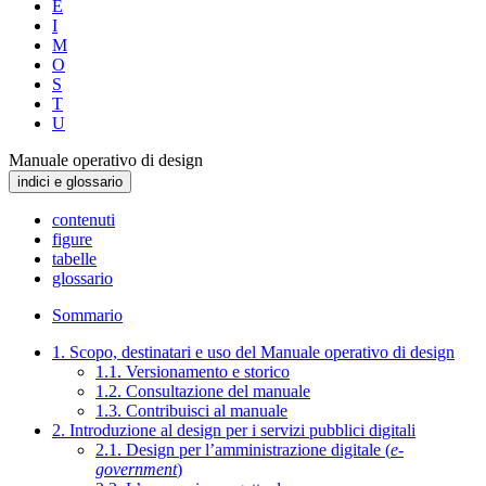
E
I
M
O
S
T
U
Manuale operativo di design
indici e glossario
contenuti
figure
tabelle
glossario
Sommario
1. Scopo, destinatari e uso del Manuale operativo di design
1.1. Versionamento e storico
1.2. Consultazione del manuale
1.3. Contribuisci al manuale
2. Introduzione al design per i servizi pubblici digitali
2.1. Design per l’amministrazione digitale (
e-
government
)