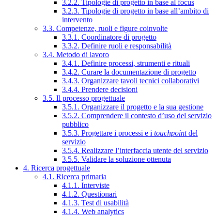
3.2.2. Tipologie di progetto in base al focus
3.2.3. Tipologie di progetto in base all’ambito di
intervento
3.3. Competenze, ruoli e figure coinvolte
3.3.1. Coordinatore di progetto
3.3.2. Definire ruoli e responsabilità
3.4. Metodo di lavoro
3.4.1. Definire processi, strumenti e rituali
3.4.2. Curare la documentazione di progetto
3.4.3. Organizzare tavoli tecnici collaborativi
3.4.4. Prendere decisioni
3.5. Il processo progettuale
3.5.1. Organizzare il progetto e la sua gestione
3.5.2. Comprendere il contesto d’uso del servizio
pubblico
3.5.3. Progettare i processi e i
touchpoint
del
servizio
3.5.4. Realizzare l’interfaccia utente del servizio
3.5.5. Validare la soluzione ottenuta
4. Ricerca progettuale
4.1. Ricerca primaria
4.1.1. Interviste
4.1.2. Questionari
4.1.3. Test di usabilità
4.1.4. Web analytics