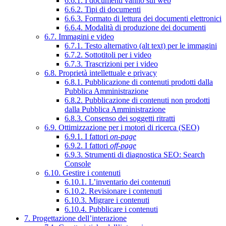
6.6.1. I documenti vanno sul web
6.6.2. Tipi di documenti
6.6.3. Formato di lettura dei documenti elettronici
6.6.4. Modalità di produzione dei documenti
6.7. Immagini e video
6.7.1. Testo alternativo (alt text) per le immagini
6.7.2. Sottotitoli per i video
6.7.3. Trascrizioni per i video
6.8. Proprietà intellettuale e privacy
6.8.1. Pubblicazione di contenuti prodotti dalla
Pubblica Amministrazione
6.8.2. Pubblicazione di contenuti non prodotti
dalla Pubblica Amministrazione
6.8.3. Consenso dei soggetti ritratti
6.9. Ottimizzazione per i motori di ricerca (SEO)
6.9.1. I fattori
on-page
6.9.2. I fattori
off-page
6.9.3. Strumenti di diagnostica SEO: Search
Console
6.10. Gestire i contenuti
6.10.1. L’inventario dei contenuti
6.10.2. Revisionare i contenuti
6.10.3. Migrare i contenuti
6.10.4. Pubblicare i contenuti
7. Progettazione dell’interazione