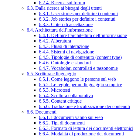
6.2.4. Ricerca sui forum
6.3. Dalla ricerca ai bisogni degli utenti
6.3.1. User stories per definire i contenuti
6.3.2. Job stories per definire i contenuti
6.3.3. Criteri di accettazione
6.4. Architettura dell’informazione
6.4.1. Definire l’architettura dell’informazione
6.4.2. Alberatura
6.4.3. Flussi di interazione
6.4.4. Sistemi di navigazione
6.4.5. Tipologie di contenuto (content type)
6.4.6. Ontologie e standard
6.4.7. Vocabolari controllati e tassonomie
6.5. Scrittura e linguaggio
6.5.1. Come leggono le persone sul web
6.5.2. Le regole per un linguaggio semplice
6.5.3. Microtesti
6.5.4. Scrittura collaborativa
6.5.5. Content critique
6.5.6. Traduzione e localizzazione dei contenuti
6.6. Documenti
6.6.1. I documenti vanno sul web
6.6.2. Tipi di documenti
6.6.3. Formato di lettura dei documenti elettronici
6.6.4. Modalità di produzione dei documenti