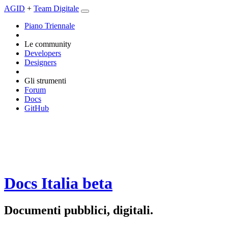
AGID
+
Team Digitale
Piano Triennale
Le community
Developers
Designers
Gli strumenti
Forum
Docs
GitHub
Docs Italia
beta
Documenti pubblici, digitali.