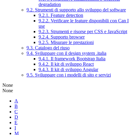
degradation
9.2. Strumenti di supporto allo sviluppo del software
9.2.1. Feature detection
9.2.2. Verificare le feature disponibili con Can I
use
9.2.3. Strumenti e risorse per CSS e JavaScript
9.2.4. Supporto browser
9.2.5. Misurare le prestazioni
9.3. Catalogo del riuso
9.4. Sviluppare con il design system .italia
9.4.1. Il framework Bootstrap Italia
9.4.2. Il kit di sviluppo React
9.4.3. Il kit di sviluppo Angular
9.5. Sviluppare con i modelli di sito e servizi
None
None
A
B
C
D
E
I
M