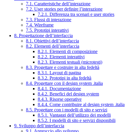
7.1. Caratteristiche dell’interazione
7.2. User stories per definire l’interazione
7.2.1. Differenza tra scenari e user stories
7.3. Flussi di interazione
7.4. Wireframe
7.5. Prototipi interattivi
8. Progettazione dell’interfaccia
8.1. Obiettivi dell’interfaccia
8.2. Elementi dell’interfaccia
8.2.1. Elementi di composizione
8.2.2. Elementi interattivi
8.2.3. Elementi testuali (microtesti)
8.3. Progettare e costruire in alta fedeltà
8.3.1. Layout di pagina
8.3.2. Prototipi in alta fedeltà
8.4. Progettare con il design system .italia
8.4.1. Documentazione
8.4.2. Benefici del design system
8.4.3. Risorse operative
8.4.4. Come contribuire al design system .italia
8.5. Progettare con i modelli di sito e servizi
8.5.1. Vantaggi dell’utilizzo dei modelli
8.5.2. I modelli di sito e servizi disponibili
9. Sviluppo dell’interfaccia
9.1. Approccio allo sviluppo