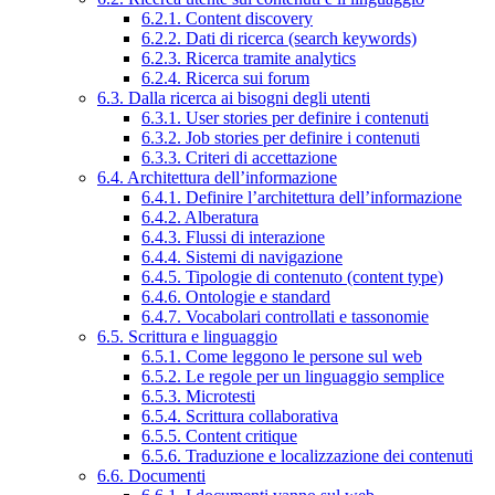
6.2.1. Content discovery
6.2.2. Dati di ricerca (search keywords)
6.2.3. Ricerca tramite analytics
6.2.4. Ricerca sui forum
6.3. Dalla ricerca ai bisogni degli utenti
6.3.1. User stories per definire i contenuti
6.3.2. Job stories per definire i contenuti
6.3.3. Criteri di accettazione
6.4. Architettura dell’informazione
6.4.1. Definire l’architettura dell’informazione
6.4.2. Alberatura
6.4.3. Flussi di interazione
6.4.4. Sistemi di navigazione
6.4.5. Tipologie di contenuto (content type)
6.4.6. Ontologie e standard
6.4.7. Vocabolari controllati e tassonomie
6.5. Scrittura e linguaggio
6.5.1. Come leggono le persone sul web
6.5.2. Le regole per un linguaggio semplice
6.5.3. Microtesti
6.5.4. Scrittura collaborativa
6.5.5. Content critique
6.5.6. Traduzione e localizzazione dei contenuti
6.6. Documenti