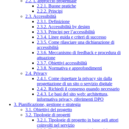
2.2. L’approccio progettuale
2.2.1. Buone pratiche
2.2.2. Principi
2.3. Accessibilità
2.3.1. Definizione
2.3.2. Accessibilità by design
2.3.3. Principi per l’accessibilità
2.3.4. Linee guida e criteri di successo
2.3.5. Come rilasciare una dichiarazione di
accessibilità
2.3.6. Meccanismo di feedback e procedura di
attuazione
2.3.7. Obiettivi accessibilità
2.3.8. Normativa e approfondimenti
2.4. Privacy
2.4.1. Come rispettare la privacy sin dalla
progettazione di un sito o servizio digitale
2.4.2. Richiedi il consenso quando necessario
2.4.3. Le basi del sito web: architettura,
informativa privacy, riferimenti DPO
3. Pianificazione, gestione e strategia
3.1. Obiettivi del progetto
3.2. Tipologie di progetti
3.2.1. Tipologie di progetto in base agli attori
coinvolti nel servizio