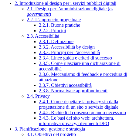
2. Introduzione al design per i servizi pubblici digitali
2.1. Design per l’amministrazione digitale (
e-
government
)
2.2. L’approccio progettuale
2.2.1. Buone pratiche
2.2.2. Principi
2.3. Accessibilità
2.3.1. Definizione
2.3.2. Accessibilità by design
2.3.3. Principi per l’accessibilità
2.3.4. Linee guida e criteri di successo
2.3.5. Come rilasciare una dichiarazione di
accessibilità
2.3.6. Meccanismo di feedback e procedura di
attuazione
2.3.7. Obiettivi accessibilità
2.3.8. Normativa e approfondimenti
2.4. Privacy
2.4.1. Come rispettare la privacy sin dalla
progettazione di un sito o servizio digitale
2.4.2. Richiedi il consenso quando necessario
2.4.3. Le basi del sito web: architettura,
informativa privacy, riferimenti DPO
3. Pianificazione, gestione e strategia
3.1. Obiettivi del progetto