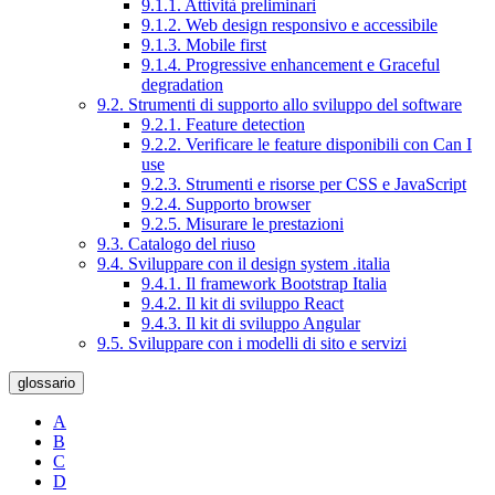
9.1.1. Attività preliminari
9.1.2. Web design responsivo e accessibile
9.1.3. Mobile first
9.1.4. Progressive enhancement e Graceful
degradation
9.2. Strumenti di supporto allo sviluppo del software
9.2.1. Feature detection
9.2.2. Verificare le feature disponibili con Can I
use
9.2.3. Strumenti e risorse per CSS e JavaScript
9.2.4. Supporto browser
9.2.5. Misurare le prestazioni
9.3. Catalogo del riuso
9.4. Sviluppare con il design system .italia
9.4.1. Il framework Bootstrap Italia
9.4.2. Il kit di sviluppo React
9.4.3. Il kit di sviluppo Angular
9.5. Sviluppare con i modelli di sito e servizi
glossario
A
B
C
D