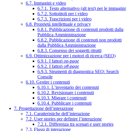
6.7. Immagini e video
6.7.1. Testo alternativo (alt text) per le immagini
6.7.2. Sottotitoli per i video
6.7.3. Trascrizioni per i video
6.8. Proprietà intellettuale e privacy
6.8.1. Pubblicazione di contenuti prodotti dalla
Pubblica Amministrazione
6.8.2. Pubblicazione di contenuti non prodotti
dalla Pubblica Amministrazione
6.8.3. Consenso dei soggetti ritratti
6.9. Ottimizzazione per i motori di ricerca (SEO)
6.9.1. I fattori
on-page
6.9.2. I fattori
off-page
6.9.3. Strumenti di diagnostica SEO: Search
Console
6.10. Gestire i contenuti
6.10.1. L’inventario dei contenuti
6.10.2. Revisionare i contenuti
6.10.3. Migrare i contenuti
6.10.4. Pubblicare i contenuti
7. Progettazione dell’interazione
7.1. Caratteristiche dell’interazione
7.2. User stories per definire l’interazione
7.2.1. Differenza tra scenari e user stories
7.3. Flussi di interazione