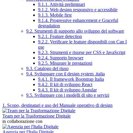
9.1.1. Attività preliminari
9.1.2. Web design responsivo e accessibile
9.1.3. Mobile first
9.1.4. Progressive enhancement e Graceful
degradation
9.2. Strumenti di supporto allo sviluppo del software
9.2.1. Feature detection
9.2.2. Verificare le feature disponibili con Can I
use
9.2.3. Strumenti e risorse per CSS e JavaScript
9.2.4. Supporto browser
9.2.5. Misurare le prestazioni
9.3. Catalogo del riuso
9.4. Sviluppare con il design system .italia
9.4.1. Il framework Bootstrap Italia
9.4.2. Il kit di sviluppo React
9.4.3. Il kit di sviluppo Angular
9.5. Sviluppare con i modelli di sito e servizi
1. Scopo, destinatari e uso del Manuale operativo di design
Team per la Trasformazione Digitale
in collaborazione con
Agenzia per l'Italia Digitale