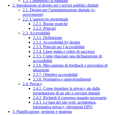
1.3. Contribuisci al manuale
2. Introduzione al design per i servizi pubblici digitali
2.1. Design per l’amministrazione digitale (
e-
government
)
2.2. L’approccio progettuale
2.2.1. Buone pratiche
2.2.2. Principi
2.3. Accessibilità
2.3.1. Definizione
2.3.2. Accessibilità by design
2.3.3. Principi per l’accessibilità
2.3.4. Linee guida e criteri di successo
2.3.5. Come rilasciare una dichiarazione di
accessibilità
2.3.6. Meccanismo di feedback e procedura di
attuazione
2.3.7. Obiettivi accessibilità
2.3.8. Normativa e approfondimenti
2.4. Privacy
2.4.1. Come rispettare la privacy sin dalla
progettazione di un sito o servizio digitale
2.4.2. Richiedi il consenso quando necessario
2.4.3. Le basi del sito web: architettura,
informativa privacy, riferimenti DPO
3. Pianificazione, gestione e strategia