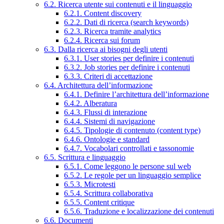
6.2. Ricerca utente sui contenuti e il linguaggio
6.2.1. Content discovery
6.2.2. Dati di ricerca (search keywords)
6.2.3. Ricerca tramite analytics
6.2.4. Ricerca sui forum
6.3. Dalla ricerca ai bisogni degli utenti
6.3.1. User stories per definire i contenuti
6.3.2. Job stories per definire i contenuti
6.3.3. Criteri di accettazione
6.4. Architettura dell’informazione
6.4.1. Definire l’architettura dell’informazione
6.4.2. Alberatura
6.4.3. Flussi di interazione
6.4.4. Sistemi di navigazione
6.4.5. Tipologie di contenuto (content type)
6.4.6. Ontologie e standard
6.4.7. Vocabolari controllati e tassonomie
6.5. Scrittura e linguaggio
6.5.1. Come leggono le persone sul web
6.5.2. Le regole per un linguaggio semplice
6.5.3. Microtesti
6.5.4. Scrittura collaborativa
6.5.5. Content critique
6.5.6. Traduzione e localizzazione dei contenuti
6.6. Documenti