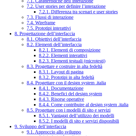
7.1. Caratteristiche dell’interazione
7.2. User stories per definire l’interazione
7.2.1. Differenza tra scenari e user stories
7.3. Flussi di interazione
7.4. Wireframe
7.5. Prototipi interattivi
8. Progettazione dell’interfaccia
8.1. Obiettivi dell’interfaccia
8.2. Elementi dell’interfaccia
8.2.1. Elementi di composizione
8.2.2. Elementi interattivi
8.2.3. Elementi testuali (microtesti)
8.3. Progettare e costruire in alta fedeltà
8.3.1. Layout di pagina
8.3.2. Prototipi in alta fedeltà
8.4. Progettare con il design system .italia
8.4.1. Documentazione
8.4.2. Benefici del design system
8.4.3. Risorse operative
8.4.4. Come contribuire al design system .italia
8.5. Progettare con i modelli di sito e servizi
8.5.1. Vantaggi dell’utilizzo dei modelli
8.5.2. I modelli di sito e servizi disponibili
9. Sviluppo dell’interfaccia
9.1. Approccio allo sviluppo