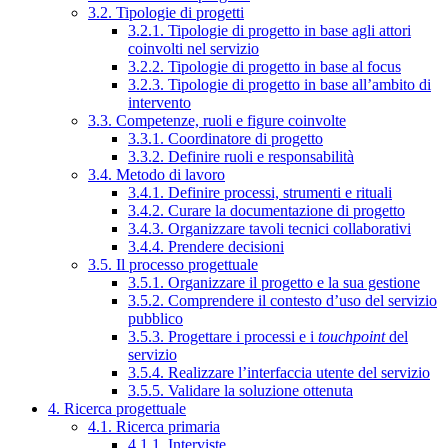
3.2. Tipologie di progetti
3.2.1. Tipologie di progetto in base agli attori
coinvolti nel servizio
3.2.2. Tipologie di progetto in base al focus
3.2.3. Tipologie di progetto in base all’ambito di
intervento
3.3. Competenze, ruoli e figure coinvolte
3.3.1. Coordinatore di progetto
3.3.2. Definire ruoli e responsabilità
3.4. Metodo di lavoro
3.4.1. Definire processi, strumenti e rituali
3.4.2. Curare la documentazione di progetto
3.4.3. Organizzare tavoli tecnici collaborativi
3.4.4. Prendere decisioni
3.5. Il processo progettuale
3.5.1. Organizzare il progetto e la sua gestione
3.5.2. Comprendere il contesto d’uso del servizio
pubblico
3.5.3. Progettare i processi e i
touchpoint
del
servizio
3.5.4. Realizzare l’interfaccia utente del servizio
3.5.5. Validare la soluzione ottenuta
4. Ricerca progettuale
4.1. Ricerca primaria
4.1.1. Interviste