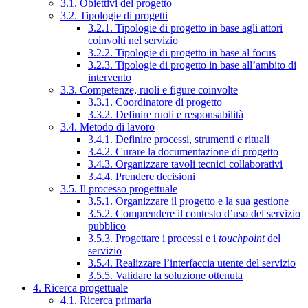
3.1. Obiettivi del progetto
3.2. Tipologie di progetti
3.2.1. Tipologie di progetto in base agli attori
coinvolti nel servizio
3.2.2. Tipologie di progetto in base al focus
3.2.3. Tipologie di progetto in base all’ambito di
intervento
3.3. Competenze, ruoli e figure coinvolte
3.3.1. Coordinatore di progetto
3.3.2. Definire ruoli e responsabilità
3.4. Metodo di lavoro
3.4.1. Definire processi, strumenti e rituali
3.4.2. Curare la documentazione di progetto
3.4.3. Organizzare tavoli tecnici collaborativi
3.4.4. Prendere decisioni
3.5. Il processo progettuale
3.5.1. Organizzare il progetto e la sua gestione
3.5.2. Comprendere il contesto d’uso del servizio
pubblico
3.5.3. Progettare i processi e i
touchpoint
del
servizio
3.5.4. Realizzare l’interfaccia utente del servizio
3.5.5. Validare la soluzione ottenuta
4. Ricerca progettuale
4.1. Ricerca primaria