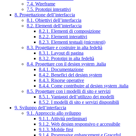
7.4. Wireframe
7.5. Prototipi interattivi
8. Progettazione dell’interfaccia
8.1. Obiettivi dell’interfaccia
8.2. Elementi dell’interfaccia
8.2.1. Elementi di composizione
8.2.2. Elementi interattivi
8.2.3. Elementi testuali (microtesti)
8.3. Progettare e costruire in alta fedeltà
8.3.1. Layout di pagina
8.3.2. Prototipi in alta fedeltà
8.4. Progettare con il design system .italia
8.4.1. Documentazione
8.4.2. Benefici del design system
8.4.3. Risorse operative
8.4.4. Come contribuire al design system .italia
8.5. Progettare con i modelli di sito e servizi
8.5.1. Vantaggi dell’utilizzo dei modelli
8.5.2. I modelli di sito e servizi disponibili
9. Sviluppo dell’interfaccia
9.1. Approccio allo sviluppo
9.1.1. Attività preliminari
9.1.2. Web design responsivo e accessibile
9.1.3. Mobile first
9.1.4. Progressive enhancement e Graceful