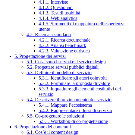
4.1.1. Interviste
4.1.2. Questionari
4.1.3. Test di usabilità
4.1.4. Web analytics
4.1.5. Strumenti di mappatura dell’esperienza
utente
4.2. Ricerca secondaria
4.2.1. Ricerca documentale
4.2.2. Analisi benchmark
4.2.3. Valutazione euristica
5. Progettazione dei servizi
5.1. Cosa sono i servizi e il service design
5.2. Progettare servizi pubblici digitali
5.3. Definire il modello di servizio
5.3.1. Identificare gli attori coinvolti
5.3.2. Formulare la proposta di valore
5.3.3. Inquadrare gli elementi costitutivi del
servizio
5.4. Descrivere il funzionamento del servizio
5.4.1. Mappare l’ecosistema
5.4.2. Rappresentare i flussi di servizio
5.5. Co-progettare le soluzioni
5.5.1. Workshop di co-progettazione
6. Progettazione dei contenuti
6.1. Cos’è il content design