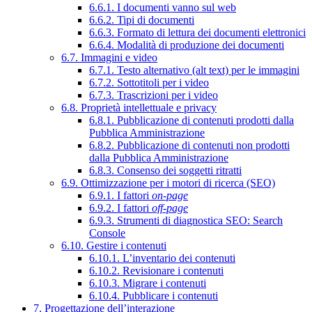
6.6.1. I documenti vanno sul web
6.6.2. Tipi di documenti
6.6.3. Formato di lettura dei documenti elettronici
6.6.4. Modalità di produzione dei documenti
6.7. Immagini e video
6.7.1. Testo alternativo (alt text) per le immagini
6.7.2. Sottotitoli per i video
6.7.3. Trascrizioni per i video
6.8. Proprietà intellettuale e privacy
6.8.1. Pubblicazione di contenuti prodotti dalla
Pubblica Amministrazione
6.8.2. Pubblicazione di contenuti non prodotti
dalla Pubblica Amministrazione
6.8.3. Consenso dei soggetti ritratti
6.9. Ottimizzazione per i motori di ricerca (SEO)
6.9.1. I fattori
on-page
6.9.2. I fattori
off-page
6.9.3. Strumenti di diagnostica SEO: Search
Console
6.10. Gestire i contenuti
6.10.1. L’inventario dei contenuti
6.10.2. Revisionare i contenuti
6.10.3. Migrare i contenuti
6.10.4. Pubblicare i contenuti
7. Progettazione dell’interazione