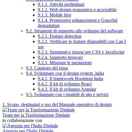
9.1.1. Attività preliminari
9.1.2. Web design responsivo e accessibile
9.1.3. Mobile first
9.1.4. Progressive enhancement e Graceful
degradation
9.2. Strumenti di supporto allo sviluppo del software
9.2.1. Feature detection
9.2.2. Verificare le feature disponibili con Can I
use
9.2.3. Strumenti e risorse per CSS e JavaScript
9.2.4. Supporto browser
9.2.5. Misurare le prestazioni
9.3. Catalogo del riuso
9.4. Sviluppare con il design system .italia
9.4.1. Il framework Bootstrap Italia
9.4.2. Il kit di sviluppo React
9.4.3. Il kit di sviluppo Angular
9.5. Sviluppare con i modelli di sito e servizi
1. Scopo, destinatari e uso del Manuale operativo di design
Team per la Trasformazione Digitale
in collaborazione con
Agenzia per l'Italia Digitale