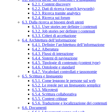
6.2.1. Content discovery
6.2.2. Dati di ricerca (search keywords)
6.2.3. Ricerca tramite analytics
6.2.4. Ricerca sui forum
6.3. Dalla ricerca ai bisogni degli utenti
6.3.1. User stories per definire i contenuti
6.3.2. Job stories per definire i contenuti
6.3.3. Criteri di accettazione
6.4. Architettura dell’informazione
6.4.1. Definire l’architettura dell’informazione
6.4.2. Alberatura
6.4.3. Flussi di interazione
6.4.4. Sistemi di navigazione
6.4.5. Tipologie di contenuto (content type)
6.4.6. Ontologie e standard
6.4.7. Vocabolari controllati e tassonomie
6.5. Scrittura e linguaggio
6.5.1. Come leggono le persone sul web
6.5.2. Le regole per un linguaggio semplice
6.5.3. Microtesti
6.5.4. Scrittura collaborativa
6.5.5. Content critique
6.5.6. Traduzione e localizzazione dei contenuti
6.6. Documenti