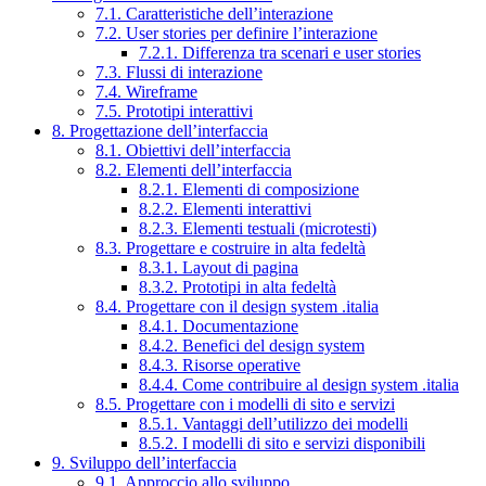
7.1. Caratteristiche dell’interazione
7.2. User stories per definire l’interazione
7.2.1. Differenza tra scenari e user stories
7.3. Flussi di interazione
7.4. Wireframe
7.5. Prototipi interattivi
8. Progettazione dell’interfaccia
8.1. Obiettivi dell’interfaccia
8.2. Elementi dell’interfaccia
8.2.1. Elementi di composizione
8.2.2. Elementi interattivi
8.2.3. Elementi testuali (microtesti)
8.3. Progettare e costruire in alta fedeltà
8.3.1. Layout di pagina
8.3.2. Prototipi in alta fedeltà
8.4. Progettare con il design system .italia
8.4.1. Documentazione
8.4.2. Benefici del design system
8.4.3. Risorse operative
8.4.4. Come contribuire al design system .italia
8.5. Progettare con i modelli di sito e servizi
8.5.1. Vantaggi dell’utilizzo dei modelli
8.5.2. I modelli di sito e servizi disponibili
9. Sviluppo dell’interfaccia
9.1. Approccio allo sviluppo