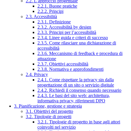
2.2. L’approccio progettuale
2.2.1. Buone pratiche
2.2.2. Principi
2.3. Accessibilità
2.3.1. Definizione
2.3.2. Accessibilità by design
2.3.3. Principi per l’accessibilità
2.3.4. Linee guida e criteri di successo
2.3.5. Come rilasciare una dichiarazione di
accessibilità
2.3.6. Meccanismo di feedback e procedura di
attuazione
2.3.7. Obiettivi accessibilità
2.3.8. Normativa e approfondimenti
2.4. Privacy
2.4.1. Come rispettare la privacy sin dalla
progettazione di un sito o servizio digitale
2.4.2. Richiedi il consenso quando necessario
2.4.3. Le basi del sito web: architettura,
informativa privacy, riferimenti DPO
3. Pianificazione, gestione e strategia
3.1. Obiettivi del progetto
3.2. Tipologie di progetti
3.2.1. Tipologie di progetto in base agli attori
coinvolti nel servizio