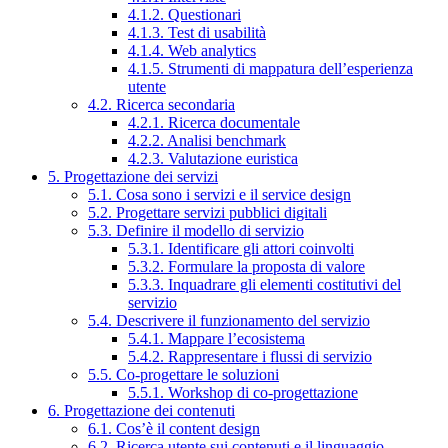
4.1.2. Questionari
4.1.3. Test di usabilità
4.1.4. Web analytics
4.1.5. Strumenti di mappatura dell’esperienza
utente
4.2. Ricerca secondaria
4.2.1. Ricerca documentale
4.2.2. Analisi benchmark
4.2.3. Valutazione euristica
5. Progettazione dei servizi
5.1. Cosa sono i servizi e il service design
5.2. Progettare servizi pubblici digitali
5.3. Definire il modello di servizio
5.3.1. Identificare gli attori coinvolti
5.3.2. Formulare la proposta di valore
5.3.3. Inquadrare gli elementi costitutivi del
servizio
5.4. Descrivere il funzionamento del servizio
5.4.1. Mappare l’ecosistema
5.4.2. Rappresentare i flussi di servizio
5.5. Co-progettare le soluzioni
5.5.1. Workshop di co-progettazione
6. Progettazione dei contenuti
6.1. Cos’è il content design
6.2. Ricerca utente sui contenuti e il linguaggio