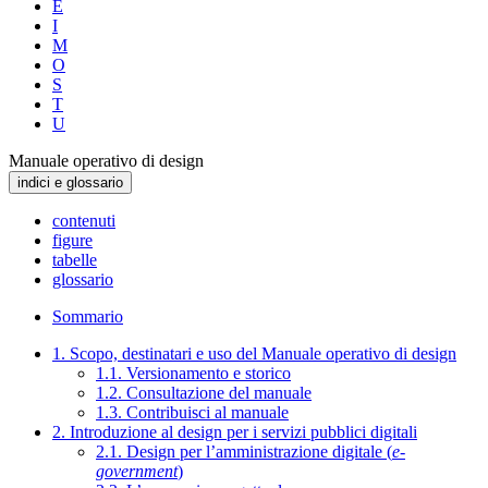
E
I
M
O
S
T
U
Manuale operativo di design
indici e glossario
contenuti
figure
tabelle
glossario
Sommario
1. Scopo, destinatari e uso del Manuale operativo di design
1.1. Versionamento e storico
1.2. Consultazione del manuale
1.3. Contribuisci al manuale
2. Introduzione al design per i servizi pubblici digitali
2.1. Design per l’amministrazione digitale (
e-
government
)