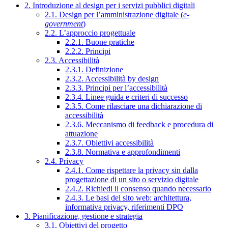
2. Introduzione al design per i servizi pubblici digitali
2.1. Design per l’amministrazione digitale (
e-
government
)
2.2. L’approccio progettuale
2.2.1. Buone pratiche
2.2.2. Principi
2.3. Accessibilità
2.3.1. Definizione
2.3.2. Accessibilità by design
2.3.3. Principi per l’accessibilità
2.3.4. Linee guida e criteri di successo
2.3.5. Come rilasciare una dichiarazione di
accessibilità
2.3.6. Meccanismo di feedback e procedura di
attuazione
2.3.7. Obiettivi accessibilità
2.3.8. Normativa e approfondimenti
2.4. Privacy
2.4.1. Come rispettare la privacy sin dalla
progettazione di un sito o servizio digitale
2.4.2. Richiedi il consenso quando necessario
2.4.3. Le basi del sito web: architettura,
informativa privacy, riferimenti DPO
3. Pianificazione, gestione e strategia
3.1. Obiettivi del progetto