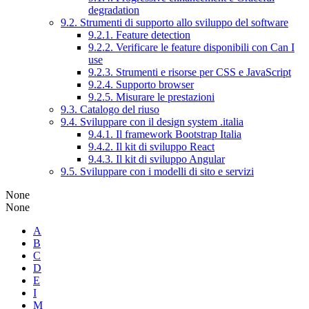
degradation
9.2. Strumenti di supporto allo sviluppo del software
9.2.1. Feature detection
9.2.2. Verificare le feature disponibili con Can I
use
9.2.3. Strumenti e risorse per CSS e JavaScript
9.2.4. Supporto browser
9.2.5. Misurare le prestazioni
9.3. Catalogo del riuso
9.4. Sviluppare con il design system .italia
9.4.1. Il framework Bootstrap Italia
9.4.2. Il kit di sviluppo React
9.4.3. Il kit di sviluppo Angular
9.5. Sviluppare con i modelli di sito e servizi
None
None
A
B
C
D
E
I
M