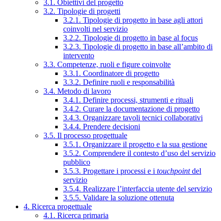
3.1. Obiettivi del progetto
3.2. Tipologie di progetti
3.2.1. Tipologie di progetto in base agli attori
coinvolti nel servizio
3.2.2. Tipologie di progetto in base al focus
3.2.3. Tipologie di progetto in base all’ambito di
intervento
3.3. Competenze, ruoli e figure coinvolte
3.3.1. Coordinatore di progetto
3.3.2. Definire ruoli e responsabilità
3.4. Metodo di lavoro
3.4.1. Definire processi, strumenti e rituali
3.4.2. Curare la documentazione di progetto
3.4.3. Organizzare tavoli tecnici collaborativi
3.4.4. Prendere decisioni
3.5. Il processo progettuale
3.5.1. Organizzare il progetto e la sua gestione
3.5.2. Comprendere il contesto d’uso del servizio
pubblico
3.5.3. Progettare i processi e i
touchpoint
del
servizio
3.5.4. Realizzare l’interfaccia utente del servizio
3.5.5. Validare la soluzione ottenuta
4. Ricerca progettuale
4.1. Ricerca primaria