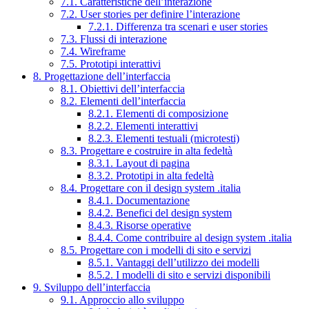
7.1. Caratteristiche dell’interazione
7.2. User stories per definire l’interazione
7.2.1. Differenza tra scenari e user stories
7.3. Flussi di interazione
7.4. Wireframe
7.5. Prototipi interattivi
8. Progettazione dell’interfaccia
8.1. Obiettivi dell’interfaccia
8.2. Elementi dell’interfaccia
8.2.1. Elementi di composizione
8.2.2. Elementi interattivi
8.2.3. Elementi testuali (microtesti)
8.3. Progettare e costruire in alta fedeltà
8.3.1. Layout di pagina
8.3.2. Prototipi in alta fedeltà
8.4. Progettare con il design system .italia
8.4.1. Documentazione
8.4.2. Benefici del design system
8.4.3. Risorse operative
8.4.4. Come contribuire al design system .italia
8.5. Progettare con i modelli di sito e servizi
8.5.1. Vantaggi dell’utilizzo dei modelli
8.5.2. I modelli di sito e servizi disponibili
9. Sviluppo dell’interfaccia
9.1. Approccio allo sviluppo