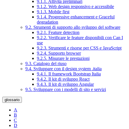
9.1.1. Attività preliminari
9.1.2. Web design responsivo e accessibile
9.1.3. Mobile first
9.1.4. Progressive enhancement e Graceful
degradation
9.2. Strumenti di supporto allo sviluppo del software
9.2.1. Feature detection
9.2.2. Verificare le feature disponibili con Can I
use
9.2.3. Strumenti e risorse per CSS e JavaScript
9.2.4. Supporto browser
9.2.5. Misurare le prestazioni
9.3. Catalogo del riuso
9.4. Sviluppare con il design system .italia
9.4.1. Il framework Bootstrap Italia
9.4.2. Il kit di sviluppo React
9.4.3. Il kit di sviluppo Angular
9.5. Sviluppare con i modelli di sito e servizi
glossario
A
B
C
D