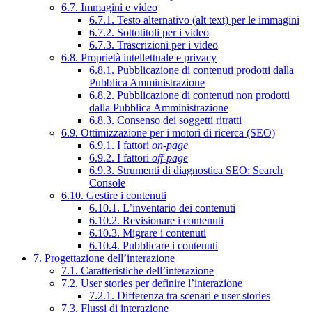
6.7. Immagini e video
6.7.1. Testo alternativo (alt text) per le immagini
6.7.2. Sottotitoli per i video
6.7.3. Trascrizioni per i video
6.8. Proprietà intellettuale e privacy
6.8.1. Pubblicazione di contenuti prodotti dalla
Pubblica Amministrazione
6.8.2. Pubblicazione di contenuti non prodotti
dalla Pubblica Amministrazione
6.8.3. Consenso dei soggetti ritratti
6.9. Ottimizzazione per i motori di ricerca (SEO)
6.9.1. I fattori
on-page
6.9.2. I fattori
off-page
6.9.3. Strumenti di diagnostica SEO: Search
Console
6.10. Gestire i contenuti
6.10.1. L’inventario dei contenuti
6.10.2. Revisionare i contenuti
6.10.3. Migrare i contenuti
6.10.4. Pubblicare i contenuti
7. Progettazione dell’interazione
7.1. Caratteristiche dell’interazione
7.2. User stories per definire l’interazione
7.2.1. Differenza tra scenari e user stories
7.3. Flussi di interazione