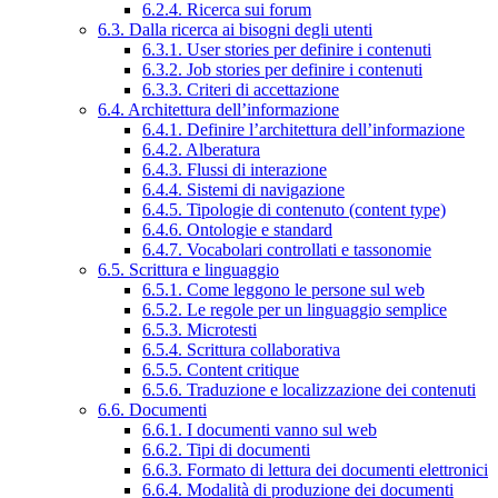
6.2.4. Ricerca sui forum
6.3. Dalla ricerca ai bisogni degli utenti
6.3.1. User stories per definire i contenuti
6.3.2. Job stories per definire i contenuti
6.3.3. Criteri di accettazione
6.4. Architettura dell’informazione
6.4.1. Definire l’architettura dell’informazione
6.4.2. Alberatura
6.4.3. Flussi di interazione
6.4.4. Sistemi di navigazione
6.4.5. Tipologie di contenuto (content type)
6.4.6. Ontologie e standard
6.4.7. Vocabolari controllati e tassonomie
6.5. Scrittura e linguaggio
6.5.1. Come leggono le persone sul web
6.5.2. Le regole per un linguaggio semplice
6.5.3. Microtesti
6.5.4. Scrittura collaborativa
6.5.5. Content critique
6.5.6. Traduzione e localizzazione dei contenuti
6.6. Documenti
6.6.1. I documenti vanno sul web
6.6.2. Tipi di documenti
6.6.3. Formato di lettura dei documenti elettronici
6.6.4. Modalità di produzione dei documenti