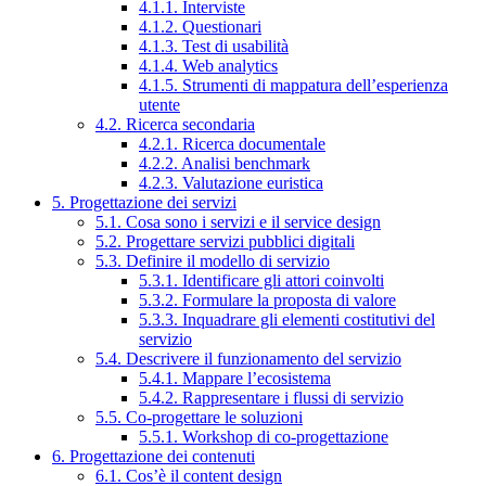
4.1.1. Interviste
4.1.2. Questionari
4.1.3. Test di usabilità
4.1.4. Web analytics
4.1.5. Strumenti di mappatura dell’esperienza
utente
4.2. Ricerca secondaria
4.2.1. Ricerca documentale
4.2.2. Analisi benchmark
4.2.3. Valutazione euristica
5. Progettazione dei servizi
5.1. Cosa sono i servizi e il service design
5.2. Progettare servizi pubblici digitali
5.3. Definire il modello di servizio
5.3.1. Identificare gli attori coinvolti
5.3.2. Formulare la proposta di valore
5.3.3. Inquadrare gli elementi costitutivi del
servizio
5.4. Descrivere il funzionamento del servizio
5.4.1. Mappare l’ecosistema
5.4.2. Rappresentare i flussi di servizio
5.5. Co-progettare le soluzioni
5.5.1. Workshop di co-progettazione
6. Progettazione dei contenuti
6.1. Cos’è il content design