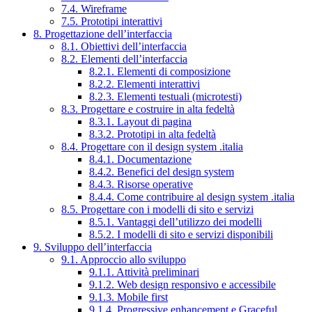
7.4. Wireframe
7.5. Prototipi interattivi
8. Progettazione dell’interfaccia
8.1. Obiettivi dell’interfaccia
8.2. Elementi dell’interfaccia
8.2.1. Elementi di composizione
8.2.2. Elementi interattivi
8.2.3. Elementi testuali (microtesti)
8.3. Progettare e costruire in alta fedeltà
8.3.1. Layout di pagina
8.3.2. Prototipi in alta fedeltà
8.4. Progettare con il design system .italia
8.4.1. Documentazione
8.4.2. Benefici del design system
8.4.3. Risorse operative
8.4.4. Come contribuire al design system .italia
8.5. Progettare con i modelli di sito e servizi
8.5.1. Vantaggi dell’utilizzo dei modelli
8.5.2. I modelli di sito e servizi disponibili
9. Sviluppo dell’interfaccia
9.1. Approccio allo sviluppo
9.1.1. Attività preliminari
9.1.2. Web design responsivo e accessibile
9.1.3. Mobile first
9.1.4. Progressive enhancement e Graceful