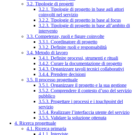
3.2. Tipologie di progetti
3.2.1. Tipologie di progetto in base agli attori
coinvolti nel servizio
3.2.2. Tipologie di progetto in base al focus
3.2.3. Tipologie di progetto in base all’ambito di
intervento
3.3. Competenze, ruoli e figure coinvolte
3.3.1. Coordinatore di progetto
3.3.2. Definire ruoli e responsabilità
3.4. Metodo di lavoro
3.4.1. Definire processi, strumenti e rituali
3.4.2. Curare la documentazione di progetto
3.4.3. Organizzare tavoli tecnici collaborativi
3.4.4. Prendere decisioni
3.5. Il processo progettuale
3.5.1. Organizzare il progetto e la sua gestione
3.5.2. Comprendere il contesto d’uso del servizio
pubblico
3.5.3. Progettare i processi e i
touchpoint
del
servizio
3.5.4. Realizzare l’interfaccia utente del servizio
3.5.5. Validare la soluzione ottenuta
4. Ricerca progettuale
4.1. Ricerca primaria
4.1.1. Interviste