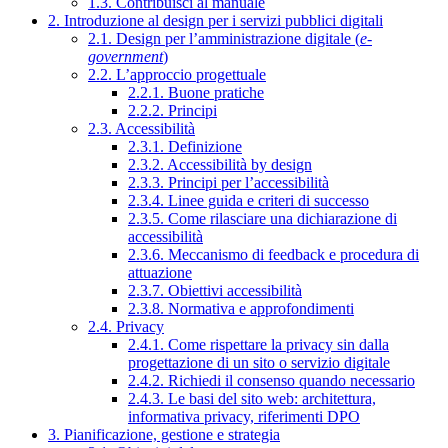
1.3. Contribuisci al manuale
2. Introduzione al design per i servizi pubblici digitali
2.1. Design per l’amministrazione digitale (
e-
government
)
2.2. L’approccio progettuale
2.2.1. Buone pratiche
2.2.2. Principi
2.3. Accessibilità
2.3.1. Definizione
2.3.2. Accessibilità by design
2.3.3. Principi per l’accessibilità
2.3.4. Linee guida e criteri di successo
2.3.5. Come rilasciare una dichiarazione di
accessibilità
2.3.6. Meccanismo di feedback e procedura di
attuazione
2.3.7. Obiettivi accessibilità
2.3.8. Normativa e approfondimenti
2.4. Privacy
2.4.1. Come rispettare la privacy sin dalla
progettazione di un sito o servizio digitale
2.4.2. Richiedi il consenso quando necessario
2.4.3. Le basi del sito web: architettura,
informativa privacy, riferimenti DPO
3. Pianificazione, gestione e strategia