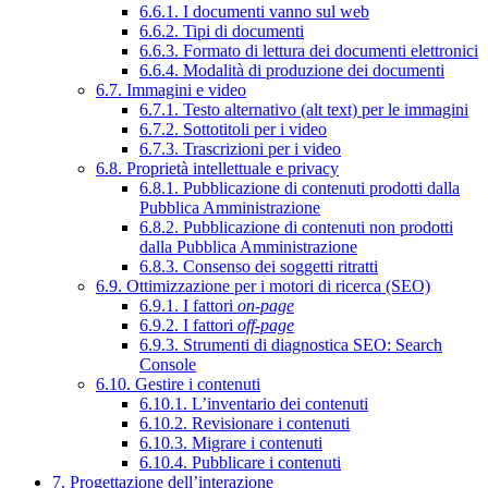
6.6.1. I documenti vanno sul web
6.6.2. Tipi di documenti
6.6.3. Formato di lettura dei documenti elettronici
6.6.4. Modalità di produzione dei documenti
6.7. Immagini e video
6.7.1. Testo alternativo (alt text) per le immagini
6.7.2. Sottotitoli per i video
6.7.3. Trascrizioni per i video
6.8. Proprietà intellettuale e privacy
6.8.1. Pubblicazione di contenuti prodotti dalla
Pubblica Amministrazione
6.8.2. Pubblicazione di contenuti non prodotti
dalla Pubblica Amministrazione
6.8.3. Consenso dei soggetti ritratti
6.9. Ottimizzazione per i motori di ricerca (SEO)
6.9.1. I fattori
on-page
6.9.2. I fattori
off-page
6.9.3. Strumenti di diagnostica SEO: Search
Console
6.10. Gestire i contenuti
6.10.1. L’inventario dei contenuti
6.10.2. Revisionare i contenuti
6.10.3. Migrare i contenuti
6.10.4. Pubblicare i contenuti
7. Progettazione dell’interazione