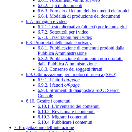
6.6.1. I documenti vanno sul web
6.6.2. Tipi di documenti
6.6.3. Formato di lettura dei documenti elettronici
6.6.4. Modalità di produzione dei documenti
6.7. Immagini e video
6.7.1. Testo alternativo (alt text) per le immagini
6.7.2. Sottotitoli per i video
6.7.3. Trascrizioni per i video
6.8. Proprietà intellettuale e privacy
6.8.1. Pubblicazione di contenuti prodotti dalla
Pubblica Amministrazione
6.8.2. Pubblicazione di contenuti non prodotti
dalla Pubblica Amministrazione
6.8.3. Consenso dei soggetti ritratti
6.9. Ottimizzazione per i motori di ricerca (SEO)
6.9.1. I fattori
on-page
6.9.2. I fattori
off-page
6.9.3. Strumenti di diagnostica SEO: Search
Console
6.10. Gestire i contenuti
6.10.1. L’inventario dei contenuti
6.10.2. Revisionare i contenuti
6.10.3. Migrare i contenuti
6.10.4. Pubblicare i contenuti
7. Progettazione dell’interazione