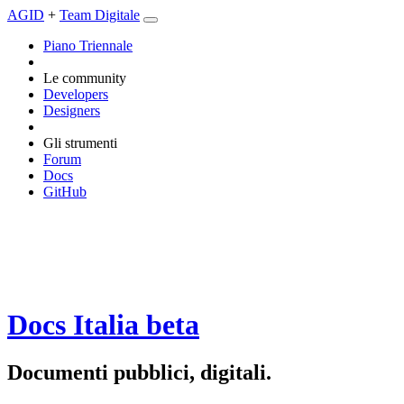
AGID
+
Team Digitale
Piano Triennale
Le community
Developers
Designers
Gli strumenti
Forum
Docs
GitHub
Docs Italia
beta
Documenti pubblici, digitali.