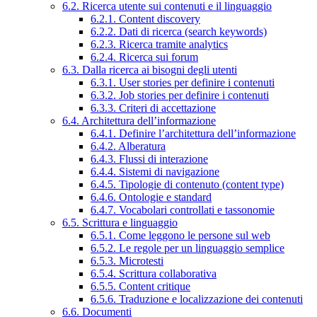
6.2. Ricerca utente sui contenuti e il linguaggio
6.2.1. Content discovery
6.2.2. Dati di ricerca (search keywords)
6.2.3. Ricerca tramite analytics
6.2.4. Ricerca sui forum
6.3. Dalla ricerca ai bisogni degli utenti
6.3.1. User stories per definire i contenuti
6.3.2. Job stories per definire i contenuti
6.3.3. Criteri di accettazione
6.4. Architettura dell’informazione
6.4.1. Definire l’architettura dell’informazione
6.4.2. Alberatura
6.4.3. Flussi di interazione
6.4.4. Sistemi di navigazione
6.4.5. Tipologie di contenuto (content type)
6.4.6. Ontologie e standard
6.4.7. Vocabolari controllati e tassonomie
6.5. Scrittura e linguaggio
6.5.1. Come leggono le persone sul web
6.5.2. Le regole per un linguaggio semplice
6.5.3. Microtesti
6.5.4. Scrittura collaborativa
6.5.5. Content critique
6.5.6. Traduzione e localizzazione dei contenuti
6.6. Documenti