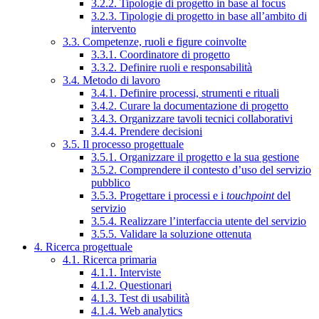
3.2.2. Tipologie di progetto in base al focus
3.2.3. Tipologie di progetto in base all’ambito di
intervento
3.3. Competenze, ruoli e figure coinvolte
3.3.1. Coordinatore di progetto
3.3.2. Definire ruoli e responsabilità
3.4. Metodo di lavoro
3.4.1. Definire processi, strumenti e rituali
3.4.2. Curare la documentazione di progetto
3.4.3. Organizzare tavoli tecnici collaborativi
3.4.4. Prendere decisioni
3.5. Il processo progettuale
3.5.1. Organizzare il progetto e la sua gestione
3.5.2. Comprendere il contesto d’uso del servizio
pubblico
3.5.3. Progettare i processi e i
touchpoint
del
servizio
3.5.4. Realizzare l’interfaccia utente del servizio
3.5.5. Validare la soluzione ottenuta
4. Ricerca progettuale
4.1. Ricerca primaria
4.1.1. Interviste
4.1.2. Questionari
4.1.3. Test di usabilità
4.1.4. Web analytics