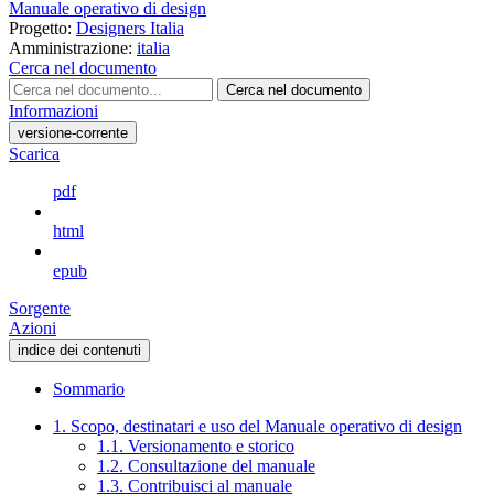
Manuale operativo di design
Progetto:
Designers Italia
Amministrazione:
italia
Cerca nel documento
Cerca nel documento
Informazioni
versione-corrente
Scarica
pdf
html
epub
Sorgente
Azioni
indice dei contenuti
Sommario
1. Scopo, destinatari e uso del Manuale operativo di design
1.1. Versionamento e storico
1.2. Consultazione del manuale
1.3. Contribuisci al manuale