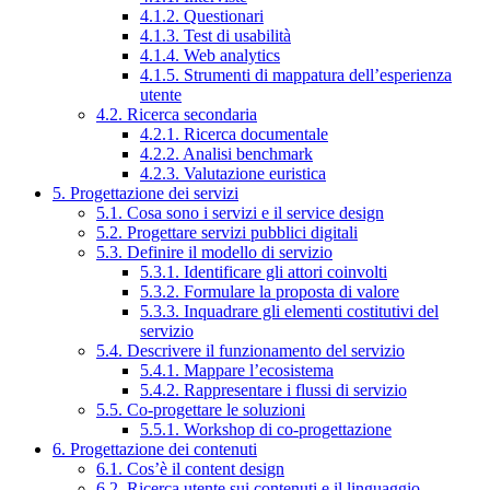
4.1.2. Questionari
4.1.3. Test di usabilità
4.1.4. Web analytics
4.1.5. Strumenti di mappatura dell’esperienza
utente
4.2. Ricerca secondaria
4.2.1. Ricerca documentale
4.2.2. Analisi benchmark
4.2.3. Valutazione euristica
5. Progettazione dei servizi
5.1. Cosa sono i servizi e il service design
5.2. Progettare servizi pubblici digitali
5.3. Definire il modello di servizio
5.3.1. Identificare gli attori coinvolti
5.3.2. Formulare la proposta di valore
5.3.3. Inquadrare gli elementi costitutivi del
servizio
5.4. Descrivere il funzionamento del servizio
5.4.1. Mappare l’ecosistema
5.4.2. Rappresentare i flussi di servizio
5.5. Co-progettare le soluzioni
5.5.1. Workshop di co-progettazione
6. Progettazione dei contenuti
6.1. Cos’è il content design
6.2. Ricerca utente sui contenuti e il linguaggio