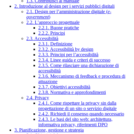
1.3. Contribuisci al manuale
2. Introduzione al design per i servizi pubblici digitali
2.1. Design per l’amministrazione digitale (
e-
government
)
2.2. L’approccio progettuale
2.2.1. Buone pratiche
2.2.2. Principi
2.3. Accessibilità
2.3.1. Definizione
2.3.2. Accessibilità by design
2.3.3. Principi per l’accessibilità
2.3.4. Linee guida e criteri di successo
2.3.5. Come rilasciare una dichiarazione di
accessibilità
2.3.6. Meccanismo di feedback e procedura di
attuazione
2.3.7. Obiettivi accessibilità
2.3.8. Normativa e approfondimenti
2.4. Privacy
2.4.1. Come rispettare la privacy sin dalla
progettazione di un sito o servizio digitale
2.4.2. Richiedi il consenso quando necessario
2.4.3. Le basi del sito web: architettura,
informativa privacy, riferimenti DPO
3. Pianificazione, gestione e strategia