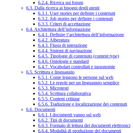
6.2.4. Ricerca sui forum
6.3. Dalla ricerca ai bisogni degli utenti
6.3.1. User stories per definire i contenuti
6.3.2. Job stories per definire i contenuti
6.3.3. Criteri di accettazione
6.4. Architettura dell’informazione
6.4.1. Definire l’architettura dell’informazione
6.4.2. Alberatura
6.4.3. Flussi di interazione
6.4.4. Sistemi di navigazione
6.4.5. Tipologie di contenuto (content type)
6.4.6. Ontologie e standard
6.4.7. Vocabolari controllati e tassonomie
6.5. Scrittura e linguaggio
6.5.1. Come leggono le persone sul web
6.5.2. Le regole per un linguaggio semplice
6.5.3. Microtesti
6.5.4. Scrittura collaborativa
6.5.5. Content critique
6.5.6. Traduzione e localizzazione dei contenuti
6.6. Documenti
6.6.1. I documenti vanno sul web
6.6.2. Tipi di documenti
6.6.3. Formato di lettura dei documenti elettronici
6.6.4. Modalità di produzione dei documenti