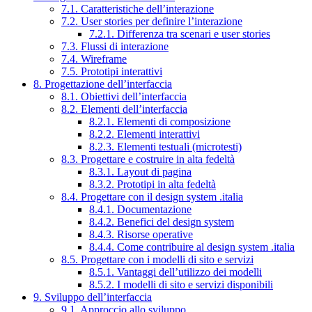
7.1. Caratteristiche dell’interazione
7.2. User stories per definire l’interazione
7.2.1. Differenza tra scenari e user stories
7.3. Flussi di interazione
7.4. Wireframe
7.5. Prototipi interattivi
8. Progettazione dell’interfaccia
8.1. Obiettivi dell’interfaccia
8.2. Elementi dell’interfaccia
8.2.1. Elementi di composizione
8.2.2. Elementi interattivi
8.2.3. Elementi testuali (microtesti)
8.3. Progettare e costruire in alta fedeltà
8.3.1. Layout di pagina
8.3.2. Prototipi in alta fedeltà
8.4. Progettare con il design system .italia
8.4.1. Documentazione
8.4.2. Benefici del design system
8.4.3. Risorse operative
8.4.4. Come contribuire al design system .italia
8.5. Progettare con i modelli di sito e servizi
8.5.1. Vantaggi dell’utilizzo dei modelli
8.5.2. I modelli di sito e servizi disponibili
9. Sviluppo dell’interfaccia
9.1. Approccio allo sviluppo