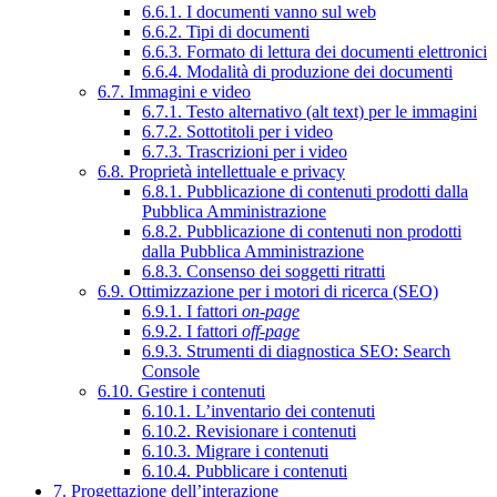
6.6.1. I documenti vanno sul web
6.6.2. Tipi di documenti
6.6.3. Formato di lettura dei documenti elettronici
6.6.4. Modalità di produzione dei documenti
6.7. Immagini e video
6.7.1. Testo alternativo (alt text) per le immagini
6.7.2. Sottotitoli per i video
6.7.3. Trascrizioni per i video
6.8. Proprietà intellettuale e privacy
6.8.1. Pubblicazione di contenuti prodotti dalla
Pubblica Amministrazione
6.8.2. Pubblicazione di contenuti non prodotti
dalla Pubblica Amministrazione
6.8.3. Consenso dei soggetti ritratti
6.9. Ottimizzazione per i motori di ricerca (SEO)
6.9.1. I fattori
on-page
6.9.2. I fattori
off-page
6.9.3. Strumenti di diagnostica SEO: Search
Console
6.10. Gestire i contenuti
6.10.1. L’inventario dei contenuti
6.10.2. Revisionare i contenuti
6.10.3. Migrare i contenuti
6.10.4. Pubblicare i contenuti
7. Progettazione dell’interazione