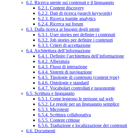
6.2. Ricerca utente sui contenuti e il linguaggio
6.2.1. Content discovery
6.2.2. Dati di ricerca (search keywords)
6.2.3. Ricerca tramite analytics
6.2.4. Ricerca sui forum
6.3. Dalla ricerca ai bisogni degli utenti
6.3.1. User stories per definire i contenuti
6.3.2. Job stories per definire i contenuti
6.3.3. Criteri di accettazione
6.4. Architettura dell’informazione
6.4.1. Definire l’architettura dell’informazione
6.4.2. Alberatura
6.4.3. Flussi di interazione
6.4.4. Sistemi di navigazione
6.4.5. Tipologie di contenuto (content type)
6.4.6. Ontologie e standard
6.4.7. Vocabolari controllati e tassonomie
6.5. Scrittura e linguaggio
6.5.1. Come leggono le persone sul web
6.5.2. Le regole per un linguaggio semplice
6.5.3. Microtesti
6.5.4. Scrittura collaborativa
6.5.5. Content critique
6.5.6. Traduzione e localizzazione dei contenuti
6.6. Documenti