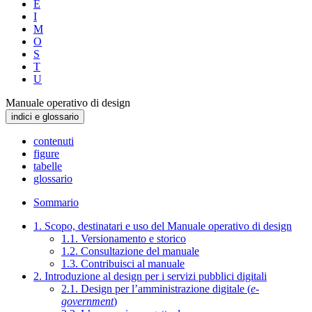
E
I
M
O
S
T
U
Manuale operativo di design
indici e glossario
contenuti
figure
tabelle
glossario
Sommario
1. Scopo, destinatari e uso del Manuale operativo di design
1.1. Versionamento e storico
1.2. Consultazione del manuale
1.3. Contribuisci al manuale
2. Introduzione al design per i servizi pubblici digitali
2.1. Design per l’amministrazione digitale (
e-
government
)