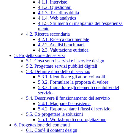
4.1.1. Interviste
4.1.2. Questionari
4.1.3. Test di usabilità
4.1.4. Web analytics
4.1.5. Strumenti di mappatura dell’esperienza
utente
4.2. Ricerca secondaria
4.2.1. Ricerca documentale
4.2.2. Analisi benchmark
4.2.3. Valutazione euristica
5. Progettazione dei servizi
5.1. Cosa sono i servizi e il service design
5.2. Progettare servizi pubblici digitali
5.3. Definire il modello di servizio
5.3.1. Identificare gli attori coinvolti
5.3.2. Formulare la proposta di valore
5.3.3. Inquadrare gli elementi costitutivi del
servizio
5.4. Descrivere il funzionamento del servizio
5.4.1. Mappare l’ecosistema
5.4.2. Rappresentare i flussi di servizio
5.5. Co-progettare le soluzioni
5.5.1. Workshop di co-progettazione
6. Progettazione dei contenuti
6.1. Cos’è il content design