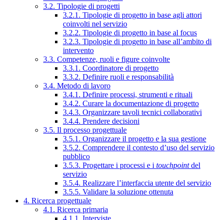
3.2. Tipologie di progetti
3.2.1. Tipologie di progetto in base agli attori
coinvolti nel servizio
3.2.2. Tipologie di progetto in base al focus
3.2.3. Tipologie di progetto in base all’ambito di
intervento
3.3. Competenze, ruoli e figure coinvolte
3.3.1. Coordinatore di progetto
3.3.2. Definire ruoli e responsabilità
3.4. Metodo di lavoro
3.4.1. Definire processi, strumenti e rituali
3.4.2. Curare la documentazione di progetto
3.4.3. Organizzare tavoli tecnici collaborativi
3.4.4. Prendere decisioni
3.5. Il processo progettuale
3.5.1. Organizzare il progetto e la sua gestione
3.5.2. Comprendere il contesto d’uso del servizio
pubblico
3.5.3. Progettare i processi e i
touchpoint
del
servizio
3.5.4. Realizzare l’interfaccia utente del servizio
3.5.5. Validare la soluzione ottenuta
4. Ricerca progettuale
4.1. Ricerca primaria
4.1.1. Interviste