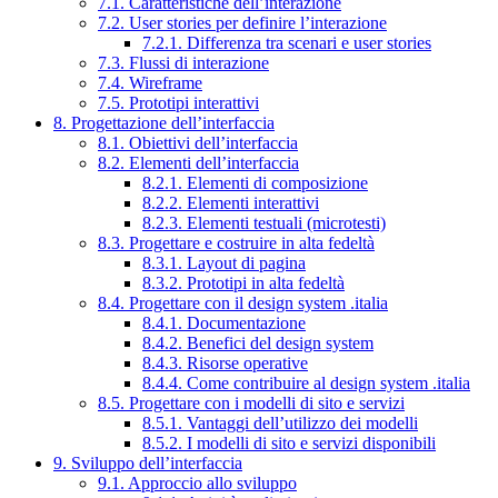
7.1. Caratteristiche dell’interazione
7.2. User stories per definire l’interazione
7.2.1. Differenza tra scenari e user stories
7.3. Flussi di interazione
7.4. Wireframe
7.5. Prototipi interattivi
8. Progettazione dell’interfaccia
8.1. Obiettivi dell’interfaccia
8.2. Elementi dell’interfaccia
8.2.1. Elementi di composizione
8.2.2. Elementi interattivi
8.2.3. Elementi testuali (microtesti)
8.3. Progettare e costruire in alta fedeltà
8.3.1. Layout di pagina
8.3.2. Prototipi in alta fedeltà
8.4. Progettare con il design system .italia
8.4.1. Documentazione
8.4.2. Benefici del design system
8.4.3. Risorse operative
8.4.4. Come contribuire al design system .italia
8.5. Progettare con i modelli di sito e servizi
8.5.1. Vantaggi dell’utilizzo dei modelli
8.5.2. I modelli di sito e servizi disponibili
9. Sviluppo dell’interfaccia
9.1. Approccio allo sviluppo