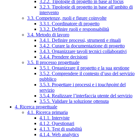
3.2.2. Tipologie di progetto in base al focus
3.2.3. Tipologie di progetto in base all’ambito di
intervento
3.3. Competenze, ruoli e figure coinvolte
3.3.1. Coordinatore di progetto
3.3.2. Definire ruoli e responsabilità
3.4. Metodo di lavoro
3.4.1. Definire processi, strumenti e rituali
3.4.2. Curare la documentazione di progetto
3.4.3. Organizzare tavoli tecnici collaborativi
3.4.4. Prendere decisioni
3.5. Il processo progettuale
3.5.1. Organizzare il progetto e la sua gestione
3.5.2. Comprendere il contesto d’uso del servizio
pubblico
3.5.3. Progettare i processi e i
touchpoint
del
servizio
3.5.4. Realizzare l’interfaccia utente del servizio
3.5.5. Validare la soluzione ottenuta
4. Ricerca progettuale
4.1. Ricerca primaria
4.1.1. Interviste
4.1.2. Questionari
4.1.3. Test di usabilità
4.1.4. Web analytics