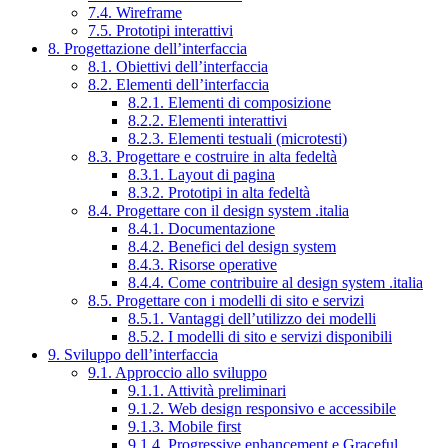
7.4. Wireframe
7.5. Prototipi interattivi
8. Progettazione dell’interfaccia
8.1. Obiettivi dell’interfaccia
8.2. Elementi dell’interfaccia
8.2.1. Elementi di composizione
8.2.2. Elementi interattivi
8.2.3. Elementi testuali (microtesti)
8.3. Progettare e costruire in alta fedeltà
8.3.1. Layout di pagina
8.3.2. Prototipi in alta fedeltà
8.4. Progettare con il design system .italia
8.4.1. Documentazione
8.4.2. Benefici del design system
8.4.3. Risorse operative
8.4.4. Come contribuire al design system .italia
8.5. Progettare con i modelli di sito e servizi
8.5.1. Vantaggi dell’utilizzo dei modelli
8.5.2. I modelli di sito e servizi disponibili
9. Sviluppo dell’interfaccia
9.1. Approccio allo sviluppo
9.1.1. Attività preliminari
9.1.2. Web design responsivo e accessibile
9.1.3. Mobile first
9.1.4. Progressive enhancement e Graceful