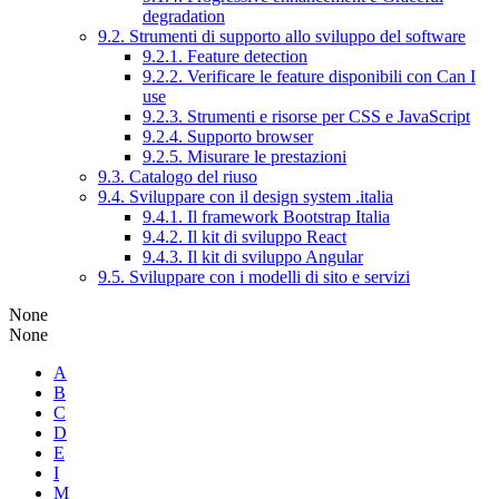
degradation
9.2. Strumenti di supporto allo sviluppo del software
9.2.1. Feature detection
9.2.2. Verificare le feature disponibili con Can I
use
9.2.3. Strumenti e risorse per CSS e JavaScript
9.2.4. Supporto browser
9.2.5. Misurare le prestazioni
9.3. Catalogo del riuso
9.4. Sviluppare con il design system .italia
9.4.1. Il framework Bootstrap Italia
9.4.2. Il kit di sviluppo React
9.4.3. Il kit di sviluppo Angular
9.5. Sviluppare con i modelli di sito e servizi
None
None
A
B
C
D
E
I
M