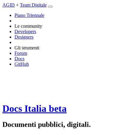
AGID
+
Team Digitale
Piano Triennale
Le community
Developers
Designers
Gli strumenti
Forum
Docs
GitHub
Docs Italia
beta
Documenti pubblici, digitali.