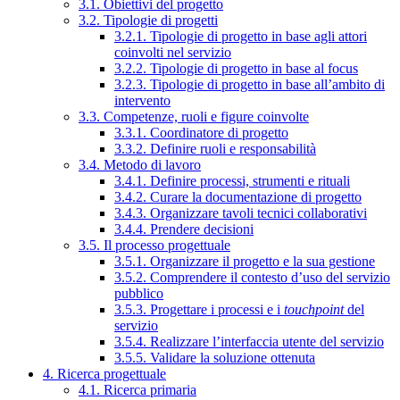
3.1. Obiettivi del progetto
3.2. Tipologie di progetti
3.2.1. Tipologie di progetto in base agli attori
coinvolti nel servizio
3.2.2. Tipologie di progetto in base al focus
3.2.3. Tipologie di progetto in base all’ambito di
intervento
3.3. Competenze, ruoli e figure coinvolte
3.3.1. Coordinatore di progetto
3.3.2. Definire ruoli e responsabilità
3.4. Metodo di lavoro
3.4.1. Definire processi, strumenti e rituali
3.4.2. Curare la documentazione di progetto
3.4.3. Organizzare tavoli tecnici collaborativi
3.4.4. Prendere decisioni
3.5. Il processo progettuale
3.5.1. Organizzare il progetto e la sua gestione
3.5.2. Comprendere il contesto d’uso del servizio
pubblico
3.5.3. Progettare i processi e i
touchpoint
del
servizio
3.5.4. Realizzare l’interfaccia utente del servizio
3.5.5. Validare la soluzione ottenuta
4. Ricerca progettuale
4.1. Ricerca primaria