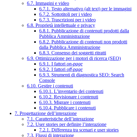
6.7. Immagini e video
6.7.1. Testo alternativo (alt text) per le immagini
6.7.2. Sottotitoli per i video
6.7.3. Trascrizioni per i video
6.8. Proprietà intellettuale e privacy
6.8.1. Pubblicazione di contenuti prodotti dalla
Pubblica Amministrazione
6.8.2. Pubblicazione di contenuti non prodotti
dalla Pubblica Amministrazione
6.8.3. Consenso dei soggetti ritratti
6.9. Ottimizzazione per i motori di ricerca (SEO)
6.9.1. I fattori
on-page
6.9.2. I fattori
off-page
6.9.3. Strumenti di diagnostica SEO: Search
Console
6.10. Gestire i contenuti
6.10.1. L’inventario dei contenuti
6.10.2. Revisionare i contenuti
6.10.3. Migrare i contenuti
6.10.4. Pubblicare i contenuti
7. Progettazione dell’interazione
7.1. Caratteristiche dell’interazione
7.2. User stories per definire l’interazione
7.2.1. Differenza tra scenari e user stories
7.3. Flussi di interazione