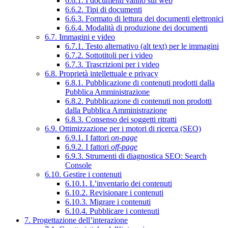
6.6.1. I documenti vanno sul web
6.6.2. Tipi di documenti
6.6.3. Formato di lettura dei documenti elettronici
6.6.4. Modalità di produzione dei documenti
6.7. Immagini e video
6.7.1. Testo alternativo (alt text) per le immagini
6.7.2. Sottotitoli per i video
6.7.3. Trascrizioni per i video
6.8. Proprietà intellettuale e privacy
6.8.1. Pubblicazione di contenuti prodotti dalla
Pubblica Amministrazione
6.8.2. Pubblicazione di contenuti non prodotti
dalla Pubblica Amministrazione
6.8.3. Consenso dei soggetti ritratti
6.9. Ottimizzazione per i motori di ricerca (SEO)
6.9.1. I fattori
on-page
6.9.2. I fattori
off-page
6.9.3. Strumenti di diagnostica SEO: Search
Console
6.10. Gestire i contenuti
6.10.1. L’inventario dei contenuti
6.10.2. Revisionare i contenuti
6.10.3. Migrare i contenuti
6.10.4. Pubblicare i contenuti
7. Progettazione dell’interazione