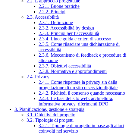
2.2. L’approccio progettuale
2.2.1. Buone pratiche
2.2.2. Principi
2.3. Accessibilità
2.3.1. Definizione
2.3.2. Accessibilità by design
2.3.3. Principi per l’accessibilità
2.3.4. Linee guida e criteri di successo
2.3.5. Come rilasciare una dichiarazione di
accessibilità
2.3.6. Meccanismo di feedback e procedura di
attuazione
2.3.7. Obiettivi accessibilità
2.3.8. Normativa e approfondimenti
2.4. Privacy
2.4.1. Come rispettare la privacy sin dalla
progettazione di un sito o servizio digitale
2.4.2. Richiedi il consenso quando necessario
2.4.3. Le basi del sito web: architettura,
informativa privacy, riferimenti DPO
3. Pianificazione, gestione e strategia
3.1. Obiettivi del progetto
3.2. Tipologie di progetti
3.2.1. Tipologie di progetto in base agli attori
coinvolti nel servizio