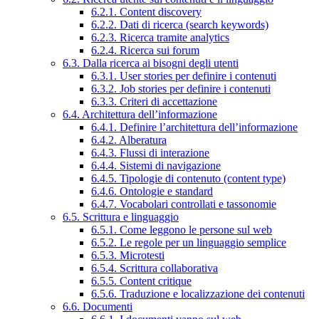
6.2.1. Content discovery
6.2.2. Dati di ricerca (search keywords)
6.2.3. Ricerca tramite analytics
6.2.4. Ricerca sui forum
6.3. Dalla ricerca ai bisogni degli utenti
6.3.1. User stories per definire i contenuti
6.3.2. Job stories per definire i contenuti
6.3.3. Criteri di accettazione
6.4. Architettura dell’informazione
6.4.1. Definire l’architettura dell’informazione
6.4.2. Alberatura
6.4.3. Flussi di interazione
6.4.4. Sistemi di navigazione
6.4.5. Tipologie di contenuto (content type)
6.4.6. Ontologie e standard
6.4.7. Vocabolari controllati e tassonomie
6.5. Scrittura e linguaggio
6.5.1. Come leggono le persone sul web
6.5.2. Le regole per un linguaggio semplice
6.5.3. Microtesti
6.5.4. Scrittura collaborativa
6.5.5. Content critique
6.5.6. Traduzione e localizzazione dei contenuti
6.6. Documenti