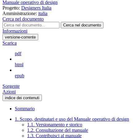
Manuale operativo di design
Progetto:
Designers Italia
Amministrazione:
italia
Cerca nel documento
Cerca nel documento
Informazioni
versione-corrente
Scarica
pdf
html
epub
Sorgente
Azioni
indice dei contenuti
Sommario
1. Scopo, destinatari e uso del Manuale operativo di design
1.1. Versionamento e storico
1.2. Consultazione del manuale
1.3. Contribuisci al manuale