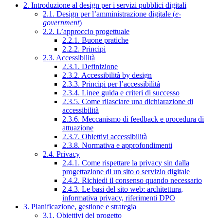
2. Introduzione al design per i servizi pubblici digitali
2.1. Design per l’amministrazione digitale (
e-
government
)
2.2. L’approccio progettuale
2.2.1. Buone pratiche
2.2.2. Principi
2.3. Accessibilità
2.3.1. Definizione
2.3.2. Accessibilità by design
2.3.3. Principi per l’accessibilità
2.3.4. Linee guida e criteri di successo
2.3.5. Come rilasciare una dichiarazione di
accessibilità
2.3.6. Meccanismo di feedback e procedura di
attuazione
2.3.7. Obiettivi accessibilità
2.3.8. Normativa e approfondimenti
2.4. Privacy
2.4.1. Come rispettare la privacy sin dalla
progettazione di un sito o servizio digitale
2.4.2. Richiedi il consenso quando necessario
2.4.3. Le basi del sito web: architettura,
informativa privacy, riferimenti DPO
3. Pianificazione, gestione e strategia
3.1. Obiettivi del progetto