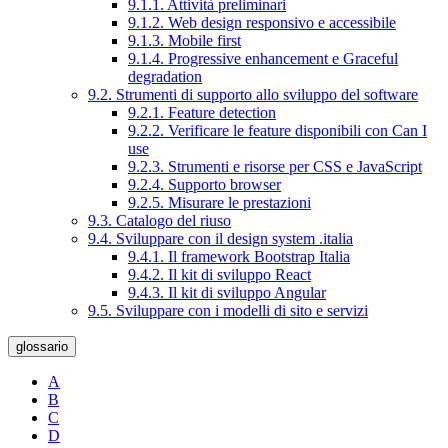
9.1.1. Attività preliminari
9.1.2. Web design responsivo e accessibile
9.1.3. Mobile first
9.1.4. Progressive enhancement e Graceful
degradation
9.2. Strumenti di supporto allo sviluppo del software
9.2.1. Feature detection
9.2.2. Verificare le feature disponibili con Can I
use
9.2.3. Strumenti e risorse per CSS e JavaScript
9.2.4. Supporto browser
9.2.5. Misurare le prestazioni
9.3. Catalogo del riuso
9.4. Sviluppare con il design system .italia
9.4.1. Il framework Bootstrap Italia
9.4.2. Il kit di sviluppo React
9.4.3. Il kit di sviluppo Angular
9.5. Sviluppare con i modelli di sito e servizi
glossario
A
B
C
D