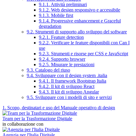
9.1.1. Attività preliminari
9.1.2. Web design responsivo e accessibile
9.1.3. Mobile first
9.1.4. Progressive enhancement e Graceful
degradation
9.2. Strumenti di supporto allo sviluppo del software
9.2.1. Feature detection
9.2.2. Verificare le feature disponibili con Can I
use
9.2.3. Strumenti e risorse per CSS e JavaScript
9.2.4. Supporto browser
9.2.5. Misurare le prestazioni
9.3. Catalogo del riuso
9.4. Sviluppare con il design system .italia
9.4.1. Il framework Bootstrap Italia
9.4.2. Il kit di sviluppo React
9.4.3. Il kit di sviluppo Angular
9.5. Sviluppare con i modelli di sito e servizi
1. Scopo, destinatari e uso del Manuale operativo di design
Team per la Trasformazione Digitale
in collaborazione con
Agenzia per l'Italia Digitale