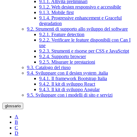
9.1.1. Attività preliminari
9.1.2. Web design responsivo e accessibile
9.1.3. Mobile first
9.1.4. Progressive enhancement e Graceful
degradation
9.2. Strumenti di supporto allo sviluppo del software
9.2.1. Feature detection
9.2.2. Verificare le feature disponibili con Can I
use
9.2.3. Strumenti e risorse per CSS e JavaScript
9.2.4. Supporto browser
9.2.5. Misurare le prestazioni
9.3. Catalogo del riuso
9.4. Sviluppare con il design system .italia
9.4.1. Il framework Bootstrap Italia
9.4.2. Il kit di sviluppo React
9.4.3. Il kit di sviluppo Angular
9.5. Sviluppare con i modelli di sito e servizi
glossario
A
B
C
D