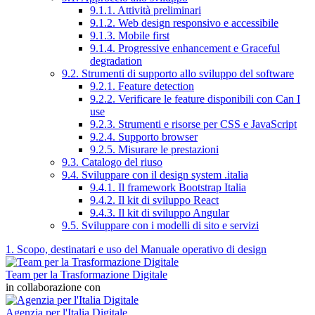
9.1.1. Attività preliminari
9.1.2. Web design responsivo e accessibile
9.1.3. Mobile first
9.1.4. Progressive enhancement e Graceful
degradation
9.2. Strumenti di supporto allo sviluppo del software
9.2.1. Feature detection
9.2.2. Verificare le feature disponibili con Can I
use
9.2.3. Strumenti e risorse per CSS e JavaScript
9.2.4. Supporto browser
9.2.5. Misurare le prestazioni
9.3. Catalogo del riuso
9.4. Sviluppare con il design system .italia
9.4.1. Il framework Bootstrap Italia
9.4.2. Il kit di sviluppo React
9.4.3. Il kit di sviluppo Angular
9.5. Sviluppare con i modelli di sito e servizi
1. Scopo, destinatari e uso del Manuale operativo di design
Team per la Trasformazione Digitale
in collaborazione con
Agenzia per l'Italia Digitale