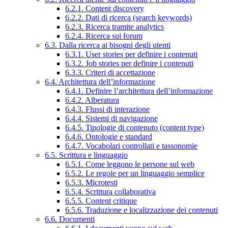
6.2.1. Content discovery
6.2.2. Dati di ricerca (search keywords)
6.2.3. Ricerca tramite analytics
6.2.4. Ricerca sui forum
6.3. Dalla ricerca ai bisogni degli utenti
6.3.1. User stories per definire i contenuti
6.3.2. Job stories per definire i contenuti
6.3.3. Criteri di accettazione
6.4. Architettura dell’informazione
6.4.1. Definire l’architettura dell’informazione
6.4.2. Alberatura
6.4.3. Flussi di interazione
6.4.4. Sistemi di navigazione
6.4.5. Tipologie di contenuto (content type)
6.4.6. Ontologie e standard
6.4.7. Vocabolari controllati e tassonomie
6.5. Scrittura e linguaggio
6.5.1. Come leggono le persone sul web
6.5.2. Le regole per un linguaggio semplice
6.5.3. Microtesti
6.5.4. Scrittura collaborativa
6.5.5. Content critique
6.5.6. Traduzione e localizzazione dei contenuti
6.6. Documenti