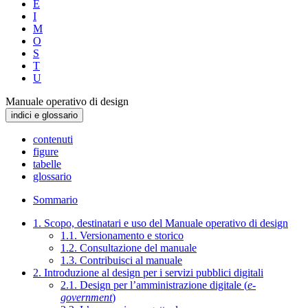
E
I
M
O
S
T
U
Manuale operativo di design
indici e glossario
contenuti
figure
tabelle
glossario
Sommario
1. Scopo, destinatari e uso del Manuale operativo di design
1.1. Versionamento e storico
1.2. Consultazione del manuale
1.3. Contribuisci al manuale
2. Introduzione al design per i servizi pubblici digitali
2.1. Design per l’amministrazione digitale (
e-
government
)