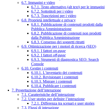
6.7. Immagini e video
6.7.1. Testo alternativo (alt text) per le immagini
6.7.2. Sottotitoli per i video
6.7.3. Trascrizioni per i video
6.8. Proprietà intellettuale e privacy
6.8.1. Pubblicazione di contenuti prodotti dalla
Pubblica Amministrazione
6.8.2. Pubblicazione di contenuti non prodotti
dalla Pubblica Amministrazione
6.8.3. Consenso dei soggetti ritratti
6.9. Ottimizzazione per i motori di ricerca (SEO)
6.9.1. I fattori
on-page
6.9.2. I fattori
off-page
6.9.3. Strumenti di diagnostica SEO: Search
Console
6.10. Gestire i contenuti
6.10.1. L’inventario dei contenuti
6.10.2. Revisionare i contenuti
6.10.3. Migrare i contenuti
6.10.4. Pubblicare i contenuti
7. Progettazione dell’interazione
7.1. Caratteristiche dell’interazione
7.2. User stories per definire l’interazione
7.2.1. Differenza tra scenari e user stories
7.3. Flussi di interazione