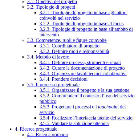
3.1. Obiettivi del progetto
3.2. Tipologie di progetti
3.2.1. Tipologie di progetto in base agli attori
coinvolti nel servizio
3.2.2. Tipologie di progetto in base al focus
3.2.3. Tipologie di progetto in base all’ambito di
intervento
3.3. Competenze, ruoli e figure coinvolte
3.3.1. Coordinatore di progetto
3.3.2. Definire ruoli e responsabilità
3.4. Metodo di lavoro
3.4.1. Definire processi, strumenti e rituali
3.4.2. Curare la documentazione di progetto
3.4.3. Organizzare tavoli tecnici collaborativi
3.4.4. Prendere decisioni
3.5. Il processo progettuale
3.5.1. Organizzare il progetto e la sua gestione
3.5.2. Comprendere il contesto d’uso del servizio
pubblico
3.5.3. Progettare i processi e i
touchpoint
del
servizio
3.5.4. Realizzare l’interfaccia utente del servizio
3.5.5. Validare la soluzione ottenuta
4. Ricerca progettuale
4.1. Ricerca primaria