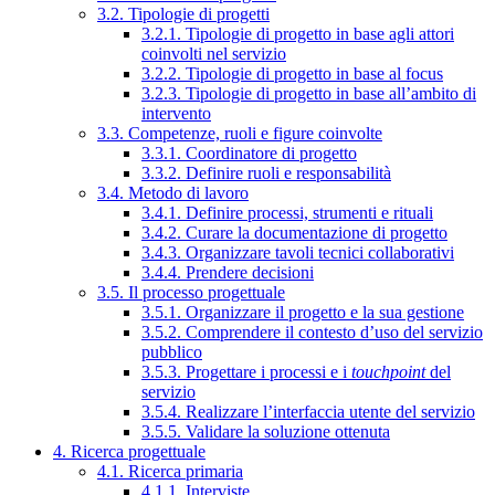
3.2. Tipologie di progetti
3.2.1. Tipologie di progetto in base agli attori
coinvolti nel servizio
3.2.2. Tipologie di progetto in base al focus
3.2.3. Tipologie di progetto in base all’ambito di
intervento
3.3. Competenze, ruoli e figure coinvolte
3.3.1. Coordinatore di progetto
3.3.2. Definire ruoli e responsabilità
3.4. Metodo di lavoro
3.4.1. Definire processi, strumenti e rituali
3.4.2. Curare la documentazione di progetto
3.4.3. Organizzare tavoli tecnici collaborativi
3.4.4. Prendere decisioni
3.5. Il processo progettuale
3.5.1. Organizzare il progetto e la sua gestione
3.5.2. Comprendere il contesto d’uso del servizio
pubblico
3.5.3. Progettare i processi e i
touchpoint
del
servizio
3.5.4. Realizzare l’interfaccia utente del servizio
3.5.5. Validare la soluzione ottenuta
4. Ricerca progettuale
4.1. Ricerca primaria
4.1.1. Interviste