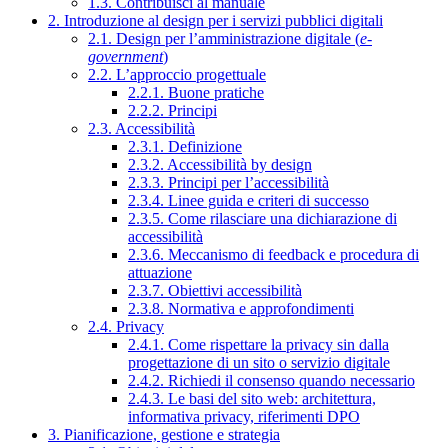
1.3. Contribuisci al manuale
2. Introduzione al design per i servizi pubblici digitali
2.1. Design per l’amministrazione digitale (
e-
government
)
2.2. L’approccio progettuale
2.2.1. Buone pratiche
2.2.2. Principi
2.3. Accessibilità
2.3.1. Definizione
2.3.2. Accessibilità by design
2.3.3. Principi per l’accessibilità
2.3.4. Linee guida e criteri di successo
2.3.5. Come rilasciare una dichiarazione di
accessibilità
2.3.6. Meccanismo di feedback e procedura di
attuazione
2.3.7. Obiettivi accessibilità
2.3.8. Normativa e approfondimenti
2.4. Privacy
2.4.1. Come rispettare la privacy sin dalla
progettazione di un sito o servizio digitale
2.4.2. Richiedi il consenso quando necessario
2.4.3. Le basi del sito web: architettura,
informativa privacy, riferimenti DPO
3. Pianificazione, gestione e strategia