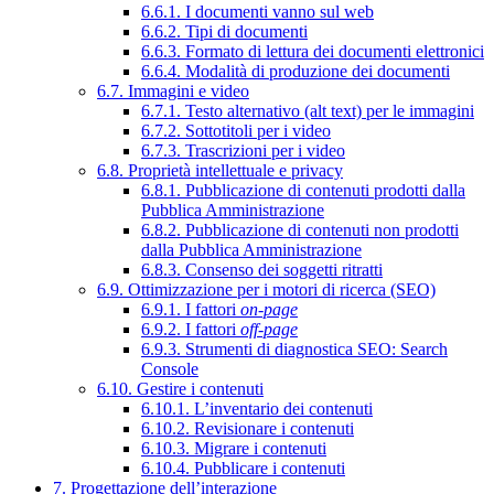
6.6.1. I documenti vanno sul web
6.6.2. Tipi di documenti
6.6.3. Formato di lettura dei documenti elettronici
6.6.4. Modalità di produzione dei documenti
6.7. Immagini e video
6.7.1. Testo alternativo (alt text) per le immagini
6.7.2. Sottotitoli per i video
6.7.3. Trascrizioni per i video
6.8. Proprietà intellettuale e privacy
6.8.1. Pubblicazione di contenuti prodotti dalla
Pubblica Amministrazione
6.8.2. Pubblicazione di contenuti non prodotti
dalla Pubblica Amministrazione
6.8.3. Consenso dei soggetti ritratti
6.9. Ottimizzazione per i motori di ricerca (SEO)
6.9.1. I fattori
on-page
6.9.2. I fattori
off-page
6.9.3. Strumenti di diagnostica SEO: Search
Console
6.10. Gestire i contenuti
6.10.1. L’inventario dei contenuti
6.10.2. Revisionare i contenuti
6.10.3. Migrare i contenuti
6.10.4. Pubblicare i contenuti
7. Progettazione dell’interazione