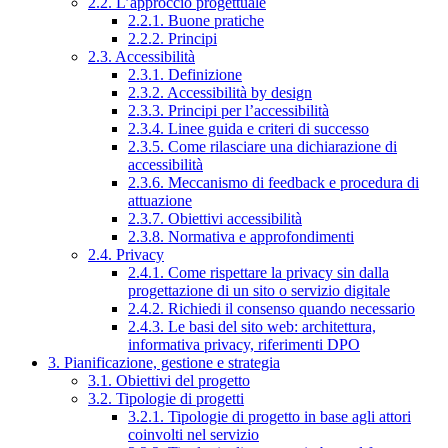
2.2. L’approccio progettuale
2.2.1. Buone pratiche
2.2.2. Principi
2.3. Accessibilità
2.3.1. Definizione
2.3.2. Accessibilità by design
2.3.3. Principi per l’accessibilità
2.3.4. Linee guida e criteri di successo
2.3.5. Come rilasciare una dichiarazione di
accessibilità
2.3.6. Meccanismo di feedback e procedura di
attuazione
2.3.7. Obiettivi accessibilità
2.3.8. Normativa e approfondimenti
2.4. Privacy
2.4.1. Come rispettare la privacy sin dalla
progettazione di un sito o servizio digitale
2.4.2. Richiedi il consenso quando necessario
2.4.3. Le basi del sito web: architettura,
informativa privacy, riferimenti DPO
3. Pianificazione, gestione e strategia
3.1. Obiettivi del progetto
3.2. Tipologie di progetti
3.2.1. Tipologie di progetto in base agli attori
coinvolti nel servizio