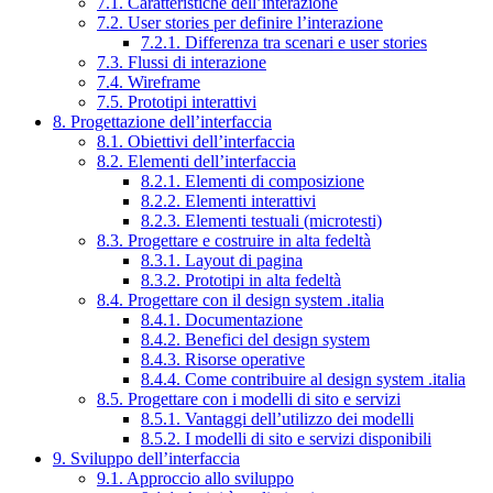
7.1. Caratteristiche dell’interazione
7.2. User stories per definire l’interazione
7.2.1. Differenza tra scenari e user stories
7.3. Flussi di interazione
7.4. Wireframe
7.5. Prototipi interattivi
8. Progettazione dell’interfaccia
8.1. Obiettivi dell’interfaccia
8.2. Elementi dell’interfaccia
8.2.1. Elementi di composizione
8.2.2. Elementi interattivi
8.2.3. Elementi testuali (microtesti)
8.3. Progettare e costruire in alta fedeltà
8.3.1. Layout di pagina
8.3.2. Prototipi in alta fedeltà
8.4. Progettare con il design system .italia
8.4.1. Documentazione
8.4.2. Benefici del design system
8.4.3. Risorse operative
8.4.4. Come contribuire al design system .italia
8.5. Progettare con i modelli di sito e servizi
8.5.1. Vantaggi dell’utilizzo dei modelli
8.5.2. I modelli di sito e servizi disponibili
9. Sviluppo dell’interfaccia
9.1. Approccio allo sviluppo