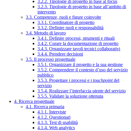
3.2.2. Tipologie di progetto in base al focus
3.2.3. Tipologie di progetto in base all’ambito di
intervento
3.3. Competenze, ruoli e figure coinvolte
3.3.1. Coordinatore di progetto
3.3.2. Definire ruoli e responsabilità
3.4. Metodo di lavoro
3.4.1. Definire processi, strumenti e rituali
3.4.2. Curare la documentazione di progetto
3.4.3. Organizzare tavoli tecnici collaborativi
3.4.4. Prendere decisioni
3.5. Il processo progettuale
3.5.1. Organizzare il progetto e la sua gestione
3.5.2. Comprendere il contesto d’uso del servizio
pubblico
3.5.3. Progettare i processi e i
touchpoint
del
servizio
3.5.4. Realizzare l’interfaccia utente del servizio
3.5.5. Validare la soluzione ottenuta
4. Ricerca progettuale
4.1. Ricerca primaria
4.1.1. Interviste
4.1.2. Questionari
4.1.3. Test di usabilità
4.1.4. Web analytics