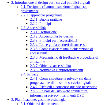
2. Introduzione al design per i servizi pubblici digitali
2.1. Design per l’amministrazione digitale (
e-
government
)
2.2. L’approccio progettuale
2.2.1. Buone pratiche
2.2.2. Principi
2.3. Accessibilità
2.3.1. Definizione
2.3.2. Accessibilità by design
2.3.3. Principi per l’accessibilità
2.3.4. Linee guida e criteri di successo
2.3.5. Come rilasciare una dichiarazione di
accessibilità
2.3.6. Meccanismo di feedback e procedura di
attuazione
2.3.7. Obiettivi accessibilità
2.3.8. Normativa e approfondimenti
2.4. Privacy
2.4.1. Come rispettare la privacy sin dalla
progettazione di un sito o servizio digitale
2.4.2. Richiedi il consenso quando necessario
2.4.3. Le basi del sito web: architettura,
informativa privacy, riferimenti DPO
3. Pianificazione, gestione e strategia
3.1. Obiettivi del progetto