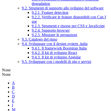
degradation
9.2. Strumenti di supporto allo sviluppo del software
9.2.1. Feature detection
9.2.2. Verificare le feature disponibili con Can I
use
9.2.3. Strumenti e risorse per CSS e JavaScript
9.2.4. Supporto browser
9.2.5. Misurare le prestazioni
9.3. Catalogo del riuso
9.4. Sviluppare con il design system .italia
9.4.1. Il framework Bootstrap Italia
9.4.2. Il kit di sviluppo React
9.4.3. Il kit di sviluppo Angular
9.5. Sviluppare con i modelli di sito e servizi
None
None
A
B
C
D
E
I
M