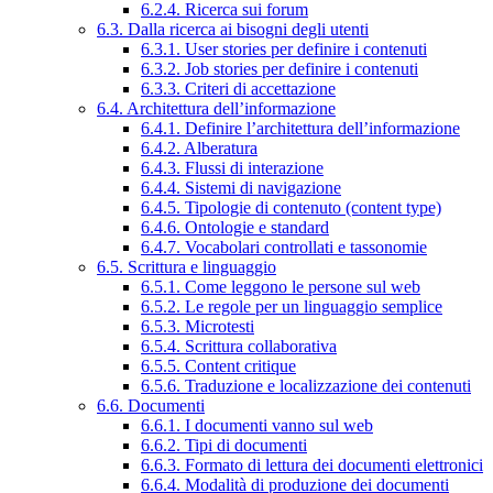
6.2.4. Ricerca sui forum
6.3. Dalla ricerca ai bisogni degli utenti
6.3.1. User stories per definire i contenuti
6.3.2. Job stories per definire i contenuti
6.3.3. Criteri di accettazione
6.4. Architettura dell’informazione
6.4.1. Definire l’architettura dell’informazione
6.4.2. Alberatura
6.4.3. Flussi di interazione
6.4.4. Sistemi di navigazione
6.4.5. Tipologie di contenuto (content type)
6.4.6. Ontologie e standard
6.4.7. Vocabolari controllati e tassonomie
6.5. Scrittura e linguaggio
6.5.1. Come leggono le persone sul web
6.5.2. Le regole per un linguaggio semplice
6.5.3. Microtesti
6.5.4. Scrittura collaborativa
6.5.5. Content critique
6.5.6. Traduzione e localizzazione dei contenuti
6.6. Documenti
6.6.1. I documenti vanno sul web
6.6.2. Tipi di documenti
6.6.3. Formato di lettura dei documenti elettronici
6.6.4. Modalità di produzione dei documenti