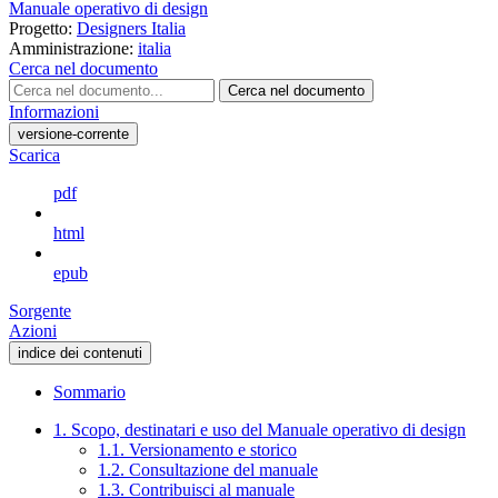
Manuale operativo di design
Progetto:
Designers Italia
Amministrazione:
italia
Cerca nel documento
Cerca nel documento
Informazioni
versione-corrente
Scarica
pdf
html
epub
Sorgente
Azioni
indice dei contenuti
Sommario
1. Scopo, destinatari e uso del Manuale operativo di design
1.1. Versionamento e storico
1.2. Consultazione del manuale
1.3. Contribuisci al manuale