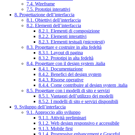
7.4. Wireframe
7.5. Prototipi interattivi
8. Progettazione dell’interfaccia
8.1. Obiettivi dell’interfaccia
8.2. Elementi dell’interfaccia
8.2.1. Elementi di composizione
8.2.2. Elementi interattivi
8.2.3. Elementi testuali (microtesti)
8.3. Progettare e costruire in alta fedeltà
8.3.1. Layout di pagina
8.3.2. Prototipi in alta fedeltà
8.4. Progettare con il design system .italia
8.4.1. Documentazione
8.4.2. Benefici del design system
8.4.3. Risorse operative
8.4.4. Come contribuire al design system .italia
8.5. Progettare con i modelli di sito e servizi
8.5.1. Vantaggi dell’utilizzo dei modelli
8.5.2. I modelli di sito e servizi disponibili
9. Sviluppo dell’interfaccia
9.1. Approccio allo sviluppo
9.1.1. Attività preliminari
9.1.2. Web design responsivo e accessibile
9.1.3. Mobile first
9.1.4. Progressive enhancement e Graceful