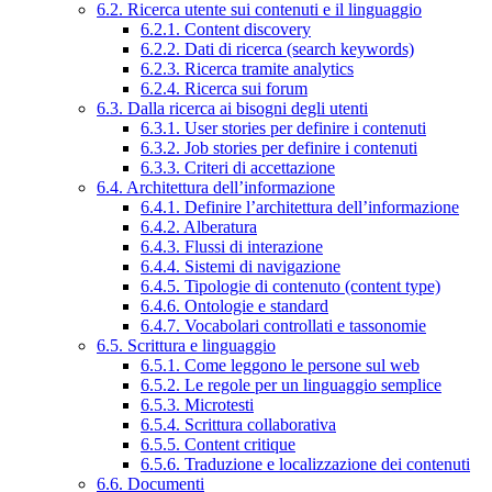
6.2. Ricerca utente sui contenuti e il linguaggio
6.2.1. Content discovery
6.2.2. Dati di ricerca (search keywords)
6.2.3. Ricerca tramite analytics
6.2.4. Ricerca sui forum
6.3. Dalla ricerca ai bisogni degli utenti
6.3.1. User stories per definire i contenuti
6.3.2. Job stories per definire i contenuti
6.3.3. Criteri di accettazione
6.4. Architettura dell’informazione
6.4.1. Definire l’architettura dell’informazione
6.4.2. Alberatura
6.4.3. Flussi di interazione
6.4.4. Sistemi di navigazione
6.4.5. Tipologie di contenuto (content type)
6.4.6. Ontologie e standard
6.4.7. Vocabolari controllati e tassonomie
6.5. Scrittura e linguaggio
6.5.1. Come leggono le persone sul web
6.5.2. Le regole per un linguaggio semplice
6.5.3. Microtesti
6.5.4. Scrittura collaborativa
6.5.5. Content critique
6.5.6. Traduzione e localizzazione dei contenuti
6.6. Documenti