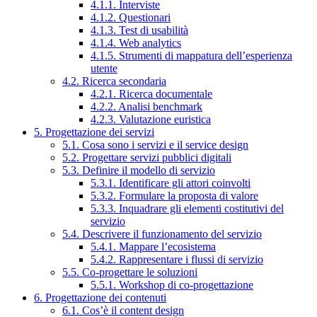
4.1.1. Interviste
4.1.2. Questionari
4.1.3. Test di usabilità
4.1.4. Web analytics
4.1.5. Strumenti di mappatura dell’esperienza
utente
4.2. Ricerca secondaria
4.2.1. Ricerca documentale
4.2.2. Analisi benchmark
4.2.3. Valutazione euristica
5. Progettazione dei servizi
5.1. Cosa sono i servizi e il service design
5.2. Progettare servizi pubblici digitali
5.3. Definire il modello di servizio
5.3.1. Identificare gli attori coinvolti
5.3.2. Formulare la proposta di valore
5.3.3. Inquadrare gli elementi costitutivi del
servizio
5.4. Descrivere il funzionamento del servizio
5.4.1. Mappare l’ecosistema
5.4.2. Rappresentare i flussi di servizio
5.5. Co-progettare le soluzioni
5.5.1. Workshop di co-progettazione
6. Progettazione dei contenuti
6.1. Cos’è il content design