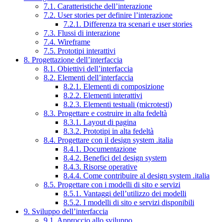
7.1. Caratteristiche dell’interazione
7.2. User stories per definire l’interazione
7.2.1. Differenza tra scenari e user stories
7.3. Flussi di interazione
7.4. Wireframe
7.5. Prototipi interattivi
8. Progettazione dell’interfaccia
8.1. Obiettivi dell’interfaccia
8.2. Elementi dell’interfaccia
8.2.1. Elementi di composizione
8.2.2. Elementi interattivi
8.2.3. Elementi testuali (microtesti)
8.3. Progettare e costruire in alta fedeltà
8.3.1. Layout di pagina
8.3.2. Prototipi in alta fedeltà
8.4. Progettare con il design system .italia
8.4.1. Documentazione
8.4.2. Benefici del design system
8.4.3. Risorse operative
8.4.4. Come contribuire al design system .italia
8.5. Progettare con i modelli di sito e servizi
8.5.1. Vantaggi dell’utilizzo dei modelli
8.5.2. I modelli di sito e servizi disponibili
9. Sviluppo dell’interfaccia
9.1. Approccio allo sviluppo