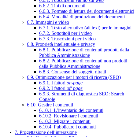
6.6.1. I documenti vanno sul web
6.6.2. Tipi di documenti
6.6.3. Formato di lettura dei documenti elettronici
6.6.4. Modalità di produzione dei documenti
6.7. Immagini e video
6.7.1. Testo alternativo (alt text) per le immagini
6.7.2. Sottotitoli per i video
6.7.3. Trascrizioni per i video
6.8. Proprietà intellettuale e privacy
6.8.1. Pubblicazione di contenuti prodotti dalla
Pubblica Amministrazione
6.8.2. Pubblicazione di contenuti non prodotti
dalla Pubblica Amministrazione
6.8.3. Consenso dei soggetti ritratti
6.9. Ottimizzazione per i motori di ricerca (SEO)
6.9.1. I fattori
on-page
6.9.2. I fattori
off-page
6.9.3. Strumenti di diagnostica SEO: Search
Console
6.10. Gestire i contenuti
6.10.1. L’inventario dei contenuti
6.10.2. Revisionare i contenuti
6.10.3. Migrare i contenuti
6.10.4. Pubblicare i contenuti
7. Progettazione dell’interazione