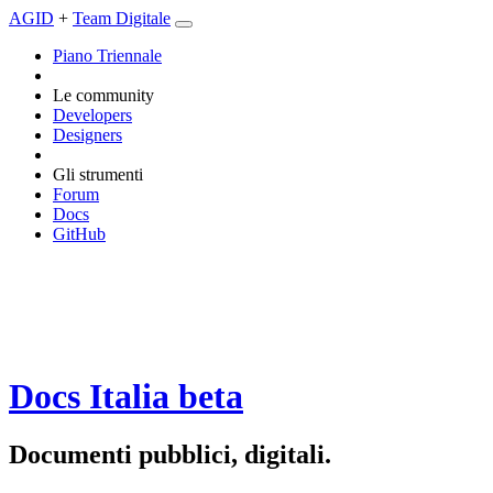
AGID
+
Team Digitale
Piano Triennale
Le community
Developers
Designers
Gli strumenti
Forum
Docs
GitHub
Docs Italia
beta
Documenti pubblici, digitali.