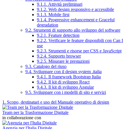
9.1.1. Attività preliminari
9.1.2. Web design responsivo e accessibile
9.1.3. Mobile first
9.1.4. Progressive enhancement e Graceful
degradation
9.2. Strumenti di supporto allo sviluppo del software
9.2.1. Feature detection
9.2.2. Verificare le feature disponibili con Can I
use
9.2.3. Strumenti e risorse per CSS e JavaScript
9.2.4. Supporto browser
9.2.5. Misurare le prestazioni
9.3. Catalogo del riuso
9.4. Sviluppare con il design system .italia
9.4.1. Il framework Bootstrap Italia
9.4.2. Il kit di sviluppo React
9.4.3. Il kit di sviluppo Angular
9.5. Sviluppare con i modelli di sito e servizi
1. Scopo, destinatari e uso del Manuale operativo di design
Team per la Trasformazione Digitale
in collaborazione con
Agenzia per l'Italia Digitale