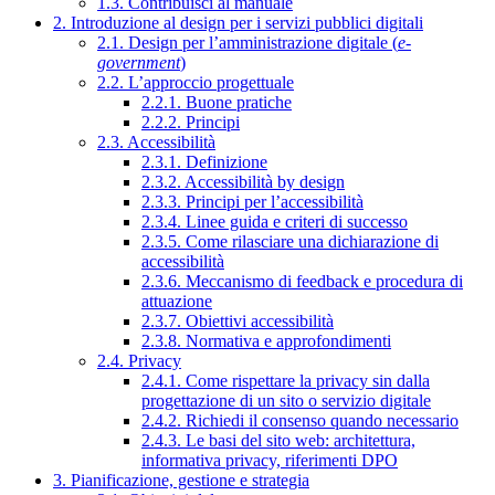
1.3. Contribuisci al manuale
2. Introduzione al design per i servizi pubblici digitali
2.1. Design per l’amministrazione digitale (
e-
government
)
2.2. L’approccio progettuale
2.2.1. Buone pratiche
2.2.2. Principi
2.3. Accessibilità
2.3.1. Definizione
2.3.2. Accessibilità by design
2.3.3. Principi per l’accessibilità
2.3.4. Linee guida e criteri di successo
2.3.5. Come rilasciare una dichiarazione di
accessibilità
2.3.6. Meccanismo di feedback e procedura di
attuazione
2.3.7. Obiettivi accessibilità
2.3.8. Normativa e approfondimenti
2.4. Privacy
2.4.1. Come rispettare la privacy sin dalla
progettazione di un sito o servizio digitale
2.4.2. Richiedi il consenso quando necessario
2.4.3. Le basi del sito web: architettura,
informativa privacy, riferimenti DPO
3. Pianificazione, gestione e strategia