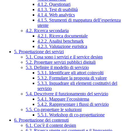
4.1.2. Questionari
4.1.3. Test di usabilità
4.1.4. Web analytics
4.1.5. Strumenti di mappatura dell’esperienza
utente
4.2. Ricerca secondaria
4.2.1. Ricerca documentale
4.2.2. Analisi benchmark
4.2.3. Valutazione euristica
5. Progettazione dei servizi
5.1. Cosa sono i servizi e il service design
5.2. Progettare servizi pubblici digitali
5.3. Definire il modello di servizio
5.3.1. Identificare gli attori coinvolti
5.3.2. Formulare la proposta di valore
5.3.3. Inquadrare gli elementi costitutivi del
servizio
5.4. Descrivere il funzionamento del servizio
5.4.1. Mappare l’ecosistema
5.4.2. Rappresentare i flussi di servizio
5.5. Co-progettare le soluzioni
5.5.1. Workshop di co-progettazione
6. Progettazione dei contenuti
6.1. Cos’è il content design
6.2. Ricerca utente sui contenuti e il linguaggio