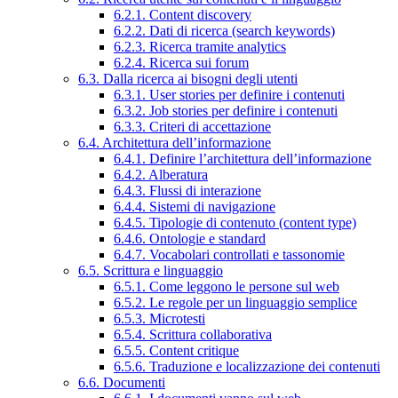
6.2.1. Content discovery
6.2.2. Dati di ricerca (search keywords)
6.2.3. Ricerca tramite analytics
6.2.4. Ricerca sui forum
6.3. Dalla ricerca ai bisogni degli utenti
6.3.1. User stories per definire i contenuti
6.3.2. Job stories per definire i contenuti
6.3.3. Criteri di accettazione
6.4. Architettura dell’informazione
6.4.1. Definire l’architettura dell’informazione
6.4.2. Alberatura
6.4.3. Flussi di interazione
6.4.4. Sistemi di navigazione
6.4.5. Tipologie di contenuto (content type)
6.4.6. Ontologie e standard
6.4.7. Vocabolari controllati e tassonomie
6.5. Scrittura e linguaggio
6.5.1. Come leggono le persone sul web
6.5.2. Le regole per un linguaggio semplice
6.5.3. Microtesti
6.5.4. Scrittura collaborativa
6.5.5. Content critique
6.5.6. Traduzione e localizzazione dei contenuti
6.6. Documenti