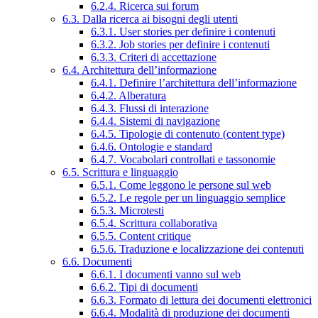
6.2.4. Ricerca sui forum
6.3. Dalla ricerca ai bisogni degli utenti
6.3.1. User stories per definire i contenuti
6.3.2. Job stories per definire i contenuti
6.3.3. Criteri di accettazione
6.4. Architettura dell’informazione
6.4.1. Definire l’architettura dell’informazione
6.4.2. Alberatura
6.4.3. Flussi di interazione
6.4.4. Sistemi di navigazione
6.4.5. Tipologie di contenuto (content type)
6.4.6. Ontologie e standard
6.4.7. Vocabolari controllati e tassonomie
6.5. Scrittura e linguaggio
6.5.1. Come leggono le persone sul web
6.5.2. Le regole per un linguaggio semplice
6.5.3. Microtesti
6.5.4. Scrittura collaborativa
6.5.5. Content critique
6.5.6. Traduzione e localizzazione dei contenuti
6.6. Documenti
6.6.1. I documenti vanno sul web
6.6.2. Tipi di documenti
6.6.3. Formato di lettura dei documenti elettronici
6.6.4. Modalità di produzione dei documenti