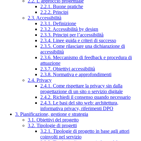
2.2. L’approccio progettuale
2.2.1. Buone pratiche
2.2.2. Principi
2.3. Accessibilità
2.3.1. Definizione
2.3.2. Accessibilità by design
2.3.3. Principi per l’accessibilità
2.3.4. Linee guida e criteri di successo
2.3.5. Come rilasciare una dichiarazione di
accessibilità
2.3.6. Meccanismo di feedback e procedura di
attuazione
2.3.7. Obiettivi accessibilità
2.3.8. Normativa e approfondimenti
2.4. Privacy
2.4.1. Come rispettare la privacy sin dalla
progettazione di un sito o servizio digitale
2.4.2. Richiedi il consenso quando necessario
2.4.3. Le basi del sito web: architettura,
informativa privacy, riferimenti DPO
3. Pianificazione, gestione e strategia
3.1. Obiettivi del progetto
3.2. Tipologie di progetti
3.2.1. Tipologie di progetto in base agli attori
coinvolti nel servizio