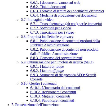
6.6.1. I documenti vanno sul web
6.6.2. Tipi di documenti
6.6.3. Formato di lettura dei documenti elettronici
6.6.4. Modalità di produzione dei documenti
6.7. Immagini e video
6.7.1. Testo alternativo (alt text) per le immagini
6.7.2. Sottotitoli per i video
6.7.3. Trascrizioni per i video
6.8. Proprietà intellettuale e privacy
6.8.1. Pubblicazione di contenuti prodotti dalla
Pubblica Amministrazione
6.8.2. Pubblicazione di contenuti non prodotti
dalla Pubblica Amministrazione
6.8.3. Consenso dei soggetti ritratti
6.9. Ottimizzazione per i motori di ricerca (SEO)
6.9.1. I fattori
on-page
6.9.2. I fattori
off-page
6.9.3. Strumenti di diagnostica SEO: Search
Console
6.10. Gestire i contenuti
6.10.1. L’inventario dei contenuti
6.10.2. Revisionare i contenuti
6.10.3. Migrare i contenuti
6.10.4. Pubblicare i contenuti
7. Progettazione dell’interazione