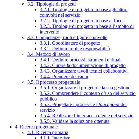
3.2. Tipologie di progetti
3.2.1. Tipologie di progetto in base agli attori
coinvolti nel servizio
3.2.2. Tipologie di progetto in base al focus
3.2.3. Tipologie di progetto in base all’ambito di
intervento
3.3. Competenze, ruoli e figure coinvolte
3.3.1. Coordinatore di progetto
3.3.2. Definire ruoli e responsabilità
3.4. Metodo di lavoro
3.4.1. Definire processi, strumenti e rituali
3.4.2. Curare la documentazione di progetto
3.4.3. Organizzare tavoli tecnici collaborativi
3.4.4. Prendere decisioni
3.5. Il processo progettuale
3.5.1. Organizzare il progetto e la sua gestione
3.5.2. Comprendere il contesto d’uso del servizio
pubblico
3.5.3. Progettare i processi e i
touchpoint
del
servizio
3.5.4. Realizzare l’interfaccia utente del servizio
3.5.5. Validare la soluzione ottenuta
4. Ricerca progettuale
4.1. Ricerca primaria
4.1.1. Interviste