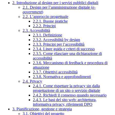
2. Introduzione al design per i servizi pubblici digitali
2.1. Design per l’amministrazione digitale (
e-
government
)
2.2. L’approccio progettuale
2.2.1. Buone pratiche
2.2.2. Principi
2.3. Accessibilità
2.3.1. Definizione
2.3.2. Accessibilità by design
2.3.3. Principi per l’accessibilità
2.3.4. Linee guida e criteri di successo
2.3.5. Come rilasciare una dichiarazione di
accessibilità
2.3.6. Meccanismo di feedback e procedura di
attuazione
2.3.7. Obiettivi accessibilità
2.3.8. Normativa e approfondimenti
2.4. Privacy
2.4.1. Come rispettare la privacy sin dalla
progettazione di un sito o servizio digitale
2.4.2. Richiedi il consenso quando necessario
2.4.3. Le basi del sito web: architettura,
informativa privacy, riferimenti DPO
3. Pianificazione, gestione e strategia
3.1. Obiettivi del progetto