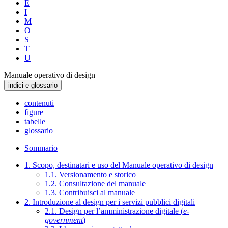
E
I
M
O
S
T
U
Manuale operativo di design
indici e glossario
contenuti
figure
tabelle
glossario
Sommario
1. Scopo, destinatari e uso del Manuale operativo di design
1.1. Versionamento e storico
1.2. Consultazione del manuale
1.3. Contribuisci al manuale
2. Introduzione al design per i servizi pubblici digitali
2.1. Design per l’amministrazione digitale (
e-
government
)