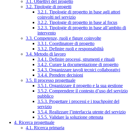
3.1. Obiettivi del progetto
3.2. Tipologie di progetti
3.2.1. Tipologie di progetto in base agli attori
coinvolti nel servizio
3.2.2. Tipologie di progetto in base al focus
3.2.3. Tipologie di progetto in base all’ambito di
intervento
3.3. Competenze, ruoli e figure coinvolte
3.3.1. Coordinatore di progetto
3.3.2. Definire ruoli e responsabilità
3.4. Metodo di lavoro
3.4.1. Definire processi, strumenti e rituali
3.4.2. Curare la documentazione di progetto
3.4.3. Organizzare tavoli tecnici collaborativi
3.4.4. Prendere decisioni
3.5. Il processo progettuale
3.5.1. Organizzare il progetto e la sua gestione
3.5.2. Comprendere il contesto d’uso del servizio
pubblico
3.5.3. Progettare i processi e i
touchpoint
del
servizio
3.5.4. Realizzare l’interfaccia utente del servizio
3.5.5. Validare la soluzione ottenuta
4. Ricerca progettuale
4.1. Ricerca primaria