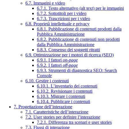
6.7. Immagini e video
6.7.1. Testo alternativo (alt text) per le immagini
6.7.2. Sottotitoli per i video
6.7.3. Trascrizioni per i video
6.8. Proprietà intellettuale e privacy
6.8.1. Pubblicazione di contenuti prodotti dalla
Pubblica Amministrazione
6.8.2. Pubblicazione di contenuti non prodotti
dalla Pubblica Amministrazione
6.8.3. Consenso dei soggetti ritratti
6.9. Ottimizzazione per i motori di ricerca (SEO)
6.9.1. I fattori
on-page
6.9.2. I fattori
off-page
6.9.3. Strumenti di diagnostica SEO: Search
Console
6.10. Gestire i contenuti
6.10.1. L’inventario dei contenuti
6.10.2. Revisionare i contenuti
6.10.3. Migrare i contenuti
6.10.4. Pubblicare i contenuti
7. Progettazione dell’interazione
7.1. Caratteristiche dell’interazione
7.2. User stories per definire l’interazione
7.2.1. Differenza tra scenari e user stories
7.3. Flussi di interazione