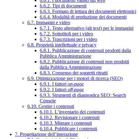
6.6.1. I documenti vanno sul web
6.6.2. Tipi di documenti
6.6.3. Formato di lettura dei documenti elettronici
6.6.4. Modalità di produzione dei documenti
6.7. Immagini e video
6.7.1. Testo alternativo (alt text) per le immagini
6.7.2. Sottotitoli per i video
6.7.3. Trascrizioni per i video
6.8. Proprietà intellettuale e privacy
6.8.1. Pubblicazione di contenuti prodotti dalla
Pubblica Amministrazione
6.8.2. Pubblicazione di contenuti non prodotti
dalla Pubblica Amministrazione
6.8.3. Consenso dei soggetti ritratti
6.9. Ottimizzazione per i motori di ricerca (SEO)
6.9.1. I fattori
on-page
6.9.2. I fattori
off-page
6.9.3. Strumenti di diagnostica SEO: Search
Console
6.10. Gestire i contenuti
6.10.1. L’inventario dei contenuti
6.10.2. Revisionare i contenuti
6.10.3. Migrare i contenuti
6.10.4. Pubblicare i contenuti
7. Progettazione dell’interazione