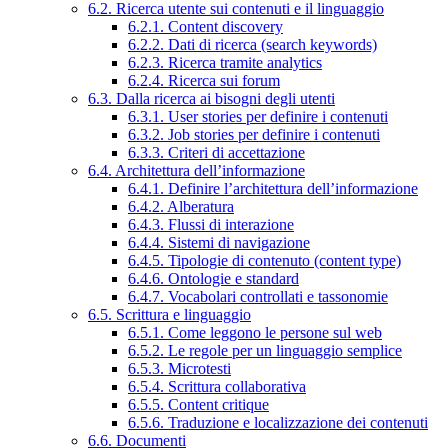
6.2. Ricerca utente sui contenuti e il linguaggio
6.2.1. Content discovery
6.2.2. Dati di ricerca (search keywords)
6.2.3. Ricerca tramite analytics
6.2.4. Ricerca sui forum
6.3. Dalla ricerca ai bisogni degli utenti
6.3.1. User stories per definire i contenuti
6.3.2. Job stories per definire i contenuti
6.3.3. Criteri di accettazione
6.4. Architettura dell’informazione
6.4.1. Definire l’architettura dell’informazione
6.4.2. Alberatura
6.4.3. Flussi di interazione
6.4.4. Sistemi di navigazione
6.4.5. Tipologie di contenuto (content type)
6.4.6. Ontologie e standard
6.4.7. Vocabolari controllati e tassonomie
6.5. Scrittura e linguaggio
6.5.1. Come leggono le persone sul web
6.5.2. Le regole per un linguaggio semplice
6.5.3. Microtesti
6.5.4. Scrittura collaborativa
6.5.5. Content critique
6.5.6. Traduzione e localizzazione dei contenuti
6.6. Documenti