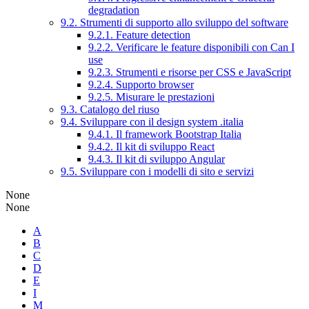
degradation
9.2. Strumenti di supporto allo sviluppo del software
9.2.1. Feature detection
9.2.2. Verificare le feature disponibili con Can I
use
9.2.3. Strumenti e risorse per CSS e JavaScript
9.2.4. Supporto browser
9.2.5. Misurare le prestazioni
9.3. Catalogo del riuso
9.4. Sviluppare con il design system .italia
9.4.1. Il framework Bootstrap Italia
9.4.2. Il kit di sviluppo React
9.4.3. Il kit di sviluppo Angular
9.5. Sviluppare con i modelli di sito e servizi
None
None
A
B
C
D
E
I
M