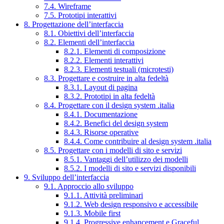
7.4. Wireframe
7.5. Prototipi interattivi
8. Progettazione dell’interfaccia
8.1. Obiettivi dell’interfaccia
8.2. Elementi dell’interfaccia
8.2.1. Elementi di composizione
8.2.2. Elementi interattivi
8.2.3. Elementi testuali (microtesti)
8.3. Progettare e costruire in alta fedeltà
8.3.1. Layout di pagina
8.3.2. Prototipi in alta fedeltà
8.4. Progettare con il design system .italia
8.4.1. Documentazione
8.4.2. Benefici del design system
8.4.3. Risorse operative
8.4.4. Come contribuire al design system .italia
8.5. Progettare con i modelli di sito e servizi
8.5.1. Vantaggi dell’utilizzo dei modelli
8.5.2. I modelli di sito e servizi disponibili
9. Sviluppo dell’interfaccia
9.1. Approccio allo sviluppo
9.1.1. Attività preliminari
9.1.2. Web design responsivo e accessibile
9.1.3. Mobile first
9.1.4. Progressive enhancement e Graceful