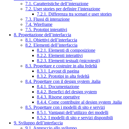
7.1. Caratteristiche dell’interazione
7.2. User stories per definire l’interazione
7.2.1. Differenza tra scenari e user stories
7.3. Flussi di interazione
7.4. Wireframe
7.5. Prototipi interattivi
8. Progettazione dell’interfaccia
8.1. Obiettivi dell’interfaccia
8.2. Elementi dell’interfaccia
8.2.1. Elementi di composizione
8.2.2. Elementi interattivi
8.2.3. Elementi testuali (microtesti)
8.3. Progettare e costruire in alta fedeltà
8.3.1. Layout di pagina
8.3.2. Prototipi in alta fedeltà
8.4. Progettare con il design system .italia
8.4.1. Documentazione
8.4.2. Benefici del design system
8.4.3. Risorse operative
8.4.4. Come contribuire al design system .italia
8.5. Progettare con i modelli di sito e servizi
8.5.1. Vantaggi dell’utilizzo dei modelli
8.5.2. I modelli di sito e servizi disponibili
9. Sviluppo dell’interfaccia
9.1. Approccio allo sviluppo