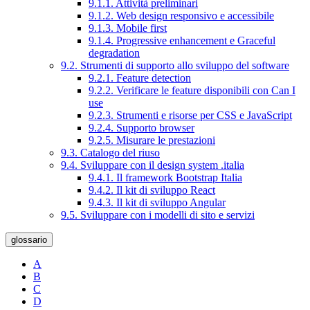
9.1.1. Attività preliminari
9.1.2. Web design responsivo e accessibile
9.1.3. Mobile first
9.1.4. Progressive enhancement e Graceful
degradation
9.2. Strumenti di supporto allo sviluppo del software
9.2.1. Feature detection
9.2.2. Verificare le feature disponibili con Can I
use
9.2.3. Strumenti e risorse per CSS e JavaScript
9.2.4. Supporto browser
9.2.5. Misurare le prestazioni
9.3. Catalogo del riuso
9.4. Sviluppare con il design system .italia
9.4.1. Il framework Bootstrap Italia
9.4.2. Il kit di sviluppo React
9.4.3. Il kit di sviluppo Angular
9.5. Sviluppare con i modelli di sito e servizi
glossario
A
B
C
D