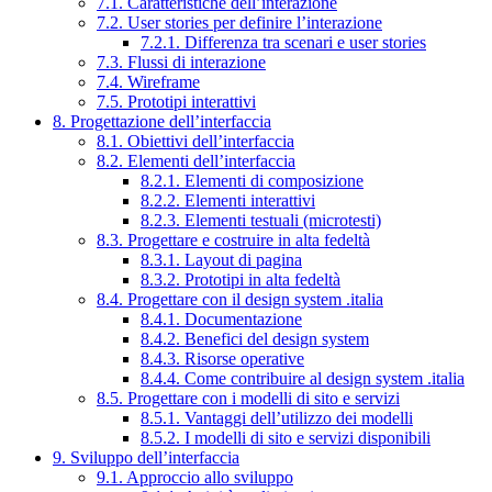
7.1. Caratteristiche dell’interazione
7.2. User stories per definire l’interazione
7.2.1. Differenza tra scenari e user stories
7.3. Flussi di interazione
7.4. Wireframe
7.5. Prototipi interattivi
8. Progettazione dell’interfaccia
8.1. Obiettivi dell’interfaccia
8.2. Elementi dell’interfaccia
8.2.1. Elementi di composizione
8.2.2. Elementi interattivi
8.2.3. Elementi testuali (microtesti)
8.3. Progettare e costruire in alta fedeltà
8.3.1. Layout di pagina
8.3.2. Prototipi in alta fedeltà
8.4. Progettare con il design system .italia
8.4.1. Documentazione
8.4.2. Benefici del design system
8.4.3. Risorse operative
8.4.4. Come contribuire al design system .italia
8.5. Progettare con i modelli di sito e servizi
8.5.1. Vantaggi dell’utilizzo dei modelli
8.5.2. I modelli di sito e servizi disponibili
9. Sviluppo dell’interfaccia
9.1. Approccio allo sviluppo