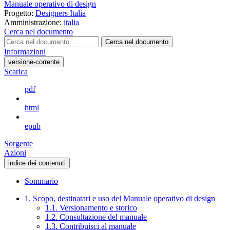
Manuale operativo di design
Progetto:
Designers Italia
Amministrazione:
italia
Cerca nel documento
Cerca nel documento
Informazioni
versione-corrente
Scarica
pdf
html
epub
Sorgente
Azioni
indice dei contenuti
Sommario
1. Scopo, destinatari e uso del Manuale operativo di design
1.1. Versionamento e storico
1.2. Consultazione del manuale
1.3. Contribuisci al manuale