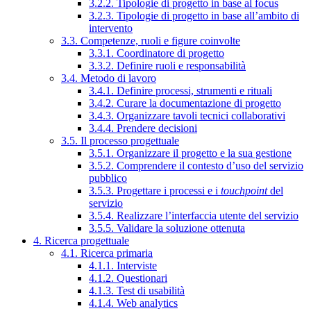
3.2.2. Tipologie di progetto in base al focus
3.2.3. Tipologie di progetto in base all’ambito di
intervento
3.3. Competenze, ruoli e figure coinvolte
3.3.1. Coordinatore di progetto
3.3.2. Definire ruoli e responsabilità
3.4. Metodo di lavoro
3.4.1. Definire processi, strumenti e rituali
3.4.2. Curare la documentazione di progetto
3.4.3. Organizzare tavoli tecnici collaborativi
3.4.4. Prendere decisioni
3.5. Il processo progettuale
3.5.1. Organizzare il progetto e la sua gestione
3.5.2. Comprendere il contesto d’uso del servizio
pubblico
3.5.3. Progettare i processi e i
touchpoint
del
servizio
3.5.4. Realizzare l’interfaccia utente del servizio
3.5.5. Validare la soluzione ottenuta
4. Ricerca progettuale
4.1. Ricerca primaria
4.1.1. Interviste
4.1.2. Questionari
4.1.3. Test di usabilità
4.1.4. Web analytics