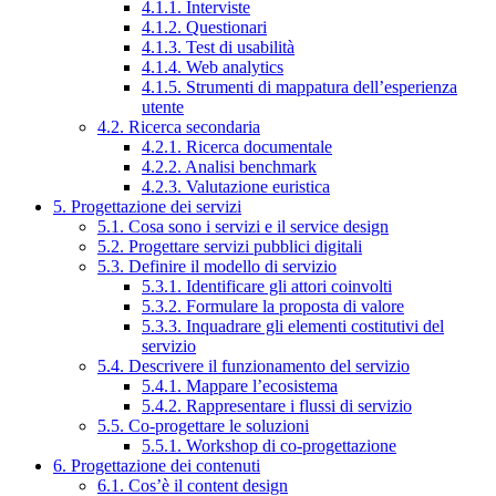
4.1.1. Interviste
4.1.2. Questionari
4.1.3. Test di usabilità
4.1.4. Web analytics
4.1.5. Strumenti di mappatura dell’esperienza
utente
4.2. Ricerca secondaria
4.2.1. Ricerca documentale
4.2.2. Analisi benchmark
4.2.3. Valutazione euristica
5. Progettazione dei servizi
5.1. Cosa sono i servizi e il service design
5.2. Progettare servizi pubblici digitali
5.3. Definire il modello di servizio
5.3.1. Identificare gli attori coinvolti
5.3.2. Formulare la proposta di valore
5.3.3. Inquadrare gli elementi costitutivi del
servizio
5.4. Descrivere il funzionamento del servizio
5.4.1. Mappare l’ecosistema
5.4.2. Rappresentare i flussi di servizio
5.5. Co-progettare le soluzioni
5.5.1. Workshop di co-progettazione
6. Progettazione dei contenuti
6.1. Cos’è il content design