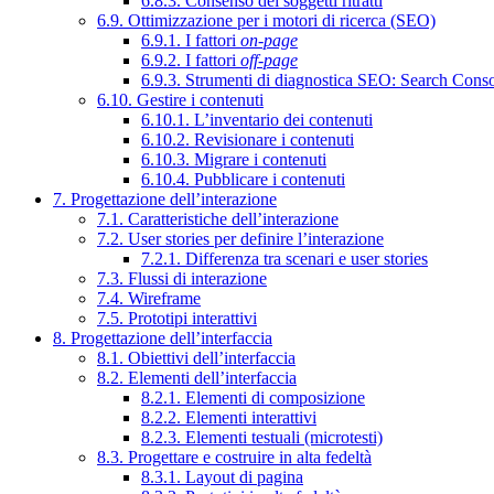
6.8.3. Consenso dei soggetti ritratti
6.9. Ottimizzazione per i motori di ricerca (SEO)
6.9.1. I fattori
on-page
6.9.2. I fattori
off-page
6.9.3. Strumenti di diagnostica SEO: Search Cons
6.10. Gestire i contenuti
6.10.1. L’inventario dei contenuti
6.10.2. Revisionare i contenuti
6.10.3. Migrare i contenuti
6.10.4. Pubblicare i contenuti
7. Progettazione dell’interazione
7.1. Caratteristiche dell’interazione
7.2. User stories per definire l’interazione
7.2.1. Differenza tra scenari e user stories
7.3. Flussi di interazione
7.4. Wireframe
7.5. Prototipi interattivi
8. Progettazione dell’interfaccia
8.1. Obiettivi dell’interfaccia
8.2. Elementi dell’interfaccia
8.2.1. Elementi di composizione
8.2.2. Elementi interattivi
8.2.3. Elementi testuali (microtesti)
8.3. Progettare e costruire in alta fedeltà
8.3.1. Layout di pagina