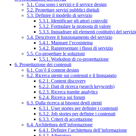
5.1. Cosa sono i servizi e il service design
5.2. Progettare servizi pubblici digitali
5.3. Definire il modello di servizio
5.3.1. Identificare gli attori coinvolti
5.3.2. Formulare la proposta di valore
5.3.3. Inquadrare gli elementi costitutivi del serviz
5.4. Descrivere il funzionamento del servizio
5.4.1. Mappare l’ecosistema
5.4.2. Rappresentare i flussi di servizio
5.5. Co-progettare le soluzioni
5.5.1. Workshop di co-progettazione
6. Progettazione dei contenuti
6.1. Cos’è il content design
6.2. Ricerca utente sui contenuti e il linguaggio
6.2.1. Content discovery
6.2.2. Dati di ricerca (search keywords)
6.2.3. Ricerca tramite analytics
6.2.4. Ricerca sui forum
6.3. Dalla ricerca ai bisogni degli utenti
6.3.1. User stories per definire i contenuti
6.3.2. Job stories per definire i contenuti
6.3.3. Criteri di accettazione
6.4. Architettura dell’informazione
6.4.1. Definire l’architettura dell’informazione
6.4.2. Alberatura