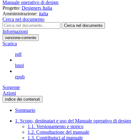
Manuale operativo di design
Progetto:
Designers Italia
Amministrazione:
italia
Cerca nel documento
Cerca nel documento
Informazioni
versione-corrente
Scarica
pdf
html
epub
Sorgente
Azioni
indice dei contenuti
Sommario
1. Scopo, destinatari e uso del Manuale operativo di design
1.1. Versionamento e storico
1.2. Consultazione del manuale
1.3. Contribuisci al manuale