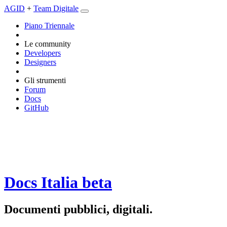
AGID
+
Team Digitale
Piano Triennale
Le community
Developers
Designers
Gli strumenti
Forum
Docs
GitHub
Docs Italia
beta
Documenti pubblici, digitali.