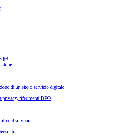
)
ilità
azione
ione di un sito o servizio digitale
va privacy, riferimenti DPO
olti nel servizio
ntervento