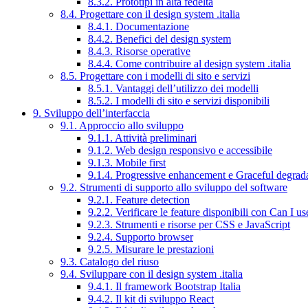
8.3.2. Prototipi in alta fedeltà
8.4. Progettare con il design system .italia
8.4.1. Documentazione
8.4.2. Benefici del design system
8.4.3. Risorse operative
8.4.4. Come contribuire al design system .italia
8.5. Progettare con i modelli di sito e servizi
8.5.1. Vantaggi dell’utilizzo dei modelli
8.5.2. I modelli di sito e servizi disponibili
9. Sviluppo dell’interfaccia
9.1. Approccio allo sviluppo
9.1.1. Attività preliminari
9.1.2. Web design responsivo e accessibile
9.1.3. Mobile first
9.1.4. Progressive enhancement e Graceful degrad
9.2. Strumenti di supporto allo sviluppo del software
9.2.1. Feature detection
9.2.2. Verificare le feature disponibili con Can I us
9.2.3. Strumenti e risorse per CSS e JavaScript
9.2.4. Supporto browser
9.2.5. Misurare le prestazioni
9.3. Catalogo del riuso
9.4. Sviluppare con il design system .italia
9.4.1. Il framework Bootstrap Italia
9.4.2. Il kit di sviluppo React