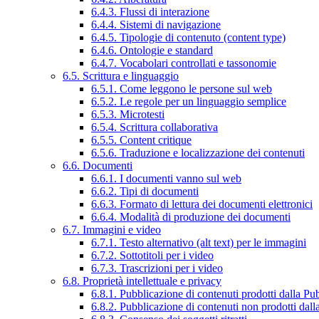
6.4.3. Flussi di interazione
6.4.4. Sistemi di navigazione
6.4.5. Tipologie di contenuto (content type)
6.4.6. Ontologie e standard
6.4.7. Vocabolari controllati e tassonomie
6.5. Scrittura e linguaggio
6.5.1. Come leggono le persone sul web
6.5.2. Le regole per un linguaggio semplice
6.5.3. Microtesti
6.5.4. Scrittura collaborativa
6.5.5. Content critique
6.5.6. Traduzione e localizzazione dei contenuti
6.6. Documenti
6.6.1. I documenti vanno sul web
6.6.2. Tipi di documenti
6.6.3. Formato di lettura dei documenti elettronici
6.6.4. Modalità di produzione dei documenti
6.7. Immagini e video
6.7.1. Testo alternativo (alt text) per le immagini
6.7.2. Sottotitoli per i video
6.7.3. Trascrizioni per i video
6.8. Proprietà intellettuale e privacy
6.8.1. Pubblicazione di contenuti prodotti dalla P
6.8.2. Pubblicazione di contenuti non prodotti dal