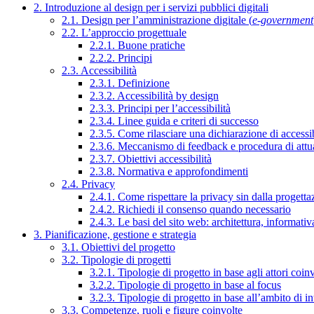
2. Introduzione al design per i servizi pubblici digitali
2.1. Design per l’amministrazione digitale (
e-government
2.2. L’approccio progettuale
2.2.1. Buone pratiche
2.2.2. Principi
2.3. Accessibilità
2.3.1. Definizione
2.3.2. Accessibilità by design
2.3.3. Principi per l’accessibilità
2.3.4. Linee guida e criteri di successo
2.3.5. Come rilasciare una dichiarazione di accessib
2.3.6. Meccanismo di feedback e procedura di attu
2.3.7. Obiettivi accessibilità
2.3.8. Normativa e approfondimenti
2.4. Privacy
2.4.1. Come rispettare la privacy sin dalla progettaz
2.4.2. Richiedi il consenso quando necessario
2.4.3. Le basi del sito web: architettura, informati
3. Pianificazione, gestione e strategia
3.1. Obiettivi del progetto
3.2. Tipologie di progetti
3.2.1. Tipologie di progetto in base agli attori coinv
3.2.2. Tipologie di progetto in base al focus
3.2.3. Tipologie di progetto in base all’ambito di i
3.3. Competenze, ruoli e figure coinvolte