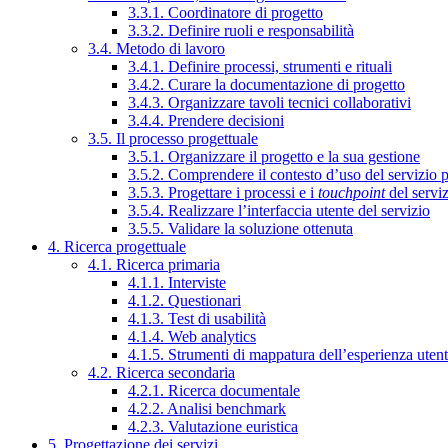
3.3.1. Coordinatore di progetto
3.3.2. Definire ruoli e responsabilità
3.4. Metodo di lavoro
3.4.1. Definire processi, strumenti e rituali
3.4.2. Curare la documentazione di progetto
3.4.3. Organizzare tavoli tecnici collaborativi
3.4.4. Prendere decisioni
3.5. Il processo progettuale
3.5.1. Organizzare il progetto e la sua gestione
3.5.2. Comprendere il contesto d’uso del servizio 
3.5.3. Progettare i processi e i
touchpoint
del servi
3.5.4. Realizzare l’interfaccia utente del servizio
3.5.5. Validare la soluzione ottenuta
4. Ricerca progettuale
4.1. Ricerca primaria
4.1.1. Interviste
4.1.2. Questionari
4.1.3. Test di usabilità
4.1.4. Web analytics
4.1.5. Strumenti di mappatura dell’esperienza uten
4.2. Ricerca secondaria
4.2.1. Ricerca documentale
4.2.2. Analisi benchmark
4.2.3. Valutazione euristica
5. Progettazione dei servizi