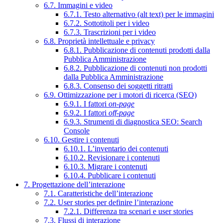
6.7. Immagini e video
6.7.1. Testo alternativo (alt text) per le immagini
6.7.2. Sottotitoli per i video
6.7.3. Trascrizioni per i video
6.8. Proprietà intellettuale e privacy
6.8.1. Pubblicazione di contenuti prodotti dalla
Pubblica Amministrazione
6.8.2. Pubblicazione di contenuti non prodotti
dalla Pubblica Amministrazione
6.8.3. Consenso dei soggetti ritratti
6.9. Ottimizzazione per i motori di ricerca (SEO)
6.9.1. I fattori
on-page
6.9.2. I fattori
off-page
6.9.3. Strumenti di diagnostica SEO: Search
Console
6.10. Gestire i contenuti
6.10.1. L’inventario dei contenuti
6.10.2. Revisionare i contenuti
6.10.3. Migrare i contenuti
6.10.4. Pubblicare i contenuti
7. Progettazione dell’interazione
7.1. Caratteristiche dell’interazione
7.2. User stories per definire l’interazione
7.2.1. Differenza tra scenari e user stories
7.3. Flussi di interazione