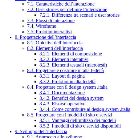
7.1. Caratteristiche dell’interazione
7.2. User stories per definire l’interazione
7.2.1. Differenza tra scenari e user stories
7.3. Flussi di interazione
7.4. Wireframe
7.5. Prototipi interattivi
8. Progettazione dell’interfaccia
8.1. Obiettivi dell’interfaccia
8.2. Elementi dell’interfaccia
8.2.1. Elementi di composizione
8.2.2. Elementi interattivi
8.2.3. Elementi testuali (microtesti)
8.3. Progettare e costruire in alta fedeltà
8.3.1. Layout di pagina
8.3.2. Prototipi in alta fedeltà
8.4. Progettare con il design system .italia
8.4.1. Documentazione
8.4.2. Benefici del design system
8.4.3. Risorse operative
8.4.4. Come contribuire al design system .italia
8.5. Progettare con i modelli di sito e servizi
8.5.1. Vantaggi dell’utilizzo dei modelli
8.5.2. I modelli di sito e servizi disponibili
9. Sviluppo dell’interfaccia
9.1. Approccio allo sviluppo