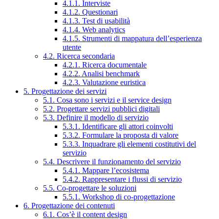
4.1.1. Interviste
4.1.2. Questionari
4.1.3. Test di usabilità
4.1.4. Web analytics
4.1.5. Strumenti di mappatura dell’esperienza
utente
4.2. Ricerca secondaria
4.2.1. Ricerca documentale
4.2.2. Analisi benchmark
4.2.3. Valutazione euristica
5. Progettazione dei servizi
5.1. Cosa sono i servizi e il service design
5.2. Progettare servizi pubblici digitali
5.3. Definire il modello di servizio
5.3.1. Identificare gli attori coinvolti
5.3.2. Formulare la proposta di valore
5.3.3. Inquadrare gli elementi costitutivi del
servizio
5.4. Descrivere il funzionamento del servizio
5.4.1. Mappare l’ecosistema
5.4.2. Rappresentare i flussi di servizio
5.5. Co-progettare le soluzioni
5.5.1. Workshop di co-progettazione
6. Progettazione dei contenuti
6.1. Cos’è il content design