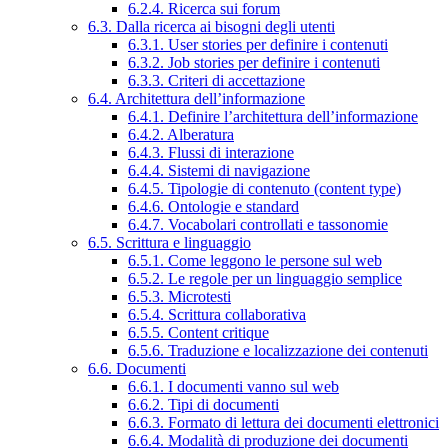
6.2.4. Ricerca sui forum
6.3. Dalla ricerca ai bisogni degli utenti
6.3.1. User stories per definire i contenuti
6.3.2. Job stories per definire i contenuti
6.3.3. Criteri di accettazione
6.4. Architettura dell’informazione
6.4.1. Definire l’architettura dell’informazione
6.4.2. Alberatura
6.4.3. Flussi di interazione
6.4.4. Sistemi di navigazione
6.4.5. Tipologie di contenuto (content type)
6.4.6. Ontologie e standard
6.4.7. Vocabolari controllati e tassonomie
6.5. Scrittura e linguaggio
6.5.1. Come leggono le persone sul web
6.5.2. Le regole per un linguaggio semplice
6.5.3. Microtesti
6.5.4. Scrittura collaborativa
6.5.5. Content critique
6.5.6. Traduzione e localizzazione dei contenuti
6.6. Documenti
6.6.1. I documenti vanno sul web
6.6.2. Tipi di documenti
6.6.3. Formato di lettura dei documenti elettronici
6.6.4. Modalità di produzione dei documenti