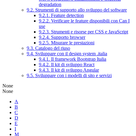
degradation
9.2. Strumenti di supporto allo sviluppo del software
9.2.1. Feature detection
9.2.2. Verificare le feature disponibili con Can I
use
9.2.3. Strumenti e risorse per CSS e JavaScript
9.2.4. Supporto browser
9.2.5. Misurare le prestazioni
9.3. Catalogo del riuso
9.4. Sviluppare con il design system .italia
9.4.1. Il framework Bootstrap Italia
9.4.2. Il kit di sviluppo React
9.4.3. Il kit di sviluppo Angular
9.5. Sviluppare con i modelli di sito e servizi
None
None
A
B
C
D
E
I
M