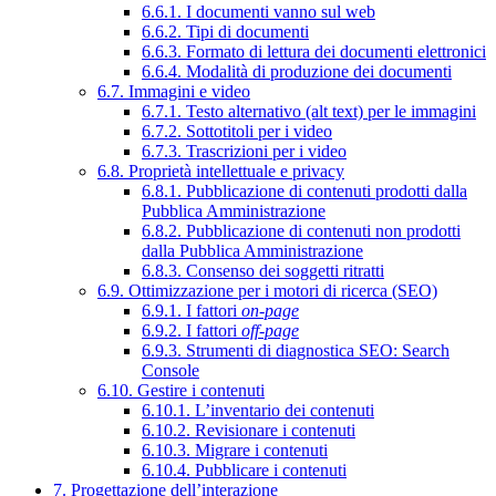
6.6.1. I documenti vanno sul web
6.6.2. Tipi di documenti
6.6.3. Formato di lettura dei documenti elettronici
6.6.4. Modalità di produzione dei documenti
6.7. Immagini e video
6.7.1. Testo alternativo (alt text) per le immagini
6.7.2. Sottotitoli per i video
6.7.3. Trascrizioni per i video
6.8. Proprietà intellettuale e privacy
6.8.1. Pubblicazione di contenuti prodotti dalla
Pubblica Amministrazione
6.8.2. Pubblicazione di contenuti non prodotti
dalla Pubblica Amministrazione
6.8.3. Consenso dei soggetti ritratti
6.9. Ottimizzazione per i motori di ricerca (SEO)
6.9.1. I fattori
on-page
6.9.2. I fattori
off-page
6.9.3. Strumenti di diagnostica SEO: Search
Console
6.10. Gestire i contenuti
6.10.1. L’inventario dei contenuti
6.10.2. Revisionare i contenuti
6.10.3. Migrare i contenuti
6.10.4. Pubblicare i contenuti
7. Progettazione dell’interazione