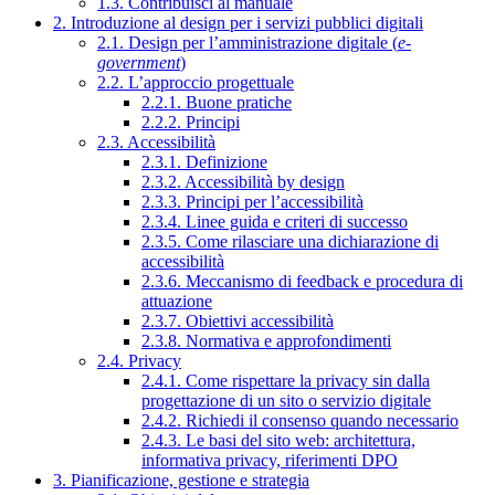
1.3. Contribuisci al manuale
2. Introduzione al design per i servizi pubblici digitali
2.1. Design per l’amministrazione digitale (
e-
government
)
2.2. L’approccio progettuale
2.2.1. Buone pratiche
2.2.2. Principi
2.3. Accessibilità
2.3.1. Definizione
2.3.2. Accessibilità by design
2.3.3. Principi per l’accessibilità
2.3.4. Linee guida e criteri di successo
2.3.5. Come rilasciare una dichiarazione di
accessibilità
2.3.6. Meccanismo di feedback e procedura di
attuazione
2.3.7. Obiettivi accessibilità
2.3.8. Normativa e approfondimenti
2.4. Privacy
2.4.1. Come rispettare la privacy sin dalla
progettazione di un sito o servizio digitale
2.4.2. Richiedi il consenso quando necessario
2.4.3. Le basi del sito web: architettura,
informativa privacy, riferimenti DPO
3. Pianificazione, gestione e strategia