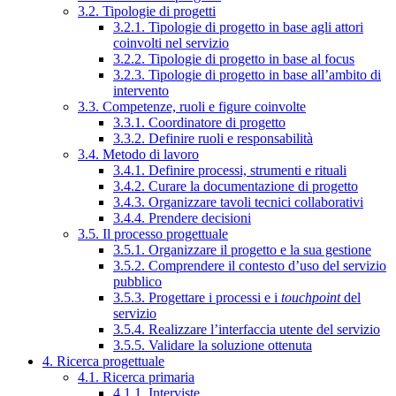
3.2. Tipologie di progetti
3.2.1. Tipologie di progetto in base agli attori
coinvolti nel servizio
3.2.2. Tipologie di progetto in base al focus
3.2.3. Tipologie di progetto in base all’ambito di
intervento
3.3. Competenze, ruoli e figure coinvolte
3.3.1. Coordinatore di progetto
3.3.2. Definire ruoli e responsabilità
3.4. Metodo di lavoro
3.4.1. Definire processi, strumenti e rituali
3.4.2. Curare la documentazione di progetto
3.4.3. Organizzare tavoli tecnici collaborativi
3.4.4. Prendere decisioni
3.5. Il processo progettuale
3.5.1. Organizzare il progetto e la sua gestione
3.5.2. Comprendere il contesto d’uso del servizio
pubblico
3.5.3. Progettare i processi e i
touchpoint
del
servizio
3.5.4. Realizzare l’interfaccia utente del servizio
3.5.5. Validare la soluzione ottenuta
4. Ricerca progettuale
4.1. Ricerca primaria
4.1.1. Interviste