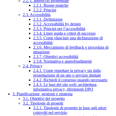
2.2. L’approccio progettuale
2.2.1. Buone pratiche
2.2.2. Principi
2.3. Accessibilità
2.3.1. Definizione
2.3.2. Accessibilità by design
2.3.3. Principi per l’accessibilità
2.3.4. Linee guida e criteri di successo
2.3.5. Come rilasciare una dichiarazione di
accessibilità
2.3.6. Meccanismo di feedback e procedura di
attuazione
2.3.7. Obiettivi accessibilità
2.3.8. Normativa e approfondimenti
2.4. Privacy
2.4.1. Come rispettare la privacy sin dalla
progettazione di un sito o servizio digitale
2.4.2. Richiedi il consenso quando necessario
2.4.3. Le basi del sito web: architettura,
informativa privacy, riferimenti DPO
3. Pianificazione, gestione e strategia
3.1. Obiettivi del progetto
3.2. Tipologie di progetti
3.2.1. Tipologie di progetto in base agli attori
coinvolti nel servizio