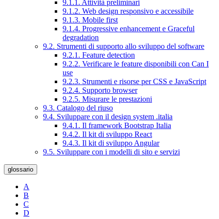
9.1.1. Attività preliminari
9.1.2. Web design responsivo e accessibile
9.1.3. Mobile first
9.1.4. Progressive enhancement e Graceful
degradation
9.2. Strumenti di supporto allo sviluppo del software
9.2.1. Feature detection
9.2.2. Verificare le feature disponibili con Can I
use
9.2.3. Strumenti e risorse per CSS e JavaScript
9.2.4. Supporto browser
9.2.5. Misurare le prestazioni
9.3. Catalogo del riuso
9.4. Sviluppare con il design system .italia
9.4.1. Il framework Bootstrap Italia
9.4.2. Il kit di sviluppo React
9.4.3. Il kit di sviluppo Angular
9.5. Sviluppare con i modelli di sito e servizi
glossario
A
B
C
D