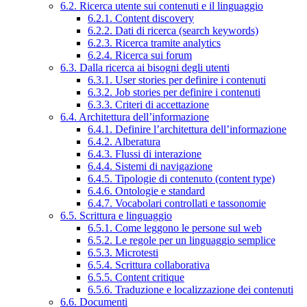
6.2. Ricerca utente sui contenuti e il linguaggio
6.2.1. Content discovery
6.2.2. Dati di ricerca (search keywords)
6.2.3. Ricerca tramite analytics
6.2.4. Ricerca sui forum
6.3. Dalla ricerca ai bisogni degli utenti
6.3.1. User stories per definire i contenuti
6.3.2. Job stories per definire i contenuti
6.3.3. Criteri di accettazione
6.4. Architettura dell’informazione
6.4.1. Definire l’architettura dell’informazione
6.4.2. Alberatura
6.4.3. Flussi di interazione
6.4.4. Sistemi di navigazione
6.4.5. Tipologie di contenuto (content type)
6.4.6. Ontologie e standard
6.4.7. Vocabolari controllati e tassonomie
6.5. Scrittura e linguaggio
6.5.1. Come leggono le persone sul web
6.5.2. Le regole per un linguaggio semplice
6.5.3. Microtesti
6.5.4. Scrittura collaborativa
6.5.5. Content critique
6.5.6. Traduzione e localizzazione dei contenuti
6.6. Documenti