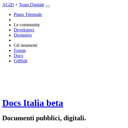
AGID
+
Team Digitale
Piano Triennale
Le community
Developers
Designers
Gli strumenti
Forum
Docs
GitHub
Docs Italia
beta
Documenti pubblici, digitali.