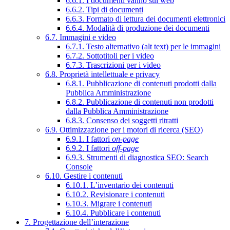
6.6.1. I documenti vanno sul web
6.6.2. Tipi di documenti
6.6.3. Formato di lettura dei documenti elettronici
6.6.4. Modalità di produzione dei documenti
6.7. Immagini e video
6.7.1. Testo alternativo (alt text) per le immagini
6.7.2. Sottotitoli per i video
6.7.3. Trascrizioni per i video
6.8. Proprietà intellettuale e privacy
6.8.1. Pubblicazione di contenuti prodotti dalla
Pubblica Amministrazione
6.8.2. Pubblicazione di contenuti non prodotti
dalla Pubblica Amministrazione
6.8.3. Consenso dei soggetti ritratti
6.9. Ottimizzazione per i motori di ricerca (SEO)
6.9.1. I fattori
on-page
6.9.2. I fattori
off-page
6.9.3. Strumenti di diagnostica SEO: Search
Console
6.10. Gestire i contenuti
6.10.1. L’inventario dei contenuti
6.10.2. Revisionare i contenuti
6.10.3. Migrare i contenuti
6.10.4. Pubblicare i contenuti
7. Progettazione dell’interazione