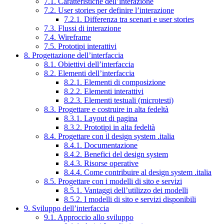
7.1. Caratteristiche dell’interazione
7.2. User stories per definire l’interazione
7.2.1. Differenza tra scenari e user stories
7.3. Flussi di interazione
7.4. Wireframe
7.5. Prototipi interattivi
8. Progettazione dell’interfaccia
8.1. Obiettivi dell’interfaccia
8.2. Elementi dell’interfaccia
8.2.1. Elementi di composizione
8.2.2. Elementi interattivi
8.2.3. Elementi testuali (microtesti)
8.3. Progettare e costruire in alta fedeltà
8.3.1. Layout di pagina
8.3.2. Prototipi in alta fedeltà
8.4. Progettare con il design system .italia
8.4.1. Documentazione
8.4.2. Benefici del design system
8.4.3. Risorse operative
8.4.4. Come contribuire al design system .italia
8.5. Progettare con i modelli di sito e servizi
8.5.1. Vantaggi dell’utilizzo dei modelli
8.5.2. I modelli di sito e servizi disponibili
9. Sviluppo dell’interfaccia
9.1. Approccio allo sviluppo