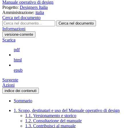
Manuale operativo di design
Progetto:
Designers Italia
Amministrazione:
italia
Cerca nel documento
Cerca nel documento
Informazioni
versione-corrente
Scarica
pdf
html
epub
Sorgente
Azioni
indice dei contenuti
Sommario
1. Scopo, destinatari e uso del Manuale operativo di design
1.1. Versionamento e storico
1.2. Consultazione del manuale
1.3. Contribuisci al manuale