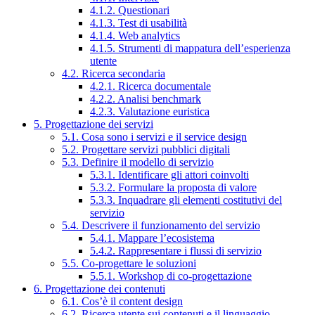
4.1.2. Questionari
4.1.3. Test di usabilità
4.1.4. Web analytics
4.1.5. Strumenti di mappatura dell’esperienza
utente
4.2. Ricerca secondaria
4.2.1. Ricerca documentale
4.2.2. Analisi benchmark
4.2.3. Valutazione euristica
5. Progettazione dei servizi
5.1. Cosa sono i servizi e il service design
5.2. Progettare servizi pubblici digitali
5.3. Definire il modello di servizio
5.3.1. Identificare gli attori coinvolti
5.3.2. Formulare la proposta di valore
5.3.3. Inquadrare gli elementi costitutivi del
servizio
5.4. Descrivere il funzionamento del servizio
5.4.1. Mappare l’ecosistema
5.4.2. Rappresentare i flussi di servizio
5.5. Co-progettare le soluzioni
5.5.1. Workshop di co-progettazione
6. Progettazione dei contenuti
6.1. Cos’è il content design
6.2. Ricerca utente sui contenuti e il linguaggio