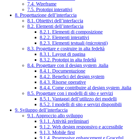
7.4. Wireframe
7.5. Prototipi interattivi
8. Progettazione dell’interfaccia
8.1. Obiettivi dell’interfaccia
8.2. Elementi dell’interfaccia
8.2.1. Elementi di composizione
8.2.2. Elementi interattivi
8.2.3. Elementi testuali (microtesti)
8.3. Progettare e costruire in alta fedeltà
8.3.1. Layout di pagina
8.3.2. Prototipi in alta fedeltà
8.4. Progettare con il design system .italia
8.4.1. Documentazione
8.4.2. Benefici del design system
8.4.3. Risorse operative
8.4.4. Come contribuire al design system .italia
8.5. Progettare con i modelli di sito e servizi
8.5.1. Vantaggi dell’utilizzo dei modelli
8.5.2. I modelli di sito e servizi disponibili
9. Sviluppo dell’interfaccia
9.1. Approccio allo sviluppo
9.1.1. Attività preliminari
9.1.2. Web design responsivo e accessibile
9.1.3. Mobile first
9.1.4. Progressive enhancement e Graceful