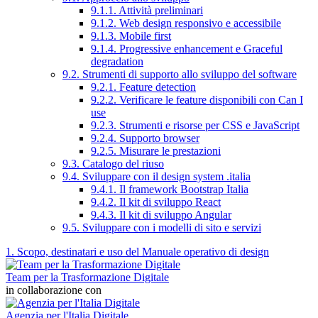
9.1.1. Attività preliminari
9.1.2. Web design responsivo e accessibile
9.1.3. Mobile first
9.1.4. Progressive enhancement e Graceful
degradation
9.2. Strumenti di supporto allo sviluppo del software
9.2.1. Feature detection
9.2.2. Verificare le feature disponibili con Can I
use
9.2.3. Strumenti e risorse per CSS e JavaScript
9.2.4. Supporto browser
9.2.5. Misurare le prestazioni
9.3. Catalogo del riuso
9.4. Sviluppare con il design system .italia
9.4.1. Il framework Bootstrap Italia
9.4.2. Il kit di sviluppo React
9.4.3. Il kit di sviluppo Angular
9.5. Sviluppare con i modelli di sito e servizi
1. Scopo, destinatari e uso del Manuale operativo di design
Team per la Trasformazione Digitale
in collaborazione con
Agenzia per l'Italia Digitale