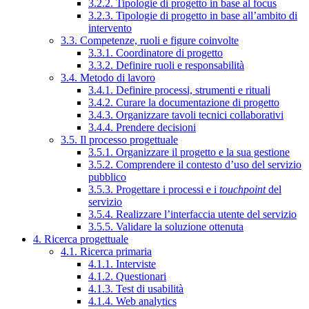
3.2.2. Tipologie di progetto in base al focus
3.2.3. Tipologie di progetto in base all’ambito di
intervento
3.3. Competenze, ruoli e figure coinvolte
3.3.1. Coordinatore di progetto
3.3.2. Definire ruoli e responsabilità
3.4. Metodo di lavoro
3.4.1. Definire processi, strumenti e rituali
3.4.2. Curare la documentazione di progetto
3.4.3. Organizzare tavoli tecnici collaborativi
3.4.4. Prendere decisioni
3.5. Il processo progettuale
3.5.1. Organizzare il progetto e la sua gestione
3.5.2. Comprendere il contesto d’uso del servizio
pubblico
3.5.3. Progettare i processi e i
touchpoint
del
servizio
3.5.4. Realizzare l’interfaccia utente del servizio
3.5.5. Validare la soluzione ottenuta
4. Ricerca progettuale
4.1. Ricerca primaria
4.1.1. Interviste
4.1.2. Questionari
4.1.3. Test di usabilità
4.1.4. Web analytics