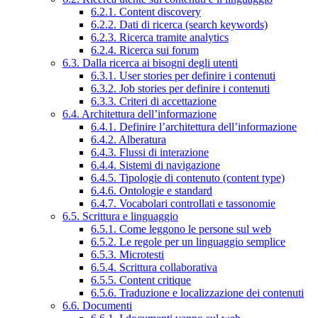
6.2.1. Content discovery
6.2.2. Dati di ricerca (search keywords)
6.2.3. Ricerca tramite analytics
6.2.4. Ricerca sui forum
6.3. Dalla ricerca ai bisogni degli utenti
6.3.1. User stories per definire i contenuti
6.3.2. Job stories per definire i contenuti
6.3.3. Criteri di accettazione
6.4. Architettura dell’informazione
6.4.1. Definire l’architettura dell’informazione
6.4.2. Alberatura
6.4.3. Flussi di interazione
6.4.4. Sistemi di navigazione
6.4.5. Tipologie di contenuto (content type)
6.4.6. Ontologie e standard
6.4.7. Vocabolari controllati e tassonomie
6.5. Scrittura e linguaggio
6.5.1. Come leggono le persone sul web
6.5.2. Le regole per un linguaggio semplice
6.5.3. Microtesti
6.5.4. Scrittura collaborativa
6.5.5. Content critique
6.5.6. Traduzione e localizzazione dei contenuti
6.6. Documenti