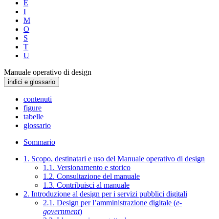
E
I
M
O
S
T
U
Manuale operativo di design
indici e glossario
contenuti
figure
tabelle
glossario
Sommario
1. Scopo, destinatari e uso del Manuale operativo di design
1.1. Versionamento e storico
1.2. Consultazione del manuale
1.3. Contribuisci al manuale
2. Introduzione al design per i servizi pubblici digitali
2.1. Design per l’amministrazione digitale (
e-
government
)