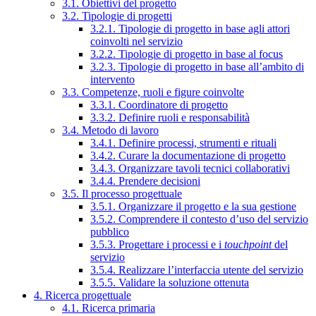
3.1. Obiettivi del progetto
3.2. Tipologie di progetti
3.2.1. Tipologie di progetto in base agli attori
coinvolti nel servizio
3.2.2. Tipologie di progetto in base al focus
3.2.3. Tipologie di progetto in base all’ambito di
intervento
3.3. Competenze, ruoli e figure coinvolte
3.3.1. Coordinatore di progetto
3.3.2. Definire ruoli e responsabilità
3.4. Metodo di lavoro
3.4.1. Definire processi, strumenti e rituali
3.4.2. Curare la documentazione di progetto
3.4.3. Organizzare tavoli tecnici collaborativi
3.4.4. Prendere decisioni
3.5. Il processo progettuale
3.5.1. Organizzare il progetto e la sua gestione
3.5.2. Comprendere il contesto d’uso del servizio
pubblico
3.5.3. Progettare i processi e i
touchpoint
del
servizio
3.5.4. Realizzare l’interfaccia utente del servizio
3.5.5. Validare la soluzione ottenuta
4. Ricerca progettuale
4.1. Ricerca primaria