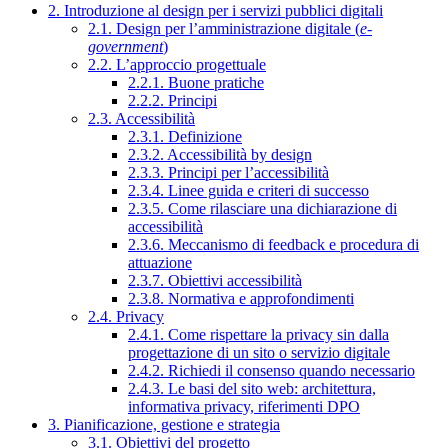
2. Introduzione al design per i servizi pubblici digitali
2.1. Design per l’amministrazione digitale (
e-
government
)
2.2. L’approccio progettuale
2.2.1. Buone pratiche
2.2.2. Principi
2.3. Accessibilità
2.3.1. Definizione
2.3.2. Accessibilità by design
2.3.3. Principi per l’accessibilità
2.3.4. Linee guida e criteri di successo
2.3.5. Come rilasciare una dichiarazione di
accessibilità
2.3.6. Meccanismo di feedback e procedura di
attuazione
2.3.7. Obiettivi accessibilità
2.3.8. Normativa e approfondimenti
2.4. Privacy
2.4.1. Come rispettare la privacy sin dalla
progettazione di un sito o servizio digitale
2.4.2. Richiedi il consenso quando necessario
2.4.3. Le basi del sito web: architettura,
informativa privacy, riferimenti DPO
3. Pianificazione, gestione e strategia
3.1. Obiettivi del progetto